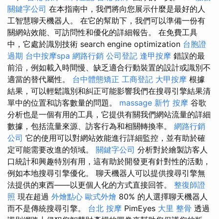
關鍵字公司
在本指南中，我們將向您展示什麼是最好的人
工智慧聊天機器人。 在它的幫助下，我們可以準備一份有
關網站效能、可訪問性和優化的詳細報告。 在免費工具
中，它處於識別技術 search engine optimization
台胞證
過期
台中按摩spa
網路行銷
公司登記
逢甲按摩
錯誤的最
前沿，例如載入時間慢、缺乏適合行動裝置的設計或識別不
適當的替代屬性。
台中體態矯正
工商登記
大甲按摩
根據
結果，可以輕鬆識別和糾正可能影響我們在搜尋引擎結果清
單中的位置和訪客數量的問題。
massage
新竹 按摩
谷歌
分析也是一個有用的工具，它提供有關我們網站流量的詳細
數據，包括流量來源、訪客行為和相關轉換率。
網路行銷
公司
它的使用可以對網站效能進行詳細監控，並有助於確
定可能需要改進的領域。
關鍵字公司
分析對於繪製訪客人
口統計和興趣特別有用，這有助於開發更有針對性的活動，
例如本地搜尋引擎優化。 聊天機器人可以提供搜尋引擎無
法提供的東西——以更個人化的方式直接回答。
整復師證
照
現在超過
外燴點心
歐式外燴
80% 的人選擇聊天機器人
而不是傳統搜尋引擎。
台北 按摩
PimEyes
大里 整骨
透過