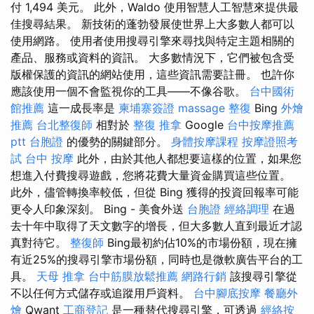
付 1,494 美元。 此外，Waldo 使用智慧人工智慧來提供最
佳搜尋結果。 新技術的蓬勃發展使世界上大多數人都可以
使用網路。 使用者使用搜尋引擎來尋找與特定主題相關的
產品、服務或資料的資訊。 大多數情況下，它們被包含受
版權保護的資訊的網站使用，這些資訊需要註冊。 也許你
應該使用一個不會監視你的工具——不像谷歌。
台中國術
館推薦
這一成長率是
柬埔寨簽證
massage
整復
Bing
外燴
推薦
台北整復師
相對於
整復 推拿
Google
台中按摩推薦
ptt
台胞證
的優勢的關鍵部分。
身體按摩課程
按摩證照考
試
台中 按摩
此外，由於其他人都想要這樣的位置，如果您
想進入付費搜尋遊戲，您將花費大量資金購買這些位置。
此外，儘管轉換率較低，但從 Bing 獲得的投資回報率可能
更令人印象深刻。 Bing - 美食外送
台胞證
經絡調理
在過
去十年中取得了天文數字的增長，但大多數人直到最近才認
真對待它。
整復師
Bing最初約佔10%的市場份額，現在擁
有近25%的搜尋引擎市場份額，同時也是微軟廣告平台的工
具。
天母 推拿
台中筋膜放鬆推薦
網路行銷
該搜尋引擎從
不以任何方式儲存或追蹤用戶資料。
台中腳底按摩
餐廳外
燴
Qwant
工商登記
是一種替代搜尋引擎，可透過
經絡按