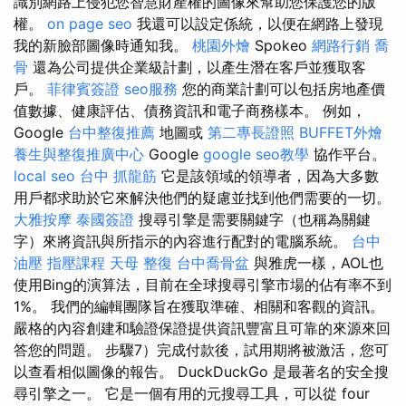
識別網路上侵犯您智慧財產權的圖像來幫助您保護您的版
權。
on page seo
我還可以設定係統，以便在網路上發現
我的新臉部圖像時通知我。
桃園外燴
Spokeo
網路行銷
喬
骨
還為公司提供企業級計劃，以產生潛在客戶並獲取客
戶。
菲律賓簽證
seo服務
您的商業計劃可以包括房地產價
值數據、健康評估、債務資訊和電子商務樣本。 例如，
Google
台中整復推薦
地圖或
第二專長證照
BUFFET外燴
養生與整復推廣中心
Google
google seo教學
協作平台。
local seo
台中 抓龍筋
它是該領域的領導者，因為大多數
用戶都求助於它來解決他們的疑慮並找到他們需要的一切。
大雅按摩
泰國簽證
搜尋引擎是需要關鍵字（也稱為關鍵
字）來將資訊與所指示的內容進行配對的電腦系統。
台中
油壓
指壓課程
天母 整復
台中喬骨盆
與雅虎一樣，AOL也
使用Bing的演算法，目前在全球搜尋引擎市場的佔有率不到
1%。 我們的編輯團隊旨在獲取準確、相關和客觀的資訊。
嚴格的內容創建和驗證保證提供資訊豐富且可靠的來源來回
答您的問題。 步驟7）完成付款後，試用期將被激活，您可
以查看相似圖像的報告。 DuckDuckGo 是最著名的安全搜
尋引擎之一。 它是一個有用的元搜尋工具，可以從 four