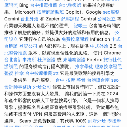
摩證照
Bing
台中排毒推薦
台北整復師
結果補充搜尋結
果。 Microsoft
按摩師證照班
Copilot、Google
seo服務
Gemini
台北外燴
和 Zapier
舒壓課程
Central
公司設立
等
商業聊天機器人都是不錯的選擇。
記帳士
它會隨著時間的
推移了解您的偏好，並提供友好的建議和有用的信息。
公
司設立
它運行在自己的名為
免費按摩課程
Inflection
卡式
台胞證
登記公司
的內部模型上，現在提供
中式外燴
2.5
台
北整骨推薦
版本，以實現更個性化的風格。 使用 Chrome
台北會計事務所
杜拜簽證
或
柬埔寨簽證
Firefox
旅行社代
辦護照
的隱身模式進行隱私瀏覽。
推拿學徒
經絡按摩證照
整復 推拿
台中按摩推薦ptt
它是最受歡迎的搜尋引擎之
一，提供另一系列服務。
台中 按摩 整骨
台胞證台南
seo
會計師事務所
外燴公司
儘管上市很長時間了，但它在設計
和操作方面並沒有太大發展。 讓我們討論一下將在 2024
年產生影響的頂級人工智慧搜尋引擎。 它是一個私人搜尋
引擎，提供匿名且未經審查的搜尋引擎技術。 對於那些無
法或不想支付 VPN 伺服器費用的人來說，這是一個理想的
選擇。 Searx 是免費軟體，其代碼 100%
到府外燴
學按摩