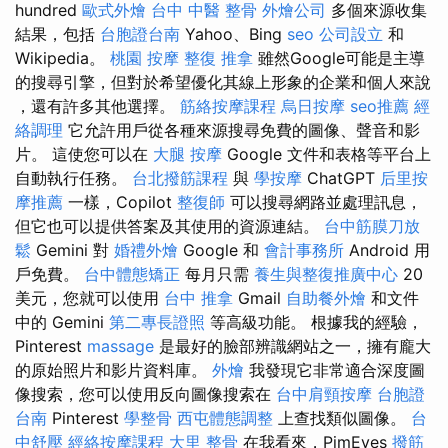
hundred
歐式外燴
台中 中醫 整骨
外燴公司
多個來源收集
結果，包括
台胞證台南
Yahoo、Bing
seo
公司設立
和
Wikipedia。
桃園 按摩
整復 推拿
雖然Google可能是主導
的搜尋引擎，但對於希望優化其線上形象的企業和個人來說​​
，還有許多其他選擇。
筋絡按摩課程
烏日按摩
seo推薦
經
絡調理
它允許用戶從各種來源搜尋免費的圖像、聲音和影
片。 這使您可以在
大腿 按摩
Google 文件和表格等平台上
自動執行任務。
台北撥筋課程
與
學按摩
ChatGPT
后里按
摩推薦
一樣，Copilot
整復師
可以搜尋網路並處理訊息，
但它也可以提供答案及其使用的資源連結。
台中筋膜刀放
鬆
Gemini 對
婚禮外燴
Google 和
會計事務所
Android 用
戶免費。
台中體態矯正
每月只需​​
養生與整復推廣中心
20
美元，您就可以使用
台中 推拿
Gmail
自助餐外燴
和文件
中的 Gemini
第二專長證照
等高級功能。 根據我的經驗，
Pinterest
massage
是最好的臉部辨識網站之一，擁有龐大
的原始照片和影片資料庫。
外燴
我發現它非常適合深度圖
像搜索，您可以使用反向圖像搜索在
台中肩頸按摩
台胞證
台南
Pinterest
學整骨
西屯體態調整
上查找類似圖像。
台
中舒壓
經絡按摩課程
大里 整骨
在我看來，PimEyes
撥筋