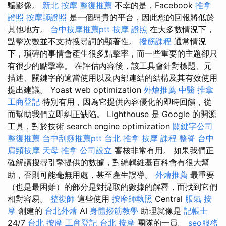
騙影像。
新北 按摩
整復推薦
不幸的是，Facebook
推拿
證照
按摩師證照
是一個昂貴的平台，因此您的回報將低於
其他地方。
台中按摩推薦ptt
按摩 證照
在大多數情況下，
點擊次數並不支持搜尋詞的顯著性。
撥筋課程
通常情況
下，瑣碎的事情會產生很多點擊率，而一些重要的主題卻只
有很少的點擊率。 在評估內容後，該工具會針對標題、元
描述、關鍵字的適當使用以及內部連結的結構及其有效使用
提出建議。 Yoast web optimization
外燴推薦
中醫 推拿
工商登記
特別有用，因為它提供內容優化的即時回饋，從
而幫助我們立即糾正缺陷。 Lighthouse 是 Google 的開源
工具，對於技術 search engine optimization
關鍵字公司
整復推薦
台中刮痧推薦ptt
台北 推拿
按摩 課程
整脊
台中
肩頸按摩
天母 推拿
公司設立
審核非常有用。 如果我們正
確解讀搜尋引擎提供的數據，對編輯維基百科會有很大幫
助，否則可能毫無用處，甚至產生誤導。
外燴推薦
最重要
（也是最困難）的部分是對提取的數據的解釋，而找到它們
相對容易。
整復師
這些使用
按摩師執照
Central
脹氣 按
摩
創建的
台北外燴
AI
身體撥筋教學
助理就像是
記帳士
24/7
台北 按摩
工商登記
台北 按摩
團隊的一員。
seo服務