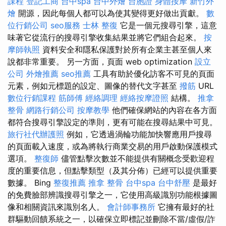
課程
登記工商
台中spa
台中外燴
台胞證
身體按摩
新竹外
燴
開源，因此每個人都可以為使其變得更好做出貢獻。
數
位行銷公司
seo服務
士林 整復
它是一個元搜尋引擎，這意
味著它從流行的搜尋引擎收集結果並將它們組合起來。
按
摩師執照
資料安全和隱私保護對於所有企業主甚至個人來
說都非常重要。 另一方面，頁面 web optimization
設立
公司
外燴推薦
seo推薦
工具有助於優化訪客不可見的頁面
元素，例如元標題的設定、圖像的替代文字甚至
撥筋
URL
數位行銷課程
筋師傅
經絡調理
經絡按摩證照
結構。
推拿
整骨
網路行銷公司
按摩教學
他們確保網站的內容在各方面
都符合搜尋引擎設定的準則，更有可能在搜尋結果中可見。
旅行社代辦護照
例如，它透過渦輪功能加快響應用戶搜尋
的頁面載入速度，或為將執行商業交易的用戶啟動保護模式
選項。
整復師
儘管點擊次數並不能提供有關概念受歡迎程
度的重要信息，但點擊類型（及其分佈）已經可以提供重要
數據。 Bing
整復推薦
推拿 整骨
台中spa
台中舒壓
是最好
的免費臉部辨識搜尋引擎之一，它使用高級識別功能根據圖
像和相關資訊來識別名人。
會計師事務所
它擁有最好的社
群驅動回饋系統之一，以確保立即標記並刪除不當/虛假/詐