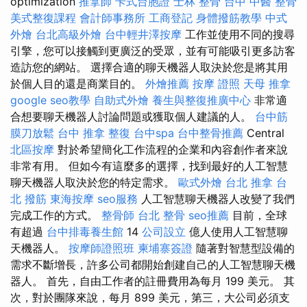
optimization
推拿師
卡式台胞證
士林 整骨
台中 中醫 整骨
美式整復課程
會計師事務所
工商登記
身體撥筋教學
中式
外燴
台北高級外燴
台中輕井澤按摩
工作並使用不同的搜尋
引擎，您可以接觸到更廣泛的受眾，並有可能吸引更多訪客
造訪您的網站。 選擇合適的聊天機器人取決於您是將其用
於個人目的還是商業目的。
外燴推薦
按摩 證照
天母 推拿
google seo教學
自助式外燴
養生與整復推廣中心
非常適
合想要聊天機器人討論問題或獲取個人建議的人。
台中筋
膜刀放鬆
台中 推拿
整復
台中spa
台中整骨推薦
Central
北區按摩
對於希望簡化工作流程的企業和內容創作者來說
非常有用。 但如今有這麼多的選擇，找到最好的人工智慧
聊天機器人取決於您的特定需求。
歐式外燴
台北 推拿
台
北 撥筋
東海按摩
seo服務
人工智慧聊天機器人改變了我們
完成工作的方式。
整骨師
台北 整骨
seo推薦
目前，全球
有超過
台中排毒養生館
14
公司設立
億人使用人工智慧聊
天機器人。
按摩師證照班
柬埔寨簽證
隨著對智慧型設備的
需求不斷增長，許多公司都開始創建自己的人工智慧聊天機
器人。 首先，自由工作者的註冊費用為每月 199 美元。 其
次，對於團隊來說，每月 899 美元，第三，大公司必須支