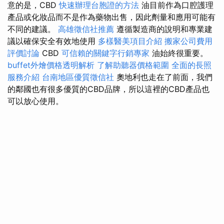
意的是，CBD
快速辦理台胞證的方法
油目前作為口腔護理
產品或化妝品而不是作為藥物出售，因此劑量和應用可能有
不同的建議。
高雄徵信社推薦
遵循製造商的說明和專業建
議以確保安全有效地使用
多樣醫美項目介紹
搬家公司費用
評價討論
CBD
可信賴的關鍵字行銷專家
油始終很重要。
buffet外燴價格透明解析
了解助聽器價格範圍
全面的長照
服務介紹
台南地區優質徵信社
奧地利也走在了前面，我們
的鄰國也有很多優質的CBD品牌，所以這裡的CBD產品也
可以放心使用。