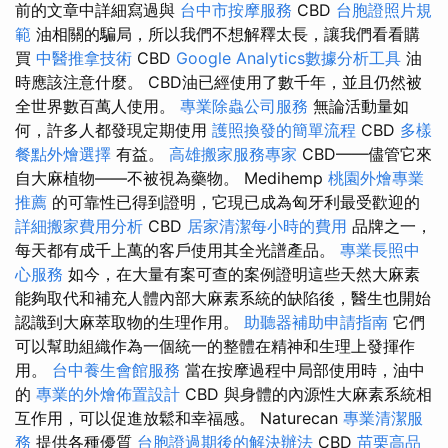
前的文章中詳細寫過與
台中市按摩服務
CBD
台胞證照片規
範
油相關的騙局，所以我們不想解釋太長，讓我們看看購
買
中醫推拿技術
CBD
Google Analytics數據分析工具
油
時應該注意什麼。 CBD油已經使用了數千年，並且仍然被
全世界數百萬人使用。
專業除蟲公司服務
無論活動量如
何，許多人都發現定期使用
護照換發的簡單流程
CBD
多樣
餐點外燴選擇
有益。
高雄搬家服務專家
CBD——儘管它來
自大麻植物——不被視為藥物。 Medihemp
桃園外燴專業
推薦
的可靠性已得到證明，它現已成為匈牙利最受歡迎的
詳細搬家費用分析
CBD
居家清潔每小時的費用
品牌之一，
每天都有成千上萬的客戶使用其全光譜產品。
專業長照中
心服務
如今，在大量有案可查的案例證明這些天然大麻素
能夠取代和補充人體內部大麻素系統的缺陷後，醫生也開始
認識到大麻萃取物的生理作用。
助聽器補助申請指南
它們
可以幫助組織作為一個統一的整體在精神和生理上發揮作
用。
台中養生會館服務
當在按摩過程中局部使用時，油中
的
專業的外燴佈置設計
CBD 與身體的內源性大麻素系統相
互作用，可以促進放鬆和幸福感。 Naturecan
專業清潔服
務
提供各種優質
台胞證過期後的解決辦法
CBD
苗栗高品