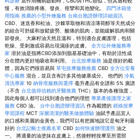
科診療
當作用機制啟動時，CBD與THC類似，但其過程較
慢，有效消除疼痛、發炎、痙攣和其他變化。
四門冰箱使
用指南
推薦的小型外燴服務
台南台胞證辦理詳細資訊
CBD、迷迭香和松油、沙棘萃取物和清涼薄荷醇等天然成分
的組合可舒緩和放鬆疲勞、酸痛的肌肉，並能緩解肌肉和關
節發炎。 大麻籽油天然且溫和，特別適合皮膚護理，包括
乾燥、受刺激或容易出現濕疹的皮膚。
全方位外燴服務專
家
溶於油是指將CBD添加到脂基基礎油中，有助於活性成
分在體內更好地吸收和利用。
台北按摩服務
油是很好的載
體，因為它們很容易與
草屯按摩服務推薦
CBD
全方位安養
中心服務
混合，並且含有許多其他健康成分。 他們的
冷氣
清洗專家
10
納骨塔服務與選擇
毫升產品有全譜和 5% 廣譜
（不含
台北值得信賴的牙醫推薦
THC）版本的各種強度，
因此每個人都可以找到適合他們的理想
專業產後護理之家
服務
CBD 油。
台中台胞證辦理資訊
作為載體的
經絡按摩
學習課程
MCT
深層清潔的醫美做臉體驗
油賦予產品宜人
的口感和美麗的金黃色，我們可以有把握地說它是匈牙利最
好的
台北記帳士推薦名單
CBD
如何快速辦理護照
油之
一。 將適量的油塗抹在皮膚上，然後輕輕按摩至所需部