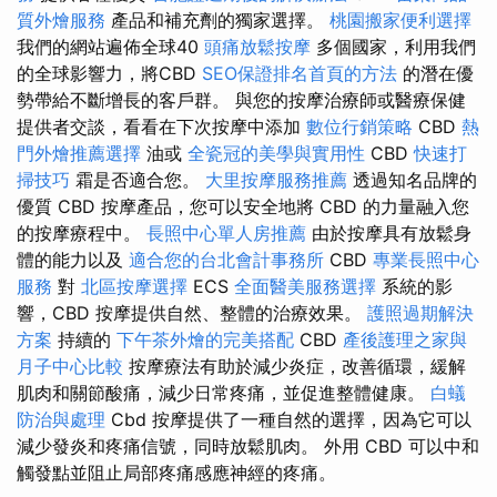
質外燴服務
產品和補充劑的獨家選擇。
桃園搬家便利選擇
我們的網站遍佈全球40
頭痛放鬆按摩
多個國家，利用我們
的全球影響力，將CBD
SEO保證排名首頁的方法
的潛在優
勢帶給不斷增長的客戶群。 與您的按摩治療師或醫療保健
提供者交談，看看在下次按摩中添加
數位行銷策略
CBD
熱
門外燴推薦選擇
油或
全瓷冠的美學與實用性
CBD
快速打
掃技巧
霜是否適合您。
大里按摩服務推薦
透過知名品牌的
優質 CBD 按摩產品，您可以安全地將 CBD 的力量融入您
的按摩療程中。
長照中心單人房推薦
由於按摩具有放鬆身
體的能力以及
適合您的台北會計事務所
CBD
專業長照中心
服務
對
北區按摩選擇
ECS
全面醫美服務選擇
系統的影
響，CBD 按摩提供自然、整體的治療效果。
護照過期解決
方案
持續的
下午茶外燴的完美搭配
CBD
產後護理之家與
月子中心比較
按摩療法有助於減少炎症，改善循環，緩解
肌肉和關節酸痛，減少日常疼痛，並促進整體健康。
白蟻
防治與處理
Cbd 按摩提供了一種自然的選擇，因為它可以
減少發炎和疼痛信號，同時放鬆肌肉。 外用 CBD 可以中和
觸發點並阻止局部疼痛感應神經的疼痛。