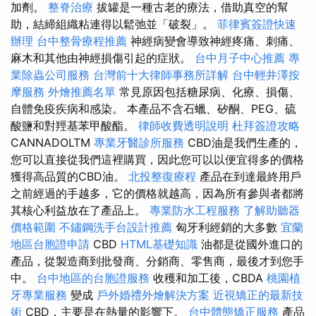
加劑。
整脊治療
拔罐是一種古老的療法，借助真空的幫
助，結締組織粘連得以鬆弛並「破裂」。
菲律賓簽證快速
辦理
台中整骨療程推薦
神經病變會導致神經疼痛、刺痛、
麻木和其他由神經損傷引起的症狀。
台中月子中心推薦
專
業除蟲公司服務
台灣前十大律師事務所詳解
台中輕井澤按
摩服務
外燴推薦名單
常見原因包括糖尿病、化療、損傷、
自體免疫疾病和感染。 本產品不含石蠟、矽酮、PEG、硫
酸鹽和對羥基苯甲酸酯。
律師收費透明說明
杜拜簽證攻略
CANNADOLTM
專業牙醫診所服務
CBD油是我們生產的，
您可以直接從我們這裡購買，因此您可以以便宜得多的價格
獲得高品質的CBD油。
北投整復療程
產品在到達最終用戶
之前經過的手越多，它的價格就越高，因為所有參與者都將
其核心利益放在了產品上。
專業防水工程服務
了解助聽器
價格範圍
不鏽鋼洗手台設計推薦
匈牙利經銷的大多數
宜蘭
地區台胞證申請
CBD
HTML基礎知識
油都是從國外進口的
產品，從製造商到批發商、分銷商、零售商，最後才到您手
中。
台中地區的台胞證服務
收穫和加工後，CBDA
桃園植
牙專業服務
變成
戶外婚禮外燴解決方案
近視矯正的最新技
術
CBD，主要是在熱量的影響下。
台中體態矯正服務
產品