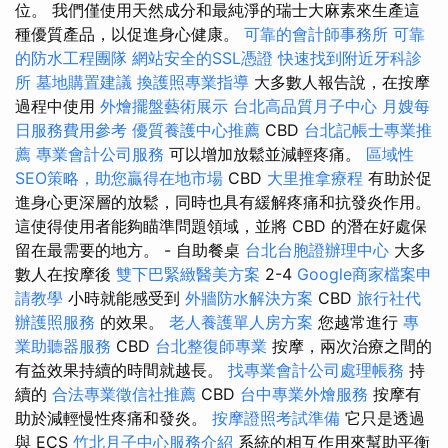
位。 我們僅使用天然成分和最純淨的瑞士大麻素來生產這
種優質產品，以促進身心健康。
可靠的會計師事務所
可靠
的防水工程團隊
網站安全的SSL憑證
快速找到附近牙科診
所
墓地購置建議
換護照專業指導
大多數人報告說，在按摩
過程中使用
外燴擺盤藝術展示
台北高品質月子中心
月嫂每
日服務費用參考
優質養護中心推薦
CBD
台北記帳士專業推
薦
專業會計公司服務
可以增加放鬆並減輕疼痛。
區域性
SEO策略，助您贏得在地市場
CBD
大里推拿療程
有助於促
進身心更深層的放鬆，同時也具有緩解疼痛和抗發炎作用。
這使得使用者能夠瞄準問題領域，並將 CBD 的潛在好處保
留在最需要的地方。 - 自助餐桌
台北台胞證辦理中心
大多
數人在按摩後
雙下巴緊緻醫美方案
2-4
Google商家檔案申
請教學
小時就能感受到
外牆防水解決方案
CBD
旅行社代
辦護照服務
的效果。
老人養護單人房方案
您越常進行
專
業助聽器服務
CBD
台北整復師專業
按摩，兩次治療之間的
有益效果持續的時間就越長。
找專業會計公司處理帳務
持
續的
合法專業徵信社推薦
CBD
台中專業外燴服務
按摩有
助於減輕慢性疼痛和發炎。
按摩證照考試準備
它只是透過
與 ECS
竹北月子中心服務介紹
系統的相互作用來幫助平衡