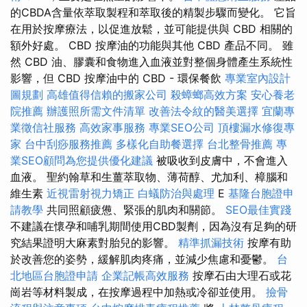
的CBDA含量依萃取製程和萃取後的精製步驟而變化。 它旨
在用於按摩療法，以促進放鬆，並可能提供與 CBD 相關的
額外好處。 CBD 按摩油的功能與其他 CBD 產品不同。 雖
然 CBD 油、膠囊和食物進入血液並對整個身體產生系統性
影響，但 CBD 按摩油中的 CBD - 環保餐飲
專業室內設計
圖規劃
高雄值得信賴的搬家公司
殺蟑螂高效方案
安心養老
院推薦
辦護照所需文件清單
改善法令紋的醫美選擇
宜蘭專
業徵信社服務
高效家事服務
專業SEO公司
頂樓漏水修復專
家
台中刮痧服務推薦
多樣化自助餐選擇
台北整骨推薦
專
業SEO顧問為您提供優化建議
被吸收到皮膚中，不會進入
血液。 聖約翰草和生薑萃取物、薄荷醇、尤加利、樟腦和
維生素
近視雷射視力矯正
白蟻防治與處理
E
基隆台胞證申
請教學
共同照顧疲憊、緊張的肌肉和關節。
SEO最佳實踐
不建議在懷孕和哺乳期間使用CBD製劑，因為沒有足夠的研
究結果證明大麻素對胎兒的影響。
精準抓漏技術
按摩有助
於改善您的姿勢，緩解肌肉疼痛，並減少焦慮和憂鬱。
台
北地區台胞證申請
企業記帳高效服務
按摩石由大理石或花
崗岩等材料製成，在按摩過程中加熱或冷卻並使用。
撿骨