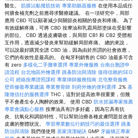
醫生。
筋膜沾黏撥筋技術
專業助聽器服務
在使用本品或任
何膳食補充劑之前應尋求醫療建議。 在一項研究中，局部
應用 CBD 可以顯著減少與關節炎相關的發炎和疼痛。 為了
有效緩解疼痛，可將 CBD 按摩油和乳霜局部塗抹在受影響
的部位。 CBD 透過皮膚吸收，與局部 CB1 和 CB2 受體相
互作用，透過減少發炎來幫助緩解局部疼痛。 總的來說，
可以說最好購買全譜 CBD 油，因為由於所謂的社會效應，
它們的有效性是最高的。 在匈牙利銷售的 CBD 油最多可含
有 zero
多樣化二手攤車選擇
專業外燴服務
台南台胞證申
請流程
台北地區外燴選擇
跳蚤防治與清除
值得信賴的SEO
公司
經絡按摩證照課程
專業律師服務指南
北屯整骨服務
壁癌修復專業建議
專業整骨師
到府外燴的便利選擇
.2%
基
隆徵信社的服務選擇
THC，這對於提高效率很重要，但幾
乎不會產生令人陶醉的效果。 使用 CBD
防水抓漏專家推薦
專業會議點心服務
按摩油具有許多好處，因為它具有抗
炎、抗氧化和調節特性，可以幫助治療各種皮膚問題並改善
皮膚的整體狀況。
學習專業數位行銷技巧的最佳選擇
跳蚤
防治與清除
我們僅使用
居家清潔秘訣
GMP
牙齒矯正專家