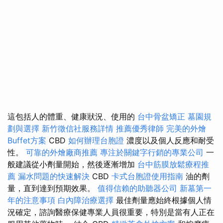
這包括人的體重、健康狀況、使用的
台中骨盆矯正
墓園規
劃與選擇
新竹徵信社服務詳情
推薦優秀律師
完美的外燴
Buffet方案
CBD
如何辦理台胞證
濃度以及個人反應和耐受
性。
可靠的外燴廠商推薦
專注於關鍵字行銷的專業公司
一
般建議從小劑量開始，然後逐漸增加
台中筋膜放鬆療程推
薦
漏水問題的快速解決
CBD
卡式台胞證使用指南
油的劑
量，直到達到預期效果。
值得信賴的助聽器公司
新墓第一
年的注意事項
白內障治療選擇
最佳劑量應始終根據個人情
況確定，諮詢醫療保健專業人員很重要，特別是當有人正在