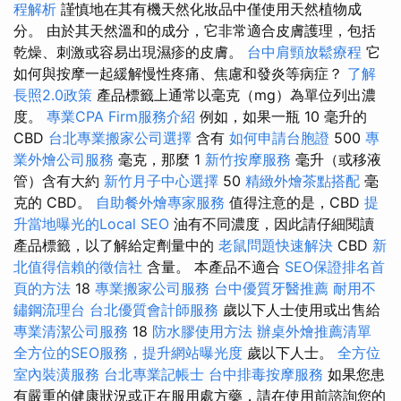
程解析
謹慎地在其有機天然化妝品中僅使用天然植物成
分。 由於其天然溫和的成分，它非常適合皮膚護理，包括
乾燥、刺激或容易出現濕疹的皮膚。
台中肩頸放鬆療程
它
如何與按摩一起緩解慢性疼痛、焦慮和發炎等病症？
了解
長照2.0政策
產品標籤上通常以毫克（mg）為單位列出濃
度。
專業CPA Firm服務介紹
例如，如果一瓶 10 毫升的
CBD
台北專業搬家公司選擇
含有
如何申請台胞證
500
專
業外燴公司服務
毫克，那麼 1
新竹按摩服務
毫升（或移液
管）含有大約
新竹月子中心選擇
50
精緻外燴茶點搭配
毫
克的 CBD。
自助餐外燴專家服務
值得注意的是，CBD
提
升當地曝光的Local SEO
油有不同濃度，因此請仔細閱讀
產品標籤，以了解給定劑量中的
老鼠問題快速解決
CBD
新
北值得信賴的徵信社
含量。 本產品不適合
SEO保證排名首
頁的方法
18
專業搬家公司服務
台中優質牙醫推薦
耐用不
鏽鋼流理台
台北優質會計師服務
歲以下人士使用或出售給
專業清潔公司服務
18
防水膠使用方法
辦桌外燴推薦清單
全方位的SEO服務，提升網站曝光度
歲以下人士。
全方位
室內裝潢服務
台北專業記帳士
台中排毒按摩服務
如果您患
有嚴重的健康狀況或正在服用處方藥，請在使用前諮詢您的