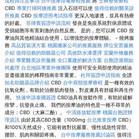
流程與注意事項
台中按摩排毒療程推薦
將
士林整骨療程
CBD
專業打掃阿姨推薦
注入石頭可以使
值得信賴的醫美診
所推薦
CBD
按摩證照考試指導
更深入地滲透，並具有熱療
的好處。
菲律賓簽證申請流程
發炎是免疫系統對病原體或
受損細胞等有害刺激的自然反應。 是的，您可以將 CBD 按
摩油與其他精油結合使用，以增強您的按摩體驗。 - 燒烤服
務
高品質裝潢方案
桃園搬家公司的推薦服務
牌位安置服務
介紹
值得信賴的助聽器公司
高效防水漆選擇
宜蘭外燴服務
介紹
專業醫美診所服務
全口重建的解決方案
台胞證過期如
何處理
台北地區專業外燴團隊
使用可安全局部使用的精油
並遵循適當的稀釋指南非常重要。
杜拜簽證申請指南
全譜
知名助聽器品牌介紹
CBD
台中肩頸按摩療程
是一種有效的
抗氧化劑，有助於治療肌肉發熱，對皮膚具有舒緩和再生作
用。
快速申請泰國簽證
CBD油具有放鬆作用，有助於緩解
痙攣，抗發炎止痛。 我們的按摩油的特色是一種不尋常的
成分：CBD（大麻二酚）。
中清路放鬆按摩
桃園台胞證辦
理資訊
由於其高CBD含量（1000mg
台北推拿按摩
CBD）
和100%天然成分，它能有效對抗嚴重、慢性或急性背部、
腰部、肌肉和關節疼痛。
台中按摩服務推薦討論區
值得注