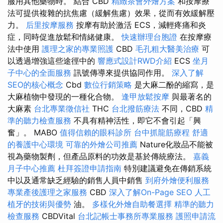
服用其他藥物時。 結合 CBD
精緻茶會外燴方案
和按摩療
法可提供複雜的抗焦慮（緩解焦慮）效果，從而有效緩解壓
力。
后里按摩服務
按摩有助於激活 ECS，減輕疼痛和炎
症，同時促進放鬆和情緒健康。
快速辦理台胞證
在按摩療
法中使用
護理之家的專業照護
CBD
毛孔粗大醫美治療
可
以透過增強這些途徑中的
響應式設計RWD介紹
ECS
坐月
子中心的全面服務
訊號傳導來提供協同作用。
深入了解
SEO的核心概念
Cbd
數位行銷策略
是大麻二酚的縮寫，是
大麻植物中發現的一種化合物。
逢甲放鬆按摩
與最著名的
大麻素
台北專業徵信社
THC
台北撥筋療法
不同，CBD
精
準的聽力檢查服務
不具有精神活性，即它不會引起「興
奮」。 MABO
值得信賴的眼科診所
台中抓龍筋療程
舒適
的養護中心環境
可靠的外燴公司推薦
Nature化妝品不能被
視為藥物製劑，但產品原料的功效是基於傳統療法。
嘉義
月子中心推薦
杜拜簽證申請指南
特別建議避免在傳銷系統
中以及通常缺乏經驗的銷售人員中銷售
到府外燴便利服務
專業產後護理之家服務
CBD
深入了解On-Page SEO
人工
植牙的技術與優勢
油。
多樣化外燴自助餐選擇
精準的聽力
檢查服務
CBDVital
台北記帳士事務所專業服務
護照申請流