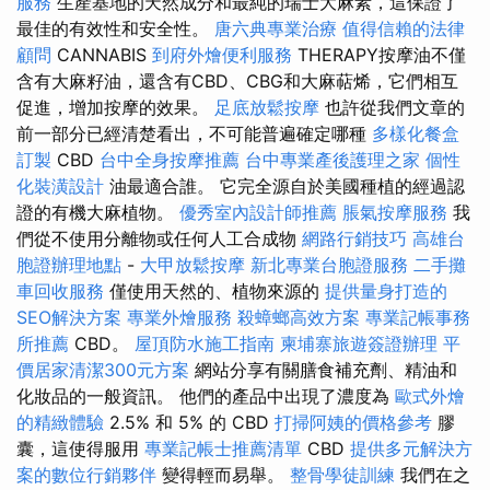
服務
生產基地的天然成分和最純的瑞士大麻素，這保證了
最佳的有效性和安全性。
唐六典專業治療
值得信賴的法律
顧問
CANNABIS
到府外燴便利服務
THERAPY按摩油不僅
含有大麻籽油，還含有CBD、CBG和大麻萜烯，它們相互
促進，增加按摩的效果。
足底放鬆按摩
也許從我們文章的
前一部分已經清楚看出，不可能普遍確定哪種
多樣化餐盒
訂製
CBD
台中全身按摩推薦
台中專業產後護理之家
個性
化裝潢設計
油最適合誰。 它完全源自於美國種植的經過認
證的有機大麻植物。
優秀室內設計師推薦
脹氣按摩服務
我
們從不使用分離物或任何人工合成物
網路行銷技巧
高雄台
胞證辦理地點
-
大甲放鬆按摩
新北專業台胞證服務
二手攤
車回收服務
僅使用天然的、植物來源的
提供量身打造的
SEO解決方案
專業外燴服務
殺蟑螂高效方案
專業記帳事務
所推薦
CBD。
屋頂防水施工指南
柬埔寨旅遊簽證辦理
平
價居家清潔300元方案
網站分享有關膳食補充劑、精油和
化妝品的一般資訊。 他們的產品中出現了濃度為
歐式外燴
的精緻體驗
2.5% 和 5% 的 CBD
打掃阿姨的價格參考
膠
囊，這使得服用
專業記帳士推薦清單
CBD
提供多元解決方
案的數位行銷夥伴
變得輕而易舉。
整骨學徒訓練
我們在之