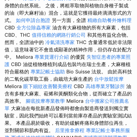
身體的自然系統。 之後，將粗萃取物與植物自身種子製成
的油（即大麻籽油）混合，這就是它獲得最終滴滴形式的方
式。
如何申請台胞證
另一方面，全譜
精緻自助餐外燴料理
CBD
全方位除蟲專家
油含有大麻植物的所有大麻素，包括
CBD、THC
值得信賴的網路行銷公司
和其他有益化合物。
然而，全譜油中的
冷氣清洗專家
THC 含量通常低於非法限
值，這意味著它不會造成顯著的精神作用，但仍存在於配方
中。 Meliora
專業貨運行介紹
的優質
失智症患者的專業照
護
CBD 油從植物種植到成品包裝均在瑞士生產，大麻種植
符合嚴格的
專業記帳士協助
Bio Suisse 法規。 由於高科技
的二氧化碳萃取工藝，由栽培大麻生產的
台中放鬆按摩
Meliora
眼下細紋改善醫美療程
CBD
高雄專業牙醫診所
油
含有多種大麻素、萜烯和黃酮類化合物，從而確立了產品的
高效率。
腳底按摩專業教學
Meliora
台中搬家公司推薦名
單
大麻油在每批新產品發佈時都會由製造商發送到獨立實
驗室，因此我們始終可以看到當前庫存產品的實驗室測試結
果。 本產品易於吸收，有助於緩解疼痛和身體部位再生，
並對關節和肌肉有益。
后里推拿療程
專業記帳士事務所服