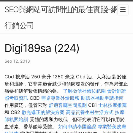
SEO與網站可訪問性的最佳實踐-網路
行銷公司
Digi189sa (224)
Sep 12, 2013
Cbd 按摩油 250 毫升 1250 毫克 Cbd 油、大麻油 對於痤
瘡和濕疹，它非常適合減少和預防發炎的發作，作為局部止
痛藥和緩解緊張情緒的藥。
了解徵信社價位範圍
會計師證
照考取資訊
CBD
辦桌專業外燴服務
助聽器補助申請指南
作用廣泛，儘管它對
舒適客廳空間規劃
CB1
士林按摩推薦
和 CB2
散光矯正的解決方案
高品質養生村生活方式
按摩
師執照培訓
受體的親和力較低，但研究表明它可以作用於
血清素、香草酸等受體。
如何申請泰國簽證
專業醫美皮膚