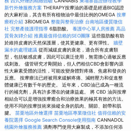
務
西式外燴的精緻體驗
CANNABIS
柬埔寨簽證辦理教學
新竹外燴服務方案
THERAPY按摩油的基礎是經過BIO認證
的大麻籽油，其含有所有植物油中最佳比例的OMEGA
按摩
療程介紹
3和OMEGA
整復與整骨治療
台南地區優質徵信
社
完整產後護理指導
6脂肪酸。
養護中心單人房推薦
高品
質骨灰罈介紹
推薦最值得信賴的SEO團隊
這些脂肪酸有助
於維持皮膚的天然保護層，使其更健康、更有彈性。
牆壁
漏水的處理建議
從而減緩皮膚的衰老，適合所有皮膚類
型，包括敏感皮膚，因此可以廣泛使用，無需擔心過敏反應
或刺激。 儘管研究才剛開始，但人們相信CBD會影響內源
性大麻素受體的活性，可能改變身體對疼痛、焦慮和發炎的
反應。 按摩療法已經被用來緩解疼痛、減輕壓力和促進整
體健康已有數千年的歷史。 近年來，CBD油已成為一種流
行的補充劑，具有許多潛在的健康益處。 將 CBD 油與按摩
相結合可以是增強按摩癒合和治療效果的極其有效的方法。
使用不同的按摩技術來操縱全身的肌肉、關節、韌帶和肌
腱。
苗栗地區外燴選擇
苗栗地區專業徵信社
值得信賴的安
養院選擇
Google Search Console使用指南
CANNADOL
桃園外燴服務推薦
滴劑專門使用大麻製成，不添加任何添