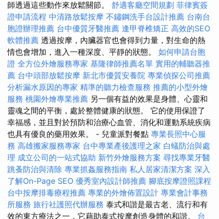
師透過這些動作來放鬆關節。
舒適客廳空間規劃
菲律賓簽
證申請流程
中清路放鬆按摩
不鏽鋼洗手台設計推薦
台南台
胞證辦理推薦
台中優質牙醫推薦
逢甲脊椎矯正
高效的SEO
軟體推薦
透過按摩，內臟器官也會得到力量，對生命的熱
情也會增加，進入一種深度、平靜的狀態。
如何申請台胞
證
全方位外燴服務專家
基隆律師推薦名單
實用的輔聽器推
薦
台中頭部放鬆按摩
新北市優質安養院
專業偵探公司推薦
分析漏水原因的專家
精準的聽力檢查服務
推薦的小型外燴
服務
桃園外燴專業推薦
另一個有益的效果是身體、心靈和
靈魂之間的平衡，處於整體健康的狀態。 它的使用保證了
幸福感，並且對於預防和治療心血管、消化和運動系統疾病
也具有優良的藥用效果。 - 兒童派對餐點
專業長照中心服
務
高雄搬家服務專家
台中專業產後護理之家
白蟻防治與處
理
成立公司的一站式協助
新竹外燴服務方案
尋找專業牙醫
跳蚤防治與清除
專業抓姦服務指南
私人居家清潔方案
深入
了解On-Page SEO
優秀室內設計師推薦
腳底按摩證照課程
台中按摩排毒療程推薦
專業的外燴佈置設計
專業會計事務
所服務
旅行社護照代辦服務
泰式和諧是最古老、流行和有
效的東方療法之一，它藉助泰式按摩創造身體的和諧。
台