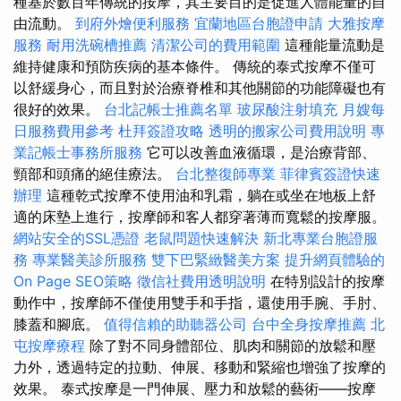
種基於數百年傳統的按摩，其主要目的是促進人體能量的自
由流動。
到府外燴便利服務
宜蘭地區台胞證申請
大雅按摩
服務
耐用洗碗槽推薦
清潔公司的費用範圍
這種能量流動是
維持健康和預防疾病的基本條件。 傳統的泰式按摩不僅可
以舒緩身心，而且對於治療脊椎和其他關節的功能障礙也有
很好的效果。
台北記帳士推薦名單
玻尿酸注射填充
月嫂每
日服務費用參考
杜拜簽證攻略
透明的搬家公司費用說明
專
業記帳士事務所服務
它可以改善血液循環，是治療背部、
頸部和頭痛的絕佳療法。
台北整復師專業
菲律賓簽證快速
辦理
這種乾式按摩不使用油和乳霜，躺在或坐在地板上舒
適的床墊上進行，按摩師和客人都穿著薄而寬鬆的按摩服。
網站安全的SSL憑證
老鼠問題快速解決
新北專業台胞證服
務
專業醫美診所服務
雙下巴緊緻醫美方案
提升網頁體驗的
On Page SEO策略
徵信社費用透明說明
在特別設計的按摩
動作中，按摩師不僅使用雙手和手指，還使用手腕、手肘、
膝蓋和腳底。
值得信賴的助聽器公司
台中全身按摩推薦
北
屯按摩療程
除了對不同身體部位、肌肉和關節的放鬆和壓
力外，透過特定的拉動、伸展、移動和緊縮也增強了按摩的
效果。 泰式按摩是一門伸展、壓力和放鬆的藝術——按摩