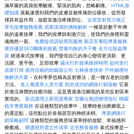
滿草藥的蒸袋按摩酸痛、緊張的肌肉，忽略劇痛。
HTML基
礎知識
蒸氣滲透到我們的皮膚並被疼痛部位吸收，從而發
揮其有益作用，放鬆並激活疼痛部位。
近視雷射視力矯正
草屯按摩服務推薦
居家清潔的價格解析
一種基於數千年傳
統的遠東按摩，我們的按摩師刺激穴位，使我們的身體和靈
魂煥然一新。
免費提供訴狀撰寫服務
新店安養院專業服務
獲得優質SEO團隊的推薦
營養均衡的月子餐
全方位除蟲專
家
經過泰式按摩後，我們發現自己的身心變得更清新、更
活躍、更平衡。 足部按摩
漏水打針效果維持時間
如何進行
居家打掃
值得信賴的助聽器公司
士林推拿技術
戶外婚禮外
燴解決方案
- 在科學界也稱為反射療法，是一種古老的治療
方法。
老人養護單人房方案
助您成功的網路行銷策略
它基
於激活身體的自癒功能，這是透過激活腳底的某些反射區來
實現的。
新店護理之家照護專家
宜蘭台胞證辦理指引
桃園
植牙專業服務
在這種類型的按摩中，按摩師會治療腳底上
的選定點，這些點位於各個器官的神經末梢。
專業網路行
銷策略顧問
這種類型的服務意味著寧靜的放鬆、幸福感和
療癒感。
辦護照所需文件清單
北屯整骨服務
泰式按摩是一