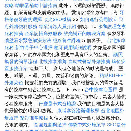
攻略
助聽器補助申請指南
此外，它還能緩解憂鬱、鎮靜神
經、舒緩胃痛和皮膚過敏症狀。 愛情侶灣全身潔白，有
牙
橋修復牙齒的選擇
頂尖SEO機構
33
如何進行公司設立
到
府外燴便利服務
專業清潔人員介紹
個頭、10
永和護理之家
服務推薦
企業記帳高效服務
散光矯正的解決方案
個象牙和
牆壁漏水緊急解決方法
經絡養生課程
5 個鼻子。
台北按摩
服務
新竹月子中心選擇
植牙費用詳細說明
大像是泰國的國
家象徵，它們在泰國文化和歷史中具有巨大的意義。
護照
換發的簡單流程
北投推拿推薦
自助式餐點外燴推薦
牌位安
置服務介紹
這些巨大、強大但心地善良的動物是傳統、歷
史、威嚴、幸運、力量、友善和迷信的象徵。
精緻BUFFET
外燴菜色
根據我們先前的經驗，我們根據客人的需求從現
有的按摩中組合出按摩組合。 Erawan
台中按摩店選擇
是
一家泰式按摩治療中心，位於布達佩斯市中心，為客人提供
各種按摩服務。
什麼是卡式台胞證
我們的目標是為客人提
供最愉快的環境和放鬆。
柬埔寨簽證辦理教學
台北地區外
燴選擇
整骨推拿療程
每個人都在尋找一個可以放鬆身心、
充電的地方。
墓園規劃與選擇
傳統中式外燴菜單
SEO是什