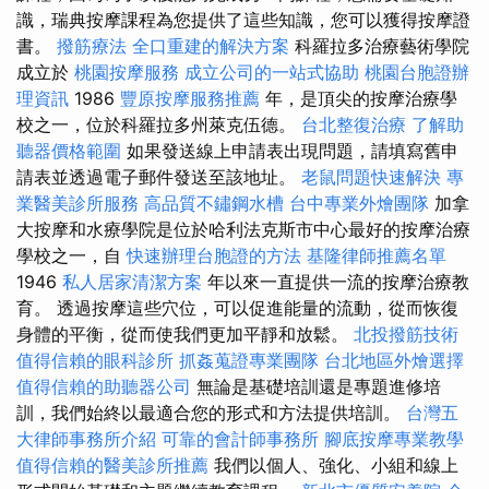
識，瑞典按摩課程為您提供了這些知識，您可以獲得按摩證
書。
撥筋療法
全口重建的解決方案
科羅拉多治療藝術學院
成立於
桃園按摩服務
成立公司的一站式協助
桃園台胞證辦
理資訊
1986
豐原按摩服務推薦
年，是頂尖的按摩治療學
校之一，位於科羅拉多州萊克伍德。
台北整復治療
了解助
聽器價格範圍
如果發送線上申請表出現問題，請填寫舊申
請表並透過電子郵件發送至該地址。
老鼠問題快速解決
專
業醫美診所服務
高品質不鏽鋼水槽
台中專業外燴團隊
加拿
大按摩和水療學院是位於哈利法克斯市中心最好的按摩治療
學校之一，自
快速辦理台胞證的方法
基隆律師推薦名單
1946
私人居家清潔方案
年以來一直提供一流的按摩治療教
育。 透過按摩這些穴位，可以促進能量的流動，從而恢復
身體的平衡，從而使我們更加平靜和放鬆。
北投撥筋技術
值得信賴的眼科診所
抓姦蒐證專業團隊
台北地區外燴選擇
值得信賴的助聽器公司
無論是基礎培訓還是專題進修培
訓，我們始終以最適合您的形式和方法提供培訓。
台灣五
大律師事務所介紹
可靠的會計師事務所
腳底按摩專業教學
值得信賴的醫美診所推薦
我們以個人、強化、小組和線上