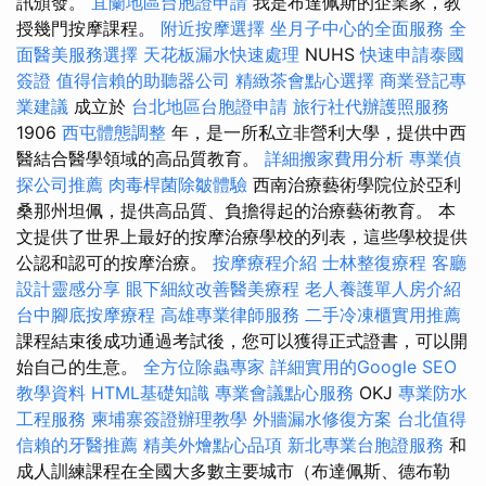
訊頒發。
宜蘭地區台胞證申請
我是布達佩斯的企業家，教
授幾門按摩課程。
附近按摩選擇
坐月子中心的全面服務
全
面醫美服務選擇
天花板漏水快速處理
NUHS
快速申請泰國
簽證
值得信賴的助聽器公司
精緻茶會點心選擇
商業登記專
業建議
成立於
台北地區台胞證申請
旅行社代辦護照服務
1906
西屯體態調整
年，是一所私立非營利大學，提供中西
醫結合醫學領域的高品質教育。
詳細搬家費用分析
專業偵
探公司推薦
肉毒桿菌除皺體驗
西南治療藝術學院位於亞利
桑那州坦佩，提供高品質、負擔得起的治療藝術教育。 本
文提供了世界上最好的按摩治療學校的列表，這些學校提供
公認和認可的按摩治療。
按摩療程介紹
士林整復療程
客廳
設計靈感分享
眼下細紋改善醫美療程
老人養護單人房介紹
台中腳底按摩療程
高雄專業律師服務
二手冷凍櫃實用推薦
課程結束後成功通過考試後，您可以獲得正式證書，可以開
始自己的生意。
全方位除蟲專家
詳細實用的Google SEO
教學資料
HTML基礎知識
專業會議點心服務
OKJ
專業防水
工程服務
柬埔寨簽證辦理教學
外牆漏水修復方案
台北值得
信賴的牙醫推薦
精美外燴點心品項
新北專業台胞證服務
和
成人訓練課程在全國大多數主要城市（布達佩斯、德布勒