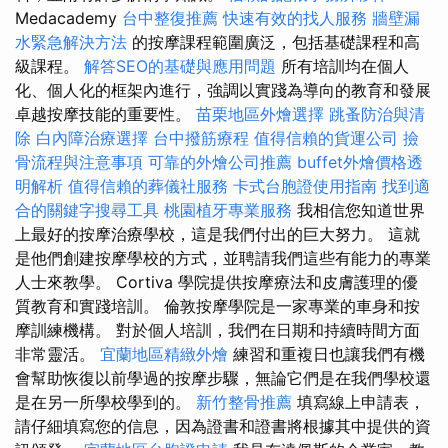
Medacademy
台中整復推薦
快速有效的找人服務
牆壁漏
水緊急解決方法
的按摩課程範圍廣泛，包括基礎課程和高
級課程。
解答SEO的基礎與應用問題
所有培訓均在個人
化、個人化的框架內進行，強調以實踐為導向的教育和發展
卓越按摩技能的重要性。
苗栗地區外燴選擇
跳蚤防治與清
除
白內障治療選擇
台中撥筋療程
值得信賴的貨運公司
撿
骨流程與注意事項
可靠的外燴公司推薦
buffet外燴價格透
明解析
值得信賴的葬儀社服務
卡式台胞證使用指南
找到適
合的關鍵字搜尋工具
桃園植牙專業服務
我相信您知道世界
上最好的按摩治療學校，這是我們付出的巨大努力。 這就
是他們創建按摩學校的方式，並聘請我們這些有能力的專業
人士來教學。 Cortiva 學院提供按摩療法和皮膚護理的優
質教育和實踐培訓。 倫敦按摩學院是一家專業的車身和按
摩訓練機構。 對於個人培訓，我們在日期和持續時間方面
非常靈活。
宜蘭地區精緻外燴
練習和重複日也讓我們有機
會幫助恢復以前學過的按摩步驟，無論它們是在我們學校還
是在另一所學校學到的。
新竹整骨推薦
填寫線上申請表，
請仔細填寫您的信息，因為證書和證書將根據其中提供的資