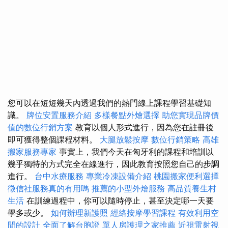
您可以在短短幾天內透過我們的熱門線上課程學習基礎知
識。
牌位安置服務介紹
多樣餐點外燴選擇
助您實現品牌價
值的數位行銷方案
教育以個人形式進行，因為您在註冊後
即可獲得整個課程材料。
大腿放鬆按摩
數位行銷策略
高雄
搬家服務專家
事實上，我們今天在匈牙利的課程和培訓以
幾乎獨特的方式完全在線進行，因此教育按照您自己的步調
進行。
台中水療服務
專業冷凍設備介紹
桃園搬家便利選擇
徵信社服務真的有用嗎
推薦的小型外燴服務
高品質養生村
生活
在訓練過程中，你可以隨時停止，甚至決定哪一天要
學多或少。
如何辦理新護照
經絡按摩學習課程
有效利用空
間的設計
全面了解台胞證
單人房護理之家推薦
近視雷射視