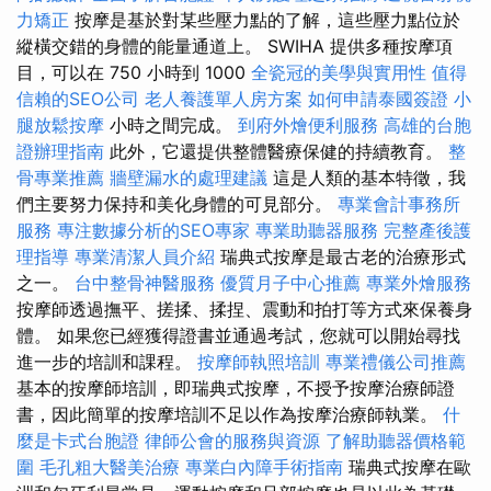
力矯正
按摩是基於對某些壓力點的了解，這些壓力點位於
縱橫交錯的身體的能量通道上。 SWIHA 提供多種按摩項
目，可以在 750 小時到 1000
全瓷冠的美學與實用性
值得
信賴的SEO公司
老人養護單人房方案
如何申請泰國簽證
小
腿放鬆按摩
小時之間完成。
到府外燴便利服務
高雄的台胞
證辦理指南
此外，它還提供整體醫療保健的持續教育。
整
骨專業推薦
牆壁漏水的處理建議
這是人類的基本特徵，我
們主要努力保持和美化身體的可見部分。
專業會計事務所
服務
專注數據分析的SEO專家
專業助聽器服務
完整產後護
理指導
專業清潔人員介紹
瑞典式按摩是最古老的治療形式
之一。
台中整骨神醫服務
優質月子中心推薦
專業外燴服務
按摩師透過撫平、搓揉、揉捏、震動和拍打等方式來保養身
體。 如果您已經獲得證書並通過考試，您就可以開始尋找
進一步的培訓和課程。
按摩師執照培訓
專業禮儀公司推薦
基本的按摩師培訓，即瑞典式按摩，不授予按摩治療師證
書，因此簡單的按摩培訓不足以作為按摩治療師執業。
什
麼是卡式台胞證
律師公會的服務與資源
了解助聽器價格範
圍
毛孔粗大醫美治療
專業白內障手術指南
瑞典式按摩在歐