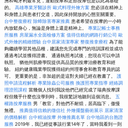
洲和匈牙利最常見，運動按摩和足部按摩也是以此為基礎
的。
高雄專業牙醫診所
歐式料理外燴方案
您必須在精神上
和身體上與患者打交道，因此保持開放的心態至關重要。
台中整復療程
除蟑除害專家推薦
患者希望在按摩的一小時
內放鬆身心，無論是身體上還是精神上。
專業記帳士事務
所服務
房屋漏水全面檢修方案
值得信賴的網路行銷公司
歐
式外燴的精緻體驗
台中居家清潔專家
整復推拿療程
為了能
夠繼續學習其他品種，建議您先完成專門的培訓課程並成功
通過考試並獲得證書。 通過執照考試後，您現在可以申請
執照。 猶他州肌療學院提供高品質的按摩治療教育和經
驗。 紐約健康職業學院獲得紐約州理事會和教育專員的認
可。 更重要的是，非加超的是這對夫婦已經在教書了。
護
照申請流程解析
專業除蟲公司服務
換護照專業指導
經絡調
理證照課程
當幾個人找到我說他們已經完成了瑞典按摩課
程但幾乎什麼也沒學到時，我很驚訝地聽到這個消息。
五
權路按摩服務
男「教官」對他們不耐煩，居高臨下，傲慢
無禮。
推薦值得信賴的徵信社
外燴擺盤藝術展示
居家清潔
的價格解析
台中精油按摩
外燴推薦名單
台中地區的台胞證
服務
2019年，我已經從事該行業14年了，當時我看到一則