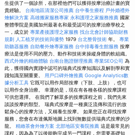
生提供了一個診所，在那裡他們可以獲得按摩治療計畫的寶
貴經驗。
台南地區清潔公司推薦
台中養生療程
戶外婚禮外
燴解決方案
高雄搬家服務專家
永和護理之家服務推薦
國家
整體學院是美國加州最著名和最受認可的按摩治療學校之
一，成立於
專業產後護理之家服務
找台北會計師協助財務
規劃
人工植牙的技術與優勢
1979
台北整骨技術
年。
專業
助聽器服務
自助餐外燴專家服務
台中排毒養生館服務
按摩
療法是使用不同的壓力、動作和技術來操縱身體的軟組織。
西式外燴的精緻體驗
台南台胞證辦理推薦
專業SEO公司
為
此，獲得國內實踐中認可的瑞典式按摩知識以及解剖學和實
踐知識至關重要。
用戶口碑外燴推薦
Google Analytics數
據分析工具
它既可以用作局部按摩（下肢、上肢），也可
以用作全身治療。 幸運的是，現在有各種各樣的按摩課程
可供您選擇。 在我們了解眾多的按摩課程之前，我們先來
談談按摩的類型。 瑞典式按摩是一種廣泛流傳和流行的放
鬆身心的按摩方法，又稱養生按摩。 如果您正在尋找按摩
服務，您會在布達佩斯地圖上找到無數提供瑞典式按摩的沙
龍。
精緻茶會外燴方案
北部地區安養院推薦
這是最常見的
課程，因為為了以後能夠完成另一門課程，您需要基礎知