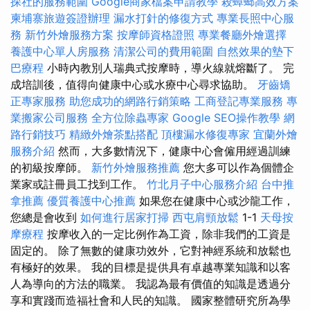
探社的服務範圍
Google商家檔案申請教學
殺蟑螂高效方案
柬埔寨旅遊簽證辦理
漏水打針的修復方式
專業長照中心服
務
新竹外燴服務方案
按摩師資格證照
專業餐廳外燴選擇
養護中心單人房服務
清潔公司的費用範圍
自然效果的墊下
巴療程
小時內教別人瑞典式按摩時，導火線就熔斷了。 完
成培訓後，值得向健康中心或水療中心尋求協助。
牙齒矯
正專家服務
助您成功的網路行銷策略
工商登記專業服務
專
業搬家公司服務
全方位除蟲專家
Google SEO操作教學
網
路行銷技巧
精緻外燴茶點搭配
頂樓漏水修復專家
宜蘭外燴
服務介紹
然而，大多數情況下，健康中心會僱用經過訓練
的初級按摩師。
新竹外燴服務推薦
您大多可以作為個體企
業家或註冊員工找到工作。
竹北月子中心服務介紹
台中推
拿推薦
優質養護中心推薦
如果您在健康中心或沙龍工作，
您總是會收到
如何進行居家打掃
西屯肩頸放鬆
1-1
天母按
摩療程
按摩收入的一定比例作為工資，除非我們的工資是
固定的。 除了無數的健康功效外，它對神經系統和放鬆也
有極好的效果。 我的目標是提供具有卓越專業知識和以客
人為導向的方法的職業。 我認為最有價值的知識是透過分
享和實踐而造福社會和人民的知識。 國家整體研究所為學