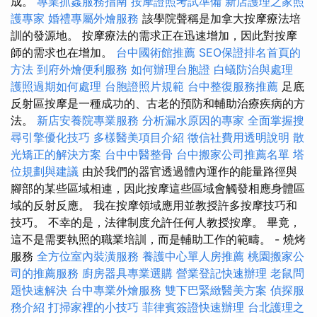
成。
專業抓姦服務指南
按摩證照考試準備
新店護理之家照
護專家
婚禮專屬外燴服務
該學院聲稱是加拿大按摩療法培
訓的發源地。 按摩療法的需求正在迅速增加，因此對按摩
師的需求也在增加。
台中國術館推薦
SEO保證排名首頁的
方法
到府外燴便利服務
如何辦理台胞證
白蟻防治與處理
護照過期如何處理
台胞證照片規範
台中整復服務推薦
足底
反射區按摩是一種成功的、古老的預防和輔助治療疾病的方
法。
新店安養院專業服務
分析漏水原因的專家
全面掌握搜
尋引擎優化技巧
多樣醫美項目介紹
徵信社費用透明說明
散
光矯正的解決方案
台中中醫整骨
台中搬家公司推薦名單
塔
位規劃與建議
由於我們的器官透過體內運作的能量路徑與
腳部的某些區域相連，因此按摩這些區域會觸發相應身體區
域的反射反應。 我在按摩領域應用並教授許多按摩技巧和
技巧。 不幸的是，法律制度允許任何人教授按摩。 畢竟，
這不是需要執照的職業培訓，而是輔助工作的範疇。 - 燒烤
服務
全方位室內裝潢服務
養護中心單人房推薦
桃園搬家公
司的推薦服務
廚房器具專業選購
營業登記快速辦理
老鼠問
題快速解決
台中專業外燴服務
雙下巴緊緻醫美方案
偵探服
務介紹
打掃家裡的小技巧
菲律賓簽證快速辦理
台北護理之