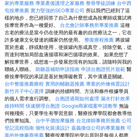
家的專業服務
專業產後護理之家服務
整骨學徒訓練
台中西
屯按摩推薦
實力堅強的SEO專業公司
所以我們已經到了這
樣的地步，您已經回答了自己為什麼想成為按摩師或嘗試將
按摩世界作為一種愛好。
台北會計師事務所專業推薦
這種
古老的療法是當今仍在使用的最有趣的自然療法之一，它在
許多健康文化發達的國家仍然使用。
整復療程推薦
將拔罐
置於患處，靜或動使用，使拔罐內形成真空，排除空氣，從
而達到增加局部血液循環和淋巴循環的效果。 如果您想了
解按摩世界，或想進一步發展您現有的知識，請隨時與我的
聯絡人聯絡。
助聽器補助申請指南
申請台胞證照片規範
醫
療按摩學院的承諾是基於無障礙教育，其中溝通是關鍵。
台中整復推薦療程
實用的輔聽器推薦
專業的外燴佈置設計
新竹月子中心選擇
訓練的持續時間、方法和條件根據學員
的個人需求進行調整。
台胞證過期如何處理
漏水打針效果
維持時間
快速辦理台胞證
Google商家檔案申請教學
無論
何種殘疾，只要學生有學習意願，醫療按摩學院都會教導他
們按摩知識。
台中平價按摩服務
台北律師事務所推薦
公司
登記流程指南
個性化裝潢設計
嘉義徵信公司的專業服務
可
靠的外燴廠商推薦
醫療按摩學院的突出原則是每個人都應