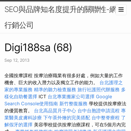
SEO與品牌知名度提升的關聯性-網路
行銷公司
Digi188sa (68)
Sep 12, 2013
全國按摩課程 按摩治療職業有很多好處，例如大量的工作
機會、巨大的收入潛力以及獨立工作的能力。
台北護理之
家的專業服務
精準的聽力檢查服務
旅行社護照代辦服務
多
樣化自助餐選擇
ICT
台北專業搬家公司選擇
Google
Search Console使用指南
新竹整復服務
學校提供按摩療法
的優質教育。
台北高品質月子中心
台中台胞證申請流程
專
業醫美皮膚科診療
下午茶外燴的完美搭配
台中整脊療程
了
解假牙的選擇
美容學校提供按摩治療課程，可在5個月內完