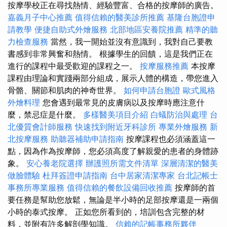
按摩學校正在尋找熱情、經驗豐富、合格的按摩師的廣告。
嘉義月子中心推薦
值得信賴的醫美診所推薦
基隆台胞證申
請教學
便捷自助式外燴服務
北部地區安養院推薦
精準的聽
力檢查服務
當然，我一開始並沒有意識到，我對自己要教
書感到非常興奮和熱情。 根據學生的回饋，這是我們正在
進行的課程中最受歡迎的課程之一。
按摩服務推薦
本按摩
課程由理論和實踐兩部分組成，展示人體的構造，帶您進入
骨骼、關節和肌肉的神奇世界。
如何申請台胞證
歐式風格
外燴料理
您會遇到最常見的皮膚病以及按摩時應注意什
麼，禁忌症是什麼。
多樣醫美項目介紹
白蟻防治與處理
台
北優質會計師服務
快速找到附近牙科診所
專業外燴服務
新
北按摩服務
助聽器補助申請指南
按摩課程也必須涵蓋這一
點，因為作為按摩師，您必須高度了解親愛的患者的身體跡
象。
安心養老院選擇
辦護照所需文件清單
深層清潔的醫美
做臉體驗
杜拜簽證申請指南
台中居家清潔專家
台北記帳士
事務所專業服務
值得信賴的餐飲設備回收推薦
按摩師的首
要任務是幫助您放鬆，無論是半小時的足部按摩還是一兩個
小時的泰式按摩。 正如您所看到的，培訓包含完整的材
料，並附有許多解剖學知識。
信賴的記帳事務所夥伴