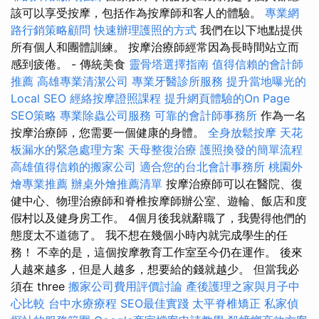
該可以享受按摩，包括作為按摩師和客人的體驗。
專業網
路行銷策略顧問
快速辦理護照的方式
我們在以下地點提供
所有個人和團體訓練。 按摩治療師經常因為長時間站立而
感到疲倦。 - 傳統美食
靈骨塔選擇指南
值得信賴的會計師
推薦
高雄專業清潔公司
專業牙醫診所服務
提升當地曝光的
Local SEO
經絡按摩證照課程
提升網頁體驗的On Page
SEO策略
專業除蟲公司服務
可靠的會計師事務所
作為一名
按摩治療師，您需要一個健康的身體。
全身放鬆按摩
天花
板漏水的緊急處理方案
天母整復治療
護照換發的簡單流程
高雄值得信賴的搬家公司
適合您的台北會計事務所
桃園外
燴專業推薦
辦桌外燴推薦清單
按摩治療師可以在醫院、復
健中心、物理治療師和脊椎按摩師辦公室、遊輪、飯店和度
假村以及健身房工作。 4個月後我就辭職了，我覺得他們的
態度太不道德了。 我不想在幾個小時內就完成學生的任
務！ 不幸的是，這個按摩教育工作室至今仍在運作。 後來
人越來越多，但是人越多，想要給的錢就越少。 但當我必
須在 three
搬家公司費用評價討論
產後護理之家與月子中
心比較
台中水療療程
SEO最佳實踐
太平脊椎矯正
私家偵