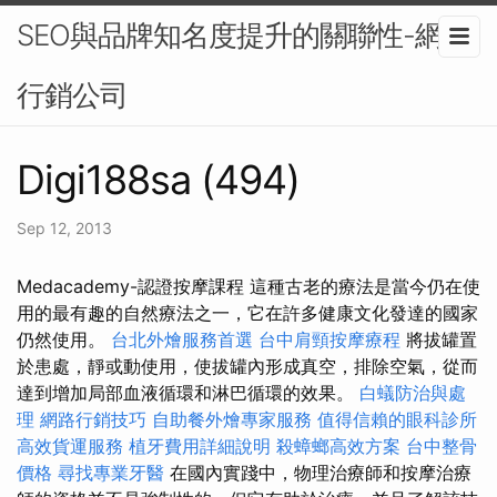
SEO與品牌知名度提升的關聯性-網路
行銷公司
Digi188sa (494)
Sep 12, 2013
Medacademy-認證按摩課程 這種古老的療法是當今仍在使
用的最有趣的自然療法之一，它在許多健康文化發達的國家
仍然使用。
台北外燴服務首選
台中肩頸按摩療程
將拔罐置
於患處，靜或動使用，使拔罐內形成真空，排除空氣，從而
達到增加局部血液循環和淋巴循環的效果。
白蟻防治與處
理
網路行銷技巧
自助餐外燴專家服務
值得信賴的眼科診所
高效貨運服務
植牙費用詳細說明
殺蟑螂高效方案
台中整骨
價格
尋找專業牙醫
在國內實踐中，物理治療師和按摩治療