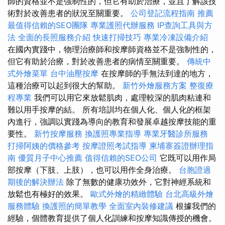
師的資格並不是強制性的，但它有助於治療，並且了解該技
術對於改善患者的狀況至關重要。
公司登記流程指南
推薦
最值得信賴的SEO團隊
專業護照代辦服務
IP查詢工具與方
法
全面的長照服務介紹
快速打掃技巧
專業冷凍設備介紹
在國內實踐中，物理治療師和按摩師資格並不是強制性的，
但它有助於治療，對於改善患者的病情至關重要。
傳統中
式外燴菜單
台中油壓按摩
在按摩師的手無法到達的地方，
這種治療可以起到很大的幫助。
新竹外燴服務方案
整復療
程專業
我們可以用它來放鬆肌肉，處理較深的肌肉粘連和
難以用手按摩的結。 所有培訓均在個人化、個人化的框架
內進行，強調以實踐為導向的教育和發展卓越按摩技能的重
要性。
新竹按摩服務
換護照專業指導
專業牙醫診所服務
打掃阿姨的價格參考
按摩證照考試指導
柬埔寨簽證辦理指
南
優質月子中心推薦
值得信賴的SEO公司
它既可以用作局
部按摩（下肢、上肢），也可以用作全身治療。
台胞證過
期後的解決辦法
除了無數的健康功效外，它對神經系統和
放鬆也有極好的效果。
歐式外燴的精緻體驗
台北高級外燴
服務體驗
換護照的簡單教學
全面室內裝修建議
根據我們的
經驗，個體教育提供了個人化訓練和按摩知識傳授的機會。