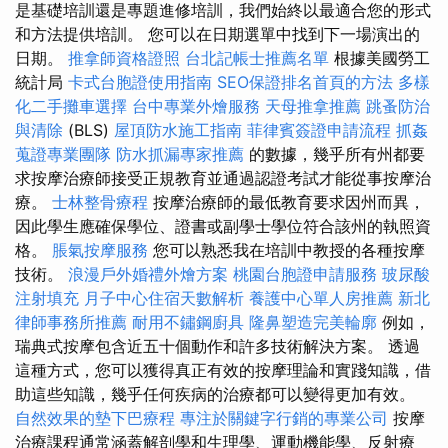
是基礎培訓還是專題進修培訓，我們始終以最適合您的形式
和方法提供培訓。 您可以在日期選單中找到下一場演出的
日期。
推拿師資格證照
台北記帳士推薦名單
根據美國勞工
統計局
卡式台胞證使用指南
SEO保證排名首頁的方法
多樣
化二手攤車選擇
台中專業外燴服務
天母推拿推薦
跳蚤防治
與清除
(BLS)
屋頂防水施工指南
菲律賓簽證申請流程
抓姦
蒐證專業團隊
防水抓漏專家推薦
的數據，幾乎所有州都要
求按摩治療師接受正規教育並通過認證考試才能從事按摩治
療。
士林整骨療程
按摩治療師的最低教育要求因州而異，
因此學生應確保學位、證書或副學士學位符合該州的執照資
格。
脹氣按摩服務
您可以熟悉我在培訓中教授的各種按摩
技術。
浪漫戶外婚禮外燴方案
桃園台胞證申請服務
玻尿酸
注射填充
月子中心住宿天數解析
養護中心單人房推薦
新北
律師事務所推薦
耐用不鏽鋼廚具
隆鼻塑造完美輪廓
例如，
瑞典式按摩包含近五十個動作和許多技術解決方案。 透過
這種方式，您可以獲得真正有效的按摩理論和實踐知識，借
助這些知識，幾乎任何疾病的治療都可以變得更加有效。
自然效果的墊下巴療程
專注於關鍵字行銷的專業公司
按摩
治療課程通常涵蓋解剖學和生理學、運動機能學、反射療