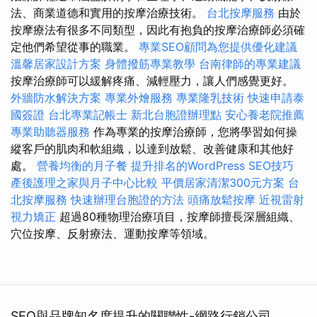
法、商業道德和實用的按摩治療技術。
台北按摩服務
由於
按摩療法有很多不同類型，因此有抱負的按摩治療師必須確
定他們希望從事的職業。
專業SEO顧問為您提供優化建議
溫馨居家設計方案
身體撥筋專業教學
台南律師的專業建議
按摩治療師可以緩解疼痛、減輕壓力，讓人們感覺更好。
外牆防水解決方案
專業外燴服務
專業隆乳技術
快速申請泰
國簽證
台北專業記帳士
新北台胞證辦理點
安心養老院推薦
專業助聽器服務
作為專業的按摩治療師，您將學習如何操
縱客戶的肌肉和軟組織，以達到放鬆、改善健康和其他好
處。
營養均衡的月子餐
提升排名的WordPress SEO技巧
產後護理之家與月子中心比較
平價居家清潔300元方案
台
北按摩服務
快速辦理台胞證的方法
頭痛放鬆按摩
近視雷射
視力矯正
超過80種物理治療項目，按摩師擅長深層組織、
穴位按摩、反射療法、運動按摩等領域。
SEO與品牌知名度提升的關聯性-網路行銷公司