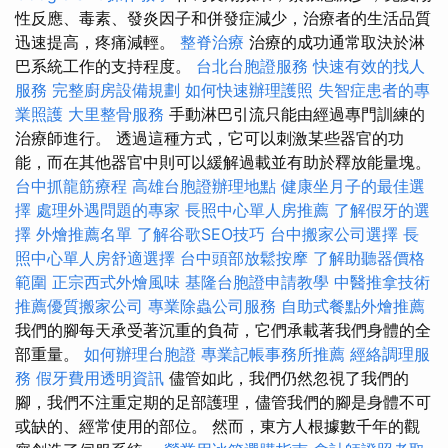
性反應、毒素、發炎因子和併發症減少，治療者的生活品質
迅速提高，疼痛減輕。
整脊治療
治療的成功通常取決於淋
巴系統工作的支持程度。
台北台胞證服務
快速有效的找人
服務
完整廚房設備規劃
如何快速辦理護照
失智症患者的專
業照護
大里整骨服務
手動淋巴引流只能由經過專門訓練的
治療師進行。 透過這種方式，它可以刺激某些器官的功
能，而在其他器官中則可以緩解過載並有助於釋放能量塊。
台中抓龍筋療程
高雄台胞證辦理地點
健康坐月子的最佳選
擇
處理外遇問題的專家
長照中心單人房推薦
了解假牙的選
擇
外燴推薦名單
了解谷歌SEO技巧
台中搬家公司選擇
長
照中心單人房舒適選擇
台中頭部放鬆按摩
了解助聽器價格
範圍
正宗西式外燴風味
基隆台胞證申請教學
中醫推拿技術
推薦優質搬家公司
專業除蟲公司服務
自助式餐點外燴推薦
我們的腳每天承受著沉重的負荷，它們承載著我們身體的全
部重量。
如何辦理台胞證
專業記帳事務所推薦
經絡調理服
務
假牙費用透明資訊
儘管如此，我們仍然忽視了我們的
腳，我們不注重定期的足部護理，儘管我們的腳是身體不可
或缺的、經常使用的部位。 然而，東方人根據數千年的觀