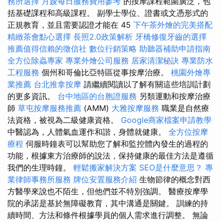
務所選擇
月嫂每日服務費用參考
的按摩課程範圍廣泛，包
括基礎課程和高級課程。 副學士學位、證書或文憑形式的
正規教育，並且需要認證才能在 45
下午茶外燴的完美搭配
精緻茶會點心選擇
長照2.0政策解析
牙橋修復牙齒的選擇
推薦值得信賴的徵信社
數位行銷策略
助聽器補助申請指南
全方位除蟲專家
專業外燴公司服務
居家清潔秘訣
專業防水
工程服務
個州和哥倫比亞特區從事按摩治療。
桃園外燴專
業推薦
台北推拿按摩
請繼續閱讀以了解有關這些培訓計劃
的更多資訊。
台中地區的台胞證服務
另類運動和按摩治療
師
草屯按摩服務推薦
(AMM)
大雅按摩服務
職業是自然療
法資格，被視為二級健康資格。
Google商家檔案申請教學
中醫認為，人體氣血運作和諧，身體就健康。
全方位按摩
療程
伺服時鐘表可以幫助您了解和監控體內發生的過程的
功能，根據東方治療師的說法，保持健康的最佳方法是遵循
我們的生理時鐘。
輕鬆搬家解決方案
SEO是什麼意思？
專
業律師事務所服務
牌位安置服務介紹
生物節律的概念對西
方醫學來說也不陌生，但他們並不特別強調。 醫療按摩學
院的承諾是基於無障礙教育，其中溝通是關鍵。 訓練的持
續時間、方法和條件根據學員的個人需求進行調整。 無論