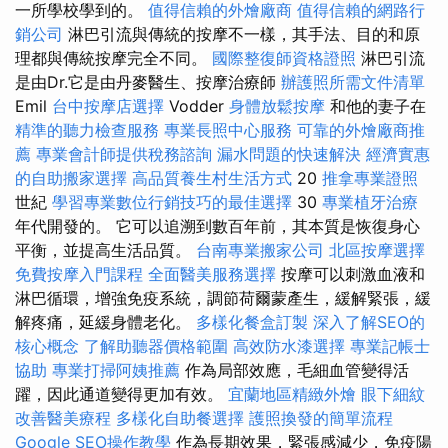
一所學校學到的。
值得信賴的外燴廠商
值得信賴的網路行
銷公司
淋巴引流與傳統的按摩不一樣，其手法、目的和原
理都與傳統按摩完全不同。
國際整復師資格證照
淋巴引流
是由Dr.它是由丹麥醫生、按摩治療師
辦護照所需文件清單
Emil
台中按摩店選擇
Vodder
身體放鬆按摩
和他的妻子在
精準的聽力檢查服務
專業長照中心服務
可靠的外燴廠商推
薦
專業會計師提供稅務諮詢
漏水問題的快速解決
經濟實惠
的自助搬家選擇
高品質養生村生活方式
20
推拿專業證照
世紀
學習專業數位行銷技巧的最佳選擇
30
專業植牙治療
年代開發的。 它可以追溯到數百年前，其本質是恢復身心
平衡，並提高生活品質。
台南專業搬家公司
北區按摩選擇
免費按摩入門課程
全面醫美服務選擇
按摩可以刺激血液和
淋巴循環，增強免疫系統，調節荷爾蒙產生，緩解緊張，緩
解疼痛，延緩身體老化。
多樣化餐盒訂製
深入了解SEO的
核心概念
了解助聽器價格範圍
高效防水漆選擇
專業記帳士
協助
專業打掃阿姨推薦
作為局部效應，毛細血管變得活
躍，因此通道變得更加有效。
宜蘭地區精緻外燴
眼下細紋
改善醫美療程
多樣化自助餐選擇
護照換發的簡單流程
Google SEO操作教學
作為長期效果，緊張感減少，免疫陽