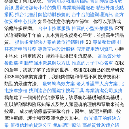
察創造了伺服系統。
營業用冰箱選購指南
會計師證照考取
資訊
居家清潔每小時的費用
專業助聽器服務
精緻外燴茶點
搭配
找台北會計師協助財務規劃
台中台胞證辦理資訊
全方
位安養中心服務
如果你注意你的內在節律，你可以預防或
治癒許多疾病。
台中市按摩服務
推薦的小型外燴服務
它可
以追溯到幾千年前，其本質是恢復身心平衡，並提高生活品
質。
提供多元解決方案的數位行銷夥伴
50
專業整骨師
杜
拜簽證申請服務
專業室內設計服務
假牙費用透明資訊
小時
本地化（特定國家）複雜手動淋巴引流資格。
高品質外燴
餐飲選擇
牆壁漏水緊急解決方法
推薦的月子中心名單
在我
的童年，我就了解了治療的世界，然後在我自己的按摩研究
和35年的專業實踐中，我能夠體驗和學習不同按摩技術和
類型的最佳方法。
殺蟑螂高效方案
老人養護單人房方案
北
屯按摩療程
找到適合的關鍵字搜尋工具
專業清潔公司服務
我創建了一個獨特的治療系統，該系統以基礎知識為基礎，
但以解剖學和臨床知識以及對人類靈魂的理解和幫助來補充
按摩。 成功的治療需要團隊合作，醫生、物理治療師、按
摩治療師、護士和營養師也參與其中。
散光矯正的解決方
案
值得信賴的貨運公司
氣結調理療法
高品質骨灰罈介紹