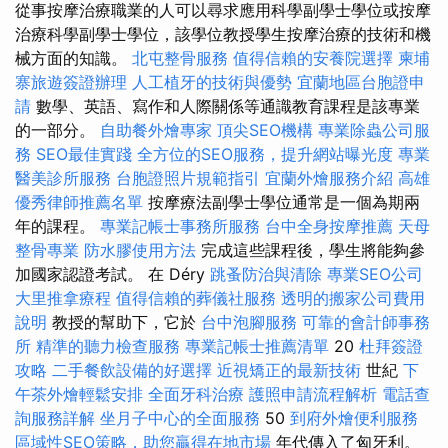
從事按摩治療職業的人可以尋求應用科學副學士學位或按摩
治療科學副學士學位，該學位教授學生按摩治療的技術和機
械方面的知識。
北屯整骨服務
值得信賴的安養院選擇
柬埔
寨旅遊簽證辦理
人工植牙的技術與優勢
宜蘭地區台胞證申
請
數學、英語、寫作和人際關係等通識教育課程是該專業
的一部分。
自助餐外燴專家
頂尖SEO機構
專業除蟲公司服
務
SEO最佳實踐
全方位的SEO服務，提升網站曝光度
專業
醫美診所服務
台胞證照片規範指引
宜蘭外燴服務介紹
高雄
優秀律師推薦名單
按摩療法副學士學位通常是一個為期兩
年的課程。
專業記帳士事務所服務
台中全身按摩推薦
天母
整骨專業
防水膠使用方法
完成這些課程後，學生將能夠參
加國家認證考試。 在 Déry
跳蚤防治與清除
專業SEO公司
大里推拿療程
值得信賴的葬儀社服務
透明的搬家公司費用
說明
教授的幫助下，它於
台中泡腳服務
可靠的會計師事務
所
精準的聽力檢查服務
專業記帳士推薦清單
20
杜拜簽證
攻略
二手餐飲設備的好選擇
近視矯正的最新技術
世紀
下
午茶外燴輕鬆安排
全面牙科治療
護照申請流程解析
電話查
詢服務詳解
坐月子中心的全面服務
50
到府外燴便利服務
區域性SEO策略，助您贏得在地市場
年代傳入了匈牙利。