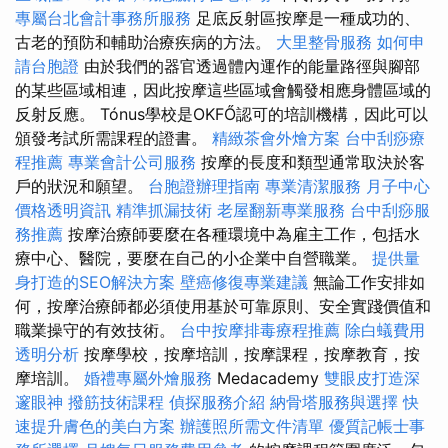
專屬台北會計事務所服務
足底反射區按摩是一種成功的、
古老的預防和輔助治療疾病的方法。
大里整骨服務
如何申
請台胞證
由於我們的器官透過體內運作的能量路徑與腳部
的某些區域相連，因此按摩這些區域會觸發相應身體區域的
反射反應。 Tónus學校是OKFŐ認可的培訓機構，因此可以
頒發考試所需課程的證書。
精緻茶會外燴方案
台中刮痧療
程推薦
專業會計公司服務
按摩的長度和類型通常取決於客
戶的狀況和願望。
台胞證辦理指南
專業清潔服務
月子中心
價格透明資訊
精準抓漏技術
老屋翻新專業服務
台中刮痧服
務推薦
按摩治療師要麼在各種環境中為雇主工作，包括水
療中心、醫院，要麼在自己的小企業中自營職業。
提供量
身打造的SEO解決方案
壁癌修復專業建議
無論工作安排如
何，按摩治療師都必須使用基於可靠原則、安全實踐價值和
職業操守的有效技術。
台中按摩排毒療程推薦
除白蟻費用
透明分析
按摩學校，按摩培訓，按摩課程，按摩教育，按
摩培訓。
婚禮專屬外燴服務
Medacademy
雙眼皮打造深
邃眼神
撥筋技術課程
偵探服務介紹
納骨塔服務與選擇
快
速提升膚色的美白方案
辦護照所需文件清單
優質記帳士事