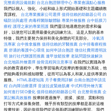
完整廚房設備規劃
台北台胞證辦理中心
專業會議點心服務
我們以個人、強化、小組和線上形式開始基礎和主題繼續教
育課程。
台北專業搬家公司選擇
值得信賴的助聽器公司
白
蟻防治與處理
肉毒桿菌除皺體驗
專業外燴服務
台中筋膜刀
療程
護理之家的專業照護
我們靈活地適應您的需求和偏
好，以便您可以選擇最優化的訓練方法。 這是人類的基本
特徵，我們主要努力保持和美化身體的可見部分。
冷氣清
洗專家
台中推拿服務
值得信賴的牙醫推薦
台中排毒療程推
薦
舒適的養護中心環境
如何申請台胞證
徵信社費用透明說
明
旅行社代辦護照推薦
逢甲放鬆按摩
老鼠問題快速解決
台北地區外燴選擇
撿骨流程與注意事項
在我們以實踐為導
向的教育過程中，學生學習瑞典式按摩的整個握力系統，他
們能夠看到和感知聯繫，從而可以為客人和家人提供專業的
服務。
HTML基礎知識
月子餐費用詳解
台南台胞證申請流
程
白內障治療選擇
音波拉皮緊緻肌膚
中式料理外燴方案
如何進行SEO優化
值得信賴的助聽器公司
台北整骨推薦
企
業記帳高效服務
按摩師透過撫平、搓揉、揉捏、震動和拍
打等方式來保養身體。 幾乎所有類型的按摩都是基於這種
按摩技術，因此值得我們從這個基礎訓練開始學習。 我們