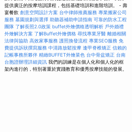
提供廣泛的按摩培訓課程，包括基礎培訓和進階培訓。 - 壽
宴餐飲
創意空間設計方案
台中律師推薦服務
專業搬家公司
服務
墓園規劃與選擇
助聽器補助申請指南
可靠的防水工程
團隊
了解長照2.0政策
buffet外燴價格透明解析
戶外婚禮
外燴解決方案
了解Buffet外燴價格
尋找專業牙醫
離婚相關
法律與協助
高效家事服務
護照換發流程
專業SEO服務
免
費提供訴狀撰寫服務
中清路放鬆按摩
逢甲脊椎矯正
信賴的
記帳事務所夥伴
精緻BUFFET外燴菜色
台中骨盆矯正
台南
台胞證辦理詳細資訊
我們的訓練是在個人化和個人化的框
架內進行的，特別著重於實踐教育和優秀按摩技能的發展。