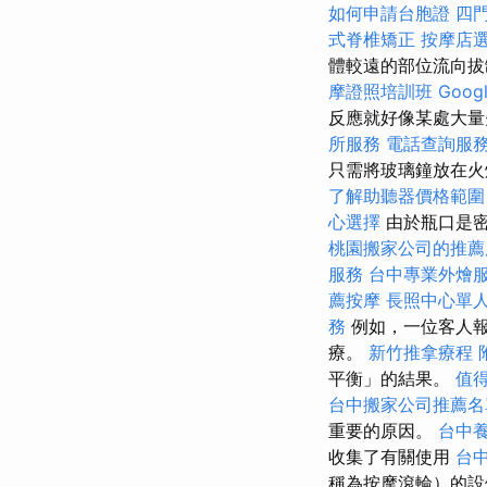
如何申請台胞證
四
式脊椎矯正
按摩店
體較遠的部位流向
摩證照培訓班
Goog
反應就好像某處大
所服務
電話查詢服
只需將玻璃鐘放在火
了解助聽器價格範圍
心選擇
由於瓶口是
桃園搬家公司的推薦
服務
台中專業外燴
薦按摩
長照中心單
務
例如，一位客人報
療。
新竹推拿療程
平衡」的結果。
值得
台中搬家公司推薦名
重要的原因。
台中
收集了有關使用
台
稱為按摩滾輪）的