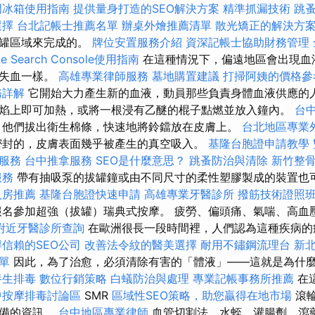
門冰箱使用指南
提供量身打造的SEO解決方案
精準抓漏技術
跳
選擇
台北記帳士推薦名單
辦桌外燴推薦清單
散光矯正的解決方
拔罐區域來完成的。
牌位安置服務介紹
資深記帳士協助財務管理
le Search Console使用指南
在這種情況下，偏遠地區會出現血
量失血一樣。
高雄專業律師服務
墓地購置建議
打掃阿姨的價格參
務詳解
它開始大力產生新的血液，動員那些負責身體血液供應的人
焰上即可加熱，或將一根浸有乙醚的棍子點燃並放入鐘內。
台
他們拔出衛生棉條，快速地將鈴鐺放在皮膚上。
台北地區專業
密封的，皮膚表面幾乎被產生的真空吸入。
基隆台胞證申請教學
服務
台中推拿服務
SEO是什麼意思？
跳蚤防治與清除
新竹整
服務
帶有抽吸泵的拔罐鐘或由不同尺寸的柔性塑膠製成的裝置也
人房推薦
基隆台胞證快速申請
高雄專業牙醫診所
撥筋技術證照
名參加超強（拔罐）瑞典式按摩。 疲勞、偏頭痛、氣喘、高血
附近牙醫診所查詢
在歐洲很長一段時間裡，人們認為這種疾病的
信賴的SEO公司
改善法令紋的醫美選擇
耐用不鏽鋼流理台
新
單
因此，為了治愈，必須清除有害的「體液」——這就是為什
養生排毒
數位行銷策略
白蟻防治與處理
專業記帳事務所推薦
在
中按摩排毒討論區
SMR
區域性SEO策略，助您贏得在地市場
滾輪
設備的資訊。
台中地區專業律師
血管切割法、水蛭、灌腸劑、瀉