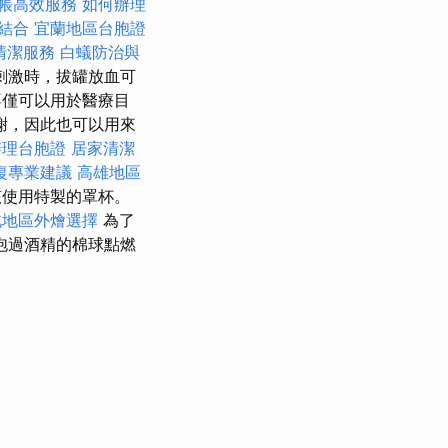
帳高效服務
如何辦理
結合
宜蘭地區台胞證
清潔服務
白蟻防治與
刺激時，拔罐放血可
僅可以用於醫療目
謝，因此也可以用來
辦理台胞證
居家清潔
復專業建議
高雄地區
該使用特製的罩杯。
北地區外燴選擇
為了
泡過酒精的棉球點燃