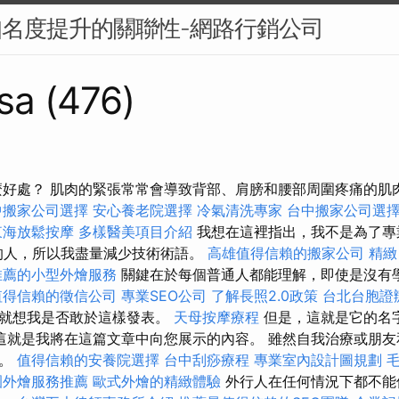
知名度提升的關聯性-網路行銷公司
sa (476)
麼好處？ 肌肉的緊張常常會導致背部、肩膀和腰部周圍疼痛的肌
中搬家公司選擇
安心養老院選擇
冷氣清洗專家
台中搬家公司選
東海放鬆按摩
多樣醫美項目介紹
我想在這裡指出，我不是為了專
的人，所以我盡量減少技術術語。
高雄值得信賴的搬家公司
精緻
推薦的小型外燴服務
關鍵在於每個普通人都能理解，即使是沒有
值得信賴的徵信公司
專業SEO公司
了解長照2.0政策
台北台胞證
我就想我是否敢於這樣發表。
天母按摩療程
但是，這就是它的名
這就是我將在這篇文章中向您展示的內容。 雖然自我治療或朋友
做。
值得信賴的安養院選擇
台中刮痧療程
專業室內設計圖規劃
園外燴服務推薦
歐式外燴的精緻體驗
外行人在任何情況下都不能