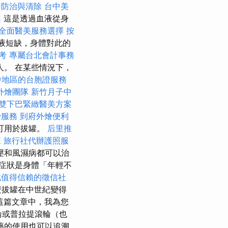
蚤防治與清除
台中美
案
這是透過血液從身
全面醫美服務選擇
按
液短缺，身體對此的
考
專屬台北會計事務
。 在某些情況下，
中地區的台胞證服務
外燴團隊
新竹月子中
雙下巴緊緻醫美方案
骨服務
到府外燴便利
可用於拔罐。
后里推
班
旅行社代辦護照服
壓和風濕病都可以治
症狀是身體「年輕不
北值得信賴的徵信社
麼拔罐在中世紀變得
這篇文章中，我為您
或普拉提滾輪（也
藥的使用也可以追溯