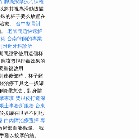
巧
腳底按摩技巧課程
以將其視為滑動拔罐
殊的杯子要么放置在
行治療。
台中整骨討
知。
老鼠問題快速解
技術
台南律師的專業
到附近牙科診所
期間經常使用這個杯
應該忽視排毒效果的
需要重複啟用
我到達後部時，杯子鬆
醫治療工具之一拔罐
種物理療法，對身體
按摩專班
雙眼皮打造深
帳士事務所服務
台東
於拔罐在世界不同地
療
白內障治療選擇
專
局部血液循環。 我
手難以按摩的結。