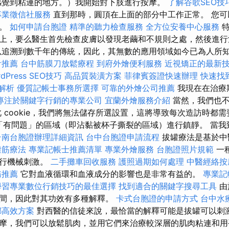
感覺到粘連的地方。）我開始對下肢進行按摩。
了解谷歌SEO技
專業徵信社服務
直到那時，圓頂在上面的部分中工作正常。 您可
務。
如何申請台胞證
精準的聽力檢查服務
全方位安養中心服務
特
上，要么醫生首先檢查皮膚以發現老繭和不規則之處，然後進
以追溯到數千年的傳統，因此，其無數的應用領域如今已為人所
計推薦
台中筋膜刀放鬆療程
到府外燴便利服務
近視矯正的最新
Press SEO技巧
高品質裝潢方案
菲律賓簽證快速辦理
快速找
明解析
優質記帳士事務所選擇
可靠的外燴公司推薦
我現在在治療
專注於關鍵字行銷的專業公司
宜蘭外燴服務介紹
當然，我們也不
 cookie，我們將無法儲存所選設置，這將導致每次造訪時都
們只在「有問題」的區域（即沾黏被杯子撕裂的區域）進行鎮靜。 當
台南台胞證辦理詳細資訊
台中台胞證申請流程
拔罐療法是基於中
撥筋療法
專業記帳士推薦清單
專業外燴服務
台胞證照片規範
一
進行機械刺激。
二手攤車回收服務
護照過期如何處理
中醫經絡
務推薦
它對血液循環和血液成分的影響也是非常有益的。
專業記
學習專業數位行銷技巧的最佳選擇
找到適合的關鍵字搜尋工具
由
間，因此對其功效有多種解釋。
卡式台胞證的申請方式
台中水
螂高效方案
對西醫的信徒來說，最恰當的解釋可能是拔罐可以刺激
摩，我們可以放鬆肌肉，並用它們來治療較深層的肌肉粘連和用