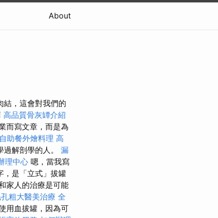
About
肉結，這會對我們的
擇
高品質骨灰罈介紹
業而寫文章，而是為
自助餐外燴料理
高
學過解剖學的人。
漏
辦理中心
嗯，當我寫
字，是「立式」拔罐
和家人的治療是可能
毛孔粗大醫美治療
全
使用血拔罐，因為可