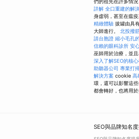
們的祖先在許多情
詳解
全口重建的解
身虛弱，甚至在瘟
精緻體驗
拔罐由具有
大師進行。
北投撥
請台胞證
縮小毛孔
信賴的眼科診所
安
巫師用於治療，並且
深入了解SEO的核
助聽器公司
專業打
解決方案
cookie
高
環，還可以影響這些
都會轉好，也將用於
SEO與品牌知名
SEO與品牌知名度提