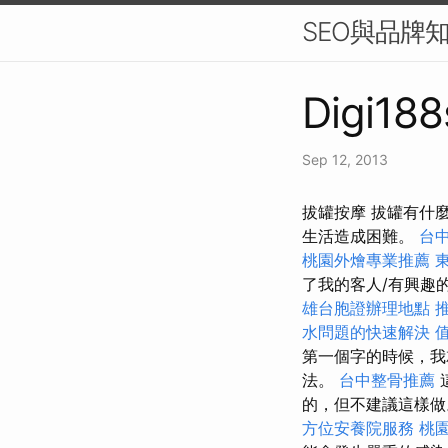
SEO與品牌
Digi188
Sep 12, 2013
拔罐按摩 拔罐有什
生活造成困難。
台
桃園外燴專業推薦
了我的客人/有興趣
雄台胞證辦理地點
水問題的快速解決
第一個字的時候，
法。
台中整骨推薦
的，但不建議這樣
方位安養院服務
桃