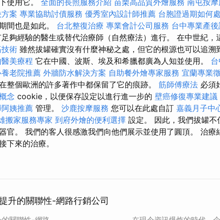
況下使用它。
全面的長照服務介紹
苗栗高品質外燴服務
南屯按
決方案
專業協助討債服務
優秀室內設計師推薦
台胞證過期如何
疫期間也是如此。
台北整復治療
專業會計公司服務
台中專業產後
足夠經驗的醫生或替代治療師（自然療法）進行。 在中世紀，
筋技術
雖然拔罐確實沒有什麼神秘之處，但它的根源也可以追溯
的醫美療程
它在中國、波斯、埃及和希臘都廣為人知並使用。
台
心養老院推薦
外牆防水解決方案
自助餐外燴專家服務
宜蘭專業
在整個歐洲的許多著作中都保留了它的痕跡。
筋師傅療法
必須
心概念
cookie，以便保存設定以進行進一步的
壁癌修復專業建議
掃阿姨推薦
管理。
沙鹿按摩服務
您可以在此處自訂
嘉義月子中
雄搬家服務專家
到府外燴的便利選擇
設定。 因此，我們拔罐不
器官。 我們的客人很感激我們向他們展示並使用了圓頂。 治療
接下來的治療。
度提升的關聯性-網路行銷公司
升的關聯性-網路
在現今資訊爆炸的時代，