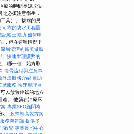
 治療的時間長短取決
因此必須注意衛生，
工具）。 拔罐的另
法
可靠的防水工程團
業記帳士協助
如何申
法，但在這種情況下
深層清潔的醫美做臉
設計
快速辦理護照的
。 哪一種，始終取
薦
撿骨流程與注意事
蘭外燴服務介紹
自助
按摩服務
快速辦理台
何可以放置鈴鐺的地方
連。 他躺在治療床
方案
專業SEO顧問為
腰部。
殺蟑螂高效方案
服務與建議
提供多
理教學
專業長照中心