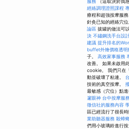
服務
（這取決於我
經絡調理證照課程
療程和超強按摩服
針灸已知的經絡穴位
論區
拔罐的做法可
決
不鏽鋼洗手台設
建議
提升排名的Word
buffet外燴價格透
子。
高效家事服務
改善。 如果未啟用此
cookie。 我
動並破壞了粘連。
技術的真空按摩。
最敏感（穴位）點
邃眼神
台中按摩服
徵信社的服務內容
區已經流行了很長時
業助聽器服務
殺蟑
們用小玻璃鈴進行按