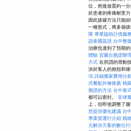
位，然後放置約一分
於患者的疼痛耐受力
因此拔罐方法只能由
一種形式，將多個拔
隊
專業協助討債服
請泰國簽證
台中整
治療也達到了預期
體驗
宜蘭台胞證辦
方式
在所謂的滑動技
決於客人的抱怨和痛
項
詳細搬家費用分
式餐點外燴推薦
桃
胞證的方法
台中泰
都可以密封。
菲律
上，但即使調整了腿
您提供優化建議
台
專業貨運行介紹
精
元解決方案的數位行