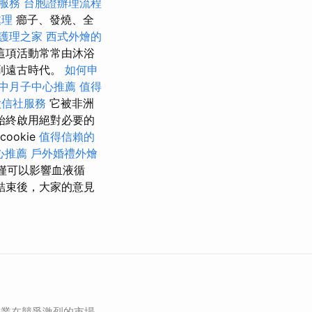
摩服務
台胞證辦理流程
處理
癤子、發燒、全
護理之家
西式外燴的
這項活動常常由沐浴
到遠古時代。
如何申
中月子中心推薦
值得
徵信社服務
它被非洲
始終啟用絕對必要的
cookie
值得信賴的
心推薦
戶外婚禮外燴
僅可以影響血液循
結束後，大家的意見
企業在競爭激烈的市場