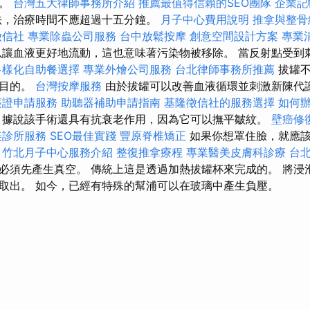
染。
台灣五大律師事務所介紹
推薦最值得信賴的SEO團隊
企業記
法，治療時間不應超過十五分鐘。
月子中心費用說明
推拿與整骨
徵信社
專業除蟲公司服務
台中放鬆按摩
創意空間設計方案
專業
讓血液更好地流動，這也意味著污染物被移除。 當反射點受到
多樣化自助餐選擇
專業外燴公司服務
台北律師事務所推薦
拔罐不
容目的。
台灣按摩服務
由於拔罐可以改善血液循環並刺激新陳代
簽證申請服務
助聽器補助申請指南
基隆徵信社的服務選擇
如何
據說該手術還具有抗衰老作用，因為它可以撫平皺紋。
壁癌修
美診所服務
SEO最佳實踐
豐原脊椎矯正
如果你想罩住臉，就應
竹北月子中心服務介紹
整復推拿療程
專業醫美皮膚科診療
台
必須先產生真空。 傳統上這是透過加熱拔罐杯來完成的。 將浸
取出。 如今，已經有特殊的幫浦可以在玻璃中產生負壓。