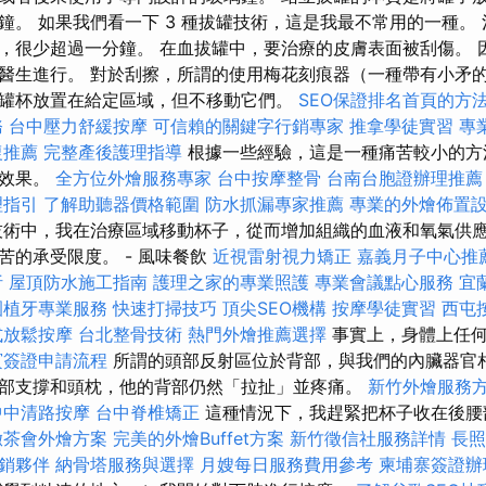
鐘。 如果我們看一下 3 種拔罐技術，這是我最不常用的一種。
，很少超過一分鐘。 在血拔罐中，要治療的皮膚表面被刮傷。 
醫生進行。 對於刮擦，所謂的使用梅花刻痕器（一種帶有小矛的
罐杯放置在給定區域，但不移動它們。
SEO保證排名首頁的方
務
台中壓力舒緩按摩
可信賴的關鍵字行銷專家
推拿學徒實習
專
復推薦
完整產後護理指導
根據一些經驗，這是一種痛苦較小的方
的效果。
全方位外燴服務專家
台中按摩整骨
台南台胞證辦理推薦
理指引
了解助聽器價格範圍
防水抓漏專家推薦
專業的外燴佈置
術中，我在治療區域移動杯子，從而增加組織的血液和氧氣供應
苦的承受限度。 - 風味餐飲
近視雷射視力矯正
嘉義月子中心推
析
屋頂防水施工指南
護理之家的專業照護
專業會議點心服務
宜
園植牙專業服務
快速打掃技巧
頂尖SEO機構
按摩學徒實習
西屯
式放鬆按摩
台北整骨技術
熱門外燴推薦選擇
事實上，身體上任
賓簽證申請流程
所謂的頭部反射區位於背部，與我們的內臟器官相
部支撐和頭枕，他的背部仍然「拉扯」並疼痛。
新竹外燴服務
中中清路按摩
台中脊椎矯正
這種情況下，我趕緊把杯子收在後
緻茶會外燴方案
完美的外燴Buffet方案
新竹徵信社服務詳情
長照
銷夥伴
納骨塔服務與選擇
月嫂每日服務費用參考
柬埔寨簽證辦