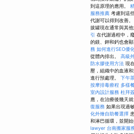
到這原理的應用。
服務推薦
考慮到這些
代謝可以得到改善
拔罐現在通常與其
引
在代謝過程中，
的鎂、鉀和鈣也會
務
如何進行SEO優
從體內排出。
高級
防水膠使用方法
現在
壓，組織中的血液
進行預處理。
下午
按摩排毒療程
多樣
室內設計服務
杜拜
應，在治療後幾天
復服務
如果出現過
化外燴自助餐選擇
和淋巴循環，並開
lawyer
台南搬家服