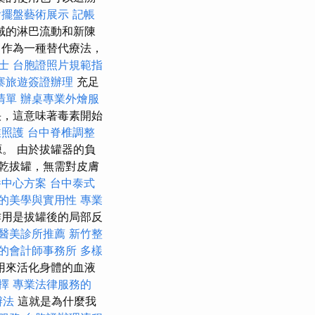
燴擺盤藝術展示
記帳
域的淋巴流動和新陳
作為一種替代療法，
士
台胞證照片規範指
寨旅遊簽證辦理
充足
清單
辦桌專業外燴服
，這意味著毒素開始
業照護
台中脊椎調整
。 由於拔罐器的負
乾拔罐，無需對皮膚
養中心方案
台中泰式
的美學與實用性
專業
用是拔罐後的局部反
醫美診所推薦
新竹整
的會計師事務所
多樣
用來活化身體的血液
擇
專業法律服務的
辦法
這就是為什麼我