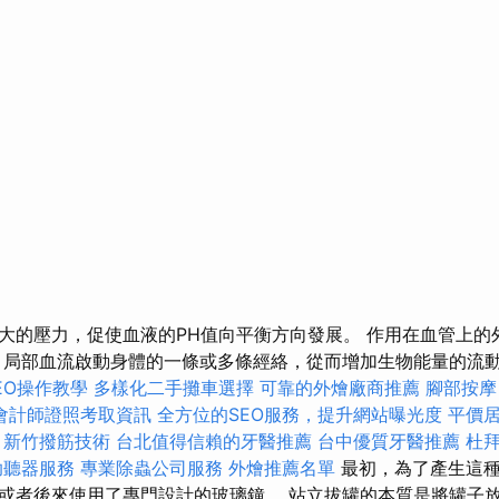
大的壓力，促使血液的PH值向平衡方向發展。 作用在血管上的
 局部血流啟動身體的一條或多條經絡，從而增加生物能量的流
 SEO操作教學
多樣化二手攤車選擇
可靠的外燴廠商推薦
腳部按
會計師證照考取資訊
全方位的SEO服務，提升網站曝光度
平價居
新竹撥筋技術
台北值得信賴的牙醫推薦
台中優質牙醫推薦
杜
助聽器服務
專業除蟲公司服務
外燴推薦名單
最初，為了產生這種
或者後來使用了專門設計的玻璃鐘。 站立拔罐的本質是將罐子