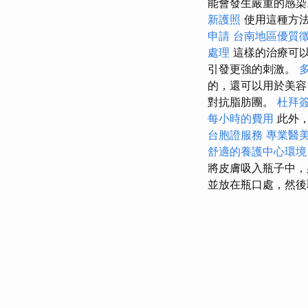
能會發生嚴重的感
新護照
使用這種方
申請
台南地區優質
處理
這樣的治療可以
引發更強的刺激。
的，還可以用於美
對抗脂肪團。
杜拜
每小時的費用
此外，
台胞證服務
專業醫
舒適的養護中心環境
將皮膚吸入瓶子中，
並放在瓶口處，然後