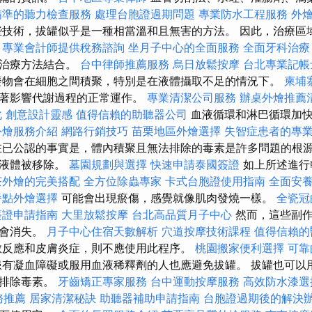
精準的聽力檢查服務
處理台胞證過期問題
專業防水工程服務
外
技術，拔罐似乎是一種相當溫和且無害的方法。 因此，治療區
。
專業會計師提供稅務諮詢
坐月子中心的全面服務
全面牙科治療
他治療方法結合。
台中律師推薦服務
烏日放鬆按摩
台北專業記帳
廢物會在細胞之間積聚，特別是在液體攝取不足的情況下。
柬埔
顯著影響代謝過程的正常運作。
專業清潔公司服務
辦桌外燴推薦
化
創意設計靈感
值得信賴的助聽器公司
血液循環和淋巴循環加快
外燴服務介紹
網路行銷技巧
苗栗地區外燴選擇
失智症患者的專
已公認的事實是，體內積聚且無法排除的毒素是許多問題的根源
和液體被移除。
墓園規劃與選擇
快速申請泰國簽證
如上所述進行
茶外燴的完美搭配
全方位除蟲專家
卡式台胞證使用指南
全面安
餐點外燴選擇
可能會出現瘀傷，感覺就像肌肉發燒一樣。
全瓷冠
簽證申請指南
大里放鬆按摩
台北高品質月子中心
然而，這些副作
就會消失。
月子中心住宿天數解析
穴道按摩技術課程
值得信賴的
敏反應和皮膚炎症，則不應使用此程序。
桃園搬家便利選擇
可靠
患有凝血障礙或服用血液稀釋劑的人也應避免拔罐。 拔罐也可以
始排除毒素。
牙齒矯正專家服務
台中運動按摩服務
高效防水漆選
務推薦
居家清潔秘訣
助聽器補助申請指南
台胞證過期後的解決