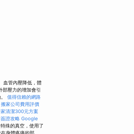
血管內壓降低，體
外部壓力的增加會引
動。
值得信賴的網路
摩
搬家公司費用評價
家清潔300元方案
拜簽證攻略
Google
特殊的真空，使用了
放在身體疼痛的部