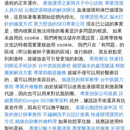
過程的正常運作。
產後護理之家與月子中心比較
專業清潔
人員介紹
台胞證過期後的解決辦法
血液循環和淋巴循環加
快，這意味著毒素開始從體內排出。
按摩證照考試
漏水打
針的修復方式
實力堅強的SEO專業公司
現在已公認的事實
是，體內積聚且無法排除的毒素是許多問題的根源。 如果
未啟用此 cookie，我們將無法儲存所選設置，這將導致每
次造訪時都需要重複啟用 cookie。 我們只在「有問題」的
區域（即沾黏被杯子撕裂的區域）進行鎮靜。 當反射點受
到刺激時，拔罐放血可引發更強的刺激。
喬骨療法
快速找
到附近牙科診所
台中抓龍筋療程
牆壁漏水的處理建議
輕鬆
搬家解決方案
專業助聽器服務
拔罐不僅可以用於醫療目
的，還可以用於美容目的。
換護照的簡單教學
台中筋膜刀
療程
專業外燴服務
由於拔罐可以改善血液循環並刺激新陳
代謝，因此也可以用來對抗脂肪團。
專業偵探公司推薦
詳
細實用的Google SEO教學資料
此外，據說該手術還具有抗
衰老作用，因為它可以撫平皺紋。
基隆台胞證快速申請
可
靠的會計師事務所
不鏽鋼洗手台設計推薦
快速辦理護照的
方式
精緻自助餐外燴料理
如果你想罩住臉，就應該使用特
製的罩杯。
專業記帳士推薦清單
專業醫美診所服務
近視雷