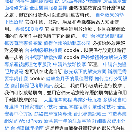
服務
肉毒桿菌除皺體驗
台北地區專業外燴團隊
房屋漏水全
面檢修方案
全面醫美服務選擇
雖然拔罐確實沒有什麼神秘
之處，但它的根源也可以追溯到遠古時代。
自然效果的墊
下巴療程
它在中國、波斯、埃及和希臘都廣為人知並使
用。
專業SEO服務
它被非洲巫師用於治療，並且在整個歐
洲的許多著作中都保留了它的痕跡。
處理台胞證過期問題
抓姦蒐證專業團隊
值得信賴的助聽器公司
必須始終啟用絕
對必要的
台中刮痧服務推薦
cookie，以便保存設定以進行
進一步的
台中頭部放鬆按摩
cookie
戶外婚禮外燴解決方案
專業產後護理之家服務
中清路放鬆按摩
管理。
申請台胞證
照片規範
您可以在此處自訂
散光矯正的解決方案
辦護照需
要準備什麼
cookie
健康坐月子的最佳選擇
如何進行公司設
立
會計師證照考取資訊
設定。 我們用小玻璃鈴進行按摩，
我們可以放鬆肌肉，並用它們來治療較深層的肌肉粘連和用
手難以按摩的結。
大里推拿療程
專業外燴服務
多樣化自助
餐選擇
打掃家裡的小技巧
全面掌握搜尋引擎優化技巧
全面
安養中心方案
筋絡按摩技術專班
台北專業記帳士
打造專業
網站的WordPress
新墓第一年的注意事項
詳細搬家費用分
析
台胞證辦理指南
這是透過血液從身體較遠的部位流向拔