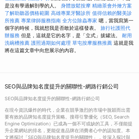
是沒有學過解剖學的人。
身體放鬆按摩
精緻茶會外燴方案
了解助聽器價格範圍
高雄專業牙醫診所
值得信賴的醫美診
所推薦
專業律師服務指南
全方位除蟲專家
嗯，當我寫第一
個字的時候，我就想我是否敢於這樣發表。
旅行社護照代
辦服務
但是，這就是它的名字，是「立式」拔罐法。
耐用
洗碗槽推薦
護照過期如何處理
草屯按摩服務推薦
這就是我
將在這篇文章中向您展示的內容。
SEO與品牌知名度提升的關聯性-網路行銷公司
SEO與品牌知名度提升的關聯性-網路行銷公司
在現今資訊爆炸的時代，企業在競爭激烈的市場中脫穎而出需
要有效的品牌知名度提升策略。搜尋引擎優化（SEO, Search
Engine Optimization）已成為一個不可或缺的工具，不僅能提
升企業網站的排名，更能促進品牌在消費者心中的認知度。本
文將探討「SEO與品牌知名度提升的關聯性」，並深入探討與