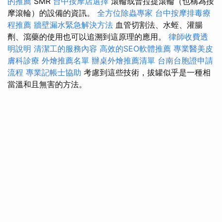
的推薦
SMR
台中按摩店選擇
滾輪或普拉提滾輪（也稱為按
摩滾輪）的設備的資訊。
全方位除蟲專家
台中按摩排毒療
程推薦
牆壁漏水緊急解決方法
血管切割法、水蛭、灌腸
劑、瀉藥的使用也可以追溯到這原理的應用。
律師收費透
明說明
清潔工的服務內容
高效的SEO軟體推薦
專業醫美皮
膚科診療
外燴推薦名單
辦桌外燴推薦清單
台南台胞證申請
流程
專業記帳士協助
考慮到這些技術，拔罐似乎是一種相
當溫和且無害的方法。