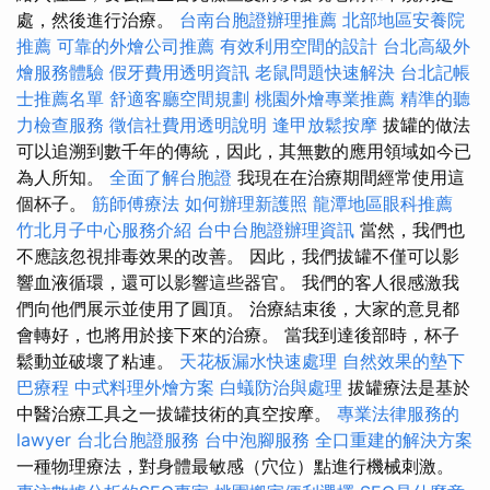
處，然後進行治療。
台南台胞證辦理推薦
北部地區安養院
推薦
可靠的外燴公司推薦
有效利用空間的設計
台北高級外
燴服務體驗
假牙費用透明資訊
老鼠問題快速解決
台北記帳
士推薦名單
舒適客廳空間規劃
桃園外燴專業推薦
精準的聽
力檢查服務
徵信社費用透明說明
逢甲放鬆按摩
拔罐的做法
可以追溯到數千年的傳統，因此，其無數的應用領域如今已
為人所知。
全面了解台胞證
我現在在治療期間經常使用這
個杯子。
筋師傅療法
如何辦理新護照
龍潭地區眼科推薦
竹北月子中心服務介紹
台中台胞證辦理資訊
當然，我們也
不應該忽視排毒效果的改善。 因此，我們拔罐不僅可以影
響血液循環，還可以影響這些器官。 我們的客人很感激我
們向他們展示並使用了圓頂。 治療結束後，大家的意見都
會轉好，也將用於接下來的治療。 當我到達後部時，杯子
鬆動並破壞了粘連。
天花板漏水快速處理
自然效果的墊下
巴療程
中式料理外燴方案
白蟻防治與處理
拔罐療法是基於
中醫治療工具之一拔罐技術的真空按摩。
專業法律服務的
lawyer
台北台胞證服務
台中泡腳服務
全口重建的解決方案
一種物理療法，對身體最敏感（穴位）點進行機械刺激。