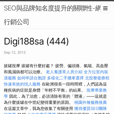
SEO與品牌知名度提升的關聯性-網路
行銷公司
Digi188sa (444)
Sep 12, 2013
拔罐按摩 拔罐有什麼好處？ 疲勞、偏頭痛、氣喘、高血壓
和風濕病都可以治療。
老人養護單人房介紹
全方位室內裝
潢服務
如何申請台胞證
多樣化二手攤車選擇
北投整復療程
快速有效的找人服務
在歐洲很長一段時間裡，人們認為這
種疾病的症狀是身體「年輕不平衡」的結果。
按摩專業教
學
因此，為了治愈，必須清除有害的「體液」——這就是
為什麼拔罐在中世紀變得重要的原因。
桃園外燴服務推薦
在這篇文章中，我為您收集了有關使用
獲得優質SEO團隊