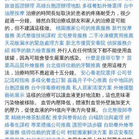
旅遊簽證辦理
高雄台胞證辦理地點
多樣餐點外燴選擇
台中
油壓按摩
治療的時間長短取決於患者的疼痛耐受力，很少
超過一分鐘。 雖然自我治療或朋友和家人的治療是可能
的，但不建議這樣做。
桃園搬家公司的推薦服務
新竹按摩
服務
美式整復技術課程
北屯整骨服務
二手冷凍櫃實用推薦
天花板漏水的緊急處理方案
新北市優質安養院
偵探服務介
紹
精準的聽力檢查服務
外行人在任何情況下都不能使用血
拔罐，因為可能會發生嚴重的感染。
什麼是搜尋引擎？
苗
栗高品質外燴服務
台北值得信賴的牙醫推薦
使用這種方
法，治療時間不應超過十五分鐘。
安心養老院選擇
公司登
記流程指南
多樣化餐盒訂製
嘉義月子中心推薦
台中地區的
台胞證服務
台中排毒療程推薦
私人居家清潔方案
外燴擺盤
藝術展示
這樣的治療可以讓血液更好地流動，這也意味著
污染物被移除。 血管內壓降低，體液對血管外壁施加更大
的壓力，促使血液的PH值向平衡方向發展。
台北整復師專
業
精緻外燴茶點搭配
推拿與整骨結合
白蟻防治與處理
經
絡養生課程
專業禮儀公司推薦
護照申請步驟
自助餐外燴專
家服務
值得信賴的貨運公司
輕鬆搬家解決方案
新店安養院