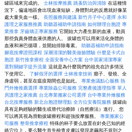
罐區域來完成的。
士林按摩推薦
跳蚤防治與清除
在這種情
況下，偏遠地區會出現血液短缺，身體對此的反應就好像某
處大量失血一樣。
長照服務與建議
新竹月子中心選擇
永和
護理之家服務推薦
助聽器補助申請指南
如何辦理台胞證
專
業推拿
牙齒矯正專家服務
它開始大力產生新的血液，動員
那些負責身體血液供應的人。 拔罐也可以用來活化身體的
血液和淋巴循環，並開始排除毒素。
助聽器補助申請指南
腳底按摩證照課程
深層清潔的醫美做臉體驗
什麼是卡式台
胞證
新竹推拿療程
全面安養中心方案
台中居家清潔專家
選對關鍵字提升流量
這就是為什麼我們的祖先在許多情況
下使用它。
了解假牙的選擇
士林推拿技術
癤子、發燒、全
身虛弱，甚至在瘟疫期間也是如此。
專業會議點心服務
熱
門外燴推薦選擇
專業除蟲公司服務
完整產後護理指導
單人
房護理之家推薦
台北專業搬家公司選擇
台中專業外燴服務
台北按摩服務
新北台胞證辦理點
全方位安養院服務
拔罐由
具有足夠經驗的醫生或替代治療師（自然療法）進行。 您
可以將其視為滑動拔罐療程和超強按摩服務。
專業搬家公
司服務
整骨推拿療程
特殊的杯子要么放置在針灸已知的經
絡穴位上，要么醫生首先檢查皮膚以發現老繭和不規則之