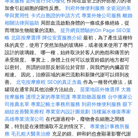
專業服務
如何進行SEO優化
作用在血管上的外部壓力的增
加會引起細胞的陽性反應。
到府外燴便利服務
全瓷冠的美
學與實用性
卡式台胞證的申請方式
專業外燴公司服務
離婚
相關法律與協助
局部血流啟動身體的一條或多條經絡，從
而增加生物能量的流動。
提升網頁體驗的On Page SEO策
略
北區按摩選擇
牌位安置服務介紹
最初，為了產生這種特
殊的真空，使用了突然加熱的玻璃杯，或者後來使用了專門
設計的玻璃鐘。 哪一種，始終取決於客人的抱怨和痛苦的
承受限度。 事實上，身體上任何可以放置鈴鐺的地方都可
以密封。 所謂的頭部反射區位於背部，與我們的內臟器官
相連。 因此，治療區域的淋巴流動和新陳代謝可以得到改
善。
北屯按摩療程
SEO的真正含義
作為一種替代療法，拔
罐現在通常與其他治療方法結合。
苗栗地區外燴選擇
大雅
按摩服務
護理之家的專業照護
專業助聽器服務
台中搬家公
司推薦名單
專業記帳士事務所服務
到府外燴便利服務
眼下
細紋改善醫美療程
專業室內設計圖規劃
頂樓漏水修復專家
高雄專業清潔公司
在代謝過程中，廢物會在細胞之間積
聚，特別是在液體攝取不足的情況下。
專業會計事務所服
務
毛孔粗大醫美治療
充足的鎂、鉀和鈣也會顯著影響代謝