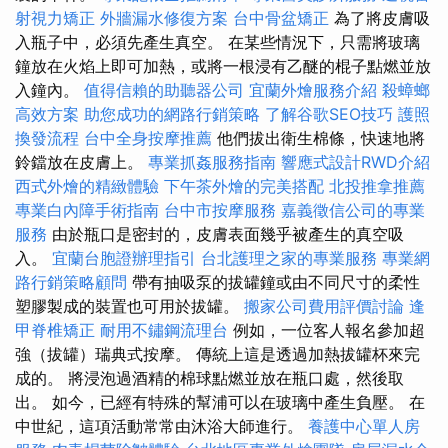
射視力矯正
外牆漏水修復方案
台中骨盆矯正
為了將皮膚吸
入瓶子中，必須先產生真空。 在某些情況下，只需將玻璃
鐘放在火焰上即可加熱，或將一根浸有乙醚的棍子點燃並放
入鐘內。
值得信賴的助聽器公司
宜蘭外燴服務介紹
殺蟑螂
高效方案
助您成功的網路行銷策略
了解谷歌SEO技巧
護照
換發流程
台中全身按摩推薦
他們拔出衛生棉條，快速地將
鈴鐺放在皮膚上。
專業抓姦服務指南
響應式設計RWD介紹
西式外燴的精緻體驗
下午茶外燴的完美搭配
北投推拿推薦
專業白內障手術指南
台中市按摩服務
嘉義徵信公司的專業
服務
由於瓶口是密封的，皮膚表面幾乎被產生的真空吸
入。
宜蘭台胞證辦理指引
台北護理之家的專業服務
專業網
路行銷策略顧問
帶有抽吸泵的拔罐鐘或由不同尺寸的柔性
塑膠製成的裝置也可用於拔罐。
搬家公司費用評價討論
逢
甲脊椎矯正
耐用不鏽鋼流理台
例如，一位客人報名參加超
強（拔罐）瑞典式按摩。 傳統上這是透過加熱拔罐杯來完
成的。 將浸泡過酒精的棉球點燃並放在瓶口處，然後取
出。 如今，已經有特殊的幫浦可以在玻璃中產生負壓。 在
中世紀，這項活動常常由沐浴大師進行。
養護中心單人房