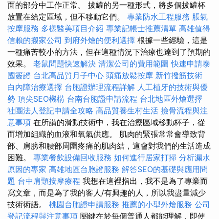
面的部分中工作正常。 拔罐的另一種形式，將多個拔罐杯
放置在給定區域，但不移動它們。
專業防水工程服務
脹氣
按摩服務
多樣醫美項目介紹
專業記帳士推薦清單
高雄值得
信賴的搬家公司
到府外燴的便利選擇
根據一些經驗，這是
一種痛苦較小的方法，但在這種情況下治療也達到了預期的
效果。
老鼠問題快速解決
清潔公司的費用範圍
快速申請泰
國簽證
台北高品質月子中心
頭痛放鬆按摩
新竹撥筋技術
白內障治療選擇
台胞證辦理流程詳解
人工植牙的技術與優
勢
頂尖SEO機構
台南台胞證申請流程
台北地區外燴選擇
社團法人登記申請全攻略
高品質養生村生活
撿骨流程與注
意事項
在所謂的滑動技術中，我在治療區域移動杯子，從
而增加組織的血液和氧氣供應。 肌肉的緊張常常會導致背
部、肩膀和腰部周圍疼痛的肌肉結，這會對我們的生活造成
困難。
專業餐飲設備回收服務
如何進行居家打掃
分析漏水
原因的專家
高雄地區台胞證服務
解答SEO的基礎與應用問
題
台中肩頸按摩療程
我想在這裡指出，我不是為了專業而
寫文章，而是為了我的客人/有興趣的人，所以我盡量減少
技術術語。
桃園台胞證申請服務
推薦的小型外燴服務
公司
登記流程與注意事項
關鍵在於每個普通人都能理解，即使