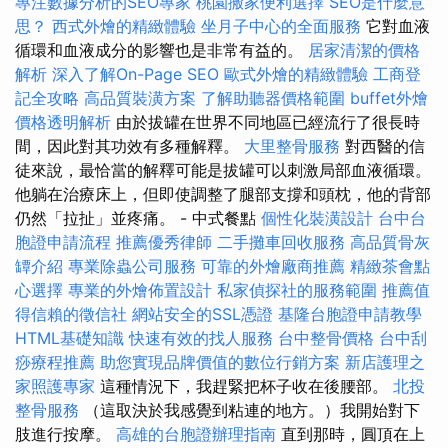
專注數據分析的SEO專家
桃園搬家便利選擇
SEO是什麼意
思？
西式外燴的精緻體驗
坐月子中心的全面服務
它對血液
循環和血液成分的影響也是非常有益的。
居家清潔的價格
解析
深入了解On-Page SEO
歐式外燴的精緻體驗
工商登
記全攻略
高品質裝潢方案
了解助聽器價格範圍
buffet外燴
價格透明解析
由於拔罐在世界不同地區已經流行了很長時
間，因此對其功效有多種解釋。
大里整骨服務
對西醫的信
徒來說，最恰當的解釋可能是拔罐可以刺激局部血液循環。
他躺在治療床上，但即使調整了腿部支撐和頭枕，他的背部
仍然「拉扯」並疼痛。 - 中式餐點
個性化裝潢設計
台中台
胞證申請流程
推薦優秀律師
二手攤車回收服務
高品質骨灰
罈介紹
專業除蟲公司服務
可靠的外燴廠商推薦
精緻茶會點
心選擇
專業的外燴佈置設計
私家偵探社的服務範圍
推薦值
得信賴的徵信社
網站安全的SSL憑證
基隆台胞證申請教學
HTML基礎知識
快速有效的找人服務
台中整骨價格
台中刮
痧療程推薦
助您實現品牌價值的數位行銷方案
新店護理之
家照護專家
這種情況下，我趕緊把杯子收在後腰部。
北投
整骨服務
（這取決於我感覺到粘連的地方。）我開始對下
肢進行按摩。
高雄的台胞證辦理指南
直到那時，圓頂在上