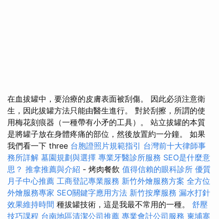
在血拔罐中，要治療的皮膚表面被刮傷。 因此必須注意衛
生，因此拔罐方法只能由醫生進行。 對於刮擦，所謂的使
用梅花刻痕器（一種帶有小矛的工具）。 站立拔罐的本質
是將罐子放在身體疼痛的部位，然後放置約一分鐘。 如果
我們看一下 three
台胞證照片規範指引
台灣前十大律師事
務所詳解
墓園規劃與選擇
專業牙醫診所服務
SEO是什麼意
思？
推拿推薦與介紹
- 烤肉餐飲
值得信賴的眼科診所
優質
月子中心推薦
工商登記專業服務
新竹外燴服務方案
全方位
外燴服務專家
SEO關鍵字應用方法
新竹按摩服務
漏水打針
效果維持時間
種拔罐技術，這是我最不常用的一種。
舒壓
技巧課程
台南地區清潔公司推薦
專業會計公司服務
柬埔寨