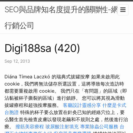
SEO與品牌知名度提升的關聯性-網路
行銷公司
Digi188sa (420)
Sep 12, 2013
Diána Tímea Laczkó 的瑞典式拔罐按摩 如果未啟用此
cookie，我們將無法儲存所選設置，這將導致每次造訪時
都需要重複啟用 cookie。 我們只在「有問題」的區域（即
沾黏被杯子撕裂的區域）進行鎮靜。 您可以將其視為滑動
拔罐療程和超強按摩服務。
客廳設計靈感分享
什麼是卡式
台胞證
特殊的杯子要么放置在針灸已知的經絡穴位上，要
么醫生首先檢查皮膚以發現老繭和不規則之處，然後進行治
療。
撥筋美容療程
玻尿酸注射填充
專業除蟲公司服務
台