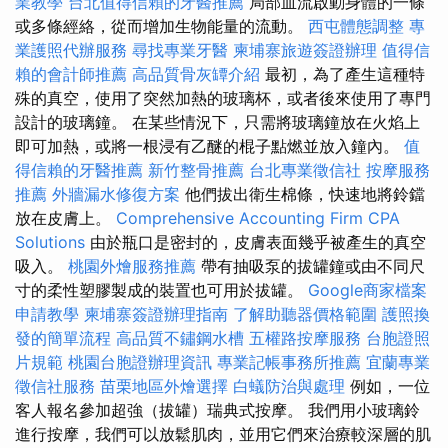
業教學
台北值得信賴的牙醫推薦
局部血流啟動身體的一條
或多條經絡，從而增加生物能量的流動。
西屯體態調整
專
業護照代辦服務
尋找專業牙醫
柬埔寨旅遊簽證辦理
值得信
賴的會計師推薦
高品質骨灰罈介紹
最初，為了產生這種特
殊的真空，使用了突然加熱的玻璃杯，或者後來使用了專門
設計的玻璃鐘。 在某些情況下，只需將玻璃鐘放在火焰上
即可加熱，或將一根浸有乙醚的棍子點燃並放入鐘內。
值
得信賴的牙醫推薦
新竹整骨推薦
台北專業徵信社
按摩服務
推薦
外牆漏水修復方案
他們拔出衛生棉條，快速地將鈴鐺
放在皮膚上。
Comprehensive Accounting Firm CPA
Solutions
由於瓶口是密封的，皮膚表面幾乎被產生的真空
吸入。
桃園外燴服務推薦
帶有抽吸泵的拔罐鐘或由不同尺
寸的柔性塑膠製成的裝置也可用於拔罐。
Google商家檔案
申請教學
柬埔寨簽證辦理指南
了解助聽器價格範圍
護照換
發的簡單流程
高品質不鏽鋼水槽
五權路按摩服務
台胞證照
片規範
桃園台胞證辦理資訊
專業記帳事務所推薦
宜蘭專業
徵信社服務
苗栗地區外燴選擇
白蟻防治與處理
例如，一位
客人報名參加超強（拔罐）瑞典式按摩。 我們用小玻璃鈴
進行按摩，我們可以放鬆肌肉，並用它們來治療較深層的肌