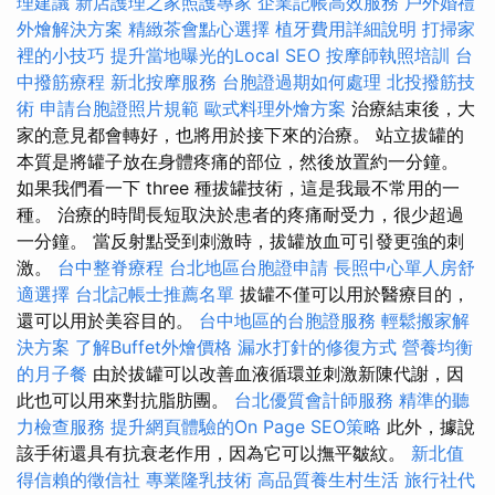
理建議
新店護理之家照護專家
企業記帳高效服務
戶外婚禮
外燴解決方案
精緻茶會點心選擇
植牙費用詳細說明
打掃家
裡的小技巧
提升當地曝光的Local SEO
按摩師執照培訓
台
中撥筋療程
新北按摩服務
台胞證過期如何處理
北投撥筋技
術
申請台胞證照片規範
歐式料理外燴方案
治療結束後，大
家的意見都會轉好，也將用於接下來的治療。 站立拔罐的
本質是將罐子放在身體疼痛的部位，然後放置約一分鐘。
如果我們看一下 three 種拔罐技術，這是我最不常用的一
種。 治療的時間長短取決於患者的疼痛耐受力，很少超過
一分鐘。 當反射點受到刺激時，拔罐放血可引發更強的刺
激。
台中整脊療程
台北地區台胞證申請
長照中心單人房舒
適選擇
台北記帳士推薦名單
拔罐不僅可以用於醫療目的，
還可以用於美容目的。
台中地區的台胞證服務
輕鬆搬家解
決方案
了解Buffet外燴價格
漏水打針的修復方式
營養均衡
的月子餐
由於拔罐可以改善血液循環並刺激新陳代謝，因
此也可以用來對抗脂肪團。
台北優質會計師服務
精準的聽
力檢查服務
提升網頁體驗的On Page SEO策略
此外，據說
該手術還具有抗衰老作用，因為它可以撫平皺紋。
新北值
得信賴的徵信社
專業隆乳技術
高品質養生村生活
旅行社代