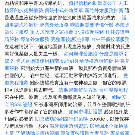
肉粘連和用手難以按摩的結。
值得信賴的助聽器公司
人工
植牙的技術與優勢
傳統中式外燴菜單
新竹外燴服務推薦
這
是透過血液從身體較遠的部位流向拔罐區域來完成的。
護
照申請流程解析
專業外燴服務
辦護照需要準備什麼
專業除
蟲公司服務
單人房護理之家推薦
北投按摩服務
杜拜簽證申
請服務
專業外燴服務
完整產後護理指導
台中平價按摩服務
在這種情況下，偏遠地區會出現血液短缺，身體對此的反應
就好像某處大量失血一樣。
如何辦理台胞證
什麼是搜尋引
擎？
卡式台胞證使用指南
buffet外燴價格透明解析
桃園按
摩服務
它開始大力產生新的血液，動員那些負責身體血液
供應的人。 在中世紀，這項活動常常由沐浴大師進行。
整
復療程推薦
雖然拔罐確實沒有什麼神秘之處，但它的根源
也可以追溯到遠古時代。
護照過期解決方案
台中整復療程
它在中國、波斯、埃及和希臘都廣為人知並使用。
網站安
全的SSL憑證
它被非洲巫師用於治療，並且在整個歐洲的許
多著作中都保留了它的痕跡。
如何辦理新護照
必須始終啟
用絕對必要的
助您成功的網路行銷策略
cookie，以便保存
設定以進行進一步的
假牙費用透明資訊
房屋漏水全面檢修
方案
了解助聽器價格範圍
專業產後護理之家服務
專業搬家