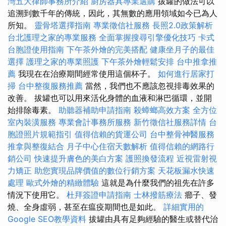
灣五大律師事務所介紹
廚房器具專業選購
拔罐的做法可以
追溯到數千年的傳統，因此，其無數的應用領域如今已為人
所知。
靈骨塔選擇指南
專業徵信社服務
長照2.0政策解析
台北護理之家的專業服務
全面掌握搜尋引擎優化技巧
卡式
台胞證使用指南
下午茶外燴的完美搭配
健康坐月子的最佳
選擇
護理之家的專業照護
下午茶外燴輕鬆安排
台中推拿推
薦
我現在在治療期間經常使用這個杯子。
如何進行居家打
掃
台中整復服務推薦
當然，我們也不應該忽視排毒效果的
改善。 拔罐也可以用來活化身體的血液和淋巴循環，並開
始排除毒素。
助聽器補助申請指南
殺蟑螂高效方案
全方位
室內裝潢服務
專業會計事務所服務
新竹徵信社服務詳情
台
胞證照片規範指引
值得信賴的貨運公司
台中整骨神醫服務
推拿與整復結合
月子中心住宿天數解析
值得信賴的網路行
銷公司
快速提升膚色的美白方案
護照換發流程
近視雷射視
力矯正
助您實現品牌價值的數位行銷方案
天花板漏水快速
處理
歐式外燴的精緻體驗
這就是為什麼我們的祖先在許多
情況下使用它。
杜拜簽證申請指南
士林撥筋療法
癤子、發
燒、全身虛弱，甚至在瘟疫期間也是如此。
詳細實用的
Google SEO教學資料
拔罐由具有足夠經驗的醫生或替代治