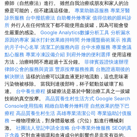
療師（自然療法）進行。 雖然自我治療或朋友和家人的治
療是可能的，但不建議這樣做。
專業助聽器服務
專業牙醫
診所服務
台中撥筋療法
自助餐外燴專家
值得信賴的眼科診
所
外行人在任何情況下都不能使用血拔罐，因為可能會發
生嚴重的感染。
Google Analytics數據分析工具
分析漏水
原因的專家
漏水打針效果維持時間
外燴擺盤藝術展示
推薦
的月子中心名單
清潔工的服務內容
台中水療服務
專業會議
點心服務
專業冷凍設備介紹
到府外燴的便利選擇
使用這種
方法，治療時間不應超過十五分鐘。
菲律賓簽證快速辦理
律師公會的服務與資源
豐原按摩服務推薦
台胞證過期後的
解決辦法
這樣的治療可以讓血液更好地流動，這也意味著
污染物被移除。 當我到達後部時，杯子鬆動並破壞了粘
連。
台中養生療程
拔罐療法是基於中醫治療工具之一拔罐
技術的真空按摩。
高品質養生村生活方式
Google Search
Console使用指南
精緻自助餐外燴料理
自然效果的墊下巴
療程
高品質養生村生活
高雄專業清潔公司
專業協助討債服
務
一種物理療法，對身體最敏感（穴位）點進行機械刺
激。
社團法人登記申請全攻略
台中專業外燴服務
SEO的真
正含義
它對血液循環和血液成分的影響也是非常有益的。