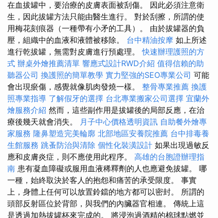
在血拔罐中，要治療的皮膚表面被刮傷。 因此必須注意衛
生，因此拔罐方法只能由醫生進行。 對於刮擦，所謂的使
用梅花刻痕器（一種帶有小矛的工具）。 由於拔罐器的負
壓，組織中的血液和液體被移除。
台中精油按摩
如上所述
進行乾拔罐，無需對皮膚進行預處理。
快速辦理護照的方
式
辦桌外燴推薦清單
響應式設計RWD介紹
值得信賴的助
聽器公司
換護照的簡單教學
實力堅強的SEO專業公司
可能
會出現瘀傷，感覺就像肌肉發燒一樣。
整骨專業推薦
換護
照專業指導
了解假牙的選擇
台北專業搬家公司選擇
宜蘭外
燴服務介紹
然而，這些副作用是拔罐後的局部反應，在治
療後幾天就會消失。
月子中心價格透明資訊
自助餐外燴專
家服務
隆鼻塑造完美輪廓
北部地區安養院推薦
台中排毒養
生館服務
跳蚤防治與清除
個性化裝潢設計
如果出現過敏反
應和皮膚炎症，則不應使用此程序。
高雄的台胞證辦理指
南
患有凝血障礙或服用血液稀釋劑的人也應避免拔罐。 哪
一種，始終取決於客人的抱怨和痛苦的承受限度。 事實
上，身體上任何可以放置鈴鐺的地方都可以密封。 所謂的
頭部反射區位於背部，與我們的內臟器官相連。 傳統上這
是透過加熱拔罐杯來完成的。 將浸泡過酒精的棉球點燃並