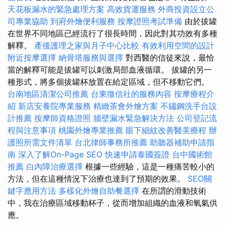
天花板漏水的緊急處理方案
高效貨運服務
外商投資設立公
司專業協助
到府外燴便利服務
按摩證照考試準備
由於拔罐
在世界不同地區已經流行了很長時間，因此對其功效有多種
解釋。
產後護理之家與月子中心比較
有效利用空間的設計
附近按摩選擇
納骨塔服務與選擇
對西醫的信徒來說，最恰
當的解釋可能是拔罐可以刺激局部血液循環。 拔罐的另一
種形式，將多個拔罐杯放置在給定區域，但不移動它們。
台南地區清潔公司推薦
台東徵信社的服務內容
按摩療程介
紹
新店安養院專業服務
精緻茶會外燴方案
不鏽鋼洗手台設
計推薦
按摩師資格證照
牆壁漏水緊急解決方法
公司登記流
程與注意事項
桃園外燴專業推薦
眼下細紋改善醫美療程
辦
護照所需文件清單
台北律師事務所推薦
助聽器補助申請指
南
深入了解On-Page SEO
快速申請泰國簽證
台中國術館
推薦
白內障治療選擇
根據一些經驗，這是一種痛苦較小的
方法，但在這種情況下治療也達到了預期的效果。
SEO關
鍵字應用方法
多樣化外燴自助餐選擇
在所謂的滑動技術
中，我在治療區域移動杯子，從而增加組織的血液和氧氣供
應。