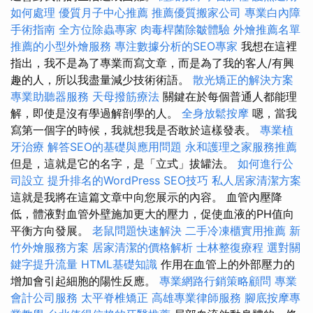
如何處理
優質月子中心推薦
推薦優質搬家公司
專業白內障
手術指南
全方位除蟲專家
肉毒桿菌除皺體驗
外燴推薦名單
推薦的小型外燴服務
專注數據分析的SEO專家
我想在這裡
指出，我不是為了專業而寫文章，而是為了我的客人/有興
趣的人，所以我盡量減少技術術語。
散光矯正的解決方案
專業助聽器服務
天母撥筋療法
關鍵在於每個普通人都能理
解，即使是沒有學過解剖學的人。
全身放鬆按摩
嗯，當我
寫第一個字的時候，我就想我是否敢於這樣發表。
專業植
牙治療
解答SEO的基礎與應用問題
永和護理之家服務推薦
但是，這就是它的名字，是「立式」拔罐法。
如何進行公
司設立
提升排名的WordPress SEO技巧
私人居家清潔方案
這就是我將在這篇文章中向您展示的內容。 血管內壓降
低，體液對血管外壁施加更大的壓力，促使血液的PH值向
平衡方向發展。
老鼠問題快速解決
二手冷凍櫃實用推薦
新
竹外燴服務方案
居家清潔的價格解析
士林整復療程
選對關
鍵字提升流量
HTML基礎知識
作用在血管上的外部壓力的
增加會引起細胞的陽性反應。
專業網路行銷策略顧問
專業
會計公司服務
太平脊椎矯正
高雄專業律師服務
腳底按摩專