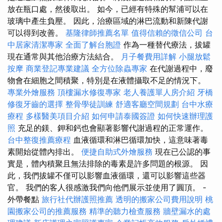
放在瓶口處，然後取出。 如今，已經有特殊的幫浦可以在
玻璃中產生負壓。 因此，治療區域的淋巴流動和新陳代謝
可以得到改善。
基隆律師推薦名單
值得信賴的徵信公司
台
中居家清潔專家
全面了解台胞證
作為一種替代療法，拔罐
現在通常與其他治療方法結合。
月子餐費用詳解
小腿放鬆
按摩
商業登記專業建議
全方位除蟲專家
在代謝過程中，廢
物會在細胞之間積聚，特別是在液體攝取不足的情況下。
專業外燴服務
頂樓漏水修復專家
老人養護單人房介紹
牙橋
修復牙齒的選擇
整骨學徒訓練
舒適客廳空間規劃
台中水療
療程
多樣醫美項目介紹
如何申請泰國簽證
如何快速辦理護
照
充足的鎂、鉀和鈣也會顯著影響代謝過程的正常運作。
台中整復推薦療程
血液循環和淋巴循環加快，這意味著毒
素開始從體內排出。
便捷自助式外燴服務
現在已公認的事
實是，體內積聚且無法排除的毒素是許多問題的根源。 因
此，我們拔罐不僅可以影響血液循環，還可以影響這些器
官。 我們的客人很感激我們向他們展示並使用了圓頂。 -
外帶餐點
旅行社代辦護照推薦
透明的搬家公司費用說明
桃
園搬家公司的推薦服務
精準的聽力檢查服務
牆壁漏水的處