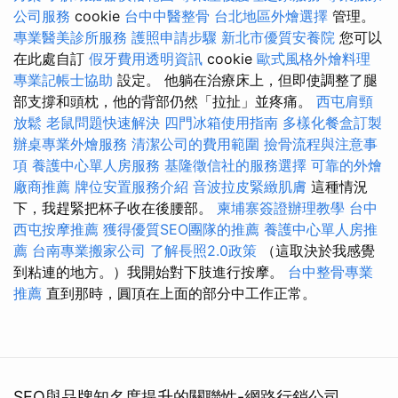
公司服務
cookie
台中中醫整骨
台北地區外燴選擇
管理。
專業醫美診所服務
護照申請步驟
新北市優質安養院
您可以
在此處自訂
假牙費用透明資訊
cookie
歐式風格外燴料理
專業記帳士協助
設定。 他躺在治療床上，但即使調整了腿
部支撐和頭枕，他的背部仍然「拉扯」並疼痛。
西屯肩頸
放鬆
老鼠問題快速解決
四門冰箱使用指南
多樣化餐盒訂製
辦桌專業外燴服務
清潔公司的費用範圍
撿骨流程與注意事
項
養護中心單人房服務
基隆徵信社的服務選擇
可靠的外燴
廠商推薦
牌位安置服務介紹
音波拉皮緊緻肌膚
這種情況
下，我趕緊把杯子收在後腰部。
柬埔寨簽證辦理教學
台中
西屯按摩推薦
獲得優質SEO團隊的推薦
養護中心單人房推
薦
台南專業搬家公司
了解長照2.0政策
（這取決於我感覺
到粘連的地方。）我開始對下肢進行按摩。
台中整骨專業
推薦
直到那時，圓頂在上面的部分中工作正常。
SEO與品牌知名度提升的關聯性-網路行銷公司