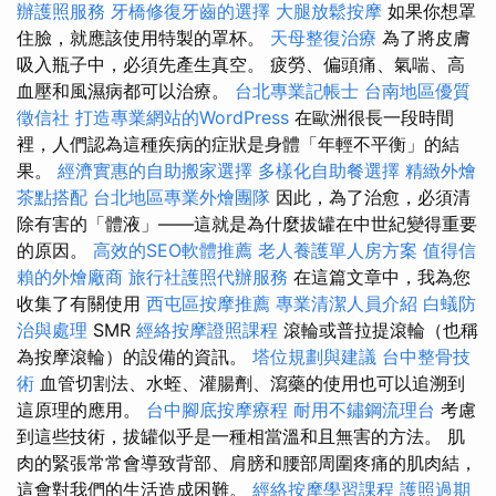
辦護照服務
牙橋修復牙齒的選擇
大腿放鬆按摩
如果你想罩
住臉，就應該使用特製的罩杯。
天母整復治療
為了將皮膚
吸入瓶子中，必須先產生真空。 疲勞、偏頭痛、氣喘、高
血壓和風濕病都可以治療。
台北專業記帳士
台南地區優質
徵信社
打造專業網站的WordPress
在歐洲很長一段時間
裡，人們認為這種疾病的症狀是身體「年輕不平衡」的結
果。
經濟實惠的自助搬家選擇
多樣化自助餐選擇
精緻外燴
茶點搭配
台北地區專業外燴團隊
因此，為了治愈，必須清
除有害的「體液」——這就是為什麼拔罐在中世紀變得重要
的原因。
高效的SEO軟體推薦
老人養護單人房方案
值得信
賴的外燴廠商
旅行社護照代辦服務
在這篇文章中，我為您
收集了有關使用
西屯區按摩推薦
專業清潔人員介紹
白蟻防
治與處理
SMR
經絡按摩證照課程
滾輪或普拉提滾輪（也稱
為按摩滾輪）的設備的資訊。
塔位規劃與建議
台中整骨技
術
血管切割法、水蛭、灌腸劑、瀉藥的使用也可以追溯到
這原理的應用。
台中腳底按摩療程
耐用不鏽鋼流理台
考慮
到這些技術，拔罐似乎是一種相當溫和且無害的方法。 肌
肉的緊張常常會導致背部、肩膀和腰部周圍疼痛的肌肉結，
這會對我們的生活造成困難。
經絡按摩學習課程
護照過期