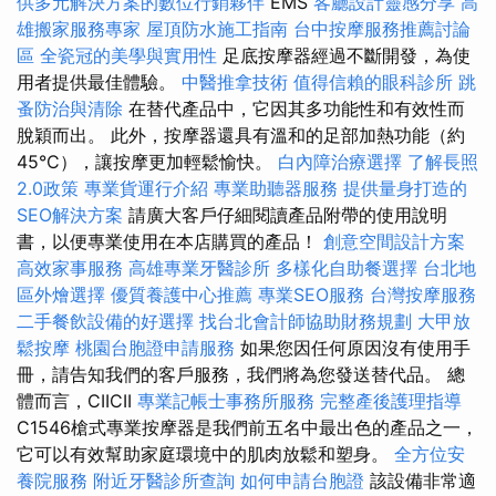
供多元解決方案的數位行銷夥伴
EMS
客廳設計靈感分享
高
雄搬家服務專家
屋頂防水施工指南
台中按摩服務推薦討論
區
全瓷冠的美學與實用性
足底按摩器經過不斷開發，為使
用者提供最佳體驗。
中醫推拿技術
值得信賴的眼科診所
跳
蚤防治與清除
在替代產品中，它因其多功能性和有效性而
脫穎而出。 此外，按摩器還具有溫和的足部加熱功能（約
45°C），讓按摩更加輕鬆愉快。
白內障治療選擇
了解長照
2.0政策
專業貨運行介紹
專業助聽器服務
提供量身打造的
SEO解決方案
請廣大客戶仔細閱讀產品附帶的使用說明
書，以便專業使用在本店購買的產品！
創意空間設計方案
高效家事服務
高雄專業牙醫診所
多樣化自助餐選擇
台北地
區外燴選擇
優質養護中心推薦
專業SEO服務
台灣按摩服務
二手餐飲設備的好選擇
找台北會計師協助財務規劃
大甲放
鬆按摩
桃園台胞證申請服務
如果您因任何原因沒有使用手
冊，請告知我們的客戶服務，我們將為您發送替代品。 總
體而言，CIICII
專業記帳士事務所服務
完整產後護理指導
C1546槍式專業按摩器是我們前五名中最出色的產品之一，
它可以有效幫助家庭環境中的肌肉放鬆和塑身。
全方位安
養院服務
附近牙醫診所查詢
如何申請台胞證
該設備非常適