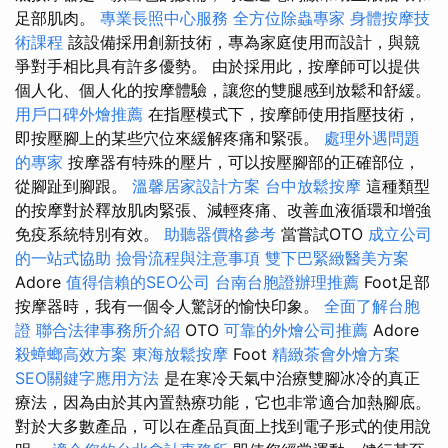
足部肌肉。
專業長照中心服務
全方位除蟲專家
身體按摩技
術課程
該設備採用創新技術，專為家庭使用而設計，與競
爭對手相比具有許多優勢。 由於採用此，按摩師可以提供
個人化、個人化的按摩體驗，讓您的雙腿感到放鬆和舒緩。
用戶口碑外燴推薦
在指壓模式下，按摩師使用指壓技術，
即按壓腳上的某些穴位來緩解疼痛和緊張。
處理外遇問題
的專家
按摩器有特殊的壓片，可以按壓腳部的正確部位，
從腳趾到腳跟。
溫馨居家設計方案
台中放鬆按摩
這種類型
的按摩對於釋放肌肉緊張、減輕疼痛、改善血液循環和增強
免疫系統特別有效。
助聽器價格參考
當嘗試OTO
成立公司
的一站式協助
撿骨流程與注意事項
雙下巴緊緻醫美方案
Adore
值得信賴的SEO公司
台南台胞證辦理推薦
Foot足部
按摩器時，我有一個令人驚訝的愉快印象。
全面了解台胞
證
聯合法律事務所介紹
OTO
可靠的外燴公司推薦
Adore
殺蟑螂高效方案
東海放鬆按摩
Foot
精緻茶會外燴方案
SEO關鍵字應用方法
是在寒冷天氣中治療雙腳冰冷的真正
療法，因為由於其內置熱療功能，它也非常適合加熱腳底。
對於大多數產品，可以在產品頁面上找到電子形式的使用說