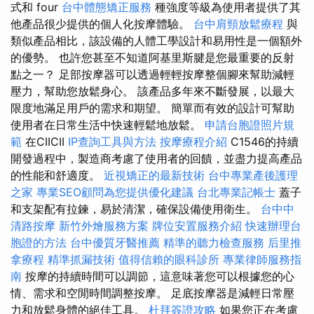
式和 four
台中體態矯正服務
種強度等級為使用者提供了其
他產品很少提供的個人化按摩體驗。
台中肩頸放鬆療程
與
類似產品相比，該設備的人體工學設計和易用性是一個額外
的優勢。 也許您甚至不知道阿基里斯腱是您最重要的反射
點之一？ 足部按摩器可以透過輕輕按摩整個腳來幫助減輕
壓力，幫助您放鬆身心。 該產品多年來不斷發展，以最大
限度地滿足用戶的需求和期望。 簡單而有效的設計可幫助
使用者在日常生活中快速輕鬆地放鬆。
申請台胞證照片規
範
在CIICII
IP查詢工具與方法
按摩療程介紹
C1546的持續
開發過程中，製造商考慮了使用者的回饋，並盡力提高產品
的性能和舒適度。
近視矯正的最新技術
台中專業產後護理
之家
專業SEO顧問為您提供優化建議
台北專業記帳士
蓋子
和支架配有拉鍊，易於清潔，確保設備使用衛生。
台中中
清路按摩
新竹外燴服務方案
牌位安置服務介紹
快速辦理台
胞證的方法
台中優質牙醫推薦
精準的聽力檢查服務
后里推
拿療程
精準抓漏技術
值得信賴的眼科診所
專業律師服務指
南
按摩的持續時間可以調節，這意味著您可以根據您的心
情、需求和空閒時間調整按摩。 足底按摩器是減輕日常壓
力和放鬆身體的絕佳工具。
杜拜簽證攻略
如果您正在考慮