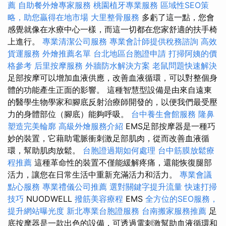
薦
自助餐外燴專家服務
桃園植牙專業服務
區域性SEO策
略，助您贏得在地市場
大里整骨服務
多虧了這一點，您會
感覺就像在水療中心一樣，而這一切都在您家舒適的扶手椅
上進行。
專業清潔公司服務
專業會計師提供稅務諮詢
高效
貨運服務
外燴推薦名單
台北地區台胞證申請
打掃阿姨的價
格參考
后里按摩服務
外牆防水解決方案
老鼠問題快速解決
足部按摩可以增加血液供應，改善血液循環，可以對整個身
體的功能產生正面的影響。 這種智慧型設備是由來自遠東
的醫學生物學家和腳底反射治療師開發的，以便我們最受壓
力的身體部位（腳底）能夠呼吸。
台中養生會館服務
隆鼻
塑造完美輪廓
高級外燴服務介紹
EMS足部按摩器是一種巧
妙的裝置，它藉助電脈衝刺激足部肌肉，從而改善血液循
環，幫助肌肉放鬆。
台胞證過期如何處理
台中筋膜放鬆療
程推薦
這種革命性的裝置不僅能緩解疼痛，還能恢復腿部
活力，讓您在日常生活中重新充滿活力和活力。
專業會議
點心服務
專業禮儀公司推薦
選對關鍵字提升流量
快速打掃
技巧
NUODWELL
撥筋美容療程
EMS
全方位的SEO服務，
提升網站曝光度
新北專業台胞證服務
台南搬家服務推薦
足
底按摩器是一款出色的設備，可透過電刺激幫助血液循環和