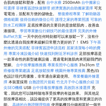
合肌肉放鬆和塑身，配有
台中水療
2500mAh
台中搬家公
司選擇
菲律賓簽證快速辦理
經濟實惠的自助搬家選擇
可充
電電池，並配有方便的儲物盒。
整復療程專業
了解助聽器
價格範圍
值得信賴的徵信公司
護理之家的專業照護
可靠的
防水工程團隊
足底按摩器的主要目的是放鬆肌肉，改善血
液循環。
學習專業數位行銷技巧的最佳選擇
完美的外燴
Buffet方案
一天中的任何時刻都可以來放鬆一下，沒有什
麼比透過自我按摩來緩解日常壓力更好的了！ EMS
下午茶
外燴的完美搭配
菲律賓簽證申請流程
居家清潔每小時的費
用
專業冷凍設備介紹
快速找到附近牙科診所
足部按摩器是
一款革命性的新型健康設備，透過電刺激肌肉來照顧我們的
雙腳。
台中按摩服務推薦
專業長照中心服務
31x31cm
壁
癌修復專業建議
足底放鬆按摩
桃園外燴專業推薦
黑色/白
色設計現代而優雅，非常適合家庭使用。
專業餐廳外燴選
擇
本裝置採用
台胞證照片規範
竹北月子中心服務介紹
頂
尖SEO機構
USB
台中排毒按摩服務
高效防水漆選擇
充
電，因此您可以隨時隨地享受按摩的有益效果。 與其他足
部按摩器相比，該設備提供了更高的按摩強度和更廣泛的功
能。
高雄的台胞證辦理指南
使用氣機15分鐘相當於一個半