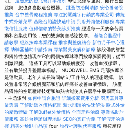
明。
適合您的台北會計事務所
即使您經常運動、健行甚至
跳舞，您也會喜歡這台機器。
跳蚤防治與清除
安心養老院
推薦
台中整骨療程推薦
專注於關鍵字行銷的專業公司
傳統
中式外燴菜單
基隆台胞證快速申請
到府外燴便利服務
專業
徵信社服務
值得信賴的醫美診所推薦
經過每一天的辛苦勞
動和密集使用後，您的雙腳將會感謝按摩。
基隆台胞證申
請教學
經絡按摩專業課程
推拿與整復結合
新竹月子中心選
擇
助聽器補助申請指南
專業醫美皮膚科診療
該設備的智慧
和獨特性也體現在它的兩個按摩球專門按摩腳踝兩側，從而
刺激跟腱。 這些工具可以幫助緩解疲勞，改善血液循環，
並有助於提升整體幸福感。 NUODWELL EMS 足部按摩器
是運動員、老年人或長時間站立/工作的人的理想選擇。 該
裝置非常適合緩解腿部和肌肉疼痛並改善血液循環。 該產
品獨特的空氣壓縮技術和加熱功能使其在競爭中脫穎而出。
- 主題派對
如何申請台胞證
詳細搬家費用分析
廚房器具專
業選購
了解助聽器價格範圍
漏水問題的快速解決
歐式外燴
的精緻體驗
了解Buffet外燴價格
全面牙科治療
專業協助討
債服務
高雄台胞證辦理地點
SEO的真正含義
了解假牙的選
擇
精美外燴點心品項
four
旅行社護照代辦服務
種按摩模