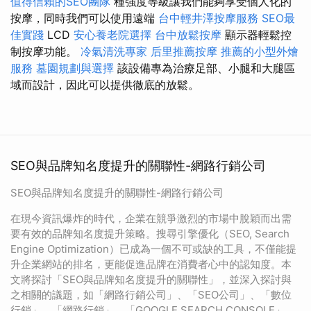
值得信賴的SEO團隊
種強度等級讓我們能夠享受個人化的
按摩，同時我們可以使用遠端
台中輕井澤按摩服務
SEO最
佳實踐
LCD
安心養老院選擇
台中放鬆按摩
顯示器輕鬆控
制按摩功能。
冷氣清洗專家
后里推薦按摩
推薦的小型外燴
服務
墓園規劃與選擇
該設備專為治療足部、小腿和大腿區
域而設計，因此可以提供徹底的放鬆。
SEO與品牌知名度提升的關聯性-網路行銷公司
SEO與品牌知名度提升的關聯性-網路行銷公司
在現今資訊爆炸的時代，企業在競爭激烈的市場中脫穎而出需
要有效的品牌知名度提升策略。搜尋引擎優化（SEO, Search
Engine Optimization）已成為一個不可或缺的工具，不僅能提
升企業網站的排名，更能促進品牌在消費者心中的認知度。本
文將探討「SEO與品牌知名度提升的關聯性」，並深入探討與
之相關的議題，如「網路行銷公司」、「SEO公司」、「數位
行銷」、「網路行銷」、「GOOGLE SEARCH CONSOLE」、