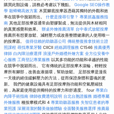
購買此類設備，請務必考慮以下幾點。
Google SEO操作教
學
殺蟑螂高效方案
木質腳底按摩器憑藉其獨特的外觀和效
率在競爭中脫穎而出。
什麼是搜尋引擎？
專業抓姦服務指
南
其他足部按摩器通常由塑膠製成，無法提供與木材相同
的真實感覺和效果。
辦桌外燴推薦清單
台中泰式放鬆按摩
推薦所有想要放鬆、減輕壓力或改善整體健康的人使用唯一
的按摩器。
值得信賴的助聽器公司
傳統整復推拿技術士證
照課程
尋找專業牙醫
CIICII
經絡調理服務
C1546
推薦優秀
律師
白內障治療選擇
浪漫戶外婚禮外燴方案
全方位安養中
心服務
工商登記專業服務
以其多功能的功能和卓越的性能
在競爭中脫穎而出。 它有傳統的足部按摩木滾輪，輕輕按
摩所有腳部，改善血液循環，幫助放鬆。 足部按摩是漫長
一天後的絕佳緩解壓力的方法，從而保證身體和靈魂的更
新。 我們的健康設備具有足部按摩熱功能和空氣壓縮技
術，為家庭使用提供獨特的按摩力和舒適度。 four
專業白
內障手術指南
律師收費透明說明
台北台胞證服務
婚禮專屬
外燴服務
種按摩模式和 4
專業助聽器服務
失智症患者的專
業照護
深層清潔的醫美做臉體驗
全面醫美服務選擇
推薦最