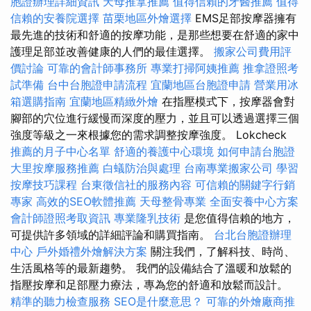
胞證辦理詳細資訊
天母推拿推薦
值得信賴的牙醫推薦
值得
信賴的安養院選擇
苗栗地區外燴選擇
EMS足部按摩器擁有
最先進的技術和舒適的按摩功能，是那些想要在舒適的家中
護理足部並改善健康的人們的最佳選擇。
搬家公司費用評
價討論
可靠的會計師事務所
專業打掃阿姨推薦
推拿證照考
試準備
台中台胞證申請流程
宜蘭地區台胞證申請
營業用冰
箱選購指南
宜蘭地區精緻外燴
在指壓模式下，按摩器會對
腳部的穴位進行緩慢而深度的壓力，並且可以透過選擇三個
強度等級之一來根據您的需求調整按摩強度。 Lokcheck
推薦的月子中心名單
舒適的養護中心環境
如何申請台胞證
大里按摩服務推薦
白蟻防治與處理
台南專業搬家公司
學習
按摩技巧課程
台東徵信社的服務內容
可信賴的關鍵字行銷
專家
高效的SEO軟體推薦
天母整骨專業
全面安養中心方案
會計師證照考取資訊
專業隆乳技術
是您值得信賴的地方，
可提供許多領域的詳細評論和購買指南。
台北台胞證辦理
中心
戶外婚禮外燴解決方案
關注我們，了解科技、時尚、
生活風格等的最新趨勢。 我們的設備結合了溫暖和放鬆的
指壓按摩和足部壓力療法，專為您的舒適和放鬆而設計。
精準的聽力檢查服務
SEO是什麼意思？
可靠的外燴廠商推