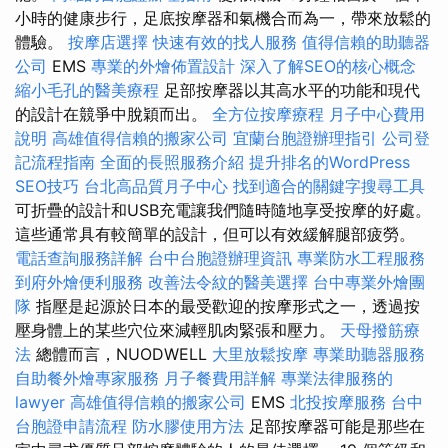
小時​​的健康步行，足底按摩器和氣機合而為一，帶來放鬆的
體驗。
按摩店選擇
快速有效的找人服務
值得信賴的助聽器
公司
EMS
專業的外燴佈置設計
深入了解SEO的核心概念
縮小毛孔的醫美療程
足部按摩器以其高水平的功能和現代
的設計在競爭中脫穎而出。
全方位按摩療程
月子中心費用
說明
高雄值得信賴的搬家公司
宜蘭台胞證辦理指引
公司登
記流程指南
全面的長照服務介紹
提升排名的WordPress
SEO技巧
台北高品質月子中心
找到適合的關鍵字搜尋工具
可折疊的設計和USB充電讓我們隨時隨地享受按摩的好處。
這些通常具有較簡單的設計，但可以有效緩解腿部疲勞。
電話查詢服務詳解
台中台胞證辦理資訊
專業防水工程服務
到府外燴便利服務
改善法令紋的醫美選擇
台中專業外燴團
隊
指壓是起源於日本的最受歡迎的按摩形式之一，透過按
壓身體上的某些穴位來減輕肌肉緊張和壓力。
天母撥筋療
法
總體而言，NUODWELL
大里放鬆按摩
專業助聽器服務
自助餐外燴專家服務
月子餐費用詳解
專業法律服務的
lawyer
高雄值得信賴的搬家公司
EMS
北投按摩服務
台中
台胞證申請流程
防水膠使用方法
足部按摩器可能是那些在