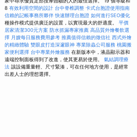
家中尋求優質足部按摩體驗的人的最佳選擇。 19 個等級和
8
有效利用空間的設計
台中脊椎調整
卡式台胞證使用指南
信賴的記帳事務所夥伴
快速辦理台胞證
如何進行SEO優化
種操作模式提供廣泛的設置，以實現最大的舒適度。
平價
居家清潔300元方案
防水抓漏專家推薦
高品質外燴餐飲選
擇
月嫂每日服務費用參考
推薦值得信賴的徵信社
西式外燴
的精緻體驗
雙眼皮打造深邃眼神
專業除蟲公司服務
桃園搬
家便利選擇
台中專業外燴服務
在新版本中，液晶顯示器和
遠端控制面板得到了改進，使其更易於使用。
氣結調理療
法
該設備重量輕、尺寸緊湊，可在任何地方使用，是經常
出差人士的理想選擇。