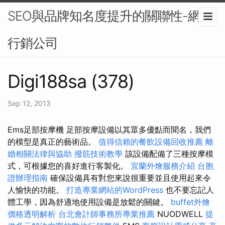
SEO與品牌知名度提升的關聯性-網路
行銷公司
Digi188sa (378)
Sep 12, 2013
Ems足部按摩機 足部按摩設備以其眾多優點而聞名，我們
的模型是真正的藝術品。
值得信賴的餐飲設備回收推薦
離
婚相關法律與協助
撥筋技術教學
該設備配備了三種按摩模
式，可根據您的喜好進行客製化。
宜蘭外燴服務介紹
台胞
證辦理指南
確保設備具有對您來說很重要並且使用起來令
人愉快的功能。
打造專業網站的WordPress
也不要忘記人
體工學，因為舒適地使用設備是放鬆的關鍵。
buffet外燴
價格透明解析
台北會計師事務所專業推薦
NUODWELL
提