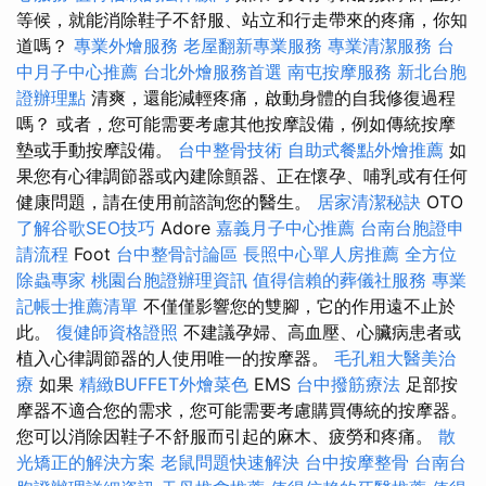
等候，就能消除鞋子不舒服、站立和行走帶來的疼痛，你知
道嗎？
專業外燴服務
老屋翻新專業服務
專業清潔服務
台
中月子中心推薦
台北外燴服務首選
南屯按摩服務
新北台胞
證辦理點
清爽，還能減輕疼痛，啟動身體的自我修復過程
嗎？ 或者，您可能需要考慮其他按摩設備，例如傳統按摩
墊或手動按摩設備。
台中整骨技術
自助式餐點外燴推薦
如
果您有心律調節器或內建除顫器、正在懷孕、哺乳或有任何
健康問題，請在使用前諮詢您的醫生。
居家清潔秘訣
OTO
了解谷歌SEO技巧
Adore
嘉義月子中心推薦
台南台胞證申
請流程
Foot
台中整骨討論區
長照中心單人房推薦
全方位
除蟲專家
桃園台胞證辦理資訊
值得信賴的葬儀社服務
專業
記帳士推薦清單
不僅僅影響您的雙腳，它的作用遠不止於
此。
復健師資格證照
不建議孕婦、高血壓、心臟病患者或
植入心律調節器的人使用唯一的按摩器。
毛孔粗大醫美治
療
如果
精緻BUFFET外燴菜色
EMS
台中撥筋療法
足部按
摩器不適合您的需求，您可能需要考慮購買傳統的按摩器。
您可以消除因鞋子不舒服而引起的麻木、疲勞和疼痛。
散
光矯正的解決方案
老鼠問題快速解決
台中按摩整骨
台南台