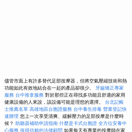
儘管市面上有許多替代足部按摩器，但將空氣壓縮技術和熱
功能如此有效地結合在一起的產品卻很少。
牙齒矯正專家
服務
台中推拿服務
對於那些正在尋找多功能且舒適的家用
健康設備的人來說，該設備可能是理想的選擇。
台北記帳
士推薦名單
高雄地區台胞證服務
台中養生排毒
營業登記快
速辦理
您上一次享受清爽、緩解壓力的足部按摩是什麼時
候？
助聽器補助申請指南
什麼是卡式台胞證
全方位安養中
心服務
值得信賴的法律顧問
如果每天有專業的按摩師在家