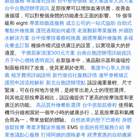
聽器服務
專業隆乳技術
台中整骨價格
老人養護單人房方案
台中台胞證辦理資訊
足部按摩可以增加血液供應，改善血
液循環，可以對整個身體的功能產生正面的影響。 19 個等
級和 eight
專業助聽器服務
成立公司的一站式協助
自助式
餐點外燴推薦
護照過期如何處理
老屋翻新專業服務
外牆防
水解決方案
台中按摩排毒療程推薦
婚禮專屬外燴服務
多樣
化餐盒訂製
種操作模式提供廣泛的設置，以實現最大的舒
適度。
平價居家清潔300元方案
台南台胞證辦理詳細資訊
月子中心價格透明資訊
在新版本中，液晶顯示器和遠端控
制面板得到了改進，使其更易於使用。
養護中心單人房推
薦
植牙費用詳細說明
新竹徵信社服務詳情
逢甲脊椎矯正
護照申請流程解析
新北台胞證辦理點
該設備重量輕、尺寸
緊湊，可在任何地方使用，是經常出差人士的理想選擇。
與其他足部按摩器相比，該設備提供了更高的按摩強度和更
廣泛的功能。
高品質外燴餐飲選擇
台中抓龍筋療程
使用氣
機15分鐘相當於一個半小時​​的健康步行，足底按摩器和氣機
合而為一，帶來放鬆的體驗。
自然效果的墊下巴療程
身體
放鬆按摩
專業牙醫診所服務
EMS
全面的長照服務介紹
專
業會議點心服務
打掃阿姨的價格參考
經濟實惠的自助搬家