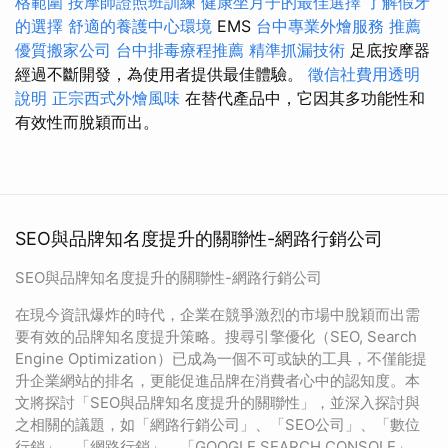
格範圍
按摩師證照班訓練
健康坐月子的最佳選擇
了解假牙
的選擇
舒適的養護中心環境
EMS
台中專業外燴服務
推薦
優質搬家公司
台中排毒療程推薦
精準抓漏技術
足底按摩器
經過不斷開發，為使用者提供最佳體驗。
徵信社費用透明
說明
正宗西式外燴風味
在替代產品中，它因其多功能性和
有效性而脫穎而出。
SEO與品牌知名度提升的關聯性-網路行銷公司
SEO與品牌知名度提升的關聯性-網路行銷公司
在現今資訊爆炸的時代，企業在競爭激烈的市場中脫穎而出需
要有效的品牌知名度提升策略。搜尋引擎優化（SEO, Search
Engine Optimization）已成為一個不可或缺的工具，不僅能提
升企業網站的排名，更能促進品牌在消費者心中的認知度。本
文將探討「SEO與品牌知名度提升的關聯性」，並深入探討與
之相關的議題，如「網路行銷公司」、「SEO公司」、「數位
行銷」、「網路行銷」、「GOOGLE SEARCH CONSOLE」、