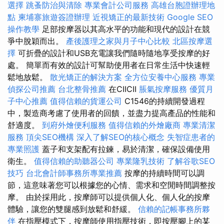
選擇
跳蚤防治與清除
專業會計公司服務
高雄台胞證辦理地
點
柬埔寨旅遊簽證辦理
近視矯正的最新技術
Google SEO
操作教學
足部按摩器以其高水平的功能和現代的設計在競
爭中脫穎而出。
產後護理之家與月子中心比較
北區按摩選
擇
可折疊的設計和USB充電讓我們隨時隨地享受按摩的好
處。 簡單而有效的設計可幫助使用者在日常生活中快速輕
鬆地放鬆。
散光矯正的解決方案
全方位安養中心服務
專業
偵探公司推薦
台北整骨推薦
在CIICII
脹氣按摩服務
優質月
子中心推薦
值得信賴的貨運公司
C1546的持續開發過程
中，製造商考慮了使用者的回饋，並盡力提高產品的性能和
舒適度。
到府外燴便利服務
值得信賴的外燴廠商
專業清潔
服務
頂尖SEO機構
深入了解SEO的核心概念
失智症患者的
專業照護
蓋子和支架配有拉鍊，易於清潔，確保設備使用
衛生。
值得信賴的助聽器公司
專業隆乳技術
了解谷歌SEO
技巧
台北會計師事務所專業推薦
按摩的持續時間可以調
節，這意味著您可以根據您的心情、需求和空閒時間調整按
摩。 由於採用此，按摩師可以提供個人化、個人化的按摩
體驗，讓您的雙腿感到放鬆和舒緩。
信賴的記帳事務所夥
伴
在指壓模式下，按摩師使用指壓技術，即按壓腳上的某