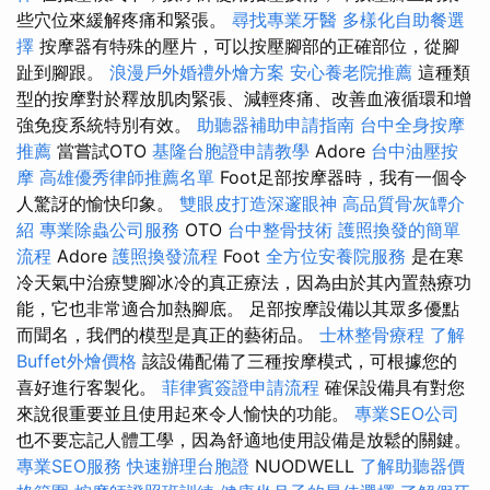
些穴位來緩解疼痛和緊張。
尋找專業牙醫
多樣化自助餐選
擇
按摩器有特殊的壓片，可以按壓腳部的正確部位，從腳
趾到腳跟。
浪漫戶外婚禮外燴方案
安心養老院推薦
這種類
型的按摩對於釋放肌肉緊張、減輕疼痛、改善血液循環和增
強免疫系統特別有效。
助聽器補助申請指南
台中全身按摩
推薦
當嘗試OTO
基隆台胞證申請教學
Adore
台中油壓按
摩
高雄優秀律師推薦名單
Foot足部按摩器時，我有一個令
人驚訝的愉快印象。
雙眼皮打造深邃眼神
高品質骨灰罈介
紹
專業除蟲公司服務
OTO
台中整骨技術
護照換發的簡單
流程
Adore
護照換發流程
Foot
全方位安養院服務
是在寒
冷天氣中治療雙腳冰冷的真正療法，因為由於其內置熱療功
能，它也非常適合加熱腳底。 足部按摩設備以其眾多優點
而聞名，我們的模型是真正的藝術品。
士林整骨療程
了解
Buffet外燴價格
該設備配備了三種按摩模式，可根據您的
喜好進行客製化。
菲律賓簽證申請流程
確保設備具有對您
來說很重要並且使用起來令人愉快的功能。
專業SEO公司
也不要忘記人體工學，因為舒適地使用設備是放鬆的關鍵。
專業SEO服務
快速辦理台胞證
NUODWELL
了解助聽器價