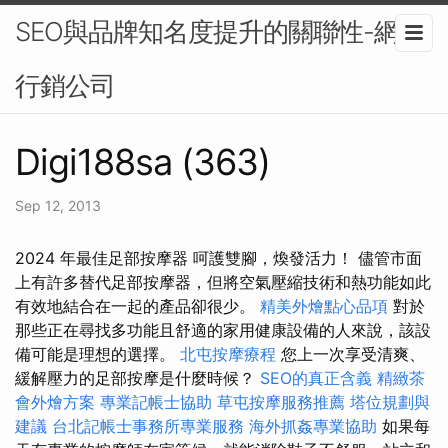
SEO與品牌知名度提升的關聯性-網路
行銷公司
Digi188sa (363)
Sep 12, 2013
2024 年最佳足部按摩器 呵護雙腳，煥發活力！ 儘管市面
上有許多替代足部按摩器，但將空氣壓縮技術和熱功能如此
有效地結合在一起的產品卻很少。
精美外燴點心品項
對於
那些正在尋找多功能且舒適的家用健康設備的人來說，該設
備可能是理想的選擇。
北屯按摩療程
您上一次享受清爽、
緩解壓力的足部按摩是什麼時候？
SEO的真正含義
精緻茶
會外燴方案
專業記帳士協助
草屯按摩服務推薦
塔位規劃與
建議
台北記帳士事務所專業服務
海外抓姦專業協助
如果每