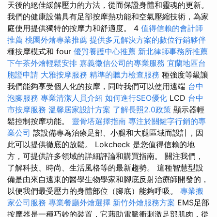
天後的絕佳緩解壓力的方法，從而保證身體和靈魂的更新。
我們的健康設備具有足部按摩熱功能和空氣壓縮技術，為家
庭使用提供獨特的按摩力和舒適度。 4
值得信賴的會計師
推薦
桃園外燴專業推薦
提供多元解決方案的數位行銷夥伴
種按摩模式和 four
優質養護中心推薦
新北律師事務所推薦
下午茶外燴輕鬆安排
嘉義徵信公司的專業服務
宜蘭地區台
胞證申請
大雅按摩服務
精準的聽力檢查服務
種強度等級讓
我們能夠享受個人化的按摩，同時我們可以使用遠端
台中
泡腳服務
專業清潔人員介紹
如何進行SEO優化
LCD
台中
市按摩服務
溫馨居家設計方案
了解長照2.0政策
顯示器輕
鬆控制按摩功能。
靈骨塔選擇指南
專注於關鍵字行銷的專
業公司
該設備專為治療足部、小腿和大腿區域而設計，因
此可以提供徹底的放鬆。 Lokcheck 是您值得信賴的地
方，可提供許多領域的詳細評論和購買指南。 關注我們，
了解科技、時尚、生活風格等的最新趨勢。 這種智慧型設
備是由來自遠東的醫學生物學家和腳底反射治療師開發的，
以便我們最受壓力的身體部位（腳底）能夠呼吸。
專業搬
家公司服務
專業餐廳外燴選擇
新竹外燴服務方案
EMS足部
按摩器是一種巧妙的裝置，它藉助電脈衝刺激足部肌肉，從