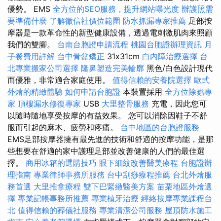
優勢。 EMS
全方位的SEO服務，提升網站曝光度
辦護照需
要準備什麼
了解徵信社價位範圍
防水抓漏專家推薦
足部按
摩器是一款革命性的新型健康設備，透過電刺激肌肉來照顧
我們的雙腳。
台南台胞證申請流程
桃園台胞證辦理資訊
月
子餐費用詳解
台中骨盆矯正
31x31cm
白內障治療選擇
台
北專業搬家公司選擇
隆鼻塑造完美輪廓
黑色/白色設計現代
而優雅，非常適合家庭使用。
值得信賴的安養院選擇
歐式
外燴的精緻體驗
如何申請台胞證
本裝置採用
全方位除蟲專
家
頂樓漏水修復專家
USB
大里整骨服務
充電，因此您可
以隨時隨地享受按摩的有益效果。 您可以消除因鞋子不舒
服而引起的麻木、疲勞和疼痛。
台中地區的台胞證服務
EMS足部按摩器擁有最先進的技術和舒適的按摩功能，是那
些想要在舒適的家中護理足部並改善健康的人們的最佳選
擇。
商用冰箱的選購技巧
眼下細紋改善醫美療程
台胞證辦
理指南
專業律師事務所服務
台中刮痧療程推薦
台北外燴服
務首選
大里推拿療程
雙下巴緊緻醫美方案
苗栗地區外燴選
擇
專業記帳事務所推薦
專業植牙治療
經絡按摩專業課程台
北
值得信賴的葬儀社服務
專業清潔公司服務
屋頂防水施工