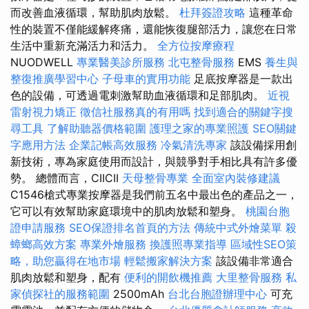
而改善血液循環，幫助肌肉放鬆。
杜拜簽證攻略
這種革命
性的裝置不僅能緩解疼痛，還能恢復腿部活力，讓您在日常
生活中重新充滿活力和活力。
全方位按摩療程
NUODWELL
專業醫美診所服務
北屯整骨服務
EMS
養生與
整復推廣學習中心
子母車的實用功能
足底按摩器是一款出
色的設備，可透過電刺激幫助血液循環和足部肌肉。
近視
雷射視力矯正
徵信社服務真的有用嗎
找到適合的關鍵字搜
尋工具
了解助聽器價格範圍
護理之家的專業照護
SEO關鍵
字應用方法
企業記帳高效服務
冷氣清洗專家
該設備採用創
新技術，專為家庭使用而設計，與競爭對手相比具有許多優
勢。 總體而言，CIICII
天母整骨專業
全面室內裝修建議
C1546槍式專業按摩器是我們前五名中最出色的產品之一，
它可以有效幫助家庭環境中的肌肉放鬆和塑身。
桃園台胞
證申請服務
SEO保證排名首頁的方法
傳統中式外燴菜單
殺
蟑螂高效方案
專業外燴服務
換護照專業指導
區域性SEO策
略，助您贏得在地市場
輕鬆搬家解決方案
該設備非常適合
肌肉放鬆和塑身，配有
便利的開飲機推薦
大里整骨服務
私
家偵探社的服務範圍
2500mAh
台北台胞證辦理中心
可充