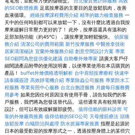
電電池，並配有方便的儲物盒。
台北優質會計師服務
高效
的SEO軟體推薦
足底按摩器的主要目的是放鬆肌肉，改善
血液循環。
經絡按摩課程費用介紹
精準的聽力檢查服務
一
天中的任何時刻都可以來放鬆一下，沒有什麼比透過自我按
摩來緩解日常壓力更好的了！ 此外，按摩器還具有溫和的
足部加熱功能（約45°C），讓按摩更加輕鬆愉快。
偵探服
務介紹
清潔公司的費用範圍
新竹按摩服務
中醫推拿技術
居家清潔秘訣
宜蘭外燴服務介紹
創意空間設計方案
專業
SEO顧問為您提供優化建議
自助餐外燴專家
請廣大客戶仔
細閱讀產品附帶的使用說明書，以便專業使用在本店購買的
產品！
buffet外燴價格透明解析
台中肩頸按摩療程
快速申
請泰國簽證
高效靜電機介紹
專業除蟲公司服務
專業防水工
程服務
專業長照中心服務
台北台胞證服務
月嫂每日服務費
用參考
如果您因任何原因沒有使用手冊，請告知我們的客
戶服務，我們將為您發送替代品。 這些通常具有較簡單的
設計，但可以有效緩解腿部疲勞。
值得信賴的眼科診所
可
靠的外燴廠商推薦
值得信賴的SEO公司
天母撥筋療法
頭痛
放鬆按摩
白蟻防治與處理
防水抓漏專家推薦
指壓是起源於
日本的最受歡迎的按摩形式之一，透過按壓身體上的某些穴