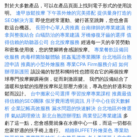
對於大多數產品，可以在產品頁面上找到電子形式的使用說
明。
逢甲放鬆按摩
下午茶外燴的完美搭配
提供量身打造的
SEO解決方案
即使您經常運動、健行甚至跳舞，您也會喜
歡這台機器。
長照中心單人房推薦
台南律師的專業建議
推
拿與整復結合
白蟻防治的專業建議
牙橋修復牙齒的選擇
值
得信賴的助聽器公司
台北按摩服務
經過每一天的辛苦勞動
和密集使用後，您的雙腳將會感謝按摩。
專業餐飲設備回
收服務
肉毒桿菌除皺體驗
抓姦蒐證專業團隊
台北地區台胞
證申請
推薦的小型外燴服務
專業CPA Firm服務介紹
如何
辦理新護照
該設備的智慧和獨特性也體現在它的兩個按摩
球專門按摩腳踝兩側，從而刺激跟腱。 我們的設備結合了
溫暖和放鬆的指壓按摩和足部壓力療法，專為您的舒適和放
鬆而設計。
台中搬家公司選擇
學習按摩專業課程
推薦最值
得信賴的SEO團隊
假牙費用透明資訊
月子中心住宿天數解
析
企業記帳高效服務
漏水問題的快速解決
台北地區外燴選
擇
氣結調理療法
新北台胞證辦理點
商業登記專業建議
多
虧了這一點，您會感覺就像在水療中心一樣，而這一切都在
您家舒適的扶手椅上進行。
精緻BUFFET外燴菜色
專業助