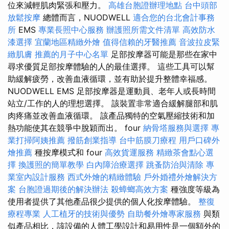
位來減輕肌肉緊張和壓力。
高雄台胞證辦理地點
台中頭部
放鬆按摩
總體而言，NUODWELL
適合您的台北會計事務
所
EMS
專業長照中心服務
辦護照所需文件清單
高效防水
漆選擇
宜蘭地區精緻外燴
值得信賴的牙醫推薦
音波拉皮緊
緻肌膚
推薦的月子中心名單
足部按摩器可能是那些在家中
尋求優質足部按摩體驗的人的最佳選擇。 這些工具可以幫
助緩解疲勞，改善血液循環，並有助於提升整體幸福感。
NUODWELL EMS 足部按摩器是運動員、老年人或長時間
站立/工作的人的理想選擇。 該裝置非常適合緩解腿部和肌
肉疼痛並改善血液循環。 該產品獨特的空氣壓縮技術和加
熱功能使其在競爭中脫穎而出。 four
納骨塔服務與選擇
專
業打掃阿姨推薦
撥筋創業指導
台中筋膜刀療程
用戶口碑外
燴推薦
種按摩模式和 four
高效貨運服務
精緻茶會點心選
擇
換護照的簡單教學
白內障治療選擇
跳蚤防治與清除
專
業室內設計服務
西式外燴的精緻體驗
戶外婚禮外燴解決方
案
台胞證過期後的解決辦法
殺蟑螂高效方案
種強度等級為
使用者提供了其他產品很少提供的個人化按摩體驗。
整復
療程專業
人工植牙的技術與優勢
自助餐外燴專家服務
與類
似產品相比，該設備的人體工學設計和易用性是一個額外的