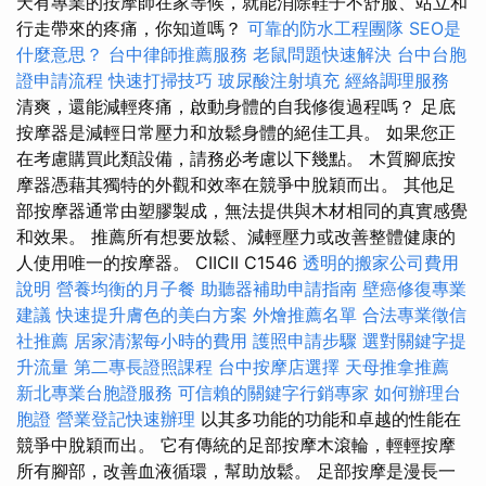
天有專業的按摩師在家等候，就能消除鞋子不舒服、站立和
行走帶來的疼痛，你知道嗎？
可靠的防水工程團隊
SEO是
什麼意思？
台中律師推薦服務
老鼠問題快速解決
台中台胞
證申請流程
快速打掃技巧
玻尿酸注射填充
經絡調理服務
清爽，還能減輕疼痛，啟動身體的自我修復過程嗎？ 足底
按摩器是減輕日常壓力和放鬆身體的絕佳工具。 如果您正
在考慮購買此類設備，請務必考慮以下幾點。 木質腳底按
摩器憑藉其獨特的外觀和效率在競爭中脫穎而出。 其他足
部按摩器通常由塑膠製成，無法提供與木材相同的真實感覺
和效果。 推薦所有想要放鬆、減輕壓力或改善整體健康的
人使用唯一的按摩器。 CIICII C1546
透明的搬家公司費用
說明
營養均衡的月子餐
助聽器補助申請指南
壁癌修復專業
建議
快速提升膚色的美白方案
外燴推薦名單
合法專業徵信
社推薦
居家清潔每小時的費用
護照申請步驟
選對關鍵字提
升流量
第二專長證照課程
台中按摩店選擇
天母推拿推薦
新北專業台胞證服務
可信賴的關鍵字行銷專家
如何辦理台
胞證
營業登記快速辦理
以其多功能的功能和卓越的性能在
競爭中脫穎而出。 它有傳統的足部按摩木滾輪，輕輕按摩
所有腳部，改善血液循環，幫助放鬆。 足部按摩是漫長一