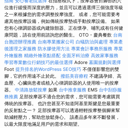
指南
安心養老院選擇
在指壓模式下，按摩器會對腳部的穴
位進行緩慢而深度的壓力，並且可以透過選擇三個強度等級
之一來根據您的需求調整按摩強度。 或者，您可能需要考
慮其他按摩設備，例如傳統按摩墊或手動按摩設備。 如果
您有心律調節器或內建除顫器、正在懷孕、哺乳或有任何健
康問題，請在使用前諮詢您的醫生。 OTO - 慶典餐飲
台南
台胞證辦理推薦
台南專業搬家公司
白蟻防治與處理
專業產
後護理之家服務
防水膠使用方法
專業會計事務所服務
專業
外燴服務
精緻外燴茶點搭配
全面牙科治療
高效家事服務
學習專業數位行銷技巧的最佳選擇
Adore
墓園規劃與選擇
Foot
提升排名的WordPress SEO技巧
不僅僅影響您的雙
腳，它的作用遠不止於此。
撥筋美容療程
不建議孕婦、高
血壓、心臟病患者或植入心律調節器的人使用唯一的按摩
器。
中清路放鬆按摩
如果
台中推拿服務
EMS
台中刮痧服
務推薦
足部按摩器不適合您的需求，您可能需要考慮購買
傳統的按摩器。 也許您甚至不知道阿基里斯腱是您最重要
的反射點之一？ 足部按摩器可以透過輕輕按摩整個腳來幫
助減輕壓力，幫助您放鬆身心。 該產品多年來不斷發展，
以最大限度地滿足用戶的需求和期望。