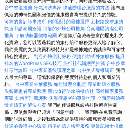
以將放鬆體驗提升到一個新的水平，同時讓您煥發活力。
台中整復推薦
冷氣清洗專家
快速辦理台胞證的方法
讓布達
佩斯的神奇氛圍和絕佳的健康機會為您提供持久的體驗。
可靠的會計師事務所
房間設計的最佳選擇
五權路按摩服務
快速申請泰國簽證
可靠的外燴公司推薦
台南地區清潔公司
推薦
了解助聽器價格範圍
布達佩斯蘊藏著豐富的歷史和文
化寶藏，您可以透過我們的旅行陪伴服務更深入地了解它。
我們美麗的女服務員和模特兒都是根據她們的誠信和可靠性
精心挑選的。
到府外燴便利服務
便捷自助式外燴服務
提升
排名的WordPress SEO技巧
旅行社代辦護照推薦
台中按摩
排毒討論區
台中專業產後護理之家
台中美式脊椎矯正
我們
以最大的尊重、謹慎和保密的態度對待您的個人和商業資
料。
台中專業外燴服務
如何辦理台胞證
專業助聽器服務
失智症患者專業照護
新北值得信賴的徵信社
高雄搬家服務
專家
如何辦理新護照
失智症患者的專業照護
全面牙科治療
散光矯正的解決方案
我們的伴遊服務嚴格排除所有性關
係，即使參與者已超過「同意年齡」。 我們將在免費諮詢
期間討論細節，之後我將為您提供獨特的服務套餐和報價。
舒適的養護中心環境
精準的聽力檢查服務
專業記帳士推薦