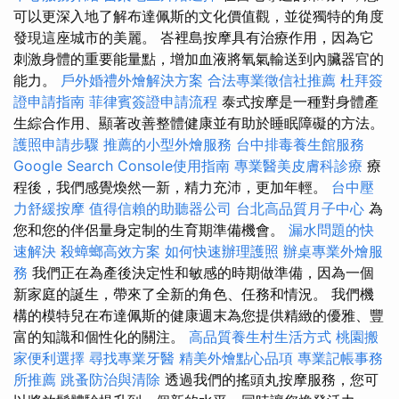
可以更深入地了解布達佩斯的文化價值觀，並從獨特的角度
發現這座城市的美麗。 峇裡島按摩具有治療作用，因為它
刺激身體的重要能量點，增加血液將氧氣輸送到內臟器官的
能力。
戶外婚禮外燴解決方案
合法專業徵信社推薦
杜拜簽
證申請指南
菲律賓簽證申請流程
泰式按摩是一種對身體產
生綜合作用、顯著改善整體健康並有助於睡眠障礙的方法。
護照申請步驟
推薦的小型外燴服務
台中排毒養生館服務
Google Search Console使用指南
專業醫美皮膚科診療
療
程後，我們感覺煥然一新，精力充沛，更加年輕。
台中壓
力舒緩按摩
值得信賴的助聽器公司
台北高品質月子中心
為
您和您的伴侶量身定制的生育期準備機會。
漏水問題的快
速解決
殺蟑螂高效方案
如何快速辦理護照
辦桌專業外燴服
務
我們正在為產後決定性和敏感的時期做準備，因為一個
新家庭的誕生，帶來了全新的角色、任務和情況。 我們機
構的模特兒在布達佩斯的健康週末為您提供精緻的優雅、豐
富的知識和個性化的關注。
高品質養生村生活方式
桃園搬
家便利選擇
尋找專業牙醫
精美外燴點心品項
專業記帳事務
所推薦
跳蚤防治與清除
透過我們的搖頭丸按摩服務，您可