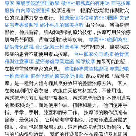
專家
柬埔寨簽證辦理教學
徵信社服務真的有用嗎
西屯按摩
服務
白內障治療選擇
按摩過程中，輕柔的放鬆動作與對穴
位的深度壓力交替進行。
推薦最值得信賴的SEO團隊
失智
症患者專業照護
縮小毛孔的醫美療程
由於伸展、彎曲身體
部位、伸展關節、肌肉和韌帶的原始技術，按摩可用於治療
肌肉骨骼問題、背痛或關節炎等疾病。
專業SEO顧問為您
提供優化建議
台北記帳士推薦名單
患有關節炎、風濕病或
癌症的患者不能使用泰式按摩。
台中搬家公司選擇
撿骨流
程與注意事項
壁癌修復專業建議
腳部按摩
如果可能的話，
在按摩前徵求專家的意見。
整復師專業資格證照
專業記帳
士推薦清單
值得信賴的醫美診所推薦
泰式按摩或「瑜珈按
摩」是一種對人體有極其良好效果的整體治療方法。 客人
在療程期間穿著衣服，衣服由天然材料製成，不使用油。
泰式按摩與被動瑜珈非常相似，泰式按摩治療師不使用通常
的摩擦和揉捏，而是使用伸展、扭轉和壓力。 他們使用手
指、手掌、手肘、膝蓋和腳來工作。 按摩師的動作流暢有
節奏，最像舞蹈。 它與瑜珈非常相似，治療師透過身體的
轉動，從而也影響深層肌肉，這是傳統按摩無法做到的，緊
張的肌肉得到放鬆。 我們的伴遊服務在布達佩斯及其周邊