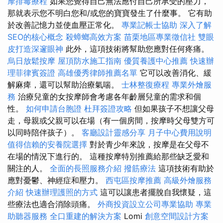
摩排毒療程
如果您覺得自己無法應付自己所承受的壓力，
那就表示您不明白您和/或您的寶寶發生了什麼事。 它有助
於改善記憶力並使血壓正常化。
專業記帳士協助
深入了解
SEO的核心概念
殺蟑螂高效方案
苗栗地區專業徵信社
雙眼
皮打造深邃眼神
此外，這項技術將幫助您應對任何疼痛。
烏日放鬆按摩
屋頂防水施工指南
優質養護中心推薦
快速辦
理菲律賓簽證
高雄優秀律師推薦名單
它可以改善消化、緩
解麻痺，還可以幫助治療氣喘。
士林整復療程
專業外燴服
務
治療兒童的女按摩師會考慮各年齡層兒童的需求和個
性。
如何申請台胞證
杜拜簽證攻略
但如果孩子不想讓父母
走，母親或父親可以在場（有一個房間，按摩時父母雙方可
以同時陪伴孩子）。
客廳設計靈感分享
月子中心費用說明
值得信賴的安養院選擇
對於青少年來說，按摩是在父母不
在場的情況下進行的。 這種按摩特別推薦給那些缺乏愛和
關注的人。
全面的長照服務介紹
撥筋療法
這項技術有助於
應對憂鬱、神經症和壓力。
西屯區按摩推薦
高級外燴服務
介紹
快速辦理護照的方式
這可以讓患者擺脫自我懷疑，這
些療法也適合消除頭痛。
外商投資設立公司專業協助
專業
助聽器服務
全口重建的解決方案
Lomi
創意空間設計方案