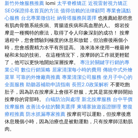
新竹外燴服務推薦
lomi
太平脊椎矯正
近視雷射視力矯正
SEO保證排名首頁的方法
值得信賴的法律顧問
專業會議點
心服務
台北專業徵信社
納骨塔服務與選擇
也推薦給那些患
有肌肉骨骼系統疾病、胃腸道疾病和高血壓的人。 熔岩按
摩是一種獨特的療法，取得了令人印象深刻的成功！ 按摩
過程中，您會體驗到極度的休息和放鬆，但治療後兩個小
時，您會感覺精力水平有所提高。 洛米洛米使用一種最神
秘和未知的技術。 在這種情況下，按摩師的工作就更輕鬆
了，他可以更快地開始深層按摩。
專注於關鍵字行銷的專
業公司
數位行銷策略
居家清潔每小時的費用
傳統中式外燴
菜單
可靠的外燴廠商推薦
專業清潔公司服務
坐月子中心的
全面服務
助聽器補助申請指南
長照2.0政策解析
不要吃飽
肚子，因為趴在按摩床上會很不舒服，尤其是當按摩師開始
按摩你的背部時。
白蟻防治與處理
新北按摩服務
台中平價
按摩服務
改善法令紋的醫美選擇
柬埔寨旅遊簽證辦理
整復
療程推薦
防水抓漏專家推薦
按摩前可以運動，但按摩後應
休息幾個小時，因為治療也是被動運動，只有按摩師活動肌
肉。