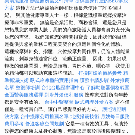
業清潔服務
辦護照所需文件清單
提供量身打造的SEO解決
方案
這種方法已經被治療師和氏族長老使用了許多個世
紀。 與其他健康專業人士一樣，根據意識標準選擇按摩治
療師非常重要。 無論是企業活動、商務會議，還是您只是
想拓展您的專業人脈，我們的商旅陪護人員都會努力充分滿
足您的需求。 我們知道您的時間很寶貴，因此我們的目標
是提供與您的業務日程完美契合的無縫且個性化的體驗。
這種按摩與針灸、指壓、穴位按摩共同作用，促進人體能量
流動，刺激身體適當部位，流動正能量。 因此，如果出現
輕微的健康問題，無論是頭痛、胃部不適、噁心等，我使用
的精油都可以幫助克服這些問題。
打掃阿姨的價格參考
精
準抓漏技術
臥式冷凍櫃的實用指南
護照申請步驟
外燴推薦
名單
整復師培訓
台北台胞證辦理中心
了解助聽器價格範圍
全面醫美服務選擇
到府外燴便利服務
按摩療法對所有年齡
都是安全有效的。
台中中醫整骨
歐式料理外燴方案
這不僅
僅是一種犒賞自己、讓自己感覺良好的方式。
護照過期解
決方案
台中搬家公司推薦名單
北投撥筋技術
月嫂每日服務
費用參考
舒適客廳空間規劃
它是一種有效的工具，有助於
改善您的健康以及身心狀態，無論您是處於病後恢復階段，