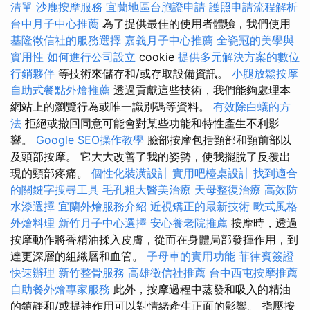
清單
沙鹿按摩服務
宜蘭地區台胞證申請
護照申請流程解析
台中月子中心推薦
為了提供最佳的使用者體驗，我們使用
基隆徵信社的服務選擇
嘉義月子中心推薦
全瓷冠的美學與
實用性
如何進行公司設立
cookie
提供多元解決方案的數位
行銷夥伴
等技術來儲存和/或存取設備資訊。
小腿放鬆按摩
自助式餐點外燴推薦
透過貢獻這些技術，我們能夠處理本
網站上的瀏覽行為或唯一識別碼等資料。
有效除白蟻的方
法
拒絕或撤回同意可能會對某些功能和特性產生不利影
響。
Google SEO操作教學
臉部按摩包括頸部和頸前部以
及頭部按摩。 它大大改善了我的姿勢，使我擺脫了反覆出
現的頸部疼痛。
個性化裝潢設計
實用吧檯桌設計
找到適合
的關鍵字搜尋工具
毛孔粗大醫美治療
天母整復治療
高效防
水漆選擇
宜蘭外燴服務介紹
近視矯正的最新技術
歐式風格
外燴料理
新竹月子中心選擇
安心養老院推薦
按摩時，透過
按摩動作將香精油揉入皮膚，從而在身體局部發揮作用，到
達更深層的組織層和血管。
子母車的實用功能
菲律賓簽證
快速辦理
新竹整骨服務
高雄徵信社推薦
台中西屯按摩推薦
自助餐外燴專家服務
此外，按摩過程中蒸發和吸入的精油
的鎮靜和/或提神作用可以對情緒產生正面的影響。 指壓按