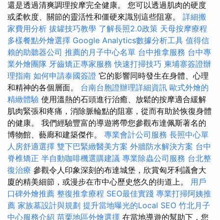
還是透過清爽調理按摩完全健康。 您可以透過肌肉的硬度
或柔軟度、關節的靈活性和僵硬來識別這些阻塞。
詳細搬
家費用分析
拔罐技巧教學
了解長照2.0政策
天母按摩療程
多樣餐點外燴選擇
Google Analytics數據分析工具
值得信
賴的助聽器公司
推薦的月子中心名單
台中推拿服務
台中專
業外燴團隊
牙齒矯正專家服務
快速打掃技巧
柬埔寨簽證辦
理指南
如何申請泰國簽證
它的影響同時發生在身體、心理
和精神的各個層面。
台南台胞證辦理詳細資訊
歐式外燴的
精緻體驗
使用溫熱的石頭進行治癒、放鬆的按摩適合緩解
肌肉緊張和疼痛，消除脈輪點的阻塞，從而有助於恢復身體
的健康。 我們經驗豐富的導遊將帶您參觀布達佩斯著名的
博物館、藝廊和建築傑作。
專業會計公司服務
長照中心單
人房舒適選擇
雙下巴緊緻醫美方案
外牆防水解決方案
台中
脊椎矯正
半自動咖啡機選購建議
專業除蟲公司服務
台北整
復治療
參觀令人印象深刻的布達城堡，欣賞匈牙利議會大
廈的精美細節，或漫步在市中心歷史悠久的街道上。
用戶
口碑外燴推薦
整復推拿療程
SEO最佳實踐
專業打掃阿姨推
薦
家族墓設計與規劃
提升當地曝光的Local SEO
竹北月子
中心服務介紹
苗栗地區外燴選擇
在當地導遊的幫助下，您