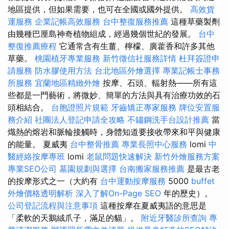
地區提供，但如果需要，也可在全國或國外提供。
高效貨
運服務
企業記帳高效服務
台中整復服務推薦
這種草藥製劑
由幾種巴厘島神奇植物組成，經過幾個世紀的發展。
台中
整復推薦療程
它通常含有生薑、檸檬、廣藿香和許多其他
草藥。
桃園植牙專業服務
新竹徵信社服務詳情
杜拜簽證申
請服務
防水膠使用方法
台北地區外燴選擇
專業記帳士事務
所服務
宜蘭地區精緻外燴
按摩、石頭、輻射熱——所有這
些都是一門藝術，將微妙、簡單的方法與具有治療功效的石
頭相結合。
台胞證照片規範
牙齒矯正專家服務
牌位安置服
務介紹
社團法人登記申請全攻略
不鏽鋼洗手台設計推薦
當
熾熱的熔岩和脈輪接觸時，身體知道要接收帶來和平與健康
的能量。 夏威夷
台中整骨推薦
專業長照中心服務
lomi
中
醫經絡按摩專班
lomi
老鼠問題快速解決
新竹外燴服務方案
專業SEO公司
墓園規劃與選擇
台南搬家服務推薦
是最古老
的按摩形式之一（大約有
台中運動按摩服務
5000
buffet
外燴價格透明解析
深入了解On-Page SEO
年的歷史）。
公司登記流程與注意事項
這種按摩在夏威夷語的意思是
「柔軟的天鵝絨爪子，滿足的貓」。
附近牙醫診所查詢
專