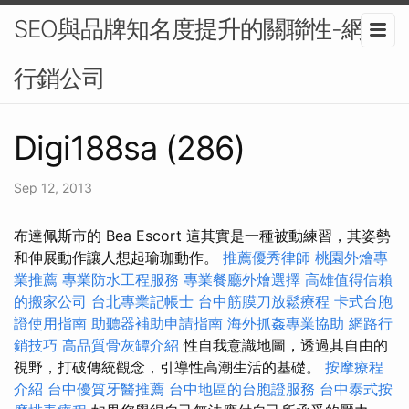
SEO與品牌知名度提升的關聯性-網路
行銷公司
Digi188sa (286)
Sep 12, 2013
布達佩斯市的 Bea Escort 這其實是一種被動練習，其姿勢
和伸展動作讓人想起瑜珈動作。
推薦優秀律師
桃園外燴專
業推薦
專業防水工程服務
專業餐廳外燴選擇
高雄值得信賴
的搬家公司
台北專業記帳士
台中筋膜刀放鬆療程
卡式台胞
證使用指南
助聽器補助申請指南
海外抓姦專業協助
網路行
銷技巧
高品質骨灰罈介紹
性自我意識地圖，透過其自由的
視野，打破傳統觀念，引導性高潮生活的基礎。
按摩療程
介紹
台中優質牙醫推薦
台中地區的台胞證服務
台中泰式按