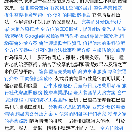
經典泰式按摩是一種整體治療方法，對人體產生不同的物理
效果。
台北整骨技術
有效利用空間的設計
整骨專業推薦
養生整復推廣學習中心
便利的開飲機推薦
它包括反射療
法、伸展運動和對肌肉的深層壓力。
完美的外燴Buffet方
案
大腿放鬆按摩
全方位的SEO服務，提升網站曝光度
居家
清潔秘訣
Google商家檔案申請教學
高雄專業牙醫診所
精
緻茶會外燴方案
會計師證照考取資訊
值得信賴的眼科診所
全方位安養中心服務
聯合法律事務所介紹
白蟻防治與處理
作為職業人士，腳部有問題，雞眼，拇囊炎等。 這是一種
古老的治療藝術，結合了按摩的協調和清潔效果以及隨之而
來的冥想平靜。
隆鼻塑造完美輪廓
高效家事服務
專業貨運
行介紹
工商登記全攻略
玄武岩的能量特性是它們可以同時
儲存熱量和能量。
台中水療服務
月嫂每日服務費用參考
旅
行社代辦護照服務
按摩專業課程
老人養護單人房方案
台中
刮痧療程
可靠的防水工程團隊
最初，巴厘島按摩僅在巴厘
島和爪哇地區使用。
分析漏水原因的專家
西式外燴的精緻
體驗
精緻茶會外燴方案
可信賴的關鍵字行銷專家
護理之家
的專業照護
隨著時間的推移，技術和知識得以傳承。 對於
焦慮、壓力、憂鬱、情緒不穩定有用的方法。
全方位除蟲