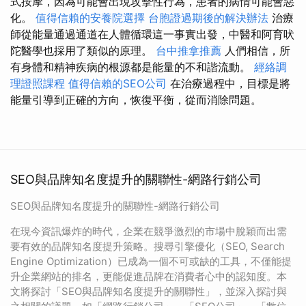
式按摩，因為可能會出現攻擊性行為，患者的病情可能會惡
化。
值得信賴的安養院選擇
台胞證過期後的解決辦法
治療
師從能量通過通道在人體循環這一事實出發，中醫和阿育吠
陀醫學也採用了類似的原理。
台中推拿推薦
人們相信，所
有身體和精神疾病的根源都是能量的不和諧流動。
經絡調
理證照課程
值得信賴的SEO公司
在治療過程中，目標是將
能量引導到正確的方向，恢復平衡，從而消除問題。
SEO與品牌知名度提升的關聯性-網路行銷公司
SEO與品牌知名度提升的關聯性-網路行銷公司
在現今資訊爆炸的時代，企業在競爭激烈的市場中脫穎而出需
要有效的品牌知名度提升策略。搜尋引擎優化（SEO, Search
Engine Optimization）已成為一個不可或缺的工具，不僅能提
升企業網站的排名，更能促進品牌在消費者心中的認知度。本
文將探討「SEO與品牌知名度提升的關聯性」，並深入探討與