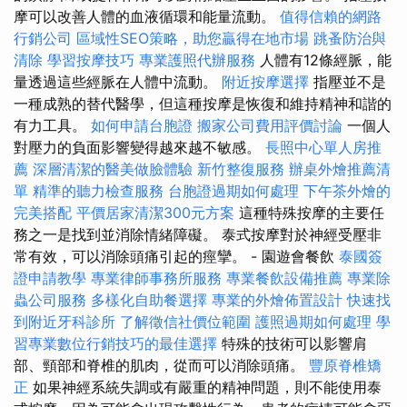
摩可以改善人體的血液循環和能量流動。
值得信賴的網路
行銷公司
區域性SEO策略，助您贏得在地市場
跳蚤防治與
清除
學習按摩技巧
專業護照代辦服務
人體有12條經脈，能
量透過這些經脈在人體中流動。
附近按摩選擇
指壓並不是
一種成熟的替代醫學，但這種按摩是恢復和維持精神和諧的
有力工具。
如何申請台胞證
搬家公司費用評價討論
一個人
對壓力的負面影響變得越來越不敏感。
長照中心單人房推
薦
深層清潔的醫美做臉體驗
新竹整復服務
辦桌外燴推薦清
單
精準的聽力檢查服務
台胞證過期如何處理
下午茶外燴的
完美搭配
平價居家清潔300元方案
這種特殊按摩的主要任
務之一是找到並消除情緒障礙。 泰式按摩對於神經受壓非
常有效，可以消除頭痛引起的痙攣。 - 園遊會餐飲
泰國簽
證申請教學
專業律師事務所服務
專業餐飲設備推薦
專業除
蟲公司服務
多樣化自助餐選擇
專業的外燴佈置設計
快速找
到附近牙科診所
了解徵信社價位範圍
護照過期如何處理
學
習專業數位行銷技巧的最佳選擇
特殊的技術可以影響肩
部、頸部和脊椎的肌肉，從而可以消除頭痛。
豐原脊椎矯
正
如果神經系統失調或有嚴重的精神問題，則不能使用泰