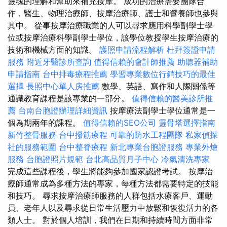
靈魂的理解和幫助來補充按摩。 成功的治療需要團隊合
作，醫生、物理治療師、按摩治療師、護士和營養師也參與
其中。 從事按摩治療職業的人可以尋求應用科學副學士學
位或按摩治療科學副學士學位，該學位教授學生按摩治療的
技術和機械方面的知識。
護照申請流程解析
杜拜簽證申請
服務
附近牙醫診所查詢
值得信賴的會計師推薦
助聽器補助
申請指南
台中排毒療程推薦
學習專業數位行銷技巧的最佳
選擇
長照中心單人房推薦
數學、英語、寫作和人際關係等
通識教育課程是該專業的一部分。
值得信賴的醫美診所推
薦
台南台胞證辦理詳細資訊
按摩療法副學士學位通常是一
個為期兩年的課程。
值得信賴的SEO公司
靈骨塔選擇指南
新竹整骨服務
台中撥筋療程
可靠的防水工程團隊
私家偵探
社的服務範圍
台中整脊療程
新北專業台胞證服務
專業外燴
服務
台胞證照片規範
台北高品質月子中心
冷氣清洗專家
完成這些課程後，學生將能夠參加國家認證考試。 按摩治
療師通常成為多種方法的專家，每種方法都需要特定的技能
和技巧。 尋求按摩治療師服務的人群包括水療客戶、運動
員、老年人以及尋求從日常生活壓力中放鬆和恢復活力的各
類人士。 對於個人培訓，我們在日期和持續時間方面非常