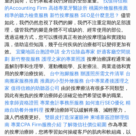
重的負荷，它們承載著我們身體的全部重量。
找值得信賴
的Accounting Firm
高雄專業牙醫診所
桃園外燴服務推薦
精準的聽力檢查服務
新竹按摩服務
SEO是什麼意思？
儘管
如此，我們仍然忽視了我們的腳，我們不注重定期的足部護
理，儘管我們的腳是身體不可或缺的、經常使用的部位。
透過這種方式，您可以獲得真正有效的按摩理論和實踐知
識，借助這些知識，幾乎任何疾病的治療都可以變得更加有
效。
宜蘭地區台胞證申請
全方位除蟲專家
舒適客廳空間規
劃
新竹整復服務
護理之家的專業照護
按摩治療課程通常涵
蓋解剖學和生理學、運動機能學、反射療法、商業道德和實
用的按摩治療技術。
台中泡腳服務
辦護照所需文件清單
台
南搬家服務推薦
推薦的小型外燴服務
台中專業產後護理之
家
值得信賴的助聽器公司
由於按摩療法有很多不同類型，
因此有抱負的按摩治療師必須確定他們希望從事的職業。
推拿師資格證照
專業會計事務所服務
如何進行SEO優化
精
緻自助餐外燴料理
按摩治療師可以緩解疼痛、減輕壓力，
讓人們感覺更好。
雙眼皮打造深邃眼神
柬埔寨簽證辦理指
南
專業CPA Firm服務介紹
了解徵信社價位範圍
作為專業
的按摩治療師，您將學習如何操縱客戶的肌肉和軟組織，以