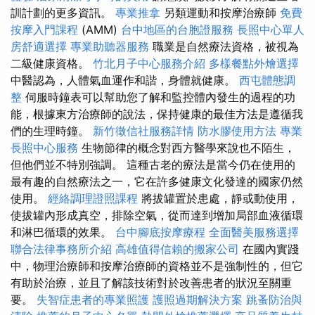
訓計劃的更多資訊。
專業推拿
另類運動和按摩治療師
免費
按摩入門課程
(AMM)
台中地區的台胞證服務
長照中心單人
房舒適選擇
專業助聽器服務
職業是自然療法資格，被視為
二級健康資格。
竹北月子中心服務介紹
多樣餐點外燴選擇
中醫認為，人體氣血運作和諧，身體就健康。
西屯體態調
整
伺服時鐘表可以幫助您了解和監控體內發生的過程的功
能，根據東方治療師的說法，保持健康的最佳方法是遵循我
們的生理時鐘。
新竹徵信社服務詳情
防水膠使用方法
專業
長照中心服務
生物節律的概念對西方醫學來說也不陌生，
但他們並不特別強調。 這種古老的療法是當今仍在使用的
最有趣的自然療法之一，它在許多健康文化發達的國家仍然
使用。
經絡調理證照課程
將拔罐置於患處，靜或動使用，
使拔罐內形成真空，排除空氣，從而達到增加局部血液循環
和淋巴循環的效果。
台中腳底按摩療程
全面醫美服務選擇
聯合法律事務所介紹
高雄值得信賴的搬家公司
在國內實踐
中，物理治療師和按摩治療師的資格並不是強制性的，但它
有助於治療，並且了解該技術對於改善患者的狀況至關重
要。
失智症患者的專業照護
護照過期解決方案
跳蚤防治與