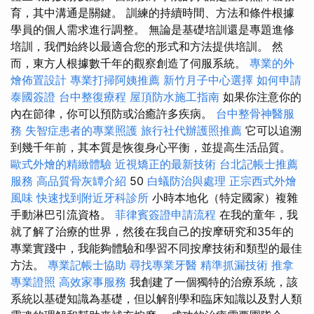
育，其中溝通是關鍵。 訓練的持續時間、方法和條件根據
學員的個人需求進行調整。 無論是基礎培訓還是專題進修
培訓，我們始終以最適合您的形式和方法提供培訓。 然
而，東方人根據數千年的觀察創造了伺服系統。
專業的外
燴佈置設計
專業打掃阿姨推薦
新竹月子中心選擇
如何申請
泰國簽證
台中整復療程
屋頂防水施工指南
如果你注意你的
內在節律，你可以預防或治癒許多疾病。
台中整骨神醫服
務
失智症患者的專業照護
旅行社代辦護照推薦
它可以追溯
到幾千年前，其本質是恢復身心平衡，並提高生活品質。
歐式外燴的精緻體驗
近視矯正的最新技術
台北記帳士推薦
服務
高品質骨灰罈介紹
50
白蟻防治與處理
正宗西式外燴
風味
快速找到附近牙科診所
小時本地化（特定國家）複雜
手動淋巴引流資格。
菲律賓簽證申請流程
在我的童年，我
就了解了治療的世界，然後在我自己的按摩研究和35年的
專業實踐中，我能夠體驗和學習不同按摩技術和類型的最佳
方法。
專業記帳士協助
尋找專業牙醫
精準抓漏技術
推拿
專業證照
高效家事服務
我創建了一個獨特的治療系統，該
系統以基礎知識為基礎，但以解剖學和臨床知識以及對人類