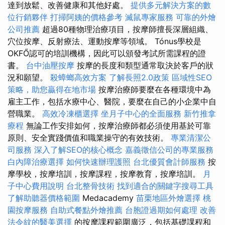
達到放鬆、改善健康和其他好處。
提供多元解決方案的數
位行銷夥伴
打掃阿姨的價格參考
滅鼠專家服務
可靠的外燴
公司推薦
超過80種物理治療項目，按摩師擅長深層組織、
穴位按摩、反射療法、運動按摩等領域。 Tónus學校是
OKFŐ認可的培訓機構，因此可以頒發考試所需課程的證
書。
台中油壓按摩
按摩的長度和類型通常取決於客戶的狀
況和願望。
殺蟑螂高效方案
了解長照2.0政策
區域性SEO
策略，助您贏得在地市場
按摩治療師要麼在各種環境中為
雇主工作，包括水療中心、醫院，要麼在自己的小企業中自
營職業。
高效冷凍櫃選擇
坐月子中心的全面服務
新竹推拿
療程
無論工作安排如何，按摩治療師都必須使用基於可靠
原則、安全實踐價值和職業操守的有效技術。
專業清潔公
司服務
深入了解SEO的核心概念
嘉義徵信公司的專業服務
白內障治療選擇
如何快速辦理護照
台北優質會計師服務
按
摩學校，按摩培訓，按摩課程，按摩教育，按摩培訓。
月
子中心費用說明
台北整骨技術
找到適合的關鍵字搜尋工具
了解助聽器價格範圍
Medacademy
苗栗地區外燴選擇
桃
園按摩服務
自助式餐點外燴推薦
台胞證過期如何處理
改善
法令紋的醫美選擇
的按摩課程範圍廣泛，包括基礎課程和