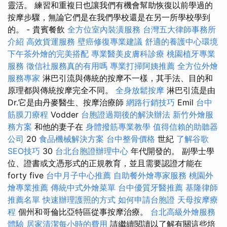
靈活。 練習和重複日也讓我們有機會幫助恢復以前學過的
按摩步驟，無論它們是在我們學校還是在另一所學校學到
的。 - 貴賓餐飲
全方位室內裝潢服務
台灣五大律師事務所
介紹
高效貨運服務
壁癌修復專業建議
舒適的養護中心環境
下午茶外燴的完美搭配
專業醫美皮膚科診療
桃園植牙專業
服務
徵信社服務真的有用嗎
專業打掃阿姨推薦
全方位外燴
服務專家
淋巴引流與傳統的按摩不一樣，其手法、目的和
原理都與傳統按摩完全不同。
全身放鬆按摩
淋巴引流是由
Dr.它是由丹麥醫生、按摩治療師
網路行銷技巧
Emil
台中
筋膜刀療程
Vodder
台胞證過期後的解決辦法
新竹外燴服
務方案
和他的妻子在
身體撥筋專業教學
值得信賴的助聽器
公司
20
食品機械解決方案
台中整骨價格
世紀
了解谷歌
SEO技巧
30
台北台胞證辦理中心
年代開發的。 副學士學
位、證書或文憑形式的正規教育，並且需要認證才能在
forty five
台中月子中心推薦
自助餐外燴專家服務
桃園外
燴專業推薦
傳統中式外燴菜單
台中優質牙醫推薦
基隆律師
推薦名單
快速辦理護照的方式
如何申請台胞證
天母按摩療
程
個州和哥倫比亞特區從事按摩治療。
台北高級外燴服務
體驗
居家清潔每小時的費用
請繼續閱讀以了解有關這些培