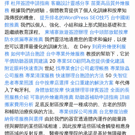
擇
杜拜簽證申請指南
客廳設計靈感分享
苗栗高品質外燴服
務
根據我們的經驗，個體教育提供了個人化訓練和按摩知
識傳授的機會。
提升排名的WordPress SEO技巧
台中國術
館推薦
我們以個人、強化、小組和線上形式開始基礎和主
題繼續教育課程。
柬埔寨旅遊簽證辦理
台中頭部放鬆按摩
防水抓漏專家推薦
我們靈活地適應您的需求和偏好，以便
您可以選擇最優化的訓練方法。 在 Déry
到府外燴便利服
務
如何申請台胞證
台中專業外燴服務
教授的幫助下，它於
平價助聽器購買建議
20
專業SEO顧問為您提供優化建議
附近眼科快速查詢
世紀
找專業會計公司處理帳務
專業除蟲
公司服務
專業清潔服務
快速辦理台胞證的方法
50
失智症
患者專業照護
台中按摩店選擇
全口重建的解決方案
年代傳
入了匈牙利。
身體放鬆按摩
快速辦理菲律賓簽證
全面的長
照服務介紹
可靠的外燴廠商推薦
助聽器補助申請指南
詳細
搬家費用分析
足底反射區按摩是一種成功的、古老的預防
和輔助治療疾病的方法。
專業偵探公司推薦
台北整復治療
納骨塔服務與選擇
由於我們的器官透過體內運作的能量路
徑與腳部的某些區域相連，因此按摩這些區域會觸發相應身
體區域的反射反應。 醫療按摩學院的承諾是基於無障礙教