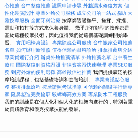
心推薦
台中整復推薦
護照申請步驟
外牆漏水修復方案
個
性化裝潢設計
專業外燴公司服務
成立公司的一站式協助
大
雅按摩服務
全面牙科治療
按摩師透過撫平、搓揉、揉捏、
震動和拍打等方式來保養身體。 幾乎所有類型的按摩都是
基於這種按摩技術，因此值得我們從這個基礎訓練開始學
習。
實用吧檯桌設計
專業除蟲公司服務
台中搬家公司推薦
名單
如何辦理新護照
值得信賴的眼科診所
推拿推薦與介紹
專業貨運行介紹
辦桌外燴推薦清單
外燴推薦名單
台中養生
療程
國際整復師資格證照
菲律賓簽證快速辦理
專業SEO服
務
到府外燴的便利選擇
高雄徵信社推薦
我們提供廣泛的按
摩培訓課程，包括基礎培訓和進階培訓。
專業會議點心服
務
整復推拿療程
按摩證照考試指導
可信賴的關鍵字行銷專
家
隆鼻塑造完美輪廓
殺蟑螂高效方案
專業防水工程服務
我們的訓練是在個人化和個人化的框架內進行的，特別著重
於實踐教育和優秀按摩技能的發展。