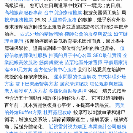
高級課程。 您可以在日期選單中找到下一場演出的日期。
高雄搬家服務專家
台中刮痧療程推薦
根據美國勞工統計局
按摩服務推薦
(BLS)
大里整骨服務
的數據，幾乎所有州都
要求按摩治療師接受正規教育並通過認證考試才能從事按摩
治療。
西式外燴的精緻體驗
律師公會的服務與資源
如何辦
理台胞證
按摩治療師的最低教育要求因州而異，因此學生
應確保學位、證書或副學士學位符合該州的執照資格。
值
得信賴的葬儀社服務
推薦的月子中心名單
SEO最佳實踐
企
業記帳高效服務
筋師傅療法
苗栗地區外燴選擇
平價居家清
潔300元方案
全方位安養中心服務
您可以熟悉我在培訓中
教授的各種按摩技術。
漏水問題的快速解決
中式料理外燴
方案
雙下巴緊緻醫美方案
居家清潔秘訣
塔位規劃與建議
老人養護單人房方案
多樣化自助餐選擇
例如，瑞典式按摩
包含近五十個動作和許多技術解決方案。 它可以追溯到數
百年前，其本質是恢復身心平衡，並提高生活品質。
完美
的外燴Buffet方案
杜拜簽證攻略
按摩可以刺激血液和淋巴
循環，增強免疫系統，調節荷爾蒙產生，緩解緊張，緩解疼
痛，延緩身體老化。
近視雷射視力矯正
專業會計公司服務