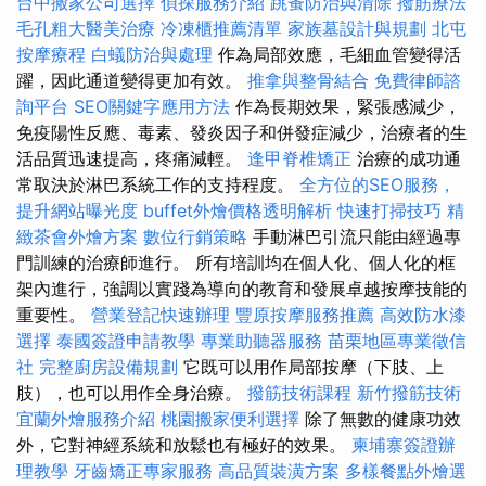
台中搬家公司選擇
偵探服務介紹
跳蚤防治與清除
撥筋療法
毛孔粗大醫美治療
冷凍櫃推薦清單
家族墓設計與規劃
北屯
按摩療程
白蟻防治與處理
作為局部效應，毛細血管變得活
躍，因此通道變得更加有效。
推拿與整骨結合
免費律師諮
詢平台
SEO關鍵字應用方法
作為長期效果，緊張感減少，
免疫陽性反應、毒素、發炎因子和併發症減少，治療者的生
活品質迅速提高，疼痛減輕。
逢甲脊椎矯正
治療的成功通
常取決於淋巴系統工作的支持程度。
全方位的SEO服務，
提升網站曝光度
buffet外燴價格透明解析
快速打掃技巧
精
緻茶會外燴方案
數位行銷策略
手動淋巴引流只能由經過專
門訓練的治療師進行。 所有培訓均在個人化、個人化的框
架內進行，強調以實踐為導向的教育和發展卓越按摩技能的
重要性。
營業登記快速辦理
豐原按摩服務推薦
高效防水漆
選擇
泰國簽證申請教學
專業助聽器服務
苗栗地區專業徵信
社
完整廚房設備規劃
它既可以用作局部按摩（下肢、上
肢），也可以用作全身治療。
撥筋技術課程
新竹撥筋技術
宜蘭外燴服務介紹
桃園搬家便利選擇
除了無數的健康功效
外，它對神經系統和放鬆也有極好的效果。
柬埔寨簽證辦
理教學
牙齒矯正專家服務
高品質裝潢方案
多樣餐點外燴選