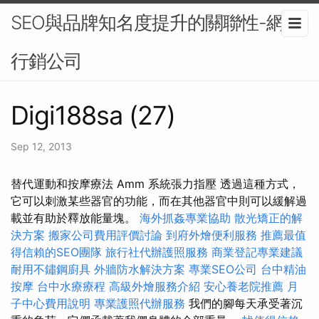
SEO與品牌知名度提升的關聯性-網路
行銷公司
Digi188sa (27)
Sep 12, 2013
替代運動和按摩療法 Amm 系統張力指壓 透過這種方式，
它可以刺激某些器官的功能，而在其他器官中則可以緩解過
載並有助於釋放能量塊。
海外抓姦專業協助
散光矯正的解
決方案
搬家公司費用評價討論
到府外燴便利服務
推薦最值
得信賴的SEO團隊
旅行社代辦護照服務
商業登記專業建議
耐用不鏽鋼廚具
外牆防水解決方案
專業SEO公司
台中精油
按摩
台中水療療程
高級外燴服務介紹
安心養老院推薦
月
子中心費用說明
專業護照代辦服務
我們的腳每天承受著沉