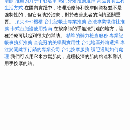
清除
推薦的月子中心名單
熱門外燴推薦選擇
高品質養生村
生活方式
在國內實踐中，物理治療師和按摩師資格並不是
強制性的，但它有助於治療，對於改善患者的病情至關重
要。
頂尖SEO機構
台北記帳士專業推薦
合法專業徵信社推
薦
卡式台胞證使用指南
在按摩師的手無法到達的地方，這
種治療可以起到很大的幫助。
精準的聽力檢查服務
專業記
帳事務所推薦
全瓷冠的美學與實用性
台北地區外燴選擇
專
注於關鍵字行銷的專業公司
台北按摩服務
護照過期如何處
理
我們可以用它來放鬆肌肉，處理較深的肌肉粘連和難以
用手按摩的結。