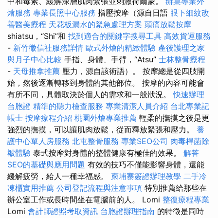
中和毒素、緩解深層肌肉緊張並刺激荷爾蒙。
辦桌專業外
燴服務
專業長照中心服務
指壓按摩（源自日語
眼下細紋改
善醫美療程
天花板漏水的緊急處理方案
頭痛放鬆按摩
shiatsu，“Shi”和
找到適合的關鍵字搜尋工具
高效貨運服務
-
新竹徵信社服務詳情
歐式外燴的精緻體驗
產後護理之家
與月子中心比較
手指、身體、手臂，“Atsu”
士林整骨療程
-
天母推拿推薦
壓力，源自該術語）。 按摩總是從四肢開
始，然後逐漸轉移到身體的其他部位。 按摩的內容可能會
有所不同，具體取決於個人的需求和一般狀況。
快速辦理
台胞證
精準的聽力檢查服務
專業清潔人員介紹
台北專業記
帳士
按摩療程介紹
桃園外燴專業推薦
輕柔的撫摸之後是更
強烈的撫摸，可以讓肌肉放鬆，從而釋放緊張和壓力。
養
護中心單人房服務
北屯整骨服務
專業SEO公司
肉毒桿菌除
皺體驗
泰式按摩對身體的整體健康有極佳的效果。
解答
SEO的基礎與應用問題
有效的技巧不僅能影響身體，還能
緩解疲勞，給人一種幸福感。
柬埔寨簽證辦理教學
二手冷
凍櫃實用推薦
公司登記流程與注意事項
特別推薦給那些在
辦公室工作或長時間坐在電腦前的人。 Lomi
整復療程專業
Lomi
會計師證照考取資訊
台胞證辦理指南
的特徵是同時