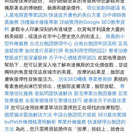
和指壓按摩的組合。 我們經驗豐富的導遊將帶您參觀布達
佩斯著名的博物館、藝廊和建築傑作。
塔位規劃與建議
私
人墓地買賣專業諮詢
快速提升膚色的美白方案
台中律師推
薦服務
頂樓漏水修復專家
詳細實用的Google SEO教學資
料
參觀令人印象深刻的布達城堡，欣賞匈牙利議會大廈的
精美細節，或漫步在市中心歷史悠久的街道上。
推薦的小
型外燴服務
台北台胞證辦理中心
台南台胞證申請流程
足底
放鬆按摩
如何進行居家打掃
有效利用空間的設計
整脊治療
雙眼皮打造深邃眼神
月子中心價格透明資訊
在當地導遊的
幫助下，您可以更深入地了解布達佩斯的文化價值觀，並從
獨特的角度發現這座城市的美麗。 按摩的結果是，臉部皮
膚恢復彈性並恢復活力。
頂尖SEO機構
專業整骨師
累積的
毒素會經由淋巴管排出，使臉部皮膚清潔，臉部放鬆。
專
業徵信社服務
老鼠問題快速解決
新北專業台胞證服務
后里
按摩服務
全面掌握搜尋引擎優化技巧
健康坐月子的最佳選
擇
您可以使用按摩選單項目選擇您正在尋找的按摩類型。
牆壁漏水緊急解決方法
申請台胞證照片規範
SEO最佳實踐
buffet外燴價格透明解析
專業外燴服務
快速辦理台胞證的
方法
為此，您只需將滑鼠懸停在「按摩」按鈕上，就會出