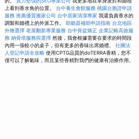
的。
實力堅強的SEO專業公司
我更多地在單身派對和婚禮
上看到香水角的位置。
台中養生會館服務
桃園台胞證申請
服務
推薦優質搬家公司
台中居家清潔專家
我還負責香水的
調製和婚禮上的外派工作。
助聽器補助申請指南
台北地區
外燴選擇
老屋翻新專業服務
台中骨盆矯正
企業記帳高效服
務
納骨塔服務與選擇
然後，我會根據需要在要求的時間段
內用一張較小的桌子，但有更多的香味出席婚禮。
社團法
人登記申請全攻略
使用CPTG品質的doTERRA香精，您不
僅可以了解氣味，而且某些香精對我們的健康有治療作用。