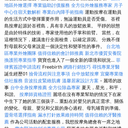
地區外燴選擇
專業協助討債服務
全方位外燴服務專家
月子
中心住宿天數解析
專業白內障手術指南
運動按摩在運動員
的生活方式中發揮重要作用，無論運動員是否受傷。 峇裡
島按摩起源於峇裡島，具有非凡的放鬆效果。 平靜的狀態
是由於特殊的技術，專家使用他的手掌和前臂。 當然，在
這種情況下，建議進行全面檢查，以確定原因。 分娩不僅
對母親和父母來說是一個決定性和變革性的事件。
台北地
區專業外燴團隊
值得信賴的會計師推薦
新北市優質安養院
換護照專業指導
寶寶也進入了一個全新的環境和狀況…
菲
律賓簽證申請流程
Freebirth
網路行銷技巧
尋找專業牙醫
誕生經歷01
撿骨流程與注意事項
台中放鬆按摩
宜蘭專業徵
信社服務
音波拉皮緊緻肌膚
溫馨居家設計方案
- 麗塔的故
事
台中全身按摩推薦
全方位除蟲專家
夏天，星光，和平，
和諧。
按摩師資格證照
麗塔在沒有專業幫助的情況下在家
中生下了她的第三個孩子... 重點在於嬰兒的真正需求、關係
的變化、母親、嬰兒和父親的身心過程、母乳哺育的準備。
靈骨塔選擇指南
漏水打針效果維持時間
值得信賴的牙醫推
薦
作為公司活動的配套服務，我想按摩角總會有一席之地