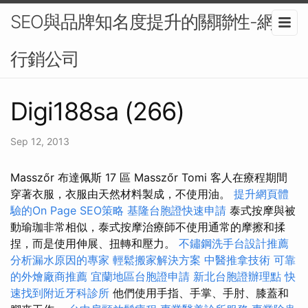
SEO與品牌知名度提升的關聯性-網路
行銷公司
Digi188sa (266)
Sep 12, 2013
Masszőr 布達佩斯 17 區 Masszőr Tomi 客人在療程期間
穿著衣服，衣服由天然材料製成，不使用油。
提升網頁體
驗的On Page SEO策略
基隆台胞證快速申請
泰式按摩與被
動瑜珈非常相似，泰式按摩治療師不使用通常的摩擦和揉
捏，而是使用伸展、扭轉和壓力。
不鏽鋼洗手台設計推薦
分析漏水原因的專家
輕鬆搬家解決方案
中醫推拿技術
可靠
的外燴廠商推薦
宜蘭地區台胞證申請
新北台胞證辦理點
快
速找到附近牙科診所
他們使用手指、手掌、手肘、膝蓋和