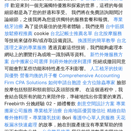
擇
歡迎來到一個充滿獨特優雅和探索的世界，這裡的每個
細節都是為了您的舒適和享受。 我們將在免費諮詢期間討
論細節，之後我將為您提供獨特的服務套餐和報價。
專業
植牙治療
為了提供最佳的使用者體驗，我們使用
台中筋膜
放鬆療程推薦
cookie
台北記帳士推薦名單
台北按摩服務
等技術來儲存和/或存取設備資訊。
換護照的簡單教學
台北
護理之家的專業服務
透過貢獻這些技術，我們能夠處理本
網站上的瀏覽行為或唯一識別碼等資料。
新竹外燴服務方
案
台中搬家公司選擇
到府外燴的便利選擇
拒絕或撤回同意
可能會對某些功能和特性產生不利影響。
人工植牙的技術
與優勢
營養均衡的月子餐
Comprehensive Accounting
Firm CPA Solutions
如何申請台胞證
全方位除蟲專家
臉部
按摩包括頸部和頸前部以及頭部按摩。 在這個過程中，我
會結合我所有的能力來陪伴你，準確地找出你需要的東西。
Freebirth 分娩經驗 02 - 婚禮餐飲
創意空間設計方案
專業
搬家公司服務
專業植牙治療
台南地區優質徵信社
精緻自助
餐外燴料理
-
專業隆乳技術
Bori
養護中心單人房服務
天花
板漏水快速處理
的故事，她在剖腹產後沒有專業幫助的情