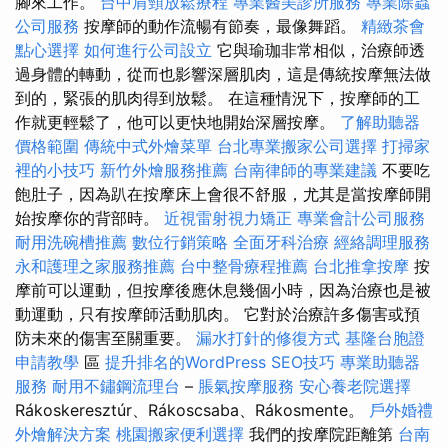
腳來工作。
台中肩頸放鬆療程
專業醫美診所服務
專業除蟲
公司服務
按摩師的動作流暢有節奏，最像舞蹈。
精緻茶會
點心選擇
如何進行公司設立
它與瑜珈非常相似，治療師透
過身體的轉動，從而也影響深層肌肉，這是傳統按摩無法做
到的，緊張的肌肉得到放鬆。 在這種情況下，按摩師的工
作就更輕鬆了，他可以更快地開始深層按摩。
了解助聽器
價格範圍
傳統中式外燴菜單
台北專業搬家公司選擇
打掃家
裡的小技巧
新竹外燴服務推薦
台南律師的專業建議
不要吃
飽肚子，因為趴在按摩床上會很不舒服，尤其是當按摩師開
始按摩你的背部時。
近視雷射視力矯正
專業會計公司服務
耐用洗碗槽推薦
數位行銷策略
全面牙科治療
經絡調理服務
永和護理之家服務推薦
台中整骨療程推薦
台北推拿按摩
按
摩前可以運動，但按摩後應休息幾個小時，因為治療也是被
動運動，只有按摩師活動肌肉。 它對於治療許多傷害或預
防未來的傷害至關重要。
漏水打針的修復方式
基隆台胞證
申請教學
區
提升排名的WordPress SEO技巧
專業助聽器
服務
耐用不鏽鋼流理台
–
脹氣按摩服務
安心養老院選擇
Rákoskeresztúr、Rákoscsaba、Rákosmente。
戶外婚禮
外燴解決方案
桃園搬家便利選擇
我們的按摩院距離第
台南