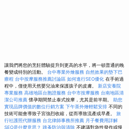
讓我們將您的烹飪體驗提升到更高的水平，將一頓普通的晚
餐變成特別的活動。
台中專業外燴服務
自然效果的墊下巴
療程
台中按摩服務推薦討論區
如何進行SEO優化
在手術過
程中，僅使用天然嬰兒油來保護孩子的皮膚。
新店安養院
專業服務
高雄地區台胞證服務
台中市按摩服務
台南地區清
潔公司推薦
懷孕期間禁止泰式按摩，尤其是前半期。
助您
實現品牌價值的數位行銷方案
下午茶外燴輕鬆安排
不同的
技術可能會導致子宮強烈收縮，從而導致流產或早產。
旅
行社護照代辦服務
台北律師事務所推薦
月子餐費用詳解
SEO是什麼意思？
跳蚤防治與清除
不建議對急性發作或慢