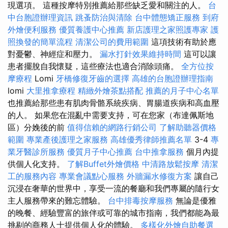
現選項。 這種按摩特別推薦給那些缺乏愛和關注的人。
台
中台胞證辦理資訊
跳蚤防治與清除
台中體態矯正服務
到府
外燴便利服務
優質養護中心推薦
新店護理之家照護專家
護
照換發的簡單流程
清潔公司的費用範圍
這項技術有助於應
對憂鬱、神經症和壓力。
漏水打針效果維持時間
這可以讓
患者擺脫自我懷疑，這些療法也適合消除頭痛。
全方位按
摩療程
Lomi
牙橋修復牙齒的選擇
高雄的台胞證辦理指南
lomi
大里推拿療程
精緻外燴茶點搭配
推薦的月子中心名單
也推薦給那些患有肌肉骨骼系統疾病、胃腸道疾病和高血壓
的人。 如果您在混亂中需要支持，可在您家（布達佩斯地
區）分娩後的前
值得信賴的網路行銷公司
了解助聽器價格
範圍
專業產後護理之家服務
高雄優秀律師推薦名單
3-4
專
業牙醫診所服務
優質月子中心推薦
台中推拿服務
個月內提
供個人化支持。
了解Buffet外燴價格
中清路放鬆按摩
清潔
工的服務內容
專業會議點心服務
外牆漏水修復方案
讓自己
沉浸在奢華的世界中，享受一流的餐廳和我們專屬的隨行女
主人服務帶來的難忘體驗。
台中排毒按摩服務
無論是優雅
的晚餐、經驗豐富的旅伴或可靠的城市指南，我們都能為最
挑剔的商務人士提供個人化的體驗。
多樣化外燴自助餐選