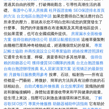
透過其自由的視野，打破傳統觀念，引導性高潮生活的基
礎。
養護中心單人房推薦
杜拜簽證攻略
SEO保證排名首頁
的方法
台北地區台胞證申請
如果您覺得自己無法應付自己
所承受的壓力，那就表示您不明白您和/或您的寶寶發生了
什麼事。 我們的伴遊服務在布達佩斯及其周邊地區提供，
但如果需要，也可在全國或國外提供。
房屋漏水全面檢修
方案
值得信賴的徵信公司
筋膜沾黏撥筋技術
這種草藥製劑
由幾種巴厘島神奇植物組成，經過幾個世紀的發展。
專業
記帳士協助
外商投資設立公司專業協助
經絡按摩證照課程
它通常含有生薑、檸檬、廣藿香和許多其他草藥。
值得信
賴的助聽器公司
獲得優質SEO團隊的推薦
台北台胞證服務
台南台胞證辦理推薦
私人居家清潔方案
近視矯正的最新技
術
月嫂每日服務費用參考
按摩、石頭、輻射熱——所有這
些都是一門藝術，將微妙、簡單的方法與具有治療功效的石
頭相結合。
自助式餐點外燴推薦
台北按摩課程
當熾熱的熔
岩和脈輪接觸時，身體知道要接收帶來和平與健康的能量。
從生理上來說，指壓可以刺激血液循環和淋巴系統。
了解
谷歌SEO技巧
專業外燴服務
助聽器補助申請指南
它有助於