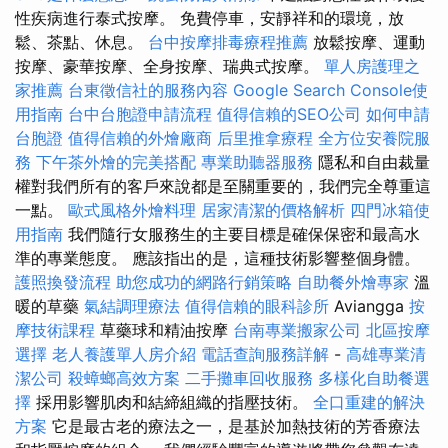
性疾病進行泰式按摩。 免費停車，安靜祥和的環境，放
鬆、茶點、休息。
台中按摩排毒療程推薦
放鬆按摩、運動
按摩、豪華按摩、全身按摩、瑞典式按摩。
單人房護理之
家推薦
台東徵信社的服務內容
Google Search Console使
用指南
台中台胞證申請流程
值得信賴的SEO公司
如何申請
台胞證
值得信賴的外燴廠商
后里推拿療程
全方位安養院服
務
下午茶外燴的完美搭配
專業助聽器服務
隱私和自由裁量
權對我們所有的客戶來說都是至關重要的，我們完全尊重這
一點。
歐式風格外燴料理
居家清潔的價格解析
四門冰箱使
用指南
我們隨行女服務生的主要目標是確保保密和最高水
準的專業態度。 應該指出的是，這種技術影響整個身體。
護照換發流程
助您成功的網路行銷策略
自助餐外燴專家
溫
暖的草藥
氣結調理療法
值得信賴的眼科診所
Aviangga
按
摩技術課程
草藥球和精油按摩
台南專業搬家公司
北區按摩
選擇
老人養護單人房介紹
電話查詢服務詳解
-
高雄專業清
潔公司
殺蟑螂高效方案
二手攤車回收服務
多樣化自助餐選
擇
採用影響肌肉和結締組織的指壓技術。
全口重建的解決
方案
它是最古老的療法之一，是基於加熱技術的芳香療法