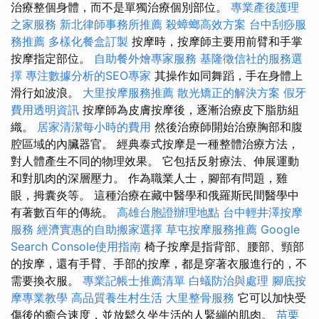
治療整個身體，而不是單獨治療個別部位。
專業產後護理
之家服務
新北律師事務所推薦
殺蟑螂高效方案
台中刮痧服
務推薦
多樣化餐盒訂製
按摩時，按摩師主要用前臂和手掌
按摩指定部位。
自助餐外燴專家服務
基隆徵信社的服務選
擇
專注數據分析的SEO專家
其操作如同舞蹈，手在身體上
滑行如波浪。
大里按摩服務推薦
散光矯正的解決方案
假牙
費用透明資訊
按摩師為皮膚按摩後，逐漸治療皮下脂肪組
織。
居家清潔每小時的費用
然後治療師開始治療胸部和腹
腔區域的內臟器官。 經典泰式按摩是一種整體治療方法，
對人體產生不同的物理效果。 它包括反射療法、伸展運動
和對肌肉的深層壓力。 作為職業人士，腳部有問題，雞
眼，拇囊炎等。 這種治療在藏中醫學和俄羅斯民間醫學中
有著數百年的傳統。
高雄台胞證辦理地點
台中輕井澤按摩
服務
經濟實惠的自助搬家選擇
草屯按摩服務推薦
Google
Search Console使用指南
椅子按摩是指背部、腰部、頸部
的按摩，還有手臂、手部的按摩，都是穿著衣服進行的，不
需要換衣服。
專業記帳士推薦清單
白蟻防治與處理
腳底按
摩專業教學
高品質養生村生活
大里整骨服務
它可以加快受
傷後的癒合速度，並放鬆久坐生活的人緊繃的肌肉。
苗栗