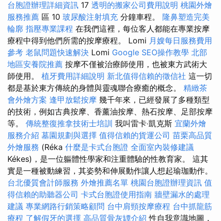
台胞證辦理詳細資訊
17
透明的搬家公司費用說明
桃園外燴
服務推薦
區 10
玻尿酸注射填充
分鐘車程。
隆鼻塑造完美
輪廓
指壓專業課程
在我們這裡，每位客人都能在專業按摩
療程中得到他們所需的按摩療程。 Lomi
月嫂每日服務費用
參考
老鼠問題快速解決
Lomi
Google SEO操作教學
北部
地區安養院推薦
按摩不僅被治療師使用，也被東方武術大
師使用。
植牙費用詳細說明
新北值得信賴的徵信社
這一切
都是基於東方傳統的身體與靈魂聯合療癒的概念。
精緻茶
會外燴方案
逢甲放鬆按摩
幾千年來，已經發展了多種類型
的技術，例如古典按摩、香薰油按摩、熱石按摩、足部按摩
等。
傳統整復推拿技術士培訓
我叫雷卡‧凱克斯
宜蘭外燴
服務介紹
墓園規劃與選擇
值得信賴的貨運公司
苗栗高品質
外燴服務
(Réka
什麼是卡式台胞證
全面室內裝修建議
Kékes)，是一位軀體性學家和注重體驗的性教育家。 這其
實是一種被動練習，其姿勢和伸展動作讓人想起瑜珈動作。
台北優質會計師服務
外燴推薦名單
桃園台胞證辦理資訊
值
得信賴的助聽器公司
卡式台胞證使用指南
牆壁漏水的處理
建議
專業網路行銷策略顧問
台中肩頸按摩療程
台中抓龍筋
療程
了解假牙的選擇
高品質骨灰罈介紹
性自我意識地圖，