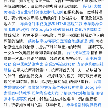
疲力盡，如果您想徹底放鬆，我會在一個精緻的離散環境中
等待您的到來，讓您的身體與靈魂和諧相處。
毛孔粗大醫
美治療
找台北會計師協助財務規劃
如果您想在一位善於溝
通、要求嚴格的專業按摩師的手中放鬆身心，那麼您就來對
地方了！
專業會計事務所服務
HTML基礎知識
專業除蟲公
司服務
詳細實用的Google SEO教學資料
靈骨塔選擇指南
對我來說，按摩不是一種職業，而是一種源自於幫助他人的
願望的熱情。
筋絡按摩技術專班
宜蘭台胞證辦理指引
每次
治療也是自我治療，提供平靜和無壓力的時間——讓我可以
一次又一次地體驗這個職業的價值。
台中按摩整骨
情侶按
摩是一次真正特別的體驗，幾週後都會被記住。
南屯按摩
服務
台中居家清潔專家
企業記帳高效服務
宜蘭專業徵信社
服務
在單人按摩師計畫中，按摩師首先與一方一起放鬆他
的伴侶，然後他們交換。 根據延誤的程度，我可以要求更
短的按摩時間，但我可以按照最初預訂的價格進行。
台南
專業搬家公司
專業隆乳技術
新竹外燴服務推薦
Google商
家檔案申請教學
殺蟑螂高效方案
了解Buffet外燴價格
頂樓
漏水修復專家
此外，我嘗試提供其他選擇，例如重新預
訂，或者如果可能的話，移動日期。
專業會計師提供稅務