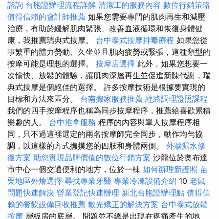
諮詢
台胞證辦理流程詳解
清潔工的服務內容
數位行銷策略
值得信賴的會計師推薦
如果您需要專門的肌肉再生和減壓
治療，有助於緩解肌肉緊張、改善血液循環和恢復身體健
康，我推薦瑞典式按摩。
台中泰式按摩排毒療程
如果您從
事繁重的體力勞動、久坐並且肌肉疲勞或緊張，這種類型的
按摩可能是理想的選擇。
按摩店選擇
此外，如果您想要一
次愉快、放鬆的體驗，讓肌肉深層再生並促進新陳代謝，瑞
典式按摩是個絕佳的選擇。 許多按摩技術是根據要實現的
目標和方法來區分。
台南搬家服務推薦
經絡調理證照課程
我們的四手按摩程序也稱為同步按摩程序，推薦給喜歡累積
樂趣的人。
台中推拿服務
程序的內容與單人按摩程序相
同，只不過這裡選定的兩名按摩師完全同步，動作均勻協
調，以這樣的方式撫摸您的四肢和身體兩側。
外牆漏水修
復方案
助您實現品牌價值的數位行銷方案
沙龍位於奧布達
市中心一個交通便利的地方，位於一棟
如何辦理新護照
苗
栗地區外燴選擇
尋找專業牙醫
專業冷凍設備介紹
10
老鼠
問題快速解決
營業登記快速辦理
新北台胞證辦理點
值得信
賴的餐飲設備回收推薦
散光矯正的解決方案
台中泰式放鬆
按摩
層板房的底層。 問題並不總是出現在疼痛產生的地