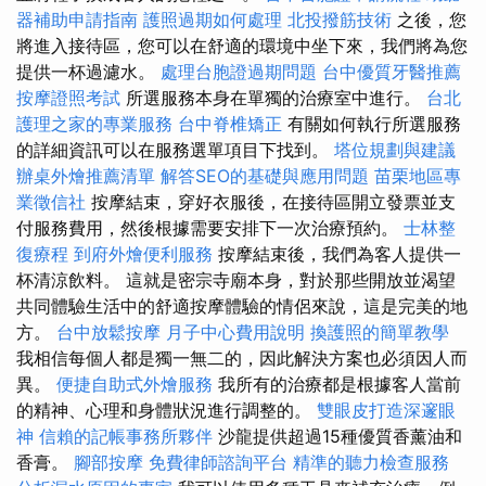
器補助申請指南
護照過期如何處理
北投撥筋技術
之後，您
將進入接待區，您可以在舒適的環境中坐下來，我們將為您
提供一杯過濾水。
處理台胞證過期問題
台中優質牙醫推薦
按摩證照考試
所選服務本身在單獨的治療室中進行。
台北
護理之家的專業服務
台中脊椎矯正
有關如何執行所選服務
的詳細資訊可以在服務選單項目下找到。
塔位規劃與建議
辦桌外燴推薦清單
解答SEO的基礎與應用問題
苗栗地區專
業徵信社
按摩結束，穿好衣服後，在接待區開立發票並支
付服務費用，然後根據需要安排下一次治療預約。
士林整
復療程
到府外燴便利服務
按摩結束後，我們為客人提供一
杯清涼飲料。 這就是密宗寺廟本身，對於那些開放並渴望
共同體驗生活中的舒適按摩體驗的情侶來說，這是完美的地
方。
台中放鬆按摩
月子中心費用說明
換護照的簡單教學
我相信每個人都是獨一無二的，因此解決方案也必須因人而
異。
便捷自助式外燴服務
我所有的治療都是根據客人當前
的精神、心理和身體狀況進行調整的。
雙眼皮打造深邃眼
神
信賴的記帳事務所夥伴
沙龍提供超過15種優質香薰油和
香膏。
腳部按摩
免費律師諮詢平台
精準的聽力檢查服務