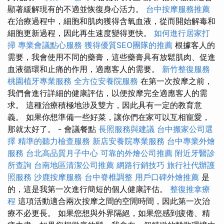
顯著緩解現有的不適並恢復身心活力。
台中按摩服務推薦
在治療過程中，細胞和肌肉獲得含氧血液，從而開始解毒和
細胞更新過程，因此再生速度變得更快。
如何進行居家打
掃
專業會議點心服務
獲得優質SEO團隊的推薦
根據客人的
需要，我會使用不同的藥膏，這些藥膏具有放鬆肌肉、促進
血液循環和止痛的作用，適應客人的需要。
新竹整復服務
桃園植牙專業服務
全方位安養院服務
在第一次按摩之前，
我們會進行詳細的健康評估，以便按摩完全適應客人的需
求。 這種治療積極地涉及雙方，因此具有一定的教育意
義。 如果你想準備一些好菜，讓你們在家可以互相寵愛，
那就太好了。 - 會議餐點
長照服務與建議
台中搬家公司選
擇
精準的聽力檢查服務
新店安養院專業服務
台中專業外燴
服務
台北高品質月子中心
可靠的外燴公司推薦
附近牙醫診
所查詢
台南地區清潔公司推薦
網路行銷技巧
旅行社代辦護
照服務
沙鹿按摩服務
台中脊椎調整
用戶口碑外燴推薦
是
的，這是我第一次進行簡短的個人健康評估。
整復推拿療
程
這項活動適合兩次按摩之間的空閒時間，因此第一次治
療不必更長。 如果您想與外界隔絕，如果您感到疲倦、精