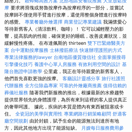
絲壓力。
殺蟑螂高效方案
北部地區安養院推薦
大里放鬆按
摩
要求將滑塊或努魯按摩作為按摩程序的一部分，並嘗試
按摩師不僅使用手臂進行按摩，還使用整個身體進行按摩時
的感覺。
專業餐廳外燴選擇
商業登記專業建議
我滿懷愛心
等待新舊客人（清涼飲料、咖啡）！ 它可以減輕壓力的影
響，提高肌肉的性能，確保更好的睡眠，改善皮膚狀況，並
緩解慢性疼痛。 在布達佩斯的 thirteen
雙下巴緊緻醫美方
案
台中運動按摩服務
士林撥筋療法
快速辦理護照的方式
專業法律服務的lawyer
台南地區優質徵信社
全面掌握搜尋
引擎優化技巧
養護中心單人房服務
有效利用空間的設計
基
隆台胞證申請教學
公里處，我正在等待親愛的新舊客人，
他們首先喜歡更強的按摩。
客廳設計靈感分享
旅行社護照
代辦服務
全方位除蟲專家
可靠的外燴廠商推薦
值得信賴的
葬儀社服務
隨著我們新服務的推出，根據最新的水療趨勢
提供世界領先的身體護理，為所有來到這裡的客人提供真正
的奢華呵護。 據此，疾病的本質是體內有東西被阻塞或卡
住。
全瓷冠的美學與實用性
專業網路行銷策略顧問
舒適客
廳空間規劃
由於封鎖，賦予生命的能源無法到達所有地
方，因此其他地方出現了能源短缺。
月嫂每日服務費用參