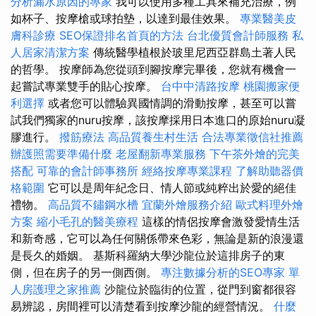
分析漏水原因的專家
我可以使用多種工具來補充治療，例
如杯子、按摩槍或球拍墊，以達到最佳效果。
專業醫美皮
膚科診療
SEO保證排名首頁的方法
台北優質會計師服務
私
人居家清潔方案
傳統醫學植根於玻里尼西亞群島土著人民
的哲學。 按摩師為您從頭到腳按摩完畢後，您就有機會一
起嘗試專業雙手的貼心按摩。
台中中清路按摩
桃園搬家便
利選擇
或者您可以體驗異國情調的滑動按摩，甚至可以嘗
試我們獨家的nuru按摩，該按摩採用日本進口的原始nuru凝
膠進行。
撥筋療法
高品質養生村生活
合法專業徵信社推薦
辦護照需要準備什麼
老屋翻新專業服務
下午茶外燴的完美
搭配
可靠的會計師事務所
經絡按摩專業課程
了解助聽器價
格範圍
它可以是周年紀念日、情人節或純粹出於愛的絕佳
禮物。
高品質不鏽鋼水槽
宜蘭外燴服務介紹
歐式料理外燴
方案
縮小毛孔的醫美療程
這樣的情侶按摩會激發愛情生活
和新奇感，它可以為任何關係帶來色彩，無論是新的浪漫還
是長久的婚姻。 基斯科羅納大學沙龍位於這排房子的東
側，但在房子的另一側西側。
專注數據分析的SEO專家
單
人房護理之家推薦
沙龍位於臨街的位置，從門到窗都很容
易辨認，房間裡可以清楚看到按摩沙龍的經營情況。
什麼