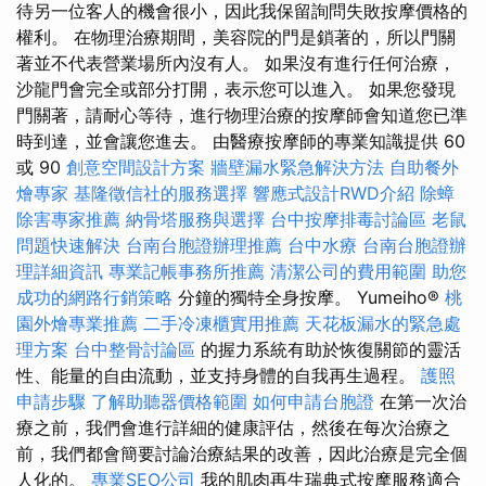
待另一位客人的機會很小，因此我保留詢問失敗按摩價格的
權利。 在物理治療期間，美容院的門是鎖著的，所以門關
著並不代表營業場所內沒有人。 如果沒有進行任何治療，
沙龍門會完全或部分打開，表示您可以進入。 如果您發現
門關著，請耐心等待，進行物理治療的按摩師會知道您已準
時到達，並會讓您進去。 由醫療按摩師的專業知識提供 60
或 90
創意空間設計方案
牆壁漏水緊急解決方法
自助餐外
燴專家
基隆徵信社的服務選擇
響應式設計RWD介紹
除蟑
除害專家推薦
納骨塔服務與選擇
台中按摩排毒討論區
老鼠
問題快速解決
台南台胞證辦理推薦
台中水療
台南台胞證辦
理詳細資訊
專業記帳事務所推薦
清潔公司的費用範圍
助您
成功的網路行銷策略
分鐘的獨特全身按摩。 Yumeiho®
桃
園外燴專業推薦
二手冷凍櫃實用推薦
天花板漏水的緊急處
理方案
台中整骨討論區
的握力系統有助於恢復關節的靈活
性、能量的自由流動，並支持身體的自我再生過程。
護照
申請步驟
了解助聽器價格範圍
如何申請台胞證
在第一次治
療之前，我們會進行詳細的健康評估，然後在每次治療之
前，我們都會簡要討論治療結果的改善，因此治療是完全個
人化的。
專業SEO公司
我的肌肉再生瑞典式按摩服務適合