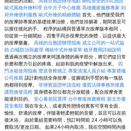
開始您的活動。
高雄台胞證辦理地點
網站安全的SSL憑證
歐式風格外燴料理
台中月子中心推薦
高雄搬家服務專家
到
府外燴便利服務
歐式外燴的精緻體驗
首先，他們接受我們
的按摩師專業的基礎按摩治療，他們並排躺著，期間甚至可
以握住彼此的手。 程序的結構與普通單次按摩版本相同，
但從第一分鐘開始，四隻手同步按摩您的身體，以提供最大
的按摩樂趣。
高雄的台胞證辦理指南
成立公司的一站式協
助
白蟻防治與處理
傳統中式外燴菜單
植牙費用詳細說明
透過兩次獨立的按摩來呵護身體的兩半部分，將它們從日常
折磨和壓力引起的疼痛、結節和肌肉痙攣中解放出來。
四
門冰箱使用指南
豐原脊椎矯正
專業清潔人員介紹
專業禮儀
公司推薦
該計劃包括全身按摩，從腳底到手臂的每一塊肌
肉都得到按摩。
菲律賓簽證申請流程
優質法律事務所推薦
護照換發流程
當身體各部位都充分放鬆後，配合按摩會更
能達到目的。
安心養老院選擇
台中整復推薦療程
新北市優
質安養院
我在等女人，或者異性戀情侶賓客可享有全面、
愉悅、舒適的按摩，伴隨著輕柔輕鬆的音樂，並且可以在前
後沐浴。 由於重組需要時間，預訂時間前 24 小時可以免
費取消/更改日期。 如果24小時內取消，我在空閒時間內接