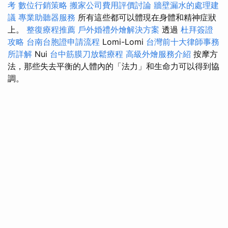
考
數位行銷策略
搬家公司費用評價討論
牆壁漏水的處理建
議
專業助聽器服務
所有這些都可以體現在身體和精神症狀
上。
整復療程推薦
戶外婚禮外燴解決方案
透過
杜拜簽證
攻略
台南台胞證申請流程
Lomi-Lomi
台灣前十大律師事務
所詳解
Nui
台中筋膜刀放鬆療程
高級外燴服務介紹
按摩方
法，那些失去平衡的人體內的「法力」和生命力可以得到協
調。