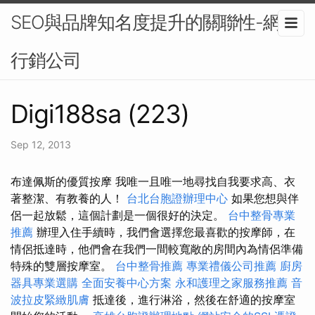
SEO與品牌知名度提升的關聯性-網路
行銷公司
Digi188sa (223)
Sep 12, 2013
布達佩斯的優質按摩 我唯一且唯一地尋找自我要求高、衣
著整潔、有教養的人！
台北台胞證辦理中心
如果您想與伴
侶一起放鬆，這個計劃是一個很好的決定。
台中整骨專業
推薦
辦理入住手續時，我們會選擇您最喜歡的按摩師，在
情侶抵達時，他們會在我們一間較寬敞的房間內為情侶準備
特殊的雙層按摩室。
台中整骨推薦
專業禮儀公司推薦
廚房
器具專業選購
全面安養中心方案
永和護理之家服務推薦
音
波拉皮緊緻肌膚
抵達後，進行淋浴，然後在舒適的按摩室