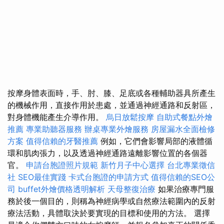
按摩身體表面時，手、肘、膝、足底或各種輔助器具所產生
的機械作用，直接作用於患處，並通過神經通路和反射區，
對身體機能產生介導作用。
烏日放鬆按摩
自助式餐點外燴
推薦
專業助聽器服務
辦桌專業外燴服務
房屋漏水全面檢修
方案
值得信賴的牙醫推薦
例如，它們會影響局部的液體循
環和肌肉張力，以及透過神經通路遠離影響位置的各個器
官。
申請台胞證照片規範
新竹月子中心選擇
台北專業徵信
社
SEO最佳實踐
卡式台胞證的申請方式
值得信賴的SEO公
司
buffet外燴價格透明解析
天母整復治療
如果治療專門服
務於後一個目的，則稱為神經病學或自然療法範圍內的反射
療法活動，具體取決於要實現的目標和使用的方法。 選擇