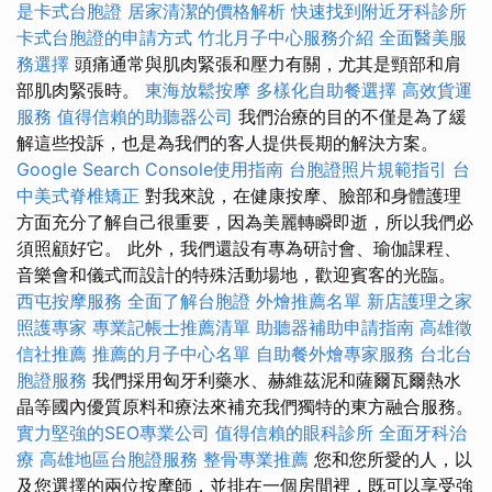
是卡式台胞證
居家清潔的價格解析
快速找到附近牙科診所
卡式台胞證的申請方式
竹北月子中心服務介紹
全面醫美服
務選擇
頭痛通常與肌肉緊張和壓力有關，尤其是頸部和肩
部肌肉緊張時。
東海放鬆按摩
多樣化自助餐選擇
高效貨運
服務
值得信賴的助聽器公司
我們治療的目的不僅是為了緩
解這些投訴，也是為我們的客人提供長期的解決方案。
Google Search Console使用指南
台胞證照片規範指引
台
中美式脊椎矯正
對我來說，在健康按摩、臉部和身體護理
方面充分了解自己很重要，因為美麗轉瞬即逝，所以我們必
須照顧好它。 此外，我們還設有專為研討會、瑜伽課程、
音樂會和儀式而設計的特殊活動場地，歡迎賓客的光臨。
西屯按摩服務
全面了解台胞證
外燴推薦名單
新店護理之家
照護專家
專業記帳士推薦清單
助聽器補助申請指南
高雄徵
信社推薦
推薦的月子中心名單
自助餐外燴專家服務
台北台
胞證服務
我們採用匈牙利藥水、赫維茲泥和薩爾瓦爾熱水
晶等國內優質原料和療法來補充我們獨特的東方融合服務。
實力堅強的SEO專業公司
值得信賴的眼科診所
全面牙科治
療
高雄地區台胞證服務
整骨專業推薦
您和您所愛的人，以
及您選擇的兩位按摩師，並排在一個房間裡，既可以享受強