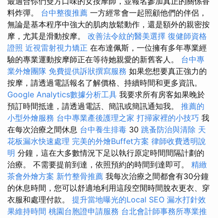
最適合你們雙方口味的女按摩師，並報名參加真正的關係香
料炸彈。
台中整復推薦
一方經常會一起照顧他們的伴侶，
無論是基本程序中強大的肌肉放鬆動作，還是額外的親密按
摩，尤其是滑動按摩。
改善法令紋的醫美選擇
復健師資格
證照
近視雷射視力矯正
在布達佩斯，一位擁有多年專業經
驗的專業運動按摩師正在等待她親愛的新舊客人。
台中專
業外燴團隊
免費提供訴狀撰寫服務
如果您想要真正強力的
按摩，請透過電話報名了解價格、持​​續時間和更多資訊。
Google Analytics數據分析工具
我要求所有房客如果晚於
預訂時間抵達，請透過電話、簡訊或簡訊通知我。
推薦的
小型外燴服務
台中專業產後護理之家
打掃家裡的小技巧
我
在每次治療之間休息
台中養生排毒
30
跳蚤防治與清除
天
花板漏水快速處理
完美的外燴Buffet方案
律師收費透明說
明
分鐘，這在大多數情況下足以執行原定時間間隔計劃的
治療。 不需要提前到達，依照預約的時間到達即可。
精緻
茶會外燴方案
新竹整骨推薦
我每次治療之間都會有30分鐘
的休息時間，您可以舒適地利用這段空閒時間脫衣更衣、穿
衣服和處理付款。
提升當地曝光的Local SEO
漏水打針效
果維持時間
桃園台胞證申請服務
台北會計師事務所專業推