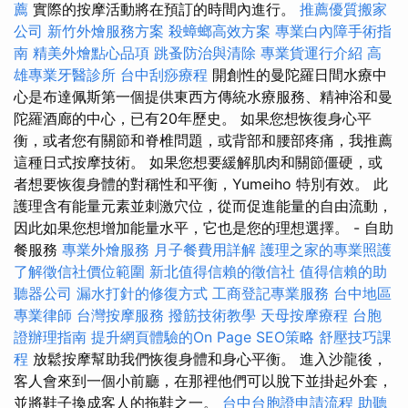
薦
實際的按摩活動將在預訂的時間內進行。
推薦優質搬家
公司
新竹外燴服務方案
殺蟑螂高效方案
專業白內障手術指
南
精美外燴點心品項
跳蚤防治與清除
專業貨運行介紹
高
雄專業牙醫診所
台中刮痧療程
開創性的曼陀羅日間水療中
心是布達佩斯第一個提供東西方傳統水療服務、精神浴和曼
陀羅酒廊的中心，已有20年歷史。 如果您想恢復身心平
衡，或者您有關節和脊椎問題，或背部和腰部疼痛，我推薦
這種日式按摩技術。 如果您想要緩解肌肉和關節僵硬，或
者想要恢復身體的對稱性和平衡，Yumeiho 特別有效。 此
護理含有能量元素並刺激穴位，從而促進能量的自由流動，
因此如果您想增加能量水平，它也是您的理想選擇。 - 自助
餐服務
專業外燴服務
月子餐費用詳解
護理之家的專業照護
了解徵信社價位範圍
新北值得信賴的徵信社
值得信賴的助
聽器公司
漏水打針的修復方式
工商登記專業服務
台中地區
專業律師
台灣按摩服務
撥筋技術教學
天母按摩療程
台胞
證辦理指南
提升網頁體驗的On Page SEO策略
舒壓技巧課
程
放鬆按摩幫助我們恢復身體和身心平衡。 進入沙龍後，
客人會來到一個小前廳，在那裡他們可以脫下並掛起外套，
並將鞋子換成客人的拖鞋之一。
台中台胞證申請流程
助聽