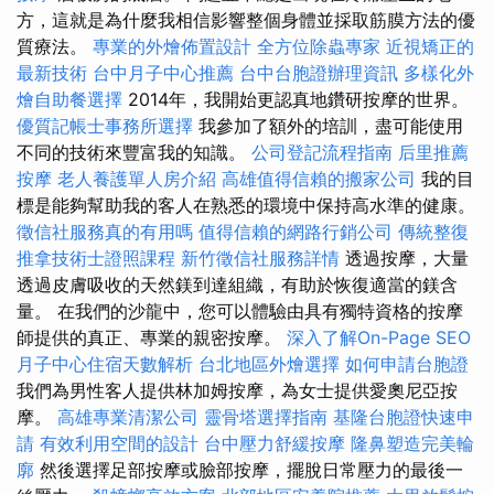
方，這就是為什麼我相信影響整個身體並採取筋膜方法的優
質療法。
專業的外燴佈置設計
全方位除蟲專家
近視矯正的
最新技術
台中月子中心推薦
台中台胞證辦理資訊
多樣化外
燴自助餐選擇
2014年，我開始更認真地鑽研按摩的世界。
優質記帳士事務所選擇
我參加了額外的培訓，盡可能使用
不同的技術來豐富我的知識。
公司登記流程指南
后里推薦
按摩
老人養護單人房介紹
高雄值得信賴的搬家公司
我的目
標是能夠幫助我的客人在熟悉的環境中保持高水準的健康。
徵信社服務真的有用嗎
值得信賴的網路行銷公司
傳統整復
推拿技術士證照課程
新竹徵信社服務詳情
透過按摩，大量
透過皮膚吸收的天然鎂到達組織，有助於恢復適當的鎂含
量。 在我們的沙龍中，您可以體驗由具有獨特資格的按摩
師提供的真正、專業的親密按摩。
深入了解On-Page SEO
月子中心住宿天數解析
台北地區外燴選擇
如何申請台胞證
我們為男性客人提供林加姆按摩，為女士提供愛奧尼亞按
摩。
高雄專業清潔公司
靈骨塔選擇指南
基隆台胞證快速申
請
有效利用空間的設計
台中壓力舒緩按摩
隆鼻塑造完美輪
廓
然後選擇足部按摩或臉部按摩，擺脫日常壓力的最後一