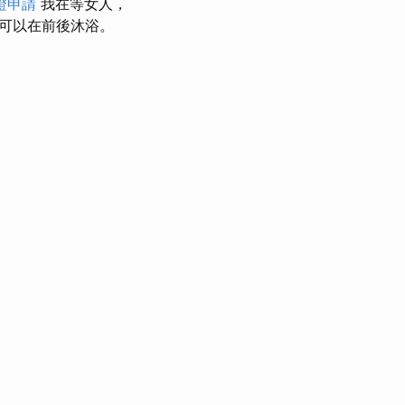
證申請
我在等女人，
可以在前後沐浴。