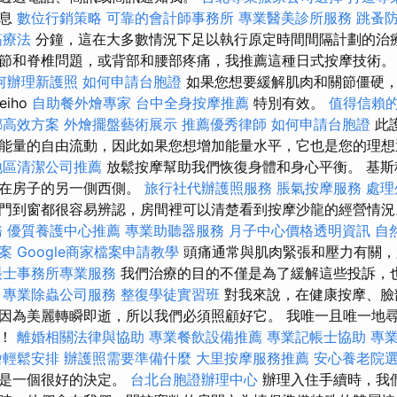
休息
數位行銷策略
可靠的會計師事務所
專業醫美診所服務
跳蚤
筋療法
分鐘，這在大多數情況下足以執行原定時間間隔計劃的治療
節和脊椎問題，或背部和腰部疼痛，我推薦這種日式按摩技術
何辦理新護照
如何申請台胞證
如果您想要緩解肌肉和關節僵硬
iho
自助餐外燴專家
台中全身按摩推薦
特別有效。
值得信賴
螂高效方案
外燴擺盤藝術展示
推薦優秀律師
如何申請台胞證
此
能量的自由流動，因此如果您想增加能量水平，它也是您的理
地區清潔公司推薦
放鬆按摩幫助我們恢復身體和身心平衡。 基斯
但在房子的另一側西側。
旅行社代辦護照服務
脹氣按摩服務
處理
門到窗都很容易辨認，房間裡可以清楚看到按摩沙龍的經營情
務
優質養護中心推薦
專業助聽器服務
月子中心價格透明資訊
自
案
Google商家檔案申請教學
頭痛通常與肌肉緊張和壓力有關，
帳士事務所專業服務
我們治療的目的不僅是為了緩解這些投訴，
。
專業除蟲公司服務
整復學徒實習班
對我來說，在健康按摩、臉
因為美麗轉瞬即逝，所以我們必須照顧好它。 我唯一且唯一地
人！
離婚相關法律與協助
專業餐飲設備推薦
專業記帳士協助
專
燴輕鬆安排
辦護照需要準備什麼
大里按摩服務推薦
安心養老院
劃是一個很好的決定。
台北台胞證辦理中心
辦理入住手續時，我