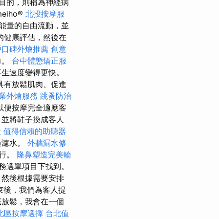
目的，則稱為神經病
iho®
北投按摩服
能量的自由流動，並
的健康評估，然後在
戶口碑外燴推薦
創意
力。
台中體態矯正服
再生速度變得更快。
具有放鬆肌肉、促進
業外燴服務
跳蚤防治
以便按摩完全適應客
，並將鞋子換成客人
社
值得信賴的助聽器
過濾水。
外牆漏水修
進行。
隆鼻塑造完美輪
務選單項目下找到。
，然後根據需要安排
束後，我們為客人提
底放鬆，我會在一個
北區按摩選擇
台北值