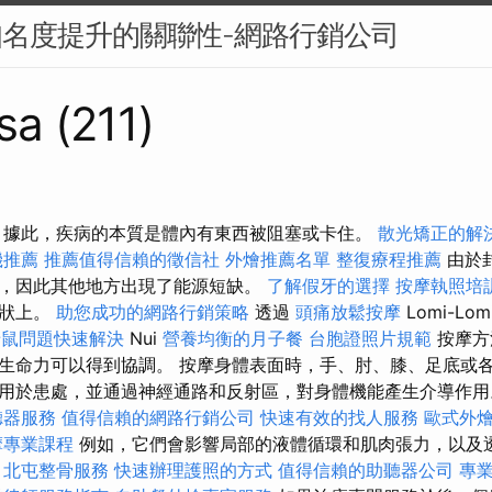
知名度提升的關聯性-網路行銷公司
sa (211)
 據此，疾病的本質是體內有東西被阻塞或卡住。
散光矯正的解
機推薦
推薦值得信賴的徵信社
外燴推薦名單
整復療程推薦
由於
，因此其他地方出現了能源短缺。
了解假牙的選擇
按摩執照培
症狀上。
助您成功的網路行銷策略
透過
頭痛放鬆按摩
Lomi-Lom
老鼠問題快速解決
Nui
營養均衡的月子餐
台胞證照片規範
按摩方
生命力可以得到協調。 按摩身體表面時，手、肘、膝、足底或
用於患處，並通過神經通路和反射區，對身體機能產生介導作
聽器服務
值得信賴的網路行銷公司
快速有效的找人服務
歐式外
摩專業課程
例如，它們會影響局部的液體循環和肌肉張力，以及
。
北屯整骨服務
快速辦理護照的方式
值得信賴的助聽器公司
專