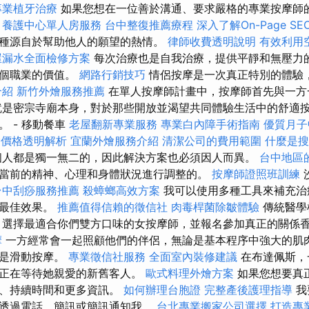
專業植牙治療
如果您想在一位善於溝通、要求嚴格的專業按摩師
！
養護中心單人房服務
台中整復推薦療程
深入了解On-Page SE
種源自於幫助他人的願望的熱情。
律師收費透明說明
有效利用
屋漏水全面檢修方案
每次治療也是自我治療，提供平靜和無壓力
這個職業的價值。
網路行銷技巧
情侶按摩是一次真正特別的體驗
介紹
新竹外燴服務推薦
在單人按摩師計畫中，按摩師首先與一方
就是密宗寺廟本身，對於那些開放並渴望共同體驗生活中的舒適
 - 移動餐車
老屋翻新專業服務
專業白內障手術指南
優質月子
外燴價格透明解析
宜蘭外燴服務介紹
清潔公司的費用範圍
什麼是搜
個人都是獨一無二的，因此解決方案也必須因人而異。
台中地區
當前的精神、心理和身體狀況進行調整的。
按摩師證照班訓練
台中刮痧服務推薦
殺蟑螂高效方案
我可以使用多種工具來補充治
到最佳效果。
推薦值得信賴的徵信社
肉毒桿菌除皺體驗
傳統醫學
 選擇最適合你們雙方口味的女按摩師，並報名參加真正的關係
摩
一方經常會一起照顧他們的伴侶，無論是基本程序中強大的肌
其是滑動按摩。
專業徵信社服務
全面室內裝修建議
在布達佩斯，
師正在等待她親愛的新舊客人。
歐式料理外燴方案
如果您想要真
、持​​續時間和更多資訊。
如何辦理台胞證
完整產後護理指導
我
透過電話、簡訊或簡訊通知我。
台北專業搬家公司選擇
打造專業