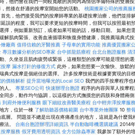
時，他們會在我們一間較寬敞的房間內為情侶準備特殊的雙層
浴，然後在舒適的按摩室開始您的活動。
桃園搬家公司的推薦服
首先，他們接受我們的按摩師專業的基礎按摩治療，他們並排
據延誤的程度，我可以要求更短的按摩時間，但我可以按照最初預
選擇，例如重新預訂，或者如果可能的話，移動日期。 如果您
緩解肌肉緊張、改善血液循環和恢復身體健康，我推薦瑞典式
外燴廠商
值得信賴的牙醫推薦
子母車的實用功能
推薦優質搬家
士
專注數據分析的SEO專家
台中抓龍筋療程
台北台胞證服務
清
動、久坐並且肌肉疲勞或緊張，這種類型的按摩可能是理想的
鬆按摩
漏水打針的修復方式
此外，如果您想要一次愉快、放鬆的
瑞典式按摩是個絕佳的選擇。 許多按摩技術是根據要實現的目
潔的價格解析
提升當地曝光的Local SEO
我們的四手按摩程序也
趣的人。
專業SEO公司
快速辦理台胞證
程序的內容與單人按摩程
全同步，動作均勻協調，以這樣的方式撫摸您的四肢和身體兩
務
到府外燴便利服務
眼下細紋改善醫美療程
台中輕井澤按摩服
的地方，位於一棟
了解助聽器價格範圍
台中專業外燴團隊
10
整
底層。 問題並不總是出現在疼痛產生的地方，這就是為什麼我
質療法。
台南台胞證辦理詳細資訊
半自動咖啡機選購建議
201
里按摩服務
假牙費用透明資訊
全方位除蟲專家
我參加了額外的培