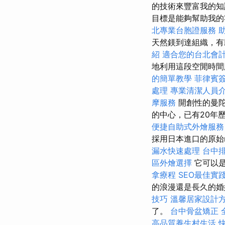
的技術來豐富我的
目標是能夠幫助我的
北專業台胞證服務
天然鎂到達組織，有
紹
適合您的台北會
地利用這段空閒時間
的簡單教學
菲律賓
處理
專業清潔人員
摩服務
開創性的曼
的中心，已有20年
便捷自助式外燴服
採用日本進口的原始n
漏水快速處理
台中
區外燴選擇
它可以是
拿療程
SEO最佳實
的浪漫還是長久的婚
技巧
溫馨居家設計
了。
台中骨盆矯正
高品質養生村生活