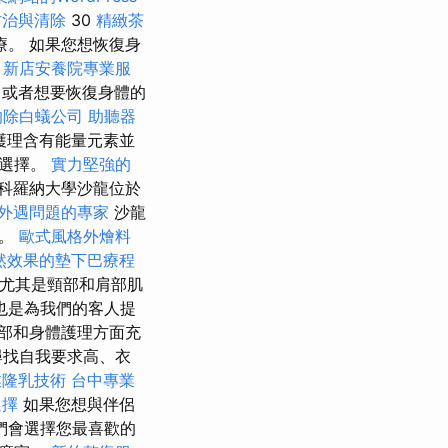
防治與清除
30
精緻茶
。 如果您想恢復身
。
新店安養院專業服
，或者想要恢復身體的
的除白蟻公司
助聽器
護理含有能量元素並
想選擇。
實力堅強的
科羅納大學沙龍位於
外遇問題的專家
沙龍
況。
歐式風格外燴料
然效果的墊下巴療程
尤其是頸部和肩部肌
也是為我們的客人提
部和身體護理方面充
尋找自我要求高、衣
業隆乳技術
台中專業
選擇
如果您想與伴侶
們會選擇您最喜歡的