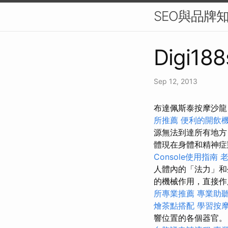
SEO與品牌
Digi188
Sep 12, 2013
布達佩斯泰按摩沙龍
所推薦
便利的開飲
源無法到達所有地方
體現在身體和精神
Console使用指南
人體內的「法力」和
的機械作用，直接作
所專業推薦
專業助
燴茶點搭配
學習按
響位置的各個器官