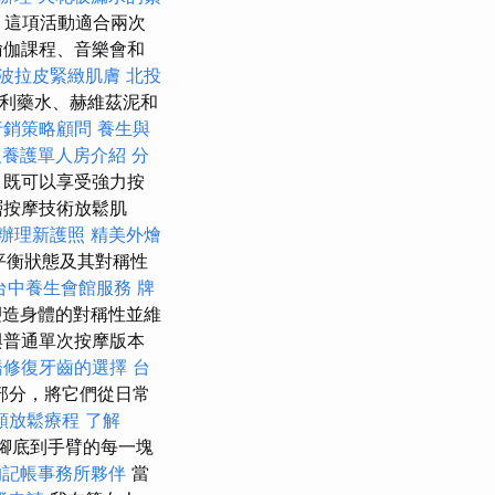
這項活動適合兩次
瑜伽課程、音樂會和
波拉皮緊緻肌膚
北投
利藥水、赫維茲泥和
行銷策略顧問
養生與
人養護單人房介紹
分
，既可以享受強力按
層按摩技術放鬆肌
辦理新護照
精美外燴
平衡狀態及其對稱性
台中養生會館服務
牌
塑造身體的對稱性並維
與普通單次按摩版本
橋修復牙齒的選擇
台
部分，將它們從日常
頸放鬆療程
了解
腳底到手臂的每一塊
的記帳事務所夥伴
當