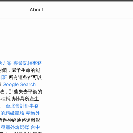
About
決方案
專業記帳事務
封鎖，賦予生命的能
訓班
所有這些都可以
i
Google Search
法，那些失去平衡的
各種輔助器具所產生
用。
台北會計師事務
燴的精緻體驗
精緻外
透過神經通路遠離影
業餐廳外燴選擇
台中