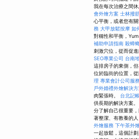
我在每次治療之間
會外燴方案
士林撥
心平衡，或者您有關
務
大甲放鬆按摩
如
對稱性和平衡，Yume
補助申請指南
殺蟑
刺激穴位，從而促進
SEO專業公司
台南
這排房子的東側，
位於臨街的位置，從
理
專業會計公司服
戶外婚禮外燴解決方
肉緊張時。
台北記
供長期的解決方案
分了解自己很重要，
著整潔、有教養的
外燴服務
下午茶外
一起放鬆，這個計