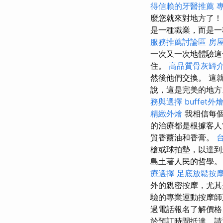
得信賴的牙醫推薦
麼您就來對地方了
是一種職業，而是一
服務推薦討論區
房
一次又一次地體驗
住。
高品質骨灰罈
然後他們交換。 這
說，這是完美的地方。
務與選擇
buffet
精緻外燴
我相信每
的治療都是根據客人
質香薰油和香膏。
槍或球拍墊，以達
島土著人民的哲學。
療選擇
足底放鬆按
外的親密按摩，尤
驗的專業運動按摩
過電話報名了解價格
於預訂時間抵達，請