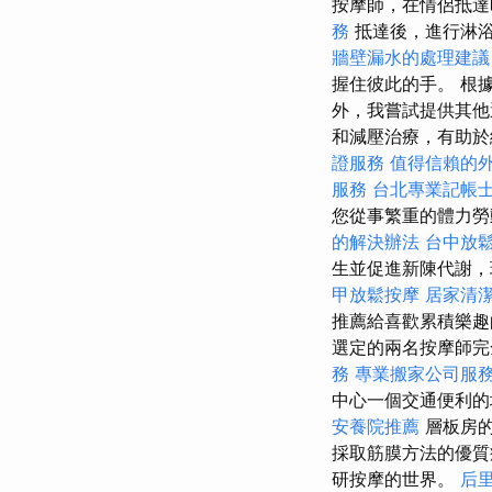
按摩師，在情侶抵達
務
抵達後，進行淋
牆壁漏水的處理建議
握住彼此的手。 根
外，我嘗試提供其他
和減壓治療，有助於
證服務
值得信賴的
服務
台北專業記帳
您從事繁重的體力勞
的解決辦法
台中放
生並促進新陳代謝，
甲放鬆按摩
居家清
推薦給喜歡累積樂
選定的兩名按摩師完
務
專業搬家公司服
中心一個交通便利
安養院推薦
層板房的
採取筋膜方法的優
研按摩的世界。
后