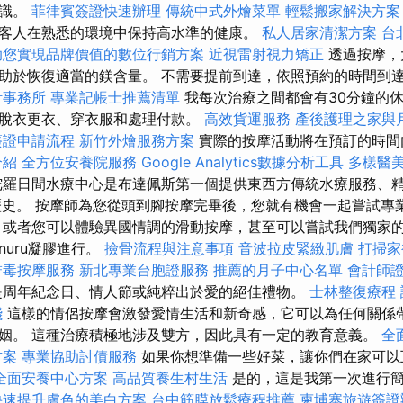
知識。
菲律賓簽證快速辦理
傳統中式外燴菜單
輕鬆搬家解決方案
客人在熟悉的環境中保持高水準的健康。
私人居家清潔方案
台
助您實現品牌價值的數位行銷方案
近視雷射視力矯正
透過按摩，
助於恢復適當的鎂含量。 不需要提前到達，依照預約的時間到
計事務所
專業記帳士推薦清單
我每次治療之間都會有30分鐘的
脫衣更衣、穿衣服和處理付款。
高效貨運服務
產後護理之家與
簽證申請流程
新竹外燴服務方案
實際的按摩活動將在預訂的時間
介紹
全方位安養院服務
Google Analytics數據分析工具
多樣醫
陀羅日間水療中心是布達佩斯第一個提供東西方傳統水療服務、
歷史。 按摩師為您從頭到腳按摩完畢後，您就有機會一起嘗試專
務
或者您可以體驗異國情調的滑動按摩，甚至可以嘗試我們獨家的n
uru凝膠進行。
撿骨流程與注意事項
音波拉皮緊緻肌膚
打掃家
排毒按摩服務
新北專業台胞證服務
推薦的月子中心名單
會計師
周年紀念日、情人節或純粹出於愛的絕佳禮物。
士林整復療程
踐
這樣的情侶按摩會激發愛情生活和新奇感，它可以為任何關係
姻。 這種治療積極地涉及雙方，因此具有一定的教育意義。
全
方案
專業協助討債服務
如果你想準備一些好菜，讓你們在家可以
全面安養中心方案
高品質養生村生活
是的，這是我第一次進行簡
快速提升膚色的美白方案
台中筋膜放鬆療程推薦
柬埔寨旅遊簽證