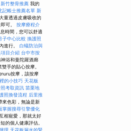
新竹整骨推薦
我的
北記帳士推薦名單
新
大量透過皮膚吸收的
達即可。
按摩療程介
休息時間，您可以舒適
月子中心比較
換護照
內進行。
白蟻防治與
美項目介紹
台中市按
精神浴和曼陀羅酒廊
業雙手的貼心按摩。
uru按摩，該按摩
裡的小技巧
天花板
證照考取資訊
苗栗地
護照換發流程
后里推
帶來色彩，無論是新
面掌握搜尋引擎優化
互相寵愛，那就太好
短的個人健康評估。
辦理
天花板漏水的緊