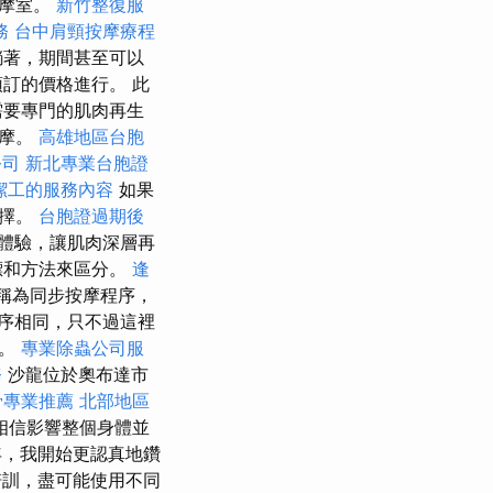
按摩室。
新竹整復服
務
台中肩頸按摩療程
躺著，期間甚至可以
訂的價格進行。 此
需要專門的肌肉再生
按摩。
高雄地區台胞
公司
新北專業台胞證
潔工的服務內容
如果
選擇。
台胞證過期後
體驗，讓肌肉深層再
標和方法來區分。
逢
稱為同步按摩程序，
序相同，只不過這裡
側。
專業除蟲公司服
務
沙龍位於奧布達市
骨專業推薦
北部地區
相信影響整個身體並
4年，我開始更認真地鑽
訓，盡可能使用不同