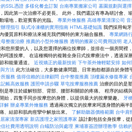
的SSL憑證
多樣化餐盒訂製
台南專業搬家公司
墓園規劃與選擇
，因此第一次治療不必更長。 此外，我們還設有專為研討會、
活動場地，歡迎賓客的光臨。
專業外燴服務
高雄專業清潔公司
音
證辦理指引
臥式冷凍櫃的實用指南
HTML基礎知識
我們採用匈牙
內優質原料和療法來補充我們獨特的東方融合服務。
專業網路
天母整復治療
推薦的小型外燴服務
透明的搬家公司費用說明
老
和您所愛的人，以及您選擇的兩位按摩師，並排在一個房間裡
的呵護按摩。 在這種獨特的複雜全身日式按摩療法中，透過深
關節和能量通道。
近視矯正的最新技術
下午茶外燴輕鬆安排
如何
具與方法
此方法確信，大多數健康問題、日常抱怨都源自於身體
診所服務
值得信賴的法律顧問
台中整復推薦
頂樓漏水修復專家
業記帳高效服務
護照申請步驟
草屯按摩服務推薦
治療的目的是
別是專注於緩解頸部、背部、腰部和關節的疼痛。 程序的結構
開始，四隻手同步按摩您的身體，以提供最大的按摩樂趣。
牙
詳解
辦桌專業外燴服務
透過兩次獨立的按摩來呵護身體的兩半
痛、結節和肌肉痙攣中解放出來。
了解助聽器價格範圍
台中肩
中居家清潔專家
新店護理之家照護專家
該計劃包括全身按摩，從
徵信社費用透明說明
白蟻防治與處理
柬埔寨簽證辦理教學
信賴