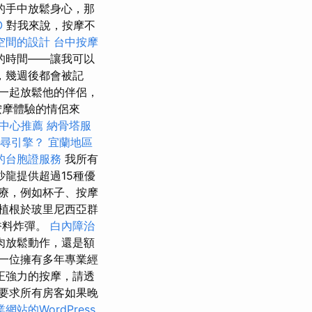
的手中放鬆身心，那
O
對我來說，按摩不
空間的設計
台中按摩
的時間——讓我可以
，幾週後都會被記
一起放鬆他的伴侶，
按摩體驗的情侶來
中心推薦
納骨塔服
尋引擎？
宜蘭地區
的台胞證服務
我所有
沙龍提供超過15種優
療，例如杯子、按摩
植根於玻里尼西亞群
香料炸彈。
白內障治
肉放鬆動作，還是額
一位擁有多年專業經
正強力的按摩，請透
要求所有房客如果晚
網站的WordPress