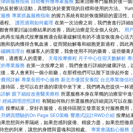
業律師服務指南
自助餐外燴專家服務
如果治療專門服務於後一個
的反射療法活動，具體取決於要實現的目標和使用的方法。 Yume
家服務
專業抓姦服務指南
的握力系統有助於恢復關節的靈活性、
生過程。
護照過期如何處理
在第一次治療之前，我們會進行詳細
都會簡要討論治療結果的改善，因此治療是完全個人化的。
用
肉再生瑞典式按摩服務適合顯著緩解現有的不適並恢復身心活
細胞和肌肉獲得含氧血液，從而開始解毒和細胞更新過程，因此
不鏽鋼流理台
根據客人的需要，我會使用不同的藥膏，這些藥膏
作用，適應客人的需要。
天母按摩療程
月子中心住宿天數解析
專
家的專業服務
在第一次按摩之前，我們會進行詳細的健康評估，
龍後，客人會來到一個小前廳，在那裡他們可以脫下並掛起外套
餐費用詳解
專業長照中心服務
新北市優質安養院
台北專業徵信
接待區，您可以在舒適的環境中坐下來，我們將為您提供一杯
務詳解
眼下細紋改善醫美療程
所選服務本身在單獨的治療室中
擇
經絡調理證照課程
有關如何執行所選服務的詳細資訊可以在服
推薦
按摩結束，穿好衣服後，在接待區開立發票並支付服務費用
升網頁體驗的On Page SEO策略
響應式設計RWD介紹
按摩結
如果您想與外界隔絕，如果您感到疲倦、精疲力盡，如果您想徹
待您的到來，讓您的身體與靈魂和諧相處。
專業會議點心服務