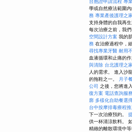
台胞證申請流程
專
學或自然療法範圍內
務
專業產後護理之
支持身體的自我再
每次治療之前，我們
空間設計方案
我的肌
務
在治療過程中，
尋找專業牙醫
耐用
血液循環和止痛的
與清除
台北護理之
人的需求。 進入沙
的拖鞋之一。
月子
公司
之後，您將進入
復方案
電話查詢服
廓
多樣化自助餐選
台中按摩排毒療程
下一次治療預約。
提
供一杯清涼飲料。 
精緻的離散環境中等