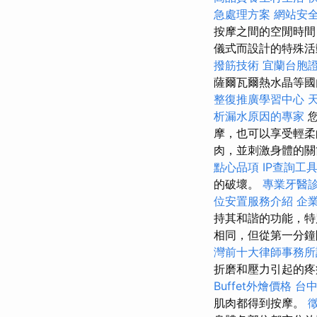
急處理方案
網站安全
按摩之間的空閒時間
儀式而設計的特殊
撥筋技術
宜蘭台胞
薩爾瓦爾熱水晶等國
整復推廣學習中心
析漏水原因的專家
您
摩，也可以享受輕柔
肉，並刺激身體的
點心品項
IP查詢工
的破壞。
專業牙醫
位安置服務介紹
企
持其和諧的功能，特
相同，但從第一分鐘
灣前十大律師事務所
折磨和壓力引起的疼
Buffet外燴價格
台
肌肉都得到按摩。