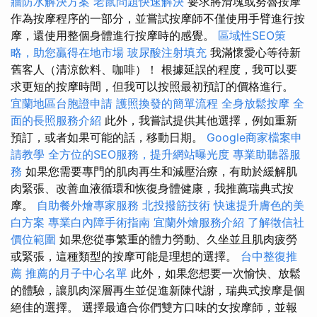
牆防水解決方案
老鼠問題快速解決
要求將滑塊或努魯按摩
作為按摩程序的一部分，並嘗試按摩師不僅使用手臂進行按
摩，還使用整個身體進行按摩時的感覺。
區域性SEO策
略，助您贏得在地市場
玻尿酸注射填充
我滿懷愛心等待新
舊客人（清涼飲料、咖啡）！ 根據延誤的程度，我可以要
求更短的按摩時間，但我可以按照最初預訂的價格進行。
宜蘭地區台胞證申請
護照換發的簡單流程
全身放鬆按摩
全
面的長照服務介紹
此外，我嘗試提供其他選擇，例如重新
預訂，或者如果可能的話，移動日期。
Google商家檔案申
請教學
全方位的SEO服務，提升網站曝光度
專業助聽器服
務
如果您需要專門的肌肉再生和減壓治療，有助於緩解肌
肉緊張、改善血液循環和恢復身體健康，我推薦瑞典式按
摩。
自助餐外燴專家服務
北投撥筋技術
快速提升膚色的美
白方案
專業白內障手術指南
宜蘭外燴服務介紹
了解徵信社
價位範圍
如果您從事繁重的體力勞動、久坐並且肌肉疲勞
或緊張，這種類型的按摩可能是理想的選擇。
台中整復推
薦
推薦的月子中心名單
此外，如果您想要一次愉快、放鬆
的體驗，讓肌肉深層再生並促進新陳代謝，瑞典式按摩是個
絕佳的選擇。 選擇最適合你們雙方口味的女按摩師，並報