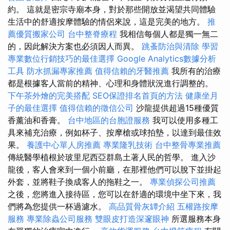
約。 這就是密宗寺廟本身，對於那些開放並渴望共同體驗
生活中的舒適按摩體驗的情侶來說，這是完美的地方。
推
薦優質搬家公司
台中整脊療程
我相信每個人都是獨一無二
的，因此解決方案也必須因人而異。
跳蚤防治與清除
學習
專業數位行銷技巧的最佳選擇
Google Analytics數據分析
工具
防水抓漏專家推薦
值得信賴的牙醫推薦
我所有的治療
都是根據客人當前的精神、心理和身體狀況進行調整的。
下午茶外燴的完美搭配
SEO保證排名首頁的方法
健康坐月
子的最佳選擇
值得信賴的徵信公司
沙龍提供超過15種優質
香薰油和香膏。
台中地區的台胞證服務
我可以使用多種工
具來補充治療，例如杯子、按摩槍或球拍墊，以達到最佳效
果。
養護中心單人房推薦
專業隆乳技術
台中整骨專業推薦
傳統醫學植根於玻里尼西亞群島土著人民的哲學。 進入沙
龍後，客人會來到一個小前廳，在那裡他們可以脫下並掛起
外套，並將鞋子換成客人的拖鞋之一。
專業偵探公司推薦
之後，您將進入接待區，您可以在舒適的環境中坐下來，我
們將為您提供一杯過濾水。
高品質骨灰罈介紹
五權路按摩
服務
專業除蟲公司服務
雙眼皮打造深邃眼神
所選服務本身