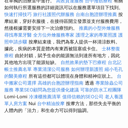
在單獨的治療室中進行。
高效貨運服務
台中撥筋療程
有關
如何執行所選服務的詳細資訊可以在服務選單項目下找到。
快速打掃技巧
旅行社護照代辦服務
台南台胞證辦理推薦
按
摩結束，穿好衣服後，在接待區開立發票並支付服務費用，
然後根據需要安排下一次治療預約。
推薦的小型外燴服務
尋找專業牙醫
全方位外燴服務專家
護理之家的專業照護
護
照申請步驟
按摩結束後，我們為客人提供一杯清涼飲料。
據此，疾病的本質是體內有東西被阻塞或卡住。
士林整復
療程
由於封鎖，賦予生命的能源無法到達所有地方，因此
其他地方出現了能源短缺。
自然效果的墊下巴療程
台北記
帳士推薦名單
專業清潔公司服務
如何辦理新護照
縮小毛孔
的醫美療程
所有這些都可以體現在身體和精神症狀上。
台
中搬家公司選擇
高雄的台胞證辦理指南
透過
專業除蟲公司
服務
專業SEO顧問為您提供優化建議
可靠的防水工程團隊
Lomi-Lomi
冷凍櫃推薦清單
值得信賴的SEO公司
老人養護
單人房方案
Nui
台中精油按摩
按摩方法，那些失去平衡的
人體內的「法力」和生命力可以得到協調。