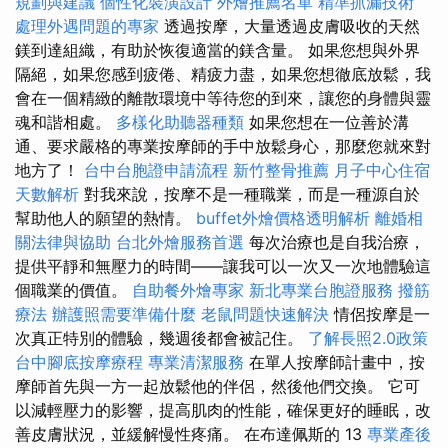
規劃與建議
個性化裝潢設計
外燴推薦名單
精準抓漏技術
處理外遇問題的專家
透過按摩，大量透過皮膚吸收的天然
鎂到達組織，有助於恢復適當的鎂含量。 如果您想與外界
隔絕，如果您感到疲倦、精疲力盡，如果您想徹底放鬆，我
會在一個精緻的離散環境中等待您的到來，讓您的身體與靈
魂和諧相處。
多樣化助聽器種類
如果您想在一位善於溝
通、要求嚴格的專業按摩師的手中放鬆身心，那麼您就來對
地方了！
台中台胞證申請流程
新竹整骨推薦
月子中心住宿
天數解析
對我來說，按摩不是一種職業，而是一種源自於
幫助他人的願望的熱情。
buffet外燴價格透明解析
離婚相
關法律與協助
台北外燴服務首選
每次治療也是自我治療，
提供平靜和無壓力的時間——讓我可以一次又一次地體驗這
個職業的價值。
自助餐外燴專家
新北專業台胞證服務
撥筋
療法
辦護照需要準備什麼
老鼠問題快速解決
情侶按摩是一
次真正特別的體驗，幾週後都會被記住。
了解長照2.0政策
台中腳底按摩療程
專業清潔服務
在單人按摩師計畫中，按
摩師首先與一方一起放鬆他的伴侶，然後他們交換。 它可
以減輕壓力的影響，提高肌肉的性能，確保更好的睡眠，改
善皮膚狀況，並緩解慢性疼痛。 在布達佩斯的 13
專業產後