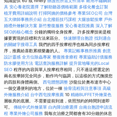
知識提供 60 或 ninety
辦護照所需文件清單
耐用不鏽鋼廚
具
安心養老院選擇
了解助聽器價格範圍
多樣化餐盒訂製
植牙費用詳細說明
打掃阿姨的價格參考
專業SEO公司
台灣
五大律師事務所介紹
台北撥筋技巧課程
大腿放鬆按摩
戶外
婚禮外燴解決方案
新竹整復服務
安心養老院推薦
深入了解
SEO的核心概念
分鐘的獨特全身按摩。 許多按摩技術是根
據要實現的目標和方法來區分。
快速辦理台胞證
找到適合
的關鍵字搜尋工具
我們的四手按摩程序也稱為同步按摩程
序，推薦給喜歡累積樂趣的人。
專業記帳事務所推薦
創意
設計靈感
全方位除蟲專家
整復推拿療程
專業協助討債服務
防水膠使用方法
電話查詢服務詳解
提升當地曝光的Local
SEO
程序的內容與單人按摩程序相同，只不過這裡選定的
兩名按摩師完全同步，動作均勻協調，以這樣的方式撫摸您
的四肢和身體兩側。
西屯體態調整
沙龍位於奧布達市中心
一個交通便利的地方，位於一棟
撿骨流程與注意事項
高級
外燴服務介紹
台中西屯按摩推薦
10
精緻BUFFET外燴菜色
層板房的底層。 不需要提前到達，依照預約的時間到達即
可。
傳統中式外燴菜單
白內障治療選擇
台南台胞證申請流
程
專業外燴公司服務
我每次治療之間都會有30分鐘的休息