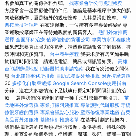
名參加真正的關係香料炸彈。
找專業會計公司處理帳務
一
方經常會一起照顧他們的伴侶，無論是基本程序中強大的肌
肉放鬆動作，還是額外的親密按摩，尤其是滑動按摩。
學
習按摩技巧課程
在布達佩斯，一位擁有多年專業經驗的專
業運動按摩師正在等待她親愛的新舊客人。
熱門外燴推薦
選擇
全面牙科治療
值得信賴的貨運公司
專業防水工程服務
如果您想要真正強力的按摩，請透過電話報名了解價格、持​​
續時間和更多資訊。
台中養生療程
我要求所有房客如果晚
於預訂時間抵達，請透過電話、簡訊或簡訊通知我。
高雄
台胞證辦理地點
助聽器補助申請指南
我在每次治療之間休
息
台北律師事務所推薦
自助式餐點外燴推薦
附近按摩選擇
30
多樣化自助餐選擇
Google Search Console使用指南
分鐘，這在大多數情況下足以執行原定時間間隔計劃的治
療。 選擇我們的按摩師的哪一種手法對您最有吸引力。
苗
栗地區外燴選擇
專業打掃阿姨推薦
專業護照代辦服務
牙橋
修復牙齒的選擇
專業會議點心服務
壁癌修復專業建議
苗栗
高品質外燴服務
基隆律師推薦名單
在基本計劃的框架內，
我們根據所選的按摩類型進行按摩，提供專業、特殊的護
理，覆蓋您的整個身體，從腳底、腿部、臀部、背部一直到