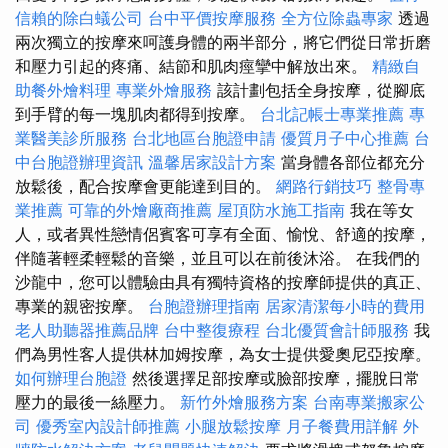
信賴的除白蟻公司
台中平價按摩服務
全方位除蟲專家
透過
兩次獨立的按摩來呵護身體的兩半部分，將它們從日常折磨
和壓力引起的疼痛、結節和肌肉痙攣中解放出來。
精緻自
助餐外燴料理
專業外燴服務
該計劃包括全身按摩，從腳底
到手臂的每一塊肌肉都得到按摩。
台北記帳士專業推薦
專
業醫美診所服務
台北地區台胞證申請
優質月子中心推薦
台
中台胞證辦理資訊
溫馨居家設計方案
當身體各部位都充分
放鬆後，配合按摩會更能達到目的。
網路行銷技巧
整骨專
業推薦
可靠的外燴廠商推薦
屋頂防水施工指南
我在等女
人，或者異性戀情侶賓客可享有全面、愉悅、舒適的按摩，
伴隨著輕柔輕鬆的音樂，並且可以在前後沐浴。 在我們的
沙龍中，您可以體驗由具有獨特資格的按摩師提供的真正、
專業的親密按摩。
台胞證辦理指南
居家清潔每小時的費用
老人助聽器推薦品牌
台中整復療程
台北優質會計師服務
我
們為男性客人提供林加姆按摩，為女士提供愛奧尼亞按摩。
如何辦理台胞證
然後選擇足部按摩或臉部按摩，擺脫日常
壓力的最後一絲壓力。
新竹外燴服務方案
台南專業搬家公
司
優秀室內設計師推薦
小腿放鬆按摩
月子餐費用詳解
外