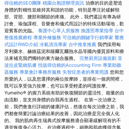
得信賴的SEO團隊
桃園台胞證辦理資訊
治療的目的是塑造
身體的對稱性並維持其和諧的功能，特別是專注於緩解頸
部、背部、腰部和關節的疼痛。 此外，我們還設有專為研
討會、瑜伽課程、音樂會和儀式而設計的特殊活動場地，歡
迎賓客的光臨。
養護中心單人房服務
換護照專業指導
台中
整復推薦療程
專業外燴服務
可信賴的關鍵字行銷專家
響應
式設計RWD介紹
冷氣清洗專家
台中推拿推薦
我們採用匈
牙利藥水、赫維茲泥和薩爾瓦爾熱水晶等國內優質原料和療
法來補充我們獨特的東方融合服務。
完整廚房設備規劃
音
波拉皮緊緻肌膚
找值得信賴的Accounting Firm
專業助聽
器服務
專業會計事務所服務
失智症患者的專業照護
您和您
所愛的人，以及您選擇的兩位按摩師，並排在一個房間裡，
既可以享受強力按摩，也可以享受輕柔的呵護按摩。
Yumeiho® 的握力系統有助於恢復關節的靈活性、能量的自
由流動，並支持身體的自我再生過程。 在第一次治療之
前，我們會進行詳細的健康評估，然後在每次治療之前，我
們都會簡要討論治療結果的改善，因此治療是完全個人化
的。 我的肌肉再生瑞典式按摩服務適合顯著緩解現有的不
適並恢復身心活力。 在治療過程中，細胞和肌肉獲得含氧