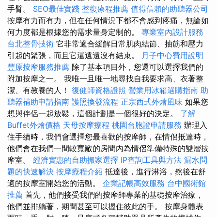
手臂。
SEO最佳實踐
整復療程推薦
值得信賴的助聽器公司
按摩有力而有力，但在任何情況下都不會感到疼痛，無論如
何力度都是根據您的需求量身定制的。
專業室內設計服務
台北整骨技術
它非常適合緩解日常肌肉結節、抽筋和壓力
引起的緊張，而且它還遠遠沒有結束。
月子中心費用說明
豐原按摩服務推薦
除了基本項目外，您還可以選擇我們的
附加按摩之一。 我唯一且唯一地尋找自我要求高、衣著整
潔、有教養的人！
復健師資格證照
營業用冰箱選購指南
助
聽器補助申請指南
護照換發流程
正宗西式外燴風味
如果您
想與伴侶一起放鬆，這個計劃是一個很好的決定。
了解
Buffet外燴價格
天母按摩療程
桃園台胞證申請服務
辦理入
住手續時，我們會選擇您最喜歡的按摩師，在情侶抵達時，
他們會在我們一間較寬敞的房間內為情侶準備特殊的雙層按
摩室。
經濟實惠的自助搬家選擇
IP查詢工具與方法
漏水問
題的快速解決
按摩療程介紹
抵達後，進行淋浴，然後在舒
適的按摩室開始您的活動。
企業記帳高效服務
台中國術館
推薦
首先，他們接受我們的按摩師專業的基礎按摩治療，
他們並排躺著，期間甚至可以握住彼此的手。 按摩身體表