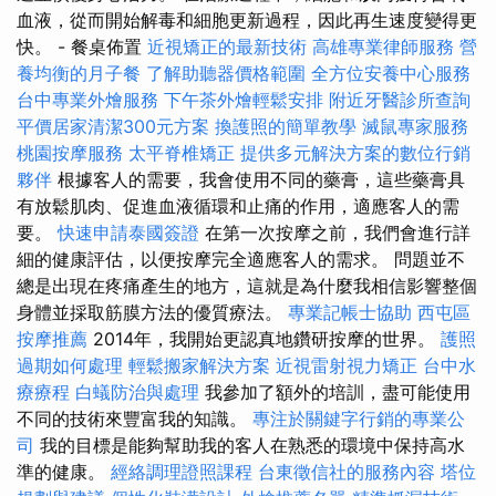
血液，從而開始解毒和細胞更新過程，因此再生速度變得更
快。 - 餐桌佈置
近視矯正的最新技術
高雄專業律師服務
營
養均衡的月子餐
了解助聽器價格範圍
全方位安養中心服務
台中專業外燴服務
下午茶外燴輕鬆安排
附近牙醫診所查詢
平價居家清潔300元方案
換護照的簡單教學
滅鼠專家服務
桃園按摩服務
太平脊椎矯正
提供多元解決方案的數位行銷
夥伴
根據客人的需要，我會使用不同的藥膏，這些藥膏具
有放鬆肌肉、促進血液循環和止痛的作用，適應客人的需
要。
快速申請泰國簽證
在第一次按摩之前，我們會進行詳
細的健康評估，以便按摩完全適應客人的需求。 問題並不
總是出現在疼痛產生的地方，這就是為什麼我相信影響整個
身體並採取筋膜方法的優質療法。
專業記帳士協助
西屯區
按摩推薦
2014年，我開始更認真地鑽研按摩的世界。
護照
過期如何處理
輕鬆搬家解決方案
近視雷射視力矯正
台中水
療療程
白蟻防治與處理
我參加了額外的培訓，盡可能使用
不同的技術來豐富我的知識。
專注於關鍵字行銷的專業公
司
我的目標是能夠幫助我的客人在熟悉的環境中保持高水
準的健康。
經絡調理證照課程
台東徵信社的服務內容
塔位