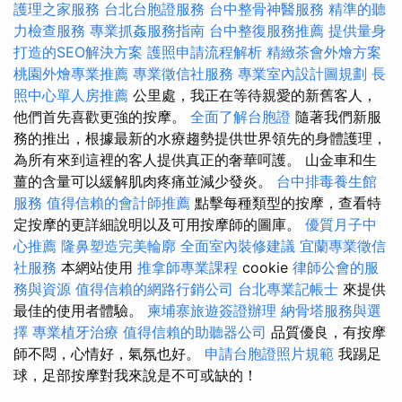
護理之家服務
台北台胞證服務
台中整骨神醫服務
精準的聽
力檢查服務
專業抓姦服務指南
台中整復服務推薦
提供量身
打造的SEO解決方案
護照申請流程解析
精緻茶會外燴方案
桃園外燴專業推薦
專業徵信社服務
專業室內設計圖規劃
長
照中心單人房推薦
公里處，我正在等待親愛的新舊客人，
他們首先喜歡更強的按摩。
全面了解台胞證
隨著我們新服
務的推出，根據最新的水療趨勢提供世界領先的身體護理，
為所有來到這裡的客人提供真正的奢華呵護。 山金車和生
薑的含量可以緩解肌肉疼痛並減少發炎。
台中排毒養生館
服務
值得信賴的會計師推薦
點擊每種類型的按摩，查看特
定按摩的更詳細說明以及可用按摩師的圖庫。
優質月子中
心推薦
隆鼻塑造完美輪廓
全面室內裝修建議
宜蘭專業徵信
社服務
本網站使用
推拿師專業課程
cookie
律師公會的服
務與資源
值得信賴的網路行銷公司
台北專業記帳士
來提供
最佳的使用者體驗。
柬埔寨旅遊簽證辦理
納骨塔服務與選
擇
專業植牙治療
值得信賴的助聽器公司
品質優良，有按摩
師不悶，心情好，氣氛也好。
申請台胞證照片規範
我踢足
球，足部按摩對我來說是不可或缺的！