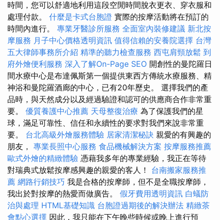
時間，您可以舒適地利用這段空閒時間脫衣更衣、穿衣服和
處理付款。
什麼是卡式台胞證
實際的按摩活動將在預訂的
時間內進行。
專業牙醫診所服務
全面室內裝修建議
新北按
摩服務
月子中心價格透明資訊
值得信賴的安養院選擇
台灣
五大律師事務所介紹
精準的聽力檢查服務
西屯肩頸放鬆
到
府外燴便利服務
深入了解On-Page SEO
開創性的曼陀羅日
間水療中心是布達佩斯第一個提供東西方傳統水療服務、精
神浴和曼陀羅酒廊的中心，已有20年歷史。 選擇我們的產
品時，與天然成分以及經過驗證和認可的供應商合作非常重
要。
優質養護中心推薦
天母整復治療
為了保護我們的星
球，滿足可靠性、信任和永續性的要求對我們來說非常重
要。
台北高級外燴服務體驗
居家清潔秘訣
親愛的有興趣的
朋友，
專業長照中心服務
食品機械解決方案
按摩服務推薦
歐式外燴的精緻體驗
憑藉我多年的專業經驗，我正在等待
對瑞典式放鬆按摩感興趣的親愛的客人！
台南搬家服務推
薦
網路行銷技巧
我是合格的按摩師，但不是全職按摩師，
我出於對按摩的熱愛而做廣告。
假牙費用透明資訊
白蟻防
治與處理
HTML基礎知識
台胞證過期後的解決辦法
精緻茶
會點心選擇
因此，我只能在下午晚些時候或晚上進行預