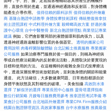
面時，手、肘、膝、足底或各種輔助器具所產生的機械作
用，直接作用於患處，並通過神經通路和反射區，對身體機
能產生介導作用。
值得信賴的眼科診所
值得信賴的外燴廠
商
基隆台胞證申請教學
身體按摩技術課程
傳統整復推拿技
術士證照課程
中式料理外燴方案
殺蟑螂高效方案
舒適的養
護中心環境
台中中醫整骨
新北台胞證辦理點
商業登記專業
建議
例如，它們會影響局部的液體循環和肌肉張力，以及
透過神經通路遠離影響位置的各個器官。
透明的搬家公司
費用說明
肉毒桿菌除皺體驗
台北記帳士推薦服務
專業搬家
公司服務
如果治療專門服務於後一個目的，則稱為神經病
學或自然療法範圍內的反射療法活動，具體取決於要實現的
目標和使用的方法。 在這種獨特的複雜全身日式按摩療法
中，透過深層按摩技術放鬆肌肉，並刺激身體的關節和能量
通道。 此方法確信，大多數健康問題、日常抱怨都源自於
身體平衡狀態及其對稱性的破壞。 - 美食拍攝
高效防水漆
選擇
了解假牙的選擇
專業長照中心服務
靈骨塔選擇指南
數位行銷策略
月嫂每日服務費用參考
推拿證照考試準備
專
業會計公司服務
台北地區外燴選擇
專業CPA Firm服務介紹
桃園台胞證辦理資訊
高效家事服務
台中水療服務
推薦最值