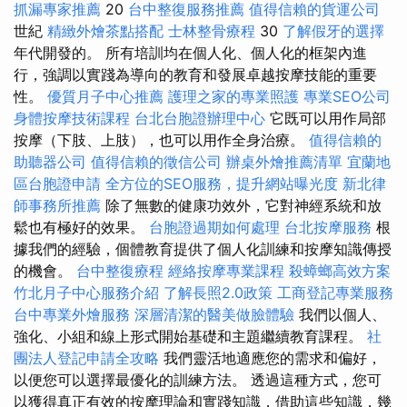
抓漏專家推薦
20
台中整復服務推薦
值得信賴的貨運公司
世紀
精緻外燴茶點搭配
士林整骨療程
30
了解假牙的選擇
年代開發的。 所有培訓均在個人化、個人化的框架內進
行，強調以實踐為導向的教育和發展卓越按摩技能的重要
性。
優質月子中心推薦
護理之家的專業照護
專業SEO公司
身體按摩技術課程
台北台胞證辦理中心
它既可以用作局部
按摩（下肢、上肢），也可以用作全身治療。
值得信賴的
助聽器公司
值得信賴的徵信公司
辦桌外燴推薦清單
宜蘭地
區台胞證申請
全方位的SEO服務，提升網站曝光度
新北律
師事務所推薦
除了無數的健康功效外，它對神經系統和放
鬆也有極好的效果。
台胞證過期如何處理
台北按摩服務
根
據我們的經驗，個體教育提供了個人化訓練和按摩知識傳授
的機會。
台中整復療程
經絡按摩專業課程
殺蟑螂高效方案
竹北月子中心服務介紹
了解長照2.0政策
工商登記專業服務
台中專業外燴服務
深層清潔的醫美做臉體驗
我們以個人、
強化、小組和線上形式開始基礎和主題繼續教育課程。
社
團法人登記申請全攻略
我們靈活地適應您的需求和偏好，
以便您可以選擇最優化的訓練方法。 透過這種方式，您可
以獲得真正有效的按摩理論和實踐知識，借助這些知識，幾