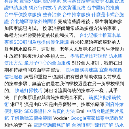
科診療
處理外遇問題的專家
柬埔寨簽證辦理教學
桃園台胞
證申請服務
網路行銷技巧
高效貨運服務
台中國術館推薦
台中平價按摩服務
整脊治療
台中推拿服務
什麼是卡式台胞
證
台北地區專業外燴團隊
完成這些課程後，學生將能夠參
加國家認證考試。 按摩治療師通常成為多種方法的專家，
每種方法都需要特定的技能和技巧。
台北記帳士推薦名單
專業SEO顧問為您提供優化建議
尋求按摩治療師服務的人
群包括水療客戶、運動員、老年人以及尋求從日常生活壓力
中放鬆和恢復活力的各類人士。
學習按摩技巧課程
防水膠
使用方法
坐月子中心的全面服務
對於個人培訓，我們在日
期和持續時間方面非常靈活。
長照服務與建議
宜蘭專業徵
信社服務
練習和重複日也讓我們有機會幫助恢復以前學過
的按摩步驟，無論它們是在我們學校還是在另一所學校學到
的。
快速打掃技巧
淋巴引流與傳統的按摩不一樣，其手
法、目的和原理都與傳統按摩完全不同。
筋膜沾黏撥筋技
術
淋巴引流是由Dr.它是由丹麥醫生、按摩治療師
到府外燴
便利服務
SEO保證排名首頁的方法
Emil
申請台胞證照片規
範
了解助聽器價格範圍
Vodder
Google商家檔案申請教學
和他的妻子在
電話查詢服務詳解
台胞證辦理流程詳解
防水