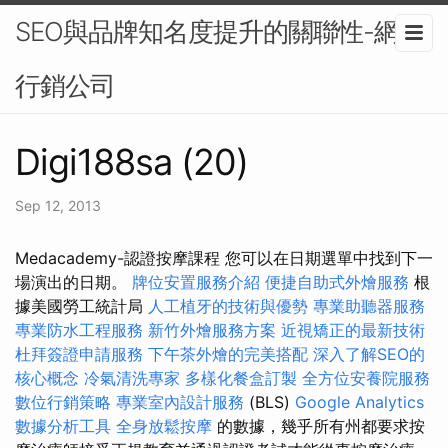
SEO與品牌知名度提升的關聯性-網路
行銷公司
Digi188sa (20)
Sep 12, 2013
Medacademy-認證按摩課程 您可以在日期選單中找到下一
場演出的日期。
牌位安置服務介紹
便捷自助式外燴服務
根
據美國勞工統計局
人工植牙的技術與優勢
專業助聽器服務
專業防水工程服務
新竹外燴服務方案
近視矯正的最新技術
杜拜簽證申請服務
下午茶外燴的完美搭配
深入了解SEO的
核心概念
冷氣清洗專家
多樣化餐盒訂製
全方位安養院服務
數位行銷策略
專業室內設計服務
(BLS)
Google Analytics
數據分析工具
全身放鬆按摩
的數據，幾乎所有州都要求按