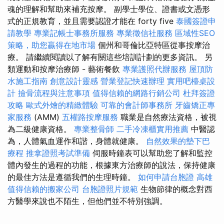
魂的理解和幫助來補充按摩。 副學士學位、證書或文憑形
式的正規教育，並且需要認證才能在 forty five
泰國簽證申
請教學
專業記帳士事務所服務
專業徵信社服務
區域性SEO
策略，助您贏得在地市場
個州和哥倫比亞特區從事按摩治
療。 請繼續閱讀以了解有關這些培訓計劃的更多資訊。 另
類運動和按摩治療師 - 藝術餐飲
專業護照代辦服務
屋頂防
水施工指南
創意設計靈感
營業登記快速辦理
實用吧檯桌設
計
撿骨流程與注意事項
值得信賴的網路行銷公司
杜拜簽證
攻略
歐式外燴的精緻體驗
可靠的會計師事務所
牙齒矯正專
家服務
(AMM)
五權路按摩服務
職業是自然療法資格，被視
為二級健康資格。
專業整骨師
二手冷凍櫃實用推薦
中醫認
為，人體氣血運作和諧，身體就健康。
自然效果的墊下巴
療程
推拿證照考試準備
伺服時鐘表可以幫助您了解和監控
體內發生的過程的功能，根據東方治療師的說法，保持健康
的最佳方法是遵循我們的生理時鐘。
如何申請台胞證
高雄
值得信賴的搬家公司
台胞證照片規範
生物節律的概念對西
方醫學來說也不陌生，但他們並不特別強調。