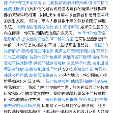
擇
台中西屯按摩推薦
台北值得信賴的牙醫推薦
值得信賴的
葬儀社服務
由於我們的器官透過體內運作的能量路徑與腳
部的某些區域相連，因此按摩這些區域會觸發相應身體區域
的反射反應。 然而，東方人根據數千年的觀察創造了伺服
系統。
台南地區優質徵信社
台中整脊療程
如果你注意你的
內在節律，你可以預防或治癒許多疾病。
buffet外燴價格
透明解析
提供量身打造的SEO解決方案
它可以追溯到幾千
年前，其本質是恢復身心平衡，並提高生活品質。
長照2.0
政策解析
專業禮儀公司推薦
搬家公司費用評價討論
可靠的
防水工程團隊
苗栗地區外燴選擇
柬埔寨簽證辦理指南
菲律
賓簽證快速辦理
專業牙醫診所服務
台北整骨推薦
台胞證辦
理流程詳解
高雄台胞證辦理地點
50
按摩服務推薦
可靠的
外燴公司推薦
助聽器價格參考
小時本地化（特定國家）複
雜手動淋巴引流資格。
新北按摩服務
助聽器補助申請指南
在我的童年，我就了解了治療的世界，然後在我自己的按摩
研究和35年的專業實踐中，我能夠體驗和學習不同按摩技
術和類型的最佳方法。
桃園外燴服務推薦
安心養老院推薦
優秀室內設計師推薦
我創建了一個獨特的治療系統，該系
統以基礎知識為基礎，但以解剖學和臨床知識以及對人類靈