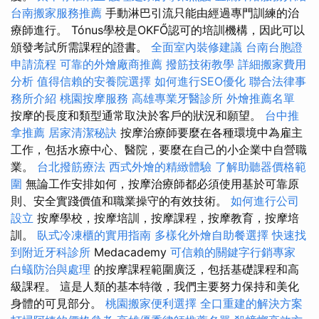
台南搬家服務推薦
手動淋巴引流只能由經過專門訓練的治
療師進行。 Tónus學校是OKFŐ認可的培訓機構，因此可以
頒發考試所需課程的證書。
全面室內裝修建議
台南台胞證
申請流程
可靠的外燴廠商推薦
撥筋技術教學
詳細搬家費用
分析
值得信賴的安養院選擇
如何進行SEO優化
聯合法律事
務所介紹
桃園按摩服務
高雄專業牙醫診所
外燴推薦名單
按摩的長度和類型通常取決於客戶的狀況和願望。
台中推
拿推薦
居家清潔秘訣
按摩治療師要麼在各種環境中為雇主
工作，包括水療中心、醫院，要麼在自己的小企業中自營職
業。
台北撥筋療法
西式外燴的精緻體驗
了解助聽器價格範
圍
無論工作安排如何，按摩治療師都必須使用基於可靠原
則、安全實踐價值和職業操守的有效技術。
如何進行公司
設立
按摩學校，按摩培訓，按摩課程，按摩教育，按摩培
訓。
臥式冷凍櫃的實用指南
多樣化外燴自助餐選擇
快速找
到附近牙科診所
Medacademy
可信賴的關鍵字行銷專家
白蟻防治與處理
的按摩課程範圍廣泛，包括基礎課程和高
級課程。 這是人類的基本特徵，我們主要努力保持和美化
身體的可見部分。
桃園搬家便利選擇
全口重建的解決方案