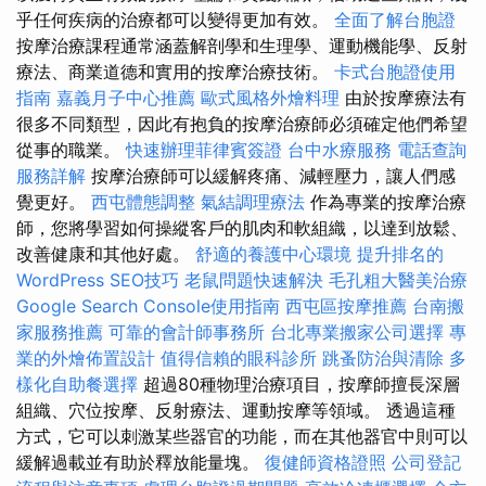
乎任何疾病的治療都可以變得更加有效。
全面了解台胞證
按摩治療課程通常涵蓋解剖學和生理學、運動機能學、反射
療法、商業道德和實用的按摩治療技術。
卡式台胞證使用
指南
嘉義月子中心推薦
歐式風格外燴料理
由於按摩療法有
很多不同類型，因此有抱負的按摩治療師必須確定他們希望
從事的職業。
快速辦理菲律賓簽證
台中水療服務
電話查詢
服務詳解
按摩治療師可以緩解疼痛、減輕壓力，讓人們感
覺更好。
西屯體態調整
氣結調理療法
作為專業的按摩治療
師，您將學習如何操縱客戶的肌肉和軟組織，以達到放鬆、
改善健康和其他好處。
舒適的養護中心環境
提升排名的
WordPress SEO技巧
老鼠問題快速解決
毛孔粗大醫美治療
Google Search Console使用指南
西屯區按摩推薦
台南搬
家服務推薦
可靠的會計師事務所
台北專業搬家公司選擇
專
業的外燴佈置設計
值得信賴的眼科診所
跳蚤防治與清除
多
樣化自助餐選擇
超過80種物理治療項目，按摩師擅長深層
組織、穴位按摩、反射療法、運動按摩等領域。 透過這種
方式，它可以刺激某些器官的功能，而在其他器官中則可以
緩解過載並有助於釋放能量塊。
復健師資格證照
公司登記