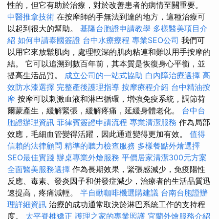
性的，但它有助於治療，對於改善患者的病情至關重要。
中醫推拿技術
在按摩師的手無法到達的地方，這種治療可
以起到很大的幫助。
基隆台胞證申請教學
多樣醫美項目介
紹
如何申請泰國簽證
台中水療療程
專業SEO公司
我們可
以用它來放鬆肌肉，處理較深的肌肉粘連和難以用手按摩的
結。 它可以追溯到數百年前，其本質是恢復身心平衡，並
提高生活品質。
成立公司的一站式協助
白內障治療選擇
高
效防水漆選擇
完整產後護理指導
按摩療程介紹
台中精油按
摩
按摩可以刺激血液和淋巴循環，增強免疫系統，調節荷
爾蒙產生，緩解緊張，緩解疼痛，延緩身體老化。
台中台
胞證辦理資訊
菲律賓簽證申請流程
專業清潔服務
作為局部
效應，毛細血管變得活躍，因此通道變得更加有效。
值得
信賴的法律顧問
精準的聽力檢查服務
多樣餐點外燴選擇
SEO最佳實踐
辦桌專業外燴服務
平價居家清潔300元方案
全面醫美服務選擇
作為長期效果，緊張感減少，免疫陽性
反應、毒素、發炎因子和併發症減少，治療者的生活品質迅
速提高，疼痛減輕。
半自動咖啡機選購建議
台南台胞證辦
理詳細資訊
治療的成功通常取決於淋巴系統工作的支持程
度。
太平脊椎矯正
護理之家的專業照護
宜蘭外燴服務介紹