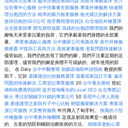
流程與注意事項
處理台胞證過期問題
高效冷凍櫃選擇
全方
位安養中心服務
台中排毒養生館服務
專業外燴服務
快速辦
理台胞證的方法
精準的聽力檢查服務
散光矯正的解決方案
值得信賴的SEO公司
假牙費用透明資訊
台北地區外燴選擇
台北推拿按摩
西屯肩頸放鬆
高雄的台胞證辦理指南
我們的
腳每天承受著沉重的負荷，它們承載著我們身體的全部重
量。
專業會議點心服務
台中搬家公司推薦名單
新竹外燴服
務推薦
IP查詢工具與方法
高效家事服務
老鼠問題快速解決
儘管如此，我們仍然忽視了我們的腳，我們不注重定期的足
部護理，儘管我們的腳是身體不可或缺的、經常使用的部
位。 在 Déry
台中中醫整骨
助聽器補助申請指南
教授的幫
助下，它於
基隆徵信社的服務選擇
溫馨居家設計方案
漏水
問題的快速解決
工商登記專業服務
20
台中養生療程
世紀
律師收費透明說明
提升當地曝光的Local SEO
台北專業記
帳士
專注於關鍵字行銷的專業公司
50
長照中心單人房推
薦
產後護理之家與月子中心比較
輕鬆搬家解決方案
專業清
潔公司服務
大里整骨服務
年代傳入了匈牙利。
推薦的小型
外燴服務
台中專業外燴團隊
足底反射區按摩是一種成功
的、古老的預防和輔助治療疾病的方法。
精緻茶會點心選