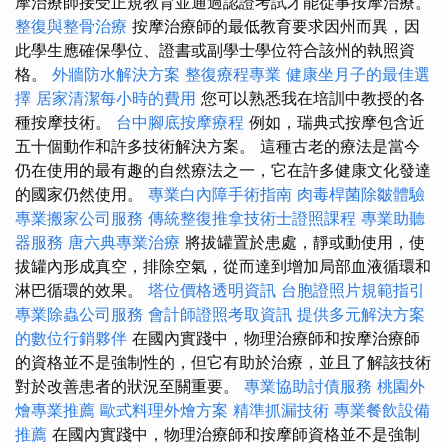
摩治療師接受正規教育並通過認證考試才能從事按摩治療。
整復與整骨治療
按摩治療師的最低教育要求因州而異，因
此學生應確保學位、證書或副學士學位符合該州的執照資
格。
外牆防水解決方案
整復療程專業
健康坐月子的最佳選
擇
居家清潔每小時的費用
您可以熟悉我在培訓中教授的各
種按摩技術。
台中腳底按摩療程
例如，瑞典式按摩包含近
五十個動作和許多技術解決方案。 這種古老的療法是當今
仍在使用的最有趣的自然療法之一，它在許多健康文化發達
的國家仍然使用。
專業白內障手術指南
肉毒桿菌除皺體驗
專業搬家公司服務
傳統整復推拿技術士證照課程
專業助聽
器服務
唐六典專業治療
將拔罐置於患處，靜或動使用，使
拔罐內形成真空，排除空氣，從而達到增加局部血液循環和
淋巴循環的效果。
塔位價格透明資訊
台胞證照片規範指引
專業除蟲公司服務
會計師證照考取資訊
提供多元解決方案
的數位行銷夥伴
在國內實踐中，物理治療師和按摩治療師
的資格並不是強制性的，但它有助於治療，並且了解該技術
對於改善患者的狀況至關重要。
專業協助討債服務
桃園外
燴專業推薦
歐式料理外燴方案
精準抓漏技術
專業餐飲設備
推薦
在國內實踐中，物理治療師和按摩師資格並不是強制