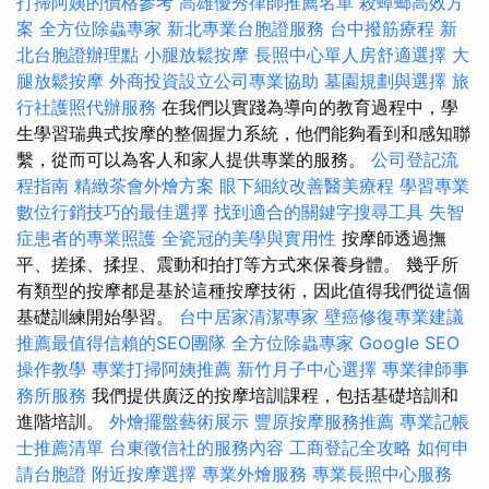
打掃阿姨的價格參考
高雄優秀律師推薦名單
殺蟑螂高效方
案
全方位除蟲專家
新北專業台胞證服務
台中撥筋療程
新
北台胞證辦理點
小腿放鬆按摩
長照中心單人房舒適選擇
大
腿放鬆按摩
外商投資設立公司專業協助
墓園規劃與選擇
旅
行社護照代辦服務
在我們以實踐為導向的教育過程中，學
生學習瑞典式按摩的整個握力系統，他們能夠看到和感知聯
繫，從而可以為客人和家人提供專業的服務。
公司登記流
程指南
精緻茶會外燴方案
眼下細紋改善醫美療程
學習專業
數位行銷技巧的最佳選擇
找到適合的關鍵字搜尋工具
失智
症患者的專業照護
全瓷冠的美學與實用性
按摩師透過撫
平、搓揉、揉捏、震動和拍打等方式來保養身體。 幾乎所
有類型的按摩都是基於這種按摩技術，因此值得我們從這個
基礎訓練開始學習。
台中居家清潔專家
壁癌修復專業建議
推薦最值得信賴的SEO團隊
全方位除蟲專家
Google SEO
操作教學
專業打掃阿姨推薦
新竹月子中心選擇
專業律師事
務所服務
我們提供廣泛的按摩培訓課程，包括基礎培訓和
進階培訓。
外燴擺盤藝術展示
豐原按摩服務推薦
專業記帳
士推薦清單
台東徵信社的服務內容
工商登記全攻略
如何申
請台胞證
附近按摩選擇
專業外燴服務
專業長照中心服務