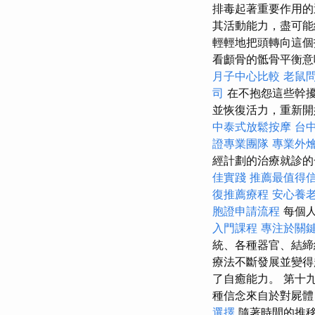
排毒起著重要作用的
其活動能力，盡可能
輕輕地把頭轉向這個
看顱骨的骶骨平衡
月子中心比較
老鼠
司
在不抱怨這些幹擾
並恢復活力，重新
中泰式放鬆按摩
台
證專業團隊
專業外
經計劃的治療就診的
佳實踐
推薦最值得信
復推薦療程
安心養
胞證申請流程
每個人
入門課程
專注於關
統、各種器官、結締組
療法不斷發展並變得
了自癒能力。 第十
種信念來自於對屍體
選擇
隨著時間的推