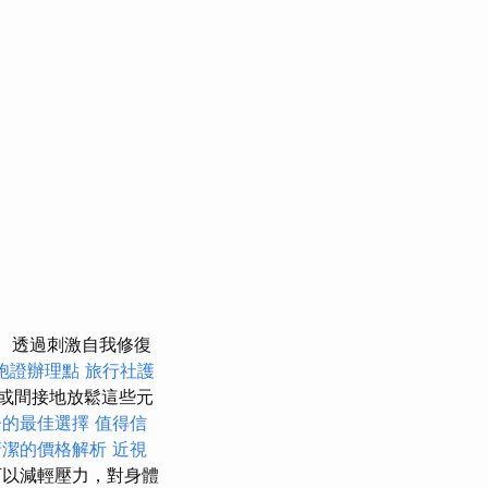
透過刺激自我修復
胞證辦理點
旅行社護
或間接地放鬆這些元
子的最佳選擇
值得信
清潔的價格解析
近視
以減輕壓力，對身體