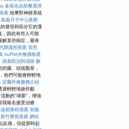
s
多樣化自助餐選擇
推薦
按摩對神經系統
。
嘉義月子中心推薦
統的發現和區分它的運
低，因此有些人可能
緩解某些病症，最有
代辦護照推薦
長照
薦
buffet外燴價格透
。
跳蚤防治與清除
數
您的腿、頭或骶骨，
，他們可能會輕輕地
區
宜蘭外燴服務介紹
透過輕輕地操作顱
流動的“堵塞”，增強
當我報名接受治療
膜放鬆療程推薦
助聽
新竹整骨推薦
網站
點反感，但從那時起