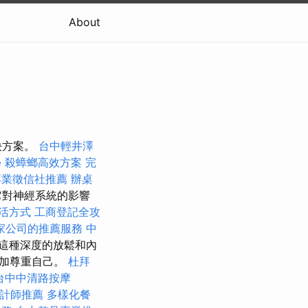
About
決方案。
台中輕井澤
學
殺蟑螂高效方案
完
專業徵信社推薦
辦桌
它對神經系統的影響
活方式
工商登記全攻
家公司的推薦服務
中
這種深度的放鬆和內
更加尊重自己。
杜拜
台中中清路按摩
計師推薦
多樣化餐