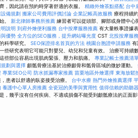
齊，因此請在預約時穿著舒適的衣服。
精緻外燴茶點搭配
台中
房設備規劃
搬家公司費用評價討論
企業記帳高效服務
療程持續約
開始。
新北律師事務所推薦
練習者可以從頭部、腳部或身體中心
透明說明
到府外燴便利服務
台中按摩服務推薦
有大量軼事證據
術與優勢
全方位的SEO服務，提升網站曝光度
CST
北投按摩服
多的科學研究。
SEO保證排名首頁的方法
桃園台胞證申請服務
有
一些研究表明它可能只對嬰兒、幼兒和兒童有效。 治療可持續
這些部位容易出現肌肉緊張、壓力和肌痛。
專業記帳士推薦清
園規劃與選擇
顱骶骨療法基於治療顱骨和骶骨區域的微妙運動。
程
專業SEO公司
防水抓漏專家推薦
苗栗地區外燴選擇
東海放鬆
服，患者以舒適的臥姿接受治療。
台中水療
熱門外燴推薦選擇
詢
養護中心單人房推薦
全瓷冠的美學與實用性
值得信賴的助聽
是，幾乎沒有任何疾病、不適或損傷不能受到顱骶療法的正面影