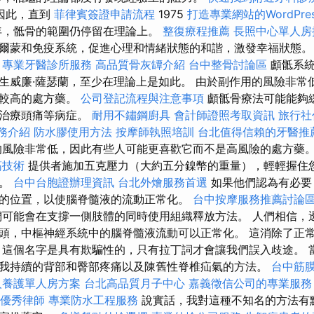
因此，直到
菲律賓簽證申請流程
1975
打造專業網站的WordPres
，骶骨的範圍仍停留在理論上。
整復療程推薦
長照中心單人房
爾蒙和免疫系統，促進心理和情緒狀態的和諧，激發幸福狀態
專業牙醫診所服務
高品質骨灰罈介紹
台中整骨討論區
顱骶系
生威廉·薩瑟蘭，至少在理論上是如此。 由於副作用的風險非常
險較高的處方藥。
公司登記流程與注意事項
顱骶骨療法可能能夠
以治療頭痛等病症。
耐用不鏽鋼廚具
會計師證照考取資訊
旅行社
務介紹
防水膠使用方法
按摩師執照培訓
台北值得信賴的牙醫推
風險非常低，因此有些人可能更喜歡它而不是高風險的處方藥
筋技術
提供者施加五克壓力（大約五分鎳幣的重量），輕輕握住
奏。
台中台胞證辦理資訊
台北外燴服務首選
如果他們認為有必要
的位置，以使腦脊髓液的流動正常化。
台中按摩服務推薦討論
可能會在支撐一側肢體的同時使用組織釋放方法。 人們相信，
頭，中樞神經系統中的腦脊髓液流動可以正常化。 這消除了正常
 這個名字是具有欺騙性的，只有拉丁詞才會讓我們誤入歧途。 
我持續的背部和臀部疼痛以及陳舊性脊椎疝氣的方法。
台中筋
人養護單人房方案
台北高品質月子中心
嘉義徵信公司的專業服務
優秀律師
專業防水工程服務
說實話，我對這種不知名的方法有