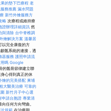
效果的墊下巴療程
老
蟻服務推薦
漏水問題
療
新竹外燴服務方
攻略
次療程或維持療
胞證辦理詳細資訊
然
治與清除
台中脊椎調
外燴解決方案
溫馨居
可以完全康復的方
顱骶系統的連接，透
聽器服務
護照申請流
有用嗎
Google
骨的骶骨節律建立聯
讓身心得到真正的休
外燴的完美搭配
柬埔
粗大醫美治療
可靠的
範圍
新竹月子中心選
何申請台胞證
專業清
椎向任何方向彎曲。
照片規範
在治療期