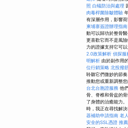
照
白蟻防治與處理
肉毒桿菌除皺體驗
年
有深層作用，影響荷
柬埔寨簽證辦理指南
動可以歸功於整骨醫
更喜歡它而不是風
力的證據支持它可
2.0政策解析
偵探服
明解析
由於副作用的
位行銷策略
北投撥
聆聽它們微妙的節
推動您或重新調整您
台北台胞證服務
他們
骨、脊椎和骨盆的骨
了身體的治癒能力。
時，我正在尋找解決
器補助申請指南
老
安全的SSL憑證
推薦