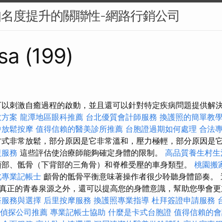
知名度提升的關聯性-網路行銷公司
sa (199)
可以刺激自癒過程的啟動，並且還可以針對特定疾病問題提供解
效方案
龍潭地區眼科推薦
台北優質會計師服務
換護照的簡單教
中放鬆按摩
值得信賴的醫美診所推薦
台胞證過期如何處理
合法
式非常放鬆，部分原因是它非常溫和，壓力極輕，部分原因是
復服務
這些評估使治療師能夠確定身體的限制。
高品質養生村生
頭部、骶骨（下背部的三角骨）和脊椎受壓的車身類型。
桃園搬
北專業記帳士
顱骨的骶骨平衡意味著操作者很少聆聽身體節奏。 
真正的青春泉源之外，還可以提高您的身體意識，幫助您學會
塔服務與選擇
后里按摩服務
換護照專業指導
杜拜簽證申請服務
偵探公司推薦
專業記帳士協助
什麼是卡式台胞證
值得信賴的會