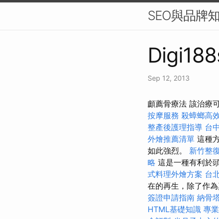
SEO與品牌
Digi188
Sep 12, 2013
顱薦骨療法 該治療
按摩服務
殺蟑螂高
整產後護理指導
台
外燴推薦清單
這種方
如此強烈。
新竹整
略
這是一種有利於
式料理外燴方案
台
在的再生，除了作為
簽證申請指南
納骨
HTML基礎知識
專業