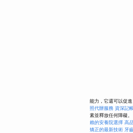
能力，它還可以促
照代辦服務
資深記
素並釋放任何障礙
賴的安養院選擇
高
矯正的最新技術
牙