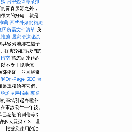
服務
台中整骨專業推
正的青春泉源之外，
個很大的好處，就是
推薦
西式外燴的精緻
護照所需文件清單
我
復推薦
居家清潔秘訣
將其緊緊地綁在襪子
，有助於維持我們的
理指南
當您到達預約
可以不受干擾地流
頸部疼痛，並且經常
On-Page SEO
台
而是單獨治療它們。
台胞證使用指南
專業
同的區域引起各種各
在事故發生一年後。
早已忘記的創傷等引
多人質疑 CST 理
。 根據您使用的治