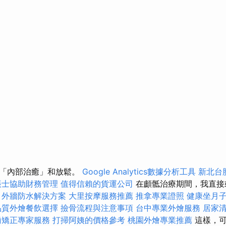
進「內部治癒」和放鬆。
Google Analytics數據分析工具
新北台
帳士協助財務管理
值得信賴的貨運公司
在顱骶治療期間，我直接
。
外牆防水解決方案
大里按摩服務推薦
推拿專業證照
健康坐月
品質外燴餐飲選擇
撿骨流程與注意事項
台中專業外燴服務
居家
齒矯正專家服務
打掃阿姨的價格參考
桃園外燴專業推薦
這樣，可