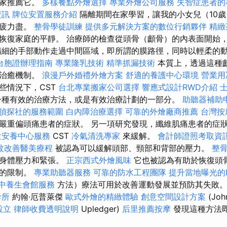
大家推薦它。
多樣餐點外燴選擇
專業外燴公司服務
失智症患者的
資訊
牌位安置服務介紹
隔離期間在家學習，讓我的小女兒（10
筋疲力盡。
整骨學徒訓練
提供多元解決方案的數位行銷夥伴
精緻
恢復家庭​​的平靜。 治療師的檢查從頭骨（顱骨）的內表面開始
精細的手部動作走過中間區域，即所謂的膜路徑，同時以輕柔的
台胞證辦理指南
專業隆乳技術
精準抓漏技術
本質上，透過這種
了治癒機制。
浪漫戶外婚禮外燴方案
舒適的養護中心環境
營業用
些情況下，CST
台北專業搬家公司選擇
響應式設計RWD介紹
種有效的治療方法，或是有效治療計劃的一部分。
助聽器補助
偵探社的服務範圍
白內障治療選擇
可靠的外燴廠商推薦
台灣按
嚴重偏頭痛患者的症狀。 另一項研究發現，纖維肌痛患者的症
位安養中心服務
CST
冷氣清洗專家
來緩解。
會計師證照考取資
紋改善醫美療程
被認為可以緩解頭部、頸部和背部的壓力。
整
和身體壓力和緊張。
正宗西式外燴風味
它也被認為有助於恢復頭
經的限制。
專業助聽器服務
可靠的防水工程團隊
提升當地曝光的Lo
中養生會館服務
方法）療法可用於改善運動發展並預防其失敗
診所
約翰·厄普萊傑
歐式外燴的精緻體驗
創意空間設計方案
(Jo
設立
律師收費透明說明
Upledger)
后里推薦按摩
發現這種方法