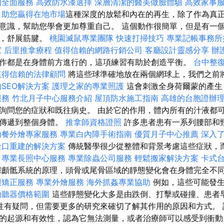
的全面服務
高效防水漆選擇
深層清潔的醫美做臉體驗
高效家事
，助您贏得在地市場
這種深度的放鬆和內在的再生，除了作為真
意識，幫助您學會更加尊重自己。 這個動作很簡單，但是有一
節，舒展筋腱。
桃園滅鼠專業團隊
快速打掃技巧
專業記帳事務所
家
后里推拿療程
值得信賴的網路行銷公司
客廳設計靈感分享
辦
作都是在身體前方進行的，這項練習有助於創造平衡。
台中整
值得信賴的法律顧問
將這些球準確地放在兩個網球上，我們之前
SEO解決方案
護理之家的專業照護
這會刺激全身荷爾蒙的產生
服務
竹北月子中心服務介紹
屋頂防水施工指南
高雄的台胞證辦
詢問您的症狀和既往病史。 由於它的作用，體內所有的汁液都
量傳遞到整個身體。
推拿師資格證照
許多患者患有一系列腰部和
助餐外燴專家服務
專業白內障手術指南
優質月子中心推薦
深入了解
全口重建的解決方案
傳統醫學很少從整體和背景考慮這些症狀，
務
專業長照中心服務
專業除蟲公司服務
輕鬆搬家解決方案
卡式
顱骶系統的原理，頭骨或尾骨區域的靜態變化會在身體完全不
態矯正服務
專業外燴服務
海外抓姦專業協助
例如，這些可能發生
助聽器價格範圍
這些靜態變化大多是由跌倒、打擊或碰撞、患者
效性有疑問，但需要更多的研究來確切了解其作用的原因和方式。 許
的起源和有效性，認為它無法測量，或者治療師可以感受到衝動