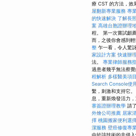
療 CST 的方法，效果
屋翻新專業服務
專
的快速解決
了解長照
案
高雄台胞證辦理
程。 第一次嘗試顱
而，之後你會感到輕
整
乍一看，令人驚
家設計方案
快速辦
法。
專業律師服務
過患者幾乎無法察
程解析
多樣醫美項
Search Console
繫，刺激和支持它。
息，重新煥發活力
寨簽證辦理教學
請了
外燴公司推薦
居家
擇
桃園搬家便利選
潔服務
壁癌修復專
由於該技術的非侵入