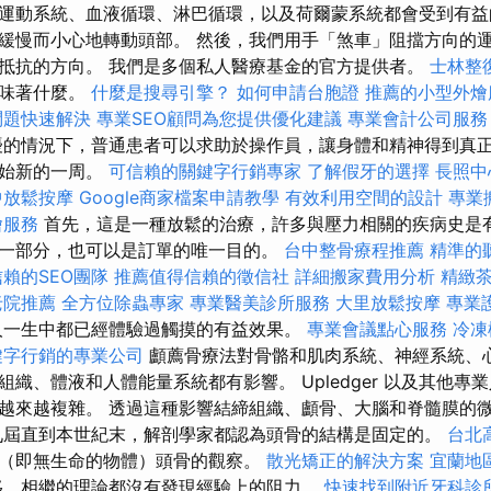
運動系統、血液循環、淋巴循環，以及荷爾蒙系統都會受到有益的
緩慢而小心地轉動頭部。 然後，我們用手「煞車」阻擋方向的運
抵抗的方向。 我們是多個私人醫療基金的官方提供者。
士林整
意味著什麼。
什麼是搜尋引擎？
如何申請台胞證
推薦的小型外燴
問題快速解決
專業SEO顧問為您提供優化建議
專業會計公司服務
的情況下，普通患者可以求助於操作員，讓身體和精神得到真
開始新的一周。
可信賴的關鍵字行銷專家
了解假牙的選擇
長照中
中放鬆按摩
Google商家檔案申請教學
有效利用空間的設計
專業
燴服務
首先，這是一種放鬆的治療，許多與壓力相關的疾病史是有
一部分，也可以是訂單的唯一目的。
台中整骨療程推薦
精準的
賴的SEO團隊
推薦值得信賴的徵信社
詳細搬家費用分析
精緻
老院推薦
全方位除蟲專家
專業醫美診所服務
大里放鬆按摩
專業
一生中都已經體驗過觸摸的有益效果。
專業會議點心服務
冷凍
鍵字行銷的專業公司
顱薦骨療法對骨骼和肌肉系統、神經系統、
織、體液和人體能量系統都有影響。 Upledger 以及其他專
越來越複雜。 透過這種影響結締組織、顱骨、大腦和脊髓膜的
九屆直到本世紀末，解剖學家都認為頭骨的結構是固定的。
台北
（即無生命的物體）頭骨的觀察。
散光矯正的解決方案
宜蘭地
移，相繼的理論都沒有發現經驗上的阻力。
快速找到附近牙科診