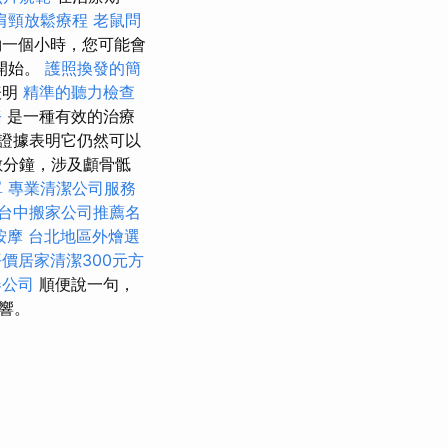
肩頸放鬆療程
老鼠問
一個小時，您可能會
開始。
護照換發的簡
表明
精準的聽力檢查
務
是一種有效的治療
證據表明它仍然可以
數分鐘，涉及顱骨骶
單
專業清潔公司服務
台中搬家公司推薦名
按摩
台北地區外燴選
平價居家清潔300元方
器公司
順便說一句，
響。