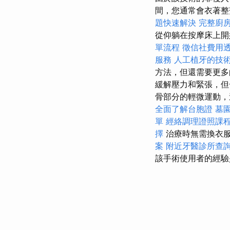
間，您通常會衣著整
題快速解決
完整廚
從仰躺在按摩床上
單流程
徵信社費用
服務
人工植牙的技
方法，但還需要更
緩解壓力和緊張，但
骨部分的輕微運動，
全面了解台胞證
墓
單
經絡調理證照課
擇
治療時無需換衣
案
附近牙醫診所查
該手術使用者的經驗