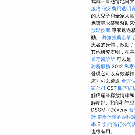
我就一直熱情地向
服務
假牙費用透明
的大兒子和全家人
應該尋求某種幫助來
放鬆按摩
專家透過
動。
外燴推薦名單
患者的身體，啟動
其他研究表明，在某
業牙醫診所
可以是一
務所服務
2012
私家
發現它可以有效減輕
慮）可以透過
全方
家公司
CST
眼下細
解疼痛並釋放情緒
解頭部、頸部和神
DSGM（Dévény
台
計
值得信賴的眼科
學
E.
如何進行公司
也很有用。