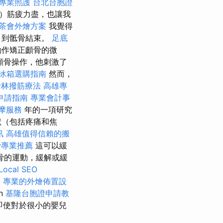
專業照護
台北台胞證
歲）筋疲力盡，也讓我
茶會外燴方案
我覺得
，到骶骨結束。
足底
動作矯正顱骨的微
顱骨操作，他刺激了
冰箱選購指南
然而，
士林撥筋療法
高雄專
申請指南
專業會計事
摩服務
年的一項研究
狀（包括疼痛和焦
訊
高雄值得信賴的搬
骨專業推薦
這可以緩
骨的運動，緩解或緩
cal SEO
。
專業的外燴佈置設
hn
基隆台胞證申請教
即使對於很小的嬰兒