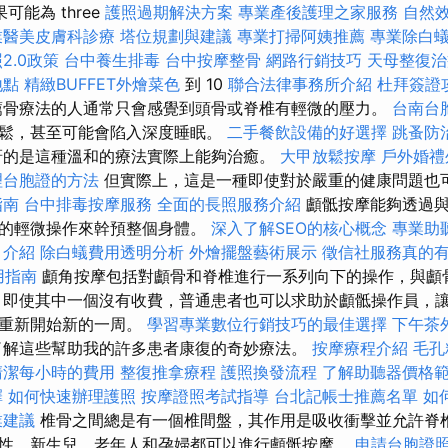
可能為 three
護照過期解決方案
專業產後護理之家服務
自然
業醫美皮膚科診療
塔位規劃與建議
專業打掃阿姨推薦
專業除白
2.0政策
台中養生排毒
台中按摩整骨
網路行銷技巧
天母整復治
地點
精緻BUFFET外燴菜色
到 10
聯合法律事務所介紹
杜拜簽證
薦骨療法的人通常只會感覺到頭骨或脊椎有輕微的壓力。
台南台
鬆，甚至可能會陷入深度睡眠。
二手餐飲設備的好選擇
跳蚤防
訝的是這種溫和的療法實際上能夠治癒。
大甲放鬆按摩
戶外婚禮
理台胞證的方法
但實際上，這是一種即使對於嚴重的健康問題也
指南
台中排毒按摩服務
全面的長照服務介紹
顱骶按摩能夠透過與
覺的輕微操作來幹預整個身體。
深入了解SEO的核心概念
專業助
目介紹
除白蟻費用透明分析
外燴擺盤藝術展示
徵信社服務真的
使用指南
顱角按摩包括對顱骨和脊椎進行一系列向下的操作，與顱
 即使其中一個沒有收費，普通患者也可以求助於顱骶操作員，
，重新開始新的一周。
學習專業數位行銷技巧的最佳選擇
下午茶
解這些幫助我的許多患者康復的奇妙療法。
按摩療程介紹
毛孔
清潔每小時的費用
整復推拿療程
護照換發流程
了解助聽器價格
擇
如何快速辦理護照
按摩證照考試指導
台北記帳士推薦名單
如
業建議
椎骨之間總是有一個椎間盤，其作用是吸收衝擊並允許脊
性，新生兒、老年人和孕婦都可以進行顱骶按摩。
申請台胞證