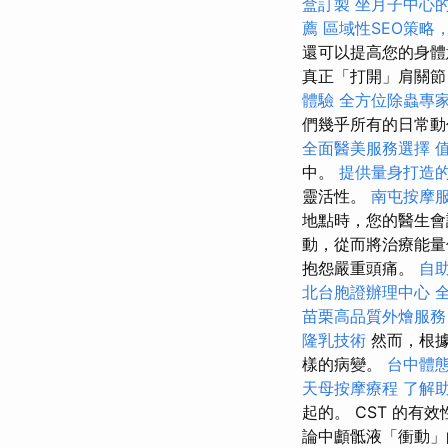
盒訂製
坐月子中心
薦
區域性SEO策略
還可以提高您的身體
真正「打開」肩關
體驗
全方位除蟲專
們幾乎所有的日常動
全面醫美服務選擇
中。
提供量身打造的
靈活性。
南屯按摩
地點時，您的醫生會
動，從而將治療能
抱怨嚴重頭痛。
自
北台胞證辦理中心
苗栗高品質外燴服
隆乳技術
然而，根據
樣的病變。
台中體
天母按摩療程
了解
起的。 CST 的有
論中顱骶液「衝動」