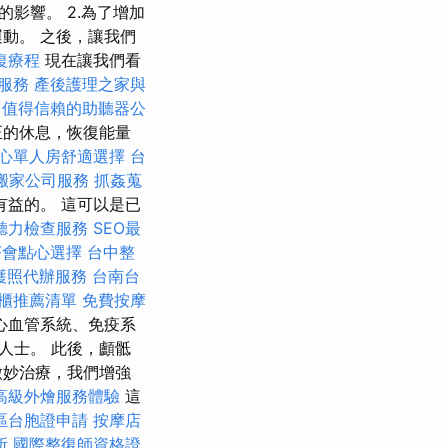
影響。 2.為了增加
動。 之後，讓我們
復療程
現在讓我們看
服務
產後護理之家與
值得信賴的助聽器公
正的休息，恢復能量
心單人房舒適選擇
台
搬家公司服務
抓姦蒐
益的。 這可以是已
聽力檢查服務
SEO最
茶會點心選擇
台中整
護照代辦服務
台南台
櫃推薦清單
免費按摩
心血管系統、免疫系
業人士。 此後，顱骶
微妙治療，我們增強
高級外燴服務體驗
這
區台胞證申請
按摩店
所
國際整復師資格證