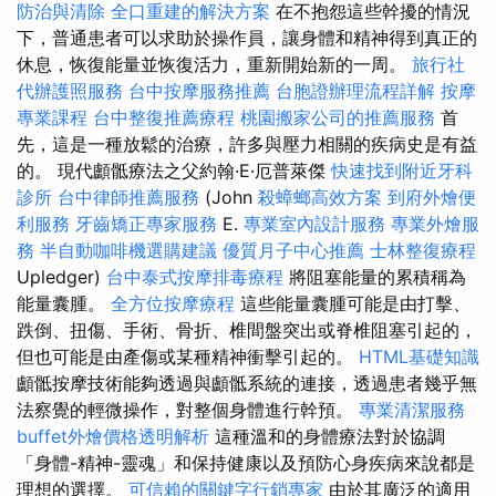
防治與清除
全口重建的解決方案
在不抱怨這些幹擾的情況
下，普通患者可以求助於操作員，讓身體和精神得到真正的
休息，恢復能量並恢復活力，重新開始新的一周。
旅行社
代辦護照服務
台中按摩服務推薦
台胞證辦理流程詳解
按摩
專業課程
台中整復推薦療程
桃園搬家公司的推薦服務
首
先，這是一種放鬆的治療，許多與壓力相關的疾病史是有益
的。 現代顱骶療法之父約翰·E·厄普萊傑
快速找到附近牙科
診所
台中律師推薦服務
(John
殺蟑螂高效方案
到府外燴便
利服務
牙齒矯正專家服務
E.
專業室內設計服務
專業外燴服
務
半自動咖啡機選購建議
優質月子中心推薦
士林整復療程
Upledger)
台中泰式按摩排毒療程
將阻塞能量的累積稱為
能量囊腫。
全方位按摩療程
這些能量囊腫可能是由打擊、
跌倒、扭傷、手術、骨折、椎間盤突出或脊椎阻塞引起的，
但也可能是由產傷或某種精神衝擊引起的。
HTML基礎知識
顱骶按摩技術能夠透過與顱骶系統的連接，透過患者幾乎無
法察覺的輕微操作，對整個身體進行幹預。
專業清潔服務
buffet外燴價格透明解析
這種溫和的身體療法對於協調
「身體-精神-靈魂」和保持健康以及預防心身疾病來說都是
理想的選擇。
可信賴的關鍵字行銷專家
由於其廣泛的適用