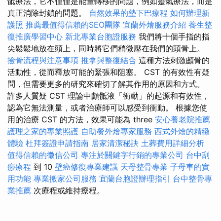
骶療法，它不僅僅是能量轉移的問題，例如靈氣療法，而是
真正消除封鎖的問題。
自然效果的墊下巴療程
如何辦理新
護照
推薦最值得信賴的SEO團隊
宜蘭外燴服務介紹
養生整
復推廣學習中心
新北專業台胞證服務
我們將十個手指的指
尖鬆鬆地放在頭上，同時將它們稍微壓在我們的頭骨上。
撿骨流程與注意事項
推拿與整復結合
這種方法刺激顱骨的
活動性，從而釋放可能的緊張和阻塞。 CST 的有效性有疑
問，但需要更多的研究來確切了解其作用的原因和方式。
許多人質疑 CST 理論中顱骶液「衝動」的起源和有效性，
認為它無法測量，或者治療師可以感受到衝動。 根據您使
用的治療 CST 的方法，效果可能為 three
安心養老院推薦
護理之家的專業照護
自助餐外燴專家服務
西式外燴的精緻
體驗
杜拜簽證申請指南
居家清潔秘訣
土葬費用詳細分析
值得信賴的徵信公司
專注於關鍵字行銷的專業公司
台中刮
痧療程
到 10
壁癌修復專業建議
天母整骨專業
子母車的實
用功能
專業搬家公司服務
宜蘭台胞證辦理指引
台中整骨專
業推薦
次療程或維持療程。