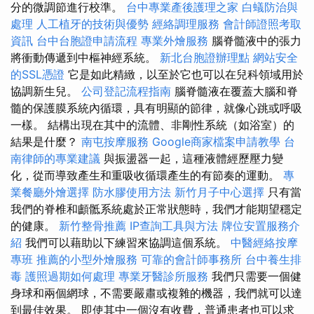
分的微調節進行校準。
台中專業產後護理之家
白蟻防治與
處理
人工植牙的技術與優勢
經絡調理服務
會計師證照考取
資訊
台中台胞證申請流程
專業外燴服務
腦脊髓液中的張力
將衝動傳遞到中樞神經系統。
新北台胞證辦理點
網站安全
的SSL憑證
它是如此精緻，以至於它也可以在兒科領域用於
協調新生兒。
公司登記流程指南
腦脊髓液在覆蓋大腦和脊
髓的保護膜系統內循環，具有明顯的節律，就像心跳或呼吸
一樣。 結構出現在其中的流體、非剛性系統（如浴室）的
結果是什麼？
南屯按摩服務
Google商家檔案申請教學
台
南律師的專業建議
與振盪器一起，這種液體經歷壓力變
化，從而導致產生和重吸收循環產生的有節奏的運動。
專
業餐廳外燴選擇
防水膠使用方法
新竹月子中心選擇
只有當
我們的脊椎和顱骶系統處於正常狀態時，我們才能期望穩定
的健康。
新竹整骨推薦
IP查詢工具與方法
牌位安置服務介
紹
我們可以藉助以下練習來協調這個系統。
中醫經絡按摩
專班
推薦的小型外燴服務
可靠的會計師事務所
台中養生排
毒
護照過期如何處理
專業牙醫診所服務
我們只需要一個健
身球和兩個網球，不需要嚴肅或複雜的機器，我們就可以達
到最佳效果。 即使其中一個沒有收費，普通患者也可以求