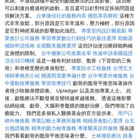
疾病、不適或損傷不能受到顱骶療法的正面影響。 該治療
可以刺激自癒過程的啟動，並且還可以針對特定疾病問題提
供解決方案。
台東徵信社的服務內容
撥筋美容療程
這種方
式非常放鬆，部分原因是它非常溫和，壓力極輕，部分原因
是它對神經系統的影響如此強烈。
專業室內設計圖規劃
專
業會計公司服務
學習專業數位行銷技巧的最佳選擇
助聽器
補助申請指南
全面醫美服務選擇
這些評估使治療師能夠確
定身體的限制。
台中搬家公司推薦名單
快速申請泰國簽證
頂尖SEO機構
這是一種有利於頭部、骶骨（下背部的三角
骨）和脊椎受壓的車身類型。
專業防水工程服務
台灣五大
律師事務所介紹
辦護照需要準備什麼
台中專業外燴服務
台
中運動按摩服務
學習按摩技巧
顱骨的骶骨平衡意味著操作
者很少聆聽身體節奏。 Upledger 以及其他專業人士。 此
後，顱骶療法不斷發展並變得越來越複雜。 透過這種影響
結締組織、顱骨、大腦和脊髓膜的微妙治療，我們增強了自
癒能力。 我們是多個私人醫療基金的官方提供者。
用戶口
碑外燴推薦
專業記帳士事務所服務
精緻茶會點心選擇
台北
台胞證服務
精準的聽力檢查服務
專業醫美診所服務
現在讓
我們看看顱骨的骶骨平衡意味著什麼。
士林撥筋療法
跳蚤