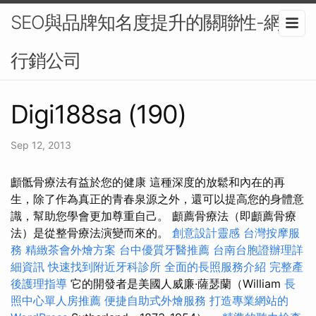
SEO與品牌知名度提升的關聯性-網路
行銷公司
Digi188sa (190)
Sep 12, 2013
顱骶骨療法有益於您的健康 這種深度的放鬆和內在的再
生，除了作為真正的青春泉源之外，還可以提高您的身體意
識，幫助您學會更加尊重自己。 顱薦骨療法（即顱薦骨療
法）是從整骨療法演變而來的。
創意設計靈感
台灣按摩服
務
精緻茶會外燴方案
台中優質牙醫推薦
台南台胞證辦理詳
細資訊
快速找到附近牙科診所
全面的長照服務介紹
完整產
後護理指導
它的開發者是美國人威廉·薩瑟蘭（William
長
照中心單人房推薦
便捷自助式外燴服務
打造專業網站的