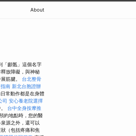
About
聽到「顱骶」這個名字
作釋放障礙，與神秘
舒展筋腱。
台北整骨
用指南
新北台胞證辦
日常動作都是在身體
公司
安心養老院選擇
中。
台中全身按摩推
預約地點時，您的醫
春泉源之外，還可以
症狀（包括疼痛和焦