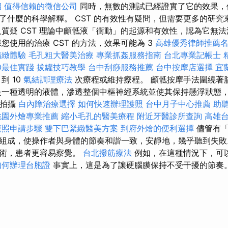
紹
值得信賴的徵信公司
同時，無數的測試已經證實了它的效果，
了什麼的科學解釋。 CST 的有效性有疑問，但需要更多的研究
人質疑 CST 理論中顱骶液「衝動」的起源和有效性，認為它無
您使用的治療 CST 的方法，效果可能為 3
高雄優秀律師推薦
精緻體驗
毛孔粗大醫美治療
專業抓姦服務指南
台北專業記帳士
O最佳實踐
拔罐技巧教學
台中刮痧服務推薦
台中按摩店選擇
宜
擇
到 10
氣結調理療法
次療程或維持療程。 顱骶按摩手法圍繞著
是一種透明的液體，滲透整個中樞神經系統並使其保持懸浮狀態
食拍攝
白內障治療選擇
如何快速辦理護照
台中月子中心推薦
助
桃園外燴專業推薦
縮小毛孔的醫美療程
附近牙醫診所查詢
高雄
護照申請步驟
雙下巴緊緻醫美方案
到府外燴的便利選擇
儘管有
組成，使操作者與身體的節奏和諧一致，安靜地，幾乎聽到失
技術，患者更容易察覺。
台北撥筋療法
例如，在這種情況下，可
如何辦理台胞證
事實上，這是為了讓硬腦膜保持不受干擾的節奏