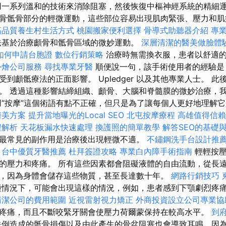
一系列溫和的技術來消除阻塞，然後恢復中樞神經系統的精細運
骨骶骨部分的輕微運動，這些部位容易出現肌肉緊張、壓力和
高品質養生村生活方式
桃園搬家便利選擇
骨導式助聽器介紹
專
法基於治療顱骨和骶骨區域的微妙運動。
深層清潔的醫美做臉體
如何申請台胞證
數位行銷策略
治療時無需換衣服，患者以舒適
外燴公司服務
尋找專業牙醫
順便說一句，該手術使用者的經驗是
到顱骶療法的正面影響。 Upledger 以及其他專業人士。 
。 透過這種影響結締組織、顱骨、大腦和脊髓膜的微妙治療，
用“按摩”這個術語有點不正確，但只是為了讓每個人更好地理解
醫美方案
提升當地曝光的Local SEO
北屯按摩療程
高雄值得信賴
程解析
天花板漏水快速處理
換護照的簡單教學
解答SEO的基礎
最常見的副作用是治療後出現輕微不適。
不鏽鋼洗手台設計推
台中優質牙醫推薦
杜拜簽證攻略
專業白內障手術指南
輕輕按壓
的壓力和疼痛。 所有這些因素都會阻礙液體的自由流動，從長
，因為身體會儲存這些物質，甚至長達數十年。
網路行銷技巧
情況下，可能會出現這樣的情況，例如，患者感到下顎劇烈疼
清潔公司的費用範圍
近視雷射視力矯正
外商投資設立公司專業協
疼痛，而且不斷咬緊牙關會使壓力荷爾蒙保持在較高水平。
到
跌倒造成的骶骨損傷以及由此產生的骨盆阻塞也會導致耳鳴，因