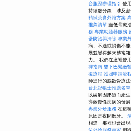
台胞證辦理指引
使用
持續數分鐘，涉及顱
精緻茶會外燴方案
推薦清單
顱骶骨療
務
專業助聽器服務
蚤防治與清除
專業
病、不適或損傷不能受
展並變得越來越複雜
力。 我們在這裡使
擇指南
雙下巴緊緻
復療程
護照申請流
師進行的腦骶骨療法
台北記帳士推薦名單
以緩解因壓迫而產生
導致慢性疾病的發展
專業外燴服務
在這種
原因是夜間磨牙。
相連，那裡也會出現
位外燴服務專家
但