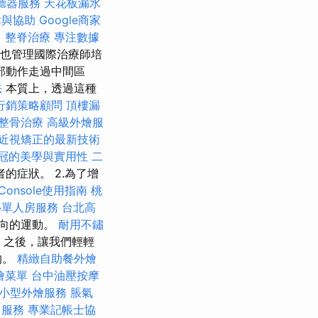
聽器服務
天花板漏水
律與協助
Google商家
司
整脊治療
專注數據
研究所也管理國際治療師培
部動作走過中間區
法
本質上，透過這種
行銷策略顧問
頂樓漏
整骨治療
高級外燴服
近視矯正的最新技術
冠的美學與實用性
二
的症狀。 2.為了增
h Console使用指南
桃
心單人房服務
台北高
方向的運動。
耐用不鏽
之後，讓我們輕輕
的。
精緻自助餐外燴
燴菜單
台中油壓按摩
小型外燴服務
脹氣
司服務
專業記帳士協