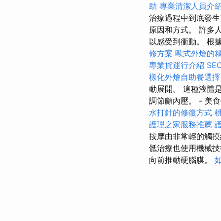
助
專業清潔人員介
治療過程中到底發生
原因和方式。 許多
以感受到衝動。 根據
修方案
歐式外燴的
專業貨運行介紹
SE
樣化外燴自助餐選
動展開。 這種液體
調節顱內壓。 - 美
水打針的修復方式
護理之家服務推薦
按摩由非常輕的觸摸
骶治療也使用機械
向前推動硬腦膜。