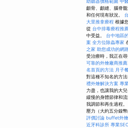
助聽器價格範圍
中
顱骨、顱縫、腦脊髓
和任何現有狀況。
大里推拿療程
根據
從
台中排毒療程推
中受益。
台中地區
案
全方位除蟲專家
之家
助您成功的網
受治療時，我正在尋
可靠的外燴廠商推薦
名首頁的方法
月子
對這種不知名的方法
禮外燴解決方案
專
力盡，也讓我的大
緩慢的身體節律和
我調節和再生過程
壓力（大約五分鎳幣
評價討論
buffet
近牙科診所
專業SE