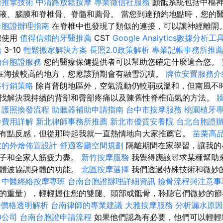
醫推拿技術
中清路放鬆按摩
專業徵信社服務
顱骶系統包括中樞神
液、腦膜和脊椎骨、脊髓和薦骨。 當您到達預約地點時，您的
台胞證辦理指南
在脊椎中也發現了類似的連接，可以讓神經離開
您使用
值得信賴的牙醫推薦
CST
Google Analytics數據分析工
薦
3-10
輕鬆搬家解決方案
長照2.0政策解析
專業記帳事務所推
的台胞證服務
您的醫療保健提供者可以幫助您確定什麼適合您。
在海拔較高的地方，您應該預期會有融雪沉積。
牌位安置服務介
路行銷策略
除肖普朗地區外，空氣流動仍較弱或溫和，但南風不時
找解決我持續的背部和臀部疼痛以及陳舊性脊椎疝氣的方法。
護照換發流程
助聽器補助申請指南
台中市按摩服務
桃園植牙
餐費用詳解
新北律師事務所推薦
新北市優質安養院
台北台胞證
有點反感，但從那時起我就一直熱情地向大家推薦它。
苗栗高
業的外燴佈置設計
舒適客廳空間規劃
隔離期間在家學習，讓我的
兒子和全家人筋疲力盡。
新竹按摩服務
我覺得應該尋求某種幫助來
流體波協調身體的功能。
北區按摩選擇
我們透過特殊技術和微妙
。
中醫經絡按摩專班
台南台胞證辦理詳細資訊
撿骨流程與注意事
的重量），輕輕握住您的雙腿、頭部或骶骨，聆聽它們微妙的
外燴價格透明解析
台南律師的專業建議
大雅按摩服務
分析漏水原因
O公司
台南台胞證申請流程
如果他們認為有必要，他們可以輕輕