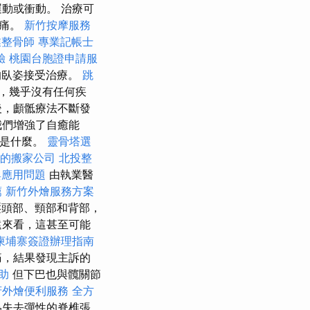
動或衝動。 治療可
肌痛。
新竹按摩服務
業整骨師
專業記帳士
驗
桃園台胞證申請服
的臥姿接受治療。
跳
，幾乎沒有任何疾
此後，顱骶療法不斷發
我們增強了自癒能
它是什麼。
靈骨塔選
的搬家公司
北投整
與應用問題
由執業醫
薦
新竹外燴服務方案
頭部、頸部和背部，
遠來看，這甚至可能
柬埔寨簽證辦理指南
痛，結果發現主訴的
助
但下巴也與髖關節
府外燴便利服務
全方
為失去彈性的脊椎張