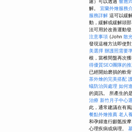
慮）可以透過
響應式
解。
宜蘭外燴服務
服務詳解
這可以緩
動，緩解或緩解頭
法可用於改善運動
注意事項
(John
散
發現這種方法即使對
美選擇
辦護照需要
根，當椎間盤再次獲
得優質SEO團隊的推
已經開始磨損的軟
茶外燴的完美搭配
蟻防治與處理
如何
的資訊。 所產生的
治療
新竹月子中心
此，通常建議在有風
餐點外燴推薦
老人
和孕婦進行顱骶按
心理疾病或病理。