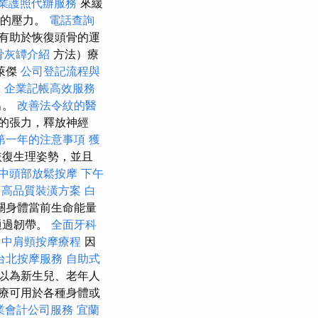
業護照代辦服務
來緩
部的壓力。
電話查詢
有助於恢復頭骨的運
骨灰罈介紹
方法）療
萊傑
公司登記流程與
)
企業記帳高效服務
出。
改善法令紋的醫
的張力，釋放神經
第一年的注意事項
獲
恢復生理姿勢，並且
中頭部放鬆按摩
下午
高品質裝潢方案
白
關身體當前生命能量
通過韌帶。
全面牙科
台中肩頸按摩療程
因
台北按摩服務
自助式
以為新生兒、老年人
療可用於各種身體或
業會計公司服務
宜蘭