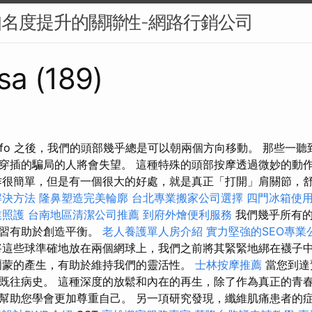
知名度提升的關聯性-網路行銷公司
sa (189)
binfo 之後，我們的頭部幾乎總是可以朝兩個方向移動。 那些一
穿插的騙局的人將會失望。 這種特殊的頭部按摩透過微妙的動
作很簡單，但是有一個很大的好處，就是真正「打開」肩關節，
解決方法
隆鼻塑造完美輪廓
台北專業搬家公司選擇
四門冰箱使
業照護
台南地區清潔公司推薦
到府外燴便利服務
我們幾乎所有的
練習有助於創造平衡。
老人養護單人房介紹
實力堅強的SEO專業
這些球準確地放在兩個網球上，我們之前將其緊緊地綁在襪子
爾蒙的產生，有助於維持我們的靈活性。
士林按摩推薦
當您到達
既往病史。 這種深度的放鬆和內在的再生，除了作為真正的青
幫助您學會更加尊重自己。 另一項研究發現，纖維肌痛患者的