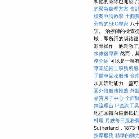
和他的團隊也開發了
的緊急處理方案
會
檔案申請教學
土葬
分析的SEO專家
八十
訓。 治療師的檢查
域，即所謂的膜路徑
顱骨操作，他刺激了
水修復專家
然而，其
務介紹
可以是一種
專業記帳士事務所服
手攤車回收服務
台
加其活動能力，盡
園外燴服務推薦
外
品質月子中心
全面
鋼流理台
IP查詢工
地把頭轉向這個抵抗
料理
月嫂每日服務
Sutherland，1873
按摩服務
精準的聽