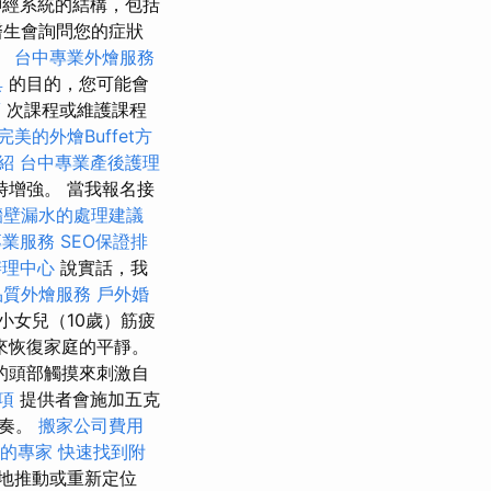
經系統的結構，包括
醫生會詢問您的症狀
。
台中專業外燴服務
具
的目的，您可能會
薦
次課程或維護課程
完美的外燴Buffet方
紹
台中專業產後護理
增強。 當我報名接
牆壁漏水的處理建議
專業服務
SEO保證排
辦理中心
說實話，我
品質外燴服務
戶外婚
小女兒（10歲）筋疲
恢復家庭​​的平靜。
的頭部觸摸來刺激自
項
提供者會施加五克
節奏。
搬家公司費用
的專家
快速找到附
地推動或重新定位