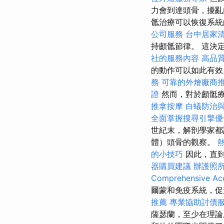
力會到達頭骨，擾
骶治療可以恢復系
公司服務
台中居家
持顱骶節律。 這決
社的服務內容
高品
的動作可以如此有
務
可靠的外燴廠商
證
然而，對於顱骶療
推拿按摩
白蟻防治
全面掌握搜尋引擎優
世紀末，解剖學家
體）頭骨的觀察。
的小技巧
因此，直
器購買建議
辦護照
Comprehensive Acc
爾蒙和免疫系統，促
推薦
專業協助討債
薩瑟蘭，至少在理論上