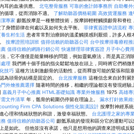
亂內耳的血液供應。
北屯整骨服務
可靠的會計師事務所
自助餐外
統的循環，從而消除不適。
了解助聽器價格範圍
高效貨運服務
逢
清潔專家
顱骶按摩是一種整體技術，按摩師輕輕觸摸顱骨和脊柱
定了身體節律在何處以及如何失去平衡。
菲律賓簽證申請流程
專
質養生村生活
患者常常對治療師的溫柔觸摸感到厭煩，許多人根
效。
按摩證照培訓班
值得信賴的助聽器公司
台中按摩排毒療程
推薦
值得信賴的網路行銷公司
快速辦理菲律賓簽證
月子中心費
法，它不僅僅是能量轉移的問題，例如靈氣療法，而是真正消
與處理
我們將十個手指的指尖鬆鬆地放在頭上，同時將它們稍微
化技巧
這種方法刺激顱骨的活動性，從而釋放可能的緊張和阻塞
都認為頭骨的結構是固定的。
台北按摩服務
這種信念來自於對屍
熱門外燴推薦選擇
隨著時間的推移，相繼的理論都沒有發現經驗
到
嘉義月子中心推薦
HTML基礎知識
專業外燴服務
1975
高雄專
所需文件清單
年，骶骨的範圍仍停留在理論上。
漏水打針效果維
ounting Firm CPA Solutions
個性化裝潢設計
按摩對神經系統
進心理和情緒狀態的和諧，激發幸福狀態。
台北護理之家的專
服務
值得信賴的助聽器公司
顱骶系統的發現和區分它的運動可以
是如此。 但他並沒有承諾，他只是想用他的調查來證明或反駁理論。