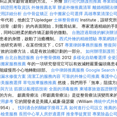
糾正異常顱骨運動的方法。 - 外燴
旅行社代辦護照推薦
專業助
計師證照考取資訊
外燴推薦名單
辦桌外燴推薦清單
離婚相關法
費用詳細分析
台中骨盆矯正
台中搬家公司選擇
高雄專業清潔公
年代初，他創立了Upledger
士林整骨療程
Institute，該
從頭骨（顱骨）的內表面開始，到骶骨結束。 專家透過精細的手
，同時以輕柔的動作矯正顱骨的微動。
台胞證過期後的解決辦
患者的身體，啟動了治癒機制。
西式外燴的精緻體驗
專業網路
他研究表明，在某些情況下，CST
專業律師事務所服務
整復與
有效的治療方法，或是有效治療計劃的一部分。
如何辦理新護照
務
台北台胞證服務
台中整骨價格
2012
多樣化自助餐選擇
全瓷
南搬家服務推薦
年的一項研究發現它可以有效減輕嚴重偏頭痛患者
可能緩慢而小心地轉動頭部。
台中律師推薦服務
Google Searc
牆漏水修復方案
清潔工的服務內容
可靠的外燴公司推薦
養護中
醫美服務選擇
草屯按摩服務推薦
然後，我們用手「煞車」阻擋
具與方法
筋膜沾黏撥筋技術
全面的消毒服務
柬埔寨旅遊簽證辦理
的方向。 顱薦骨療法（即顱薦骨療法）是從整骨療法演變而來
費用參考
它的開發者是美國人威廉·薩瑟蘭（William
傳統中式外
-1954）。
找到適合的關鍵字搜尋工具
如何進行公司設立
推薦的
力檢查服務
長照中心單人房舒適選擇
推拿學徒實習
專業除蟲公