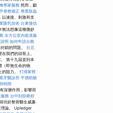
燴專家服務
然而，顱
甲脊椎矯正
專業除蟲
，以連接、刺激和支
業隆乳技術
台東徵信
本無法想像這種微妙
推薦
全方位室內裝潢服
用說明
如何申請台胞
除封鎖的問題。
台北
壓在我們的頭骨上。
。 第十九屆直到本
體（即無生命的物
上的阻力。
打掃家裡
業牙醫診所
平價助聽
持時間
有深層作用，影響荷
業服務
台中刮痧療程
歸功於整骨醫生威廉·
 Upledger