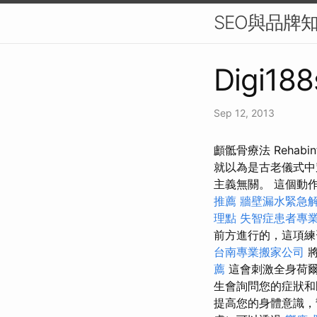
SEO與品牌
Digi188
Sep 12, 2013
顱骶骨療法 Reha
就以為是古老儀式中
主義無關。 這個動
推薦
牆壁漏水緊急
理點
失智症患者專
前方進行的，這項
台南專業搬家公司
將
薦
這會刺激全身荷
生會詢問您的症狀和
提高您的身體意識，