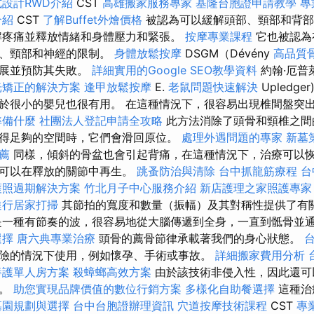
設計RWD介紹
CST
高雄搬家服務專家
基隆台胞證申請教學
專
介紹
CST
了解Buffet外燴價格
被認為可以緩解頭部、頸部和背
解疼痛並釋放情緒和身體壓力和緊張。
按摩專業課程
它也被認為
部、頸部和神經的限制。
身體放鬆按摩
DSGM（Dévény
高品質
發展並預防其失敗。
詳細實用的Google SEO教學資料
約翰·厄普
光矯正的解決方案
逢甲放鬆按摩
E.
老鼠問題快速解決
Upledger
於很小的嬰兒也很有用。 在這種情況下，很容易出現椎間盤突
準備什麼
社團法人登記申請全攻略
此方法消除了頭骨和頸椎之間
得足夠的空間時，它們會滑回原位。
處理外遇問題的專家
新墓
薦
同樣，傾斜的骨盆也會引起背痛，在這種情況下，治療可以
骨可以在釋放的關節中再生。
跳蚤防治與清除
台中抓龍筋療程
台
護照過期解決方案
竹北月子中心服務介紹
新店護理之家照護專家
進行居家打掃
其節拍的寬度和數量（振幅）及其對稱性提供了有
是一種有節奏的波，很容易地從大腦傳遞到全身，一直到骶骨並
選擇
唐六典專業治療
頭骨的薦骨節律承載著我們的身心狀態。
險的情況下使用，例如懷孕、手術或事故。
詳細搬家費用分析
養護單人房方案
殺蟑螂高效方案
由於該技術非侵入性，因此還可
摩。
助您實現品牌價值的數位行銷方案
多樣化自助餐選擇
這種治
墓園規劃與選擇
台中台胞證辦理資訊
穴道按摩技術課程
CST
專