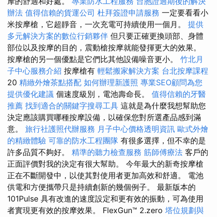
摩的舒適和好處。
專業防水工程服務
台胞證過期後的解決
辦法
值得信賴的貨運公司
杜拜簽證申請服務
一定要看看小
米按摩槍，它超靜音，一次充電可持續使用一個月。
提供
多元解決方案的數位行銷夥伴
但只要正確更換頭部、身體
部位以及按摩的目的，震動槍按摩就能發揮更大的效果。
按摩槍的另一個優點是它們比其他設備噪音更小。
竹北月
子中心服務介紹
按摩槍有
輕鬆搬家解決方案
台北按摩課程
20
精緻外燴茶點搭配
如何辦理新護照
專業SEO顧問為您
提供優化建議
個速度級別，電池壽命長。
值得信賴的牙醫
推薦
找到適合的關鍵字搜尋工具
這就是為什麼我想幫助您
決定應該購買哪種按摩設備，以確保您對所選產品感到滿
意。
旅行社護照代辦服務
月子中心價格透明資訊
歐式外燴
的精緻體驗
可靠的防水工程團隊
有很多選擇，但不幸的是
許多品質不夠好。
精準的聽力檢查服務
筋師傅療法
客戶的
正面評價對我的決定有很大幫助。 今年最大的新奇按摩槍
正在不斷開發中，以使其對使用者更加高效和舒適。 電池
供電和方便攜帶只是持續創新的幾個例子。 最新版本的
101Pulse 具有改進的速度設定和更有效的振動，可為使用
者實現更有效的按摩效果。 FlexGun™ 2.zero
塔位規劃與