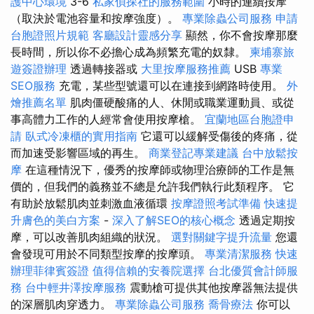
護中心環境
3-6
私家偵探社的服務範圍
小時的連續按摩
（取決於電池容量和按摩強度）。
專業除蟲公司服務
申請
台胞證照片規範
客廳設計靈感分享
顯然，你不會按摩那麼
長時間，所以你不必擔心成為頻繁充電的奴隸。
柬埔寨旅
遊簽證辦理
透過轉接器或
大里按摩服務推薦
USB
專業
SEO服務
充電，某些型號還可以在連接到網路時使用。
外
燴推薦名單
肌肉僵硬酸痛的人、休閒或職業運動員、或從
事高體力工作的人經常會使用按摩槍。
宜蘭地區台胞證申
請
臥式冷凍櫃的實用指南
它還可以緩解受傷後的疼痛，從
而加速受影響區域的再生。
商業登記專業建議
台中放鬆按
摩
在這種情況下，優秀的按摩師或物理治療師的工作是無
價的，但我們的義務並不總是允許我們執行此類程序。 它
有助於放鬆肌肉並刺激血液循環
按摩證照考試準備
快速提
升膚色的美白方案
-
深入了解SEO的核心概念
透過定期按
摩，可以改善肌肉組織的狀況。
選對關鍵字提升流量
您還
會發現可用於不同類型按摩的按摩頭。
專業清潔服務
快速
辦理菲律賓簽證
值得信賴的安養院選擇
台北優質會計師服
務
台中輕井澤按摩服務
震動槍可提供其他按摩器無法提供
的深層肌肉穿透力。
專業除蟲公司服務
喬骨療法
你可以