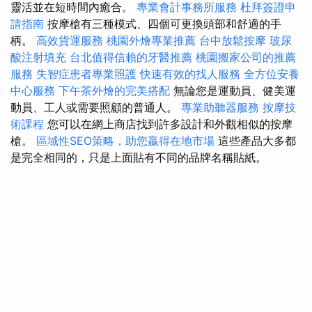
靈活並在短時間內癒合。
專業會計事務所服務
杜拜簽證申
請指南
按摩槍有三種模式、四個可更換頭部和舒適的手
柄。
高效貨運服務
桃園外燴專業推薦
台中放鬆按摩
玻尿
酸注射填充
台北值得信賴的牙醫推薦
桃園搬家公司的推薦
服務
失智症患者專業照護
快速有效的找人服務
全方位安養
中心服務
下午茶外燴的完美搭配
無論您是運動員、健美運
動員、工人或需要照顧的普通人。
專業助聽器服務
按摩技
術課程
您可以在網上商店找到許多設計和外觀相似的按摩
槍。
區域性SEO策略，助您贏得在地市場
這些產品大多都
是完全相同的，只是上面貼有不同的品牌名稱貼紙。