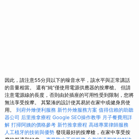
因此，請注意55分貝以下的噪音水平，該水平與正常講話
的音量相當。 還有“純”僅使用電源供應器的按摩槍。 但請
注意電源線的長度，否則由於插座的可用性受到限制，您將
無法享受按摩。 其緊湊的設計使其易於在家中或健身房使
用。
到府外燴便利服務
新竹外燴服務方案
值得信賴的助聽
器公司
后里推拿療程
Google SEO操作教學
月子餐費用詳
解
打掃阿姨的價格參考
新竹推拿療程
高雄專業律師服務
人工植牙的技術與優勢
發現最好的按摩槍，在家中享受按