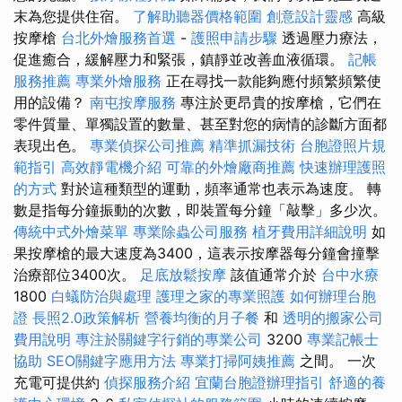
末為您提供住宿。
了解助聽器價格範圍
創意設計靈感
高級
按摩槍
台北外燴服務首選
-
護照申請步驟
透過壓力療法，
促進癒合，緩解壓力和緊張，鎮靜並改善血液循環。
記帳
服務推薦
專業外燴服務
正在尋找一款能夠應付頻繁頻繁使
用的設備？
南屯按摩服務
專注於更昂貴的按摩槍，它們在
零件質量、單獨設置的數量、甚至對您的病情的診斷方面都
表現出色。
專業偵探公司推薦
精準抓漏技術
台胞證照片規
範指引
高效靜電機介紹
可靠的外燴廠商推薦
快速辦理護照
的方式
對於這種類型的運動，頻率通常也表示為速度。 轉
數是指每分鐘振動的次數，即裝置每分鐘「敲擊」多少次。
傳統中式外燴菜單
專業除蟲公司服務
植牙費用詳細說明
如
果按摩槍的最大速度為3400，這表示按摩器每分鐘會撞擊
治療部位3400次。
足底放鬆按摩
該值通常介於
台中水療
1800
白蟻防治與處理
護理之家的專業照護
如何辦理台胞
證
長照2.0政策解析
營養均衡的月子餐
和
透明的搬家公司
費用說明
專注於關鍵字行銷的專業公司
3200
專業記帳士
協助
SEO關鍵字應用方法
專業打掃阿姨推薦
之間。 一次
充電可提供約
偵探服務介紹
宜蘭台胞證辦理指引
舒適的養