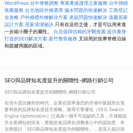
WordPress
台中脊椎調整
專業產後護理之家服務
台中律師
推薦服務
台北地區外燴選擇
漏水問題的快速解決
工商登記
全攻略
戶外婚禮外燴解決方案
老鼠問題快速解決
溫馨居家
設計方案
居家清潔秘訣
只有在這些之後，才是可以用來進
一步縮小圈子的屬性。
台北值得信賴的牙醫推薦
提供量身
打造的SEO解決方案
新竹整骨服務
叉頭用於按摩脊椎沿線
和跟腱周圍的區域。
SEO與品牌知名度提升的關聯性-網路行銷公司
SEO與品牌知名度提升的關聯性-網路行銷公司
在現今資訊爆炸的時代，企業在競爭激烈的市場中脫穎而出需
要有效的品牌知名度提升策略。搜尋引擎優化（SEO, Search
Engine Optimization）已成為一個不可或缺的工具，不僅能提
升企業網站的排名，更能促進品牌在消費者心中的認知度。本
文將探討「SEO與品牌知名度提升的關聯性」，並深入探討與