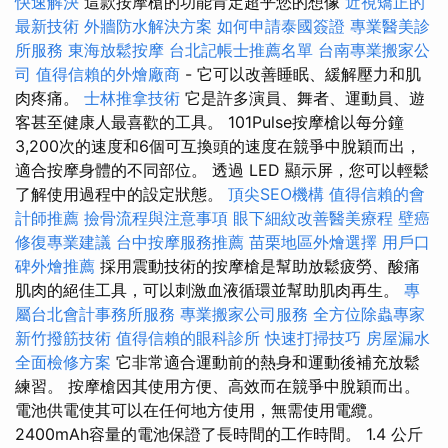
快速解決
這款按摩槍的功能肯定超乎您的想​​像
近視矯正的
最新技術
外牆防水解決方案
如何申請泰國簽證
專業醫美診
所服務
東海放鬆按摩
台北記帳士推薦名單
台南專業搬家公
司
值得信賴的外燴廠商
- 它可以改善睡眠、緩解壓力和肌
肉疼痛。
士林推拿技術
它是許多演員、舞者、運動員、遊
客甚至健康人最喜歡的工具。 101Pulse按摩槍以每分鐘
3,200次的速度和6個可互換頭的速度在競爭中脫穎而出，
適合按摩身體的不同部位。 透過 LED 顯示屏，您可以輕鬆
了解使用過程中的設定狀態。
頂尖SEO機構
值得信賴的會
計師推薦
撿骨流程與注意事項
眼下細紋改善醫美療程
壁癌
修復專業建議
台中按摩服務推薦
苗栗地區外燴選擇
用戶口
碑外燴推薦
採用震動技術的按摩槍是幫助放鬆疲勞、酸痛
肌肉的絕佳工具，可以刺激血液循環並幫助肌肉再生。
專
屬台北會計事務所服務
專業搬家公司服務
全方位除蟲專家
新竹撥筋技術
值得信賴的眼科診所
快速打掃技巧
房屋漏水
全面檢修方案
它非常適合運動前的熱身和運動後補充放鬆
練習。 按摩槍因其使用方便、高效而在競爭中脫穎而出。
電池供電使其可以在任何地方使用，無需使用電纜。
2400mAh容量的電池保證了長時間的工作時間。 1.4 公斤