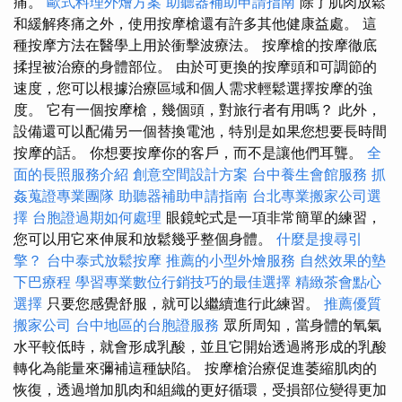
痛。
歐式料理外燴方案
助聽器補助申請指南
除了肌肉放鬆
和緩解疼痛之外，使用按摩槍還有許多其他健康益處。 這
種按摩方法在醫學上用於衝擊波療法。 按摩槍的按摩徹底
揉捏被治療的身體部位。 由於可更換的按摩頭和可調節的
速度，您可以根據治療區域和個人需求輕鬆選擇按摩的強
度。 它有一個按摩槍，幾個頭，對旅行者有用嗎？ 此外，
設備還可以配備另一個替換電池，特別是如果您想要長時間
按摩的話。 你想要按摩你的客戶，而不是讓他們耳聾。
全
面的長照服務介紹
創意空間設計方案
台中養生會館服務
抓
姦蒐證專業團隊
助聽器補助申請指南
台北專業搬家公司選
擇
台胞證過期如何處理
眼鏡蛇式是一項非常簡單的練習，
您可以用它來伸展和放鬆幾乎整個身體。
什麼是搜尋引
擎？
台中泰式放鬆按摩
推薦的小型外燴服務
自然效果的墊
下巴療程
學習專業數位行銷技巧的最佳選擇
精緻茶會點心
選擇
只要您感覺舒服，就可以繼續進行此練習。
推薦優質
搬家公司
台中地區的台胞證服務
眾所周知，當身體的氧氣
水平較低時，就會形成乳酸，並且它開始透過將形成的乳酸
轉化為能量來彌補這種缺陷。 按摩槍治療促進萎縮肌肉的
恢復，透過增加肌肉和組織的更好循環，受損部位變得更加