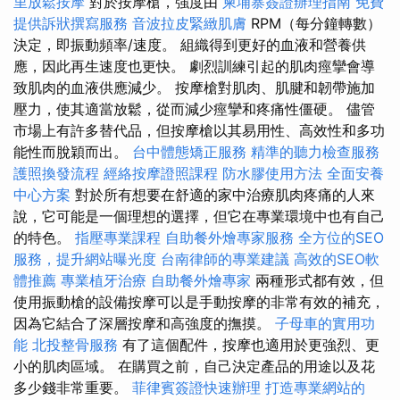
里放鬆按摩
對於按摩槍，強度由
柬埔寨簽證辦理指南
免費
提供訴狀撰寫服務
音波拉皮緊緻肌膚
RPM（每分鐘轉數）
決定，即振動頻率/速度。 組織得到更好的血液和營養供
應，因此再生速度也更快。 劇烈訓練引起的肌肉痙攣會導
致肌肉的血液供應減少。 按摩槍對肌肉、肌腱和韌帶施加
壓力，使其適當放鬆，從而減少痙攣和疼痛性僵硬。 儘管
市場上有許多替代品，但按摩槍以其易用性、高效性和多功
能性而脫穎而出。
台中體態矯正服務
精準的聽力檢查服務
護照換發流程
經絡按摩證照課程
防水膠使用方法
全面安養
中心方案
對於所有想要在舒適的家中治療肌肉疼痛的人來
說，它可能是一個理想的選擇，但它在專業環境中也有自己
的特色。
指壓專業課程
自助餐外燴專家服務
全方位的SEO
服務，提升網站曝光度
台南律師的專業建議
高效的SEO軟
體推薦
專業植牙治療
自助餐外燴專家
兩種形式都有效，但
使用振動槍的設備按摩可以是手動按摩的非常有效的補充，
因為它結合了深層按摩和高強度的撫摸。
子母車的實用功
能
北投整骨服務
有了這個配件，按摩也適用於更強烈、更
小的肌肉區域。 在購買之前，自己決定產品的用途以及花
多少錢非常重要。
菲律賓簽證快速辦理
打造專業網站的