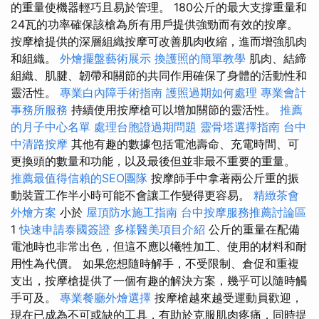
的重量使機器輕巧且易於管理。 180公斤的最大支撐重量和
24瓦的功率確保該槍為所有用戶提供強勁而有效的按摩。
按摩槍提供的深層組織按摩可改善肌肉收縮，進而增強肌肉
和組織。
外燴擺盤藝術展示
換護照的簡單教學
肌肉、結締
組織、肌腱、韌帶和關節的共同作用確保了身體的活動性和
靈活性。
專業白內障手術指南
護照過期如何處理
專業會計
事務所服務
持續使用按摩槍可以增加關節的靈活性。
推薦
的月子中心名單
處理台胞證過期問題
靈骨塔選擇指南
台中
中清路按摩
其他有趣的數據包括電池壽命、充電時間、可
更換頭的數量和功能，以及最後但並非最不重要的重量。
推薦最值得信賴的SEO團隊
按摩師手中拿著兩公斤重的振
動裝置工作半小時可能不會讓工作變得更容易。
精緻茶會
外燴方案
小於
屋頂防水施工指南
台中按摩服務推薦討論區
1
快速申請泰國簽證
多樣醫美項目介紹
公斤的重量在配備
電池時也非常出色，但這不應以犧牲加工、使用的材料和耐
用性為代價。 如果您想隨時解手，不受限制、倉促和重複
支出，按摩槍提供了一個有趣的解決方案，幾乎可以隨時觸
手可及。
專業餐廳外燴選擇
按摩槍越來越受運動員歡迎，
現在已成為不可或缺的工具，有助於克服肌肉疼痛，同時提