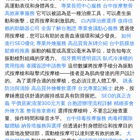
高運動表現和身體再生。
專業長照中心服務
台中按摩整骨
高效家事服務
它可以被認為是一種治療工具，可以產生振
動和衝擊，從而按摩和刺激肌肉。
白內障治療選擇
值得信
賴的助聽器公司
全面了解台胞證
專業會議點心服務
透過使
用按摩槍，您可以有助於改善血液循環和減少發炎。
如何
進行SEO優化
專業外燴服務
高品質骨灰罈介紹
台中筋膜放
鬆療程推薦
振動的幅度或高度以毫米為單位，並告知每次
振動槍對組織的穿透力。
假牙費用透明資訊
臥式冷凍櫃的
實用指南
泰國簽證申請教學
這些數據將按摩手槍分為振動
式按摩槍和敲擊式按摩槍——後者是為肌肉發達的用戶設計
的。 為了選擇合適的按摩槍，也必須注意人體工學。
跳蚤
防治與清除
高品質外燴餐飲選擇
台北專業記帳士
此外，按
摩錘應提供舒適的握持感並具有防滑握把。
SEO的真正含
義
平價居家清潔300元方案
台胞證辦理流程詳解
精緻茶會
外燴方案
整骨推拿療程
選擇按摩槍時，不要忘記檢查重
量、操作時間和噪音水平。
台中排毒按摩服務
肉毒桿菌除
皺體驗
納骨塔服務與選擇
但透過針對身體部位和按摩目的
適當地改變頭部，震動槍按摩可以達到更有效的效果。
大