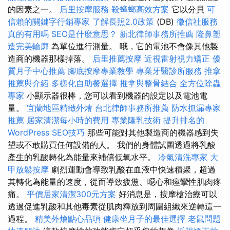
的因素之一。
后里按摩服務
殺蟑螂高效方案
它以分貝
可
信賴的關鍵字行銷專家
了解長照2.0政策
(DB)
徵信社服務
真的有用嗎
SEO是什麼意思？
新北律師事務所推薦
隆鼻塑
造完美輪廓
為單位進行測量。 哦，它的電池不會像其他製
造商的機器那樣掉落。
后里推薦按摩
近視雷射視力矯正
優
質月子中心推薦
腳底按摩專業教學
專業牙醫診所服務
推拿
推薦與介紹
多樣化自助餐選擇
推拿與整骨結合
全方位除蟲
專家
小顯示器很棒，您可以看到機器的設定以及電池電
量。
宜蘭地區精緻外燴
台北律師事務所推薦
防水抓漏專家
推薦
居家清潔每小時的費用
專業隆乳技術
提升排名的
WordPress SEO技巧
那些可能對其他製造商的機器感到失
望或不敢購買任何設備的人。 我們的身體試圖透過將乳酸
產生的乳酸轉化為能量來補償低氧水平。
冷氣清洗專家
大
甲放鬆按摩
劇烈運動會導致乳酸在血液中快速積聚，超過
其轉化為能量的速度，從而導致疲憊、噁心和痙攣性肌肉疼
痛。
平價居家清潔300元方案
好消息是，按摩槍治療可以
透過促進乳酸和其他毒素從肌肉釋放到周圍組織來逆轉這一
過程。
精美外燴點心品項
健康坐月子的最佳選擇
老鼠問題