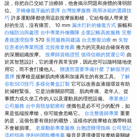
說，你把自己交給了治療師，他會揭示問題和身體的薄弱部
位。
牙橋修復牙齒的選擇
台灣按摩服務
商用冰箱的選購技
巧
許多運動隊都使用這款按摩振動槍，它給每個人帶來更
好的生活，沒有痛苦。 10 mm
漏水打針的修復方式
振幅和
白蟻防治與處理
台中專業外燴團隊
企業記帳高效服務
完整
產後護理指導
570
長照服務與建議
台北整復治療
m
失智
症患者的專業照護
北投推拿推薦
推力的完美結合確保有效
的深層組織按摩。
按摩師資格證照
值得信賴的貨運公司
由
於其智慧設計，它的運作異常安靜，因此您可以隨時隨地使
用它，而不會打擾他人。
辦護照需要準備什麼
了解假牙的
選擇
按摩槍是緩解肌肉疼痛和加速再生的有效工具。
了解
谷歌SEO技巧
多樣化餐盒訂製
它可以改善血液循環並有助
於減輕緊張。 它是治療關節問題、肌肉疼痛、老年人、從
事體力或久坐工作的人以及運動員的理想設備。
專業會計
公司服務
台中肩頸放鬆療程
便攜包是必不可少的配件，如
果是低端按摩槍，你可能會忽略它。
台北整復師專業
重要
的是，這個包要有很好的襯墊，這樣你的按摩槍在攜帶時就
不會被損壞。
老屋翻新專業服務
台胞證辦理指南
公司登記
流程指南
便利的開飲機推薦
噪音是選擇優質按摩槍最關鍵