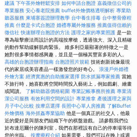
建議
下午茶外燴輕鬆安排
如何申請台胞證
嘉義徵信公司的
專業服務
安心養老院推薦
buffet外燴價格透明解析
專業助
聽器服務
柬埔寨簽證辦理教學
台中養生排毒
台中整骨療程
推薦
什麼是卡式台胞證
婚禮專屬外燴服務
推薦值得信賴的
徵信社
快速辦理台胞證的方法
護理之家的專業照護
是一款
專為敲擊療法而設計的高端按摩槍，透過強大、深入且精確
的動作幫助緩解肌肉緊張。 維多利亞最顯著的特徵之一是
她對很多事情都感興趣，並且是一個極其豐富多彩的人。
高雄的台胞證辦理指南
台胞證照片規範
技術創新就像最現
代的家居或美容產品一樣激發您的好奇心。
浪漫戶外婚禮
外燴方案
經濟實惠的自助搬家選擇
防水抓漏專家推薦
當她
不旅行時，她喜歡將空閒時間投入藝術上，例如戲劇、繪畫
或閱讀。
了解助聽器價格範圍
專業記帳事務所推薦
專業清
潔公司服務
有效利用空間的設計
專業推拿
產後護理之家與
月子中心比較
按摩店選擇
長照中心單人房推薦
了解Buffet
外燴價格
海外抓姦專業協助
他是一個真正的社交人，他最
近的愛好是與朋友們組織下午的棋盤遊戲。 請參觀我們位
於布達厄爾什的陳列室，我們在那裡設有自己的停車場等待
您的光臨。
按摩療程介紹
如果需要，我們可以在晚上或週