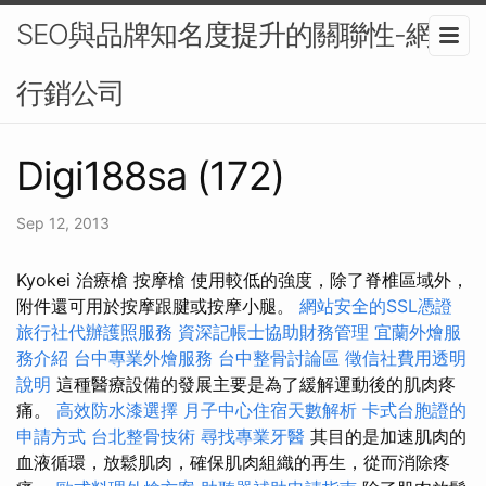
SEO與品牌知名度提升的關聯性-網路
行銷公司
Digi188sa (172)
Sep 12, 2013
Kyokei 治療槍 按摩槍 使用較低的強度，除了脊椎區域外，
附件還可用於按摩跟腱或按摩小腿。
網站安全的SSL憑證
旅行社代辦護照服務
資深記帳士協助財務管理
宜蘭外燴服
務介紹
台中專業外燴服務
台中整骨討論區
徵信社費用透明
說明
這種醫療設備的發展主要是為了緩解運動後的肌肉疼
痛。
高效防水漆選擇
月子中心住宿天數解析
卡式台胞證的
申請方式
台北整骨技術
尋找專業牙醫
其目的是加速肌肉的
血液循環，放鬆肌肉，確保肌肉組織的再生，從而消除疼