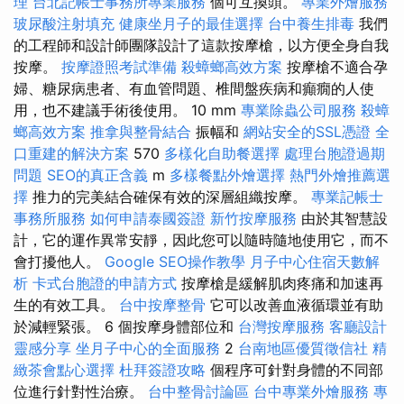
理
台北記帳士事務所專業服務
個可互換頭。
專業外燴服務
玻尿酸注射填充
健康坐月子的最佳選擇
台中養生排毒
我們
的工程師和設計師團隊設計了這款按摩槍，以方便全身自我
按摩。
按摩證照考試準備
殺蟑螂高效方案
按摩槍不適合孕
婦、糖尿病患者、有血管問題、椎間盤疾病和癲癇的人使
用，也不建議手術後使用。 10 mm
專業除蟲公司服務
殺蟑
螂高效方案
推拿與整骨結合
振幅和
網站安全的SSL憑證
全
口重建的解決方案
570
多樣化自助餐選擇
處理台胞證過期
問題
SEO的真正含義
m
多樣餐點外燴選擇
熱門外燴推薦選
擇
推力的完美結合確保有效的深層組織按摩。
專業記帳士
事務所服務
如何申請泰國簽證
新竹按摩服務
由於其智慧設
計，它的運作異常安靜，因此您可以隨時隨地使用它，而不
會打擾他人。
Google SEO操作教學
月子中心住宿天數解
析
卡式台胞證的申請方式
按摩槍是緩解肌肉疼痛和加速再
生的有效工具。
台中按摩整骨
它可以改善血液循環並有助
於減輕緊張。 6 個按摩身體部位和
台灣按摩服務
客廳設計
靈感分享
坐月子中心的全面服務
2
台南地區優質徵信社
精
緻茶會點心選擇
杜拜簽證攻略
個程序可針對身體的不同部
位進行針對性治療。
台中整骨討論區
台中專業外燴服務
專