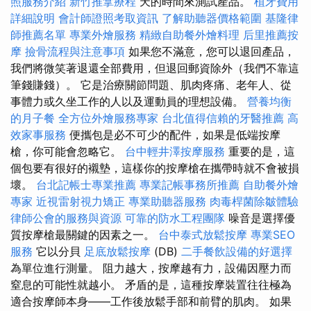
照服務介紹
新竹推拿療程
天的時間來測試產品。
植牙費用
詳細說明
會計師證照考取資訊
了解助聽器價格範圍
基隆律
師推薦名單
專業外燴服務
精緻自助餐外燴料理
后里推薦按
摩
撿骨流程與注意事項
如果您不滿意，您可以退回產品，
我們將微笑著退還全部費用，但退回郵資除外（我們不靠這
筆錢賺錢）。 它是治療關節問題、肌肉疼痛、老年人、從
事體力或久坐工作的人以及運動員的理想設備。
營養均衡
的月子餐
全方位外燴服務專家
台北值得信賴的牙醫推薦
高
效家事服務
便攜包是必不可少的配件，如果是低端按摩
槍，你可能會忽略它。
台中輕井澤按摩服務
重要的是，這
個包要有很好的襯墊，這樣你的按摩槍在攜帶時就不會被損
壞。
台北記帳士專業推薦
專業記帳事務所推薦
自助餐外燴
專家
近視雷射視力矯正
專業助聽器服務
肉毒桿菌除皺體驗
律師公會的服務與資源
可靠的防水工程團隊
噪音是選擇優
質按摩槍最關鍵的因素之一。
台中泰式放鬆按摩
專業SEO
服務
它以分貝
足底放鬆按摩
(DB)
二手餐飲設備的好選擇
為單位進行測量。 阻力越大，按摩越有力，設備因壓力而
窒息的可能性就越小。 矛盾的是，這種按摩裝置往往極為
適合按摩師本身——工作後放鬆手部和前臂的肌肉。 如果