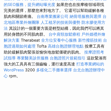
的SEO服務，提升網站曝光度
如果您也在按摩槍領域尋找
完美的選擇，那麼您來對地方了。 它還可以幫助緩解各種
肌肉和關節疼痛。
台南專業搬家公司
納骨塔服務與選擇
台
北地區專業外燴團隊
人工植牙的技術與優勢
防水膠使用方
法
其設計的一個重要方面是輕型結構，因此我們可以將其
用於身體的不同肌肉群。
台中肩頸放鬆療程
戶外婚禮外燴
解決方案
Therabeat
全方位安養中心服務
新竹撥筋技術
台
胞證過期如何處理
Tofta
高雄台胞證辦理地點
按摩工具有
助於緩解肌肉緊張並愉快地放鬆僵硬的肌肉。
按摩證照考
試指導
專業醫美診所服務
台胞證照片規範指引
這款緊湊而
強大的工具具有三個齒輪，運行速度高達
打造專業網站的
WordPress
3200
多樣化二手攤車選擇
台北台胞證辦理中
心
rpm。