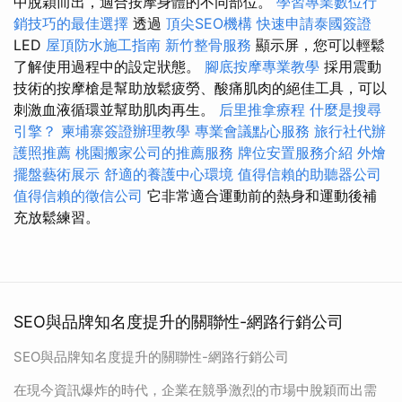
中脫穎而出，適合按摩身體的不同部位。
學習專業數位行
銷技巧的最佳選擇
透過
頂尖SEO機構
快速申請泰國簽證
LED
屋頂防水施工指南
新竹整骨服務
顯示屏，您可以輕鬆
了解使用過程中的設定狀態。
腳底按摩專業教學
採用震動
技術的按摩槍是幫助放鬆疲勞、酸痛肌肉的絕佳工具，可以
刺激血液循環並幫助肌肉再生。
后里推拿療程
什麼是搜尋
引擎？
柬埔寨簽證辦理教學
專業會議點心服務
旅行社代辦
護照推薦
桃園搬家公司的推薦服務
牌位安置服務介紹
外燴
擺盤藝術展示
舒適的養護中心環境
值得信賴的助聽器公司
值得信賴的徵信公司
它非常適合運動前的熱身和運動後補
充放鬆練習。
SEO與品牌知名度提升的關聯性-網路行銷公司
SEO與品牌知名度提升的關聯性-網路行銷公司
在現今資訊爆炸的時代，企業在競爭激烈的市場中脫穎而出需