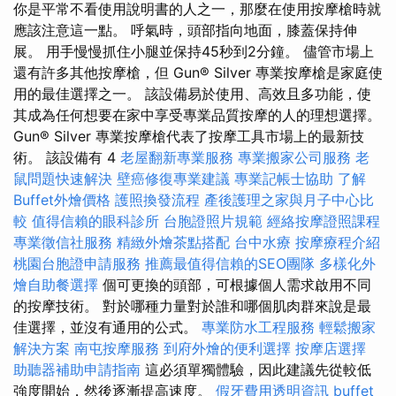
你是平常不看使用說明書的人之一，那麼在使用按摩槍時就
應該注意這一點。 呼氣時，頭部指向地面，膝蓋保持伸
展。 用手慢慢抓住小腿並保持45秒到2分鐘。 儘管市場上
還有許多其他按摩槍，但 Gun® Silver 專業按摩槍是家庭使
用的最佳選擇之一。 該設備易於使用、高效且多功能，使
其成為任何想要在家中享受專業品質按摩的人的理想選擇。
Gun® Silver 專業按摩槍代表了按摩工具市場上的最新技
術。 該設備有 4
老屋翻新專業服務
專業搬家公司服務
老
鼠問題快速解決
壁癌修復專業建議
專業記帳士協助
了解
Buffet外燴價格
護照換發流程
產後護理之家與月子中心比
較
值得信賴的眼科診所
台胞證照片規範
經絡按摩證照課程
專業徵信社服務
精緻外燴茶點搭配
台中水療
按摩療程介紹
桃園台胞證申請服務
推薦最值得信賴的SEO團隊
多樣化外
燴自助餐選擇
個可更換的頭部，可根據個人需求啟用不同
的按摩技術。 對於哪種力量對於誰和哪個肌肉群來說是最
佳選擇，並沒有通用的公式。
專業防水工程服務
輕鬆搬家
解決方案
南屯按摩服務
到府外燴的便利選擇
按摩店選擇
助聽器補助申請指南
這必須單獨體驗，因此建議先從較低
強度開始，然後逐漸提高速度。
假牙費用透明資訊
buffet