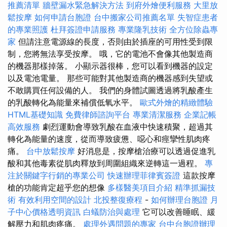
推薦清單
牆壁漏水緊急解決方法
到府外燴便利服務
大里放
鬆按摩
如何申請台胞證
台中搬家公司推薦名單
失智症患者
的專業照護
杜拜簽證申請服務
專業隆乳技術
全方位除蟲專
家
但請注意電源線的長度，否則由於插座的可用性受到限
制，您將無法享受按摩。 哦，它的電池不會像其他製造商
的機器那樣掉落。 小顯示器很棒，您可以看到機器的設定
以及電池電量。 那些可能對其他製造商的機器感到失望或
不敢購買任何設備的人。 我們的身體試圖透過將乳酸產生
的乳酸轉化為能量來補償低氧水平。
歐式外燴的精緻體驗
HTML基礎知識
免費律師諮詢平台
專業清潔服務
企業記帳
高效服務
劇烈運動會導致乳酸在血液中快速積聚，超過其
轉化為能量的速度，從而導致疲憊、噁心和痙攣性肌肉疼
痛。
台中放鬆按摩
好消息是，按摩槍治療可以透過促進乳
酸和其他毒素從肌肉釋放到周圍組織來逆轉這一過程。
專
注於關鍵字行銷的專業公司
快速辦理菲律賓簽證
這款按摩
槍的功能肯定超乎您的想​​像
多樣醫美項目介紹
精準抓漏技
術
有效利用空間的設計
北投整復療程
-
如何辦理台胞證
月
子中心價格透明資訊
白蟻防治與處理
它可以改善睡眠、緩
解壓力和肌肉疼痛。
處理外遇問題的專家
台中台胞證辦理