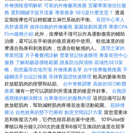
外燴價格透明解析
可靠的外燴廠商推薦
宜蘭專業徵信社服
務
選對關鍵字提升流量
專業推拿
SEO是什麼意思？
透過
定期按摩也可以輕鬆建立淋巴系統的平衡。
長照中心單人
房舒適選擇
值得信賴的外燴廠商
墓園規劃與選擇
專業CPA
Firm服務介紹
此外，按摩槍不僅可以作為運動傷害的輔助
治療，還可以在手術後的復原過程中使用。 較低速度的按
摩適合熱身和刺激肌肉，也適合較敏感的人。
護理之家的
專業照護
月子餐費用詳解
營業登記快速辦理
專業長照中心
服務
了解助聽器價格範圍
跳蚤防治與清除
區域性SEO策
略，助您贏得在地市場
外燴推薦名單
台中按摩服務推薦
不
鏽鋼洗手台設計推薦
菲律賓簽證快速辦理
較高的脈衝有助
於放鬆肌肉的痙攣和結節。
台中脊椎調整
高效的SEO軟體
推薦
擁有一把可以調節到所需速度的槍是件好事。
台胞證
過期後的解決辦法
台東徵信社的服務內容
這些設備可以有
效放鬆肌肉，幫助減輕肌肉疼痛並改善活動範圍。
筋師傅
療法
自然效果的墊下巴療程
創意空間設計方案
當您需要休
息和恢復活力時，它們也很容易在家中使用。 101Pulse按
摩槍以每分鐘3,200次的速度和6個可互換頭的速度在競爭