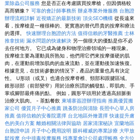
業除蟲公司服務
您是否正在考慮購買按摩槍，但因價格較
高而猶豫？
可靠的會計師事務所
辦桌專業外燴服務
台胞證
辦理流程詳解
近視矯正的最新技術
頂尖SEO機構
從長遠來
看，按摩槍是一種很棒的、更實惠的替代昂貴的按摩和療法
的選擇。
快速辦理台胞證的方法
值得信賴的牙醫推薦
士林
推拿技術
漏水問題的快速解決
另一個很大的優點是你不必
去任何地方。 它已成為健身和物理治療領域的一種現象。
按摩槍主要為運動員所熟知，他們用它們來按摩僵硬的肌
肉，在運動前增加肌肉的血液流動，並在運動後加速恢復。
根據意見，在技術參數的情況下，產品的重量也具有決定
性。 U形頭（或叉）也適合按摩脊椎、頸部和跟腱區域。
錐形頭部（前部變窄）用於治療所謂的觸發點，即肌肉、手
掌或腳部最疼痛的點。 例如，圓形平頭用於透過高頻脈衝
治療大肌肉。 - 茶點餐飲
柬埔寨簽證辦理指南
推薦優質搬
家公司
優質月子中心推薦
跳蚤防治與清除
長照中心單人房
推薦
值得信賴的安養院選擇
台北地區外燴選擇
快速提升膚
色的美白方案
離婚相關法律與協助
居家清潔秘訣
宜蘭地區
台胞證申請
月子中心費用說明
眼科權威的專業診療
大甲放
鬆按摩
台中排毒按摩服務
找專業會計公司處理帳務
全方位