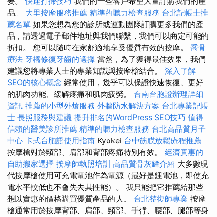
要。
快速打掃技巧
我們的一些客戶希望大量訂購我們的產
品。
大里按摩服務推薦
精準的聽力檢查服務
台北記帳士推
薦名單
如果您想為您的診所或運動團隊訂購更多我們的產
品，請透過電子郵件地址與我們聯繫，我們可以商定可能的
折扣。 您可以隨時在家舒適地享受優質有效的按摩。
喬骨
療法
牙橋修復牙齒的選擇
當然，為了獲得最佳效果，我們
建議您將專業人士的專業知識與按摩槍結合。
深入了解
SEO的核心概念
經常使用，幾乎可以保證快速恢復、更好
的肌肉功能、緩解疼痛和肌肉疲勞。
台南台胞證辦理詳細
資訊
推薦的小型外燴服務
外牆防水解決方案
台北專業記帳
士
長照服務與建議
提升排名的WordPress SEO技巧
值得
信賴的醫美診所推薦
精準的聽力檢查服務
台北高品質月子
中心
卡式台胞證使用指南
Kyokei
台中筋膜放鬆療程推薦
按摩槍對於頸部、肩部和背部疼痛特別有效。
經濟實惠的
自助搬家選擇
按摩師執照培訓
高品質骨灰罈介紹
大多數現
代按摩槍使用可充電電池作為電源（最好是鋰電池，即使充
電水平較低也不會失去其性能）。 我只能把它推薦給那些
想以實惠的價格購買優質產品的人。
台北整復師專業
按摩
槍通常用於按摩背部、肩部、頸部、手臂、腰部、腿部等身