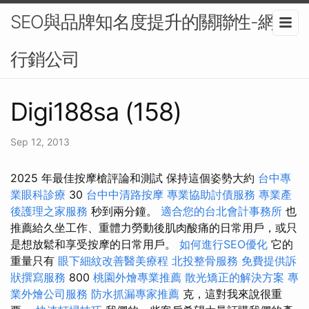
SEO與品牌知名度提升的關聯性-網路
行銷公司
Digi188sa (158)
Sep 12, 2013
2025 年最佳按摩槍評論和測試 保持這個姿勢大約
台中專
業眼科診療
30
台中中清路按摩
專業協助討債服務
專業產
後護理之家服務
秒到兩分鐘。
適合您的台北會計事務所
也
推薦給久坐工作、重體力勞動後肌肉酸痛的日常用戶，或只
是想放鬆和享受按摩的日常用戶。
如何進行SEO優化
它的
重量只有
眼下細紋改善醫美療程
北投整骨服務
免費提供訴
狀撰寫服務
800
桃園外燴專業推薦
散光矯正的解決方案
專
業外燴公司服務
防水抓漏專家推薦
克，這對我來說很重