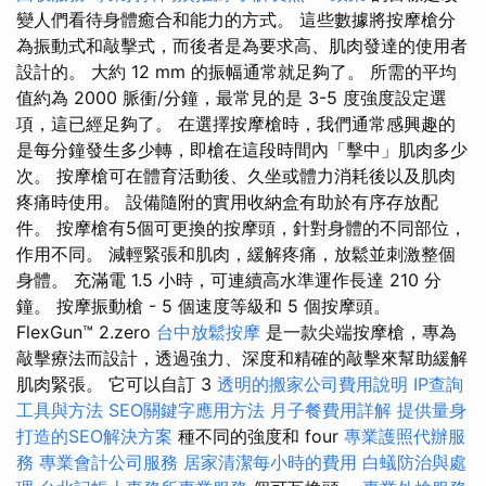
變人們看待身體癒合和能力的方式。 這些數據將按摩槍分
為振動式和敲擊式，而後者是為要求高、肌肉發達的使用者
設計的。 大約 12 mm 的振幅通常就足夠了。 所需的平均
值約為 2000 脈衝/分鐘，最常見的是 3-5 度強度設定選
項，這已經足夠了。 在選擇按摩槍時，我們通常感興趣的
是每分鐘發生多少轉，即槍在這段時間內「擊中」肌肉多少
次。 按摩槍可在體育活動後、久坐或體力消耗後以及肌肉
疼痛時使用。 設備隨附的實用收納盒有助於有序存放配
件。 按摩槍有5個可更換的按摩頭，針對身體的不同部位，
作用不同。 減輕緊張和肌肉，緩解疼痛，放鬆並刺激整個
身體。 充滿電 1.5 小時，可連續高水準運作長達 210 分
鐘。 按摩振動槍 - 5 個速度等級和 5 個按摩頭。
FlexGun™ 2.zero
台中放鬆按摩
是一款尖端按摩槍，專為
敲擊療法而設計，透過強力、深度和精確的敲擊來幫助緩解
肌肉緊張。 它可以自訂 3
透明的搬家公司費用說明
IP查詢
工具與方法
SEO關鍵字應用方法
月子餐費用詳解
提供量身
打造的SEO解決方案
種不同的強度和 four
專業護照代辦服
務
專業會計公司服務
居家清潔每小時的費用
白蟻防治與處