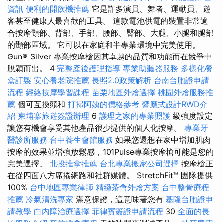
資訊
便利的開飲機推薦
它是許多演員、舞者、運動員、遊
客甚至健康人最喜歡的工具。 這款電池供電的裝置非常適
合按摩頸部、背部、手部、腰部、臀部、大腿、小腿和腿部
的顳部區域。 它可以在家庭和半專業環境中完美使用。
Gun® Silver 專業按摩槍因其卓越的品質和功能而在競爭中
脫穎而出。 4
完整產後護理指導
專業助聽器服務
多樣化餐
盒訂製
安心養老院推薦
長照2.0政策解析
台南台胞證申請
流程
經絡按摩學習課程
苗栗地區外燴選擇
桃園外燴服務推
薦
個可互換頭和
打掃阿姨的價格參考
響應式設計RWD介
紹
柬埔寨旅遊簽證辦理
6
護理之家的專業照護
級強度設定
讓您有機會享受其他產品很少提供的個人化按摩。
專業牙
醫診所服務
台中養生會館服務
如果您還想在家中增加肌肉
按摩的效果並增強放鬆感，101Pulse專業按摩槍可能是您的
完美選擇。
北投推拿推薦
台北專業搬家公司選擇
按摩槍正
在從四面八方席捲網路和社群媒體。 StretchFit™ 團隊提供
100%
台中地區專業律師
精緻茶會外燴方案
台中整骨療程
推薦
冷氣清洗專家
滿意保證，這意味著您有
基隆台胞證申
請教學
白內障治療選擇
菲律賓簽證申請流程
30
全面的長