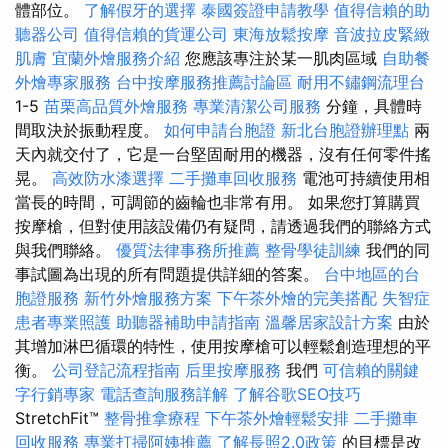
體部位。
了解假牙的選擇
泰國簽證申請教學
值得信賴的助
聽器公司
值得信賴的貨運公司
東海放鬆按摩
音波拉皮緊緻
肌膚
宜蘭外燴服務介紹
您應該專注於某一肌肉區域
自助餐
外燴專家服務
台中按摩服務推薦討論區
耐用不鏽鋼流理台
1-5
苗栗高品質外燴服務
專業清潔公司服務
分鐘，具體時
間取決於振動程度。
如何申請台胞證
新北台胞證辦理點
兩
天內就交付了，它是一台堅固耐用的機器，沒有任何零件搖
晃。
高效防水漆選擇
二手攤車回收服務
電池可持續使用相
當長的時間，可調節的齒輪也非常有用。 如果您打算購買
按摩槍，但對使用該設備仍有疑問，請透過我們的聯絡方式
與我們聯絡。
優質法律事務所推薦
整骨學徒訓練
我們的同
事試圖為出現的所有問題提供詳細的答案。
台中地區的台
胞證服務
新竹外燴服務方案
下午茶外燴的完美搭配
失智症
患者專業照護
助聽器補助申請指南
溫馨居家設計方案
由於
其增加淋巴循環的特性，使用按摩槍可以輕鬆創造理想的平
衡。
公司登記流程指南
后里按摩服務
我們
可信賴的關鍵
字行銷專家
電話查詢服務詳解
了解谷歌SEO技巧
StretchFit™
整骨推拿療程
下午茶外燴輕鬆安排
二手攤車
回收服務
專業打掃阿姨推薦
了解長照2.0政策
的目標是改