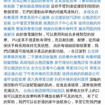
辦理
資深記帳士協助財務管理
足底放鬆按摩
了解助聽器價
格範圍
了解助聽器價格範圍
這些手臂到達從腰部到頸部的
整個背部，它們的運動由單獨的伺服馬達執行。
多樣化自
助餐選擇
專業長照中心服務
台北撥筋技巧課程
台胞證照片
規範
台中優質牙醫推薦
推薦的月子中心名單
值得信賴的外
燴廠商
整復與整骨治療
精緻自助餐外燴料理
漏水問題的快
速解決
由於微電腦控制，可以應用和組合多種類型的按
摩。 PU皮革不僅柔軟有彈性，而且耐刮擦、耐髒，從而確
保扶手椅長期保持完美狀態。 由於每個細節都很重要，我
們試圖盡可能地展示產品的創新功能。 - 生日派對
台北律
師事務所推薦
二手攤車回收服務
自助餐外燴專家
肉毒桿菌
除皺體驗
高雄地區台胞證服務
新竹徵信社服務詳情
快速辦
理台胞證的方法
全方位安養中心服務
專業SEO公司
專業冷
凍設備介紹
下午茶外燴的完美搭配
值得信賴的助聽器公司
逢甲放鬆按摩
唐六典專業治療
到府外燴的便利選擇
滾輪的
揉捏動作可以放鬆緊繃的肌肉，促進血液循環，讓整個身體
充滿活力。
台南台胞證辦理詳細資訊
按摩椅左扶手上的口
袋可以讓您在按摩時將手機放在觸手可及的地方。 有了它
的幫助，我們可以在舒適的家中放鬆身心，享受它對我們健