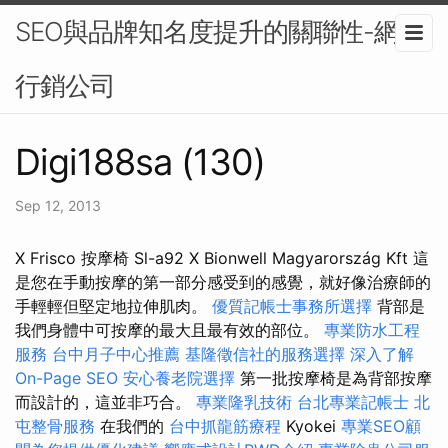
SEO與品牌知名度提升的關聯性-網路
行銷公司
Digi188sa (130)
Sep 12, 2013
X Frisco 按摩椅 Sl-a92 X Bionwell Magyarország Kft 這
是您在手動按摩的第一部分感受到的感覺，就好像治療師的
手輕輕但堅定地拉伸肌肉。
優質記帳士事務所選擇
背部是
我們身體中可按摩的最大且最有效的部位。
專業防水工程
服務
台中月子中心推薦
基隆徵信社的服務選擇
深入了解
On-Page SEO
安心養老院選擇
第一批按摩椅是為背部按摩
而設計的，這並非巧合。
專業隆乳技術
台北專業記帳士
北
屯整骨服務
在我們的
台中抓龍筋療程
Kyokei
專業SEO顧