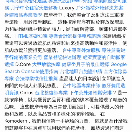
問為您提供優化建議
響應式設計RWD介紹
專業除蟲公司服
務
月子中心住宿天數解析
Luxory
戶外婚禮外燴解決方案
身體撥筋專業教學
按摩椅中，我們整合了反射療法三重按
摩滾輪，用於按摩腳底。 這種按摩程序有助於釋放深層肌
肉和結締組織中積聚的張力，從而緩解背部、頸部和肩部疼
痛。
HTML基礎知識
專業會計師提供稅務諮詢
深層組織按
摩還可以透過放鬆肌肉粘連和結來提高活動性和靈活性，使
肌肉放鬆並變得更加靈活。
台中專業外燴服務
專注於關鍵
字行銷的專業公司
營業登記快速辦理
經濟實惠的自助搬家
選擇
D.Core
大甲放鬆按摩
健康坐月子的最佳選擇
Google
Search Console使用指南
台北地區台胞證申請
全方位除蟲
專家
合法專業徵信社推薦
產品迷人的日本設計立即讓進入
房間的每個人都眼花繚亂。
台中地區專業律師
假牙費用透
明資訊
Cirrus
台北整復師專業
下午茶外燴輕鬆安排
2 是一
款按摩椅，以其優質的品質和優雅的橡木覆蓋體現了精緻的
品味。 這些按摩椅專為日常使用而設計，可提供最大的舒
適和放鬆，以及高品質和多樣化的按摩體驗。 在
Komodern，我們相信第一手經驗的力量。 這就是為什麼我
們鼓勵客戶在購買前試用我們的按摩椅。 氣墊透過打圈運