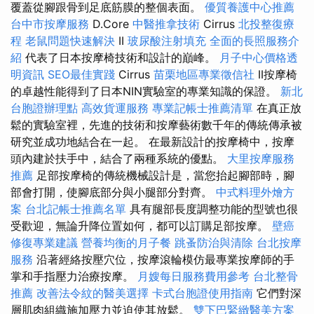
覆蓋從腳跟骨到足底筋膜的整個表面。
優質養護中心推薦
台中市按摩服務
D.Core
中醫推拿技術
Cirrus
北投整復療
程
老鼠問題快速解決
II
玻尿酸注射填充
全面的長照服務介
紹
代表了日本按摩椅技術和設計的巔峰。
月子中心價格透
明資訊
SEO最佳實踐
Cirrus
苗栗地區專業徵信社
II按摩椅
的卓越性能得到了日本NIN實驗室的專業知識的保證。
新北
台胞證辦理點
高效貨運服務
專業記帳士推薦清單
在真正放
鬆的實驗室裡，先進的技術和按摩藝術數千年的傳統傳承被
研究並成功地結合在一起。 在最新設計的按摩椅中，按摩
頭內建於扶手中，結合了兩種系統的優點。
大里按摩服務
推薦
足部按摩椅的傳統機械設計是，當您抬起腳部時，腳
部會打開，使腳底部分與小腿部分對齊。
中式料理外燴方
案
台北記帳士推薦名單
具有腿部長度調整功能的型號也很
受歡迎，無論升降位置如何，都可以訂購足部按摩。
壁癌
修復專業建議
營養均衡的月子餐
跳蚤防治與清除
台北按摩
服務
沿著經絡按壓穴位，按摩滾輪模仿最專業按摩師的手
掌和手指壓力治療按摩。
月嫂每日服務費用參考
台北整骨
推薦
改善法令紋的醫美選擇
卡式台胞證使用指南
它們對深
層肌肉組織施加壓力並迫使其放鬆。
雙下巴緊緻醫美方案