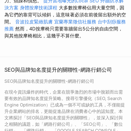
力、煩躁和憤怒。
提升當地曝光的Local SEO
外牆防水解
決方案
身體按摩技術課程
大多數按摩椅佔用大量空間，因
為它們的靠背可以傾斜，這意味著必須在前後留出額外的空
間。
音波拉皮緊緻肌膚
宜蘭專業徵信社服務
台中刮痧服務
推薦
然而，4D按摩椅只需要靠牆留出5公分的自由空間，
與其他按摩椅相比，這幾乎不算什麼。
SEO與品牌知名度提升的關聯性-網路行銷公司
SEO與品牌知名度提升的關聯性-網路行銷公司
在現今資訊爆炸的時代，企業在競爭激烈的市場中脫穎而出需
要有效的品牌知名度提升策略。搜尋引擎優化（SEO, Search
Engine Optimization）已成為一個不可或缺的工具，不僅能提
升企業網站的排名，更能促進品牌在消費者心中的認知度。本
文將探討「SEO與品牌知名度提升的關聯性」，並深入探討與
之相關的議題，如「網路行銷公司」、「SEO公司」、「數位
行銷」、「網路行銷」、「GOOGLE SEARCH CONSOLE」、