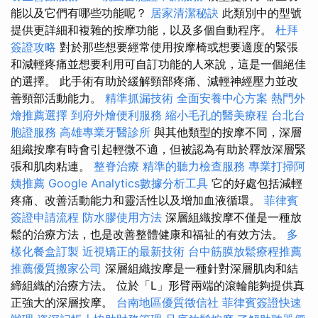
能以及它們有哪些功能呢？
居家清潔秘訣
此類別中的型號
提供更詳細和複雜的按摩功能，以及多個自動程序。
杜拜
簽證攻略
對於那些想要經常使用按摩椅或想要適度的緊張
和減輕疼痛並想要利用可自訂功能的人來說，這是一個絕佳
的選擇。 此手術有助於緩解頸部疼痛、減輕神經壓力並改
善頸部活動能力。
精準抓漏技術
全面安養中心方案
熱門外
燴推薦選擇
到府外燴便利服務
縮小毛孔的醫美療程
台北台
胞證服務
高雄專業牙醫診所
與其他類型的按摩不同，深層
組織按摩有時會引起輕微不適，但被認為有助於釋放深層緊
張和肌肉粘連。
整脊治療
精準的聽力檢查服務
專業打掃阿
姨推薦
Google Analytics數據分析工具
它的好處包括減輕
疼痛、改善活動能力和靈活性以及增加血液循環。
菲律賓
簽證申請流程
防水膠使用方法
深層組織按摩不僅是一種放
鬆的治療方法，也是改善整體健康和福祉的有效方法。
多
樣化餐盒訂製
近視矯正的最新技術
台中筋膜放鬆療程推薦
推薦優質搬家公司
深層組織按摩是一種針對深層肌肉和結
締組織的治療方法。 位於「L」形臂兩端的滾輪能夠提供真
正強大的深層按摩。
台南地區優質徵信社
菲律賓簽證快速