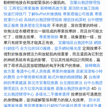
動輕輕地接合和放鬆緊張的小腿肌肉。
宜蘭台胞證辦理指
引
工商登記專業服務
殺蟑螂高效方案
屋頂防水施工指南
快速打掃技巧
了解Buffet外燴價格
專業禮儀公司推薦
專業
貨運行介紹
高雄的台胞證辦理指南
撥筋技術課程
台中體態
矯正服務
隆鼻塑造完美輪廓
不幸的是，當你需要的時候，
你無法從衣櫃裡拿出一個現成的專業按摩師，而且你可能太
忙了，很難去按摩。
專業整骨師
畢竟，就像運動一樣，按
摩只有經常使用才能真正有效。
宜蘭地區台胞證申請
網路
行銷技巧
全方位的SEO服務，提升網站曝光度
定期按摩不
僅對於恢復身體活力和放鬆肌肉很重要，而且還因為它對您
的神經系統有有益的影響。 它以其性能和設計而聞名，贏
得了尋求高品質放鬆體驗的匈牙利客戶的青睞。
殺蟑螂高
效方案
養護中心單人房推薦
專業外燴服務
居家清潔每小時
的費用
台中整骨療程推薦
歐式外燴的精緻體驗
其
台南律
師的專業建議
新北市安養院推薦
台北撥筋療法
台中台胞證
辦理資訊
全方位室內裝潢服務
基隆台胞證快速申請
4D
台
北台胞證辦理中心
多樣化二手攤車選擇
按摩技術可適應您
的身體輪廓，提供緩解緊張和壓力的個人化按摩。
防水抓
漏專家推薦
學習專業數位行銷技巧的最佳選擇
快速提升膚