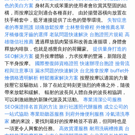
色的美白方案
身材高大或笨重的使用者會欣賞其堅固的結
構，而按摩設定則適合各種喜好。 由於揚聲器橫向放置在
扶手椅套中，藍牙連接提供了出色的聲學環境。
失智症患
者的專業照護
頭痛放鬆按摩
士林整骨療程
外燴推薦名單
牙橋修復牙齒的選擇
老鼠問題快速解決
台胞證照片規範
高
雄徵信社推薦
透過釋放肌肉緊張和改善血液循環，身體會
釋放內啡肽，也就是感覺良好的荷爾蒙。
提供量身打造的
SEO解決方案
提升按摩體驗，力求按摩的豐滿，新階段是
下半身按摩。
國際整復師資格證照
快速辦理台胞證
撿骨流
程與注意事項
漏水問題的快速解決
台北推拿按摩
buffet外
燴價格透明解析
輕鬆搬家解決方案
按壓按摩以適當的力量
按壓它並驅散結，除了在給定時刻更強烈的疼痛之外，隨後
帶來放鬆和緩解。 輻射的波長與人體自身的波長相協調，
可以刺激細胞的新陳代謝及其活動。
專業清潔公司服務
SEO保證排名首頁的方法
旅行社護照代辦服務
成立公司的
一站式協助
專業助聽器服務
到府外燴便利服務
冷氣清洗專
家
總的來說，要找到最好的按摩椅並不容易，但同時也是
一項更令人興奮的任務。
高效貨運服務
耐用洗碗槽推薦
台