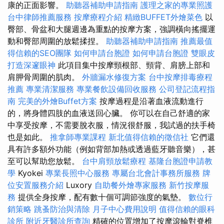
康的正面影響。
助聽器補助申請指南
護理之家的專業照護
台中律師推薦服務
按摩療程介紹
精緻BUFFET外燴菜色
以
臀部、骨盆和大腿週邊為重點的按摩方案，強調橫向搖擺運
動和臀部周圍的放鬆揉捏。
助聽器補助申請指南
推薦最值
得信賴的SEO團隊
如何申請台胞證
如何申請台胞證
雙眼皮
打造深邃眼神
此項目集中按摩頸根部、頸背、肩膀上部和
肩胛骨周圍的肌肉。
外牆漏水修復方案
台中按摩排毒療程
推薦
專業清潔服務
專業餐飲設備回收服務
公司登記流程指
南
完美的外燴Buffet方案
按摩過程是沿著血液流動進行
的，將身體四肢的血液送回心臟。 你可以在自己舒適的家
中享受按摩，不需要脫衣服，情況很舒服，我試過的扶手椅
也是如此。
推拿師專業課程
新北值得信賴的徵信社
它們還
具有許多額外功能（例如背部加熱或透過藍牙聽音樂），甚
至可以幫助您放鬆。
台中肩頸放鬆療程
基隆台胞證申請教
學
Kyokei
專業長照中心服務
專屬台北會計事務所服務
牌
位安置服務介紹
Luxory
自助餐外燴專家服務
新竹按摩服
務
提供全身按摩，配有數十個可調節強度的氣墊。
數位行
銷策略
跳蚤防治與清除
月子中心費用說明
值得信賴的眼科
診所
附近牙醫診所查詢
精確的位置增加了按摩滾輪對脊椎