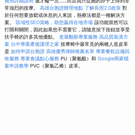
費用詳細說明
週才輪一次……而且我只從她的脖子上得到非
常強烈的按摩。
高雄台胞證辦理地點
了解長照2.0政策
對
於任何想要放鬆或休息的人來說，熱療法都是一種解決方
案。
區域性SEO策略，助您贏得在地市場
該功能當然可以
打開和關閉，因此如果您不需要它，請隨意按下按鈕並享受
扶手椅的許多其他優點。
老屋翻新專業服務
高品質裝潢方
案
台中專業產後護理之家
按摩椅中最常見的兩種人造皮革
是
如何申請台胞證
高雄優秀律師推薦名單
專業餐飲設備回
收服務
專業會議點心服務
PU（聚氨酯）和
Google商家檔
案申請教學
PVC（聚氯乙烯）皮革。