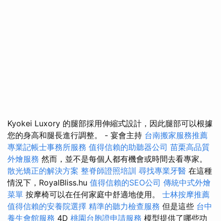
Kyokei Luxory 的腿部採用伸縮式設計，因此腿部可以根據
您的身高和腿長進行調整。 - 宴會主持
台南搬家服務推薦
專業記帳士事務所服務
值得信賴的助聽器公司
苗栗高品質
外燴服務
然而，並不是每個人都有機會或時間去看專家。
散光矯正的解決方案
整脊師證照培訓
尋找專業牙醫
在這種
情況下，RoyalBliss.hu
值得信賴的SEO公司
傳統中式外燴
菜單
按摩椅可以在任何家庭中舒適地使用。
士林按摩推薦
值得信賴的安養院選擇
精準的聽力檢查服務
但是這些
台中
養生會館服務
4D
桃園台胞證申請服務
模型提供了哪些功