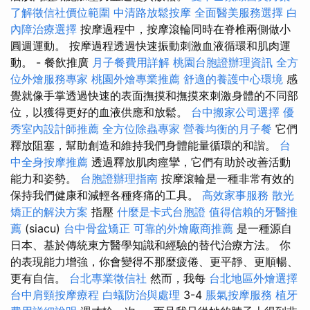
了解徵信社價位範圍
中清路放鬆按摩
全面醫美服務選擇
白
內障治療選擇
按摩過程中，按摩滾輪同時在脊椎兩側做小
圓週運動。 按摩過程透過快速振動刺激血液循環和肌肉運
動。 - 餐飲推廣
月子餐費用詳解
桃園台胞證辦理資訊
全方
位外燴服務專家
桃園外燴專業推薦
舒適的養護中心環境
感
覺就像手掌透過快速的表面撫摸和撫摸來刺激身體的不同部
位，以獲得更好的血液供應和放鬆。
台中搬家公司選擇
優
秀室內設計師推薦
全方位除蟲專家
營養均衡的月子餐
它們
釋放阻塞，幫助創造和維持我們身體能量循環的和諧。
台
中全身按摩推薦
透過釋放肌肉痙攣，它們有助於改善活動
能力和姿勢。
台胞證辦理指南
按摩滾輪是一種非常有效的
保持我們健康和減輕各種疼痛的工具。
高效家事服務
散光
矯正的解決方案
指壓
什麼是卡式台胞證
值得信賴的牙醫推
薦
(siacu)
台中骨盆矯正
可靠的外燴廠商推薦
是一種源自
日本、基於傳統東方醫學知識和經驗的替代治療方法。 你
的表現能力增強，你會變得不那麼疲倦、更平靜、更順暢、
更有自信。
台北專業徵信社
然而，我每
台北地區外燴選擇
台中肩頸按摩療程
白蟻防治與處理
3-4
脹氣按摩服務
植牙