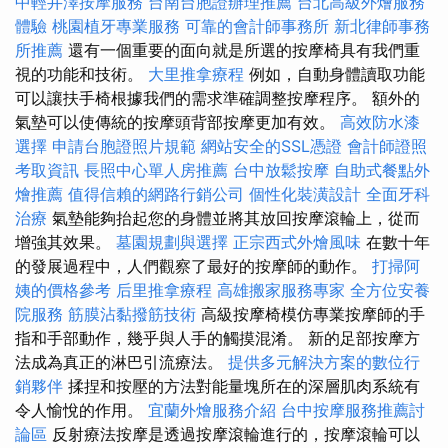
中輕井澤按摩服務
台南台胞證辦理推薦
台北高級外燴服務
體驗
桃園植牙專業服務
可靠的會計師事務所
新北律師事務
所推薦
還有一個重要的面向就是所選的按摩椅具有我們重
視的功能和技術。
大里推拿療程
例如，自動身體讀取功能
可以讓扶手椅根據我們的需求準確調整按摩程序。 額外的
氣墊可以使傳統的按摩頭背部按摩更加有效。
高效防水漆
選擇
申請台胞證照片規範
網站安全的SSL憑證
會計師證照
考取資訊
長照中心單人房推薦
台中放鬆按摩
自助式餐點外
燴推薦
值得信賴的網路行銷公司
個性化裝潢設計
全面牙科
治療
氣墊能夠抬起您的身體並將其放回按摩滾輪上，從而
增強其效果。
墓園規劃與選擇
正宗西式外燴風味
在數十年
的發展過程中，人們觀察了最好的按摩師的動作。
打掃阿
姨的價格參考
后里推拿療程
高雄搬家服務專家
全方位安養
院服務
筋膜沾黏撥筋技術
高級按摩椅模仿專業按摩師的手
指和手部動作，幾乎與人手的觸摸混淆。 新的足部按摩方
法成為真正的淋巴引流療法。
提供多元解決方案的數位行
銷夥伴
揉捏和按壓的方法對能量塊所在的深層肌肉系統有
令人愉悅的作用。
宜蘭外燴服務介紹
台中按摩服務推薦討
論區
反射療法按摩是透過按摩滾輪進行的，按摩滾輪可以