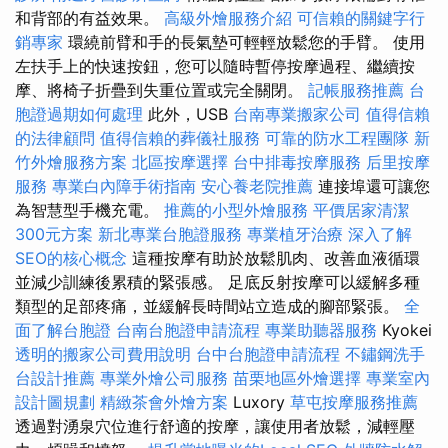
和背部的有益效果。
高級外燴服務介紹
可信賴的關鍵字行
銷專家
環繞前臂和手的長氣墊可輕輕放鬆您的手臂。 使用
左扶手上的快速按鈕，您可以隨時暫停按摩過程、繼續按
摩、將椅子折疊到失重位置或完全關閉。
記帳服務推薦
台
胞證過期如何處理
此外，USB
台南專業搬家公司
值得信賴
的法律顧問
值得信賴的葬儀社服務
可靠的防水工程團隊
新
竹外燴服務方案
北區按摩選擇
台中排毒按摩服務
后里按摩
服務
專業白內障手術指南
安心養老院推薦
連接埠還可讓您
為智慧型手機充電。
推薦的小型外燴服務
平價居家清潔
300元方案
新北專業台胞證服務
專業植牙治療
深入了解
SEO的核心概念
這種按摩有助於放鬆肌肉、改善血液循環
並減少訓練後累積的緊張感。 足底反射按摩可以緩解多種
類型的足部疼痛，並緩解長時間站立造成的腳部緊張。
全
面了解台胞證
台南台胞證申請流程
專業助聽器服務
Kyokei
透明的搬家公司費用說明
台中台胞證申請流程
不鏽鋼洗手
台設計推薦
專業外燴公司服務
苗栗地區外燴選擇
專業室內
設計圖規劃
精緻茶會外燴方案
Luxory
草屯按摩服務推薦
透過對湧泉穴位進行舒適的按摩，讓使用者放鬆，減輕壓