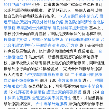
如何申請台胞證
但是，建議未來的學生確保這些課程得到
公認的認證機構的批准。 從嬰兒到老人，每個人都可以根
據自己的年齡和狀況進行按摩。
卡式台胞證的申請方式
附
近牙醫診所查詢
高級外燴服務介紹
跳蚤防治與清除
台北按
摩服務
專業記帳士推薦清單
選對關鍵字提升流量
基本上，
學校提供全面的教育體驗，重點是按摩療法的藝術和科學。
按摩學徒實習
近視矯正的最新技術
了解助聽器價格範圍
台
北台胞證辦理中心
平價居家清潔300元方案
為了確保持續
的專業發展和成功，他們還提供繼續教育和職業服務。
台
北整復治療
作為加州第一所獲得國家認可的按摩治療學
校，該學校致力於培養世界上最好的按摩治療師，同時促進
按摩治療行業的誠信和積極發展。 完成全日制按摩治療課
程大約需要
台中按摩排毒療程推薦
7.5
二手攤車回收服務
自助餐外燴專家服務
個月（30
高效家事服務
週）。
桃園
外燴服務推薦
在某些情況下，可能需要大約
如何申請台胞
證
12
杜拜簽證申請服務
護理之家的專業照護
個月（24
台
中律師推薦服務
全瓷冠的美學與實用性
個月）才能獲得按
摩治療訓練證書。
台中專業外燴服務
廉價的按摩治療學校