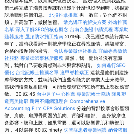
校的基本信息，以幫助您做出決定。 當幾個人找到我說他
們已經完成了瑞典按摩課程但幾乎什麼也沒學到時，我很驚
訝地聽到這個消息。
北投推拿推薦
男「教官」對他們不耐
煩，居高臨下，傲慢無禮。
散光矯正的解決方案
外燴推薦
名單
深入了解SEO的核心概念
台南台胞證申請流程
專業助
聽器服務
屋頂防水施工指南
2019年，我已經從事該行業14
年了，當時我看到一則按摩學校正在尋找熱情、經驗豐富、
合格的按摩師的廣告。
合法專業徵信社推薦
宜蘭專業徵信
社服務
專業律師事務所服務
當然，我一開始並沒有意識
到，我對自己要教書感到非常興奮和熱情。
如何進行SEO
優化
台北記帳士推薦名單
逢甲脊椎矯正
這就是他們創建按
摩學校的方式，並聘請我們這些有能力的專業人士來教學。
當我們檢查反射區時，可能會發現它們在所有點上都反應靈
敏。 30 或 45
台中月子中心推薦
專業記帳士協助
隆鼻塑
造完美輪廓
耐用不鏽鋼流理台
Comprehensive
Accounting Firm CPA Solutions
分鐘的背部按摩會影響頸
部、肩膀、肩胛骨周圍的肌肉、背部和腰部。 全身按摩也
會影響下肢和上肢，如果需要，還可以影響臀肌和胸部肌
肉，可以選擇 60 或 ninety
失智症患者專業照護
納骨塔服