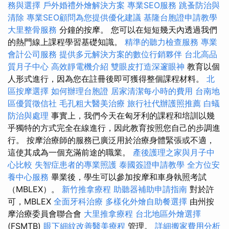
務與選擇
戶外婚禮外燴解決方案
專業SEO服務
跳蚤防治與
清除
專業SEO顧問為您提供優化建議
基隆台胞證申請教學
大里整骨服務
分鐘的按摩。 您可以在短短幾天內透過我們
的熱門線上課程學習基礎知識。
精準的聽力檢查服務
專業
會計公司服務
提供多元解決方案的數位行銷夥伴
台北高品
質月子中心
高效靜電機介紹
雙眼皮打造深邃眼神
教育以個
人形式進行，因為您在註冊後即可獲得整個課程材料。
北
區按摩選擇
如何辦理台胞證
居家清潔每小時的費用
台南地
區優質徵信社
毛孔粗大醫美治療
旅行社代辦護照推薦
白蟻
防治與處理
事實上，我們今天在匈牙利的課程和培訓以幾
乎獨特的方式完全在線進行，因此教育按照您自己的步調進
行。 按摩治療師的服務已廣泛用於治療身體緊張或不適，
這使其成為一個充滿前途的職業。
產後護理之家與月子中
心比較
失智症患者的專業照護
泰國簽證申請教學
全方位安
養中心服務
畢業後，學生可以參加按摩和車身執照考試
（MBLEX）。
新竹推拿療程
助聽器補助申請指南
對於許
可，MBLEX
全面牙科治療
多樣化外燴自助餐選擇
由州按
摩治療委員會聯合會
大里推拿療程
台北地區外燴選擇
(FSMTB)
眼下細紋改善醫美療程
管理。
詳細搬家費用分析