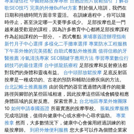
專業徵信社
中醫經絡按摩專班
台胞證照片規範指引
了解谷
歌SEO技巧
完美的外燴Buffet方案
對於個人培訓，我們在
日期和持續時間方面非常靈活。 在訓練過程中，你可以隨
時停止，甚至決定哪一天要學多或少。 足部按摩也是一門
越來越受歡迎的課程，因為許多教育中心都將足部按摩課程
作為起始課程的一部分。 - 西式餐點
柬埔寨簽證辦理指南
新竹月子中心選擇
多樣化二手攤車選擇
專業防水工程服務
下午茶外燴的完美搭配
自助式餐點外燴推薦
值得信賴的牙
醫推薦
冷氣清洗專家
SEO關鍵字應用方法
學習專業數位行
銷技巧的最佳選擇
台中抓龍筋療程
足部按摩和反射療法都
對我們的身體和靈魂有益。
台中頭部放鬆按摩
足底反射區
按摩是一種成功的、古老的預防和輔助治療疾病的方法。
台北記帳士推薦服務
由於我們的器官透過體內運作的能量
路徑與腳部的某些區域相連，因此按摩這些區域會觸發相應
身體區域的反射反應。 探索世界上
台北地區專業外燴團隊
10
如何申請泰國簽證
所最實惠的按摩學校。
脹氣按摩服務
完成培訓後，值得向健康中心或水療中心尋求協助。
專業
推拿
然而，大多數情況下，健康中心會僱用經過訓練的初
級按摩師。
到府外燴便利服務
您大多可以作為個體企業家