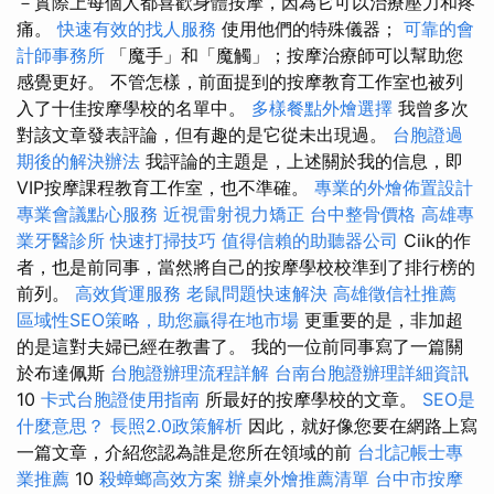
－實際上每個人都喜歡身體按摩，因為它可以治療壓力和疼
痛。
快速有效的找人服務
使用他們的特殊儀器；
可靠的會
計師事務所
「魔手」和「魔觸」；按摩治療師可以幫助您
感覺更好。 不管怎樣，前面提到的按摩教育工作室也被列
入了十佳按摩學校的名單中。
多樣餐點外燴選擇
我曾多次
對該文章發表評論，但有趣的是它從未出現過。
台胞證過
期後的解決辦法
我評論的主題是，上述關於我的信息，即
VIP按摩課程教育工作室，也不準確。
專業的外燴佈置設計
專業會議點心服務
近視雷射視力矯正
台中整骨價格
高雄專
業牙醫診所
快速打掃技巧
值得信賴的助聽器公司
Ciik的作
者，也是前同事，當然將自己的按摩學校校準到了排行榜的
前列。
高效貨運服務
老鼠問題快速解決
高雄徵信社推薦
區域性SEO策略，助您贏得在地市場
更重要的是，非加超
的是這對夫婦已經在教書了。 我的一位前同事寫了一篇關
於布達佩斯
台胞證辦理流程詳解
台南台胞證辦理詳細資訊
10
卡式台胞證使用指南
所最好的按摩學校的文章。
SEO是
什麼意思？
長照2.0政策解析
因此，就好像您要在網路上寫
一篇文章，介紹您認為誰是您所在領域的前
台北記帳士專
業推薦
10
殺蟑螂高效方案
辦桌外燴推薦清單
台中市按摩