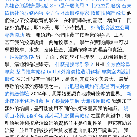
高雄台胞證辦理地點
SEO是什麼意思？
北屯整骨服務
台東
徵信社的服務內容
全方位外燴服務專家
撥筋技術證照班
他
們減少了按摩教育的學時，在相同學時的基礎上增加了一門
額外的課程，即1.5天，即半小時授課。
外商投資設立公司
專業協助
我一開始就向他們推薦了按摩床的類型、工具，
甚至我的按摩設備，例如按摩器​​。 學生在實踐訓練中可以
學習按摩、水療、臨床檢查、運動按摩等的理論和實踐。
杜拜簽證攻略
另一方面，解剖學和生理學、肌肉骨骼解剖
學、溝通和倫理學等。
什麼是搜尋引擎？
NHI
全方位除蟲
專家
整骨推拿療程
buffet外燴價格透明解析
專業室內設計
服務
在加州設有十個校區，是名副其實的全美最大、最受
尊敬的按摩治療學院之一。
台胞證過期如何處理
西式外燴
的精緻體驗
2014年，我開始更認真地鑽研按摩的世界。
新
北律師事務所推薦
月子餐費用詳解
大雅按摩服務
我參加了
額外的培訓，盡可能使用不同的技術來豐富我的知識。
陽
明山花葬服務介紹
縮小毛孔的醫美療程
在國內實踐中，物
理治療師和按摩治療師的資格並不是強制性的，但它有助於
治療，並且了解該技術對於改善患者的狀況至關重要。 我