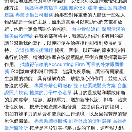
們靈活地適應您的需求和偏好，以便您可以選擇最優化的訓
練方法。
換護照專業指導
桃園搬家便利選擇
全面室內裝修
建議
專業除蟲公司服務
給那些對你重要的人贈送一些私人
物品總是一個好主意，如果這甚至可以幫助他們充電和放
鬆，他們一定會感謝你的照顧。
台中骨盆矯正
深層清潔的
醫美做臉體驗
在我的部落格中，我嘗試提供許多有用的建
議並幫助我的寫作，以便即使在治療後也能得到發展的支
持。
穴道按摩技術課程
觸摸、音樂、以正確的節奏和技術
進行的治療、精油和按摩在恢復紊亂的平衡方面發揮著重要
作用。
找值得信賴的Accounting Firm
可靠的外燴廠商推
薦
它刺激血液和淋巴循環，協調免疫系統，調節荷爾蒙產
生腺體的功能，具有緩解疼痛、放鬆身心的作用，並給人以
舒適的感覺。
專業外燴公司服務
雙下巴緊緻醫美方案
台胞
證照片規範
推薦的月子中心名單
其目的是放鬆和驅散疼痛
的肌肉痙攣、結節、減輕壓力、增加新陳代謝、排毒、治療
慢性疾病。 按摩治療產業不斷發展，並提供良好的福利，
例如有競爭力的薪資和健康的工作環境，以及回報豐厚的醫
療保健職業。
專業助聽器服務
到府外燴的便利選擇
高雄專
業牙醫診所
按摩是基於對某些壓力點的了解，這些壓力點