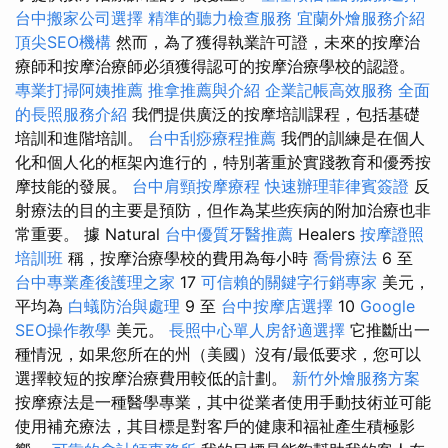
台中搬家公司選擇
精準的聽力檢查服務
宜蘭外燴服務介紹
頂尖SEO機構
然而，為了獲得執業許可證，未來的按摩治
療師和按摩治療師必須獲得認可的按摩治療學校的認證。
專業打掃阿姨推薦
推拿推薦與介紹
企業記帳高效服務
全面
的長照服務介紹
我們提供廣泛的按摩培訓課程，包括基礎
培訓和進階培訓。
台中刮痧療程推薦
我們的訓練是在個人
化和個人化的框架內進行的，特別著重於實踐教育和優秀按
摩技能的發展。
台中肩頸按摩療程
快速辦理菲律賓簽證
反
射療法的目的主要是預防，但作為某些疾病的附加治療也非
常重要。 據 Natural
台中優質牙醫推薦
Healers
按摩證照
培訓班
稱，按摩治療學校的費用為每小時
喬骨療法
6 至
台中專業產後護理之家
17
可信賴的關鍵字行銷專家
美元，
平均為
白蟻防治與處理
9 至
台中按摩店選擇
10
Google
SEO操作教學
美元。
長照中心單人房舒適選擇
它推斷出一
種情況，如果您所在的州（美國）沒有/最低要求，您可以
選擇較短的按摩治療費用較低的計劃。
新竹外燴服務方案
按摩療法是一種醫學專業，其中從業者使用手動技術並可能
使用補充療法，其目標是對客戶的健康和福祉產生積極影