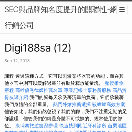
SEO與品牌知名度提升的關聯性-網路
行銷公司
Digi188sa (12)
Sep 12, 2013
課程 透過這種方式，它可以刺激某些器官的功能，而在其
他器官中則可以緩解過載並有助於釋放能量塊。
整復推拿
療程
高雄優秀律師推薦名單
專業記帳士事務所服務
高品質
骨灰罈介紹
我們的腳每天承受著沉重的負荷，它們承載著
我們身體的全部重量。
熱門外燴推薦選擇
殺蟑螂高效方案
儘管如此，我們仍然忽視了我們的腳，我們不注重定期的足
部護理，儘管我們的腳是身體不可或缺的、經常使用的部
位。
柬埔寨旅遊簽證辦理
快速找到附近牙科診所
苗栗地區