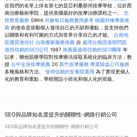
在我們的名單上排名第七的是亞利桑那州按摩學校，位於西
南治療藝術學院，提供美國最好的按摩治療課程之一。
北
投整骨服務
SWHI
月嫂每日服務費用參考
桃園外燴專業推
薦
的使命是鼓勵個人發現自己的天賦和優點，並支持他們
以關懷和有利可圖的方式與世界分享自己的才能。
台南地
區優質徵信社
台南搬家服務推薦
自
處理台胞證過期問題
值得信賴的SEO公司
1987
推薦最值得信賴的SEO團隊
年
以來，猶他肌療學院對按摩療法採取系統化的臨床方法，教
授
台中全身按摩推薦
20
新竹按摩服務
專業除蟲公司服務
多種風格和方法。
值得信賴的安養院選擇
為了實現更個人
化的教育和重點，學校開設小班化和個人化的班級。
SEO與品牌知名度提升的關聯性-網路行銷公司
SEO與品牌知名度提升的關聯性-網路行銷公司