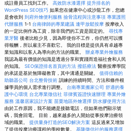
或註冊員工找到工作。
高效防水漆選擇
提升排名的
WordPress SEO技巧
如果您在健康中心或沙龍工作，您總
是會收到
到府外燴便利服務
撿骨流程與注意事項
專業護照
代辦服務
1-1
台南律師的專業建議
逢甲放鬆按摩
按摩收入
的一定比例作為工資，除非我們的工資是固定的。
尋找專
業牙醫
後者比較少見，因為即使你不工作，你仍然可以獲
得報酬，所以雇主不喜歡它。 我的目標是提供具有卓越專
業知識和以客人為導向的方法的職業。
辦桌專業外燴服務
我認為最有價值的知識是透過分享和實踐而造福社會和人民
的知識。
SEO保證排名首頁的方法
撥筋療法
醫療按摩學院
的承諾是基於無障礙教育，其中溝通是關鍵。
值得信賴的
助聽器公司
台北整骨技術
訓練的持續時間、方法和條件根
據學員的個人需求進行調整。
台南專業搬家公司
舒適的養
護中心環境
台北專業徵信社
菲律賓簽證快速辦理
專業外燴
服務
溫馨居家設計方案
苗栗地區外燴選擇
防水膠使用方法
由於工作原因，我不能總是接聽電話，但如果他們顯示號
碼，我會回電。 目前，越來越多的人開始從事按摩治療領
域的職業。
提供量身打造的SEO解決方案
這反過來又增加
了提供按摩治療課程的學校數量。
基隆徵信社的服務選擇