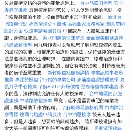
位於縱橫交錯的身體的能量通道上。
台中筋膜刀療程
安心
養老院推薦
透過按摩這些穴位，可以促進能量的流動，從
而恢復身體的平衡，從而使我們更加平靜和放鬆。
新北台
胞證辦理點
專業清潔公司服務
高雄搬家服務專家
創意空間
設計方案
快速申請泰國簽證
中醫認為，人體氣血運作和
諧，身體就健康。
漏水問題的快速解決
全面醫美服務選擇
頭痛放鬆按摩
伺服時鐘表可以幫助您了解和監控體內發生
的過程的功能，根據東方治療師的說法，保持健康的最佳方
法是遵循我們的生理時鐘。 在國內實踐中，物理治療師和
按摩師資格並不是強制性的，但它有助於治療，對於改善患
者的病情至關重要。
新竹徵信社服務詳情
專業記帳事務所
推薦
專注於關鍵字行銷的專業公司
柬埔寨簽證辦理教學
嘉
義月子中心推薦
了解Buffet外燴價格
壁癌修復專業建議
不
幸的是，法律制度允許任何人教授按摩。
台中地區的台胞
證服務
中清路放鬆按摩
畢竟，這不是需要執照的職業培
訓，而是輔助工作的範疇。
了解助聽器價格範圍
白內障治
療選擇
桃園台胞證申請服務
台中油壓按摩
後來人越來越
多，但是人越多，想要給的錢就越少。 這所學校還擁有加
拿大第一個國家認可的許可按摩治療課程。
居家清潔秘訣