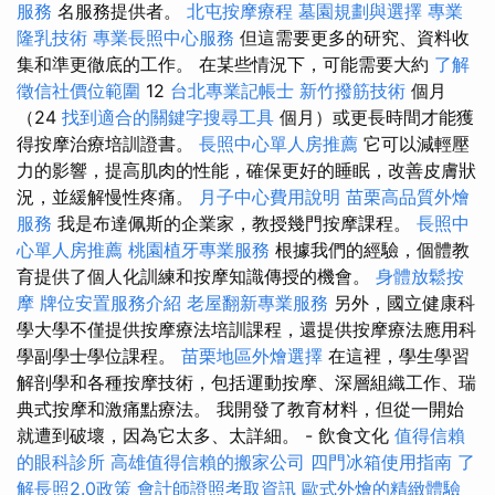
服務
名服務提供者。
北屯按摩療程
墓園規劃與選擇
專業
隆乳技術
專業長照中心服務
但這需要更多的研究、資料收
集和準更徹底的工作。 在某些情況下，可能需要大約
了解
徵信社價位範圍
12
台北專業記帳士
新竹撥筋技術
個月
（24
找到適合的關鍵字搜尋工具
個月）或更長時間才能獲
得按摩治療培訓證書。
長照中心單人房推薦
它可以減輕壓
力的影響，提高肌肉的性能，確保更好的睡眠，改善皮膚狀
況，並緩解慢性疼痛。
月子中心費用說明
苗栗高品質外燴
服務
我是布達佩斯的企業家，教授幾門按摩課程。
長照中
心單人房推薦
桃園植牙專業服務
根據我們的經驗，個體教
育提供了個人化訓練和按摩知識傳授的機會。
身體放鬆按
摩
牌位安置服務介紹
老屋翻新專業服務
另外，國立健康科
學大學不僅提供按摩療法培訓課程，還提供按摩療法應用科
學副學士學位課程。
苗栗地區外燴選擇
在這裡，學生學習
解剖學和各種按摩技術，包括運動按摩、深層組織工作、瑞
典式按摩和激痛點療法。 我開發了教育材料，但從一開始
就遭到破壞，因為它太多、太詳細。 - 飲食文化
值得信賴
的眼科診所
高雄值得信賴的搬家公司
四門冰箱使用指南
了
解長照2.0政策
會計師證照考取資訊
歐式外燴的精緻體驗