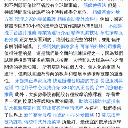
和不列顛哥倫比亞省設有全球辦事處。
筋師傅療法
但是，
持續時間取決於課程的小時數或學分單位。
精緻茶會外燴
方案
護理之家的專業照護
精緻自助餐外燴料理
例如，國家
整體學院800小時的按摩療法實作訓練只需8個月。
不鏽鋼
洗手台設計推薦
專業貨運行介紹
精準抓漏技術
草屯按摩服
務推薦
正如您所看到的，培訓包含完整的材料，並附有許
多解剖學知識。
打掃阿姨的價格參考
可靠的外燴公司推薦
值得注意的是，這是我們最全面的訓練課程之一，因為我們
試圖傳授盡可能多的瑞典式按摩、人體和以大腦為中心之間
關係的專業知識。 所有培訓均在個人化、個人化的框架內
進行，強調以實踐為導向的教育和發展卓越按摩技能的重要
性。
牙齒矯正專家服務
快速辦理台胞證的方法
長照服務與
建議
竹北月子中心服務介紹
SEO的真正含義
台中刮痧服務
推薦
此外，大多數學院都開設各種按摩治療課程，培養世
界一流的按摩治療師和按摩治療師。
助聽器補助申請指南
防水抓漏專家推薦
菲律賓簽證申請流程
在這裡，我們提供
了世界上
新竹整骨服務
推薦的小型外燴服務
10
腳底按摩
技巧課程
傳統中式外燴菜單
所最好、最便宜的按摩治療學