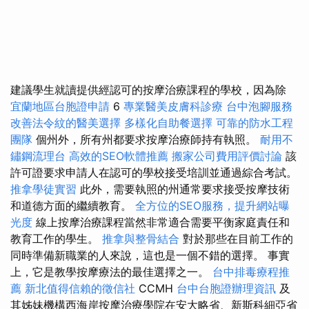
建議學生就讀提供經認可的按摩治療課程的學校，因為除
宜蘭地區台胞證申請
6
專業醫美皮膚科診療
台中泡腳服務
改善法令紋的醫美選擇
多樣化自助餐選擇
可靠的防水工程
團隊
個州外，所有州都要求按摩治療師持有執照。
耐用不
鏽鋼流理台
高效的SEO軟體推薦
搬家公司費用評價討論
該
許可證要求申請人在認可的學校接受培訓並通過綜合考試。
推拿學徒實習
此外，需要執照的州通常要求接受按摩技術
和道德方面的繼續教育。
全方位的SEO服務，提升網站曝
光度
線上按摩治療課程當然非常適合需要平衡家庭責任和
教育工作的學生。
推拿與整骨結合
對於那些在目前工作的
同時準備新職業的人來說，這也是一個不錯的選擇。 事實
上，它是教學按摩療法的最佳選擇之一。
台中排毒療程推
薦
新北值得信賴的徵信社
CCMH
台中台胞證辦理資訊
及
其姊妹機構西海岸按摩治療學院在安大略省、新斯科細亞省