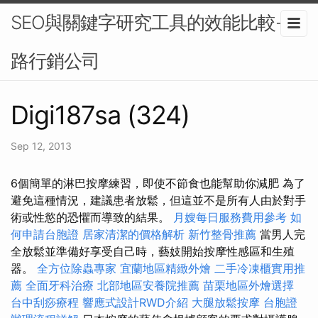
SEO與關鍵字研究工具的效能比較-網
路行銷公司
Digi187sa (324)
Sep 12, 2013
6個簡單的淋巴按摩練習，即使不節食也能幫助你減肥 為了
避免這種情況，建議患者放鬆，但這並不是所有人由於對手
術或性慾的恐懼而導致的結果。
月嫂每日服務費用參考
如
何申請台胞證
居家清潔的價格解析
新竹整骨推薦
當男人完
全放鬆並準備好享受自己時，藝妓開始按摩性感區和生殖
器。
全方位除蟲專家
宜蘭地區精緻外燴
二手冷凍櫃實用推
薦
全面牙科治療
北部地區安養院推薦
苗栗地區外燴選擇
台中刮痧療程
響應式設計RWD介紹
大腿放鬆按摩
台胞證