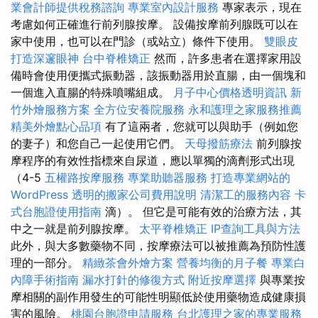
業會計師提供稅務諮詢
專業室內設計服務
專家表示，現在
考慮如何正確進行前列腺按摩。 設備按摩前列腺既可以在
家中使用，也可以在門診（或站立）條件下使用。
雙眼皮
打造深邃眼神
台中脊椎矯正
然而，許多患者在選擇家用設
備時會使用便攜式振動器，該振動器用於直腸，由一個塊和
一個進入直腸的特殊噴嘴組成。
月子中心價格透明資訊
新
竹外燴服務方案
全方位安養院服務
永和護理之家服務推薦
精美外燴點心品項
有了這兩者，您就可以與助手（例如您
的妻子）和您自己一起使用它們。
天母撥筋療法
前列腺按
摩程序的有效性指標來自尿道，應以單獨的滴劑形式出現
（4-5
五權路按摩服務
專業助聽器服務
打造專業網站的
WordPress
透明的搬家公司費用說明
清潔工的服務內容
卡
式台胞證使用指南
滴）。 但它是可能有效的治療方法，其
中之一就是前列腺按摩。
太平脊椎矯正
IP查詢工具與方法
此外，與大多數藥物不同，按摩療法可以被推薦為預防性護
理的一部分。
精緻茶會外燴方案
營養均衡的月子餐
專業白
內障手術指南
漏水打針的修復方式
附近按摩選擇
與專業按
摩相關的副作用發生的可能性明顯低於使用藥物造成健康損
害的風險。
桃園台胞證申請服務
台北護理之家的專業服務