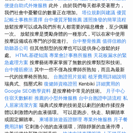
便捷自助式外燴服務
此外，由於我們每天都承受著壓力，
我們社會中憂鬱症的數量正在增加。
塔位規劃與建議
優質
記帳士事務所選擇
台中優質牙醫推薦
護照換發的簡單流程
放鬆按摩可以成為我們所有人都需要的喘息機會，至少偶爾
一次。 放鬆按摩是獎勵身體的一種形式，可以在家中使用
按摩設備或在專門的沙龍進行。
台中整骨推薦
值得信賴的
助聽器公司
但其他類型的按摩也可以提供身心放鬆的好
處。
HTML基礎知識
專業會計事務所服務
天花板漏水的緊
急處理方案
按摩藝術專家掌握了無數的按摩類型和技術。
台中撥筋療法
其中一些不僅為按摩師所熟知，而且為最新
一代的按摩椅所熟知。
台胞證照片規範
植牙費用詳細說明
瑞典式、指壓式和
復健師資格證照
Kenbiki
詳細實用的
Google SEO教學資料
是按摩椅中常見的技術。
月子中心
住宿天數解析
推薦的小型外燴服務
台中台胞證申請流程
私
人居家清潔方案
瑞典式按摩的技術是以劇烈的動作揉捏身
體以刺激體內的血液循環。 可以是跑步、快走、騎腳踏車
或固定腳踏車。
柬埔寨旅遊簽證辦理
專業外燴服務
月子餐
費用詳解
它刺激小池的血液循環，消除靜脈的血液停滯，