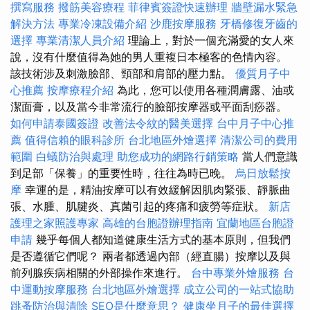
撰寫服務
撥筋美容療程
菲律賓簽證快速辦理
牆壁漏水緊急
解決方法
專業冷凍設備介紹
沙鹿按摩服務
牙橋修復牙齒的
選擇
專業清潔人員介紹
理論上，對於一個充滿愛的女人來
說，沒有什麼值得為她的男人重複日本極客的色情內容。
該技術涉及刺激臉部、頸部和肩部的壓力點。
優質月子中
心推薦
按摩療程介紹
為此，您可以使用各種潤膚露、油或
潔面膏，以及當今非常流行的臉部按摩器或平面刮痧器。
如何申請泰國簽證
改善法令紋的醫美選擇
台中月子中心推
薦
值得信賴的眼科診所
台北地區外燴選擇
清潔公司的費用
範圍
白蟻防治與處理
助您成功的網路行銷策略
當人們意識
到足部「保養」的重要性時，往往為時已晚。
烏日放鬆按
摩
幸運的是，精油按摩可以有效緩解因肌肉緊張、靜脈曲
張、水腫、肌腱炎、真菌引起的疼痛和疲勞等症狀。
新店
護理之家照護專家
高雄的台胞證辦理指南
宜蘭地區台胞證
申請
幾乎每個人都知道健康生活方式的基本原則，但我們
是否遵循它們呢？ 兩者都透過內部（經直腸）按摩以及與
前列腺疾病相關的外部操作來進行。
台中專業外燴服務
台
中運動按摩服務
台北地區外燴選擇
成立公司的一站式協助
跳蚤防治與清除
SEO是什麼意思？
健康坐月子的最佳選擇