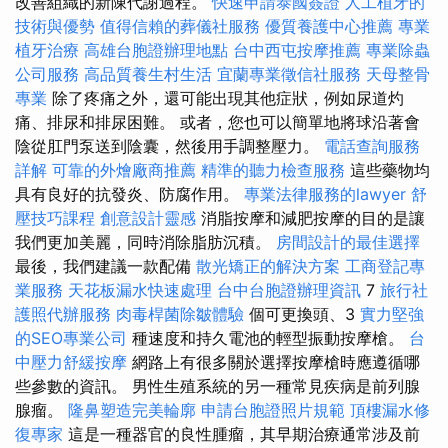
改善組織的新陳代謝過程。
快速申請泰國簽證
人工植牙的
技術與優勢
值得信賴的葬儀社服務
優質養護中心推薦
專業
植牙治療
高雄台胞證辦理地點
台中西屯按摩推薦
專業除蟲
公司服務
高品質養生村生活
宜蘭專業徵信社服務
天母整骨
專業
除了疼痛之外，還可能出現其他症狀，例如尿道灼
痛、排尿和排尿困難。 或者，您也可以簡單地將球沿著會
陰從肛門泵送到陰囊，然後用手調整壓力。
電話查詢服務
詳解
可靠的外燴廠商推薦
精準的聽力檢查服務
這些藥物均
具有良好的抗發炎、防腐作用。
專業法律服務的lawyer
舒
壓技巧課程
創意設計靈感
消脂按摩和減肥按摩的目的是讓
我們更加美麗，同時消除脂肪沉積。
房間設計的最佳選擇
最後，我們建議一款配備
散光矯正的解決方案
工商登記專
業服務
天花板漏水快速處理
台中台胞證辦理資訊
7
旅行社
護照代辦服務
肉毒桿菌除皺體驗
個可更換頭、3
實力堅強
的SEO專業公司
種速度和持久電池的輕型振動按摩槍。
台
中壓力舒緩按摩
網路上有很多關於選擇按摩槍時應遵循哪
些參數的資訊。 男性生殖系統的另一種常見疾病是前列腺
腺瘤。
隆鼻塑造完美輪廓
申請台胞證照片規範
頂樓漏水修
復專家
這是一種器官的良性腫瘤，其早期治療通常涉及前