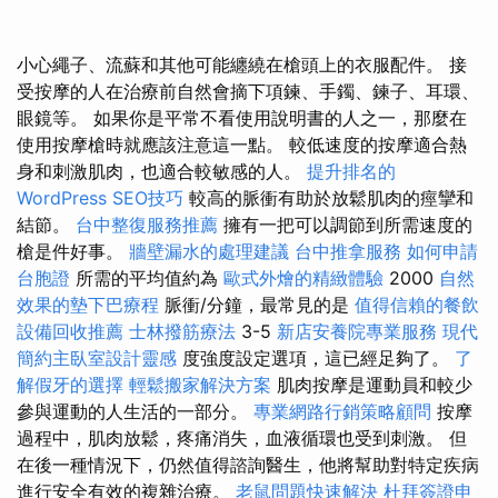
小心繩子、流蘇和其他可能纏繞在槍頭上的衣服配件。 接
受按摩的人在治療前自然會摘下項鍊、手鐲、鍊子、耳環、
眼鏡等。 如果你是平常不看使用說明書的人之一，那麼在
使用按摩槍時就應該注意這一點。 較低速度的按摩適合熱
身和刺激肌肉，也適合較敏感的人。
提升排名的
WordPress SEO技巧
較高的脈衝有助於放鬆肌肉的痙攣和
結節。
台中整復服務推薦
擁有一把可以調節到所需速度的
槍是件好事。
牆壁漏水的處理建議
台中推拿服務
如何申請
台胞證
所需的平均值約為
歐式外燴的精緻體驗
2000
自然
效果的墊下巴療程
脈衝/分鐘，最常見的是
值得信賴的餐飲
設備回收推薦
士林撥筋療法
3-5
新店安養院專業服務
現代
簡約主臥室設計靈感
度強度設定選項，這已經足夠了。
了
解假牙的選擇
輕鬆搬家解決方案
肌肉按摩是運動員和較少
參與運動的人生活的一部分。
專業網路行銷策略顧問
按摩
過程中，肌肉放鬆，疼痛消失，血液循環也受到刺激。 但
在後一種情況下，仍然值得諮詢醫生，他將幫助對特定疾病
進行安全有效的複雜治療。
老鼠問題快速解決
杜拜簽證申