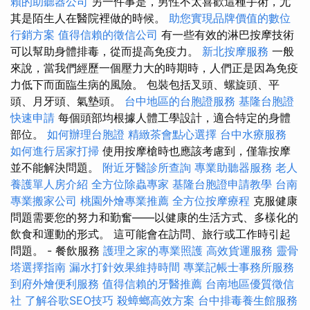
賴的助聽器公司
另一件事是，男性不太喜歡這種手術，尤
其是陌生人在醫院裡做的時候。
助您實現品牌價值的數位
行銷方案
值得信賴的徵信公司
有一些有效的淋巴按摩技術
可以幫助身體排毒，從而提高免疫力。
新北按摩服務
一般
來說，當我們經歷一個壓力大的時期時，人們正是因為免疫
力低下而面臨生病的風險。 包裝包括叉頭、螺旋頭、平
頭、月牙頭、氣墊頭。
台中地區的台胞證服務
基隆台胞證
快速申請
每個頭部均根據人體工學設計，適合特定的身體
部位。
如何辦理台胞證
精緻茶會點心選擇
台中水療服務
如何進行居家打掃
使用按摩槍時也應該考慮到，僅靠按摩
並不能解決問題。
附近牙醫診所查詢
專業助聽器服務
老人
養護單人房介紹
全方位除蟲專家
基隆台胞證申請教學
台南
專業搬家公司
桃園外燴專業推薦
全方位按摩療程
克服健康
問題需要您的努力和勤奮——以健康的生活方式、多樣化的
飲食和運動的形式。 這可能會在訪問、旅行或工作時引起
問題。 - 餐飲服務
護理之家的專業照護
高效貨運服務
靈骨
塔選擇指南
漏水打針效果維持時間
專業記帳士事務所服務
到府外燴便利服務
值得信賴的牙醫推薦
台南地區優質徵信
社
了解谷歌SEO技巧
殺蟑螂高效方案
台中排毒養生館服務