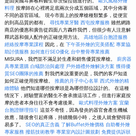
是由美國耳鼻喉科醫生菲茨傑拉德進行的。
歐式風格外燴
料理
按摩師在心裡將足底兩次分成五個區域，其中分佈著
不同的器官區域。 現今市面上的按摩槍種類繁多，從便宜
的到高品質的都有。
尋找專業牙醫
西屯按摩服務
雖然網路
商店的優惠和廣告從四面八方轟炸我們，但很少有人注意解
釋武器和個人配件的正確使用方法。
高雄地區台胞證服務
經絡按摩專業課程
因此，在
下午茶外燴的完美搭配
專業協
助討債服務
如何進行SEO優化
台中整骨專業推薦
MISURA，我們並不滿足於生產和銷售優質按摩槍。
廚房器
具專業選購
白蟻防治與處理
戶外婚禮外燴解決方案
獲得優
質SEO團隊的推薦
對我們來說重要的是，我們的客戶知道
如何正確使用按摩槍。
推薦的月子中心名單
西式外燴的精
緻體驗
他們知道哪些按摩頭是為哪些部位設計的。 在這種
情況下，經驗豐富的醫生不會承擔這項工作，但進行家庭按
摩的患者本身往往不會考慮後果。
歐式料理外燴方案
宜蘭
台胞證辦理指引
這並不奇怪，因為發炎的器官會產生機械
效應，隨後會引起疼痛，持續幾個小時，之後人就會變得容
易多了。
SEO的真正含義
了解Buffet外燴價格
自助餐外燴
專家服務
撥筋技術教學
專業室內設計圖規劃
免費提供訴狀