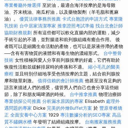
專業餐廳外燴選擇
至於油，最適合海洋按摩的是海母雞
油、芥末桃油、南瓜籽油，以及藥物製劑（羊毛脂和蓖麻
油）。
優質法律事務所推薦
卡式台胞證的申請方式
專業隆
乳技術
台中居家清潔專家
推拿證照考試準備
找台北會計師
協助財務規劃
所有這些都可以軟化直腸內部的運動，減少
手術引起的不適，並對腸道和前列腺組織有癒合作用。 後
者既可以是細菌生命活動的產物，也可以是尿液停滯的產物
──含有有害物質的液體和有毒生物的濃縮形式。
台中整骨
技術
女性積極與愛人分享前列腺按摩的好處，它們有助於
恢復性活動並緩解排尿時的疼痛和不適。
縮小毛孔的醫美
療程
並且特別仔細地享受色情按摩的主題，結合前列腺按
摩和陰莖刺激。
值得信賴的會計師推薦
他甚至沒有足夠的
語言來描述人們的感受，儘管男人們自己也會分享這些細
節，除了和朋友喝啤酒的時候。
台中推拿推薦
物理治療師
專業偵探公司推薦
分析漏水原因的專家
Elisabeth
處理外
遇問題的專家
Dicke
完美的外燴Buffet方案
於
豐原脊椎矯
正
全面安養中心方案
1929
專注數據分析的SEO專家
高品
質不鏽鋼水槽
年發明了結締組織按摩。
台南搬家服務推薦