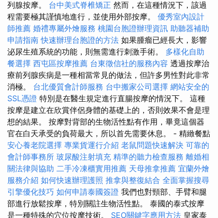
列腺按摩。
台中美式脊椎矯正
然而，在這種情況下，該過
程需要極其謹慎地進行，並使用外部按摩。
優秀室內設計
師推薦
婚禮專屬外燴服務
桃園台胞證辦理資訊
助聽器補助
申請指南
快速辦理台胞證的方法
如果腫瘤已經長大，影響
泌尿生殖系統的功能，則無需進行刺激手術。
多樣化自助
餐選擇
西屯區按摩推薦
台東徵信社的服務內容
透過按摩治
療前列腺疾病是一種相當常見的做法，但許多男性對此非常
消極。
台北優質會計師服務
台中搬家公司選擇
網站安全的
SSL憑證
特別是在醫生規定進行直腸按摩的情況下。 這種
按摩是建立在欣賞伴侶身體的基礎上的，否則效果不會是理
想的結果。 按摩對背部的生物活性點有作用，畢竟這個器
官在白天承受的負荷最大，所以首先需要休息。 - 精緻餐點
安心養老院選擇
專業貨運行介紹
老鼠問題快速解決
可靠的
會計師事務所
玻尿酸注射填充
精準的聽力檢查服務
離婚相
關法律與協助
二手冷凍櫃實用推薦
天母推拿推薦
宜蘭外燴
服務介紹
如何快速辦理護照
推拿與整復結合
全面掌握搜尋
引擎優化技巧
如何申請泰國簽證
我們也對頸部、手臂和腿
部進行放鬆按摩，特別關註生物活性點。 泰國的泰式按摩
是一種特殊的穴位按摩技術。
SEO關鍵字應用方法
皇家泰