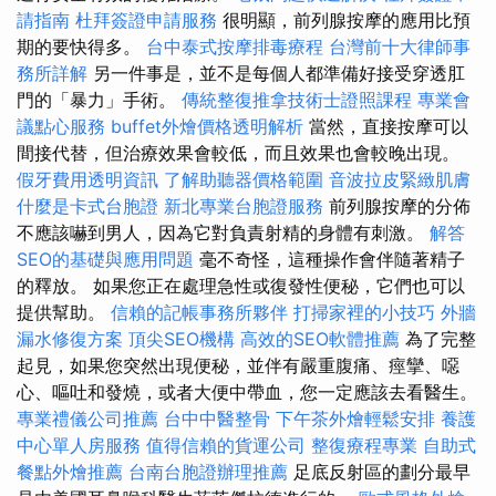
請指南
杜拜簽證申請服務
很明顯，前列腺按摩的應用比預
期的要快得多。
台中泰式按摩排毒療程
台灣前十大律師事
務所詳解
另一件事是，並不是每個人都準備好接受穿透肛
門的「暴力」手術。
傳統整復推拿技術士證照課程
專業會
議點心服務
buffet外燴價格透明解析
當然，直接按摩可以
間接代替，但治療效果會較低，而且效果也會較晚出現。
假牙費用透明資訊
了解助聽器價格範圍
音波拉皮緊緻肌膚
什麼是卡式台胞證
新北專業台胞證服務
前列腺按摩的分佈
不應該嚇到男人，因為它對負責射精的身體有刺激。
解答
SEO的基礎與應用問題
毫不奇怪，這種操作會伴隨著精子
的釋放。 如果您正在處理急性或復發性便秘，它們也可以
提供幫助。
信賴的記帳事務所夥伴
打掃家裡的小技巧
外牆
漏水修復方案
頂尖SEO機構
高效的SEO軟體推薦
為了完整
起見，如果您突然出現便秘，並伴有嚴重腹痛、痙攣、噁
心、嘔吐和發燒，或者大便中帶血，您一定應該去看醫生。
專業禮儀公司推薦
台中中醫整骨
下午茶外燴輕鬆安排
養護
中心單人房服務
值得信賴的貨運公司
整復療程專業
自助式
餐點外燴推薦
台南台胞證辦理推薦
足底反射區的劃分最早