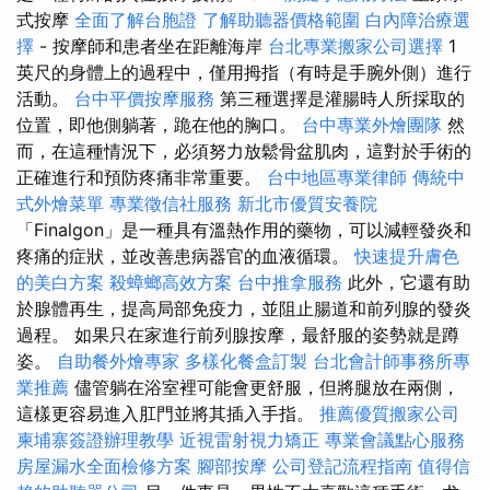
式按摩
全面了解台胞證
了解助聽器價格範圍
白內障治療選
擇
- 按摩師和患者坐在距離海岸
台北專業搬家公司選擇
1
英尺的身體上的過程中，僅用拇指（有時是手腕外側）進行
活動。
台中平價按摩服務
第三種選擇是灌腸時人所採取的
位置，即他側躺著，跪在他的胸口。
台中專業外燴團隊
然
而，在這種情況下，必須努力放鬆骨盆肌肉，這對於手術的
正確進行和預防疼痛非常重要。
台中地區專業律師
傳統中
式外燴菜單
專業徵信社服務
新北市優質安養院
「Finalgon」是一種具有溫熱作用的藥物，可以減輕發炎和
疼痛的症狀，並改善患病器官的血液循環。
快速提升膚色
的美白方案
殺蟑螂高效方案
台中推拿服務
此外，它還有助
於腺體再生，提高局部免疫力，並阻止腸道和前列腺的發炎
過程。 如果只在家進行前列腺按摩，最舒服的姿勢就是蹲
姿。
自助餐外燴專家
多樣化餐盒訂製
台北會計師事務所專
業推薦
儘管躺在浴室裡可能會更舒服，但將腿放在兩側，
這樣更容易進入肛門並將其插入手指。
推薦優質搬家公司
柬埔寨簽證辦理教學
近視雷射視力矯正
專業會議點心服務
房屋漏水全面檢修方案
腳部按摩
公司登記流程指南
值得信