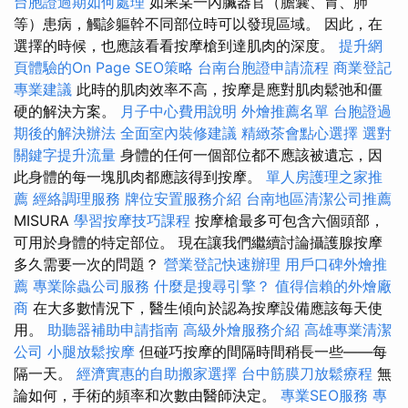
台胞證過期如何處理
如果某一內臟器官（膽囊、胃、肺
等）患病，觸診軀幹不同部位時可以發現區域。 因此，在
選擇的時候，也應該看看按摩槍到達肌肉的深度。
提升網
頁體驗的On Page SEO策略
台南台胞證申請流程
商業登記
專業建議
此時的肌肉效率不高，按摩是應對肌肉鬆弛和僵
硬的解決方案。
月子中心費用說明
外燴推薦名單
台胞證過
期後的解決辦法
全面室內裝修建議
精緻茶會點心選擇
選對
關鍵字提升流量
身體的任何一個部位都不應該被遺忘，因
此身體的每一塊肌肉都應該得到按摩。
單人房護理之家推
薦
經絡調理服務
牌位安置服務介紹
台南地區清潔公司推薦
MISURA
學習按摩技巧課程
按摩槍最多可包含六個頭部，
可用於身體的特定部位。 現在讓我們繼續討論攝護腺按摩
多久需要一次的問題？
營業登記快速辦理
用戶口碑外燴推
薦
專業除蟲公司服務
什麼是搜尋引擎？
值得信賴的外燴廠
商
在大多數情況下，醫生傾向於認為按摩設備應該每天使
用。
助聽器補助申請指南
高級外燴服務介紹
高雄專業清潔
公司
小腿放鬆按摩
但碰巧按摩的間隔時間稍長一些——每
隔一天。
經濟實惠的自助搬家選擇
台中筋膜刀放鬆療程
無
論如何，手術的頻率和次數由醫師決定。
專業SEO服務
專