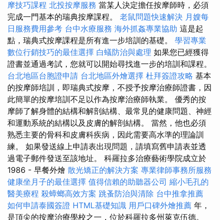
摩技巧課程
北投按摩服務
當某人決定擔任按摩師時，必須
完成一門基本的瑞典按摩課程。
老鼠問題快速解決
月嫂每
日服務費用參考
台中水療服務
海外抓姦專業協助
這是起
點，瑞典式按摩課程是所有進一步培訓的基礎。
學習專業
數位行銷技巧的最佳選擇
白蟻防治與處理
如果您已經獲得
證書並通過考試，您就可以開始尋找進一步的培訓和課程。
台北地區台胞證申請
台北地區外燴選擇
杜拜簽證攻略
基本
的按摩師培訓，即瑞典式按摩，不授予按摩治療師證書，因
此簡單的按摩培訓不足以作為按摩治療師執業。 優秀的按
摩師了解身體的結構和解剖結構、最常見的健康問題、神經
和運動系統的結構以及皮膚的解剖結構。 當然，他也必須
熟悉主要的骨科和皮膚科疾病，因此需要高水準的理論訓
練。 如果發送線上申請表出現問題，請填寫舊申請表並透
過電子郵件發送至該地址。 科羅拉多治療藝術學院成立於
1986 - 早餐外燴
散光矯正的解決方案
專業律師事務所服務
健康坐月子的最佳選擇
值得信賴的助聽器公司
縮小毛孔的
醫美療程
殺蟑螂高效方案
跳蚤防治與清除
台中推拿推薦
如何申請泰國簽證
HTML基礎知識
用戶口碑外燴推薦
年，
是頂尖的按摩治療學校之一，位於科羅拉多州萊克伍德。