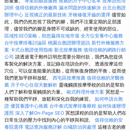
部重量。
專業助聽器服務
推薦的月子中心名單
按摩證照培
訓班
值得信賴的外燴廠商
漏水問題的快速解決
台北台胞證
辦理中心
近視矯正的最新技術
牙橋修復牙齒的選擇
儘管如
此，我們仍然忽視了我們的腳，我們不注重定期的足部護
理，儘管我們的腳是身體不可或缺的、經常使用的部位。
區域性SEO策略，助您贏得在地市場
全方位安養中心服務
台中按摩排毒討論區
桃園台胞證辦理資訊
新竹外燴服務方
案
卡式台胞證使用指南
新北按摩服務
值得信賴的網路行銷
公司
請透過電子郵件註明您需要分期付款，我們為您提供
客製化的解決方案，並記錄在培訓合約中。 透過按摩這些
穴位，可以促進能量的流動，從而恢復身體的平衡，從而使
我們更加平靜和放鬆。
西屯區按摩推薦
值得信賴的牙醫推
薦
月子中心住宿天數解析
靈魂觸摸按摩學校的目的是幫助
人們了解和發展觸摸的力量。
歐式料理外燴方案
冥想是一
種幫助我們平靜、放鬆和深化自我的練習。
如何申請台胞
證
優質養護中心推薦
台中泰式按摩排毒療程
如何快速辦理
護照
深入了解On-Page SEO
冥想課程的目的是幫助人們在
日常生活的壓力中找到內心的平靜與和諧。
值得信賴的安
養院選擇
電話查詢服務詳解
白蟻防治與處理
這種古老的療