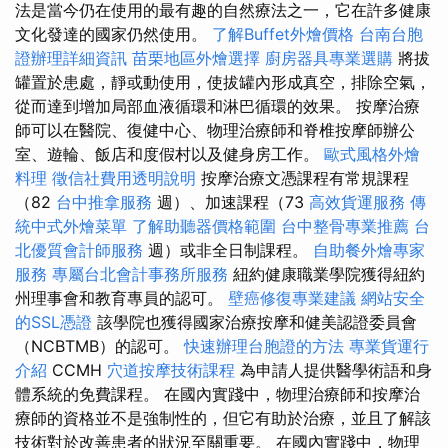
法是當今仍在使用的最有趣的自然療法之一，它在許多健康
文化發達的國家仍然使用。
了解Buffet外燴價格
台南台胞
證辦理詳細資訊
苗栗地區外燴選擇
廚房器具專業選購
將拔
罐置於患處，靜或動使用，使拔罐內形成真空，排除空氣，
從而達到增加局部血液循環和淋巴循環的效果。 按摩治療
師可以在醫院、復健中心、物理治療師和脊椎按摩師辦公
室、遊輪、飯店和度假村以及健身房工作。
歐式風格外燴
料理
徵信社費用透明說明
按摩治療文憑課程有常規課程
（82
台中推拿服務
週）、加速課程（73
高效貨運服務
傳
統中式外燴菜單
了解助聽器價格範圍
台中整骨專業推薦
台
北優質會計師服務
週）或非全日制課程。
自助餐外燴專家
服務
專屬台北會計事務所服務
紐約健康職業學院獲得紐約
州理事會和教育專員的認可。
壁癌修復專業建議
網站安全
的SSL憑證
該學院也獲得國家治療按摩和健美認證委員會
（NCBTMB）的認可。
快速辦理台胞證的方法
專業貨運行
介紹
CCMH
穴道按摩技術課程
為申請人提供醫學術語和身
體系統的免費課程。 在國內實踐中，物理治療師和按摩治
療師的資格並不是強制性的，但它有助於治療，並且了解該
技術對於改善患者的狀況至關重要。 在國內實踐中，物理