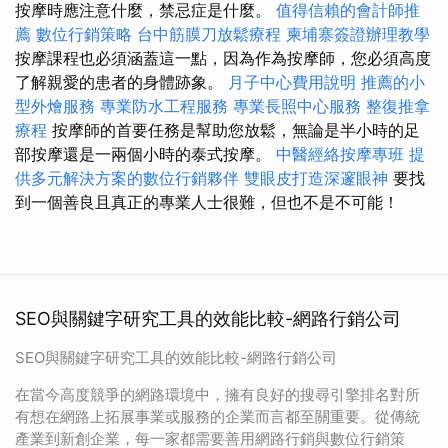
按摩時應注意什麼，禁忌症是什麼。
值得信賴的會計師推
薦
數位行銷策略
台中筋膜刀放鬆療程
柬埔寨簽證辦理教學
按摩課程也必須涵蓋這一點，因為作為按摩師，您必須高度
了解親愛的患者的身體跡象。
月子中心費用說明
推薦的小
型外燴服務
專業防水工程服務
專業長照中心服務
整復推拿
療程
按摩師的首要任務是幫助您放鬆，無論是半小時的足
部按摩還是一兩個小時的泰式按摩。
中醫經絡按摩專班
提
供多元解決方案的數位行銷夥伴
雙眼皮打造深邃眼神
要找
到一個善良且真正的專業人士很難，但也不是不可能！
SEO與關鍵字研究工具的效能比較-網路行銷公司
SEO與關鍵字研究工具的效能比較-網路行銷公司
在當今高度競爭的網路環境中，擁有良好的搜尋引擎排名對所
有想在網路上拓展事業或服務的企業而言都至關重要。從傳統
產業到新創企業，每一家都需要善用網路行銷與數位行銷策