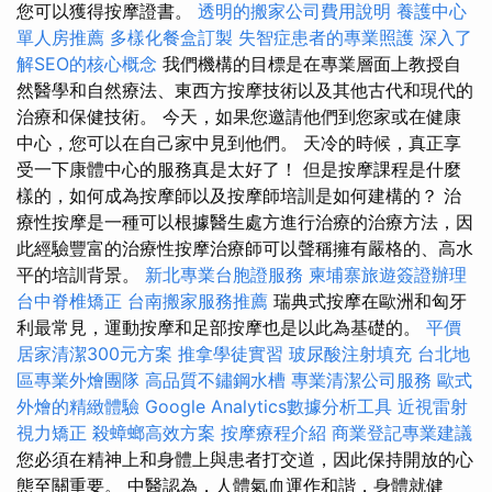
您可以獲得按摩證書。
透明的搬家公司費用說明
養護中心
單人房推薦
多樣化餐盒訂製
失智症患者的專業照護
深入了
解SEO的核心概念
我們機構的目標是在專業層面上教授自
然醫學和自然療法、東西方按摩技術以及其他古代和現代的
治療和保健技術。 今天，如果您邀請他們到您家或在健康
中心，您可以在自己家中見到他們。 天冷的時候，真正享
受一下康體中心的服務真是太好了！ 但是按摩課程是什麼
樣的，如何成為按摩師以及按摩師培訓是如何建構的？ 治
療性按摩是一種可以根據醫生處方進行治療的治療方法，因
此經驗豐富的治療性按摩治療師可以聲稱擁有嚴格的、高水
平的培訓背景。
新北專業台胞證服務
柬埔寨旅遊簽證辦理
台中脊椎矯正
台南搬家服務推薦
瑞典式按摩在歐洲和匈牙
利最常見，運動按摩和足部按摩也是以此為基礎的。
平價
居家清潔300元方案
推拿學徒實習
玻尿酸注射填充
台北地
區專業外燴團隊
高品質不鏽鋼水槽
專業清潔公司服務
歐式
外燴的精緻體驗
Google Analytics數據分析工具
近視雷射
視力矯正
殺蟑螂高效方案
按摩療程介紹
商業登記專業建議
您必須在精神上和身體上與患者打交道，因此保持開放的心
態至關重要。 中醫認為，人體氣血運作和諧，身體就健