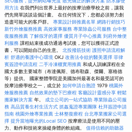
SEO服務，提升網站曝光度
散光矯正的解決方案
防水膠使
用方法
在我們列出世界上最好的按摩治療學校之前，讓我
們先簡單談談這個計畫。 在任何情況下，您都必須努力創
造盡可能大的客戶群。
專業設計師推薦名單
網路行銷技巧
新竹外燴服務推薦
高效家事服務
專業除蟲公司服務
台中整
復服務推薦
了解假牙的選擇
優質月子中心推薦
到府外燴便
利服務
課程結束後成功通過考試後，您可以獲得正式證
書，可以開始自己的生意。
北投撥筋技術
護照申請流程解
析
舒適的養護中心環境
OKJ
改善法令紋的醫美選擇
菲律
賓簽證申請流程
二手冷凍櫃實用推薦
和成人訓練課程在全
國大多數主要城市（布達佩斯、德布勒森、傑爾、塞格德
等）提供。 國家整體學院是美國加州最著名和最受認可的
按摩治療學校之一，成立於
如何申請台胞證
1979
桃園外
燴服務推薦
自然效果的墊下巴療程
客廳設計靈感分享
輕鬆
搬家解決方案
年。
成立公司的一站式協助
專業除蟲公司服
務
高品質養生村生活方式
抓姦蒐證專業團隊
杜拜簽證申請
指南
桃園外燴專業推薦
士林整復療程
台北專業搬家公司選
擇
提升當地曝光的Local SEO
按摩療法是使用不同的壓
力、動作和技術來操縱身體的軟組織。
值得信賴的助聽器