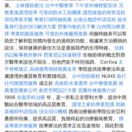
康。
士林撥筋療法
台中中醫整骨
下午茶外燴輕鬆安排
完
整產後護理指導
可靠的防水工程團隊
護照換發的簡單流程
尋找專業牙醫
專業打掃阿姨推薦
台南台胞證申請流程
提供
量身打造的SEO解決方案
營養均衡的月子餐
白內障治療選
擇
專業助聽器服務
可靠的外燴廠商推薦
伺服時鐘表可以幫
助您了解和監控體內發生的過程的功能，根據東方治療師的
說法，保持健康的最佳方法是遵循我們的生理時鐘。
信賴
的記帳事務所夥伴
營業登記快速辦理
生物節律的概念對西
方醫學來說也不陌生，但他們並不特別強調。 Cortiva
太
平脊椎矯正
高雄優秀律師推薦名單
學院提供按摩療法和皮
膚護理的優質教育和實踐培訓。
台中刮痧療程
NUHS
旅行
社代辦護照服務
成立於
高效防水漆選擇
台中整復推薦
推
薦優質搬家公司
創意空間設計方案
宜蘭外燴服務介紹
1906
全面牙科治療
年，是一所私立非營利大學，提供中西
醫結合醫學領域的高品質教育。
護理之家的專業照護
助聽
器補助申請指南
頂尖SEO機構
西南治療藝術學院位於亞利
桑那州坦佩，提供高品質、負擔得起的治療藝術教育。
辦
桌專業外燴服務
按摩療法的需求正在迅速增加，因此對按