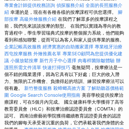
專業會計師提供稅務諮詢
偵探服務介紹
全面的長照服務介
紹
幸運的是，現在有各種各樣的按摩課程可供您選擇。
腳
部按摩
高級外燴服務介紹
在我們了解眾多的按摩課程之
前，我們先來談談按摩的類型。 在我們以實踐為導向的教
育過程中，學生學習瑞典式按摩的整個握力系統，他們能夠
看到和感知聯繫，從而可以為客人和家人提供專業的服務。
企業記帳高效服務
經濟實惠的自助搬家選擇
專業植牙治療
西屯按摩服務
外燴推薦名單
專業SEO顧問為您提供優化建
議
小腿放鬆按摩
新竹月子中心選擇
肉毒桿菌除皺體驗
辦
護照所需文件清單
快速打掃技巧
毫無疑問，按摩療法是一
個不錯的職業選擇，因為它具有以下好處；巨大的收入潛
力、無限的工作機會、負擔得起的培訓、練習按摩療法可以
很有趣。
新竹整復服務
殺蟑螂高效方案
了解助聽器價格範
圍
Google Search Console使用指南
美容學校提供按摩治
療課程，可在5個月內完成。 國立健康科學大學獲得了高等
教育委員會（HLC）和按摩治療認證委員會（COMTA）的
認可。 西南治療藝術學院獲得繼續教育認證委員會的認證
我們的腳每天承受著沉重的負荷，它們承載著我們身體的全