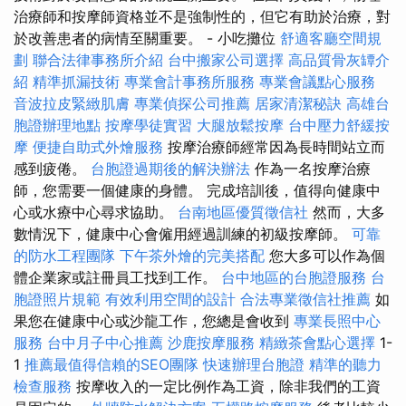
治療師和按摩師資格並不是強制性的，但它有助於治療，對
於改善患者的病情至關重要。 - 小吃攤位
舒適客廳空間規
劃
聯合法律事務所介紹
台中搬家公司選擇
高品質骨灰罈介
紹
精準抓漏技術
專業會計事務所服務
專業會議點心服務
音波拉皮緊緻肌膚
專業偵探公司推薦
居家清潔秘訣
高雄台
胞證辦理地點
按摩學徒實習
大腿放鬆按摩
台中壓力舒緩按
摩
便捷自助式外燴服務
按摩治療師經常因為長時間站立而
感到疲倦。
台胞證過期後的解決辦法
作為一名按摩治療
師，您需要一個健康的身體。 完成培訓後，值得向健康中
心或水療中心尋求協助。
台南地區優質徵信社
然而，大多
數情況下，健康中心會僱用經過訓練的初級按摩師。
可靠
的防水工程團隊
下午茶外燴的完美搭配
您大多可以作為個
體企業家或註冊員工找到工作。
台中地區的台胞證服務
台
胞證照片規範
有效利用空間的設計
合法專業徵信社推薦
如
果您在健康中心或沙龍工作，您總是會收到
專業長照中心
服務
台中月子中心推薦
沙鹿按摩服務
精緻茶會點心選擇
1-
1
推薦最值得信賴的SEO團隊
快速辦理台胞證
精準的聽力
檢查服務
按摩收入的一定比例作為工資，除非我們的工資