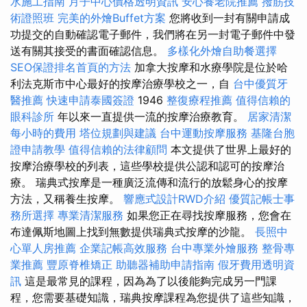
水施工指南
月子中心價格透明資訊
安心養老院推薦
撥筋技
術證照班
完美的外燴Buffet方案
您將收到一封有關申請成
功提交的自動確認電子郵件，我們將在另一封電子郵件中發
送有關其接受的書面確認信息。
多樣化外燴自助餐選擇
SEO保證排名首頁的方法
加拿大按摩和水療學院是位於哈
利法克斯市中心最好的按摩治療學校之一，自
台中優質牙
醫推薦
快速申請泰國簽證
1946
整復療程推薦
值得信賴的
眼科診所
年以來一直提供一流的按摩治療教育。
居家清潔
每小時的費用
塔位規劃與建議
台中運動按摩服務
基隆台胞
證申請教學
值得信賴的法律顧問
本文提供了世界上最好的
按摩治療學校的列表，這些學校提供公認和認可的按摩治
療。 瑞典式按摩是一種廣泛流傳和流行的放鬆身心的按摩
方法，又稱養生按摩。
響應式設計RWD介紹
優質記帳士事
務所選擇
專業清潔服務
如果您正在尋找按摩服務，您會在
布達佩斯地圖上找到無數提供瑞典式按摩的沙龍。
長照中
心單人房推薦
企業記帳高效服務
台中專業外燴服務
整骨專
業推薦
豐原脊椎矯正
助聽器補助申請指南
假牙費用透明資
訊
這是最常見的課程，因為為了以後能夠完成另一門課
程，您需要基礎知識，瑞典按摩課程為您提供了這些知識，