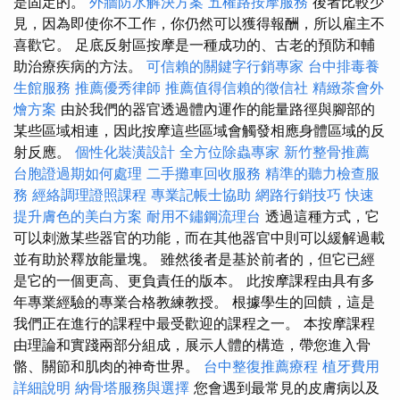
是固定的。
外牆防水解決方案
五權路按摩服務
後者比較少
見，因為即使你不工作，你仍然可以獲得報酬，所以雇主不
喜歡它。 足底反射區按摩是一種成功的、古老的預防和輔
助治療疾病的方法。
可信賴的關鍵字行銷專家
台中排毒養
生館服務
推薦優秀律師
推薦值得信賴的徵信社
精緻茶會外
燴方案
由於我們的器官透過體內運作的能量路徑與腳部的
某些區域相連，因此按摩這些區域會觸發相應身體區域的反
射反應。
個性化裝潢設計
全方位除蟲專家
新竹整骨推薦
台胞證過期如何處理
二手攤車回收服務
精準的聽力檢查服
務
經絡調理證照課程
專業記帳士協助
網路行銷技巧
快速
提升膚色的美白方案
耐用不鏽鋼流理台
透過這種方式，它
可以刺激某些器官的功能，而在其他器官中則可以緩解過載
並有助於釋放能量塊。 雖然後者是基於前者的，但它已經
是它的一個更高、更負責任的版本。 此按摩課程由具有多
年專業經驗的專業合格教練教授。 根據學生的回饋，這是
我們正在進行的課程中最受歡迎的課程之一。 本按摩課程
由理論和實踐兩部分組成，展示人體的構造，帶您進入骨
骼、關節和肌肉的神奇世界。
台中整復推薦療程
植牙費用
詳細說明
納骨塔服務與選擇
您會遇到最常見的皮膚病以及