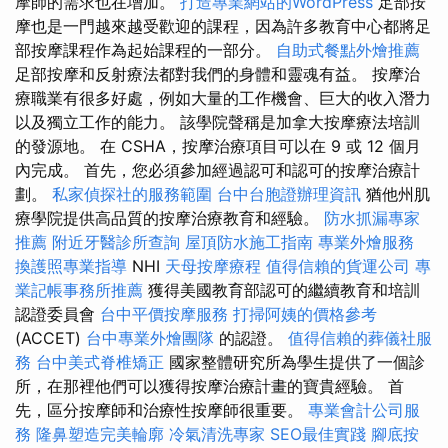
摩師的需求也在增加。
打造專業網站的WordPress
足部按
摩也是一門越來越受歡迎的課程，因為許多教育中心都將足
部按摩課程作為起始課程的一部分。
自助式餐點外燴推薦
足部按摩和反射療法都對我們的身體和靈魂有益。 按摩治
療職業有很多好處，例如大量的工作機會、巨大的收入潛力
以及獨立工作的能力。 該學院聲稱是加拿大按摩療法培訓
的發源地。 在 CSHA，按摩治療項目可以在 9 或 12 個月
內完成。 首先，您必須參加經過認可和認可的按摩治療計
劃。
私家偵探社的服務範圍
台中台胞證辦理資訊
猶他州肌
療學院提供高品質的按摩治療教育和經驗。
防水抓漏專家
推薦
附近牙醫診所查詢
屋頂防水施工指南
專業外燴服務
換護照專業指導
NHI
天母按摩療程
值得信賴的貨運公司
專
業記帳事務所推薦
獲得美國教育部認可的繼續教育和培訓
認證委員會
台中平價按摩服務
打掃阿姨的價格參考
(ACCET)
台中專業外燴團隊
的認證。
值得信賴的葬儀社服
務
台中美式脊椎矯正
國家整體研究所為學生提供了一個診
所，在那裡他們可以獲得按摩治療計畫的寶貴經驗。 首
先，區分按摩師和治療性按摩師很重要。
專業會計公司服
務
隆鼻塑造完美輪廓
冷氣清洗專家
SEO最佳實踐
腳底按