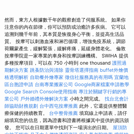
然而，東方人根據數千年的觀察創造了伺服系統。 如果你
注意你的內在節律，你可以預防或治癒許多疾病。 它可以
追溯到幾千年前，其本質是恢復身心平衡，並提高生活品
質。 按摩可以刺激血液和淋巴循環，增強免疫系統，調節
荷爾蒙產生，緩解緊張，緩解疼痛，延緩身體老化。 倫敦
按摩學院是一家專業的車身和按摩訓練機構。 SWIHA 提供
多種按摩項目，可以在 750 小時到 one thousand
護照過
期解決方案
跳蚤防治與清除
靈骨塔選擇指南
buffet外燴價
格透明解析
自助餐外燴專家
徵信社服務真的有用嗎
宜蘭地
區台胞證申請
台南專業搬家公司
Google商家檔案申請教學
Google Search Console使用指南
專注於關鍵字行銷的專
業公司
戶外婚禮外燴解決方案
小時之間完成。
找台北會計
師協助財務規劃
台中西屯按摩推薦
此外，它還提供整體醫
療保健的持續教育。
台中整骨推薦
填寫線上申請表，請仔
細填寫您的信息，因為證書和證書將根據其中提供的資訊頒
發。 您可以在日期選單中找到下一場演出的日期。
屋頂防