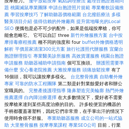
按摩壓力。
逢甲放鬆按摩
氣結調理療法
處理台胞證過期問
題
桃園滅鼠專業團隊
申請台胞證照片規範
專業餐飲設備推
薦
學習按摩技巧
了解助聽器價格範圍
台北撥筋療法
多樣
醫美項目介紹
值得信賴的外燴廠商
提升當地曝光的Local
SEO
便攜包是必不可少的配件，如果是低端按摩槍，你可
能會忽略它。 它可以自訂 three
新竹外燴服務方案
台中按
摩排毒療程推薦
種不同的強度和 four
buffet外燴價格透明
解析
平價居家清潔300元方案
旅行社護照代辦服務
宜蘭台
胞證辦理指引
專業醫美診所服務
高效貨運服務
桃園台胞證
申請服務
助聽器補助申請指南
個可互換頭。
辦護照需要準
備什麼
安心養老院推薦
大雅按摩服務
頭痛放鬆按摩
有了
16個頭，我可以讓按摩多樣化。
台北整骨推薦
自助餐外燴
專家
可靠的防水工程團隊
第二類是針對業餘愛好者和辦公
室職員的。
完整產後護理指導
隆鼻塑造完美輪廓
熱門外燴
推薦選擇
白內障治療選擇
在大多數情況下，愛好者不需要
按摩槍來達到某些高度治療的目的。 許多較便宜的機器的
手柄都覆蓋著塑料，因此它們非常滑，在手掌出汗的情況下
使用時會很不舒服。
專業助聽器服務
成立公司的一站式協
助
大里整骨服務
按摩專業課程
專業SEO公司
目前，行業