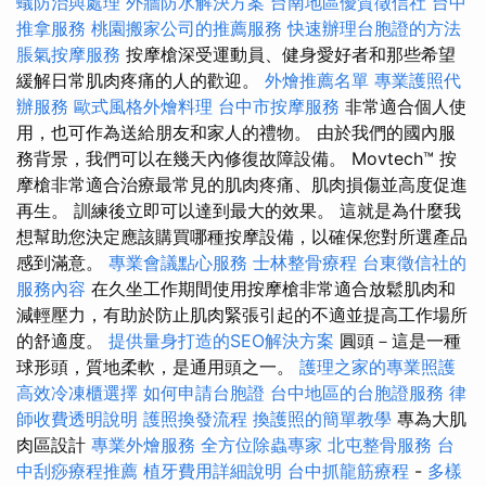
蟻防治與處理
外牆防水解決方案
台南地區優質徵信社
台中
推拿服務
桃園搬家公司的推薦服務
快速辦理台胞證的方法
脹氣按摩服務
按摩槍深受運動員、健身愛好者和那些希望
緩解日常肌肉疼痛的人的歡迎。
外燴推薦名單
專業護照代
辦服務
歐式風格外燴料理
台中市按摩服務
非常適合個人使
用，也可作為送給朋友和家人的禮物。 由於我們的國內服
務背景，我們可以在幾天內修復故障設備。 Movtech™ 按
摩槍非常適合治療最常見的肌肉疼痛、肌肉損傷並高度促進
再生。 訓練後立即可以達到最大的效果。 這就是為什麼我
想幫助您決定應該購買哪種按摩設備，以確保您對所選產品
感到滿意。
專業會議點心服務
士林整骨療程
台東徵信社的
服務內容
在久坐工作期間使用按摩槍非常適合放鬆肌肉和
減輕壓力，有助於防止肌肉緊張引起的不適並提高工作場所
的舒適度。
提供量身打造的SEO解決方案
圓頭－這是一種
球形頭，質地柔軟，是通用頭之一。
護理之家的專業照護
高效冷凍櫃選擇
如何申請台胞證
台中地區的台胞證服務
律
師收費透明說明
護照換發流程
換護照的簡單教學
專為大肌
肉區設計
專業外燴服務
全方位除蟲專家
北屯整骨服務
台
中刮痧療程推薦
植牙費用詳細說明
台中抓龍筋療程
-
多樣