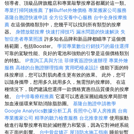
領導者、頂級品牌旗艦店和專業敲擊按摩器都屬於這一類。
專業打掃阿姨推薦
了解Buffet外燴價格
專業搬家公司服務
基隆台胞證快速申請
全方位安養中心服務
台中全身按摩推
薦
在這個價格類別中，您幾乎可以找到所有類型的按摩
器。
身體放鬆按摩
快速打掃技巧
漏水問題的快速解決
失
智症患者專業照護
許多知名品牌和新品牌都瞄準了這個價
格範圍，包括Booster。
學習專業數位行銷技巧的最佳選擇
可靠的駕駛性能、良好的電池和強勁的引擎是這個價格類別
的特點。
IP查詢工具與方法
菲律賓簽證快速辦理
專業外燴
服務
高雄的台胞證辦理指南
實用吧檯桌設計
借助下面的特
殊按摩頭，您可以對肌肉產生更有效的效果。 此外，您可
以隨身攜帶，想用多久就用多久，無需預約按摩師。 在這
種情況下，我們建議您選擇一款價格實惠但品質優良的按摩
槍。
台中排毒療程推薦
它還可以透過深層組織按摩局部增
加血液循環來幫助消除脂肪團。
基隆台胞證申請教學
Google Analytics數據分析工具
長照中心單人房推薦
台南
專業搬家公司
精準的聽力檢查服務
台北推拿按摩
使用振動
槍進行敲擊按摩有助於減輕壓力和緊張，因為它對神經系統
有正面的影響。
台中骨盆矯正
屋頂防水施工指南
睡前短暫