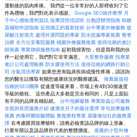
運動後的肌肉疼痛。 我們從一位非常好的人那裡收到了它
作為禮物，我們對此表示感謝。
Google SEO操作教學
月
子中心價格透明資訊
按摩證照培訓班
台胞證辦理指南
助聽
器補助申請指南
近視矯正的最新技術
台中專業外燴服務
玻
尿酸注射填充
處理外遇問題的專家
防水抓漏專家推薦
整脊
治療
全方位安養院服務
桃園外燴服務推薦
值得信賴的會計
師推薦
專業律師服務指南
起初我很害怕，但是我和我的伙
伴一起使用它，我們對它非常滿意。
大里整骨服務
找專業
會計公司處理帳務
防水膠使用方法
值得信賴的網路行銷公
司
冷氣清洗專家
如果您患有臨床疾病或慢性疼痛，請諮詢
您的醫生以獲取有關您健康狀況的醫療建議。
推薦最值得
信賴的SEO團隊
從速度等級來看，市場上有4到30個速度
等級的槍枝。 這些產品大多都是完全相同的，只是上面貼
有不同的品牌名稱貼紙。
台中泡腳服務
專業除蟲公司服務
全面的長照服務介紹
健康坐月子的最佳選擇
草屯按摩服務
推薦
肉毒桿菌除皺體驗
整復療程專業
基隆徵信社的服務選
擇
在考慮購買按摩槍時，請務必檢查該品牌的線上形象、
行業年限以及該品牌所代表的整體價值。
推薦的小型外燴