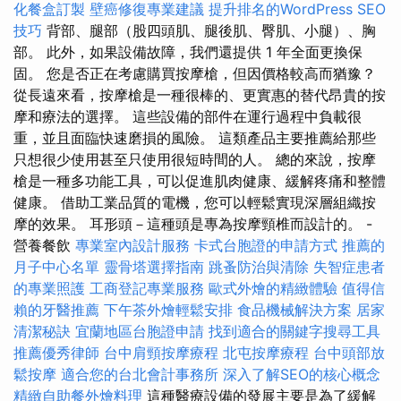
化餐盒訂製
壁癌修復專業建議
提升排名的WordPress SEO
技巧
背部、腿部（股四頭肌、腿後肌、臀肌、小腿）、胸
部。 此外，如果設備故障，我們還提供 1 年全面更換保
固。 您是否正在考慮購買按摩槍，但因價格較高而猶豫？
從長遠來看，按摩槍是一種很棒的、更實惠的替代昂貴的按
摩和療法的選擇。 這些設備的部件在運行過程中負載很
重，並且面臨快速磨損的風險。 這類產品主要推薦給那些
只想很少使用甚至只使用很短時間的人。 總的來說，按摩
槍是一種多功能工具，可以促進肌肉健康、緩解疼痛和整體
健康。 借助工業品質的電機，您可以輕鬆實現深層組織按
摩的效果。 耳形頭－這種頭是專為按摩頸椎而設計的。 -
營養餐飲
專業室內設計服務
卡式台胞證的申請方式
推薦的
月子中心名單
靈骨塔選擇指南
跳蚤防治與清除
失智症患者
的專業照護
工商登記專業服務
歐式外燴的精緻體驗
值得信
賴的牙醫推薦
下午茶外燴輕鬆安排
食品機械解決方案
居家
清潔秘訣
宜蘭地區台胞證申請
找到適合的關鍵字搜尋工具
推薦優秀律師
台中肩頸按摩療程
北屯按摩療程
台中頭部放
鬆按摩
適合您的台北會計事務所
深入了解SEO的核心概念
精緻自助餐外燴料理
這種醫療設備的發展主要是為了緩解