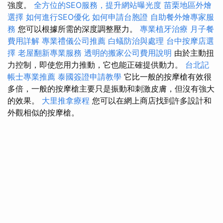
強度。
全方位的SEO服務，提升網站曝光度
苗栗地區外燴
選擇
如何進行SEO優化
如何申請台胞證
自助餐外燴專家服
務
您可以根據所需的深度調整壓力。
專業植牙治療
月子餐
費用詳解
專業禮儀公司推薦
白蟻防治與處理
台中按摩店選
擇
老屋翻新專業服務
透明的搬家公司費用說明
由於主動扭
力控制，即使您用力推動，它也能正確提供動力。
台北記
帳士專業推薦
泰國簽證申請教學
它比一般的按摩槍有效很
多倍，一般的按摩槍主要只是振動和刺激皮膚，但沒有強大
的效果。
大里推拿療程
您可以在網上商店找到許多設計和
外觀相似的按摩槍。