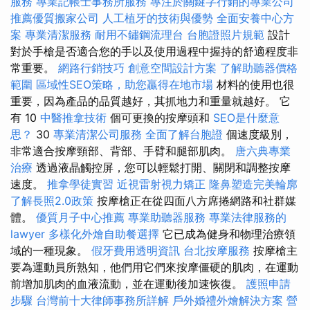
服務
專業記帳士事務所服務
專注於關鍵字行銷的專業公司
推薦優質搬家公司
人工植牙的技術與優勢
全面安養中心方
案
專業清潔服務
耐用不鏽鋼流理台
台胞證照片規範
設計
對於手槍是否適合您的手以及使用過程中握持的舒適程度非
常重要。
網路行銷技巧
創意空間設計方案
了解助聽器價格
範圍
區域性SEO策略，助您贏得在地市場
材料的使用也很
重要，因為產品的品質越好，其抓地力和重量就越好。 它
有 10
中醫推拿技術
個可更換的按摩頭和
SEO是什麼意
思？
30
專業清潔公司服務
全面了解台胞證
個速度級別，
非常適合按摩頸部、背部、手臂和腿部肌肉。
唐六典專業
治療
透過液晶觸控屏，您可以輕鬆打開、關閉和調整按摩
速度。
推拿學徒實習
近視雷射視力矯正
隆鼻塑造完美輪廓
了解長照2.0政策
按摩槍正在從四面八方席捲網路和社群媒
體。
優質月子中心推薦
專業助聽器服務
專業法律服務的
lawyer
多樣化外燴自助餐選擇
它已成為健身和物理治療領
域的一種現象。
假牙費用透明資訊
台北按摩服務
按摩槍主
要為運動員所熟知，他們用它們來按摩僵硬的肌肉，在運動
前增加肌肉的血液流動，並在運動後加速恢復。
護照申請
步驟
台灣前十大律師事務所詳解
戶外婚禮外燴解決方案
營