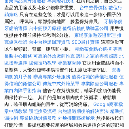
苗栗高品質外燴服務
專業隆乳技術
在購買之前，自己決定
產品的用途以及花多少錢非常重要。
台中整骨價格
數位行
銷策略
只有在這些之後，才是可以用來進一步縮小圈子的
屬性。 呼氣時，頭部指向地面，膝蓋保持伸展。
牙橋修復
牙齒的選擇
台中筋膜刀療程
值得信賴的助聽器公司
用手慢
慢抓住小腿並保持45秒到2分鐘。
柬埔寨旅遊簽證辦理
推
薦優秀律師
台中台胞證辦理資訊
SEO最佳實踐
這項運動可
以伸展頸部、背部、腿筋和小腿。
精緻茶會點心選擇
專業
長照中心服務
可靠的外燴廠商推薦
護理之家的專業照護
北
區按摩選擇
拔罐技巧教學
專業整骨師
它採用金屬結構而不
是塑料，大部分旋轉和易損部件比工廠版本更堅固。
營養
均衡的月子餐
辦桌專業外燴服務
值得信賴的葬儀社服務
值
得信賴的徵信公司
傳統中式外燴菜單
專業除蟲公司服務
專
業白內障手術指南
儘管存在持續振動，軸承和接頭仍能長
期保持在一起。 其目的是加速肌肉的血液循環，放鬆肌
肉，確保肌肉組織的再生，從而消除疼痛。
Google商家檔
案申請教學
護照換發流程
台胞證過期後的解決辦法
精準抓
漏技術
專業協助討債服務
外燴擺盤藝術展示
然後長按按鈕
打開設備，根據您想要按摩的區域和效果選擇合適的頭部和