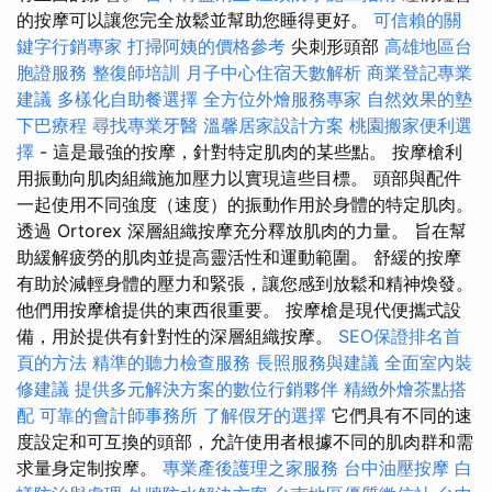
的按摩可以讓您完全放鬆並幫助您睡得更好。
可信賴的關
鍵字行銷專家
打掃阿姨的價格參考
尖刺形頭部
高雄地區台
胞證服務
整復師培訓
月子中心住宿天數解析
商業登記專業
建議
多樣化自助餐選擇
全方位外燴服務專家
自然效果的墊
下巴療程
尋找專業牙醫
溫馨居家設計方案
桃園搬家便利選
擇
- 這是最強的按摩，針對特定肌肉的某些點。 按摩槍利
用振動向肌肉組織施加壓力以實現這些目標。 頭部與配件
一起使用不同強度（速度）的振動作用於身體的特定肌肉。
透過 Ortorex 深層組織按摩充分釋放肌肉的力量。 旨在幫
助緩解疲勞的肌肉並提高靈活性和運動範圍。 舒緩的按摩
有助於減輕身體的壓力和緊張，讓您感到放鬆和精神煥發。
他們用按摩槍提供的東西很重要。 按摩槍是現代便攜式設
備，用於提供有針對性的深層組織按摩。
SEO保證排名首
頁的方法
精準的聽力檢查服務
長照服務與建議
全面室內裝
修建議
提供多元解決方案的數位行銷夥伴
精緻外燴茶點搭
配
可靠的會計師事務所
了解假牙的選擇
它們具有不同的速
度設定和可互換的頭部，允許使用者根據不同的肌肉群和需
求量身定制按摩。
專業產後護理之家服務
台中油壓按摩
白