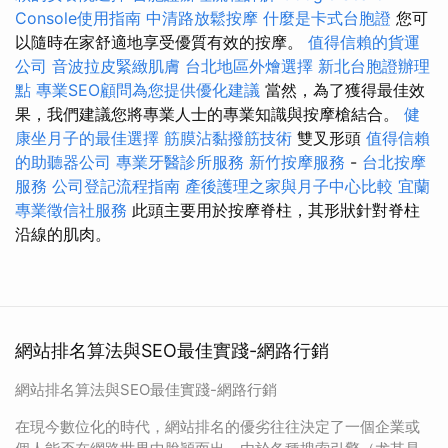
Console使用指南
中清路放鬆按摩
什麼是卡式台胞證
您可
以隨時在家舒適地享受優質有效的按摩。
值得信賴的貨運
公司
音波拉皮緊緻肌膚
台北地區外燴選擇
新北台胞證辦理
點
專業SEO顧問為您提供優化建議
當然，為了獲得最佳效
果，我們建議您將專業人士的專業知識與按摩槍結合。
健
康坐月子的最佳選擇
筋膜沾黏撥筋技術
雙叉形頭
值得信賴
的助聽器公司
專業牙醫診所服務
新竹按摩服務
-
台北按摩
服務
公司登記流程指南
產後護理之家與月子中心比較
宜蘭
專業徵信社服務
此頭主要用於按摩脊柱，其形狀針對脊柱
沿線的肌肉。
網站排名算法與SEO最佳實踐-網路行銷
網站排名算法與SEO最佳實踐-網路行銷
在現今數位化的時代，網站排名的優劣往往決定了一個企業或