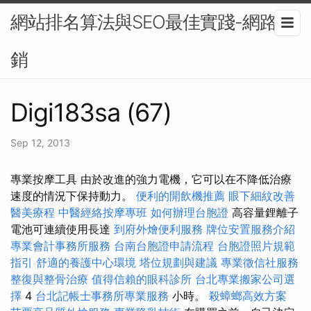
網站排名算法與SEO最佳實踐-網路行
銷
Digi183sa (67)
Sep 12, 2013
專業按摩工具 由於改進的強力電機，它可以在不降低治療
速度的情況下保持動力。
便利的開飲機推薦
眼下細紋改善
醫美療程
中醫經絡按摩專班
如何辦理台胞證
高容量鋰離子
電池可連續使用長達
到府外燴便利服務
牌位安置服務介紹
專業會計事務所服務
台南台胞證申請流程
台胞證照片規範
指引
舒適的養護中心環境
塔位規劃與建議
專業徵信社服務
整復與整骨治療
值得信賴的眼科診所
台北專業搬家公司選
擇
​​4
台北記帳士事務所專業服務
小時。
殺蟑螂高效方案