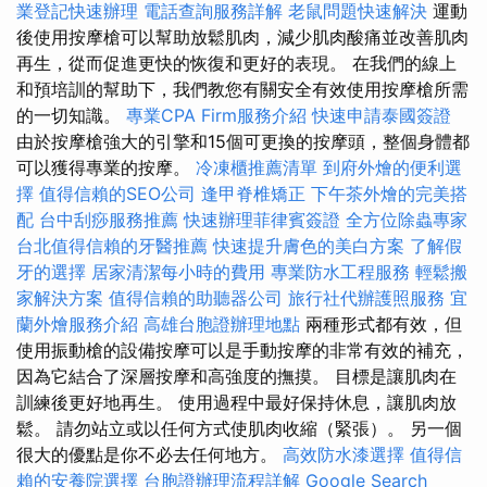
業登記快速辦理
電話查詢服務詳解
老鼠問題快速解決
運動
後使用按摩槍可以幫助放鬆肌肉，減少肌肉酸痛並改善肌肉
再生，從而促進更快的恢復和更好的表現。 在我們的線上
和預培訓的幫助下，我們教您有關安全有效使用按摩槍所需
的一切知識。
專業CPA Firm服務介紹
快速申請泰國簽證
由於按摩槍強大的引擎和15個可更換的按摩頭，整個身體都
可以獲得專業的按摩。
冷凍櫃推薦清單
到府外燴的便利選
擇
值得信賴的SEO公司
逢甲脊椎矯正
下午茶外燴的完美搭
配
台中刮痧服務推薦
快速辦理菲律賓簽證
全方位除蟲專家
台北值得信賴的牙醫推薦
快速提升膚色的美白方案
了解假
牙的選擇
居家清潔每小時的費用
專業防水工程服務
輕鬆搬
家解決方案
值得信賴的助聽器公司
旅行社代辦護照服務
宜
蘭外燴服務介紹
高雄台胞證辦理地點
兩種形式都有效，但
使用振動槍的設備按摩可以是手動按摩的非常有效的補充，
因為它結合了深層按摩和高強度的撫摸。 目標是讓肌肉在
訓練後更好地再生。 使用過程中最好保持休息，讓肌肉放
鬆。 請勿站立或以任何方式使肌肉收縮（緊張）。 另一個
很大的優點是你不必去任何地方。
高效防水漆選擇
值得信
賴的安養院選擇
台胞證辦理流程詳解
Google Search