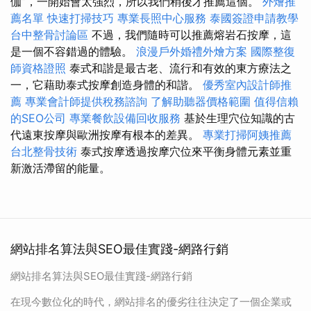
伽”，一開始會太強烈，所以我們稍後才推薦這個。
外燴推
薦名單
快速打掃技巧
專業長照中心服務
泰國簽證申請教學
台中整骨討論區
不過，我們隨時可以推薦熔岩石按摩，這
是一個不容錯過的體驗。
浪漫戶外婚禮外燴方案
國際整復
師資格證照
泰式和諧是最古老、流行和有效的東方療法之
一，它藉助泰式按摩創造身體的和諧。
優秀室內設計師推
薦
專業會計師提供稅務諮詢
了解助聽器價格範圍
值得信賴
的SEO公司
專業餐飲設備回收服務
基於生理穴位知識的古
代遠東按摩與歐洲按摩有根本的差異。
專業打掃阿姨推薦
台北整骨技術
泰式按摩透過按摩穴位來平衡身體元素並重
新激活滯留的能量。
網站排名算法與SEO最佳實踐-網路行銷
網站排名算法與SEO最佳實踐-網路行銷
在現今數位化的時代，網站排名的優劣往往決定了一個企業或