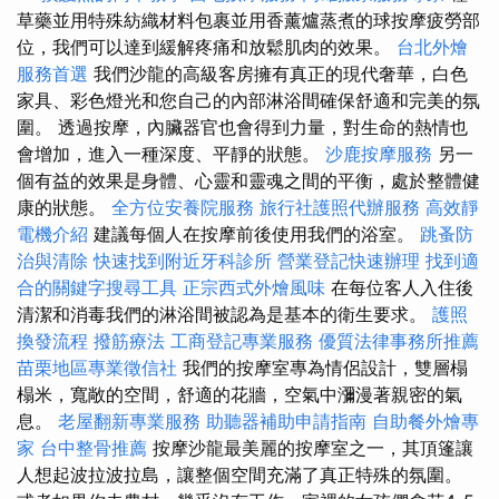
草藥並用特殊紡織材料包裹並用香薰爐蒸煮的球按摩疲勞部
位，我們可以達到緩解疼痛和放鬆肌肉的效果。
台北外燴
服務首選
我們沙龍的高級客房擁有真正的現代奢華，白色
家具、彩色燈光和您自己的內部淋浴間確保舒適和​​完美的氛
圍。 透過按摩，內臟器官也會得到力量，對生命的熱情也
會增加，進入一種深度、平靜的狀態。
沙鹿按摩服務
另一
個有益的效果是身體、心靈和靈魂之間的平衡，處於整體健
康的狀態。
全方位安養院服務
旅行社護照代辦服務
高效靜
電機介紹
建議每個人在按摩前後使用我們的浴室。
跳蚤防
治與清除
快速找到附近牙科診所
營業登記快速辦理
找到適
合的關鍵字搜尋工具
正宗西式外燴風味
在每位客人入住後
清潔和消毒我們的淋浴間被認為是基本的衛生要求。
護照
換發流程
撥筋療法
工商登記專業服務
優質法律事務所推薦
苗栗地區專業徵信社
我們的按摩室專為情侶設計，雙層榻
榻米，寬敞的空間，舒適的花牆，空氣中瀰漫著親密的氣
息。
老屋翻新專業服務
助聽器補助申請指南
自助餐外燴專
家
台中整骨推薦
按摩沙龍最美麗的按摩室之一，其頂篷讓
人想起波拉波拉島，讓整個空間充滿了真正特殊的氛圍。