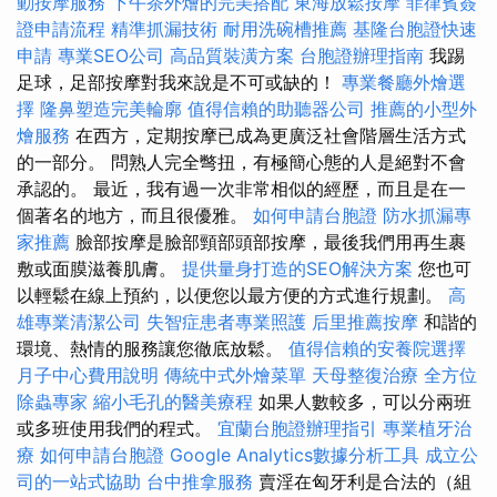
動按摩服務
下午茶外燴的完美搭配
東海放鬆按摩
菲律賓簽
證申請流程
精準抓漏技術
耐用洗碗槽推薦
基隆台胞證快速
申請
專業SEO公司
高品質裝潢方案
台胞證辦理指南
我踢
足球，足部按摩對我來說是不可或缺的！
專業餐廳外燴選
擇
隆鼻塑造完美輪廓
值得信賴的助聽器公司
推薦的小型外
燴服務
在西方，定期按摩已成為更廣泛社會階層生活方式
的一部分。 問熟人完全彆扭，有極簡心態的人是絕對不會
承認的。 最近，我有過一次非常相似的經歷，而且是在一
個著名的地方，而且很優雅。
如何申請台胞證
防水抓漏專
家推薦
臉部按摩是臉部頸部頭部按摩，最後我們用再生裹
敷或面膜滋養肌膚。
提供量身打造的SEO解決方案
您也可
以輕鬆在線上預約，以便您以最方便的方式進行規劃。
高
雄專業清潔公司
失智症患者專業照護
后里推薦按摩
和諧的
環境、熱情的服務讓您徹底放鬆。
值得信賴的安養院選擇
月子中心費用說明
傳統中式外燴菜單
天母整復治療
全方位
除蟲專家
縮小毛孔的醫美療程
如果人數較多，可以分兩班
或多班使用我們的程式。
宜蘭台胞證辦理指引
專業植牙治
療
如何申請台胞證
Google Analytics數據分析工具
成立公
司的一站式協助
台中推拿服務
賣淫在匈牙利是合法的（組