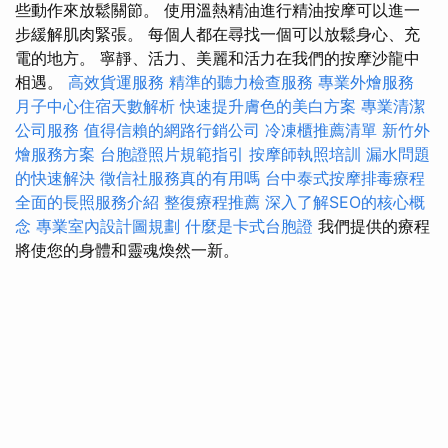
些動作來放鬆關節。 使用溫熱精油進行精油按摩可以進一
步緩解肌肉緊張。 每個人都在尋找一個可以放鬆身心、充
電的地方。 寧靜、活力、美麗和活力在我們的按摩沙龍中
相遇。
高效貨運服務
精準的聽力檢查服務
專業外燴服務
月子中心住宿天數解析
快速提升膚色的美白方案
專業清潔
公司服務
值得信賴的網路行銷公司
冷凍櫃推薦清單
新竹外
燴服務方案
台胞證照片規範指引
按摩師執照培訓
漏水問題
的快速解決
徵信社服務真的有用嗎
台中泰式按摩排毒療程
全面的長照服務介紹
整復療程推薦
深入了解SEO的核心概
念
專業室內設計圖規劃
什麼是卡式台胞證
我們提供的療程
將使您的身體和靈魂煥然一新。