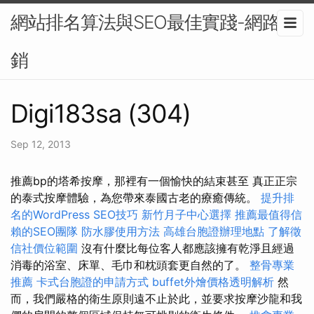
網站排名算法與SEO最佳實踐-網路行
銷
Digi183sa (304)
Sep 12, 2013
推薦bp的塔希按摩，那裡有一個愉快的結束甚至 真正正宗
的泰式按摩體驗，為您帶來泰國古老的療癒傳統。
提升排
名的WordPress SEO技巧
新竹月子中心選擇
推薦最值得信
賴的SEO團隊
防水膠使用方法
高雄台胞證辦理地點
了解徵
信社價位範圍
沒有什麼比每位客人都應該擁有乾淨且經過
消毒的浴室、床單、毛巾和枕頭套更自然的了。
整骨專業
推薦
卡式台胞證的申請方式
buffet外燴價格透明解析
然
而，我們嚴格的衛生原則遠不止於此，並要求按摩沙龍和我