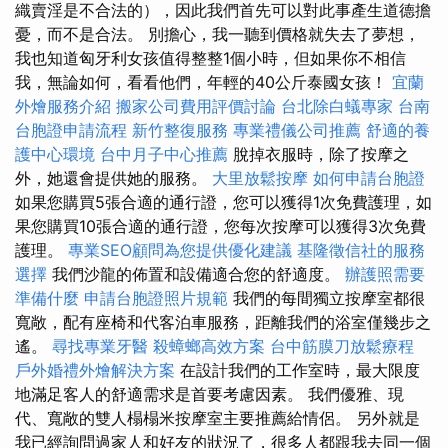
織賣淫是不合法的），因此我們首先可以對此事產生道德擔
憂，而不是合法。 別擔心，我一聽到價格就失去了夢想，
我也知道匈牙利女孩值得整整1個小時，但如果你不相信
我，無論如何，看看他們，年輕的40公斤泰國女孩！
宜蘭
外燴服務介紹
搬家公司費用評價討論
台北除白蟻專家
台南
台胞證申請流程
新竹整復服務
專業禮儀公司推薦
舒適的養
護中心環境
台中月子中心推薦
脫掉衣服時，除了按摩之
外，她還會提供她的服務。
大里放鬆按摩
如何申請台胞證
如果您購買5張合適的通行證，您可以獲得1次免費護理，如
果您購買10張合適的通行證，您每次按摩可以獲得3次免費
護理。
專業SEO顧問為您提供優化建議
基隆徵信社的服務
選擇
我們沙龍的佈置和設備適合您的舒適度。
辦護照需要
準備什麼
申請台胞證照片規範
我們的每間獨立按摩室都很
寬敞，配有座椅和代客泊車服務，距離我們的浴室僅幾步之
遙。
尋找專業牙醫
殺蟑螂高效方案
台中筋膜刀放鬆療程
戶外婚禮外燴解決方案
在設計我們的工作室時，最大限度
地滿足客人的舒適需求是首要考慮因素。 我們優雅、現
代、寬敞的雙人榻榻米按摩室主要推薦給情侶。 另外就是
我已經詢問過家人和好友的狀況了，很多人都跟我去同一個