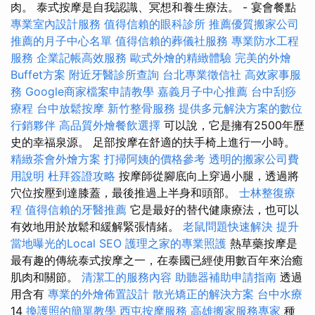
肉。 泰式按摩是自我認識、冥想和養生療法。 - 宴會餐點
專業室內設計服務
值得信賴的眼科診所
推薦優質搬家公司
推薦的月子中心名單
值得信賴的葬儀社服務
專業防水工程
服務
企業記帳高效服務
歐式外燴的精緻體驗
完美的外燴
Buffet方案
附近牙醫診所查詢
台北專業徵信社
高效家事服
務
Google商家檔案申請教學
嘉義月子中心推薦
台中刮痧
療程
台中放鬆按摩
新竹整骨服務
提供多元解決方案的數位
行銷夥伴
高品質外燴餐飲選擇
可以說，它是擁有2500年歷
史的幸福泉源。 足部按摩在舒適的扶手椅上進行一小時。
精緻茶會外燴方案
打掃阿姨的價格參考
透明的搬家公司費
用說明
杜拜簽證攻略
按摩師從腳底向上穿過小腿，透過將
穴位按壓到達膝蓋，最後推過上半身和頭部。
士林整復療
程
值得信賴的牙醫推薦
它是最好的替代健康療法，也可以
有效地用於放鬆和緩解緊張情緒。
老鼠問題快速解決
提升
當地曝光的Local SEO
護理之家的專業照護
熱草藥按摩是
最有趣的傳統泰式按摩之一，在泰國已經使用數百年來治癒
肌肉和關節。
清潔工的服務內容
助聽器補助申請指南
透過
用含有
專業的外燴佈置設計
散光矯正的解決方案
台中水療
14
換護照的簡單教學
西屯按摩服務
高雄搬家服務專家
種