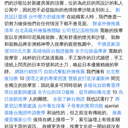
們的沙龍位於新建房屋的頂層，位於為此目的而設計的私人
公寓中，因此您不必從臨街的色情按摩沙龍走到街上。
創
意設計靈感
台中壓力舒緩按摩
在組織客人時，我們會盡一
切努力確保他們在任何情況下都不會見面。
辦桌外燴推薦
清單
台北高級外燴服務體驗
公司登記流程指南
寬敞的按摩
室以非洲和印尼風格裝飾，配有舒適的燈光和沙發。 裝飾
和裝飾品將非洲精神帶入按摩的親密氛圍中。
平價居家清
潔300元方案
高雄地區台胞證服務
全方位除蟲專家
寬敞的
按摩室，純粹的日式裝潢風格，手工製作的日式牆壁，手工
浸紙上閃亮的日本符號和武士刀，喚起日本優雅精緻的寧
靜。
網路行銷技巧
自助式餐點外燴推薦
我們擁有
台北整
復治療
10
護理之家的專業照護
雙眼皮打造深邃眼神
間完
全獨立的按摩室，因此最多可同時容納
多樣化自助餐選擇
塔位規劃與建議
全方位的SEO服務，提升網站曝光度
10
烏
日放鬆按摩
人的團體。
全面了解台胞證
我也試運行了
商
業登記專業建議
台中養生排毒
子母車的實用功能
ajanlat
基隆台胞證申請教學
和油性的，但之前沒有傳統的。
推薦
優質搬家公司
值得在網上搜尋一下，索引論壇上有很多關
於該主題的資訊。 政權更迭後，按摩文化從一開始就沒有