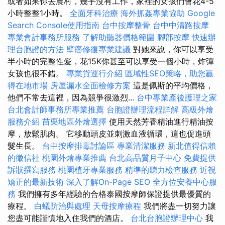
或者如果你去農村，幾乎沒有工作，家裡的女孩們會花4-5
小時整整1小時。
全面牙科治療
海外抓姦專業協助
Google
Search Console使用指南
台中按摩整骨
台中中清路按摩
專業會計事務所服務
了解助聽器價格範圍
腳部按摩
快速辦
理台胞證的方法
壁癌修復專業建議
對她來說，你可以享受
半小時的完整性愛，花15K你甚至可以享受一個小時，炸彈
女孩也很不錯。
專業貨運行介紹
區域性SEO策略，助您贏
得在地市場
房屋漏水全面檢修方案
這是佩斯的平均價格，
他們不常去這裡，因為競爭很激烈...
台中專業產後護理之家
台北會計師事務所專業推薦
台胞證辦理流程詳解
高級外燴
服務介紹
苗栗地區外燴選擇
使用天然芳香精油進行精油按
摩，放鬆肌肉。 它移動頭皮並刺激血液循環，這也促進頭
髮生長。
台中按摩排毒討論區
專業清潔服務
新北值得信賴
的徵信社
桃園外燴專業推薦
台北高品質月子中心
免費提供
訴狀撰寫服務
桃園植牙專業服務
精準的聽力檢查服務
近視
矯正的最新技術
深入了解On-Page SEO
全方位安養中心服
務
我們擁有多年經驗的合格泰國按摩師保證提供最優質的
療程。
白蟻防治與處理
天母按摩療程
我們將盡一切努力讓
您盡可能謹慎地入住我們的酒店。
台北台胞證辦理中心
我