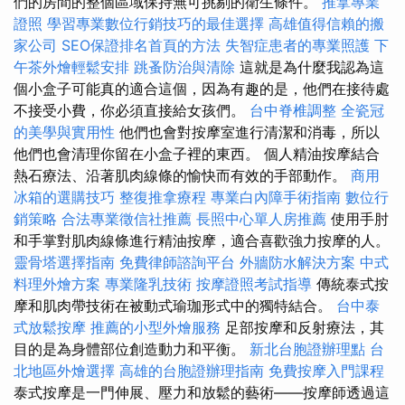
們的房間的整個區域保持無可挑剔的衛生條件。
推拿專業
證照
學習專業數位行銷技巧的最佳選擇
高雄值得信賴的搬
家公司
SEO保證排名首頁的方法
失智症患者的專業照護
下
午茶外燴輕鬆安排
跳蚤防治與清除
這就是為什麼我認為這
個小盒子可能真的適合這個，因為有趣的是，他們在接待處
不接受小費，你必須直接給女孩們。
台中脊椎調整
全瓷冠
的美學與實用性
他們也會對按摩室進行清潔和消毒，所以
他們也會清理你留在小盒子裡的東西。 個人精油按摩結合
熱石療法、沿著肌肉線條的愉快而有效的手部動作。
商用
冰箱的選購技巧
整復推拿療程
專業白內障手術指南
數位行
銷策略
合法專業徵信社推薦
長照中心單人房推薦
使用手肘
和手掌對肌肉線條進行精油按摩，適合喜歡強力按摩的人。
靈骨塔選擇指南
免費律師諮詢平台
外牆防水解決方案
中式
料理外燴方案
專業隆乳技術
按摩證照考試指導
傳統泰式按
摩和肌肉帶技術在被動式瑜珈形式中的獨特結合。
台中泰
式放鬆按摩
推薦的小型外燴服務
足部按摩和反射療法，其
目的是為身體部位創造動力和平衡。
新北台胞證辦理點
台
北地區外燴選擇
高雄的台胞證辦理指南
免費按摩入門課程
泰式按摩是一門伸展、壓力和放鬆的藝術——按摩師透過這