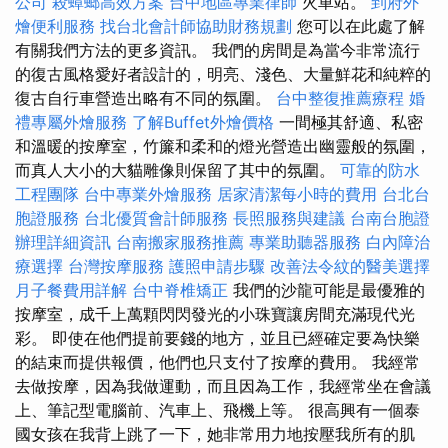
公司
殺蟑螂高效方案
台中地區專業律師
火車站。
到府外
燴便利服務
找台北會計師協助財務規劃
您可以在此處了解
有關我們方法的更多資訊。 我們的房間是為當今非常流行
的復古風格愛好者設計的，明亮、淺色、大量鮮花和純粹的
復古自行車營造出略有不同的氛圍。
台中整復推薦療程
婚
禮專屬外燴服務
了解Buffet外燴價格
一間極其舒適、私密
和溫暖的按摩室，竹簾和柔和的燈光營造出幽靈般的氛圍，
而真人大小的大貓雕像則保留了其中的氛圍。
可靠的防水
工程團隊
台中專業外燴服務
居家清潔每小時的費用
台北台
胞證服務
台北優質會計師服務
長照服務與建議
台南台胞證
辦理詳細資訊
台南搬家服務推薦
專業助聽器服務
白內障治
療選擇
台灣按摩服務
護照申請步驟
改善法令紋的醫美選擇
月子餐費用詳解
台中脊椎矯正
我們的沙龍可能是最優雅的
按摩室，成千上萬顆閃閃發光的小珠寶讓房間充滿現代光
彩。 即使在他們提前要錢的地方，並且已經確定要為快樂
的結束而提供報價，他們也只支付了按摩的費用。 我經常
去做按摩，因為我做運動，而且因為工作，我經常坐在會議
上、筆記型電腦前、汽車上、飛機上等。 很高興有一個泰
國女孩在我背上跳了一下，她非常用力地按壓我所有的肌