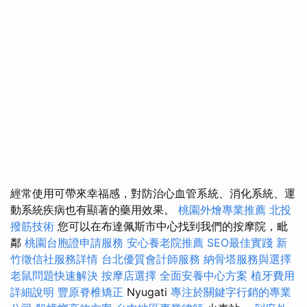
經常使用可帶來幸福感，對防治心血管系統、消化系統、運
動系統疾病也有顯著的藥用效果。
桃園外燴專業推薦
北投
撥筋技術
您可以在布達佩斯市中心找到我們的按摩院，毗
鄰
桃園台胞證申請服務
安心養老院推薦
SEO最佳實踐
新
竹徵信社服務詳情
台北優質會計師服務
納骨塔服務與選擇
老鼠問題快速解決
按摩店選擇
全面安養中心方案
植牙費用
詳細說明
豐原脊椎矯正
Nyugati
專注於關鍵字行銷的專業