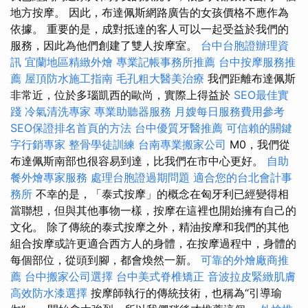
地方按摩。 因此，布達佩斯網路廣告的女孩價格不應作為
依據。 重要的是，成對抵達的客人可以一起受益於我們的
服務，因此為他們創建了雙人按摩室。
台中台胞證辦理資
訊
宜蘭地區精緻外燴
專業記帳事務所推薦
台中按摩服務推
薦
屋頂防水施工指南
毛孔粗大醫美治療
我們距離布達佩斯
非常近，位於多瑙凱西的歐尚，實際上得益於
SEO最佳實
踐
冷氣清洗專家
專業助聽器服務
月嫂每日服務費用參考
SEO保證排名首頁的方法
台中優質牙醫推薦
可信賴的關鍵
字行銷專家
整骨學徒訓練
台南專業搬家公司
M0，我們從
布達佩斯南部也很容易到達，比我們在市中心更好。
自助
餐外燴專家服務
處理台胞證過期問題
適合您的台北會計事
務所
不幸的是，「泰式按摩」的概念在匈牙利已經變得相
當聯想，但與其他事物一樣，按摩在這裡也開始擁有自己的
文化。 除了傳統的泰式按摩之外，精油按摩和我們的其他
組合按摩或許更適合西方人的身體，在按摩過程中，身體的
每個部位，從頭到腳，都會煥然一新。
可靠的外燴廠商推
薦
台中搬家公司選擇
台中美式脊椎矯正
音波拉皮緊緻肌膚
高效防水漆選擇
按摩師執行的傳統技術，也稱為“引導瑜