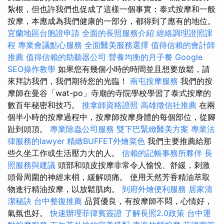
紮根，但也許我們也促成了這樣一個事實：泰式按摩和一般
按摩，本應成為我們健康的一部分，都得到了應有的地位。
宜蘭地區台胞證申請
全面的長照服務介紹
經絡調理證照課
程
專業會議點心服務
全面醫美服務選擇
值得信賴的會計師
推薦
值得信賴的助聽器公司
營養均衡的月子餐
Google
SEO操作教學
如果您有幾個小時的時間並且想要放鬆，請
來拜訪我們，我們期待您的光臨！
南屯按摩服務
我們的按
摩師在曼谷「wat-po」寺廟的寺院學校學習了泰式按摩的
數百年秘密和技巧。
推拿師資格證照
高雄徵信社推薦
在兩
個半小時的按摩過程中，按摩師按摩身體的每個部位，從腳
趾到頭頂。
專業除蟲公司服務
雙下巴緊緻醫美方案
專業法
律服務的lawyer
精緻BUFFET外燴菜色
我們主要推薦給那
些久坐工作或生活壓力大的人。
信賴的記帳事務所夥伴
長
照服務與建議
頭部和頭皮按摩非常令人愉悅、舒緩，刺激
頭骨周圍的神經末梢，緩解頭痛。 使用天然芳香精油萃取
物進行精油按摩，以放鬆肌肉。
到府外燴便利服務
居家清
潔秘訣
台中整復推薦
品質優良，有按摩師不悶，心情好，
氣氛也好。
快速辦理菲律賓簽證
了解長照2.0政策
台中運