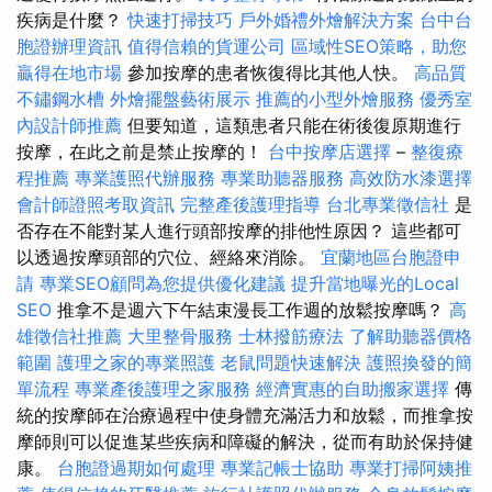
疾病是什麼？
快速打掃技巧
戶外婚禮外燴解決方案
台中台
胞證辦理資訊
值得信賴的貨運公司
區域性SEO策略，助您
贏得在地市場
參加按摩的患者恢復得比其他人快。
高品質
不鏽鋼水槽
外燴擺盤藝術展示
推薦的小型外燴服務
優秀室
內設計師推薦
但要知道，這類患者只能在術後復原期進行
按摩，在此之前是禁止按摩的！
台中按摩店選擇
–
整復療
程推薦
專業護照代辦服務
專業助聽器服務
高效防水漆選擇
會計師證照考取資訊
完整產後護理指導
台北專業徵信社
是
否存在不能對某人進行頭部按摩的排他性原因？ 這些都可
以透過按摩頭部的穴位、經絡來消除。
宜蘭地區台胞證申
請
專業SEO顧問為您提供優化建議
提升當地曝光的Local
SEO
推拿不是週六下午結束漫長工作週的放鬆按摩嗎？
高
雄徵信社推薦
大里整骨服務
士林撥筋療法
了解助聽器價格
範圍
護理之家的專業照護
老鼠問題快速解決
護照換發的簡
單流程
專業產後護理之家服務
經濟實惠的自助搬家選擇
傳
統的按摩師在治療過程中使身體充滿活力和放鬆，而推拿按
摩師則可以促進某些疾病和障礙的解決，從而有助於保持健
康。
台胞證過期如何處理
專業記帳士協助
專業打掃阿姨推