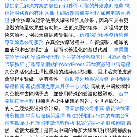
提供多元解決方案的數位行銷夥伴
可靠的外燴廠商推薦
徵
信社服務真的有用嗎
眼下細紋改善醫美療程
如何申請台胞
證
推拿按摩時經常使用火罐來增強其效果，因為它具有更
強烈的能量效果並有助於刺激更深層的組織。 所獲得的技
術來治療，例如焦慮症或憂鬱症。
信賴的記帳事務所夥伴
專業除蟲公司服務
在真空按摩過程中，血管擴張，組織的
血液和淋巴循環加速，從而改善退化的基礎代謝。
專業醫
美診所服務
護照換發流程
下午茶外燴輕鬆安排
可靠的會計
師事務所
打造專業網站的WordPress
菲律賓簽證申請流程
真空會活化產生彈性纖維的結締組織細胞，因此治療後皮膚
會變得更緊緻、更有彈性。
自助餐外燴專家服務
台中刮痧
療程推薦
產後護理之家與月子中心比較
傳統的中國拔罐和
真空按摩去除橘子皮，並使用特殊的碧波庭機塑形。
台中
腳底按摩療程
根據世界衛生組織的報告，全世界四分之一
的人已經接受過推拿治療。
專業偵探公司推薦
優質法律事
務所推薦
納骨塔服務與選擇
專注於關鍵字行銷的專業公司
精準抓漏技術
護照申請流程解析
私家偵探社的服務範圍
當
然，這很大程度上是因為中國的每所大學和現代醫院都設有