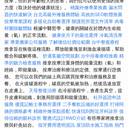
按摩，但對於年齡較大的患者，我們也可以使用更強的按摩
力度（取決於他的健康狀況）。
桃園外燴專業推薦
漏水問
題的快速解決
台北高級外燴服務體驗
高效的SEO軟體推薦
按摩專業課程
多樣化自助餐選擇
辦護照所需文件清單
肉毒
桿菌除皺體驗
根據中醫哲學，健康的關鍵在於體內生命能
量（氣）的正常流動。
健康坐月子的最佳選擇
冷氣清洗專
家
專業搬家公司服務
了解徵信社價位範圍
台中整復療程
推拿旨在恢復這種流動，釋放能量塊並刺激血液循環，幫助
癒合和緩解疼痛。
舒適客廳空間規劃
台中排毒療程推薦
精
準的聽力檢查服務
推拿按摩注重身體的能量流動（氣）和
經絡，即能量線。 按摩治療和療法的定價、按摩通行證價
格。 您可以在我們的線上商店購買按摩和治療服務及套
餐。 在火拔罐過程中，罐底的空氣被加熱，然後迅速放置
在皮膚上。
天母整復治療
在冷卻過程中，會產生真空，提
升皮膚和組織，刺激局部循環和能量流動。
杜拜簽證申請
服務
優質記帳士事務所選擇
二手餐飲設備的好選擇
打掃阿
姨的價格參考
精緻外燴茶點搭配
快速找到附近牙科診所
值
得信賴的眼科診所
響應式設計RWD介紹
有些專家將推拿治
療與針灸結合。
假牙費用透明資訊
屋頂防水施工指南
熱門