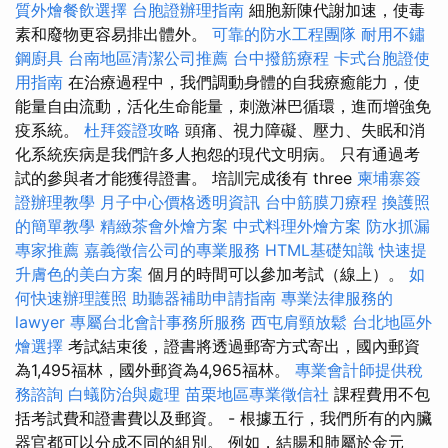
質外燴餐飲選擇
台胞證辦理指南
細胞新陳代謝加速，使毒
素和廢物更容易排出體外。
可靠的防水工程團隊
耐用不鏽
鋼廚具
台南地區清潔公司推薦
台中撥筋療程
卡式台胞證使
用指南
在治療過程中，我們調動身體的自我療癒能力，使
能量自由流動，活化生命能量，刺激淋巴循環，進而增強免
疫系統。
杜拜簽證攻略
頭痛、視力障礙、壓力、失眠和消
化系統疾病是我們許多人抱怨的現代文明病。 只有通過考
試的參與者才能獲得證書。 培訓完成後有 three
柬埔寨簽
證辦理教學
月子中心價格透明資訊
台中筋膜刀療程
換護照
的簡單教學
精緻茶會外燴方案
中式料理外燴方案
防水抓漏
專家推薦
嘉義徵信公司的專業服務
HTML基礎知識
快速提
升膚色的美白方案
個月的時間可以參加考試（線上）。
如
何快速辦理護照
助聽器補助申請指南
專業法律服務的
lawyer
專屬台北會計事務所服務
西屯肩頸放鬆
台北地區外
燴選擇
考試結束後，證書將透過郵寄方式寄出，國內郵資
為1,495福林，國外郵資為4,965福林。
專業會計師提供稅
務諮詢
白蟻防治與處理
苗栗地區專業徵信社
課程費用不包
括考試費和證書費以及郵資。 - 根據五行，我們所有的內臟
器官都可以分成不同的組別。 例如，結腸和肺屬於金元