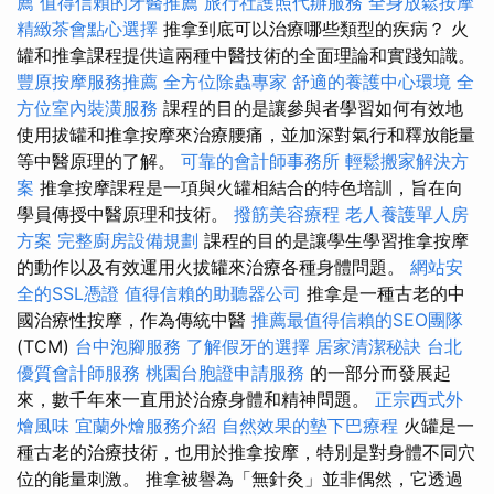
薦
值得信賴的牙醫推薦
旅行社護照代辦服務
全身放鬆按摩
精緻茶會點心選擇
推拿到底可以治療哪些類型的疾病？ 火
罐和推拿課程提供這兩種中醫技術的全面理論和實踐知識。
豐原按摩服務推薦
全方位除蟲專家
舒適的養護中心環境
全
方位室內裝潢服務
課程的目的是讓參與者學習如何有效地
使用拔罐和推拿按摩來治療腰痛，並加深對氣行和釋放能量
等中醫原理的了解。
可靠的會計師事務所
輕鬆搬家解決方
案
推拿按摩課程是一項與火罐相結合的特色培訓，旨在向
學員傳授中醫原理和技術。
撥筋美容療程
老人養護單人房
方案
完整廚房設備規劃
課程的目的是讓學生學習推拿按摩
的動作以及有效運用火拔罐來治療各種身體問題。
網站安
全的SSL憑證
值得信賴的助聽器公司
推拿是一種古老的中
國治療性按摩，作為傳統中醫
推薦最值得信賴的SEO團隊
(TCM)
台中泡腳服務
了解假牙的選擇
居家清潔秘訣
台北
優質會計師服務
桃園台胞證申請服務
的一部分而發展起
來，數千年來一直用於治療身體和精神問題。
正宗西式外
燴風味
宜蘭外燴服務介紹
自然效果的墊下巴療程
火罐是一
種古老的治療技術，也用於推拿按摩，特別是對身體不同穴
位的能量刺激。 推拿被譽為「無針灸」並非偶然，它透過