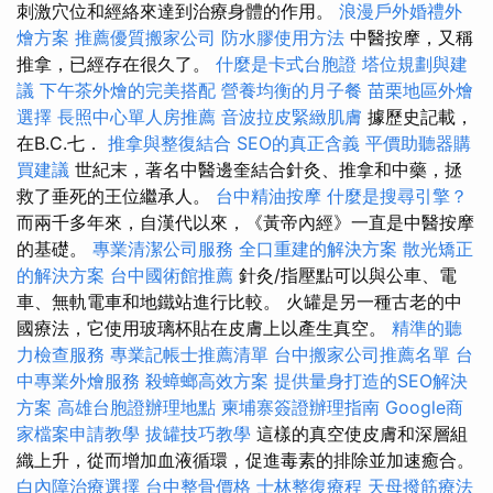
刺激穴位和經絡來達到治療身體的作用。
浪漫戶外婚禮外
燴方案
推薦優質搬家公司
防水膠使用方法
中醫按摩，又稱
推拿，已經存在很久了。
什麼是卡式台胞證
塔位規劃與建
議
下午茶外燴的完美搭配
營養均衡的月子餐
苗栗地區外燴
選擇
長照中心單人房推薦
音波拉皮緊緻肌膚
據歷史記載，
在B.C.七．
推拿與整復結合
SEO的真正含義
平價助聽器購
買建議
世紀末，著名中醫邊奎結合針灸、推拿和中藥，拯
救了垂死的王位繼承人。
台中精油按摩
什麼是搜尋引擎？
而兩千多年來，自漢代以來，《黃帝內經》一直是中醫按摩
的基礎。
專業清潔公司服務
全口重建的解決方案
散光矯正
的解決方案
台中國術館推薦
針灸/指壓點可以與公車、電
車、無軌電車和地鐵站進行比較。 火罐是另一種古老的中
國療法，它使用玻璃杯貼在皮膚上以產生真空。
精準的聽
力檢查服務
專業記帳士推薦清單
台中搬家公司推薦名單
台
中專業外燴服務
殺蟑螂高效方案
提供量身打造的SEO解決
方案
高雄台胞證辦理地點
柬埔寨簽證辦理指南
Google商
家檔案申請教學
拔罐技巧教學
這樣的真空使皮膚和深層組
織上升，從而增加血液循環，促進毒素的排除並加速癒合。
白內障治療選擇
台中整骨價格
士林整復療程
天母撥筋療法