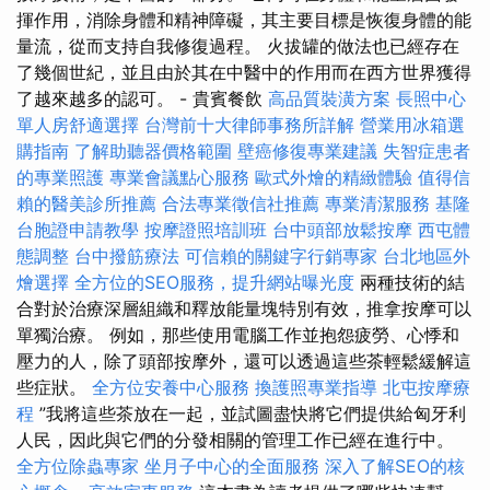
揮作用，消除身體和精神障礙，其主要目標是恢復身體的能
量流，從而支持自我修復過程。 火拔罐的做法也已經存在
了幾個世紀，並且由於其在中醫中的作用而在西方世界獲得
了越來越多的認可。 - 貴賓餐飲
高品質裝潢方案
長照中心
單人房舒適選擇
台灣前十大律師事務所詳解
營業用冰箱選
購指南
了解助聽器價格範圍
壁癌修復專業建議
失智症患者
的專業照護
專業會議點心服務
歐式外燴的精緻體驗
值得信
賴的醫美診所推薦
合法專業徵信社推薦
專業清潔服務
基隆
台胞證申請教學
按摩證照培訓班
台中頭部放鬆按摩
西屯體
態調整
台中撥筋療法
可信賴的關鍵字行銷專家
台北地區外
燴選擇
全方位的SEO服務，提升網站曝光度
兩種技術的結
合對於治療深層組織和釋放能量塊特別有效，推拿按摩可以
單獨治療。 例如，那些使用電腦工作並抱怨疲勞、心悸和
壓力的人，除了頭部按摩外，還可以透過這些茶輕鬆緩解這
些症狀。
全方位安養中心服務
換護照專業指導
北屯按摩療
程
”我將這些茶放在一起，並試圖盡快將它們提供給匈牙利
人民，因此與它們的分發相關的管理工作已經在進行中。
全方位除蟲專家
坐月子中心的全面服務
深入了解SEO的核