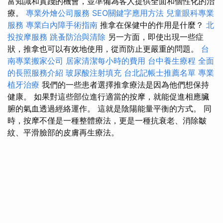
富知識和實踐的機會，並準備為客人提供全面和個性化的治
療。
專業外燴公司服務
SEO關鍵字應用方法
兒童眼科專業
服務
專業白內障手術指南
推拿在保健中的作用是什麼？
北
投按摩服務
跳蚤防治與清除
另一方面，即使出現一些症
狀，推拿也可以有效地使用，從而防止更嚴重的問題。
台
南專業搬家公司
居家清潔每小時的費用
台中養生療程
全面
的長照服務介紹
玻尿酸注射填充
台北記帳士推薦名單
專業
植牙治療
我們的一些患者選擇推拿療法是因為他們想保持
健康。 如果對這些部位進行適當的按摩，就能促進相應臟
腑的氣血透過經絡運作。 這就是陰陽能量平衡的方式。 同
時，按摩不僅是一種整體療法，更是一種抗衰老、消除皺
紋、平滑臉部的皮膚再生療法。