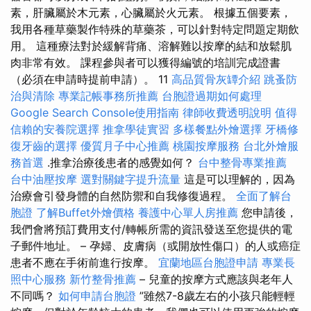
素，肝臟屬於木元素，心臟屬於火元素。 根據五個要素，
我用各種草藥製作特殊的草藥茶，可以針對特定問題定期飲
用。 這種療法對於緩解背痛、溶解難以按摩的結和放鬆肌
肉非常有效。 課程參與者可以獲得編號的培訓完成證書
（必須在申請時提前申請）。 11
高品質骨灰罈介紹
跳蚤防
治與清除
專業記帳事務所推薦
台胞證過期如何處理
Google Search Console使用指南
律師收費透明說明
值得
信賴的安養院選擇
推拿學徒實習
多樣餐點外燴選擇
牙橋修
復牙齒的選擇
優質月子中心推薦
桃園按摩服務
台北外燴服
務首選
.推拿治療後患者的感覺如何？
台中整骨專業推薦
台中油壓按摩
選對關鍵字提升流量
這是可以理解的，因為
治療會引發身體的自然防禦和自我修復過程。
全面了解台
胞證
了解Buffet外燴價格
養護中心單人房推薦
您申請後，
我們會將預訂費用支付/轉帳所需的資訊發送至您提供的電
子郵件地址。 – 孕婦、皮膚病（或開放性傷口）的人或癌症
患者不應在手術前進行按摩。
宜蘭地區台胞證申請
專業長
照中心服務
新竹整骨推薦
– 兒童的按摩方式應該與老年人
不同嗎？
如何申請台胞證
”雖然7-8歲左右的小孩只能輕輕