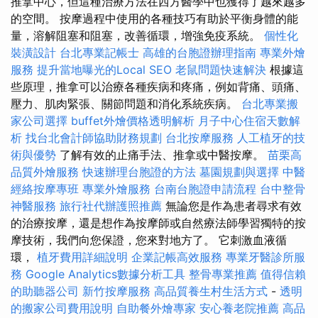
推拿中心，但這種治療方法在西方醫學中也獲得了越來越多
的空間。 按摩過程中使用的各種技巧有助於平衡身體的能
量，溶解阻塞和阻塞，改善循環，增強免疫系統。
個性化
裝潢設計
台北專業記帳士
高雄的台胞證辦理指南
專業外燴
服務
提升當地曝光的Local SEO
老鼠問題快速解決
根據這
些原理，推拿可以治療各種疾病和疼痛，例如背痛、頭痛、
壓力、肌肉緊張、關節問題和消化系統疾病。
台北專業搬
家公司選擇
buffet外燴價格透明解析
月子中心住宿天數解
析
找台北會計師協助財務規劃
台北按摩服務
人工植牙的技
術與優勢
了解有效的止痛手法、推拿或中醫按摩。
苗栗高
品質外燴服務
快速辦理台胞證的方法
墓園規劃與選擇
中醫
經絡按摩專班
專業外燴服務
台南台胞證申請流程
台中整骨
神醫服務
旅行社代辦護照推薦
無論您是作為患者尋求有效
的治療按摩，還是想作為按摩師或自然療法師學習獨特的按
摩技術，我們向您保證，您來對地方了。 它刺激血液循
環，
植牙費用詳細說明
企業記帳高效服務
專業牙醫診所服
務
Google Analytics數據分析工具
整骨專業推薦
值得信賴
的助聽器公司
新竹按摩服務
高品質養生村生活方式
-
透明
的搬家公司費用說明
自助餐外燴專家
安心養老院推薦
高品