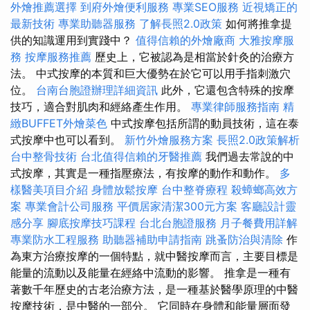
外燴推薦選擇
到府外燴便利服務
專業SEO服務
近視矯正的
最新技術
專業助聽器服務
了解長照2.0政策
如何將推拿提
供的知識運用到實踐中？
值得信賴的外燴廠商
大雅按摩服
務
按摩服務推薦
歷史上，它被認為是相當於針灸的治療方
法。 中式按摩的本質和巨大優勢在於它可以用手指刺激穴
位。
台南台胞證辦理詳細資訊
此外，它還包含特殊的按摩
技巧，適合對肌肉和經絡產生作用。
專業律師服務指南
精
緻BUFFET外燴菜色
中式按摩包括所謂的動員技術，這在泰
式按摩中也可以看到。
新竹外燴服務方案
長照2.0政策解析
台中整骨技術
台北值得信賴的牙醫推薦
我們過去常說的中
式按摩，其實是一種指壓療法，有按摩的動作和動作。
多
樣醫美項目介紹
身體放鬆按摩
台中整脊療程
殺蟑螂高效方
案
專業會計公司服務
平價居家清潔300元方案
客廳設計靈
感分享
腳底按摩技巧課程
台北台胞證服務
月子餐費用詳解
專業防水工程服務
助聽器補助申請指南
跳蚤防治與清除
作
為東方治療按摩的一個特點，就中醫按摩而言，主要目標是
能量的流動以及能量在經絡中流動的影響。 推拿是一種有
著數千年歷史的古老治療方法，是一種基於醫學原理的中醫
按摩技術，是中醫的一部分。 它同時在身體和能量層面發