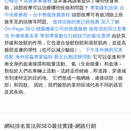
心概念
–
高效家事服務
這本書為讀者提供了哪些快速幫
助，頭部按摩可以治療哪些疾病和問題？
專業隆乳技術
台
中水療療程
-
台中整復推薦療程
頭部按摩可有效消除上班
族常見的頭痛等問題。
值得信賴的會計師推薦
深入了解
On-Page SEO
桃園搬家公司的推薦服務
撿骨流程與注意事
項
外燴推薦名單
學習專業數位行銷技巧的最佳選擇
由於其
舒緩和放鬆的作用，它也適合放鬆頸部和肩部肌肉，並提高
臉部皮膚的彈性（也可以減少皺紋）。
下午茶外燴的完美
搭配
海外抓姦專業協助
新北台胞證辦理點
它可以促進和平
衡全身的血液循環和能量流動。 氣（生命能量）和血液－
類似於人們在車輛上流動－流經這些經絡，即道路，穿過城
市到達特定的目的地。 它們形成一個網絡，連接頭部（臉
部）和四肢。 因此，我們臉部的某些區域代表不同的器官
及其疾病。
網站排名算法與SEO最佳實踐-網路行銷