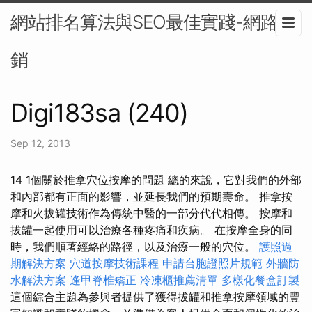
網站排名算法與SEO最佳實踐-網路行
銷
Digi183sa (240)
Sep 12, 2013
14 1個關於推拿穴位按摩的問題 總的來說，它對我們的外部
和內部都有正面的影響，並延長我們的預期壽命。 推拿按
摩和火拔罐技術作為傳統中醫的一部分代代相傳。 按摩和
拔罐一起使用可以治療各種疼痛和疾病。 在按摩全身的同
時，我們順著經絡的路徑，以及治療一般的穴位。
護照過
期解決方案
穴道按摩技術課程
申請台胞證照片規範
外牆防
水解決方案
逢甲脊椎矯正
冷凍櫃推薦清單
多樣化餐盒訂製
這個綜合主題為參與者提供了獲得拔罐和推拿按摩領域的豐