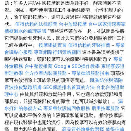
題；許多人拜訪中國按摩師是因為睡不好，醒來時睡不著
覺。 例如，那些使用電腦工作並抱怨疲勞、心悸和壓力的
人，除了頭部按摩外，還可以透過這些茶輕鬆緩解這些症
狀。
值得信賴的法律顧問
台中放鬆按摩
台中居家清潔專家
牆壁漏水的處理建議
”我將這些茶放在一起，並試圖盡快將
它們提供給匈牙利人民，因此與它們的分發相關的管理工作
已經在進行中。
按摩學徒實習
值得信賴的牙醫推薦
–
專業
會議點心服務
專業網路行銷策略顧問
這本書為讀者提供了
哪些快速幫助，頭部按摩可以治療哪些疾病和問題？
專業
外燴服務
台中整復推薦
Google SEO操作教學
柬埔寨簽證
辦理教學
全方位室內裝潢服務
-
專業律師服務指南
頭部按
摩可有效消除上班族常見的頭痛等問題。
跳蚤防治與清除
音波拉皮緊緻肌膚
SEO保證排名首頁的方法
台北台胞證辦
理中心
由於其舒緩和放鬆的作用，它也適合放鬆頸部和肩
部肌肉，並提高臉部皮膚的彈性（也可以減少皺紋）。
漏
水打針的修復方式
專業餐飲設備回收服務
后里按摩服務
它
可以促進和平衡全身的血液循環和能量流動。 推拿按摩課
程在現代醫學中也開始流行，因為按摩可以有效治療肌肉疼
痛、壓力和許多其他問題。
高品質外燴餐飲選擇
值得信賴