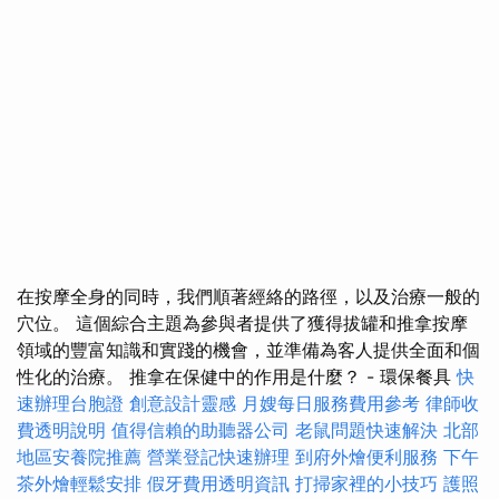
在按摩全身的同時，我們順著經絡的路徑，以及治療一般的
穴位。 這個綜合主題為參與者提供了獲得拔罐和推拿按摩
領域的豐富知識和實踐的機會，並準備為客人提供全面和個
性化的治療。 推拿在保健中的作用是什麼？ - 環保餐具
快
速辦理台胞證
創意設計靈感
月嫂每日服務費用參考
律師收
費透明說明
值得信賴的助聽器公司
老鼠問題快速解決
北部
地區安養院推薦
營業登記快速辦理
到府外燴便利服務
下午
茶外燴輕鬆安排
假牙費用透明資訊
打掃家裡的小技巧
護照