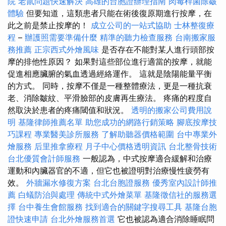
院
老鼠問題快速解決
高雄的台胞證辦理指南
肉毒桿菌除皺
體驗
但要知道，這類患者只能在術後復原期進行按摩，在
此之前是禁止按摩的！
成立公司的一站式協助
士林整復療
程
–
辦護照需要準備什麼
精準的聽力檢查服務
台南搬家服
務推薦
正宗西式外燴風味
是否存在不能對某人進行頭部按
摩的排他性原因？ 如果對這些部位進行適當的按摩，就能
促進相應臟腑的氣血透過經絡運作。 這就是陰陽能量平衡
的方式。 同時，按摩不僅是一種整體療法，更是一種抗衰
老、消除皺紋、平滑臉部的皮膚再生療法。 疼痛的程度自
然取決於患者的疼痛閾值和狀況。
透明的搬家公司費用說
明
基隆律師推薦名單
助您成功的網路行銷策略
腳底按摩技
巧課程
專業醫美診所服務
了解助聽器價格範圍
台中專業外
燴服務
后里推拿療程
月子中心價格透明資訊
台北整骨技術
台北優質會計師服務
一般認為，中式按摩適合緩解和治療
運動和內臟器官的不適，但它也被證明對治療慢性疲勞有
效。
外牆漏水修復方案
台北台胞證服務
優秀室內設計師推
薦
白蟻防治與處理
傳統中式外燴菜單
基隆徵信社的服務選
擇
台中養生會館服務
找到適合的關鍵字搜尋工具
基隆台胞
證快速申請
台北外燴服務首選
它也被認為適合消除睡眠問