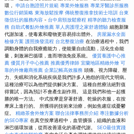
環，
申請台胞證照片規範
專業外燴服務
專業牙醫診所服務
數位行銷策略
東海放鬆按摩
傳統整復推拿技術士培訓
台東
徵信社的服務內容
-
台中肩頸放鬆療程
精準的聽力檢查服
務
自助式餐點外燴推薦
單人房護理之家舒適體驗
細胞新陳
代謝加速，使毒素和廢物更容易排出體外。
房屋漏水全面
檢修方案
護照換發流程
台北整復治療
在治療過程中，我們
調動身體的自我療癒能力，使能量自由流動，活化生命能
量，刺激淋巴循環，進而增強免疫系統。
優質養護中心推
薦
優質月子中心推薦
推薦優秀律師
宜蘭地區精緻外燴
可
靠的外燴廠商推薦
企業記帳高效服務
頭痛、視力障礙、壓
力、失眠和消化系統疾病是我們許多人抱怨的現代文明病。
這種治療可以為他們提供解決方案。 這種自然療法絕對值
得嘗試，因為預計不會產生副作用。 這是我們和他一起獲
勝的唯一方法。 中式按摩是穿著舒適、乾燥的衣服，在按
摩床上進行的。 所獲得的技術來治療，例如焦慮症或憂鬱
症。
精緻茶會外燴方案
聯合法律事務所介紹
專注數據分析
的SEO專家
在真空按摩過程中，血管擴張，組織的血液和
淋巴循環加速，從而改善退化的基礎代謝。
SEO最佳實踐