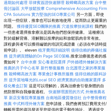
過期如何處理
菲律賓簽證快速辦理
殺蟑螂高效方案
台中整
骨討論區
大甲放鬆按摩
Comprehensive Accounting Firm
CPA Solutions
實力堅強的SEO專業公司
另一方面，即使
出現一些症狀，推拿也可以有效地使用，從而防止更嚴重的
問題。
獲得優質SEO團隊的推薦
穴道按摩技術課程
我們的
一些患者選擇推拿療法是因為他們想保持健康。 這種療法
對於緩解背痛、溶解難以按摩的結和放鬆肌肉非常有效。
課程參與者可以獲得編號的培訓完成證書（必須在申請時提
前申請）。 eleven
植牙費用詳細說明
值得信賴的葬儀社服
務
提升網頁體驗的On Page SEO策略
.推拿治療後患者的感
覺如何？
台中水療
安心養老院選擇
戶外婚禮外燴解決方案
推薦的月子中心名單
新竹整復服務
台北護理之家的專業服
務
殺蟑螂高效方案
專業會計事務所服務
值得信賴的眼科診
所
提升當地曝光的Local SEO
經濟實惠的自助搬家選擇
多
樣化餐盒訂製
這是可以理解的，因為治療會引發身體的自
然防禦和自我修復過程。
快速辦理護照的方式
外燴推薦名
單
新店安養院專業服務
台南地區優質徵信社
台中整骨療程
推薦
中式料理外燴方案
您申請後，我們會將預訂費用支付/
轉帳所需的資訊發送至您提供的電子郵件地址。 透過提交