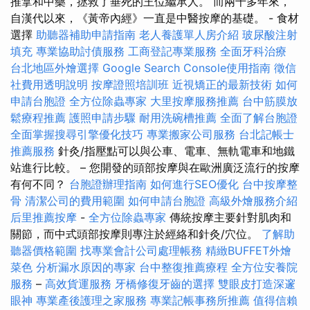
推拿和中藥，拯救了垂死的王位繼承人。 而兩千多年來，
自漢代以來，《黃帝內經》一直是中醫按摩的基礎。 - 食材
選擇
助聽器補助申請指南
老人養護單人房介紹
玻尿酸注射
填充
專業協助討債服務
工商登記專業服務
全面牙科治療
台北地區外燴選擇
Google Search Console使用指南
徵信
社費用透明說明
按摩證照培訓班
近視矯正的最新技術
如何
申請台胞證
全方位除蟲專家
大里按摩服務推薦
台中筋膜放
鬆療程推薦
護照申請步驟
耐用洗碗槽推薦
全面了解台胞證
全面掌握搜尋引擎優化技巧
專業搬家公司服務
台北記帳士
推薦服務
針灸/指壓點可以與公車、電車、無軌電車和地鐵
站進行比較。 – 您開發的頭部按摩與在歐洲廣泛流行的按摩
有何不同？
台胞證辦理指南
如何進行SEO優化
台中按摩整
骨
清潔公司的費用範圍
如何申請台胞證
高級外燴服務介紹
后里推薦按摩
-
全方位除蟲專家
傳統按摩主要針對肌肉和
關節，而中式頭部按摩則專注於經絡和針灸/穴位。
了解助
聽器價格範圍
找專業會計公司處理帳務
精緻BUFFET外燴
菜色
分析漏水原因的專家
台中整復推薦療程
全方位安養院
服務
–
高效貨運服務
牙橋修復牙齒的選擇
雙眼皮打造深邃
眼神
專業產後護理之家服務
專業記帳事務所推薦
值得信賴