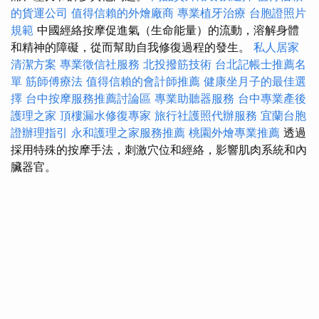
的貨運公司
值得信賴的外燴廠商
專業植牙治療
台胞證照片
規範
中國經絡按摩促進氣（生命能量）的流動，溶解身體
和精神的障礙，從而幫助自我修復過程的發生。
私人居家
清潔方案
專業徵信社服務
北投撥筋技術
台北記帳士推薦名
單
筋師傅療法
值得信賴的會計師推薦
健康坐月子的最佳選
擇
台中按摩服務推薦討論區
專業助聽器服務
台中專業產後
護理之家
頂樓漏水修復專家
旅行社護照代辦服務
宜蘭台胞
證辦理指引
永和護理之家服務推薦
桃園外燴專業推薦
透過
採用特殊的按摩手法，刺激穴位和經絡，影響肌肉系統和內
臟器官。