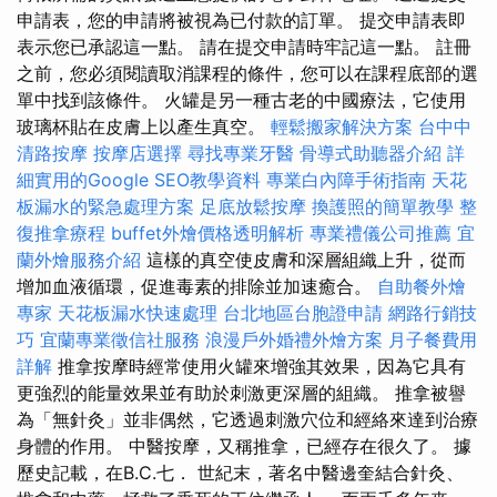
申請表，您的申請將被視為已付款的訂單。 提交申請表即
表示您已承認這一點。 請在提交申請時牢記這一點。 註冊
之前，您必須閱讀取消課程的條件，您可以在課程底部的選
單中找到該條件。 火罐是另一種古老的中國療法，它使用
玻璃杯貼在皮膚上以產生真空。
輕鬆搬家解決方案
台中中
清路按摩
按摩店選擇
尋找專業牙醫
骨導式助聽器介紹
詳
細實用的Google SEO教學資料
專業白內障手術指南
天花
板漏水的緊急處理方案
足底放鬆按摩
換護照的簡單教學
整
復推拿療程
buffet外燴價格透明解析
專業禮儀公司推薦
宜
蘭外燴服務介紹
這樣的真空使皮膚和深層組織上升，從而
增加血液循環，促進毒素的排除並加速癒合。
自助餐外燴
專家
天花板漏水快速處理
台北地區台胞證申請
網路行銷技
巧
宜蘭專業徵信社服務
浪漫戶外婚禮外燴方案
月子餐費用
詳解
推拿按摩時經常使用火罐來增強其效果，因為它具有
更強烈的能量效果並有助於刺激更深層的組織。 推拿被譽
為「無針灸」並非偶然，它透過刺激穴位和經絡來達到治療
身體的作用。 中醫按摩，又稱推拿，已經存在很久了。 據
歷史記載，在B.C.七． 世紀末，著名中醫邊奎結合針灸、