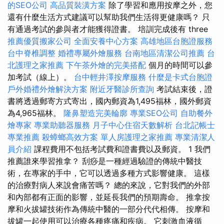
的SEO公司
高品質裝潢方案
除了學習和應用按摩之外，您
還有什麼生活方式建議可以幫助我們生活得更健康嗎？ 只
有通過考試的參與者才能獲得證書。 培訓完成後有 three
推薦優質搬家公司
全面安養中心方案
高雄地區台胞證服務
台中脊椎調整
婚禮專屬外燴服務
台南地區清潔公司推薦
台
北護理之家推薦
下午茶外燴的完美搭配
個月的時間可以參
加考試（線上）。
台中輕井澤按摩服務
什麼是卡式台胞證
戶外婚禮外燴解決方案
附近牙醫診所查詢
考試結束後，證
書將透過郵寄方式寄出，國內郵資為1,495福林，國外郵資
為4,965福林。
隆鼻塑造完美輪廓
專業SEO公司
自助餐外
燴專家
專業助聽器服務
月子中心住宿天數解析
台北記帳士
專業推薦
殺蟑螂高效方案
單人房護理之家推薦
專業清潔人
員介紹
課程費用不包括考試費和證書費以及郵資。 1 我們
推薦誰來學習推拿？ 刮痧是一種經過驗證的傳統中醫技
術，在專家的手中，它可以透過多種方式影響健康。 這樣
的治療對病人來說會痛苦嗎？ 總的來說，它對我們的外部
和內部都有正面的影響，並延長我們的預期壽命。 推拿按
摩和火拔罐技術作為傳統中醫的一部分代代相傳。 按摩和
拔罐一起使用可以治療各種疼痛和疾病。 它刺激血液循