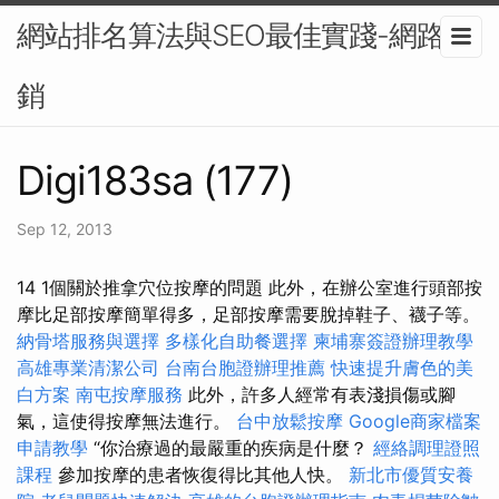
網站排名算法與SEO最佳實踐-網路行
銷
Digi183sa (177)
Sep 12, 2013
14 1個關於推拿穴位按摩的問題 此外，在辦公室進行頭部按
摩比足部按摩簡單得多，足部按摩需要脫掉鞋子、襪子等。
納骨塔服務與選擇
多樣化自助餐選擇
柬埔寨簽證辦理教學
高雄專業清潔公司
台南台胞證辦理推薦
快速提升膚色的美
白方案
南屯按摩服務
此外，許多人經常有表淺損傷或腳
氣，這使得按摩無法進行。
台中放鬆按摩
Google商家檔案
申請教學
“你治療過的最嚴重的疾病是什麼？
經絡調理證照
課程
參加按摩的患者恢復得比其他人快。
新北市優質安養