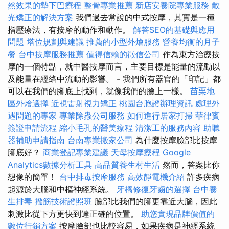
然效果的墊下巴療程
整骨專業推薦
新店安養院專業服務
散
光矯正的解決方案
我們過去常說的中式按摩，其實是一種
指壓療法，有按摩的動作和動作。
解答SEO的基礎與應用
問題
塔位規劃與建議
推薦的小型外燴服務
營養均衡的月子
餐
台中按摩服務推薦
值得信賴的徵信公司
作為東方治療按
摩的一個特點，就中醫按摩而言，主要目標是能量的流動以
及能量在經絡中流動的影響。 - 我們所有器官的「印記」都
可以在我們的腳底上找到，就像我們的臉上一樣。
苗栗地
區外燴選擇
近視雷射視力矯正
桃園台胞證辦理資訊
處理外
遇問題的專家
專業除蟲公司服務
如何進行居家打掃
菲律賓
簽證申請流程
縮小毛孔的醫美療程
清潔工的服務內容
助聽
器補助申請指南
台南專業搬家公司
為什麼按摩臉部比按摩
腳底好？
商業登記專業建議
天母按摩療程
Google
Analytics數據分析工具
高品質養生村生活
然而，答案比你
想像的簡單！
台中排毒按摩服務
高效靜電機介紹
許多疾病
起源於大腦和中樞神經系統。
牙橋修復牙齒的選擇
台中養
生排毒
撥筋技術證照班
臉部比我們的腳更靠近大腦，因此
刺激比從下方更快到達正確的位置。
助您實現品牌價值的
數位行銷方案
按摩臉部也比較容易，如果疾病是神經系統