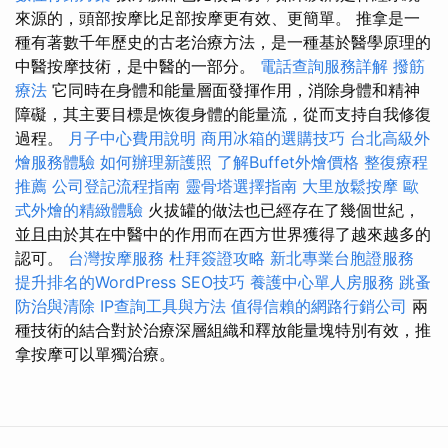
來源的，頭部按摩比足部按摩更有效、更簡單。 推拿是一
種有著數千年歷史的古老治療方法，是一種基於醫學原理的
中醫按摩技術，是中醫的一部分。
電話查詢服務詳解
撥筋
療法
它同時在身體和能量層面發揮作用，消除身體和精神
障礙，其主要目標是恢復身體的能量流，從而支持自我修復
過程。
月子中心費用說明
商用冰箱的選購技巧
台北高級外
燴服務體驗
如何辦理新護照
了解Buffet外燴價格
整復療程
推薦
公司登記流程指南
靈骨塔選擇指南
大里放鬆按摩
歐
式外燴的精緻體驗
火拔罐的做法也已經存在了幾個世紀，
並且由於其在中醫中的作用而在西方世界獲得了越來越多的
認可。
台灣按摩服務
杜拜簽證攻略
新北專業台胞證服務
提升排名的WordPress SEO技巧
養護中心單人房服務
跳蚤
防治與清除
IP查詢工具與方法
值得信賴的網路行銷公司
兩
種技術的結合對於治療深層組織和釋放能量塊特別有效，推
拿按摩可以單獨治療。