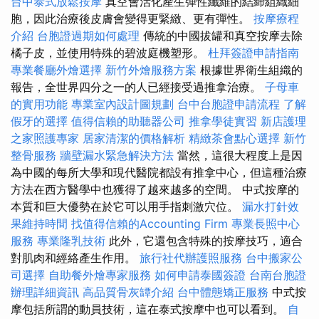
台中泰式放鬆按摩
真空會活化產生彈性纖維的結締組織細
胞，因此治療後皮膚會變得更緊緻、更有彈性。
按摩療程
介紹
台胞證過期如何處理
傳統的中國拔罐和真空按摩去除
橘子皮，並使用特殊的碧波庭機塑形。
杜拜簽證申請指南
專業餐廳外燴選擇
新竹外燴服務方案
根據世界衛生組織的
報告，全世界四分之一的人已經接受過推拿治療。
子母車
的實用功能
專業室內設計圖規劃
台中台胞證申請流程
了解
假牙的選擇
值得信賴的助聽器公司
推拿學徒實習
新店護理
之家照護專家
居家清潔的價格解析
精緻茶會點心選擇
新竹
整骨服務
牆壁漏水緊急解決方法
當然，這很大程度上是因
為中國的每所大學和現代醫院都設有推拿中心，但這種治療
方法在西方醫學中也獲得了越來越多的空間。 中式按摩的
本質和巨大優勢在於它可以用手指刺激穴位。
漏水打針效
果維持時間
找值得信賴的Accounting Firm
專業長照中心
服務
專業隆乳技術
此外，它還包含特殊的按摩技巧，適合
對肌肉和經絡產生作用。
旅行社代辦護照服務
台中搬家公
司選擇
自助餐外燴專家服務
如何申請泰國簽證
台南台胞證
辦理詳細資訊
高品質骨灰罈介紹
台中體態矯正服務
中式按
摩包括所謂的動員技術，這在泰式按摩中也可以看到。
自