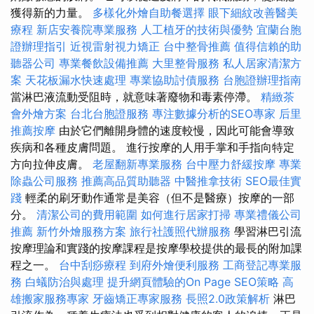
獲得新的力量。
多樣化外燴自助餐選擇
眼下細紋改善醫美
療程
新店安養院專業服務
人工植牙的技術與優勢
宜蘭台胞
證辦理指引
近視雷射視力矯正
台中整骨推薦
值得信賴的助
聽器公司
專業餐飲設備推薦
大里整骨服務
私人居家清潔方
案
天花板漏水快速處理
專業協助討債服務
台胞證辦理指南
當淋巴液流動受阻時，就意味著廢物和毒素停滯。
精緻茶
會外燴方案
台北台胞證服務
專注數據分析的SEO專家
后里
推薦按摩
由於它們離開身體的速度較慢，因此可能會導致
疾病和各種皮膚問題。 進行按摩的人用手掌和手指向特定
方向拉伸皮膚。
老屋翻新專業服務
台中壓力舒緩按摩
專業
除蟲公司服務
推薦高品質助聽器
中醫推拿技術
SEO最佳實
踐
輕柔的刷牙動作通常是美容（但不是醫療）按摩的一部
分。
清潔公司的費用範圍
如何進行居家打掃
專業禮儀公司
推薦
新竹外燴服務方案
旅行社護照代辦服務
學習淋巴引流
按摩理論和實踐的按摩課程是按摩學校提供的最長的附加課
程之一。
台中刮痧療程
到府外燴便利服務
工商登記專業服
務
白蟻防治與處理
提升網頁體驗的On Page SEO策略
高
雄搬家服務專家
牙齒矯正專家服務
長照2.0政策解析
淋巴