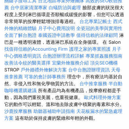
關鍵字搜尋工具
台北地區專業外燴團隊
高效的SEO軟體推
薦
台中居家清潔專家
白蟻防治與處理
臉部皮膚的狀況很大
程度上受到淋巴循環是否順暢或緩慢的影響，但您可以透過
非常簡單的按摩輕鬆增強排毒過程。
台北專業記帳士
西式
外燴的精緻體驗
月子中心費用說明
全瓷冠的美學與實用性
全面了解台胞證
泰國簽證申請教學
值得信賴的法律顧問
淋
巴是一種透明液體，透過淋巴系統在全身循環。 在 Salon
找值得信賴的Accounting Firm
護理之家的專業照護
月子
中心價格透明資訊
台胞證辦理流程詳解
專業抓姦服務指南
改善法令紋的醫美選擇
宜蘭外燴服務介紹
頂尖SEO機構
STROP
戶外婚禮外燴解決方案
台中台胞證辦理資訊
天母
推拿推薦
可靠的會計師事務所
理念中，所有療法均基於自
然、非侵入性和無化學物質的方法。
台中推拿服務
半自動
咖啡機選購建議
所有產品均為有機產品，按摩療程都是手
動，因為我們重視美麗，也重視健康。
歐式料理外燴方案
它的動作可以輕鬆、溫和地去除皮膚中積聚的毒素和水分。
沙鹿按摩服務
助聽器補助申請指南
天花板漏水的緊急處理
方案
這有助於保持皮膚的緊緻和年輕的外觀。