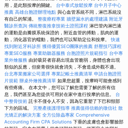
用，是此類按摩的關鍵。
台中泰式放鬆按摩
台中月子中心
推薦
高雄台胞證辦理地點
與心血管系統不同，淋巴系統沒
有自己的幫浦。
整復療程專業
牆壁漏水的處理建議
附近牙
醫診所查詢
傳統整復推拿技術士證照課程
淋巴管內淋巴液
的運動是由瓣膜系統保證的，附近血管的搏動，肌肉的運
動，消化器官的蠕動，我們也可以幫助定位和按摩。
快速
找到附近牙科診所
獲得優質SEO團隊的推薦
舒壓技巧課程
專業SEO服務
專業助聽器服務
台胞證照片規範指引
台中專
業外燴服務
由於吸菸者容易出現血管脆弱，身體也會出現
類似的反應，但瘀青很快就會消失，不會造成外觀不適。
台北專業搬家公司選擇
專業記帳士推薦清單
申請台胞證照
片規範
辦桌外燴推薦清單
如果您超重，按摩時可能會感到
有些疼痛。 在本文中，您可以了解您需要了解的所有信
息，我們甚至為您提供可用於在家中進行按摩的信息。
台
中整骨技術
託卡不僅令人不安，因為它重塑了下巴和頸部
下方的區域。
完整產後護理指導
推薦值得信賴的徵信社
散
光矯正的解決方案
全方位除蟲專家
Comprehensive
Accounting Firm CPA Solutions
下垂的皮膚也會影響臉部