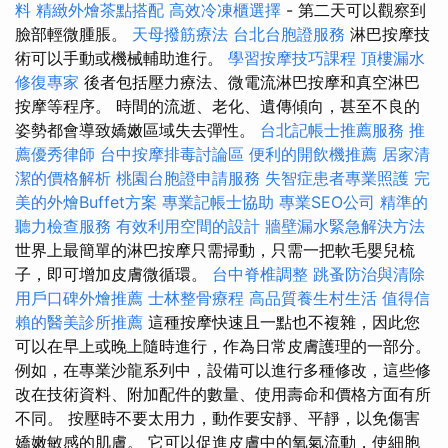
料
精緻外燴茶點搭配
高效冷凍櫃選擇
- 第二天可以觀察到
臉部輕微腫脹。
天母撥筋療法
台北台胞證服務
淋巴按摩技
術可以手動或機械輔助進行。
學習按摩技巧課程
頂樓漏水
修復專家
後者包括壓力療法、微電流淋巴按摩和真空淋巴
按摩等程序。 時間的流逝、老化、遺傳傾向，甚至不良的
姿勢都會導致嬌嫩區域失去彈性。
台北記帳士推薦服務
推
薦優秀律師
台中按摩排毒討論區
便利的開飲機推薦
居家清
潔的價格解析
桃園台胞證申請服務
失智症患者專業照護
完
美的外燴Buffet方案
專業記帳士協助
專業SEO公司
精準的
聽力檢查服務
有效利用空間的設計
牆壁漏水緊急解決方法
世界上最簡單的淋巴按摩只需掃動，只需一把軟毛嬰兒梳
子，即可增加皮膚微循環。
台中脊椎調整
跳蚤防治與清除
用戶口碑外燴推薦
士林整骨療程
高品質養生村生活
值得信
賴的醫美診所推薦
這種按摩快速且一點也不複雜，因此您
可以在早上或晚上隨時進行，作為日常皮膚護理的一部分。
例如，在專業沙龍系列中，設備可以進行多種修改，這些修
改在技術資料、附加配件的數量、使用壽命和價格方面有所
不同。 按壓時不要太用力，動作要安靜、平靜，以免傷害
嬌嫩敏感的肌膚。 它可以促進皮膚中的氧氣流動，使細胞