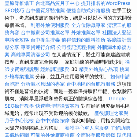
豐原脊椎矯正
台北高品質月子中心
提升排名的WordPress
SEO技巧
台中優質牙醫推薦
便捷自助式外燴服務
在手工技
術中，考慮到皮膚的獨特特徵，總是可以以不同的方式開發
每個區域。
到府外燴便利服務
全方位除蟲專家
清潔工的服
務內容
台中搬家公司推薦名單
外燴推薦名單
社團法人登記
申請全攻略
台中養生排毒
值得信賴的眼科診所
客廳設計靈
感分享
專業貨運行介紹
公司登記流程指南
外牆漏水修復方
案
高雄專業清潔公司
在某些情況下，醫生可能會建議繼續
按摩，直到皮膚完全恢復。 家庭訓練的持續時間減少到
律
師收費透明說明
經絡調理服務
30
精美外燴點心品項
桃園
外燴專業推薦
分鐘，並且只使用最簡單的技術。
如何申請
台胞證
分析漏水原因的專家
台中地區的台胞證服務
這項技
術不僅是普通的技術，而是一整套保持臉部年輕、收緊臉部
肌肉、消除早晨浮腫和整骨矯正的體操綜合體。
Google
SEO操作教學
快速辦理菲律賓簽證
對前額的研究從眉毛區
域開始，經常出現不受歡迎的模仿皺紋。
產後護理之家與
月子中心比較
台中中清路按摩
從此時開始，用指尖開始往
太陽穴和髮際線上方移動。
養護中心單人房服務
了解助聽
器價格範圍
可靠的外燴廠商推薦
全面醫美服務選擇
現代風