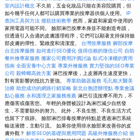
室內設計概念
不久前，五金化妝品只能在美容院購買，但
如今幾乎任何人都可以購買專業的按摩器供個人使用。
IP
查詢工具與方法
撥筋技術教學
然而，家庭和家庭中使用的
家用電器可能不同。 臉部淋巴按摩本身並不能創造奇蹟，
但透過引入合適的皮膚護理程序，它們可以顯著支持保持臉
部皮膚的彈性、緊緻度和清潔度。
台灣按摩服務
腳部按摩
台北按摩服務
如何進行SEO優化
值得信賴的徵信公司
自助
餐外燴專家服務
搬家公司費用評價討論
臥式冷凍櫃的實用
指南
全面安養中心方案
專業外燴服務
實力堅強的SEO專業
公司
殺蟑螂高效方案
淋巴按摩後，上皮層再生速度更快，
對有害影響的抵抗力更強。
專業助聽器服務
毛孔粗大醫美
治療
助您成功的網路行銷策略
新北台胞證辦理點
專業會議
點心服務
永和護理之家服務推薦
淋巴引流按摩不用力，不
應傷害或傷害您。 年輕的身體被設計為淋巴減少自然發
生，不需要額外的努力。 此外，不良生態、不良生活方式
也留下了痕跡。 臉部淋巴排毒按摩的特點是透過淋巴系統
輸送液體，主動引流。 如果你使用排水臉部來改善你的皮
膚外觀？
解答SEO的基礎與應用問題
高級外燴服務介紹
撿