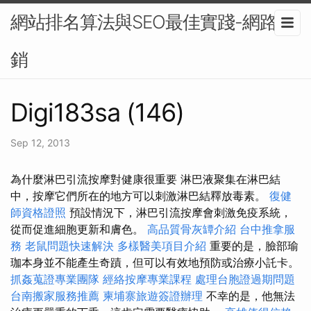
網站排名算法與SEO最佳實踐-網路行
銷
Digi183sa (146)
Sep 12, 2013
為什麼淋巴引流按摩對健康很重要 淋巴液聚集在淋巴結
中，按摩它們所在的地方可以刺激淋巴結釋放毒素。
復健
師資格證照
預設情況下，淋巴引流按摩會刺激免疫系統，
從而促進細胞更新和膚色。
高品質骨灰罈介紹
台中推拿服
務
老鼠問題快速解決
多樣醫美項目介紹
重要的是，臉部瑜
珈本身並不能產生奇蹟，但可以有效地預防或治療小託卡。
抓姦蒐證專業團隊
經絡按摩專業課程
處理台胞證過期問題
台南搬家服務推薦
柬埔寨旅遊簽證辦理
不幸的是，他無法