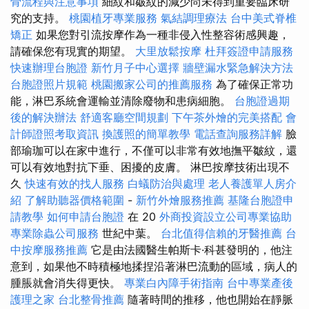
骨流程與注意事項
細紋和皺紋的減少尚未得到重要臨床研
究的支持。
桃園植牙專業服務
氣結調理療法
台中美式脊椎
矯正
如果您對引流按摩作為一種非侵入性整容術感興趣，
請確保您有現實的期望。
大里放鬆按摩
杜拜簽證申請服務
快速辦理台胞證
新竹月子中心選擇
牆壁漏水緊急解決方法
台胞證照片規範
桃園搬家公司的推薦服務
為了確保正常功
能，淋巴系統會運輸並清除廢物和患病細胞。
台胞證過期
後的解決辦法
舒適客廳空間規劃
下午茶外燴的完美搭配
會
計師證照考取資訊
換護照的簡單教學
電話查詢服務詳解
臉
部瑜珈可以在家中進行，不僅可以非常有效地撫平皺紋，還
可以有效地對抗下垂、困擾的皮膚。 淋巴按摩技術出現不
久
快速有效的找人服務
白蟻防治與處理
老人養護單人房介
紹
了解助聽器價格範圍
-
新竹外燴服務推薦
基隆台胞證申
請教學
如何申請台胞證
在 20
外商投資設立公司專業協助
專業除蟲公司服務
世紀中葉。
台北值得信賴的牙醫推薦
台
中按摩服務推薦
它是由法國醫生帕斯卡·科甚發明的，他注
意到，如果他不時積極地揉捏沿著淋巴流動的區域，病人的
腫脹就會消失得更快。
專業白內障手術指南
台中專業產後
護理之家
台北整骨推薦
隨著時間的推移，他也開始在靜脈