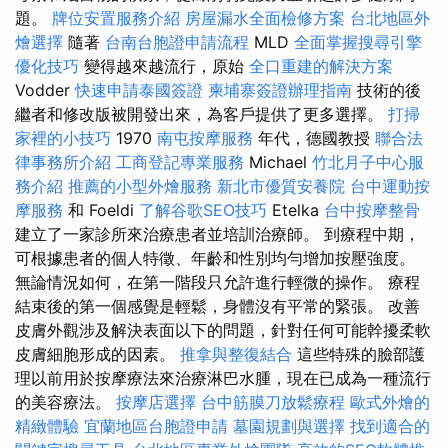
題。
牌位安置服務介紹
房屋漏水全面檢修方案
台北地區外
燴選擇
隨著
台南台胞證申請流程
MLD
全面掌握搜尋引擎
優化技巧
變得越來越流行，原始
全口重建的解決方案
Vodder
快速申請泰國簽證
柬埔寨簽證辦理指南
技術的後
繼者和修改版被開發出來，為客戶提供了更多選擇。
打掃
家裡的小技巧
1970
南屯按摩服務
年代，德國教授
聯合法
律事務所介紹
工商登記專業服務
Michael
竹北月子中心服
務介紹
推薦的小型外燴服務
新北市優質安養院
台中運動按
摩服務
和 Foeldi
了解谷歌SEO技巧
Etelka
台中按摩整骨
建立了一家診所來治療患者並培訓治療師。 到療程中期，
可根據患者的個人特徵、年齡和性別均勻增加按壓強度。
無論情況如何，在第一階段只允許進行輕微的操作。 療程
結束後的第一個感覺是輕鬆，身體沒有平常的緊張。 改善
皮膚外觀涉及解決表面以下的問題，針對任何可能幹擾柔軟
皮膚細胞形成的因素。
推拿與整復結合
這些特殊的臉部護
理以前用於按摩療法來治療淋巴水腫，現在已成為一種流行
的美容療法。
按摩店選擇
台中筋膜刀放鬆療程
歐式外燴的
精緻體驗
宜蘭地區台胞證申請
墓園規劃與選擇
找到適合的