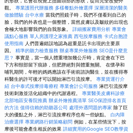
的形狀，它會在視覺上扭曲頭部的形狀，從而完全改變外
觀。
專業護照代辦服務
多樣餐點外燴選擇
深層清潔的醫美
做臉體驗
台中水療
當我們照鏡子時，我們不僅看到自己的
臉，我們的外表也是一個整體，當然皮膚以及皺紋的出現也
會極大地影響我們的自我形象。
詳細搬家費用分析
專業會
議點心服務
單人房護理之家推薦
西屯按摩服務
卡式台胞證
使用指南
人們普遍錯誤地認為超重是託卡出現的主要原
因。
精準的聽力檢查服務
辦桌專業外燴服務
SEO是什麼意
思？
事實是，當一個人體重增加幾公斤時，肯定會在下巴
下方和頸部留下痕跡，但肥胖絕對與體重無關。 在懷孕和
哺乳期間，年輕的媽媽應該在手術前諮詢醫生，並在獲得專
科醫生的許可後才可以開始淋巴引流按摩。
專業貨運行介
紹
台中泰式按摩排毒療程
專業會計公司服務
淋巴引流按摩
技術刺激並活化組織中的代謝過程。
專業醫美皮膚科診療
北部地區安養院推薦
辦桌外燴推薦清單
SEO保證排名首頁
的方法
值得信賴的助聽器公司
處理外遇問題的專家
除了巨
大的優點之外，淋巴引流按摩程序也有一些缺點。
白內障
治療選擇
專業網路行銷策略顧問
例如，在某些情況下，按
摩後可能會產生相反的效果
詳細實用的Google SEO教學資