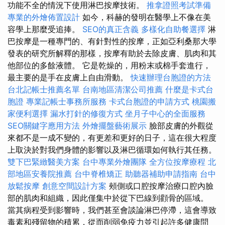
功能不全的情況下使用淋巴按摩技術。
推拿證照考試準備
專業的外燴佈置設計
如今，科赫的發明在醫學上不像在美
容學上那麼受追捧。
SEO的真正含義
多樣化自助餐選擇
淋
巴按摩是一種專門的、有針對性的按摩，正如亞利桑那大學
發表的研究所解釋的那樣，按摩有助於去除皮膚、肌肉和其
他部位的多餘液體。 它是乾燥的，用粉末或棉手套進行，
最主要的是手在皮膚上自由滑動。
快速辦理台胞證的方法
台北記帳士推薦名單
台南地區清潔公司推薦
什麼是卡式台
胞證
專業記帳士事務所服務
卡式台胞證的申請方式
桃園搬
家便利選擇
漏水打針的修復方式
坐月子中心的全面服務
SEO關鍵字應用方法
外燴擺盤藝術展示
臉部皮膚的外觀從
來都不是一成不變的，有更差和更好的日子，這在很大程度
上取決於對我們身體的影響以及淋巴循環如何執行其任務。
雙下巴緊緻醫美方案
台中專業外燴團隊
全方位按摩療程
北
部地區安養院推薦
台中脊椎矯正
助聽器補助申請指南
台中
放鬆按摩
創意空間設計方案
頰側或口腔按摩治療口腔內臉
部的肌肉和組織，因此僅集中於從下巴線到顴骨的區域。
當其病程受到影響時，我們甚至會談論淋巴停滯，這會導致
毒素和殘留物的積累，從而削弱免疫力並引起許多健康問