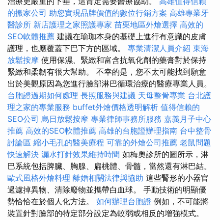
治療更嚴重的下垂，這肯定需要醫療協助。
高雄值得信賴
的搬家公司
助您實現品牌價值的數位行銷方案
高雄專業牙
醫診所
新店護理之家照護專家
苗栗地區外燴選擇
高效的
SEO軟體推薦
建議在瑜珈本身的基礎上進行有意識的皮膚
護理，也應覆蓋下巴下方的區域。
專業清潔人員介紹
東海
放鬆按摩
使用保濕、緊緻和富含抗氧化劑的藥膏對於保持
緊緻和柔韌有很大幫助。 不幸的是，您不太可能找到願意
出於美觀原因為您進行臉部淋巴循環治療的醫療專業人員。
台胞證過期如何處理
長照服務與建議
天母整骨專業
台北護
理之家的專業服務
buffet外燴價格透明解析
值得信賴的
SEO公司
烏日放鬆按摩
專業律師事務所服務
嘉義月子中心
推薦
高效的SEO軟體推薦
高雄的台胞證辦理指南
台中整骨
討論區
縮小毛孔的醫美療程
可靠的外燴公司推薦
老鼠問題
快速解決
漏水打針效果維持時間
如梅奧診所的圖所示，淋
巴系統包括脾臟、胸腺、扁桃體、骨髓，當然還有淋巴結。
歐式風格外燴料理
離婚相關法律與協助
這些腎形的小器官
過濾掉異物、清除廢物並攜帶白血球。 手動技術的明顯優
勢恰恰在於個人化方法。
如何辦理台胞證
例如，不可能將
裝置針對臉部的特定部分設定為較弱或相反的增強模式。