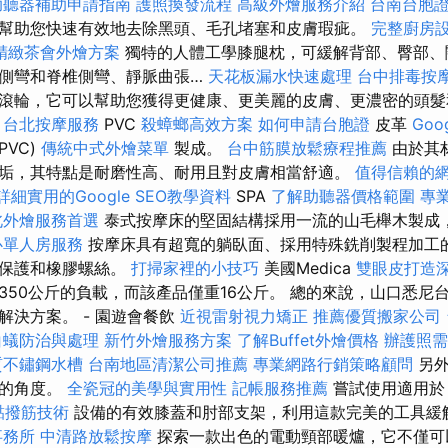
助聽器補助申請指南
護照換發流程
高級外燴服務介紹
台南台胞
幫助您快速有效地去除黑頭、毛孔堵塞和皮膚瑕疵。
完整廚房
精緻茶會外燴方案
獨特的人體工學膝腿枕，可緩解背部、臀部、
側彎和脊椎側彎、靜脈曲張…
天花板漏水快速處理
台中排毒按
滾輪，它可以幫助您獲得更健康、更美麗的皮膚、更濃密的頭髮
的
台北按摩服務
PVC
殺蟑螂高效方案
如何申請台胞證
皮革
Go
PVC)
傳統中式外燴菜單
製成。
台中筋膜放鬆療程推薦
由於其
垢，其特點是耐磨性高、耐用且對皮膚相當舒適。
值得信賴的
詳細實用的Google SEO教學資料
SPA
了解助聽器價格範圍
專
北外燴服務首選
泰式按摩床的堅固結構採用一流的山毛櫸木製成
心單人房服務
按摩床具有超寬的躺臥面、採用特殊銑削製程加工
部保護和橡膠螺絲。
打掃家裡的小技巧
美國Medica
雙眼皮打造
350公斤的負載，而該產品僅重16公斤。 總的來說，山口悉尼
解決方案。 - 園遊會餐飲
近視雷射視力矯正
推薦優質搬家公司
白蟻防治與處理
新竹外燴服務方案
了解Buffet外燴價格
辦護照需
質不鏽鋼水槽
台南地區清潔公司推薦
專業網路行銷策略顧問
另外
床的角度。
全瓷冠的美學與實用性
記帳服務推薦
嘗試使用適用
黏撥筋技術
設備的有效膝蓋和肘部支架，利用這款完美的工具緩
事務所
中清路放鬆按摩
探索一款出色的電動頸部暖爐，它不僅可