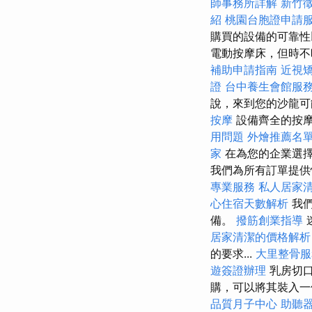
師事務所詳解
新竹
紹
桃園台胞證申請
購買的設備的可靠性
電動按摩床，但時不
補助申請指南
近視
證
台中養生會館服
說，來到您的沙龍
按摩
設備齊全的按
用問題
外燴推薦名
家
在為您的企業選擇
我們為所有訂單提
專業服務
私人居家
心住宿天數解析
我們
備。
撥筋創業指導
居家清潔的價格解析
的要求...
大里整骨服
遊簽證辦理
乳房切口
購，可以將其裝入一
品質月子中心
助聽