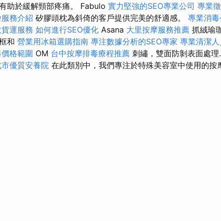
助於緩解頸部疼痛。 Fabulo
實力堅強的SEO專業公司
專業徵
燴服務介紹
矽膠頭枕為斜倚的客戶提供完美的舒適感。
專業消毒
效貨運服務
如何進行SEO優化
Asana
大里按摩服務推薦
抓絨瑜
邊框和
營業用冰箱選購指南
專注數據分析的SEO專家
專業清潔人
器價格範圍
OM
台中按摩排毒療程推薦
刺繡，雙面防剝表面處理..
北市優質安養院
在此類別中，我們專注於特殊美容室中使用的按