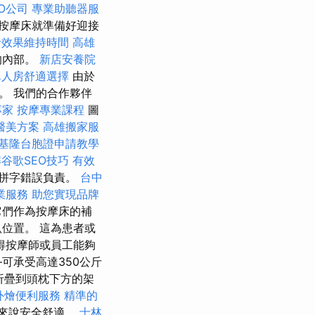
O公司
專業助聽器服
按摩床就準備好迎接
針效果維持時間
高雄
的內部。
新店安養院
單人房舒適選擇
由於
。 我們的合作夥伴
專家
按摩專業課程
圖
醫美方案
高雄搬家服
基隆台胞證申請教學
谷歌SEO技巧
有效
拼字錯誤負責。
台中
業服務
助您實現品牌
它們作為按摩床的補
位置。 這為患者或
得按摩師或員工能夠
可承受高達350公斤
折疊到頭枕下方的架
外燴便利服務
精準的
戶來說安全舒適。
士林