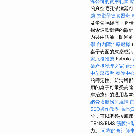
潔公司的費用範圍
的真空毛孔清潔器可
薦
整復學徒實習班
及坐骨神經痛、脊椎
探索這款獨特的微針
內裝由防油、防潮
學
白內障治療選擇
(
桌子表面的灰塵或污
家服務推薦
Fabulo
業產後護理之家
台
中放鬆按摩
養護中
的穩定性、防滑腳
用的桌子可承受高達
摩治療師的通用基本
納骨塔服務與選擇
SEO操作教學
高品
分，可以調整按摩
TENS/EMS
筋膜沾
力。
可靠的會計師