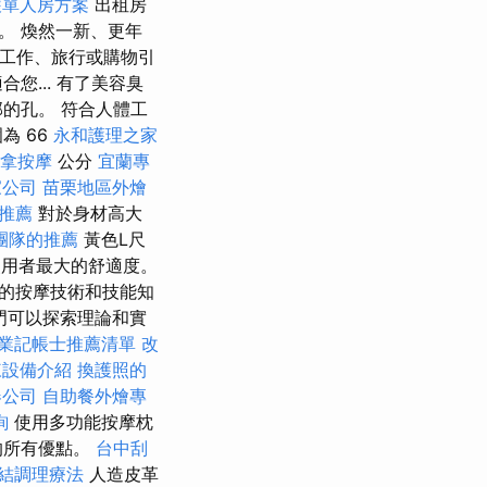
護單人房方案
出租房
。 煥然一新、更年
天工作、旅行或購物引
... 有了美容臭
的孔。 符合人體工
為 66
永和護理之家
拿按摩
公分
宜蘭專
家公司
苗栗地區外燴
摩推薦
對於身材高大
團隊的推薦
黃色L尺
了使用者最大的舒適度。
的按摩技術和技能知
門可以探索理論和實
業記帳士推薦清單
改
凍設備介紹
換護照的
器公司
自助餐外燴專
詢
使用多功能按摩枕
的所有優點。
台中刮
結調理療法
人造皮革