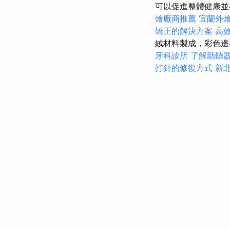
可以促進整體健康並有
燴廠商推薦
宜蘭外
矯正的解決方案
高
絨材料製成，彩色
牙科診所
了解助聽
打針的修復方式
新