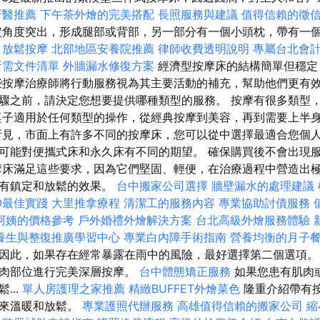
牙醫推薦
下午茶外燴的完美搭配
長照服務與建議
值得信賴的徵
定角度突出，形成腿部或背部，另一部分有一個小頭枕，帶有一
甲放鬆按摩
北部地區安養院推薦
律師收費透明說明
專屬台北會
所需文件清單
外牆漏水修復方案
經濟型按摩床的結構簡單但穩定
些按摩治療師將行動服務視為其主要活動的補充，幫助他們更有
驟之前，請決定您想要提供哪種類型的服務。 按摩有很多類型
桌子適用於任何類型的操作，從經典按摩到美容，再到需要上半
所見，市面上有許多不同的按摩床，您可以從中選擇最適合您個人
可能對便攜式床和永久床有不同的期望。 確保購買後不會出現
摩床滿足這些要求，因為它們堅固、輕便，在治療過程中營造出
者有鎮定和放鬆的效果。
台中搬家公司選擇
牆壁漏水的處理建議
O最佳實踐
大里推拿療程
清潔工的服務內容
專業協助討債服務
阿姨的價格參考
戶外婚禮外燴解決方案
台北高級外燴服務體驗
養生與整復推廣學習中心
專業白內障手術指南
營養均衡的月子
因此，如果存在經常暴露在雨中的風險，最好選擇第二個選項。
肌肉部位進行完美深層按摩。
台中體態矯正服務
如果您患有肌肉
...
單人房護理之家推薦
精緻BUFFET外燴菜色
隆重介紹帶有
帶來溫暖和放鬆。
專業護照代辦服務
高雄值得信賴的搬家公司
縮