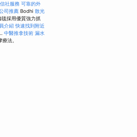
信社服務
可靠的外
公司推薦
Bodhi
散光
珈毯採用優質強力抓
員介紹
快速找到附近
.
中醫推拿技術
漏水
摩療法。