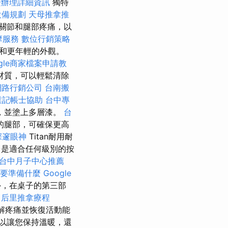
證辦理詳細資訊
獨特
設備規劃
天母推拿推
關節和腿部疼痛，以
摩服務
數位行銷策略
和更年輕的外觀。
ogle商家檔案申請教
材質，可以輕鬆清除
網路行銷公司
台南搬
業記帳士協助
台中專
，並塗上多層漆。
台
的腿部，可確保更高
深邃眼神
Titan耐用耐
台是適合任何級別的按
台中月子中心推薦
要準備什麼
Google
，在桌子的第三部
於
后里推拿療程
解疼痛並恢復活動能
以讓您保持溫暖，還