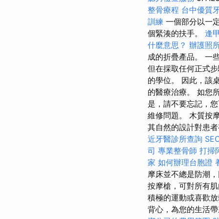
整骨療程
台中優質
訓練
一個部分以一
個緊湊的扶手。
逢
什麼意思？
辦護照
成的折疊產品。 一
但在採取任何正式步
的學位。 因此，該
的醫療治療。 如您
是，請不要忘記，您
維修問題。 木質按
其自然的設計對患
近牙醫診所查詢
SE
司
專業整骨師
打掃
家
如何辦理台胞證
摩床並不總是防潮，
按摩槍，可對所有
積極的運動或喜歡放鬆
背心，為您的生活