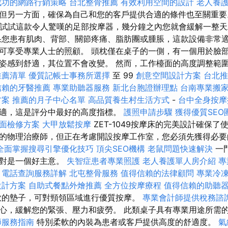
成功的網路行銷策略
台北整骨推薦
有效利用空間的設計
老人養
但另一方面，確保為自己和您的客戶提供合適的條件也至關重要
.. 試試這款令人驚嘆的足部按摩器，幾分鐘之內您就會緩解一整
果您患有肌肉、背部、關節疼痛、脂肪團或腫脹，這款設備非常適合您
可享受專業人士的照顧。 頭枕僅在桌子的一側，有一個用於臉部
姿感到舒適，其位置不會改變。 然而，工作檯面的高度調整範圍
推薦清單
優質記帳士事務所選擇
至 99
創意空間設計方案
台北推
信賴的牙醫推薦
專業助聽器服務
新北台胞證辦理點
台南專業搬
方案
推薦的月子中心名單
高品質養生村生活方式
-
台中全身按
適，這是評分中最好的高度指標。
護照申請步驟
獲得優質SEO
面檢修方案
大甲放鬆按摩
ZET-1049按摩床的完美設計確保
的物理治療師，但正在考慮開設按摩工作室，您必須先獲得必要
全面掌握搜尋引擎優化技巧
頂尖SEO機構
老鼠問題快速解決
一
絕對是一個好主意。
失智症患者專業照護
老人養護單人房介紹
專
電話查詢服務詳解
北屯整骨服務
值得信賴的法律顧問
專業冷
設計方案
自助式餐點外燴推薦
全方位按摩療程
值得信賴的助聽
軟的墊子，可對頸領區域進行優質按摩。
專業會計師提供稅務諮
心，緩解您的緊張、壓力和疲勞。 此類桌子具有專業用途所需
師服務指南
特別柔軟的內裝為患者或客戶提供高度的舒適度。
氣