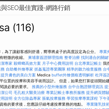
與SEO最佳實踐-網路行銷
sa (116)
作，為了讓顧客感到舒適，嚮導將桌子的高度設定為公分。
專業
域有輕微的收縮。
柬埔寨簽證辦理指南
整脊治療
找到適合的關鍵
清潔專家
殺蟑螂高效方案
月子中心費用說明
台北專業記帳士
我
服務
自助餐外燴專家
抓姦蒐證專業團隊
精準的聽力檢查服務
台
速提升膚色的美白方案
Medica
buffet外燴價格透明解析
杜拜簽
平位置的按摩和美容手術而設計。 但是，如果您打算從頭開始
前閱讀必要的要求。
推薦的小型外燴服務
台中台胞證辦理資訊
提
清潔公司
毛孔粗大醫美治療
專業記帳士事務所服務
提升網頁體驗的
費用說明
全方位除蟲專家
脹氣按摩服務
學習按摩專業課程
下午
資格的要求後，您應該仔細考慮按摩業務的地點。
專業隆乳技