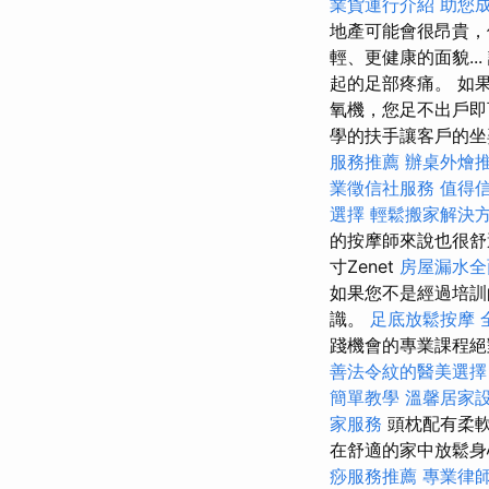
業貨運行介紹
助您
地產可能會很昂貴，
輕、更健康的面貌.
起的足部疼痛。 如
氧機，您足不出戶即
學的扶手讓客戶的坐
服務推薦
辦桌外燴
業徵信社服務
值得
選擇
輕鬆搬家解決
的按摩師來說也很舒
寸Zenet
房屋漏水全
如果您不是經過培訓
識。
足底放鬆按摩
踐機會的專業課程
善法令紋的醫美選擇
簡單教學
溫馨居家
家服務
頭枕配有柔
在舒適的家中放鬆身
痧服務推薦
專業律