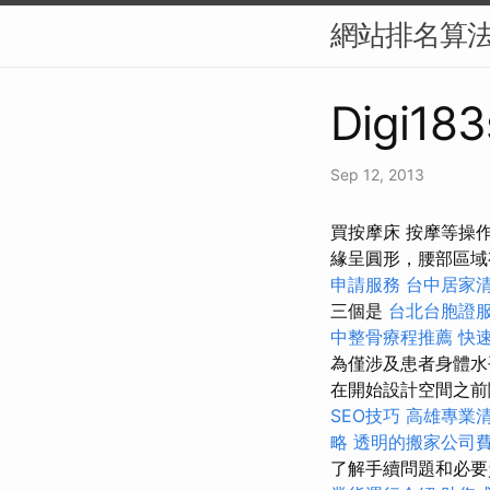
網站排名算法
Digi183
Sep 12, 2013
買按摩床 按摩等操
緣呈圓形，腰部區
申請服務
台中居家
三個是
台北台胞證
中整骨療程推薦
快
為僅涉及患者身體水
在開始設計空間之
SEO技巧
高雄專業
略
透明的搬家公司
了解手續問題和必要