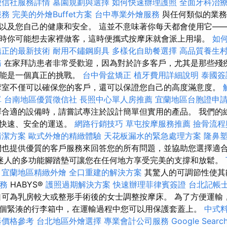
徵信社服務詳情
墓園規劃與選擇
如何快速辦理護照
全面牙科治
服務
完美的外燴Buffet方案
台中專業外燴服務
與任何類似的業務
以及您自己的健康和安全。 這並不意味著你每天都會使用它—
時你可能想去家裡做客，這時便攜式按摩床就會派上用場。
如
矯正的最新技術
耐用不鏽鋼廚具
多樣化自助餐選擇
高品質養生
務
在家拜訪患者非常受歡迎，因為對於許多客戶，尤其是那些殘
可能是一個真正的挑戰。
台中骨盆矯正
植牙費用詳細說明
泰國簽
摩室不僅可以確保您的客戶，還可以保證您自己的高度滿意度。
單
台南地區優質徵信社
長照中心單人房推薦
宜蘭地區台胞證申
合適的設備時，請嘗試專注於設計簡單但實用的產品。 我們的
供快速、安全的運送。
網路行銷技巧
草屯按摩服務推薦
撿骨流程
清潔方案
歐式外燴的精緻體驗
天花板漏水的緊急處理方案
隆鼻
也提供優質的客戶服務來回答您的所有問題，並協助您選擇適
迷人的多功能腳踏墊可讓您在任何地方享受完美的支撐和放鬆。
宜蘭地區精緻外燴
全口重建的解決方案
其驚人的可調節性使其
務
HABYS®
護照過期解決方案
快速辦理菲律賓簽證
台北記帳
可為乳房較大或整形手術後的女士調整按摩床。 為了方便運輸
個緊湊的行李箱中，在運輸過程中您可以用保護套蓋上。
中式
器價格參考
台北地區外燴選擇
專業會計公司服務
Google Sear