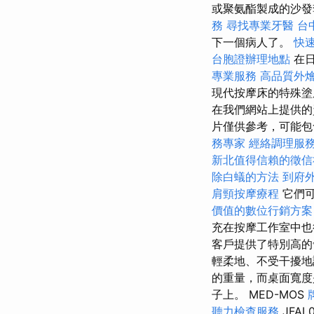
或聚氨酯製成的沙
務
尋找專業牙醫
台
下一個病人了。
快
台胞證辦理地點
在日
專業服務
高品質外
現代按摩床的特殊塗
在我們網站上提供的
片僅供參考，可能
務專家
經絡調理服
新北值得信賴的徵信
除白蟻的方法
到府
肩頸按摩療程
它們
價值的數位行銷方案
充在按摩工作室中也
客戶提供了特別高的
輕柔地、不受干擾地
的重量，而桌面寬度
子上。 MED-MOS
聽力檢查服務
JFA