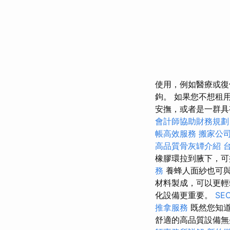
使用，例如醫療或復
鉤。 如果您不想租
安撫，或者是一群具
會計師協助財務規劃
帳高效服務
搬家公
高品質骨灰罈介紹
橡膠環拉到腋下，
務
養蜂人面紗也可
材料製成，可以更輕
化設備更重要。
S
推拿服務
既然您知道
舒適的高品質設備