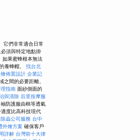
它們非常適合日常
是必須與特定地點掛
 如果蜜蜂根本無法
邊的養蜂帽。
找台北
外燴佈置設計
企業記
域之間的必要距離。
辦理指南
面紗側面的
治與清除
后里按摩服
長袖防護服由棉等透氣
舒適度比高科技現代
業除蟲公司服務
台中
禮外燴方案
確保客戶
用詳解
台灣前十大律