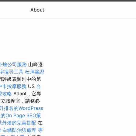
About
外燴公司服務
山峰邊
字搜尋工具
杜拜簽證
們評級表類別中的第
中市按摩服務
US
台
證攻略
Atlant，它專
建立按摩室，請務必
升排名的WordPress
On Page SEO策
茶外燴的完美搭配
在
術
白蟻防治與處理
專