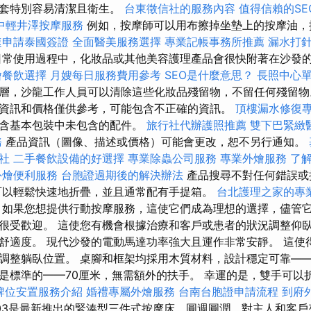
發套特別容易清潔且衛生。
台東徵信社的服務內容
值得信賴的SE
中輕井澤按摩服務
例如，按摩師可以用布擦掉坐墊上的按摩油，
速申請泰國簽證
全面醫美服務選擇
專業記帳事務所推薦
漏水打
常使用過程中，化妝品或其他美容護理產品會很快附著在沙發
燴餐飲選擇
月嫂每日服務費用參考
SEO是什麼意思？
長照中心
層，沙龍工作人員可以清除這些化妝品殘留物，不留任何殘留物
資訊和價格僅供參考，可能包含不正確的資訊。
頂樓漏水修復
包含基本包裝中未包含的配件。
旅行社代辦護照推薦
雙下巴緊緻
務
產品資訊（圖像、描述或價格）可能會更改，恕不另行通知。
社
二手餐飲設備的好選擇
專業除蟲公司服務
專業外燴服務
了解
外燴便利服務
台胞證過期後的解決辦法
產品搜尋不對任何錯誤或
可以輕鬆快速地折疊，並且通常配有手提箱。
台北護理之家的專
如果您想提供行動按摩服務，這使它們成為理想的選擇，儘管
很受歡迎。 這使您有機會根據治療和客戶或患者的狀況調整仰臥
舒適度。 現代沙發的電動馬達功率強大且運作非常安靜。 這使
調整躺臥位置。 桌腳和框架均採用木質材料，設計穩定可靠——
是標準的——70厘米，無需額外的扶手。 幸運的是，雙手可以
牌位安置服務介紹
婚禮專屬外燴服務
台南台胞證申請流程
到府
L03是最新推出的緊湊型三件式按摩床，圓週圓潤，對主人和客