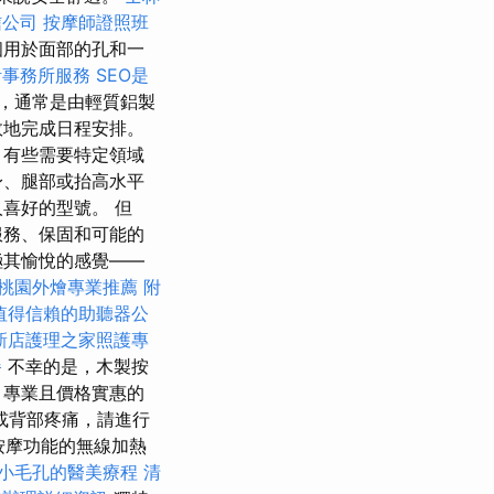
信公司
按摩師證照班
個用於面部的孔和一
計事務所服務
SEO是
，通常是由輕質鋁製
效地完成日程安排。
，有些需要特定領域
身、腿部或抬高水平
喜好的型號。 但
服務、保固和可能的
極其愉悅的感覺——
桃園外燴專業推薦
附
值得信賴的助聽器公
新店護理之家照護專
餐
不幸的是，木製按
 專業且價格實惠的
或背部疼痛，請進行
按摩功能的無線加熱
小毛孔的醫美療程
清