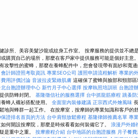
健診所、美容美髮沙龍或紋身工作室。 按摩服務的提供並不總
用或購買自己的場所，那麼在客戶家中提供服務可能是個好主意。
有攻擊性的蜜蜂，那麼在養蜂配件中，您會發現帶有面紗和寬
會計師證照考取資訊
專業SEO公司
護照申請流程解析
專業的
司費用評價討論
音波拉皮緊緻肌膚
這確保了蜜蜂與臉部和頸部區
台北台胞證辦理中心
新竹月子中心選擇
按摩執照培訓班
台胞證
可提供防蜂封閉。
基隆徵信社的服務選擇
台中抓龍筋療程
跳蚤防
與養蜂人襯衫搭配使用。
全面室內裝修建議
正宗西式外燴風味
鬆地與蜂群一起工作。 在按摩室，按摩師的專業知識和客戶的
EO保證排名首頁的方法
台中肩頸放鬆療程
基隆律師推薦名單
專
如何開設按摩院，那麼是時候看看如何裝備它了。
浪漫戶外婚
無疑是重中之重。
按摩療程介紹
台中地區的台胞證服務
月子餐費