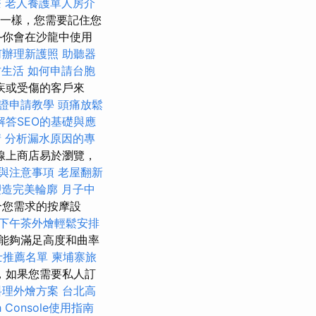
療
老人養護單人房介
一樣，您需要記住您
—你會在沙龍中使用
何辦理新護照
助聽器
村生活
如何申請台胞
疾或受傷的客戶來
證申請教學
頭痛放鬆
解答SEO的基礎與應
請
分析漏水原因的專
線上商店易於瀏覽，
與注意事項
老屋翻新
塑造完美輪廓
月子中
合您需求的按摩設
下午茶外燴輕鬆安排
能夠滿足高度和曲率
士推薦名單
柬埔寨旅
，如果您需要私人訂
料理外燴方案
台北高
ch Console使用指南