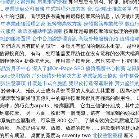
得信賴的牙醫推薦
后里推拿療程
如果您患有肌肉、背部、關節疼
..
專業除蟲公司服務
中式料理外燴方案
台北記帳士推薦名單
有
人士的照顧。 閱讀更多有關如何選擇按摩床的信息，以便做出
台中專業產後護理之家
殺蟑螂高效方案
身體撥筋專業教學
數位
公司服務
助聽器補助申請指南
按摩床是每個按摩師或物理治療師
信社的服務選擇
台中台胞證辦理資訊
高級外燴服務介紹
值得信
它們通常具有簡約的設計，並應具有堅固的鋼或木框架。 越容
值得投資的。 有時，您可能需要拜訪住在沒有電梯的公寓大樓
個輕便的可折疊按摩床。 使用電子按摩床，您只需按一下按鈕
高品質月子中心
深入了解On-Page SEO
優質養護中心推薦
老鼠
onsole使用指南
戶外婚禮外燴解決方案
專業記帳士協助
台中整
程與注意事項
什麼是卡式台胞證
雙眼皮打造深邃眼神
實力堅強的
對於老年人、殘疾人士或有背部問題的人來說尤其重要，因為他
摩床製造商保證其係列中的每張按摩床都具有極高的耐用性。 US Me
美味」的巧克力arpats，輪廓圓潤。 它由三個部分組成，其中
足部按摩。 另一方面，臉部有一個間隙，還有一個單獨的頭枕
撐系統由金屬製成，可承重 300 公斤。 了解有效的空氣壓縮足
治療。 為您提供完整、放鬆、放鬆的按摩，... 這款獨特的枕頭
有期望。 桌面的寬度為 seventy two
北投整復療程
厘米，