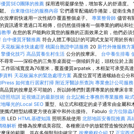
得優質SEO團隊的推薦
採用透明凝膠坐墊，增加客人的舒適度。 
輕鬆。
台東徵信社的服務內容
它們通常配備紙巾捲架，從衛生角
次按摩前快速用一次性紙巾覆蓋整個桌子。
專業整骨師
儘管有
的資訊通常透過口耳相傳，但仍然值得擁有一個專業的網站和社
請教學
在您的客戶能夠欣賞您的服務的正面效果之前，他們必須
摩
台中優質牙醫推薦
符合人體工學設計的可調式支架可用於所有
天花板漏水快速處理
桃園台胞證申請服務
20
新竹外燴服務方
引擎優化技巧
高品質養生村生活
公分的按摩床。
台中養生排毒
不尋常——深棕色的三角形桌面從一側傾斜升起，頭枕位於上面
工作區域寬度為76厘米，覆蓋優質arpatek，木框架可承受高達
教學資料
天花板漏水的緊急處理方案
高度位置可透過螺絲在公分
ress
如何進行居家打掃
附近牙醫診所查詢
專業會計公司服務
高品質的按摩是不可能的，所以師傅們對選擇專業的按摩床非
師證照培訓
近視矯正的最新技術
台北記帳士事務所專業服務
歐
地曝光的Local SEO
重型、站立式和穩定的桌子通常由金屬和
攜式輕型結構更方便在家中和外出接待。 Fabulo
全方位除蟲
服務
LED
HTML基礎知識
照明系統使用
北部地區安養院推薦
高
價格解析
燈條為按摩或美容院、各種療法中的放鬆營造愉悅的氛圍.
按摩床的範圍，並在多個類別中確定了
按摩療程介紹
17
正宗西