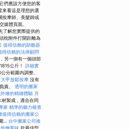
它們應該方便您的客
度來看這是理想的選
關按摩師、美髮師或
交媒體頁面。
先了解您實際提供的
頭枕附件打開距離為
案
值得信賴的助聽器
值得信賴的法律顧問
，另一側有一個頭部
1815公斤！
詳細實
和公分範圍內調整。
大甲放鬆按摩
沒有
常負責。
透明的搬家
式外燴的精緻體驗
月
木材製成，適合在同
專家
精準的聽力檢查
雄值得信賴的搬家公
..
台中搬家公司推
式外燴風味
款最佳型