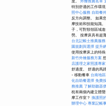
度。
外燴推薦名單
特別舒適的工作環
照中心服務
自助餐
反方向調整。 如果
摩技術和技能知識。
子，可對頸領區域進
勞。 按摩床具有超
台北記帳士推薦服務
園規劃與選擇
提升網
使用按摩床上的特殊
新竹外燴服務方案
想
店護理之家照護專家
舒適度。 舒適的馬
- 移動餐車
台南地區
化自助餐選擇
免費
務推薦
了解助聽器
枕有兩個內建立體聲
摩工作室？
換護照
辦理中心
專業記帳