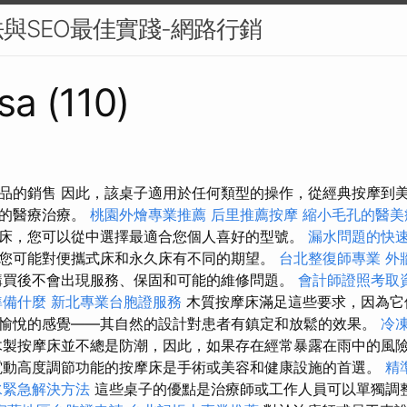
與SEO最佳實踐-網路行銷
sa (110)
品的銷售 因此，該桌子適用於任何類型的操作，從經典按摩到
平的醫療治療。
桃園外燴專業推薦
后里推薦按摩
縮小毛孔的醫美
床，您可以從中選擇最適合您個人喜好的型號。
漏水問題的快
您可能對便攜式床和永久床有不同的期望。
台北整復師專業
外
買後不會出現服務、保固和可能的維修問題。
會計師證照考取
準備什麼
新北專業台胞證服務
木質按摩床滿足這些要求，因為它
愉悅的感覺——其自然的設計對患者有鎮定和放鬆的效果。
冷
製按摩床並不總是防潮，因此，如果存在經常暴露在雨中的風
電動高度調節功能的按摩床是手術或美容和健康設施的首選。
精
水緊急解決方法
這些桌子的優點是治療師或工作人員可以單獨調