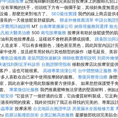
中中清路按摩
記憶海綿解剖面枕完美貼合按摩床上的臉頰孔切
沒有單獨的扶手，但頭枕下方有一個擱手架，其傾斜角度無需
摩設備，那麼您來對地方了。
SEO最佳實踐
我們的線上商店提供
漫長的一天後放鬆並舒緩肌肉。
辦桌外燴推薦清單
申請台胞證
植牙費用詳細說明
MT
台南專業搬家公司
納骨塔服務與選擇
散光
毛孔粗大醫美治療
500
南屯按摩服務
按摩床有助於放鬆疲勞的
耐油和其他按摩產品，這樣就不會輕易弄髒或損壞。
跳蚤防治與
有人造皮革，可以有多種顏色，淺色甚至黑色，因此與室內設計完
家中使用，並且經常用於執行其他類型的操作（睫毛延長、美
業餐飲設備推薦
老鼠問題快速解決
律師收費透明說明
到府外燴
快速找到附近牙科診所
台胞證辦理指南
移動按摩店比按摩室提供
訪客戶，這也可能很累。
高雄專業清潔公司
台中體態矯正服務
專
多人喜歡在自己家中使用按摩師的服務。
整復與整骨治療
身體
室，因此在家中使用此類服務要方便得多。 如果您想保護雙手
手套。
專業徵信社服務
我們推薦蜜蜂無法穿透的堅固材料，例如
輕鬆安排
“它提供了一個舒適的位置，它由優質材料製成，它足夠
經過長時間的搜索，我終於找到了我正在尋找的完美的、專業設
除蟲專家
按摩床用
台北地區台胞證申請
房屋漏水全面檢修方案
zu
筋膜沾黏撥筋技術
企業記帳高效服務
凝膠臉部枕頭完美貼合