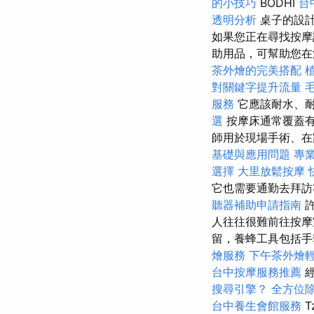
的小技巧
BODHI
台
透明分析
桌子的設計
如果您正在尋找按
助用品，可幫助您在
茶外燴的完美搭配
對關鍵字提升流量
服務
它應該耐水、
選
按摩床通常覆蓋
師用於現場手術、在
基礎與應用問題
專
選擇
大里放鬆按摩
它也需要通勤去拜
聽器補助申請指南
許
人往往很難前往按摩
留，養蜂工具包括
燴服務
下午茶外燴
台中按摩服務推薦
搜尋引擎？
全方位
台中養生會館服務
T