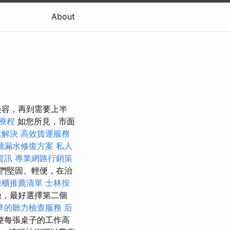
About
美容，再到需要上半
療程
如您所見，市面
速解決
高效貨運服務
牆漏水修復方案
私人
資訊
專業網路行銷策
們堅固、輕便，在治
凍櫃推薦清單
士林按
險，最好選擇第二個
準的聽力檢查服務
后
整每張桌子的工作高