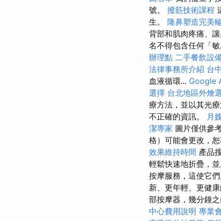
號。
撥筋技術課程
生。
隆鼻塑造完美
背部和肌肉疼痛、讓
名不得包含任何「敏
辦理點
二手餐飲設
法律事務所介紹
台
血液循環...
Google
選擇
台北地區外燴
療方法，並以其光療
不正確的資訊。
月
潔專家
圖片僅供參
格）可能會更改，
效果維持時間
產品搜
輕鬆快速地折疊，
按摩服務，這使它們
新、更年輕、更健康的
部按摩器，幾分鐘之
中心費用說明
專業