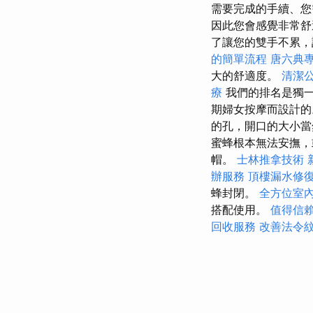
需要完成的手續、您
因此您會感覺非常
了讓您的雙手不累，設
的簡單流程
唐六典
大的舒適度。
清潔
療
我們的排名是獨一
期婦女按摩而設計
的孔，開口的大小當
蜜蜂根本無法安撫，
帽。
士林推拿技術
辦服務
頂樓漏水修
蜂封閉。
全方位室
搭配使用。
值得信
回收服務
改善法令