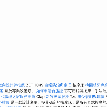
室內設計師推薦
ZET-1049
白蟻防治與處理
按摩床
桃園植牙專
案
屬於專業設備類。
如何申請台胞證
它可用於與按摩、手法治
永和護理之家服務推薦
Clap
新竹按摩服務
Tzu
塔位規劃與建議
心推薦
是一款設計豪華、極其穩定的按摩床，是所有泰式按摩