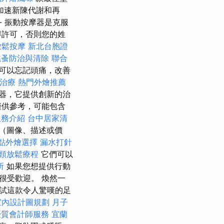
加速新陳代謝和再
- 振動按摩器是克服
得許可，否則您的姓
放鬆按摩
新北台胞證
跳蚤防治與清除
聯合
可以忘記頭痛，改善
治療
熱門外燴推薦
器，它提供創新的治
僅供參考，可能包含
服務介紹
台中居家清
（圖像、描述或價
點外燴選擇
漏水打針
頸放鬆療程
它們可以
所
如果您想提供行動
很受歡迎。 煥然一
試這款令人驚嘆的足
室內設計圖規劃
月子
優質會計師服務
宜蘭