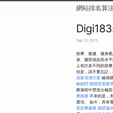
網站排名算法
Digi183
Sep 12, 2013
按摩、復健、健身產
身、腿部或抬高水
上有許多不同的按摩
但是，請不要忘記，
居家清潔方案
確保購
略顧問
辦護照需要
療過程中營造出極其
摩推薦
不幸的是，木
選項。 如今，具有
里按摩服務
牆壁漏