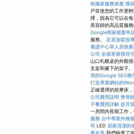
南搬家服務推薦
獲
戶並使您的工作更
擇，因為它可以在每
美容師的高品質服務
Google商家檔案申
服務。
足底放鬆按
養護中心單人房推薦
公司
全面掌握搜尋
山口札幌桌的外觀很
支架和腋下的架子。 
用的Google SEO
打造專業網站的WordP
正確選擇的按摩床，
公司費用說明
整脊
子餐費用詳解
提升當
一房間內長期工作，便
服務
台中專業外燴
司
LED
居家清潔的
薦名單
我們檢查了