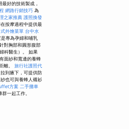
用最好的技術製成，
程
網路行銷技巧
為
理之家推薦
護照換發
在按摩過程中提供最
中式外燴菜單
台中水
摩室是專為孕婦和哺乳
針對胸部和圓形腹部
婦科醫生）。 如果
有面紗和寬邊的養蜂
要距離。
旅行社護照代
拉到腋下，可提供防
紗也可與養蜂人襯衫
ffet方案
二手攤車
蜂群一起工作。