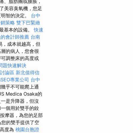
痛、脂肪團或腫脹，
了美容臭氧機，您足
更明智的決定。
台中
行銷策略
雙下巴緊緻
最基本的設備。
快速
賴的會計師推薦
台南
易，成本就越高，但
高層的病人，您會很
即可調整床的高度或
問題快速解決
骨討論區
新北值得信
SEO專業公司
台中
們幾乎不可能爬上通
dica Osaka的
之一是升降器，但沒
和一個用於雙手的鉸
部按摩器，為您的足部
為您的雙手提供了空
高度為
桃園台胞證