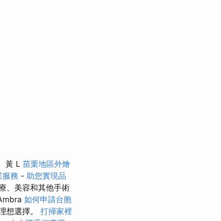
黃 L
苗栗地區外燴
業服務
-
助您實現品
療、美容和其他手術
Ambra
如何申請台胞
的理想選擇。
打掃家裡