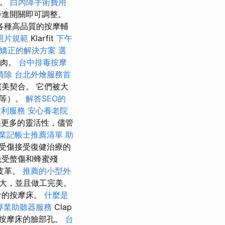
口。
白內障手術費用
步進開關即可調整。
各種高品質的按摩輔
照片規範
Klarfit
下午
矯正的解決方案
選
肌肉。
台中排毒按摩
清除
台北外燴服務首
美契合。 它們被大
容等）。
解答SEO的
便利服務
安心養老院
更多的靈活性，儘管
業記帳士推薦清單
助
受傷接受復健治療的
免受螫傷和蜂蜜殘
皮革。
推薦的小型外
大，並且做工完美。
計的按摩床。
什麼是
專業助聽器服務
Clap
按摩床的臉部孔。
台