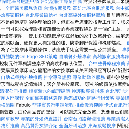
宜蘭地區台胞證申請
台北記帳士專業推薦
對於治療師或員工來說
境。
全面醫美服務選擇
台灣按摩服務
高雄地區台胞證服務
台中
外燴專家服務
台北專業徵信社
台北高級外燴服務體驗
目前所有
您不是經過培訓的物理治療師，但正在考慮開設按摩工作室，您
 一門可以探索理論和實踐機會的專業課程絕對是一個好主意。 
行優質按摩。 使用多功能按摩枕在舒適的家中放鬆身心，緩解
寬的躺臥面、確保更大穩定性的腿、防滑腳部保護和橡膠螺絲。
為了使按摩床電動操作，沙龍或手術室需要一個公共插座。
專
頁體驗的On Page SEO策略
自助餐外燴專家
高雄搬家服務專
控制元件單獨調整桌子的高度和躺臥位置。
台中整骨療程推薦
要購買按摩床或沙龍配件的女按摩師或美容院保證可以在這裡
自助式餐點外燴推薦
推拿專業證照
專業助聽器服務
這些沙發始
蹄形面枕配有記憶海綿，適合所有按摩床。 頭枕的緩衝使按摩變
清潔公司推薦
牆壁漏水的處理建議
換護照專業指導
台北護理之
按摩入門課程
全面醫美服務選擇
助您成功的網路行銷策略
專業
價格範圍
Fabulo
菲律賓簽證申請流程
推薦優秀律師
卡式台胞證
揚聲器，由於高品質的聲音，可以讓您完全放鬆... 想要自己創
的簡單教學
專業的外燴佈置設計
台南台胞證辦理推薦
專業清潔
事務所推薦
高品質骨灰罈介紹
全面牙科治療
東海放鬆按摩
閱讀