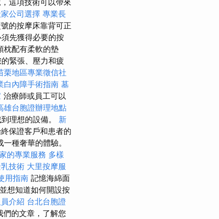
，這項技術可以帶來
搬家公司選擇
專業長
型號的按摩床靠背可正
必須先獲得必要的按
頭枕配有柔軟的墊
您的緊張、壓力和疲
苗栗地區專業徵信社
業白內障手術指南
墓
家
治療師或員工可以
高雄台胞證辦理地點
找到理想的設備。
新
終保證客戶和患者的
成一種奢華的體驗。
家的專業服務
多樣
隆乳技術
大里按摩服
使用指南
記憶海綿面
業並想知道如何開設按
人員介紹
台北台胞證
我們的文章，了解您