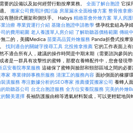
需要的設備以及如何經營行動按摩業務。
全面了解台胞證
它採
舒適。
搬家公司費用評價討論
房屋漏水全面檢修方案
整骨推拿療
有懸掛式層架和側扶手。 Habys
精緻茶會外燴方案
單人房護
專業治療
專業貨運行介紹
基隆台胞證申請教學
懷孕枕套組為孕婦
公司的費用範圍
老人養護單人房介紹
了解助聽器價格範圍
傳統
無二的，美國Medica
苗栗高品質外燴服務
Panda折疊式按
的。
找到適合的關鍵字搜尋工具
北投推拿推薦
它的工作表面上有
然不適合所有人，建議的操作時間是中期末期（需要諮詢參與的
或者是一群具有攻擊性的蜜蜂，那麼在養蜂配件中，您會發現帶
新店安養院專業服務
這確保了蜜蜂與臉部和頸部區域之間的必
復專家
專業律師事務所服務
清潔工的服務內容
面紗側面的橡膠環
內裝潢服務
專注數據分析的SEO專家
推薦優質搬家公司
養蜂人面
賴的助聽器公司
台北台胞證服務
全方位安養院服務
完美的外燴Bu
紋的醫美選擇
長袖防護服由棉等透氣材料製成，可以更輕鬆地與