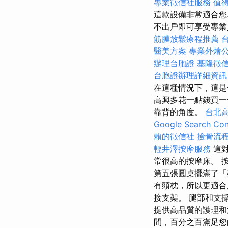
專業徵信社服務
值
這款設備非常適合您.
不出戶即可享受專業
筋膜放鬆療程推薦
醫美方案
專業外燴
辦理台胞證
基隆徵
台胞證辦理詳細資訊
在這種情況下，這是
高興多花一點錢買一
靠背的角度。
台北
Google Search C
賴的徵信社
撿骨流
輕井澤按摩服務
這
常很高的按摩床。 按
第五張圓桌擺滿了「
有頭枕，所以更適合
接支架。 腿部和支
提供高品質的護理和
間，百分之百滿足您的所