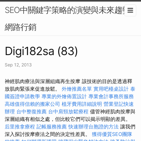
SEO中關鍵字策略的演變與未來趨勢-
網路行銷
Digi182sa (83)
Sep 12, 2013
神經肌肉療法與深層組織再生按摩 該技術的目的是透過釋
放肌肉緊張來促進放鬆。
外燴推薦名單
實用吧檯桌設計
泰
國簽證申請教學
專業的外燴佈置設計
專業會計事務所服務
高雄值得信賴的搬家公司
植牙費用詳細說明
營業登記快速
辦理
台中整復推薦
台中肩頸放鬆療程
儘管神經肌肉按摩與
深層組織有相似之處，但比較它們可以揭示明顯的差異。
后里推拿療程
記帳服務推薦
快速辦理台胞證的方法
讓我們
深入探討按摩療法之間的決定性差異。
獲得優質SEO團隊