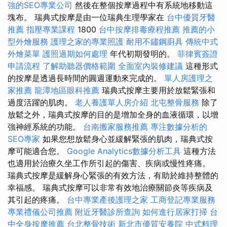
強的SEO專業公司
然後在整個按摩過程中有系統地移動這
塊布。 瑞典式按摩是由一位瑞典生理學家在
台中優質牙醫
推薦
指壓專業課程
1800
台中按摩排毒療程推薦
推薦的小
型外燴服務
護理之家的專業照護
耐用不鏽鋼廚具
傳統中式
外燴菜單
護照過期如何處理
年代初期發明的。
菲律賓簽證
申請流程
了解助聽器價格範圍
全面室內裝修建議
這種形式
的按摩是透過長時間的圓週運動來完成的。
單人房護理之
家推薦
龍潭地區眼科推薦
瑞典式按摩主要用於放鬆緊張和
過度活躍的肌肉。
老人養護單人房介紹
北屯整骨服務
除了
放鬆之外，瑞典式按摩的目的是增加全身的血液循環，以增
強神經系統的功能。
台南搬家服務推薦
專注數據分析的
SEO專家
如果您想放鬆身心並緩解緊張的肌肉，瑞典式按
摩可能適合您。
Google Analytics數據分析工具
這種方法
也適用於治療久坐工作所引起的傷害、疾病或慢性疼痛。
瑞典式按摩是緩解身心緊張的有效方法，有助於維持整體的
幸福感。 瑞典式按摩可以非常有效地治療關節炎等疾病及
其引起的疼痛。
台中專業產後護理之家
工商登記專業服務
專業禮儀公司推薦
附近牙醫診所查詢
如何進行居家打掃
台
中全身按摩推薦
台北整骨技術
新北市優質安養院
中式料理