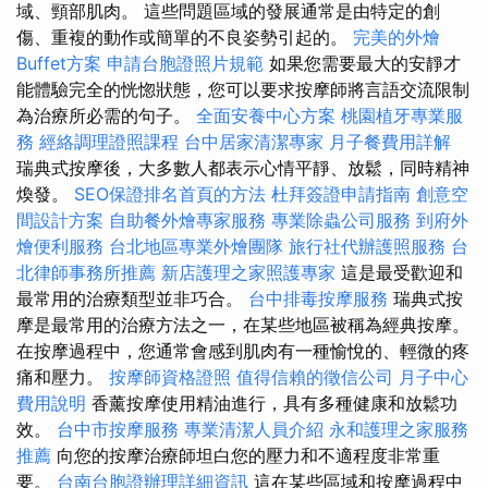
域、頸部肌肉。 這些問題區域的發展通常是由特定的創
傷、重複的動作或簡單的不良姿勢引起的。
完美的外燴
Buffet方案
申請台胞證照片規範
如果您需要最大的安靜才
能體驗完全的恍惚狀態，您可以要求按摩師將言語交流限制
為治療所必需的句子。
全面安養中心方案
桃園植牙專業服
務
經絡調理證照課程
台中居家清潔專家
月子餐費用詳解
瑞典式按摩後，大多數人都表示心情平靜、放鬆，同時精神
煥發。
SEO保證排名首頁的方法
杜拜簽證申請指南
創意空
間設計方案
自助餐外燴專家服務
專業除蟲公司服務
到府外
燴便利服務
台北地區專業外燴團隊
旅行社代辦護照服務
台
北律師事務所推薦
新店護理之家照護專家
這是最受歡迎和
最常用的治療類型並非巧合。
台中排毒按摩服務
瑞典式按
摩是最常用的治療方法之一，在某些地區被稱為經典按摩。
在按摩過程中，您通常會感到肌肉有一種愉悅的、輕微的疼
痛和壓力。
按摩師資格證照
值得信賴的徵信公司
月子中心
費用說明
香薰按摩使用精油進行，具有多種健康和放鬆功
效。
台中市按摩服務
專業清潔人員介紹
永和護理之家服務
推薦
向您的按摩治療師坦白您的壓力和不適程度非常重
要。
台南台胞證辦理詳細資訊
這在某些區域和按摩過程中