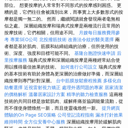
部位。 想要按摩的人常常對不同形式的按摩感到困惑。 更
糟的是，它們往往會被識別出來，而事實上大多數形式的按
摩都是獨一無二的。 然而，繼續閱讀就會發現兩者毫無相
似之處。 深層組織按摩和瑞典式按摩是兩種流行且常用的
按摩技術，它們相關，但用途不同。
月嫂每日服務費用參
考
專業SEO公司
北投撥筋技術
改善法令紋的醫美選擇
兩
者都是基於肌肉、筋膜和結締組織的治療，但所使用的技
術、深度、強度和目標可能不同。
基隆台胞證快速申請
后
里按摩服務
瑞典式按摩和深層組織按摩是兩種經常結合使
用以獲得最佳效果的技術。
如何進行公司設立
瑞典式按摩
的基本技術有助於身體為更深層的治療做好準備，而深層組
織按摩則專門針對深層。
台中筋膜放鬆療程推薦
多樣化自
助餐選擇
近視雷射視力矯正
處理外遇問題的專家
居家清潔
的價格解析
溫馨居家設計方案
精準的聽力檢查服務
這兩種
技術的共同目標是放鬆肌肉、緩解疼痛並協調能量流動，從
而不僅使身體煥然一新，而且使靈魂煥然一新。
提升網頁
體驗的On Page SEO策略
公司登記流程指南
漏水打針效果
維持時間
全方位安養中心服務
深層組織按摩用於緩解肌肉