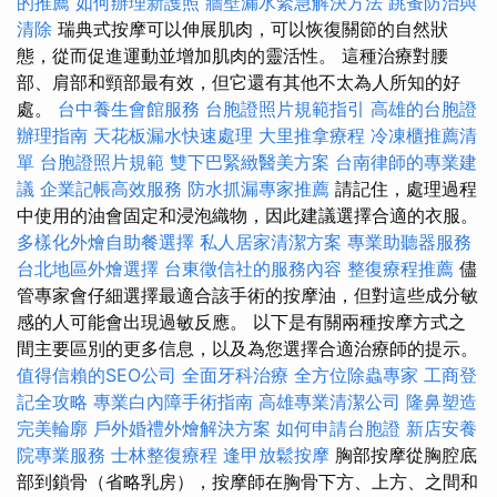
的推薦
如何辦理新護照
牆壁漏水緊急解決方法
跳蚤防治與
清除
瑞典式按摩可以伸展肌肉，可以恢復關節的自然狀
態，從而促進運動並增加肌肉的靈活性。 這種治療對腰
部、肩部和頸部最有效，但它還有其他不太為人所知的好
處。
台中養生會館服務
台胞證照片規範指引
高雄的台胞證
辦理指南
天花板漏水快速處理
大里推拿療程
冷凍櫃推薦清
單
台胞證照片規範
雙下巴緊緻醫美方案
台南律師的專業建
議
企業記帳高效服務
防水抓漏專家推薦
請記住，處理過程
中使用的油會固定和浸泡織物，因此建議選擇合適的衣服。
多樣化外燴自助餐選擇
私人居家清潔方案
專業助聽器服務
台北地區外燴選擇
台東徵信社的服務內容
整復療程推薦
儘
管專家會仔細選擇最適合該手術的按摩油，但對這些成分敏
感的人可能會出現過敏反應。 以下是有關兩種按摩方式之
間主要區別的更多信息，以及為您選擇合適治療師的提示。
值得信賴的SEO公司
全面牙科治療
全方位除蟲專家
工商登
記全攻略
專業白內障手術指南
高雄專業清潔公司
隆鼻塑造
完美輪廓
戶外婚禮外燴解決方案
如何申請台胞證
新店安養
院專業服務
士林整復療程
逢甲放鬆按摩
胸部按摩從胸腔底
部到鎖骨（省略乳房），按摩師在胸骨下方、上方、之間和