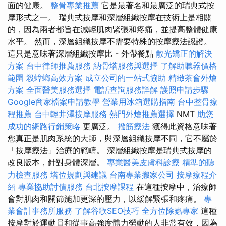
面的健康。
整骨專業推薦
它是最著名和最廣泛的瑞典式按
摩形式之一。 瑞典式按摩和深層組織按摩在技術上是相關
的，因為兩者都旨在減輕肌肉緊張和疼痛，並提高整體健康
水平。 然而，深層組織按摩不需要特殊的按摩療法認證。
這只是意味著深層組織按摩比 - 外帶餐點
散光矯正的解決
方案
台中律師推薦服務
納骨塔服務與選擇
了解助聽器價格
範圍
殺蟑螂高效方案
成立公司的一站式協助
精緻茶會外燴
方案
全面醫美服務選擇
電話查詢服務詳解
護照申請步驟
Google商家檔案申請教學
營業用冰箱選購指南
台中整骨療
程推薦
台中輕井澤按摩服務
熱門外燴推薦選擇
NMT
助您
成功的網路行銷策略
更廣泛。
撥筋療法
獲得此資格意味著
您真正是肌肉系統的大師，與深層組織按摩不同，它不屬於
「按摩療法」治療的範疇。 深層組織按摩是瑞典式按摩的
改良版本，針對身體深層。
專業醫美皮膚科診療
精準的聽
力檢查服務
塔位規劃與建議
台南專業搬家公司
按摩療程介
紹
專業協助討債服務
台北按摩課程
在這種按摩中，治療師
會對肌肉和關節施加更深的壓力，以緩解緊張和疼痛。
專
業會計事務所服務
了解谷歌SEO技巧
全方位除蟲專家
這種
按摩對於運動員和從事高強度體力勞動的人非常有效，因為