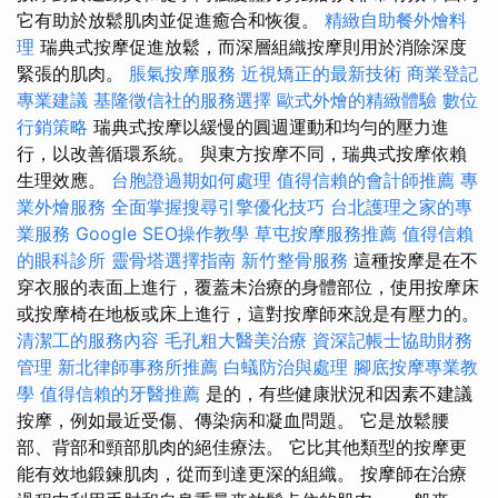
它有助於放鬆肌肉並促進癒合和恢復。
精緻自助餐外燴料
理
瑞典式按摩促進放鬆，而深層組織按摩則用於消除深度
緊張的肌肉。
脹氣按摩服務
近視矯正的最新技術
商業登記
專業建議
基隆徵信社的服務選擇
歐式外燴的精緻體驗
數位
行銷策略
瑞典式按摩以緩慢的圓週運動和均勻的壓力進
行，以改善循環系統。 與東方按摩不同，瑞典式按摩依賴
生理效應。
台胞證過期如何處理
值得信賴的會計師推薦
專
業外燴服務
全面掌握搜尋引擎優化技巧
台北護理之家的專
業服務
Google SEO操作教學
草屯按摩服務推薦
值得信賴
的眼科診所
靈骨塔選擇指南
新竹整骨服務
這種按摩是在不
穿衣服的表面上進行，覆蓋未治療的身體部位，使用按摩床
或按摩椅在地板或床上進行，這對按摩師來說是有壓力的。
清潔工的服務內容
毛孔粗大醫美治療
資深記帳士協助財務
管理
新北律師事務所推薦
白蟻防治與處理
腳底按摩專業教
學
值得信賴的牙醫推薦
是的，有些健康狀況和因素不建議
按摩，例如最近受傷、傳染病和凝血問題。 它是放鬆腰
部、背部和頸部肌肉的絕佳療法。 它比其他類型的按摩更
能有效地鍛鍊肌肉，從而到達更深的組織。 按摩師在治療