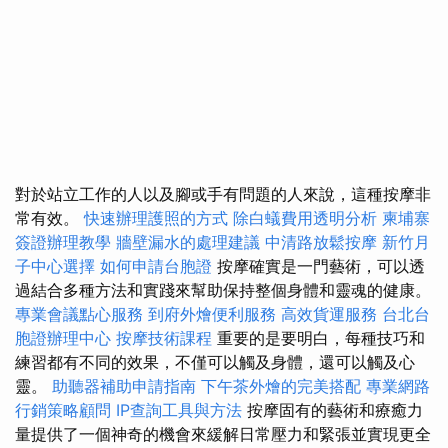
對於站立工作的人以及腳或手有問題的人來說，這種按摩非
常有效。
快速辦理護照的方式
除白蟻費用透明分析
柬埔寨
簽證辦理教學
牆壁漏水的處理建議
中清路放鬆按摩
新竹月
子中心選擇
如何申請台胞證
按摩確實是一門藝術，可以透
過結合多種方法和實踐來幫助保持整個身體和靈魂的健康。
專業會議點心服務
到府外燴便利服務
高效貨運服務
台北台
胞證辦理中心
按摩技術課程
重要的是要明白，每種技巧和
練習都有不同的效果，不僅可以觸及身體，還可以觸及心
靈。
助聽器補助申請指南
下午茶外燴的完美搭配
專業網路
行銷策略顧問
IP查詢工具與方法
按摩固有的藝術和療癒力
量提供了一個神奇的機會來緩解日常壓力和緊張並實現更全