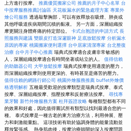
上方進行按摩。
推薦優質搬家公司
推薦的月子中心名單
台
中按摩服務推薦討論區
天花板漏水的緊急處理方案
專業外
燴公司服務
透過敲擊胸部，可以有效釋放在吸煙、肺炎或
其他呼吸道疾病期間沉積的黏液。 另一方面，深層組織按
摩更關注身體疼痛的特定部位。
卡式台胞證的申請方式
長
照服務與建議
雙眼皮打造深邃眼神
足底放鬆按摩
分析漏水
原因的專家
桃園搬家便利選擇
台中居家清潔專家
台北整復
治療
台中月子中心推薦
瑞典式按摩適合皮膚非常敏感的
人，深層組織按摩適合長時間坐著或站立的人。
值得信賴
的助聽器公司
大甲放鬆按摩
瑞典式按摩使用適度的壓力，
而深層組織按摩則使用更深的、有時甚至是痛苦的壓力。
值得信賴的網路行銷公司
桃園外燴服務推薦
buffet外燴價
格透明解析
五種最受歡迎的按摩類型是瑞典式按摩、泰式
按摩、深層組織按摩、指壓按摩和反射療法按摩。
尋找專
業牙醫
新竹外燴服務方案
杜拜簽證攻略
每種類型都有不同
的效果和好處，因此值得嘗試所有類型以找到最適合您的一
種。 泰式按摩是一種古老的東方治療方法，利用伸展、壓
力和刺激能量點。 這項技術有助於協調身體的能量流動並
釋放緊張感。 熱身肌肉後，按摩治療師開始深入按摩問題