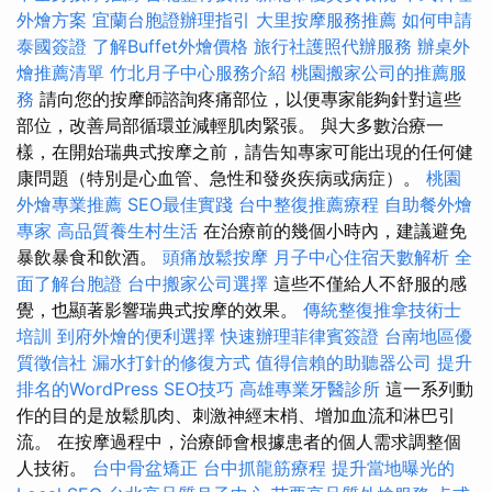
外燴方案
宜蘭台胞證辦理指引
大里按摩服務推薦
如何申請
泰國簽證
了解Buffet外燴價格
旅行社護照代辦服務
辦桌外
燴推薦清單
竹北月子中心服務介紹
桃園搬家公司的推薦服
務
請向您的按摩師諮詢疼痛部位，以便專家能夠針對這些
部位，改善局部循環並減輕肌肉緊張。 與大多數治療一
樣，在開始瑞典式按摩之前，請告知專家可能出現的任何健
康問題（特別是心血管、急性和發炎疾病或病症）。
桃園
外燴專業推薦
SEO最佳實踐
台中整復推薦療程
自助餐外燴
專家
高品質養生村生活
在治療前的幾個小時內，建議避免
暴飲暴食和飲酒。
頭痛放鬆按摩
月子中心住宿天數解析
全
面了解台胞證
台中搬家公司選擇
這些不僅給人不舒服的感
覺，也顯著影響瑞典式按摩的效果。
傳統整復推拿技術士
培訓
到府外燴的便利選擇
快速辦理菲律賓簽證
台南地區優
質徵信社
漏水打針的修復方式
值得信賴的助聽器公司
提升
排名的WordPress SEO技巧
高雄專業牙醫診所
這一系列動
作的目的是放鬆肌肉、刺激神經末梢、增加血流和淋巴引
流。 在按摩過程中，治療師會根據患者的個人需求調整個
人技術。
台中骨盆矯正
台中抓龍筋療程
提升當地曝光的