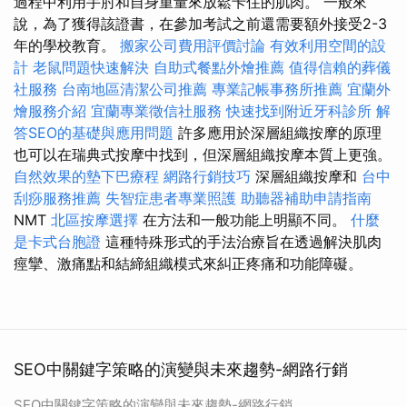
過程中利用手肘和自身重量來放鬆卡住的肌肉。 一般來
說，為了獲得該證書，在參加考試之前還需要額外接受2-3
年的學校教育。
搬家公司費用評價討論
有效利用空間的設
計
老鼠問題快速解決
自助式餐點外燴推薦
值得信賴的葬儀
社服務
台南地區清潔公司推薦
專業記帳事務所推薦
宜蘭外
燴服務介紹
宜蘭專業徵信社服務
快速找到附近牙科診所
解
答SEO的基礎與應用問題
許多應用於深層組織按摩的原理
也可以在瑞典式按摩中找到，但深層組織按摩本質上更強。
自然效果的墊下巴療程
網路行銷技巧
深層組織按摩和
台中
刮痧服務推薦
失智症患者專業照護
助聽器補助申請指南
NMT
北區按摩選擇
在方法和一般功能上明顯不同。
什麼
是卡式台胞證
這種特殊形式的手法治療旨在透過解決肌肉
痙攣、激痛點和結締組織模式來糾正疼痛和功能障礙。
SEO中關鍵字策略的演變與未來趨勢-網路行銷
SEO中關鍵字策略的演變與未來趨勢-網路行銷