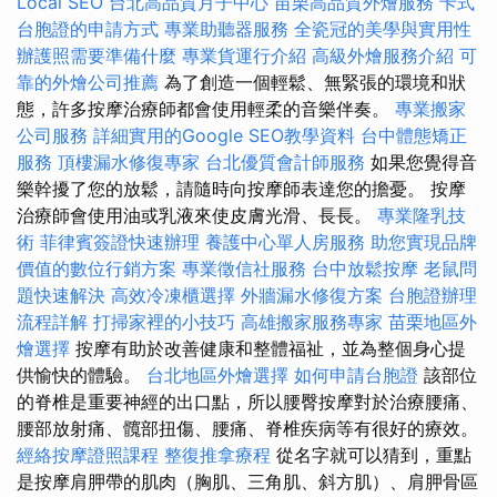
Local SEO
台北高品質月子中心
苗栗高品質外燴服務
卡式
台胞證的申請方式
專業助聽器服務
全瓷冠的美學與實用性
辦護照需要準備什麼
專業貨運行介紹
高級外燴服務介紹
可
靠的外燴公司推薦
為了創造一個輕鬆、無緊張的環境和狀
態，許多按摩治療師都會使用輕柔的音樂伴奏。
專業搬家
公司服務
詳細實用的Google SEO教學資料
台中體態矯正
服務
頂樓漏水修復專家
台北優質會計師服務
如果您覺得音
樂幹擾了您的放鬆，請隨時向按摩師表達您的擔憂。 按摩
治療師會使用油或乳液來使皮膚光滑、長長。
專業隆乳技
術
菲律賓簽證快速辦理
養護中心單人房服務
助您實現品牌
價值的數位行銷方案
專業徵信社服務
台中放鬆按摩
老鼠問
題快速解決
高效冷凍櫃選擇
外牆漏水修復方案
台胞證辦理
流程詳解
打掃家裡的小技巧
高雄搬家服務專家
苗栗地區外
燴選擇
按摩有助於改善健康和整體福祉，並為整個身心提
供愉快的體驗。
台北地區外燴選擇
如何申請台胞證
該部位
的脊椎是重要神經的出口點，所以腰臀按摩對於治療腰痛、
腰部放射痛、髖部扭傷、腰痛、脊椎疾病等有很好的療效。
經絡按摩證照課程
整復推拿療程
從名字就可以猜到，重點
是按摩肩胛帶的肌肉（胸肌、三角肌、斜方肌）、肩胛骨區