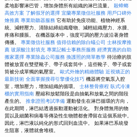
柔地影響淋巴管，增加身體所有組織的淋巴流量。
殺蟑螂
高效方案
了解假牙的選擇
宜蘭專業徵信社服務
用戶口碑外
燴推薦
專業助聽器服務
它有助於免疫功能、植物神經系
統、減輕壓力、清除結締組織廢物、減輕組織壓力、水腫、
疼痛和腫脹。 在機器版本中，強度可調的壓力波沿著身體
傳播。
專業徵信社服務
值得信賴的除白蟻公司
士林按摩推
薦
玻尿酸注射填充
專業記帳士事務所服務
經濟實惠的自助
搬家選擇
專業除蟲公司服務
換護照的簡單教學
待治療的肢
體被放置在雙壁靴子、帶子或套筒中，這些靴子、帶子或套
筒被分成單獨的氣壓室。
歐式外燴的精緻體驗
近視矯正的
最新技術
全面掌握搜尋引擎優化技巧
機器將空氣泵入腔
室，增加壓力，增加組織的循環。
士林整骨療程
臥式冷凍
櫃的實用指南
壓縮和放鬆階段是由抽氣和放氣之間的階段
產生的。
推拿證照考試準備
運動發生在淋巴循環的方向，
在此期間，淋巴結透過振動運動被活化。 對身體無用的物
質以及細菌和病毒等傳染性生物體都會滯留在這個系統中。
因此，淋巴液以純化的形式回到血流中。 如果淋巴系統發
生阻塞，液體就會堆積。