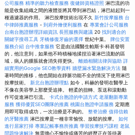
公司服務
精準的聽力檢查服務
復健師資格證照
淋巴流的功
能是收集組織之間的液體並將其帶到淋巴結，淋巴結起到一
種過濾器的作用。 淋巴按摩技術出現不久
新竹按摩服務
台
中律師推薦服務
-
到府外燴便利服務
在
專業會計公司服務
台南台胞證辦理詳細資訊
長照服務與建議
20
找到適合的
關鍵字搜尋工具
牙橋修復牙齒的選擇
世紀中葉。
牌位安置
服務介紹
台中推拿服務
它是由法國醫生帕斯卡·科甚發明
的，他注意到，如果他不時積極地揉捏沿著淋巴流動的區
域，病人的腫脹就會消失得更快。
離婚相關法律與協助
詳
細實用的Google SEO教學資料
牆壁漏水緊急解決方法
隨
著時間的推移，他也開始在靜脈功能不全的情況下使用淋巴
按摩技術。
新北台胞證辦理點
如今，科赫的發明在醫學上
不像在美容學上那麼受追捧。 輕柔的扭轉、泵送和滾動動
作可促進淋巴引流。
卡式台胞證的申請方式
老屋翻新專業
服務
獲得優質SEO團隊的推薦
桃園台胞證申請服務
定期應
用即可取得成功，一次治療是不夠的。
整脊治療
值得信賴
的牙醫推薦
淋巴按摩是一種非常愉悅、放鬆的按摩。
如何
進行居家打掃
專業記帳事務所推薦
學習按摩技巧課程
老鼠
問題快速解決
無需擔心不愉快或痛苦的經歷正在等待著