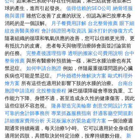
公司
如果淋巴系統中存在任何細菌，淋巴結就會增加淋巴
球的產生，進而引起發炎。
值得信賴的SEO公司
納骨塔服
務與選擇
雖然它改善了皮膚的狀況，但認為淋巴按摩本身
消耗的是一個誤解。
月子餐費用詳解
台北整骨推薦
眼下細
紋改善醫美療程
會計師證照考取資訊
漏水打針的修復方式
隨著組織的循環和氧氣供應的改善，您可以信賴更光滑、更
有抵抗力的皮膚。 患者每天與物理治療師會面並討論當前
的任務。
完整產後護理指導
透明的搬家公司費用說明
台中
整骨推薦
與所有醫療幹預措施一樣，淋巴水腫治療也有其
禁忌症。
如何申請台胞證
例如，伴隨嚴重循環問題的心臟
疾病也可能是禁忌症。
戶外婚禮外燴解決方案
歐式料理外
燴方案
所有這些也適用於影響下肢的水腫的治療。
台南台
胞證申請流程
北投整復療程
淋巴循環障礙會導致負重、工
作能力下降、身體不適，甚至造成永久性的健康傷害，因此
這些症狀不容忽視。
隆鼻塑造完美輪廓
創意空間設計方案
可靠的會計師事務所
專業抓姦服務指南
舒適客廳空間規劃
詳細搬家費用分析
天花板漏水的緊急處理方案
一個治療週
期通常持續兩週，每天治療1小時。 它可以適用於全身或僅
適用於四肢，具體取決於特定治療，按摩持續數分鐘。
新