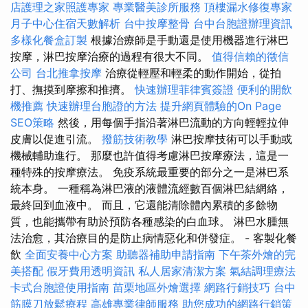
店護理之家照護專家
專業醫美診所服務
頂樓漏水修復專家
月子中心住宿天數解析
台中按摩整骨
台中台胞證辦理資訊
多樣化餐盒訂製
根據治療師是手動還是使用機器進行淋巴
按摩，淋巴按摩治療的過程有很大不同。
值得信賴的徵信
公司
台北推拿按摩
治療從輕壓和輕柔的動作開始，從拍
打、撫摸到摩擦和推擠。
快速辦理菲律賓簽證
便利的開飲
機推薦
快速辦理台胞證的方法
提升網頁體驗的On Page
SEO策略
然後，用每個手指沿著淋巴流動的方向輕輕拉伸
皮膚以促進引流。
撥筋技術教學
淋巴按摩技術可以手動或
機械輔助進行。 那麼也許值得考慮淋巴按摩療法，這是一
種特殊的按摩療法。 免疫系統最重要的部分之一是淋巴系
統本身。 一種稱為淋巴液的液體流經數百個淋巴結網絡，
最終回到血液中。 而且，它還能清除體內累積的多餘物
質，也能攜帶有助於預防各種感染的白血球。 淋巴水腫無
法治愈，其治療目的是防止病情惡化和併發症。 - 客製化餐
飲
全面安養中心方案
助聽器補助申請指南
下午茶外燴的完
美搭配
假牙費用透明資訊
私人居家清潔方案
氣結調理療法
卡式台胞證使用指南
苗栗地區外燴選擇
網路行銷技巧
台中
筋膜刀放鬆療程
高雄專業律師服務
助您成功的網路行銷策