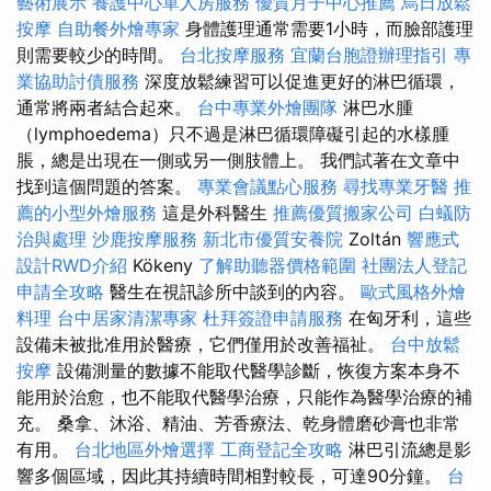
藝術展示
養護中心單人房服務
優質月子中心推薦
烏日放鬆
按摩
自助餐外燴專家
身體護理通常需要1小時，而臉部護理
則需要較少的時間。
台北按摩服務
宜蘭台胞證辦理指引
專
業協助討債服務
深度放鬆練習可以促進更好的淋巴循環，
通常將兩者結合起來。
台中專業外燴團隊
淋巴水腫
（lymphoedema）只不過是淋巴循環障礙引起的水樣腫
脹，總是出現在一側或另一側肢體上。 我們試著在文章中
找到這個問題的答案。
專業會議點心服務
尋找專業牙醫
推
薦的小型外燴服務
這是外科醫生
推薦優質搬家公司
白蟻防
治與處理
沙鹿按摩服務
新北市優質安養院
Zoltán
響應式
設計RWD介紹
Kökeny
了解助聽器價格範圍
社團法人登記
申請全攻略
醫生在視訊診所中談到的內容。
歐式風格外燴
料理
台中居家清潔專家
杜拜簽證申請服務
在匈牙利，這些
設備未被批准用於醫療，它們僅用於改善福祉。
台中放鬆
按摩
設備測量的數據不能取代醫學診斷，恢復方案本身不
能用於治愈，也不能取代醫學治療，只能作為醫學治療的補
充。 桑拿、沐浴、精油、芳香療法、乾身體磨砂膏也非常
有用。
台北地區外燴選擇
工商登記全攻略
淋巴引流總是影
響多個區域，因此其持續時間相對較長，可達90分鐘。
台