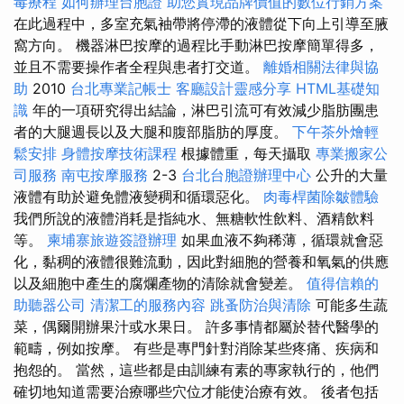
毒療程
如何辦理台胞證
助您實現品牌價值的數位行銷方案
在此過程中，多室充氣袖帶將停滯的液體從下向上引導至腋
窩方向。 機器淋巴按摩的過程比手動淋巴按摩簡單得多，
並且不需要操作者全程與患者打交道。
離婚相關法律與協
助
2010
台北專業記帳士
客廳設計靈感分享
HTML基礎知
識
年的一項研究得出結論，淋巴引流可有效減少脂肪團患
者的大腿週長以及大腿和腹部脂肪的厚度。
下午茶外燴輕
鬆安排
身體按摩技術課程
根據體重，每天攝取
專業搬家公
司服務
南屯按摩服務
2-3
台北台胞證辦理中心
公升的大量
液體有助於避免體液變稠和循環惡化。
肉毒桿菌除皺體驗
我們所說的液體消耗是指純水、無糖軟性飲料、酒精飲料
等。
柬埔寨旅遊簽證辦理
如果血液不夠稀薄，循環就會惡
化，黏稠的液體很難流動，因此對細胞的營養和氧氣的供應
以及細胞中產生的腐爛產物的清除就會變差。
值得信賴的
助聽器公司
清潔工的服務內容
跳蚤防治與清除
可能多生蔬
菜，偶爾開辦果汁或水果日。 許多事情都屬於替代醫學的
範疇，例如按摩。 有些是專門針對消除某些疼痛、疾病和
抱怨的。 當然，這些都是由訓練有素的專家執行的，他們
確切地知道需要治療哪些穴位才能使治療有效。 後者包括