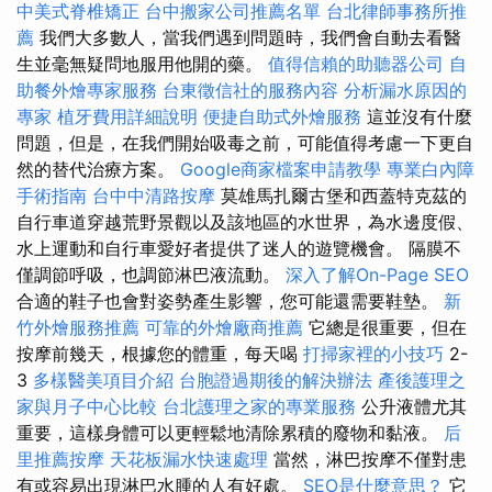
中美式脊椎矯正
台中搬家公司推薦名單
台北律師事務所推
薦
我們大多數人，當我們遇到問題時，我們會自動去看醫
生並毫無疑問地服用他開的藥。
值得信賴的助聽器公司
自
助餐外燴專家服務
台東徵信社的服務內容
分析漏水原因的
專家
植牙費用詳細說明
便捷自助式外燴服務
這並沒有什麼
問題，但是，在我們開始吸毒之前，可能值得考慮一下更自
然的替代治療方案。
Google商家檔案申請教學
專業白內障
手術指南
台中中清路按摩
莫雄馬扎爾古堡和西蓋特克茲的
自行車道穿越荒野景觀以及該地區的水世界，為水邊度假、
水上運動和自行車愛好者提供了迷人的遊覽機會。 隔膜不
僅調節呼吸，也調節淋巴液流動。
深入了解On-Page SEO
合適的鞋子也會對姿勢產生影響，您可能還需要鞋墊。
新
竹外燴服務推薦
可靠的外燴廠商推薦
它總是很重要，但在
按摩前幾天，根據您的體重，每天喝
打掃家裡的小技巧
2-
3
多樣醫美項目介紹
台胞證過期後的解決辦法
產後護理之
家與月子中心比較
台北護理之家的專業服務
公升液體尤其
重要，這樣身體可以更輕鬆地清除累積的廢物和黏液。
后
里推薦按摩
天花板漏水快速處理
當然，淋巴按摩不僅對患
有或容易出現淋巴水腫的人有好處。
SEO是什麼意思？
它