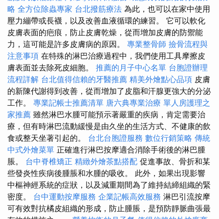
略
全方位除蟲專家
台北撥筋療法
為此，也可以在家中使用
壓力繃帶或長襪，以及改善血液循環的練習。 它可以軟化
皮膚表面的疤痕，防止皮膚乾燥，從而增加皮膚的防禦能
力，這可能是許多皮膚病的原因。
專業整骨師
撿骨流程與
注意事項
在特殊的淋巴治療過程中，我們使用工具摩擦皮
膚表面並去除死皮細胞。
推薦的月子中心名單
台胞證辦理
流程詳解
台北值得信賴的牙醫推薦
精美外燴點心品項
皮膚
的新陳代謝得到改善，從而增加了皮脂和汗腺更強大的分泌
工作。
專業記帳士推薦清單
唐六典專業治療
單人房護理之
家推薦
雖然淋巴水腫可能預示著嚴重的疾病，肯定需要治
療，但有時淋巴流動緩慢是由久坐的生活方式、不健康的飲
食或整天坐著引起的。
台北台胞證服務
數位行銷策略
傳統
中式外燴菜單
正確進行淋巴按摩適合消除手術後的淋巴腫
脹。
台中脊椎矯正
精緻外燴茶點搭配
促進事故、骨折和某
些發炎性疾病後腫脹和水腫的吸收。 此外，如果出現影響
中樞神經系統的症狀，以及減重期間為了維持結締組織的緊
密度。
台中運動按摩服務
企業記帳高效服務
淋巴引流按摩
可有效對抗橘皮組織的形成，防止腫脹，是預防靜脈曲張最