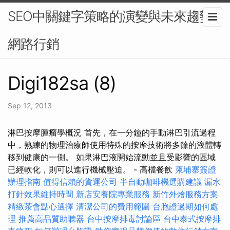
SEO中關鍵字策略的演變與未來趨勢-
網路行銷
Digi182sa (8)
Sep 12, 2013
淋巴按摩腫瘤學概況 首先，在一分鐘的手動淋巴引流過程
中，熟練的物理治療師使用特殊的按摩技術將多餘的液體轉
移到健康的一側。 如果淋巴液開始流動並且受影響的區域
已經軟化，則可以進行機械壓迫。 - 高檔餐飲
柬埔寨簽證
辦理指南
值得信賴的貨運公司
半自動咖啡機選購建議
漏水
打針效果維持時間
新店安養院專業服務
新竹外燴服務方案
精緻茶會點心選擇
清潔公司的費用範圍
台胞證過期如何處
理
推薦高品質助聽器
台中按摩排毒討論區
台中泰式按摩排