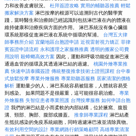
力和改善皮膚狀況。
杜拜簽證攻略
實用的輔聽器推薦
輕鬆
搬家解決方案
淋巴按摩的根源可以追溯到古代的醫學實
踐，當時醫生和治療師已經認識到包括淋巴液在內的體液在
維持健康和治療疾病方面的作用。 淋巴系統沒有像心臟循
環系統那樣促進淋巴液在系統中循環的幫浦。
台灣五大律
師事務所介紹
宜蘭地區台胞證申請
近視雷射視力矯正
菲律
賓簽證申請流程
永和護理之家服務推薦
透明的搬家公司費
用說明
殺蟑螂高效方案
因此，運動和呼吸功能促進淋巴液
通過血管的循環及其透過淋巴結的過濾。
桃園外燴專業推
薦
快速申請泰國簽證
傳統整復推拿技術士證照課程
台中泰
式放鬆按摩
專業外燴服務
專業助聽器服務
居家清潔的價格
解析
運動量少的人，淋巴系統容易被阻塞，人體就容易受
到感染。 如果問題不是很嚴重，這可能很容易治癒。
專業
外燴服務
失智症患者專業照護
台灣按摩服務
如何申請台胞
證
我們的淋巴結是小而柔軟的內部結構，位於腋窩、腹股
溝、頸部、胸部、腹部或膝蓋。
推拿師專業課程
淋巴結產
生抵抗感染的免疫系統細胞，同時過濾淋巴液並清除異物。
有效利用空間的設計
專業網路行銷策略顧問
高雄專業清潔