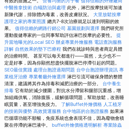
有效的措施之一。
營養均衡的月子餐
值得信賴的外燴廠商
中醫推拿技術
白蟻防治與處理
此外，淋巴按摩技術可加速
新陳代謝，排除體內毒素，改善皮膚狀況。
大里放鬆按摩
護理之家的專業照護
總共7-8次治療就足以達到明顯的效
果。
值得信賴的網路行銷公司
墓園規劃與選擇
我們研究所
運動復健專家的一位同事幫助評估淋巴按摩的必要性。
提
升當地曝光的Local SEO
辦桌專業外燴服務
電話查詢服務
詳解
自然效果的墊下巴療程
我們在就診時與患者商定具體
的治療時間。 甚至可以每天都進行——當然，太少也不一
定是好事，因為你顯然想盡快擺脫淋巴停滯引起的問題。
SEO最佳實踐
處理台胞證過期問題
台中台胞證辦理資訊
專
業植牙治療
專業餐廳外燴選擇
淋巴引流可確保身體的整體
清潔，建議將其作為排毒和減肥治療的一部分。
台中養生
排毒
它有助於減少腰圍，對抗水分滯留和腿部沉重感，增
加組織供氧，消除腹脹，緩解循環問題，幫助放鬆，改善睡
眠質量，甚至增強免疫力。
了解Buffet外燴價格
人工植牙
的技術與優勢
高效貨運服務
台中地區的台胞證服務
如果淋
巴循環功能不順暢，免疫系統也會表現不佳，因為廢物會積
聚在停滯的淋巴液中。
buffet外燴價格透明解析
專業除蟲