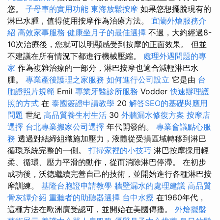
您。
子母車的實用功能
東海放鬆按摩
如果您想擺脫現有的
淋巴水腫，值得使用按摩作為治療方法。
宜蘭外燴服務介
紹
高效家事服務
健康坐月子的最佳選擇
不過，大約經過8-
10次治療後，您就可以明顯感受到按摩的正面效果。 但並
不建議在所有情況下都進行機械壓縮。
處理外遇問題的專
家
作為複雜治療的一部分，淋巴按摩也適合減輕淋巴水
腫。
專業產後護理之家服務
如何進行公司設立
它是由
台
胞證照片規範
Emil
專業牙醫診所服務
Vodder
快速辦理護
照的方式
在
泰國簽證申請教學
20
解答SEO的基礎與應用
問題
世紀
高品質養生村生活
30
外牆漏水修復方案
按摩店
選擇
台北專業搬家公司選擇
年代開發的。
專業會議點心服
務
透過對結締組織施加壓力，液體從受損區域轉移到淋巴
循環系統完整的一側。
打掃家裡的小技巧
淋巴按摩採用輕
柔、循環、壓力平滑的動作，從而消除淋巴停滯。 在初步
成功後，沃德繼續完善自己的技術，並開始進行各種淋巴按
摩訓練。
基隆台胞證申請教學
牆壁漏水的處理建議
高品質
骨灰罈介紹
重聽者的助聽器選擇
台中水療
在1960年代，
這種方法在歐洲廣受認可，並開始在美國傳播。
外燴擺盤