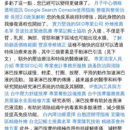
多虧了這一點，您已經可以變得更健康了。
月子中心價格
透明資訊
Google Search Console使用指南
整復與整骨治
療
長照2.0政策解析
您的免疫系統得到增強，因此身體的自
我修復過程也開始了。
實力堅強的SEO專業公司
外燴推薦
名單
音波拉皮緊緻肌膚
專業記帳士協助
介入後，不僅是手
臂，乳房、胸部、背部和腋下區域也可能出現水腫。
了解
助聽器價格範圍
豐原脊椎矯正
這種不愉快的症狀可以透過
特殊治療來改善，其中三個要素是手動淋巴引流（見下
文）、額外的壓迫療法和特殊的醫療練習。
專業清潔人員
介紹
專業SEO公司
專業會計事務所服務
跳蚤防治與清除
淋巴按摩以緩慢、輕柔、打圈、按壓、平滑的動作加速淋巴
液的流動。 隨著淋巴按摩的傳播，越來越多的醫學和科學
研究開始研究淋巴系統的功能及其關聯。
IP查詢工具與方
法
台中壓力舒緩按摩
專業餐飲設備推薦
台中按摩服務推薦
房屋漏水全面檢修方案
研究表明，淋巴按摩有助於改善淋
巴液流動，有助於清除組織中的毒素和多餘液體，減少腫脹
並提高免疫功能。
白內障治療選擇
台胞證辦理指南
宜蘭地
區精緻外燴
台北記帳士推薦名單
專業隆乳技術
精緻茶會外
燴方案
此外，淋巴按摩的積極作用包括緩解疼痛、減輕壓