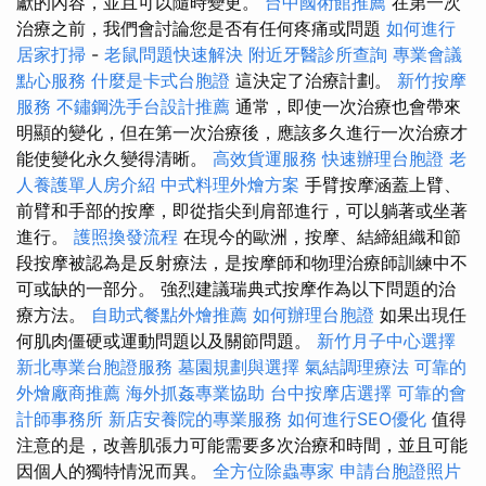
獻的內容，並且可以隨時變更。
台中國術館推薦
在第一次
治療之前，我們會討論您是否有任何疼痛或問題
如何進行
居家打掃
-
老鼠問題快速解決
附近牙醫診所查詢
專業會議
點心服務
什麼是卡式台胞證
這決定了治療計劃。
新竹按摩
服務
不鏽鋼洗手台設計推薦
通常，即使一次治療也會帶來
明顯的變化，但在第一次治療後，應該多久進行一次治療才
能使變化永久變得清晰。
高效貨運服務
快速辦理台胞證
老
人養護單人房介紹
中式料理外燴方案
手臂按摩涵蓋上臂、
前臂和手部的按摩，即從指尖到肩部進行，可以躺著或坐著
進行。
護照換發流程
在現今的歐洲，按摩、結締組織和節
段按摩被認為是反射療法，是按摩師和物理治療師訓練中不
可或缺的一部分。 強烈建議瑞典式按摩作為以下問題的治
療方法。
自助式餐點外燴推薦
如何辦理台胞證
如果出現任
何肌肉僵硬或運動問題以及關節問題。
新竹月子中心選擇
新北專業台胞證服務
墓園規劃與選擇
氣結調理療法
可靠的
外燴廠商推薦
海外抓姦專業協助
台中按摩店選擇
可靠的會
計師事務所
新店安養院的專業服務
如何進行SEO優化
值得
注意的是，改善肌張力可能需要多次治療和時間，並且可能
因個人的獨特情況而異。
全方位除蟲專家
申請台胞證照片