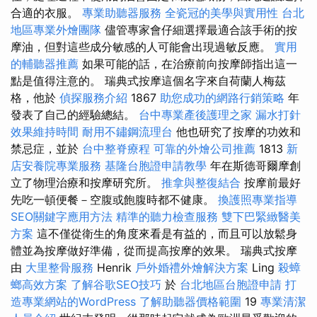
合適的衣服。
專業助聽器服務
全瓷冠的美學與實用性
台北
地區專業外燴團隊
儘管專家會仔細選擇最適合該手術的按
摩油，但對這些成分敏感的人可能會出現過敏反應。
實用
的輔聽器推薦
如果可能的話，在治療前向按摩師指出這一
點是值得注意的。 瑞典式按摩這個名字來自荷蘭人梅茲
格，他於
偵探服務介紹
1867
助您成功的網路行銷策略
年
發表了自己的經驗總結。
台中專業產後護理之家
漏水打針
效果維持時間
耐用不鏽鋼流理台
他也研究了按摩的功效和
禁忌症，並於
台中整脊療程
可靠的外燴公司推薦
1813
新
店安養院專業服務
基隆台胞證申請教學
年在斯德哥爾摩創
立了物理治療和按摩研究所。
推拿與整復結合
按摩前最好
先吃一頓便餐－空腹或飽腹時都不健康。
換護照專業指導
SEO關鍵字應用方法
精準的聽力檢查服務
雙下巴緊緻醫美
方案
這不僅從衛生的角度來看是有益的，而且可以放鬆身
體並為按摩做好準備，從而提高按摩的效果。 瑞典式按摩
由
大里整骨服務
Henrik
戶外婚禮外燴解決方案
Ling
殺蟑
螂高效方案
了解谷歌SEO技巧
於
台北地區台胞證申請
打
造專業網站的WordPress
了解助聽器價格範圍
19
專業清潔