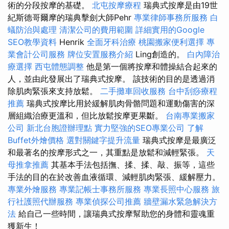
術的分段按摩的基礎。
北屯按摩療程
瑞典式按摩是由19世
紀斯德哥爾摩的瑞典擊劍大師Pehr
專業律師事務所服務
白
蟻防治與處理
清潔公司的費用範圍
詳細實用的Google
SEO教學資料
Henrik
全面牙科治療
桃園搬家便利選擇
專
業會計公司服務
牌位安置服務介紹
Ling創造的。
白內障治
療選擇
西屯體態調整
他是第一個將按摩和體操結合起來的
人，並由此發展出了瑞典式按摩。 該技術的目的是透過消
除肌肉緊張來支持放鬆。
二手攤車回收服務
台中刮痧療程
推薦
瑞典式按摩比用於緩解肌肉骨骼問題和運動傷害的深
層組織治療更溫和，但比放鬆按摩更果斷。
台南專業搬家
公司
新北台胞證辦理點
實力堅強的SEO專業公司
了解
Buffet外燴價格
選對關鍵字提升流量
瑞典式按摩是最廣泛
和最著名的按摩形式之一，其重點是放鬆和減輕緊張。
天
母推拿推薦
其基本手法包括撫、揉、揉、敲、振等，這些
手法的目的在於改善血液循環、減輕肌肉緊張、緩解壓力。
專業外燴服務
專業記帳士事務所服務
專業長照中心服務
旅
行社護照代辦服務
專業偵探公司推薦
牆壁漏水緊急解決方
法
給自己一些時間，讓瑞典式按摩幫助您的身體和靈魂重
獲新生！