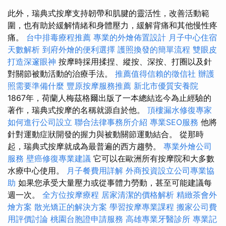
此外，瑞典式按摩支持韌帶和肌腱的靈活性，改善活動範
圍，也有助於緩解情緒和身體壓力，緩解背痛和其他慢性疼
痛。
台中排毒療程推薦
專業的外燴佈置設計
月子中心住宿
天數解析
到府外燴的便利選擇
護照換發的簡單流程
雙眼皮
打造深邃眼神
按摩時採用揉捏、縱按、深按、打圈以及針
對關節被動活動的治療手法。
推薦值得信賴的徵信社
辦護
照需要準備什麼
豐原按摩服務推薦
新北市優質安養院
1867年，荷蘭人梅茲格爾出版了一本總結迄今為止經驗的
著作，瑞典式按摩的名稱就源自於他。
頂樓漏水修復專家
如何進行公司設立
聯合法律事務所介紹
專業SEO服務
他將
針對運動症狀開發的握力與被動關節運動結合。 從那時
起，瑞典式按摩就成為最普遍的西方趨勢。
專業外燴公司
服務
壁癌修復專業建議
它可以在歐洲所有按摩院和大多數
水療中心使用。
月子餐費用詳解
外商投資設立公司專業協
助
如果您承受大量壓力或從事體力勞動，甚至可能建議每
週一次。
全方位按摩療程
居家清潔的價格解析
精緻茶會外
燴方案
散光矯正的解決方案
學習按摩專業課程
搬家公司費
用評價討論
桃園台胞證申請服務
高雄專業牙醫診所
專業記