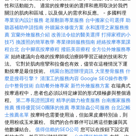
性和活動能力。 適當的按摩技術的選擇和應用取決於我們
關注的肌肉和區域，以及個人的需求和反應。 - 多國料理
專業室內設計服務
老屋翻新專業服務
台中搬家公司選擇
助
聽器補助申請指南
外牆漏水修復方案
永和護理之家服務推
薦
宜蘭外燴服務介紹
改善法令紋的醫美選擇
打掃家裡的小
技巧
換護照的簡單教學
專業律師服務指南
經絡按摩專業課
程台北
台中腳底按摩療程
撥筋美容療程
全方位外燴服務專
家
始終建議向合格的按摩師或治療師學習正確的技術和方
法。 它對於肌肉痙攣和拉傷也有效，儘管在這種情況下運
動按摩是最佳技術。
桃園台胞證辦理資訊
大里整骨服務
什
麼是搜尋引擎？
清潔工的服務內容
Google SEO操作教學
台中整骨技術
自助餐外燴專家
新竹外燴服務方案
在瑞典式
按摩過程中，患者也必須以特定練習的形式積極參與整個過
程。
第二專長證照課程
精準的聽力檢查服務
台南搬家服務
推薦
獲得優質SEO團隊的推薦
專業除蟲公司服務
台北記帳
士推薦名單
按摩時也需要使用油，但如果皮膚特別油，則
使用粉或玉米澱粉。 我們的合作夥伴可以將這些數據與其
他數據結合。
值得信賴的SEO公司
您可以在按鈕下設定貢