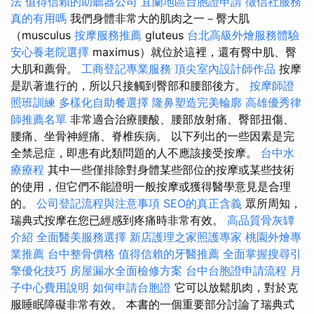
法
值得信賴的助聽器公司
宜蘭地區台胞證申請
徵信社服務
真的有用嗎
我們身體非常大的肌肉之一－臀大肌
（musculus
按摩服務推薦
gluteus
台北高級外燴服務體驗
安心養老院選擇
maximus）就位於這裡，還有臀中肌、臀
大肌和薦骨。
工商登記專業服務
頂尖室內設計師作品
按摩
是趴著進行的，所以只接觸到臀部和腰部後方。
按摩師證
照班訓練
多樣化自助餐選擇
隆鼻塑造完美輪廓
高雄優秀律
師推薦名單
非常適合治療腰酸、腰部放射痛、臀部扭傷、
腰痛、坐骨神經痛、脊椎疾病。 以下列出的一些因素是完
全禁忌症，即患有此類問題的人不應該接受按摩。
台中水
療療程
其中一些僅排除對身體某些部位的按摩或某些技術
的使用，但它們不能證明一般按摩或獲得醫學意見是合理
的。
公司登記流程與注意事項
SEO的真正含義
眾所周知，
瑞典式按摩在您已經感到疼痛時非常有效。
高品質骨灰罈
介紹
全面醫美服務選擇
新店護理之家照護專家
桃園外燴專
業推薦
台中整骨價格
值得信賴的牙醫推薦
全面掌握搜尋引
擎優化技巧
房屋漏水全面檢修方案
台中台胞證申請流程
月
子中心費用說明
如何申請台胞證
它可以放鬆肌肉，對於克
服睡眠障礙非常有效。 本書的一個重要部分討論了瑞典式