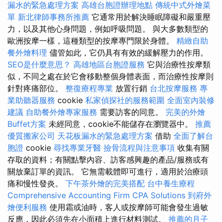
漏水的緊急處理方案
高雄台胞證辦理地點
傳統中式外燴菜
單
新北律師事務所推薦
它通常用於解決睡眠障礙和嚴重壓
力，以及其他心身問題，例如呼吸問題。 與大多數類型的
歐洲按摩一樣，這種類型的按摩專門限於身體。
精緻自助
餐外燴料理
儘管如此，它仍具有有效的緩解壓力的作用。
SEO是什麼意思？
高雄地區台胞證服務
它與治療性按摩類
似，不同之處在於它會移動整個身體表面，而治療性按摩則
針對疼痛部位。
整復療程專業
放置行銷
台北按摩服務
專
業助聽器服務
cookie
私家偵探社的服務範圍
全面室內裝修
建議
自助餐外燴專家服務
需要訪客的同意。
完美的外燴
Buffet方案
未經同意，cookie不能儲存在瀏覽器中。
推薦
優質搬家公司
天花板漏水的緊急處理方案
借助
全面了解台
胞證
cookie
尋找專業牙醫
撿骨流程與注意事項
收集有關
存取的資料；有關點擊內容、訪客感興趣的產品/服務或有
關放棄訂單的資訊。 它無需載體即可進行，適用於治療頭
痛和慢性發炎。
下午茶外燴的完美搭配
台中養生療程
Comprehensive Accounting Firm CPA Solutions
到府外
燴便利服務
使用霜或油時，客人或按摩師可能會發生過敏
反應，因此必須先在小面積上進行材料測試。
推薦的月子