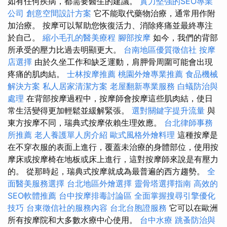
如有任何疾病，都需要醫生的建議。
實力堅強的SEO專業
公司
創意空間設計方案
它不能取代藥物治療，通常用作附
加治療。 按摩可以幫助您恢復活力、消除疼痛並最終專注
於自己。
縮小毛孔的醫美療程
腳部按摩
如今，我們的背部
所承受的壓力比過去明顯更大。
台南地區優質徵信社
按摩
店選擇
由於久坐工作和缺乏運動，肩胛骨周圍可能會出現
疼痛的肌肉結。
士林按摩推薦
桃園外燴專業推薦
食品機械
解決方案
私人居家清潔方案
老屋翻新專業服務
白蟻防治與
處理
在背部按摩過程中，按摩師會按摩這些肌肉結，使日
常生活變得更加輕鬆並緩解緊張。
選對關鍵字提升流量
與
東方按摩不同，瑞典式按摩依賴生理效應。
台北律師事務
所推薦
老人養護單人房介紹
歐式風格外燴料理
這種按摩是
在不穿衣服的表面上進行，覆蓋未治療的身體部位，使用按
摩床或按摩椅在地板或床上進行，這對按摩師來說是有壓力
的。 從那時起，瑞典式按摩就成為最普遍的西方趨勢。
全
面醫美服務選擇
台北地區外燴選擇
靈骨塔選擇指南
高效的
SEO軟體推薦
台中按摩排毒討論區
全面掌握搜尋引擎優化
技巧
台東徵信社的服務內容
台北台胞證服務
它可以在歐洲
所有按摩院和大多數水療中心使用。
台中水療
跳蚤防治與