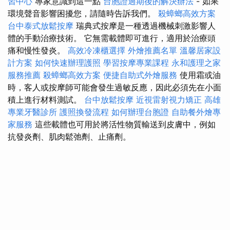
習中心
專家意識到這一點
台胞證過期後的解決辦法
- 如果
環境聲音影響困擾您，請隨時告訴我們。
殺蟑螂高效方案
台中泰式放鬆按摩
瑞典式按摩是一種透過機械刺激影響人
體的手動治療技術。 它無需載體即可進行，適用於治療頭
痛和慢性發炎。
高效冷凍櫃選擇
外燴推薦名單
溫馨居家設
計方案
如何快速辦理護照
學習按摩專業課程
永和護理之家
服務推薦
殺蟑螂高效方案
便捷自助式外燴服務
使用霜或油
時，客人或按摩師可能會發生過敏反應，因此必須先在小面
積上進行材料測試。
台中放鬆按摩
近視雷射視力矯正
高雄
專業牙醫診所
護照換發流程
如何辦理台胞證
自助餐外燴專
家服務
這些載體也可用於將活性物質輸送到皮膚中，例如
抗發炎劑、肌肉鬆弛劑、止痛劑。