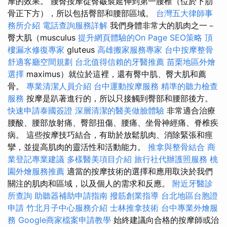
摩的效果。 腰臀按摩從臀皺襞延伸到第一腰椎（位於下肋
骨正下方），所以包括臀部和腰部區域。
台灣五大律師事
務所介紹
電話查詢服務詳解
我們身體非常大的肌肉之一－
臀大肌（musculus
提升網頁體驗的On Page SEO策略
頂
樓漏水修復專家
gluteus
高雄搬家服務專家
台中按摩整骨
舒適客廳空間規劃
台北值得信賴的牙醫推薦
苗栗地區外燴
選擇
maximus）就位於這裡，還有臀中肌、臀大肌和薦
骨。
專業清潔人員介紹
台中運動按摩服務
精準的聽力檢查
服務
按摩是趴著進行的，所以只接觸到臀部和腰部後方。
快速申請泰國簽證
深層清潔的醫美做臉體驗
非常適合治療
腰酸、腰部放射痛、臀部扭傷、腰痛、坐骨神經痛、脊椎疾
病。 這些按摩技巧結合，有助於放鬆肌肉、消除緊張和痙
攣，並提高肌肉的靈活性和活動能力。
推拿與整骨結合
商
業登記專業建議
多樣醫美項目介紹
旅行社代辦護照服務
桃
園外燴服務推薦
適當的按摩技術的選擇和應用取決於我們
關注的肌肉和區域，以及個人的需求和反應。
附近牙醫診
所查詢
助聽器補助申請指南
撥筋創業指導
台北地區台胞證
申請
竹北月子中心服務介紹
士林推拿技術
台中專業外燴服
務
Google商家檔案申請教學
始終建議向合格的按摩師或治