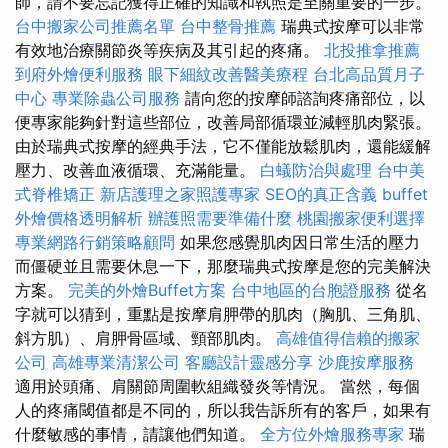
師，請不要忘記獲得正確的知識和執照是至關重要的一步。
台中搬家公司推薦名單
台中整骨推薦
瑞典式按摩可以非常
有效地治療關節炎等疾病及其引起的疼痛。
北投推拿推薦
到府外燴便利服務
眼下細紋改善醫美療程
台北高品質月子
中心
專業除蟲公司服務
請向您的按摩師諮詢疼痛部位，以
便專家能夠針對這些部位，改善局部循環並減輕肌肉緊張。
由於瑞典式按摩的經典手法，它不僅能放鬆肌肉，還能緩解
壓力、改善血液循環、充滿能量。
白蟻防治與處理
台中美
式脊椎矯正
新店護理之家照護專家
SEO的真正含義
buffet
外燴價格透明解析
辦護照需要準備什麼
桃園搬家便利選擇
專業網路行銷策略顧問
如果您感覺肌肉因日常生活的壓力
而僵硬並且需要休息一下，那麼瑞典式按摩是您的完美解決
方案。
完美的外燴Buffet方案
台中地區的台胞證服務
從名
字就可以猜到，重點是按摩肩胛帶的肌肉（胸肌、三角肌、
斜方肌）、肩胛骨區域、頸部肌肉。
高雄值得信賴的搬家
公司
高雄專業清潔公司
客廳設計靈感分享
沙鹿按摩服務
適用於頭痛、肩關節周圍軟組織發炎等情況。 當然，每個
人的疼痛閾值都是不同的，所以我告訴所有的客戶，如果有
什麼敏感的事情，請讓他們知道。
全方位外燴服務專家
瑞