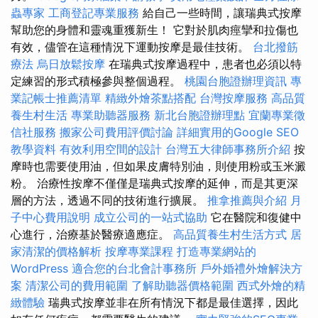
蟲專家
工商登記專業服務
給自己一些時間，讓瑞典式按摩
幫助您的身體和靈魂重獲新生！ 它對於肌肉痙攣和拉傷也
有效，儘管在這種情況下運動按摩是最佳技術。
台北撥筋
療法
烏日放鬆按摩
在瑞典式按摩過程中，患者也必須以特
定練習的形式積極參與整個過程。
桃園台胞證辦理資訊
專
業記帳士推薦清單
精緻外燴茶點搭配
台灣按摩服務
高品質
養生村生活
專業助聽器服務
新北台胞證辦理點
宜蘭專業徵
信社服務
搬家公司費用評價討論
詳細實用的Google SEO
教學資料
有效利用空間的設計
台灣五大律師事務所介紹
按
摩時也需要使用油，但如果皮膚特別油，則使用粉或玉米澱
粉。 治療性按摩不僅僅是瑞典式按摩的延伸，而是其更深
層的方法，透過不同的技術進行擴展。
推拿推薦與介紹
月
子中心費用說明
成立公司的一站式協助
它在醫院和復健中
心進行，治療基於醫療適應症。
高品質養生村生活方式
居
家清潔的價格解析
按摩專業課程
打造專業網站的
WordPress
適合您的台北會計事務所
戶外婚禮外燴解決方
案
清潔公司的費用範圍
了解助聽器價格範圍
西式外燴的精
緻體驗
瑞典式按摩並非在所有情況下都是最佳選擇，因此