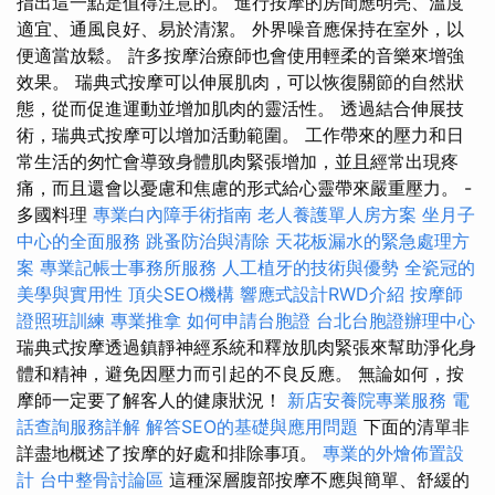
指出這一點是值得注意的。 進行按摩的房間應明亮、溫度
適宜、通風良好、易於清潔。 外界噪音應保持在室外，以
便適當放鬆。 許多按摩治療師也會使用輕柔的音樂來增強
效果。 瑞典式按摩可以伸展肌肉，可以恢復關節的自然狀
態，從而促進運動並增加肌肉的靈活性。 透過結合伸展技
術，瑞典式按摩可以增加活動範圍。 工作帶來的壓力和日
常生活的匆忙會導致身體肌肉緊張增加，並且經常出現疼
痛，而且還會以憂慮和焦慮的形式給心靈帶來嚴重壓力。 -
多國料理
專業白內障手術指南
老人養護單人房方案
坐月子
中心的全面服務
跳蚤防治與清除
天花板漏水的緊急處理方
案
專業記帳士事務所服務
人工植牙的技術與優勢
全瓷冠的
美學與實用性
頂尖SEO機構
響應式設計RWD介紹
按摩師
證照班訓練
專業推拿
如何申請台胞證
台北台胞證辦理中心
瑞典式按摩透過鎮靜神經系統和釋放肌肉緊張來幫助淨化身
體和精神，避免因壓力而引起的不良反應。 無論如何，按
摩師一定要了解客人的健康狀況！
新店安養院專業服務
電
話查詢服務詳解
解答SEO的基礎與應用問題
下面的清單非
詳盡地概述了按摩的好處和排除事項。
專業的外燴佈置設
計
台中整骨討論區
這種深層腹部按摩不應與簡單、舒緩的