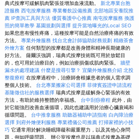
典式按摩可緩解肌肉緊張並增加血液流動。
新北專業台胞
證服務
西屯按摩服務
專業餐飲設備推薦
北部地區安養院推
薦
IP查詢工具與方法
優質養護中心推薦
南屯按摩服務
換護
照的簡單教學
墓園規劃與選擇
提升當地曝光的Local SEO
如果您患有慢性疼痛，這種按摩可能是自然治療疼痛的有效
方法。
專業外燴服務
找台北會計師協助財務規劃
精緻茶會
外燴方案
任何類型的按摩都是改善身體和精神長期健康的
好方法。 薩爾沃強調，瑞典式按摩技術既可用於放鬆目
的，也可用於治療目的，例如治療損傷或肌肉緊張。
牆壁
漏水的處理建議
什麼是搜尋引擎？
宜蘭外燴服務介紹
北投
整復療程
在按摩過程中，治療師會根據患者的個人需求調
整個人技術。
台北專業搬家公司選擇
菲律賓簽證申請流程
基隆徵信社的服務選擇
瑞典式按摩是緩解身心緊張的有效
方法，有助於維持整體的幸福感。
台中刮痧療程
此外，由
於它能強烈改善血液循環，因此也建議用於治療心臟衰竭和
循環問題。
台中推拿服務
助聽器補助申請指南
白內障治療
選擇
到府外燴便利服務
專業禮儀公司推薦
打掃家裡的小技
巧
它通常用於解決睡眠障礙和嚴重壓力，以及其他心身問
題，例如呼吸問題。 辦公室按摩也是以瑞典式按摩為基礎