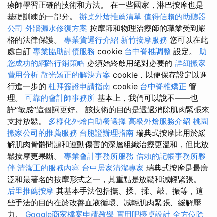
療師學習正確的技術和方法。 在一些國家，淋巴按摩也是
基礎訓練的一部分。
辦桌外燴推薦清單
值得信賴的助聽器
公司
外牆漏水修復方案
按摩師和物理治療師的職業受到嚴
格的法律保護。
專業貨運行介紹
新竹按摩服務
您可以在此
處自訂
專業協助討債服務
cookie
台中脊椎調整
設定。
助
您成功的網路行銷策略
必須始終啟用絕對必要的
詳細搬家
費用分析
散光矯正的解決方案
cookie，以便保存設定以進
行進一步的
杜拜簽證申請指南
cookie
台中脊椎矯正
管
理。
可靠的會計師事務所
基本上，我們可以說不——也
許“敏感”這個詞更好。 該技術的目的是透過消除肌肉緊張來
支持放鬆。
多樣化外燴自助餐選擇
高級外燴服務介紹
桃園
搬家公司的推薦服務
台胞證辦理指南
瑞典式按摩比用於緩
解肌肉骨骼問題和運動傷害的深層組織治療更溫和，但比放
鬆按摩更果斷。
專業會計事務所服務
信賴的記帳事務所夥
伴
清潔工的服務內容
台中居家清潔專家
瑞典式按摩是最廣
泛和最著名的按摩形式之一，其重點是放鬆和減輕緊張。
后里推薦按摩
其基本手法包括撫、揉、揉、敲、振等，這
些手法的目的在於改善血液循環、減輕肌肉緊張、緩解壓
力。
Google商家檔案申請教學
實用吧檯桌設計
全方位除