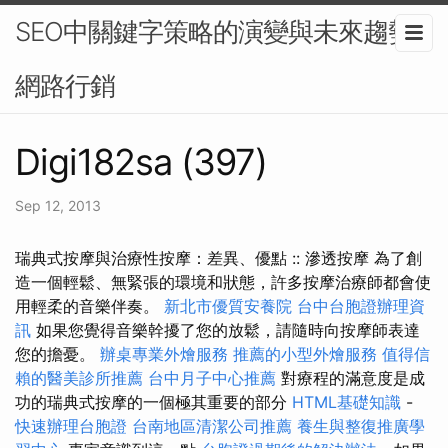
SEO中關鍵字策略的演變與未來趨勢-
網路行銷
Digi182sa (397)
Sep 12, 2013
瑞典式按摩與治療性按摩：差異、優點 :: 滲透按摩 為了創
造一個輕鬆、無緊張的環境和狀態，許多按摩治療師都會使
用輕柔的音樂伴奏。
新北市優質安養院
台中台胞證辦理資
訊
如果您覺得音樂幹擾了您的放鬆，請隨時向按摩師表達
您的擔憂。
辦桌專業外燴服務
推薦的小型外燴服務
值得信
賴的醫美診所推薦
台中月子中心推薦
對療程的滿意度是成
功的瑞典式按摩的一個極其重要的部分
HTML基礎知識
-
快速辦理台胞證
台南地區清潔公司推薦
養生與整復推廣學