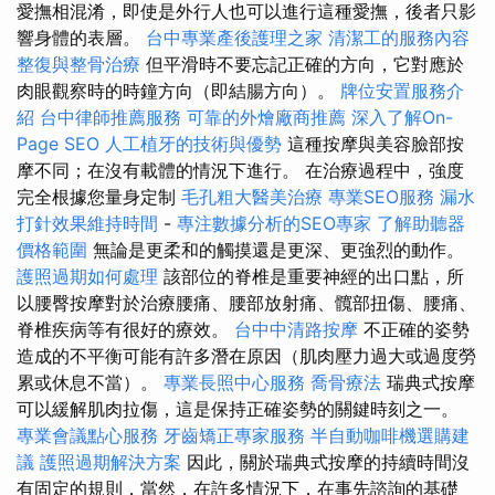
愛撫相混淆，即使是外行人也可以進行這種愛撫，後者只影
響身體的表層。
台中專業產後護理之家
清潔工的服務內容
整復與整骨治療
但平滑時不要忘記正確的方向，它對應於
肉眼觀察時的時鐘方向（即結腸方向）。
牌位安置服務介
紹
台中律師推薦服務
可靠的外燴廠商推薦
深入了解On-
Page SEO
人工植牙的技術與優勢
這種按摩與美容臉部按
摩不同；在沒有載體的情況下進行。 在治療過程中，強度
完全根據您量身定制
毛孔粗大醫美治療
專業SEO服務
漏水
打針效果維持時間
-
專注數據分析的SEO專家
了解助聽器
價格範圍
無論是更柔和的觸摸還是更深、更強烈的動作。
護照過期如何處理
該部位的脊椎是重要神經的出口點，所
以腰臀按摩對於治療腰痛、腰部放射痛、髖部扭傷、腰痛、
脊椎疾病等有很好的療效。
台中中清路按摩
不正確的姿勢
造成的不平衡可能有許多潛在原因（肌肉壓力過大或過度勞
累或休息不當）。
專業長照中心服務
喬骨療法
瑞典式按摩
可以緩解肌肉拉傷，這是保持正確姿勢的關鍵時刻之一。
專業會議點心服務
牙齒矯正專家服務
半自動咖啡機選購建
議
護照過期解決方案
因此，關於瑞典式按摩的持續時間沒
有固定的規則，當然，在許多情況下，在事先諮詢的基礎