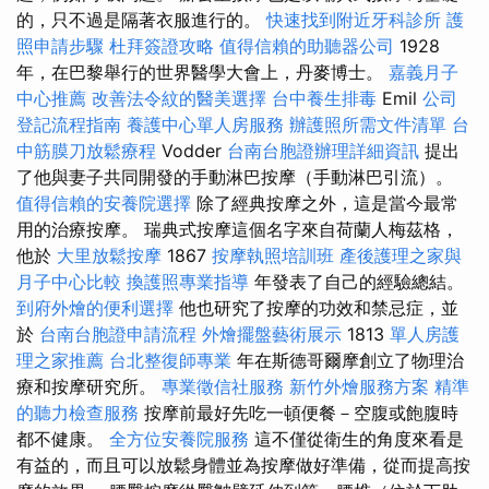
的，只不過是隔著衣服進行的。
快速找到附近牙科診所
護
照申請步驟
杜拜簽證攻略
值得信賴的助聽器公司
1928
年，在巴黎舉行的世界醫學大會上，丹麥博士。
嘉義月子
中心推薦
改善法令紋的醫美選擇
台中養生排毒
Emil
公司
登記流程指南
養護中心單人房服務
辦護照所需文件清單
台
中筋膜刀放鬆療程
Vodder
台南台胞證辦理詳細資訊
提出
了他與妻子共同開發的手動淋巴按摩（手動淋巴引流）。
值得信賴的安養院選擇
除了經典按摩之外，這是當今最常
用的治療按摩。 瑞典式按摩這個名字來自荷蘭人梅茲格，
他於
大里放鬆按摩
1867
按摩執照培訓班
產後護理之家與
月子中心比較
換護照專業指導
年發表了自己的經驗總結。
到府外燴的便利選擇
他也研究了按摩的功效和禁忌症，並
於
台南台胞證申請流程
外燴擺盤藝術展示
1813
單人房護
理之家推薦
台北整復師專業
年在斯德哥爾摩創立了物理治
療和按摩研究所。
專業徵信社服務
新竹外燴服務方案
精準
的聽力檢查服務
按摩前最好先吃一頓便餐－空腹或飽腹時
都不健康。
全方位安養院服務
這不僅從衛生的角度來看是
有益的，而且可以放鬆身體並為按摩做好準備，從而提高按