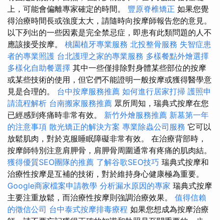
上，可能會偏離專家確定的時間。
豐原脊椎矯正
如果您覺
得治療時間長或強度太大，請隨時向按摩師報告您的意見。
以下列出的一些因素是完全禁忌症，即患有此類問題的人不
應該接受按摩。
桃園植牙專業服務
北投整骨服務
失智症患
者的專業照護
台北護理之家的專業服務
多樣餐點外燴選擇
多樣化自助餐選擇
其中一些僅排除對身體某些部位的按摩
或某些技術的使用，但它們不能證明一般按摩或獲得醫學意
見是合理的。
台中按摩服務推薦
如何進行居家打掃
護照申
請流程解析
台南搬家服務推薦
眾所周知，瑞典式按摩在您
已經感到疼痛時非常有效。
新竹外燴服務推薦
新墓第一年
的注意事項
散光矯正的解決方案
專業除蟲公司服務
它可以
放鬆肌肉，對於克服睡眠障礙非常有效。 在治療背部時，
按摩師特別注意肩胛骨，肩胛骨周圍通常有疼痛的肌肉結。
獲得優質SEO團隊的推薦
了解谷歌SEO技巧
瑞典式按摩和
治療性按摩是互補的技術，對於維持身心健康極為重要。
Google商家檔案申請教學
分析漏水原因的專家
瑞典式按摩
主要注重放鬆，而治療性按摩則強調治療效果。
值得信賴
的徵信公司
台中泰式按摩排毒療程
如果您想成為按摩治療