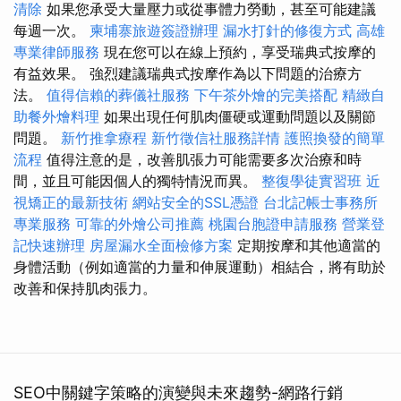
清除
如果您承受大量壓力或從事體力勞動，甚至可能建議
每週一次。
柬埔寨旅遊簽證辦理
漏水打針的修復方式
高雄
專業律師服務
現在您可以在線上預約，享受瑞典式按摩的
有益效果。 強烈建議瑞典式按摩作為以下問題的治療方
法。
值得信賴的葬儀社服務
下午茶外燴的完美搭配
精緻自
助餐外燴料理
如果出現任何肌肉僵硬或運動問題以及關節
問題。
新竹推拿療程
新竹徵信社服務詳情
護照換發的簡單
流程
值得注意的是，改善肌張力可能需要多次治療和時
間，並且可能因個人的獨特情況而異。
整復學徒實習班
近
視矯正的最新技術
網站安全的SSL憑證
台北記帳士事務所
專業服務
可靠的外燴公司推薦
桃園台胞證申請服務
營業登
記快速辦理
房屋漏水全面檢修方案
定期按摩和其他適當的
身體活動（例如適當的力量和伸展運動）相結合，將有助於
改善和保持肌肉張力。
SEO中關鍵字策略的演變與未來趨勢-網路行銷