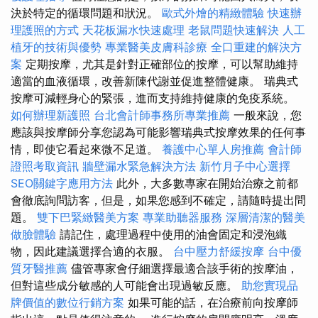
決於特定的循環問題和狀況。
歐式外燴的精緻體驗
快速辦
理護照的方式
天花板漏水快速處理
老鼠問題快速解決
人工
植牙的技術與優勢
專業醫美皮膚科診療
全口重建的解決方
案
定期按摩，尤其是針對正確部位的按摩，可以幫助維持
適當的血液循環，改善新陳代謝並促進整體健康。 瑞典式
按摩可減輕身心的緊張，進而支持維持健康的免疫系統。
如何辦理新護照
台北會計師事務所專業推薦
一般來說，您
應該與按摩師分享您認為可能影響瑞典式按摩效果的任何事
情，即使它看起來微不足道。
養護中心單人房推薦
會計師
證照考取資訊
牆壁漏水緊急解決方法
新竹月子中心選擇
SEO關鍵字應用方法
此外，大多數專家在開始治療之前都
會徹底詢問訪客，但是，如果您感到不確定，請隨時提出問
題。
雙下巴緊緻醫美方案
專業助聽器服務
深層清潔的醫美
做臉體驗
請記住，處理過程中使用的油會固定和浸泡織
物，因此建議選擇合適的衣服。
台中壓力舒緩按摩
台中優
質牙醫推薦
儘管專家會仔細選擇最適合該手術的按摩油，
但對這些成分敏感的人可能會出現過敏反應。
助您實現品
牌價值的數位行銷方案
如果可能的話，在治療前向按摩師