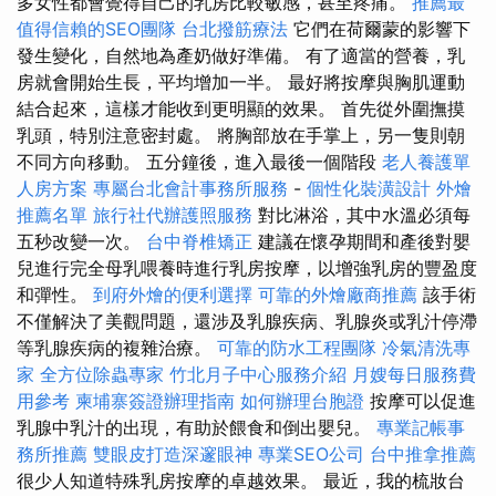
多女性都會覺得自己的乳房比較敏感，甚至疼痛。
推薦最
值得信賴的SEO團隊
台北撥筋療法
它們在荷爾蒙的影響下
發生變化，自然地為產奶做好準備。 有了適當的營養，乳
房就會開始生長，平均增加一半。 最好將按摩與胸肌運動
結合起來，這樣才能收到更明顯的效果。 首先從外圍撫摸
乳頭，特別注意密封處。 將胸部放在手掌上，另一隻則朝
不同方向移動。 五分鐘後，進入最後一個階段
老人養護單
人房方案
專屬台北會計事務所服務
-
個性化裝潢設計
外燴
推薦名單
旅行社代辦護照服務
對比淋浴，其中水溫必須每
五秒改變一次。
台中脊椎矯正
建議在懷孕期間和產後對嬰
兒進行完全母乳喂養時進行乳房按摩，以增強乳房的豐盈度
和彈性。
到府外燴的便利選擇
可靠的外燴廠商推薦
該手術
不僅解決了美觀問題，還涉及乳腺疾病、乳腺炎或乳汁停滯
等乳腺疾病的複雜治療。
可靠的防水工程團隊
冷氣清洗專
家
全方位除蟲專家
竹北月子中心服務介紹
月嫂每日服務費
用參考
柬埔寨簽證辦理指南
如何辦理台胞證
按摩可以促進
乳腺中乳汁的出現，有助於餵食和倒出嬰兒。
專業記帳事
務所推薦
雙眼皮打造深邃眼神
專業SEO公司
台中推拿推薦
很少人知道特殊乳房按摩的卓越效果。 最近，我的梳妝台