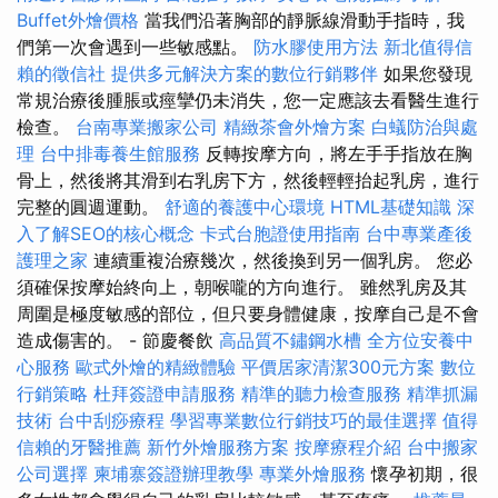
Buffet外燴價格
當我們沿著胸部的靜脈線滑動手指時，我
們第一次會遇到一些敏感點。
防水膠使用方法
新北值得信
賴的徵信社
提供多元解決方案的數位行銷夥伴
如果您發現
常規治療後腫脹或痙攣仍未消失，您一定應該去看醫生進行
檢查。
台南專業搬家公司
精緻茶會外燴方案
白蟻防治與處
理
台中排毒養生館服務
反轉按摩方向，將左手手指放在胸
骨上，然後將其滑到右乳房下方，然後輕輕抬起乳房，進行
完整的圓週運動。
舒適的養護中心環境
HTML基礎知識
深
入了解SEO的核心概念
卡式台胞證使用指南
台中專業產後
護理之家
連續重複治療幾次，然後換到另一個乳房。 您必
須確保按摩始終向上，朝喉嚨的方向進行。 雖然乳房及其
周圍是極度敏感的部位，但只要身體健康，按摩自己是不會
造成傷害的。 - 節慶餐飲
高品質不鏽鋼水槽
全方位安養中
心服務
歐式外燴的精緻體驗
平價居家清潔300元方案
數位
行銷策略
杜拜簽證申請服務
精準的聽力檢查服務
精準抓漏
技術
台中刮痧療程
學習專業數位行銷技巧的最佳選擇
值得
信賴的牙醫推薦
新竹外燴服務方案
按摩療程介紹
台中搬家
公司選擇
柬埔寨簽證辦理教學
專業外燴服務
懷孕初期，很