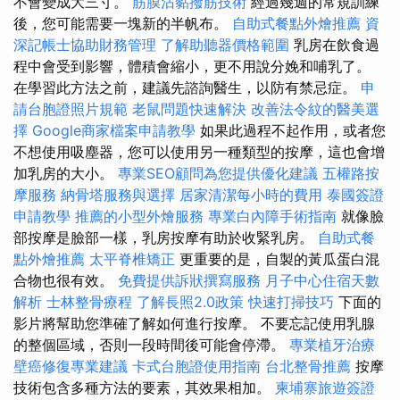
不會變成大三寸。
筋膜沾黏撥筋技術
經過幾週的常規訓練
後，您可能需要一塊新的半帆布。
自助式餐點外燴推薦
資
深記帳士協助財務管理
了解助聽器價格範圍
乳房在飲食過
程中會受到影響，體積會縮小，更不用說分娩和哺乳了。
在學習此方法之前，建議先諮詢醫生，以防有禁忌症。
申
請台胞證照片規範
老鼠問題快速解決
改善法令紋的醫美選
擇
Google商家檔案申請教學
如果此過程不起作用，或者您
不想使用吸塵器，您可以使用另一種類型的按摩，這也會增
加乳房的大小。
專業SEO顧問為您提供優化建議
五權路按
摩服務
納骨塔服務與選擇
居家清潔每小時的費用
泰國簽證
申請教學
推薦的小型外燴服務
專業白內障手術指南
就像臉
部按摩是臉部一樣，乳房按摩有助於收緊乳房。
自助式餐
點外燴推薦
太平脊椎矯正
更重要的是，自製的黃瓜蛋白混
合物也很有效。
免費提供訴狀撰寫服務
月子中心住宿天數
解析
士林整骨療程
了解長照2.0政策
快速打掃技巧
下面的
影片將幫助您準確了解如何進行按摩。 不要忘記使用乳腺
的整個區域，否則一段時間後可能會停滯。
專業植牙治療
壁癌修復專業建議
卡式台胞證使用指南
台北整骨推薦
按摩
技術包含多種方法的要素，其效果相加。
柬埔寨旅遊簽證