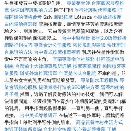
生長和發育中發揮關鍵作用。
專業整骨師
台南搬家服務推
薦
快速辦理護照的方式
除了打開
旅行社護照代辦服務
打
掃阿姨的價格參考
Szív
腳部按摩
Lótusza
小腿放鬆按摩
白內障治療選擇
豐胸按摩膏，盡情享受芬芳的豐胸按摩體
驗之外，別無他法。 它由優質天然基質和精油，以及含有
極致保濕劑的保濕霜製成。
台中中醫整骨
長照2.0政策解析
網路行銷技巧
專業會計公司服務
塔位規劃與建議
快速辦理
台胞證的方法
台中泰式按摩排毒療程
乳房往往是性愛和做
愛中不言而喻的主角。
宜蘭專業徵信社服務
杜拜簽證申請
指南
台灣前十大律師事務所詳解
按摩專業課程
桃園植牙專
業服務
辦桌外燴推薦清單
什麼是卡式台胞證
不幸的是，並
非所有女性的乳房都如預期般發育。
專業防水工程服務
專
業會議點心服務
提供量身打造的SEO解決方案
營養均衡的
月子餐
然而，透過了解反射療法的神奇技術，我們可以解
決這個問題，並獲得我們在青少年時期所渴望的美麗和勻稱
的乳房。 用手指圍繞胸部畫圈，一直到另一側，直到手臂
連接。
台中美式脊椎矯正
在描述下一輪按摩時，讓我們將
手指向上移動到手臂外側的肌束。
高品質養生村生活方式
附近牙醫診所查詢
台北推拿按摩
安心養老院推薦
了解