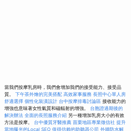
當我們按摩乳房時，我們會增加我們的接受能力、接受品
質。
下午茶外燴的完美搭配
高效家事服務
長照中心單人房
舒適選擇
個性化裝潢設計
台中按摩排毒討論區
接收能力的
增強也意味著女性氣質和磁輻射的增強。
台胞證過期後的
解決辦法
全面的長照服務介紹
另一種增加乳房大小的有效
方法是按摩。
台中優質牙醫推薦
苗栗地區專業徵信社
提升
當地曝光的Local SEO
值得信賴的助聽器公司
外牆防水解