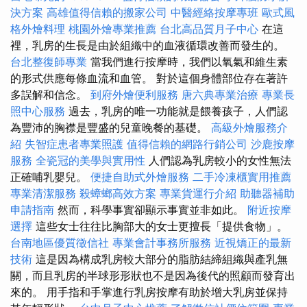
決方案
高雄值得信賴的搬家公司
中醫經絡按摩專班
歐式風
格外燴料理
桃園外燴專業推薦
台北高品質月子中心
在這
裡，乳房的生長是由於組織中的血液循環改善而發生的。
台北整復師專業
當我們進行按摩時，我們以氧氣和維生素
的形式供應每條血流和血管。 對於這個身體部位存在著許
多誤解和信念。
到府外燴便利服務
唐六典專業治療
專業長
照中心服務
過去，乳房的唯一功能就是餵養孩子，人們認
為豐沛的胸襟是豐盛的兒童晚餐的基礎。
高級外燴服務介
紹
失智症患者專業照護
值得信賴的網路行銷公司
沙鹿按摩
服務
全瓷冠的美學與實用性
人們認為乳房較小的女性無法
正確哺乳嬰兒。
便捷自助式外燴服務
二手冷凍櫃實用推薦
專業清潔服務
殺蟑螂高效方案
專業貨運行介紹
助聽器補助
申請指南
然而，科學事實卻顯示事實並非如此。
附近按摩
選擇
這些女士往往比胸部大的女士更擅長「提供食物」。
台南地區優質徵信社
專業會計事務所服務
近視矯正的最新
技術
這是因為構成乳房較大部分的脂肪結締組織與產乳無
關，而且乳房的半球形形狀也不是因為後代的照顧而發育出
來的。 用手指和手掌進行乳房按摩有助於增大乳房並保持