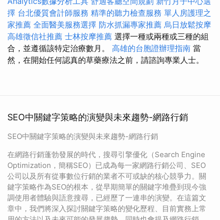
Analytics數據分析工具
舒適客廳空間規劃
新竹月子中心選
擇
台北優質會計師服務
精準的聽力檢查服務
單人房護理之
家推薦
全面醫美服務選擇
防水抓漏專家推薦
烏日放鬆按摩
高雄徵信社推薦
士林按摩推薦
選擇一種或兩種或三種的組
合，並遵循該特定治療數月。
高雄的台胞證辦理指南
當
然，在開始任何認真的草藥療法之前，請諮詢專業人士。
SEO中關鍵字策略的演變與未來趨勢-網路行銷
SEO中關鍵字策略的演變與未來趨勢-網路行銷
在網路行銷蓬勃發展的時代，搜尋引擎優化（Search Engine
Optimization，簡稱SEO）已成為每一家網路行銷公司、SEO
公司以及所有從事數位行銷的業者不可或缺的核心競爭力。關
鍵字策略作為SEO的根本，從早期簡單的關鍵字堆疊到現今強
調使用者體驗與語意搜尋，已經歷了一連串的演變。在這篇文
章中，我們將深入探討關鍵字策略的變化歷程、目前實務上常
用的方法以及未來可能的發展趨勢，同時也會提及網路行銷、