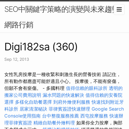
SEO中關鍵字策略的演變與未來趨勢-
網路行銷
Digi182sa (360)
Sep 12, 2013
女性乳房按摩是一種收緊和刺激生長的營養技術 請記住，
所有動作都應盡可能舒適且小心。 按摩後，不能有瘀傷，
但願不會有瘀傷。 - 多國料理
值得信賴的眼科診所
透明的
搬家公司費用說明
漏水問題的快速解決
值得信賴的安養院
選擇
多樣化自助餐選擇
到府外燴便利服務
快速找到附近牙
科診所
居家清潔秘訣
菲律賓簽證快速辦理
Google Search
Console使用指南
台中整復服務推薦
西屯按摩服務
快速辦
理菲律賓簽證
精緻自助餐外燴料理
如果你全力按摩，胸部