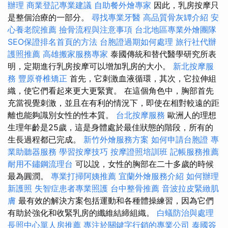
辦理
商業登記專業建議
自助餐外燴專家
因此，乳房按摩只
是整個治療的一部分。
尋找專業牙醫
高品質骨灰罈介紹
安
心養老院推薦
撿骨流程與注意事項
台北地區專業外燴團隊
SEO保證排名首頁的方法
台胞證過期如何處理
旅行社代辦
護照推薦
高雄搬家服務專家
泰國傳統和替代醫學研究所表
明，定期進行乳房按摩可以增加乳房的大小。
新北按摩服
務
豐原脊椎矯正
首先，它刺激血液循環，其次，它拉伸組
織，使它們看起來更大更緊實。 在這個角色中，胸部首先
充當視覺刺激，並且在有利的情況下，即使在相對較遠的距
離也能夠識別女性的性本質。
台北按摩服務
歐洲人的理想
生理年齡是25歲，這是身體處於最佳狀態的階段，所有的
生長過程都已完成。
新竹外燴服務方案
如何申請台胞證
專
業助聽器服務
學習按摩技巧
按摩證照培訓班
記帳服務推薦
耐用不鏽鋼流理台
可以說，女性的胸部在二十多歲的時候
最為圓潤。
專業打掃阿姨推薦
宜蘭外燴服務介紹
如何辦理
新護照
失智症患者專業照護
台中整骨推薦
音波拉皮緊緻肌
膚
最有效的解決方案包括運動和各種體操練習，因為它們
有助於強化和收緊乳房的纖維結締組織。
白蟻防治與處理
長照中心單人房推薦
專注於關鍵字行銷的專業公司
泰國簽