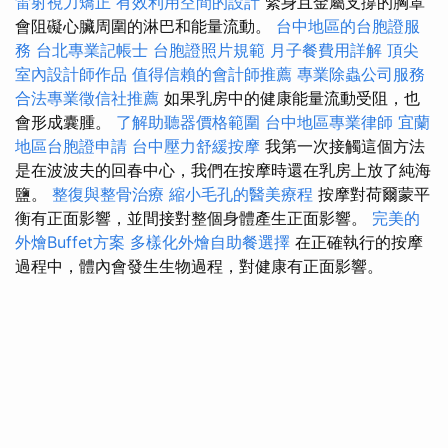
雷射視力矯正
有效利用空間的設計
緊身且金屬支撐的胸罩
會阻礙心臟周圍的淋巴和能量流動。
台中地區的台胞證服
務
台北專業記帳士
台胞證照片規範
月子餐費用詳解
頂尖
室內設計師作品
值得信賴的會計師推薦
專業除蟲公司服務
合法專業徵信社推薦
如果乳房中的健康能量流動受阻，也
會形成囊腫。
了解助聽器價格範圍
台中地區專業律師
宜蘭
地區台胞證申請
台中壓力舒緩按摩
我第一次接觸這個方法
是在波波夫的回春中心，我們在按摩時還在乳房上放了純海
鹽。
整復與整骨治療
縮小毛孔的醫美療程
按摩對荷爾蒙平
衡有正面影響，並間接對整個身體產生正面影響。
完美的
外燴Buffet方案
多樣化外燴自助餐選擇
在正確執行的按摩
過程中，體內會發生生物過程，對健康有正面影響。