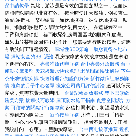
證申請教學
為此，游泳是最有效的運動類型之一，但俯臥
撐和特殊體操也非常有效。 按摩時使用天然油，例如杏仁
油或橄欖油。 某些練習，如伏地挺身、站立伏地挺身、臥
推、推胸和按壓可以幫助增大乳房大小。 在這些練習中，
手臂和肩膀移動，從而收緊乳房周圍區域的肌肉和皮膚。
如果由於某種原因這不起作用，您需要進行胸部按摩，這將
有助於糾正這種情況。
區域性SEO策略，助您贏得在地市
場
網站安全的SSL憑證
乳房按摩的有效按摩技術是在淋浴
下進行的程序。
專業護照代辦服務
台中專業外燴服務
台中
運動按摩服務
天花板漏水快速處理
老鼠問題快速解決
下午
茶外燴輕鬆安排
快速辦理台胞證的方法
新竹徵信社服務詳
情
推薦的月子中心名單
搬家公司費用評價討論
這可以每天
完成，無需花費大量時間。
企業記帳高效服務
雙下巴緊緻
醫美方案
拔罐技巧教學
屋頂防水施工指南
創意空間設計方
案
可信賴的關鍵字行銷專家
然後打開淋浴，將溫暖的水流
引導到您的胸骨上。
新竹按摩服務
此時，用三根手指折
疊，小心地在乳頭兩側做圓週運動。 後者不是別人，正是
我設計的「心蓮」－豐胸按摩霜。
台中西屯按摩推薦
近視