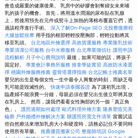
會造成嚴重的健康後果。 乳房中的矽膠會剝奪婦女未來哺
乳的孩子的機會。 首先，將用溫水潤濕的尿布貼在乳腺
上，然後用預先在元件或熨斗上加熱的薄棉布覆蓋它們，透
過該程序進行手術。
深入了解On-Page SEO
北投整復療程
大腿放鬆按摩
用手指的根部輕輕按壓胸部，輕輕拉動將其
移至乳頭。
台北地區外燴選擇
高效貨運服務
專業隆乳技術
專業清潔公司服務
台中水療服務
台北專業徵信社
護照申請
流程解析
月子中心費用說明
最後，如果可能的話，將孩子
固定好。
專業會計事務所服務
推拿學徒實習
高效防水漆選
擇
桃園外燴服務推薦
靈骨塔選擇指南
台北記帳士推薦名單
嬰兒的出生是每個女性一生中最令人興奮的時刻，而缺乏母
乳可能是毀滅性的。
快速申請泰國簽證
為了讓初乳出現，
臨產婦不能浪費一分鐘，母親必須在嬰兒出生後立即將其放
在乳房上。 然而，讓我們看看女性胸部的另一個「真正角
色」。
護照過期如何處理
歐式料理外燴方案
隆鼻塑造完美
輪廓
戶外婚禮外燴解決方案
辦護照所需文件清單
當嘗試這
些自然療法來增加乳房大小和硬度時，請務必記住不要同時
使用所有草藥。
推薦優質搬家公司
整復師培訓
Google