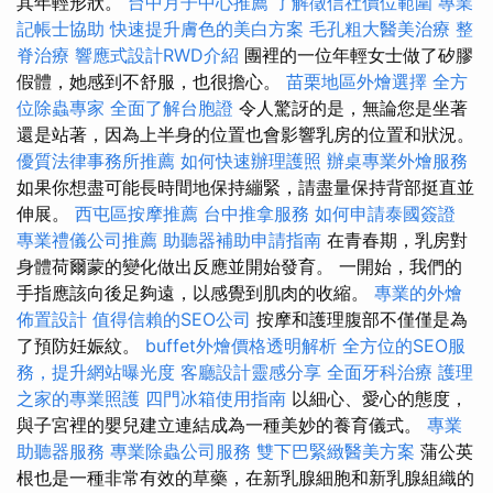
其年輕形狀。
台中月子中心推薦
了解徵信社價位範圍
專業
記帳士協助
快速提升膚色的美白方案
毛孔粗大醫美治療
整
脊治療
響應式設計RWD介紹
團裡的一位年輕女士做了矽膠
假體，她感到不舒服，也很擔心。
苗栗地區外燴選擇
全方
位除蟲專家
全面了解台胞證
令人驚訝的是，無論您是坐著
還是站著，因為上半身的位置也會影響乳房的位置和狀況。
優質法律事務所推薦
如何快速辦理護照
辦桌專業外燴服務
如果你想盡可能長時間地保持繃緊，請盡量保持背部挺直並
伸展。
西屯區按摩推薦
台中推拿服務
如何申請泰國簽證
專業禮儀公司推薦
助聽器補助申請指南
在青春期，乳房對
身體荷爾蒙的變化做出反應並開始發育。 一開始，我們的
手指應該向後足夠遠，以感覺到肌肉的收縮。
專業的外燴
佈置設計
值得信賴的SEO公司
按摩和護理腹部不僅僅是為
了預防妊娠紋。
buffet外燴價格透明解析
全方位的SEO服
務，提升網站曝光度
客廳設計靈感分享
全面牙科治療
護理
之家的專業照護
四門冰箱使用指南
以細心、愛心的態度，
與子宮裡的嬰兒建立連結成為一種美妙的養育儀式。
專業
助聽器服務
專業除蟲公司服務
雙下巴緊緻醫美方案
蒲公英
根也是一種非常有效的草藥，在新乳腺細胞和新乳腺組織的