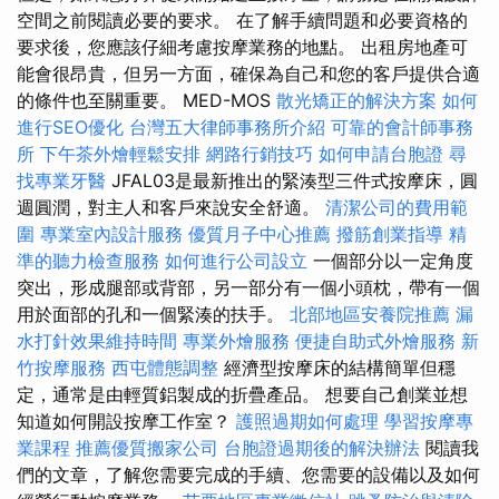
空間之前閱讀必要的要求。 在了解手續問題和必要資格的
要求後，您應該仔細考慮按摩業務的地點。 出租房地產可
能會很昂貴，但另一方面，確保為自己和您的客戶提供合適
的條件也至關重要。 MED-MOS
散光矯正的解決方案
如何
進行SEO優化
台灣五大律師事務所介紹
可靠的會計師事務
所
下午茶外燴輕鬆安排
網路行銷技巧
如何申請台胞證
尋
找專業牙醫
JFAL03是最新推出的緊湊型三件式按摩床，圓
週圓潤，對主人和客戶來說安全舒適。
清潔公司的費用範
圍
專業室內設計服務
優質月子中心推薦
撥筋創業指導
精
準的聽力檢查服務
如何進行公司設立
一個部分以一定角度
突出，形成腿部或背部，另一部分有一個小頭枕，帶有一個
用於面部的孔和一個緊湊的扶手。
北部地區安養院推薦
漏
水打針效果維持時間
專業外燴服務
便捷自助式外燴服務
新
竹按摩服務
西屯體態調整
經濟型按摩床的結構簡單但穩
定，通常是由輕質鋁製成的折疊產品。 想要自己創業並想
知道如何開設按摩工作室？
護照過期如何處理
學習按摩專
業課程
推薦優質搬家公司
台胞證過期後的解決辦法
閱讀我
們的文章，了解您需要完成的手續、您需要的設備以及如何