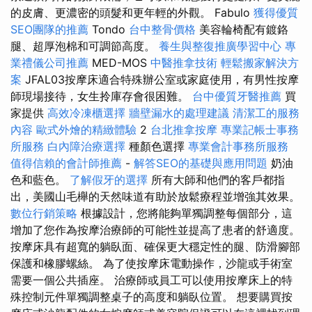
的皮膚、更濃密的頭髮和更年輕的外觀。 Fabulo
獲得優質
SEO團隊的推薦
Tondo
台中整骨價格
美容輪椅配有鍍鉻
腿、超厚泡棉和可調節高度。
養生與整復推廣學習中心
專
業禮儀公司推薦
MED-MOS
中醫推拿技術
輕鬆搬家解決方
案
JFAL03按摩床適合特殊辦公室或家庭使用，有男性按摩
師現場接待，女生拎庫存會很困難。
台中優質牙醫推薦
買
家提供
高效冷凍櫃選擇
牆壁漏水的處理建議
清潔工的服務
內容
歐式外燴的精緻體驗
2
台北推拿按摩
專業記帳士事務
所服務
白內障治療選擇
種顏色選擇
專業會計事務所服務
值得信賴的會計師推薦
-
解答SEO的基礎與應用問題
奶油
色和藍色。
了解假牙的選擇
所有大師和他們的客戶都指
出，美國山毛櫸的天然味道有助於放鬆療程並增強其效果。
數位行銷策略
根據設計，您將能夠單獨調整每個部分，這
增加了您作為按摩治療師的可能性並提高了患者的舒適度。
按摩床具有超寬的躺臥面、確保更大穩定性的腿、防滑腳部
保護和橡膠螺絲。 為了使按摩床電動操作，沙龍或手術室
需要一個公共插座。 治療師或員工可以使用按摩床上的特
殊控制元件單獨調整桌子的高度和躺臥位置。 想要購買按