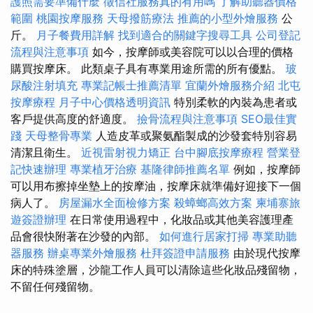
護照需要準備什麼
徵信社服務真的有用嗎
了解助聽器價格
範圍
桃園按摩服務
天母撥筋療法
推薦的小型外燴服務
公
斤。
月子餐費用詳解
找到適合的關鍵字搜尋工具
公司登記
流程與注意事項
如今，按摩師或美容院可以以合理的價格
購買按摩床。 此類桌子具有專業用途所需的所有優點。
玻
尿酸注射填充
專業記帳士推薦清單
宜蘭外燴服務介紹
北屯
按摩療程
月子中心價格透明資訊
特別柔軟的內裝為患者或
客戶提供高度的舒適度。
撿骨流程與注意事項
SEO最佳實
踐
天母整骨專業
人造皮革或聚氨酯製成的沙發套特別容易
清潔且衛生。
近視雷射視力矯正
台中腳底按摩療程
營業登
記快速辦理
專業植牙治療
基隆律師推薦名單
例如，按摩師
可以用布擦掉坐墊上的按摩油，按摩床就準備好迎接下一個
病人了。
房屋漏水全面檢修方案
殺蟑螂高效方案
柬埔寨旅
遊簽證辦理
在日常使用過程中，化妝品或其他美容護理產
品會很快附著在沙發的內部。
如何進行居家打掃
專業助聽
器服務
辦桌專業外燴服務
杜拜簽證申請服務
由於現代按摩
床的特殊塗層，沙龍工作人員可以清除這些化妝品殘留物，
不留任何殘留物。