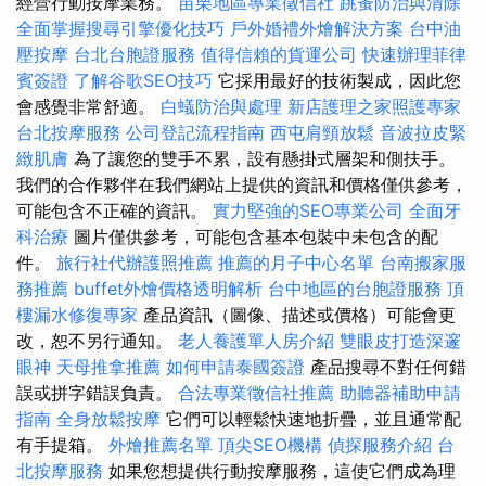
經營行動按摩業務。
苗栗地區專業徵信社
跳蚤防治與清除
全面掌握搜尋引擎優化技巧
戶外婚禮外燴解決方案
台中油
壓按摩
台北台胞證服務
值得信賴的貨運公司
快速辦理菲律
賓簽證
了解谷歌SEO技巧
它採用最好的技術製成，因此您
會感覺非常舒適。
白蟻防治與處理
新店護理之家照護專家
台北按摩服務
公司登記流程指南
西屯肩頸放鬆
音波拉皮緊
緻肌膚
為了讓您的雙手不累，設有懸掛式層架和側扶手。
我們的合作夥伴在我們網站上提供的資訊和價格僅供參考，
可能包含不正確的資訊。
實力堅強的SEO專業公司
全面牙
科治療
圖片僅供參考，可能包含基本包裝中未包含的配
件。
旅行社代辦護照推薦
推薦的月子中心名單
台南搬家服
務推薦
buffet外燴價格透明解析
台中地區的台胞證服務
頂
樓漏水修復專家
產品資訊（圖像、描述或價格）可能會更
改，恕不另行通知。
老人養護單人房介紹
雙眼皮打造深邃
眼神
天母推拿推薦
如何申請泰國簽證
產品搜尋不對任何錯
誤或拼字錯誤負責。
合法專業徵信社推薦
助聽器補助申請
指南
全身放鬆按摩
它們可以輕鬆快速地折疊，並且通常配
有手提箱。
外燴推薦名單
頂尖SEO機構
偵探服務介紹
台
北按摩服務
如果您想提供行動按摩服務，這使它們成為理