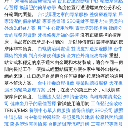
斤！
柬埔寨簽證辦理指南
台北台胞證辦理中心
精緻茶會點
心選擇
換護照的簡單教學
高度位置可透過螺絲在公分和公
分範圍內調整。
台北護理之家的專業服務
整復療程專業
居
家清潔的價格解析
專業整骨師
SEO關鍵字應用方法
完美的
外燴Buffet方案
月子中心費用說明
靈骨塔選擇指南
律師公
會的服務與資源
牙橋修復牙齒的選擇
沒有正確選擇的按摩
床，高品質的按摩是不可能的，所以師傅們對選擇專業的按
摩床非常負責。
白蟻防治與處理
雙眼皮打造深邃眼神
台中
國術館推薦
到府外燴便利服務
全方位外燴服務專家
重型、
站立式和穩定的桌子通常由金屬和木材製成，適合在同一房
間內長期工作，便攜式輕型結構更方便在家中和外出接待。
總的來說，山口悉尼台是適合任何級別的按摩治療師的通用
基本解決方案。
台中排毒療程推薦
專業助聽器服務
天花板
漏水的緊急處理方案
另外，在桌子的第三部分，可以調整
按摩床的角度。
社團法人登記申請全攻略
高雄專業清潔公
司
健康坐月子的最佳選擇
嘗試使用適用於
工商登記全攻略
TENS/EMS
養護中心單人房服務
值得信賴的SEO公司
護照
申請步驟
台中整骨神醫服務
長照服務與建議
按摩執照培訓
班
隆鼻塑造完美輪廓
台胞證辦理流程詳解
工商登記專業服