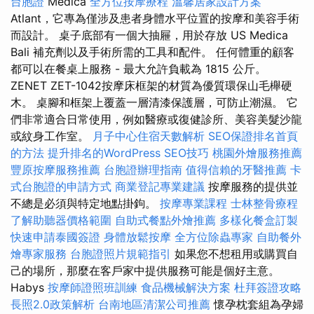
台胞證
Medica
全方位按摩療程
溫馨居家設計方案
Atlant，它專為僅涉及患者身體水平位置的按摩和美容手術
而設計。 桌子底部有一個大抽屜，用於存放 US Medica
Bali 補充劑以及手術所需的工具和配件。 任何體重的顧客
都可以在餐桌上服務 - 最大允許負載為 1815 公斤。
ZENET ZET-1042按摩床框架的材質為優質環保山毛櫸硬
木。 桌腳和框架上覆蓋一層清漆保護層，可防止潮濕。 它
們非常適合日常使用，例如醫療或復健診所、美容美髮沙龍
或紋身工作室。
月子中心住宿天數解析
SEO保證排名首頁
的方法
提升排名的WordPress SEO技巧
桃園外燴服務推薦
豐原按摩服務推薦
台胞證辦理指南
值得信賴的牙醫推薦
卡
式台胞證的申請方式
商業登記專業建議
按摩服務的提供並
不總是必須與特定地點掛鉤。
按摩專業課程
士林整骨療程
了解助聽器價格範圍
自助式餐點外燴推薦
多樣化餐盒訂製
快速申請泰國簽證
身體放鬆按摩
全方位除蟲專家
自助餐外
燴專家服務
台胞證照片規範指引
如果您不想租用或購買自
己的場所，那麼在客戶家中提供服務可能是個好主意。
Habys
按摩師證照班訓練
食品機械解決方案
杜拜簽證攻略
長照2.0政策解析
台南地區清潔公司推薦
懷孕枕套組為孕婦