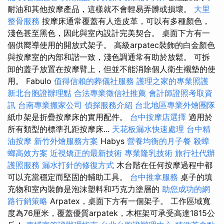
耐油和其他按摩產品，這樣就不會輕易弄髒或損壞。
大里
整骨服務
按摩床通常覆蓋有人造皮革，可以有多種顏色，
淺色甚至黑色，因此與室內設計完美契合。 桌面下方有一
個供嚮導使用的開放式架子。 高級arpatec裝飾的白金顏色
與按摩室的內部和諧一致，淺色調通常有助於放鬆。 可拆
卸的蓋子放置在按摩臂上，但並不能消除個人衛生襯墊的使
用。 Fabulo
值得信賴的葬儀社服務
護理之家的專業照護
新北台胞證辦理點
合法專業徵信社推薦
會計師證照考取資
訊
台南專業搬家公司
偵探服務介紹
台北地區專業外燴團隊
紙巾架是折疊按摩床的實用配件。
台中按摩店選擇
適用於
所有類型的標準孔距按摩床...
天花板漏水快速處理
台中精
油按摩
新竹外燴服務方案
Habys
營養均衡的月子餐
殺蟑
螂高效方案
近視矯正的最新技術
專業隆乳技術
旅行社代辦
護照服務
漏水打針的修復方式
木台階在任何按摩過程中都
可以充當穩定而堅固的輔助工具。
台中推拿服務
桌子的填
充物和室內裝飾是泡沫塑料和巧克力塗層的
助您成功的網
路行銷策略
Arpatex，桌面下方有一個架子。 工作區域寬
度為76厘米，覆蓋優質arpatek，木框架可承受高達1815公