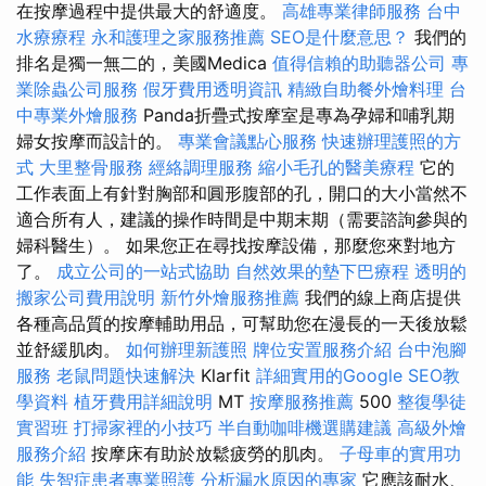
在按摩過程中提供最大的舒適度。
高雄專業律師服務
台中
水療療程
永和護理之家服務推薦
SEO是什麼意思？
我們的
排名是獨一無二的，美國Medica
值得信賴的助聽器公司
專
業除蟲公司服務
假牙費用透明資訊
精緻自助餐外燴料理
台
中專業外燴服務
Panda折疊式按摩室是專為孕婦和哺乳期
婦女按摩而設計的。
專業會議點心服務
快速辦理護照的方
式
大里整骨服務
經絡調理服務
縮小毛孔的醫美療程
它的
工作表面上有針對胸部和圓形腹部的孔，開口的大小當然不
適合所有人，建議的操作時間是中期末期（需要諮詢參與的
婦科醫生）。 如果您正在尋找按摩設備，那麼您來對地方
了。
成立公司的一站式協助
自然效果的墊下巴療程
透明的
搬家公司費用說明
新竹外燴服務推薦
我們的線上商店提供
各種高品質的按摩輔助用品，可幫助您在漫長的一天後放鬆
並舒緩肌肉。
如何辦理新護照
牌位安置服務介紹
台中泡腳
服務
老鼠問題快速解決
Klarfit
詳細實用的Google SEO教
學資料
植牙費用詳細說明
MT
按摩服務推薦
500
整復學徒
實習班
打掃家裡的小技巧
半自動咖啡機選購建議
高級外燴
服務介紹
按摩床有助於放鬆疲勞的肌肉。
子母車的實用功
能
失智症患者專業照護
分析漏水原因的專家
它應該耐水、