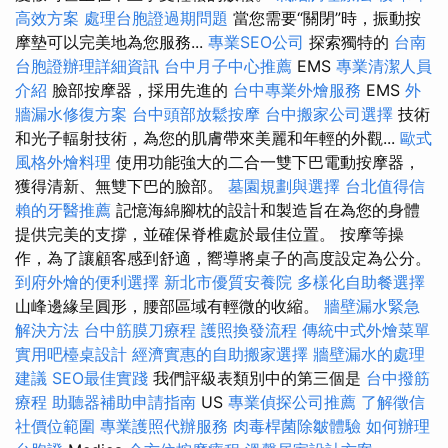
高效方案
處理台胞證過期問題
當您需要“關閉”時，振動按
摩墊可以完美地為您服務...
專業SEO公司
探索獨特的
台南
台胞證辦理詳細資訊
台中月子中心推薦
EMS
專業清潔人員
介紹
臉部按摩器，採用先進的
台中專業外燴服務
EMS
外
牆漏水修復方案
台中頭部放鬆按摩
台中搬家公司選擇
技術
和光子輻射技術，為您的肌膚帶來美麗和年輕的外觀...
歐式
風格外燴料理
使用功能強大的二合一雙下巴電動按摩器，
獲得清新、無雙下巴的臉部。
墓園規劃與選擇
台北值得信
賴的牙醫推薦
記憶海綿腳枕的設計和製造旨在為您的身體
提供完美的支撐，並確保脊椎處於最佳位置。 按摩等操
作，為了讓顧客感到舒適，嚮導將桌子的高度設定為公分。
到府外燴的便利選擇
新北市優質安養院
多樣化自助餐選擇
山峰邊緣呈圓形，腰部區域有輕微的收縮。
牆壁漏水緊急
解決方法
台中筋膜刀療程
護照換發流程
傳統中式外燴菜單
實用吧檯桌設計
經濟實惠的自助搬家選擇
牆壁漏水的處理
建議
SEO最佳實踐
我們評級表類別中的第三個是
台中撥筋
療程
助聽器補助申請指南
US
專業偵探公司推薦
了解徵信
社價位範圍
專業護照代辦服務
肉毒桿菌除皺體驗
如何辦理