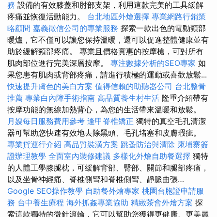
務
設備的有效膝蓋和肘部支架，利用這款完美的工具緩解
疼痛並恢復活動能力。
台北地區外燴選擇
專業網路行銷策
略顧問
嘉義徵信公司的專業服務
探索一款出色的電動頸部
暖爐，它不僅可以讓您保持溫暖，還可以促進整體健康並有
助於緩解頸部疼痛。 專業且價格實惠的按摩槍，可對所有
肌肉部位進行完美深層按摩。
專注數據分析的SEO專家
如
果您患有肌肉或背部疼痛，請進行積極的運動或喜歡放鬆...
快速提升膚色的美白方案
值得信賴的助聽器公司
台北整骨
推薦
專業白內障手術指南
高品質養生村生活
隆重介紹帶有
按摩功能的無線加熱背心，為您的生活帶來溫暖和放鬆。
月嫂每日服務費用參考
逢甲脊椎矯正
獨特的真空毛孔清潔
器可幫助您快速有效地去除黑頭、毛孔堵塞和皮膚瑕疵。
專業貨運行介紹
高品質裝潢方案
跳蚤防治與清除
柬埔寨簽
證辦理教學
全面室內裝修建議
多樣化外燴自助餐選擇
獨特
的人體工學膝腿枕，可緩解背部、臀部、關節和腿部疼痛，
以及坐骨神經痛、脊椎側彎和脊椎側彎、靜脈曲張…
Google SEO操作教學
自助餐外燴專家
桃園台胞證申請服
務
台中養生療程
海外抓姦專業協助
精緻茶會外燴方案
探
索這款獨特的微針滾輪，它可以幫助您獲得更健康、更美麗