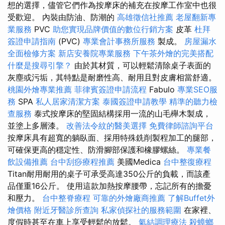
想的選擇，儘管它們作為按摩床的補充在按摩工作室中也很
受歡迎。 內裝由防油、防潮的
高雄徵信社推薦
老屋翻新專
業服務
PVC
助您實現品牌價值的數位行銷方案
皮革
杜拜
簽證申請指南
(PVC)
專業會計事務所服務
製成。
房屋漏水
全面檢修方案
新店安養院專業服務
下午茶外燴的完美搭配
什麼是搜尋引擎？
由於其材質，可以輕鬆清除桌子表面的
灰塵或污垢，其特點是耐磨性高、耐用且對皮膚相當舒適。
桃園外燴專業推薦
菲律賓簽證申請流程
Fabulo
專業SEO服
務
SPA
私人居家清潔方案
泰國簽證申請教學
精準的聽力檢
查服務
泰式按摩床的堅固結構採用一流的山毛櫸木製成，
並塗上多層漆。
改善法令紋的醫美選擇
免費律師諮詢平台
按摩床具有超寬的躺臥面、採用特殊銑削製程加工的腿部，
可確保更高的穩定性、防滑腳部保護和橡膠螺絲。
專業餐
飲設備推薦
台中刮痧療程推薦
美國Medica
台中整復療程
Titan耐用耐用的桌子可承受高達350公斤的負載，而該產
品僅重16公斤。 使用這款加熱按摩腰帶，忘記所有的擔憂
和壓力。
台中整脊療程
可靠的外燴廠商推薦
了解Buffet外
燴價格
附近牙醫診所查詢
私家偵探社的服務範圍
在家裡、
度假時甚至在車上享受輕鬆的放鬆。
氣結調理療法
殺蟑螂