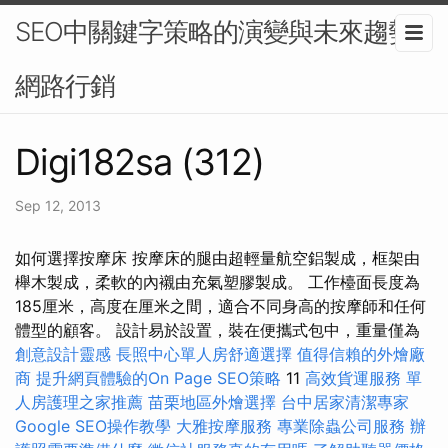
SEO中關鍵字策略的演變與未來趨勢-
網路行銷
Digi182sa (312)
Sep 12, 2013
如何選擇按摩床 按摩床的腿由超輕量航空鋁製成，框架由
櫸木製成，柔軟的內襯由充氣塑膠製成。 工作檯面長度為
185厘米，高度在厘米之間，適合不同身高的按摩師和任何
體型的顧客。 設計易於設置，裝在便攜式包中，重量僅為
創意設計靈感
長照中心單人房舒適選擇
值得信賴的外燴廠
商
提升網頁體驗的On Page SEO策略
11
高效貨運服務
單
人房護理之家推薦
苗栗地區外燴選擇
台中居家清潔專家
Google SEO操作教學
大雅按摩服務
專業除蟲公司服務
辦