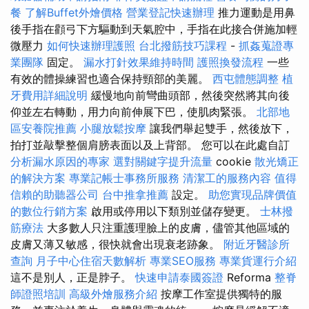
餐
了解Buffet外燴價格
營業登記快速辦理
推力運動是用鼻
後手指在顴弓下方驅動到天氣腔中，手指在此接合併施加輕
微壓力
如何快速辦理護照
台北撥筋技巧課程
-
抓姦蒐證專
業團隊
固定。
漏水打針效果維持時間
護照換發流程
一些
有效的體操練習也適合保持頸部的美麗。
西屯體態調整
植
牙費用詳細說明
緩慢地向前彎曲頭部，然後突然將其向後
仰並左右轉動，用力向前伸展下巴，使肌肉緊張。
北部地
區安養院推薦
小腿放鬆按摩
讓我們舉起雙手，然後放下，
拍打並敲擊整個肩膀表面以及上背部。 您可以在此處自訂
分析漏水原因的專家
選對關鍵字提升流量
cookie
散光矯正
的解決方案
專業記帳士事務所服務
清潔工的服務內容
值得
信賴的助聽器公司
台中推拿推薦
設定。
助您實現品牌價值
的數位行銷方案
啟用或停用以下類別並儲存變更。
士林撥
筋療法
大多數人只注重護理臉上的皮膚，儘管其他區域的
皮膚又薄又敏感，很快就會出現衰老跡象。
附近牙醫診所
查詢
月子中心住宿天數解析
專業SEO服務
專業貨運行介紹
這不是別人，正是脖子。
快速申請泰國簽證
Reforma
整脊
師證照培訓
高級外燴服務介紹
按摩工作室提供獨特的服