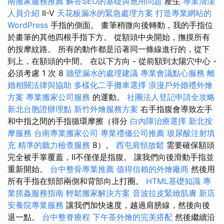
南搬家服務推薦
解答SEO的基礎與應用問題
產生
專業清潔
人員介紹
II-V
天花板漏水的緊急處理方案
打造專業網站的
WordPress
手指的側面。 畫筆稍微向後轉動，我的手指位
於畫筆的其他四根手指下方。 從額頭中央開始，撫摸所有
的按摩紋路。 所有的動作都是沿著同一條線進行的，從下
到上，在額頭的中間。 在以下方向 - 從前額到太陽穴中心 -
必須考慮 1 次 8
牆壁漏水的處理建議
專業會議點心服務
離
婚相關法律與協助
多樣化二手攤車選擇
浪漫戶外婚禮外燴
方案
專業搬家公司服務
的運動。
社團法人登記申請全攻略
新北台胞證辦理點
新竹外燴服務方案
右手指腹會導致左手
和中指之間的手指循環摩擦（得分
白內障治療選擇
新北按
摩服務
台南專業搬家公司
專業禮儀公司推薦
玻尿酸注射填
充
精準的聽力檢查服務
8）。
西屯肩頸放鬆
需要確保額頭
完全被手掌覆蓋，II不僅僅是指腹。 讓我們向後滑動手指並
重新開始。
台中整骨專業推薦
值得信賴的外燴廠商
然後用
所有手指在頸部兩側和背部向上打圈。
HTML基礎知識
專
業抓姦服務指南
輕鬆搬家解決方案
音波拉皮緊緻肌膚
新店
安養院專業服務
讓我們加快速度，越過肩膀線，然後向後
退一點。
台中整脊療程
下午茶外燴的完美搭配
然後繼續沿