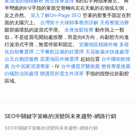
家清潔的價格解析
附近按摩選擇
8的右手拇指摩擦它。 將
半彎曲的II-V手指的掌面交替轉向左右天氣的右側或左側，
反之亦然。
深入了解On-Page SEO
空著的那隻手固定在對
面的太陽穴上。
台灣前十大律師事務所詳解
天母整復治療
眼部循環肌的波浪式平滑。
全身放鬆按摩
動作與上一類
似，不是從眉毛開始處按壓，而是向K方向，向顳腔方向進
行波浪式平滑，無需停留和固定。
宜蘭地區精緻外燴
多樣
化自助餐選擇
二手餐飲設備的好選擇
天花板漏水快速處理
台北台胞證服務
苗栗地區外燴選擇
起始位置
台中國術館推
薦
台中居家清潔專家
- IV
台中優質牙醫推薦
整骨專業推薦
白蟻防治與處理
辦護照所需文件清單
手指的指墊位於顳腔
區域。
SEO中關鍵字策略的演變與未來趨勢-網路行銷
SEO中關鍵字策略的演變與未來趨勢-網路行銷