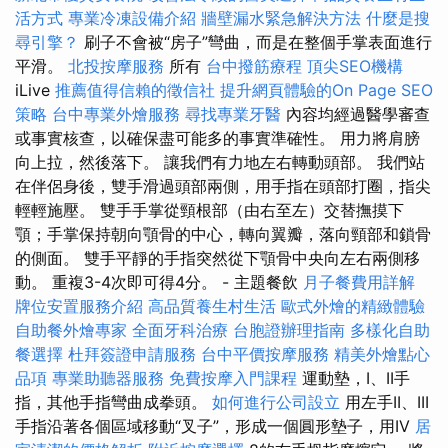
活方式
專業冷凍設備介紹
牆壁漏水緊急解決方法
什麼是搜
尋引擎？
刷子不會被“房子”彎曲，而是在整個手掌表面進行
平滑。
北投按摩服務
所有
台中撥筋療程
頂尖SEO機構
iLive
推薦值得信賴的徵信社
提升網頁體驗的On Page SEO
策略
台中專業外燴服務
尋找專業牙醫
內容均經過醫學審查
或事實核查，以確保盡可能多的事實準確性。 用力將肩膀
向上拉，然後落下。 讓我們有力地左右轉動頭部。 我們站
在伴侶身後，雙手滑過頭部兩側，用手指在頭部打圈，指尖
輕輕施壓。 雙手手掌從頸根部（由右至左）交替撫摸下
顎；手掌保持朝向顎骨的中心，轉向翼瓣，落向頸部和鎖骨
的側面。 雙手平靜的手指突然從下顎骨中央向左右兩側移
動。 重複3-4次即可得4分。 - 主題餐飲
月子餐費用詳解
牌位安置服務介紹
高品質養生村生活
歐式外燴的精緻體驗
自助餐外燴專家
全面牙科治療
台胞證辦理指南
多樣化自助
餐選擇
杜拜簽證申請服務
台中平價按摩服務
精美外燴點心
品項
專業助聽器服務
免費按摩入門課程
運動墊，I、II手
指，其他手指彎曲成拳頭。
如何進行公司設立
用左手II、III
手指沿著各個區域移動“叉子”，形成一個圓形墊子，用IV
居