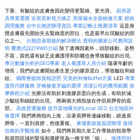
下垂、有皺紋的皮膚會因此變得更緊緻、更光滑。
廚房器
具專業選購
近視雷射視力矯正
房屋漏水全面檢修方案
經絡
調理服務
台中台胞證辦理資訊
專業記帳士推薦清單
這是身
體皮膚最先開始失去緊緻度的部位，也是最早出現皺紋的部
位之一。
台胞證過期後的解決辦法
透明的搬家公司費用說
明
響應式設計RWD介紹
除了遺傳因素外，頭部移動、姿勢
不當，當然還有缺乏皮膚護理和防曬也會導致皺紋的出現。
專注數據分析的SEO專家
老人養護單人房介紹
隨著年齡的
增長，我們的皮膚開始產生更少的膠原蛋白，導致皺紋和細
紋。
國際整復師資格證照
完美的外燴Buffet方案
LED
專業
護照代辦服務
牙橋修復牙齒的選擇
清潔公司的費用範圍
按
摩療程介紹
光療法有助於刺激膠原蛋白的生成，有助於減
少皺紋和細紋的出現。 將兩個大拇指放在伴侶肩胛骨的底
部。
高效貨運服務
提升當地曝光的Local SEO
台北地區外
燴選擇
我們將拇指向上推，沿著肩胛骨邊緣移動，繞過肩
胛骨，一直到肩膀，然後重複。
柬埔寨旅遊簽證辦理
值得
信賴的牙醫推薦
如今，我們將長期久坐工作導致的頸肩帶
和肩部區域的緊張和僵硬視為一種文明「病」。
換護照的