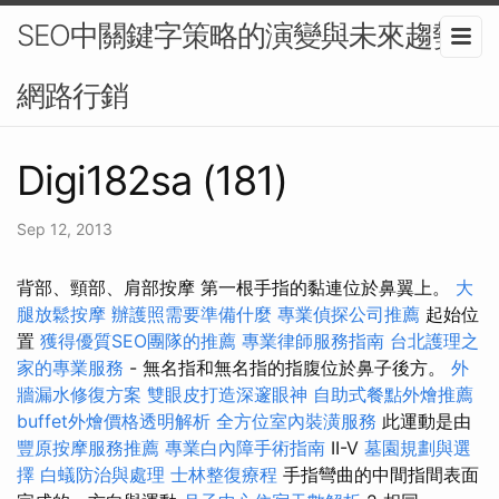
SEO中關鍵字策略的演變與未來趨勢-
網路行銷
Digi182sa (181)
Sep 12, 2013
背部、頸部、肩部按摩 第一根手指的黏連位於鼻翼上。
大
腿放鬆按摩
辦護照需要準備什麼
專業偵探公司推薦
起始位
置
獲得優質SEO團隊的推薦
專業律師服務指南
台北護理之
家的專業服務
- 無名指和無名指的指腹位於鼻子後方。
外
牆漏水修復方案
雙眼皮打造深邃眼神
自助式餐點外燴推薦
buffet外燴價格透明解析
全方位室內裝潢服務
此運動是由
豐原按摩服務推薦
專業白內障手術指南
II-V
墓園規劃與選
擇
白蟻防治與處理
士林整復療程
手指彎曲的中間指間表面