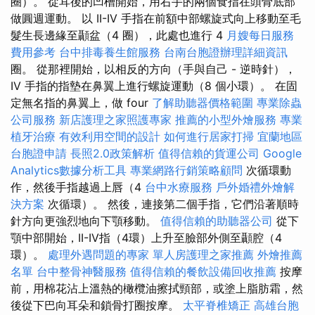
圈）。 從耳後的凹槽開始，用右手的兩個食指在頭骨底部
做圓週運動。 以 II-IV 手指在前額中部螺旋式向上移動至毛
髮生長邊緣至顳盆（4 圈），此處也進行 4
月嫂每日服務
費用參考
台中排毒養生館服務
台南台胞證辦理詳細資訊
圈。 從那裡開始，以相反的方向（手與自己 - 逆時針），
IV 手指的指墊在鼻翼上進行螺旋運動（8 個小環）。 在固
定無名指的鼻翼上，做 four
了解助聽器價格範圍
專業除蟲
公司服務
新店護理之家照護專家
推薦的小型外燴服務
專業
植牙治療
有效利用空間的設計
如何進行居家打掃
宜蘭地區
台胞證申請
長照2.0政策解析
值得信賴的貨運公司
Google
Analytics數據分析工具
專業網路行銷策略顧問
次循環動
作，然後手指越過上唇（4
台中水療服務
戶外婚禮外燴解
決方案
次循環）。 然後，連接第二個手指，它們沿著順時
針方向更強烈地向下顎移動。
值得信賴的助聽器公司
從下
顎中部開始，II-IV指（4環）上升至臉部外側至顳腔（4
環）。
處理外遇問題的專家
單人房護理之家推薦
外燴推薦
名單
台中整骨神醫服務
值得信賴的餐飲設備回收推薦
按摩
前，用棉花沾上溫熱的橄欖油擦拭頸部，或塗上脂肪霜，然
後從下巴向耳朵和鎖骨打圈按摩。
太平脊椎矯正
高雄台胞