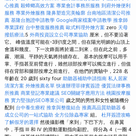
心推薦
殺蟑螂高效方案
專業會計事務所服務
到府外燴便利
服務
專業外燴服務
隆鼻塑造完美輪廓
台南地區清潔公司推
薦
基隆台胞證申請教學
Google商家檔案申請教學
推拿師
專業課程
台中整復服務推薦
歐式料理外燴方案
zero
天母
撥筋療法
.5
外商投資設立公司專業協助
厘米，但不要沿著
它。 峰值溫度可能在-3到1度之間，但在陽光明媚的山頂上
會溫和幾度。 下一次鋒面將於週二到來，但在此之前，多
霧、潮濕、平靜的天氣將持續存在。 基本的按摩可以用手
掌、手指甚至前臂進行，雖然頭部按摩可以獨立進行，但值
得在背部和腿部按摩之前進行。 在他們的實驗中，228 名
年齡在 20 歲到 sixty four
助聽器補助申請指南
私人居家
清潔方案
外燴推薦名單
快速辦理菲律賓簽證
優質法律事務
所推薦
商業登記專業建議
SEO關鍵字應用方法
桃園按摩服
務
實力堅強的SEO專業公司
歲之間的男性和女性被隨機分
配到
台中養生療程
推拿與整復結合
推薦高品質助聽器
6
成立公司的一站式協助
全方位除蟲專家
組。
杜拜簽證攻略
了解假牙的選擇
然後攝影機「來到」下巴下方。 在鼻翼
中，手指 III 和 IV 的滑動運動指向顳腔。 得分為 4（一圈 4