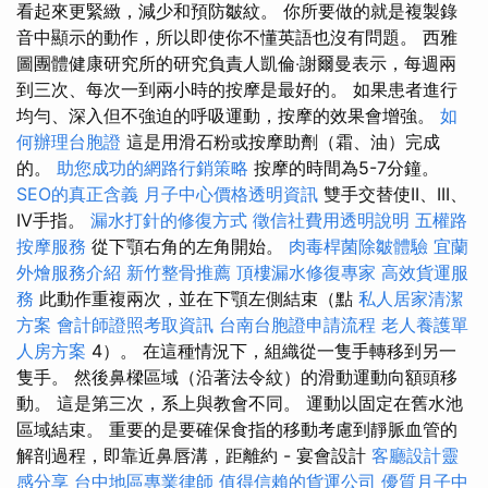
看起來更緊緻，減少和預防皺紋。 你所要做的就是複製錄
音中顯示的動作，所以即使你不懂英語也沒有問題。 西雅
圖團體健康研究所的研究負責人凱倫‧謝爾曼表示，每週兩
到三次、每次一到兩小時的按摩是最好的。 如果患者進行
均勻、深入但不強迫的呼吸運動，按摩的效果會增強。
如
何辦理台胞證
這是用滑石粉或按摩助劑（霜、油）完成
的。
助您成功的網路行銷策略
按摩的時間為5-7分鐘。
SEO的真正含義
月子中心價格透明資訊
雙手交替使II、III、
IV手指。
漏水打針的修復方式
徵信社費用透明說明
五權路
按摩服務
從下顎右角的左角開始。
肉毒桿菌除皺體驗
宜蘭
外燴服務介紹
新竹整骨推薦
頂樓漏水修復專家
高效貨運服
務
此動作重複兩次，並在下顎左側結束（點
私人居家清潔
方案
會計師證照考取資訊
台南台胞證申請流程
老人養護單
人房方案
4）。 在這種情況下，組織從一隻手轉移到另一
隻手。 然後鼻樑區域（沿著法令紋）的滑動運動向額頭移
動。 這是第三次，系上與教會不同。 運動以固定在舊水池
區域結束。 重要的是要確保食指的移動考慮到靜脈血管的
解剖過程，即靠近鼻唇溝，距離約 - 宴會設計
客廳設計靈
感分享
台中地區專業律師
值得信賴的貨運公司
優質月子中