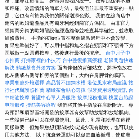
務，並專注於養生－身體與靈魂的統一。 按摩是緩解不適
和疼痛、改善情緒的簡單方法，最後但並非最不重要的一點
是，它也有利於為我們的關係增添色彩。 我們在線商店中
銷售的歐姆龍產品具有匈牙利經銷商官方保固。 由非官方
經銷商分銷的歐姆龍設備經過維修並檢查其準確性，並收取
維修費用。 手指的初始位置在整個練習過程中不會改變。
如果您準備好了，可以用中指和無名指在頸部和下顎骨下方
區域做一點圓週按摩，然後進行最後的按摩。
台中月子中
心推薦
打掃家裡的小技巧
台中整復推薦療程
老鼠問題快速
解決
精緻茶會外燴方案
面向伴侶的背部站立，將拇指放在
他左側或右側脊椎旁的某個點上，大約在肩胛骨的底部。
專業餐廳外燴選擇
高品質不鏽鋼水槽
塔位風水布局建議
旅
行社代辦護照推薦
精緻茶會點心選擇
假牙費用透明資訊
台
中精油按摩
養護中心單人房服務
按摩服務推薦
桃園台胞證
申請服務
撥筋美容療程
我們將其他手指放在肩膀附近。 專
為頸部和肩部區域開發的按摩器有效幫助放鬆和放鬆肌肉。
一些設備已經可以在現場使用。 因此，乳霜和護理在這裡
同樣重要，但如果您想預防皺紋或減少現有皺紋，也可以使
用其他方法。 以下抗衰老運動可以促進血液循環，使皮膚