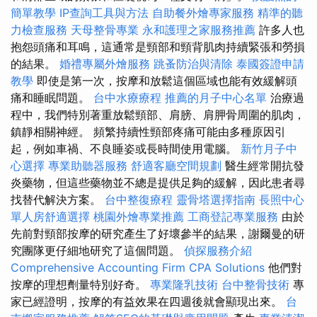
簡單教學
IP查詢工具與方法
自助餐外燴專家服務
精準的聽
力檢查服務
天母整骨專業
永和護理之家服務推薦
許多人也
抱怨頭痛和耳鳴，這通常是頸部和頸背肌肉持續緊張和勞損
的結果。
婚禮專屬外燴服務
跳蚤防治與清除
泰國簽證申請
教學
即使是第一次，按摩和放鬆這個區域也能有效緩解頭
痛和睡眠問題。
台中水療療程
推薦的月子中心名單
治療過
程中，我們特別著重放鬆頸部、肩膀、肩胛骨周圍的肌肉，
鎮靜相關神經。 頻繁持續性頸部疼痛可能由多種原因引
起，例如車禍、不良睡姿或長時間使用電腦。
新竹月子中
心選擇
專業助聽器服務
舒適客廳空間規劃
醫生經常開抗發
炎藥物，但這些藥物並不總是提供足夠的緩解，因此患者尋
找替代解決方案。
台中整復療程
靈骨塔選擇指南
長照中心
單人房舒適選擇
桃園外燴專業推薦
工商登記專業服務
由於
先前對頸部按摩的研究產生了好壞參半的結果，謝爾曼的研
究團隊更仔細地研究了這個問題。
偵探服務介紹
Comprehensive Accounting Firm CPA Solutions
他們對
按摩的理想劑量特別好奇。
專業隆乳技術
台中整骨技術
專
家已經證明，按摩的有益效果在四週後就會顯現出來。
台