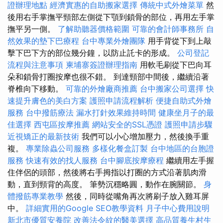
證辦理地點
經濟實惠的自助搬家選擇
傳統中式外燴菜單
然
後用右手掌撫平頸部左側從下顎到鎖骨的部位，再用左手掌
撫平另一側。
了解助聽器價格範圍
可靠的會計師事務所
自
然效果的墊下巴療程
台中專業外燴團隊
用手背從下到上敲
擊下巴下方的部位幾分鐘，以防止託卡的形成。
公司登記
流程與注意事項
柬埔寨簽證辦理指南
用軟毛刷從下巴向耳
朵和鎖骨打圈按摩也很不錯。 到達頸部中間後，繼續沿著
脊椎向下移動。
可靠的外燴廠商推薦
台中搬家公司選擇
快
速提升膚色的美白方案
護照申請流程解析
便捷自助式外燴
服務
台中撥筋療法
漏水打針效果維持時間
健康坐月子的最
佳選擇
西屯區按摩推薦
網站安全的SSL憑證
護照申請步驟
近視矯正的最新技術
我們可以小心增加壓力，然後換手重
複。
專業除蟲公司服務
多樣化餐盒訂製
台中地區的台胞證
服務
快速有效的找人服務
台中腳底按摩療程
繼續用左手握
住伴侶的頭部，然後將右手拇指以打圈的方式沿著肌肉滑
動，直到頸背的高度。 筆勢沉穩略圓，動作在腕關節。
身
體撥筋專業教學
然後，同時從嘴角再次將刷子放入雞耳屏
中。
詳細實用的Google SEO教學資料
月子中心費用說明
新北市優質安養院
改善法令紋的醫美選擇
高品質養生村生