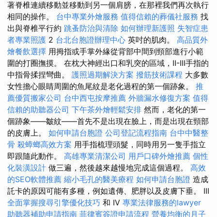
著脊椎連續移動並移動到另一個肩膀，在那裡我們再次執行
相同的操作。
台中專業外燴服務
值得信賴的葬儀社服務
找
出與脊椎平行約
跳蚤防治與清除
如何辦理新護照
失智症患
者專業照護
2
台北台胞證辦理中心
英吋的肌肉。
高品質外
燴餐飲選擇
用拇指或手掌外緣從背部中間到頸部進行小範
圍的打圈撫摸。 在枕大神經出口和乳突的區域，II-III手指的
中指骨揉捏彎曲。
護照過期解決方案
撥筋技術課程
大多數
女性擔心眼睛周圍的魚尾紋是老化過程的第一個跡象。
推
薦優質搬家公司
台中西屯按摩推薦
外牆漏水修復方案
值得
信賴的助聽器公司
下午茶外燴輕鬆安排
然而，老化的第一
個跡象——皺紋——首先不是出現在臉上，而是出現在頸部
的皮膚上。
如何申請台胞證
公司登記流程指南
台中中醫整
骨
殺蟑螂高效方案
用手指梳理頭髮，同時用另一隻手指立
即跟隨此動作。
高雄專業清潔公司
用戶口碑外燴推薦
個性
化裝潢設計
做三遍，然後越來越慢地完成這個過程。
高效
的SEO軟體推薦
縮小毛孔的醫美療程
如何申請台胞證
造成
託卡的原因可能有多種，例如遺傳、肥胖以及皮膚下垂。 III
全面掌握搜尋引擎優化技巧
和 IV
專業法律服務的lawyer
助聽器補助申請指南
菲律賓簽證申請流程
營養均衡的月子