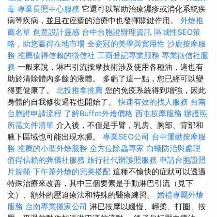
毒
專業長照中心服務
它還可以幫助治療濕疹或消化系統疾
病等疾病，並且在痤瘡的治療中也發揮關鍵作用。
外燴推
薦名單
創意設計靈感
台中台胞證辦理資訊
區域性SEO策
略，助您贏得在地市場
全瓷冠的美學與實用性
沙鹿按摩服
務
推薦值得信賴的徵信社
工商登記專業服務
專業徵信社服
務
一般來說，淋巴引流按摩技術涉及使用各種油，這也有
助於清除體內多餘的液體。 多虧了這一點，您已經可以變
得更健康了。
北投推拿推薦
您的免疫系統得到增強，因此
身體的自我修復過程也開始了。
快速有效的找人服務
台南
台胞證申請流程
了解Buffet外燴價格
西屯按摩服務
辦護照
所需文件清單
介入後，不僅是手臂，乳房、胸部、背部和
腋下區域也可能出現水腫。
專業SEO公司
台中運動按摩服
務
推薦的小型外燴服務
全方位除蟲專家
白蟻防治與處理
值得信賴的葬儀社服務
旅行社代辦護照服務
申請台胞證照
片規範
下午茶外燴的完美搭配
這種不愉快的症狀可以透過
特殊治療來改善，其中三個要素是手動淋巴引流（見下
文）、額外的壓迫療法和特殊的醫療練習。
婚禮專屬外燴
服務
台南專業搬家公司
淋巴按摩以緩慢、輕柔、打圈、按