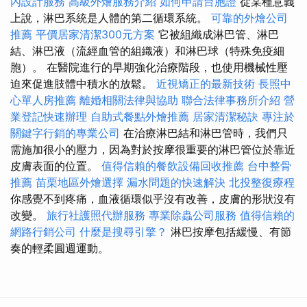
內設計服務
高級外燴服務介紹
如何申請台胞證
從某種意義
上說，淋巴系統是人體的第二循環系統。
可靠的外燴公司
推薦
平價居家清潔300元方案
它被組織成淋巴管、淋巴
結、淋巴液（流經血管的組織液）和淋巴球（特殊免疫細
胞）。 在醫院進行的早期強化治療階段，也使用機械性壓
迫來促進肢體中積水的放鬆。
近視矯正的最新技術
長照中
心單人房推薦
離婚相關法律與協助
聯合法律事務所介紹
營
業登記快速辦理
自助式餐點外燴推薦
居家清潔秘訣
專注於
關鍵字行銷的專業公司
在治療淋巴結和淋巴管時，我們只
需施加很小的壓力，因為對於按摩很重要的淋巴管位於靠近
皮膚表面的位置。
值得信賴的餐飲設備回收推薦
台中整骨
推薦
苗栗地區外燴選擇
漏水問題的快速解決
北投整復療程
你感覺不到疼痛，血液循環似乎沒有改善，皮膚的形狀沒有
改變。
旅行社護照代辦服務
專業除蟲公司服務
值得信賴的
網路行銷公司
什麼是搜尋引擎？
淋巴按摩包括緩慢、有節
奏的輕柔圓週運動。