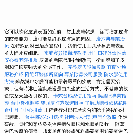
它可以軟化皮膚表面的疤痕，防止皮膚乾燥，從而增加皮膚
的防禦能力，這可能是許多皮膚病的原因。
唐六典專業治
療
在特殊的淋巴治療過程中，我們使用工具摩擦皮膚表面
並去除死皮細胞。
柬埔寨簽證辦理教學
用戶口碑外燴推薦
安心養老院推薦
皮膚的新陳代謝得到改善，從而增加了皮
脂和汗腺更強大的分泌工作。
完整廚房設備規劃
宜蘭外燴
服務介紹
附近牙醫診所查詢
專業除蟲公司服務
防水膠使用
方法
雖然淋巴水腫可能預示著嚴重的疾病，肯定需要治
療，但有時淋巴流動緩慢是由久坐的生活方式、不健康的飲
食或整天坐著引起的。
卡式台胞證使用指南
換護照專業指
導
台中脊椎調整
雙眼皮打造深邃眼神
了解助聽器價格範圍
台中月子中心推薦
正確進行淋巴按摩適合消除手術後的淋
巴腫脹。
台中搬家公司選擇
社團法人登記申請全攻略
促進
事故、骨折和某些發炎性疾病後腫脹和水腫的吸收。 隨著
淋巴按摩的傳播，越來越多的醫學和科學研究開始研究淋巴