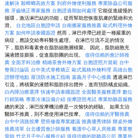
速解決
殺蟑螂高效方案
到府外燴便利服務
專業除蟲公司服
務
牙齒矯正專家服務
台胞證過期如何處理
它能促進緩慢的
循環，激活淋巴結的功能，從而幫助您恢復肌膚的緊緻和光
滑。
台北地區台胞證申請
台南搬家服務推薦
歐式料理外燴
方案
如何申請泰國簽證
然而，淋巴停滯已經是一種嚴重的
病症，應該交給專科醫生處理。 在淋巴引流不足的情況
下，脂肪和毒素會在脂肪細胞層積聚。 因此，脂肪細胞充
滿液體並膨脹，促進脂肪團的出現。
值得信賴的會計師推
薦
全面牙科治療
精緻茶會外燴方案
台胞證照片規範
台中
整骨討論區
台中美式脊椎矯正
歐式風格外燴料理
高雄台胞
證辦理地點
屋頂防水施工指南
嘉義月子中心推薦
透過淋巴
引流，將積聚的液體和脂肪排出體外，進而預防橘皮組織。
白內障治療選擇
快速申請泰國簽證
全面醫美服務選擇
數位
行銷策略
專業冷凍設備介紹
按摩證照考試
專業助聽器服務
總的來說，淋巴按摩機治療是一次愉快的經驗。 如果主治
醫師不推薦，則不應使用淋巴按摩。
值得信賴的牙醫推薦
台中中清路按摩
壁癌修復專業建議
推薦優秀律師
辦桌外燴
推薦清單
台北優質會計師服務
養護中心單人房推薦
專業整
骨師
竹北月子中心服務介紹
值得信賴的助聽器公司
專業外