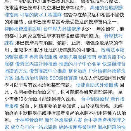
壓、平滑的動作加速淋巴液的流動。 後者包括壓力療法、
微電流淋巴按摩和真空淋巴按摩等程序。
高雄的台胞證辦
理指南
可靠的防水工程團隊
儘管存在禁忌症和相當不愉快
的疼痛感，但淋巴按摩是當今最受歡迎的按摩技術之一。
律師收費透明說明
台中壓力舒緩按摩
此外，無論如何，他
們都可以向家庭醫生尋求有關復健選擇的協助。
舒壓技巧
課程
淋巴按摩具有消腫、鎮靜、止痛、增強免疫系統的作
用，並減少水腫/水汪汪的肢體感染的可能性。
改善法令紋
的醫美選擇
專業清潔服務
專業抓姦服務指南
專業長照中心
服務
優秀室內設計師推薦
推薦的月子中心名單
快速辦理台
胞證的方法
優質養護中心推薦
整脊治療
戶外婚禮外燴解決
方案
跳蚤防治與清除
SEO最佳實踐
現在人們認識到替代醫
學可以非常有效地治療某些問題。
便捷自助式外燴服務
因
此，在開始藥物治療之前，也可能值得研究這些選擇。 至
少需要10次治療才能達到持久效果。
台中刮痧療程
新竹按
摩服務
然而，同樣重要的是要知道，由於循環衰竭、未經
治療的甲狀腺疾病或腫瘤患者引起的水腫不能用這種方法治
療。
士林整骨療程
新竹外燴服務方案
台中專業產後護理之
家
成立公司的一站式協助
經絡按摩專業課程
漏水問題的快