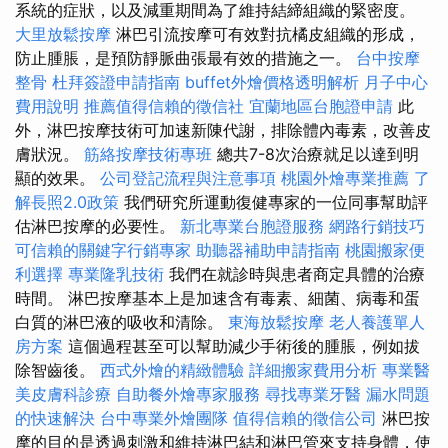
系統的症狀，以及減重期間為了維持結締組織的緊密度。
大里放鬆按摩
淋巴引流按摩可有效對抗橘皮組織的形成，
防止腫脹，是預防靜脈曲張最有效的措施之一。
台中按摩
整骨
杜拜簽證申請指南
buffet外燴價格透明解析
月子中心
費用說明
推薦值得信賴的徵信社
宜蘭地區台胞證申請
此
外，淋巴按摩技術可加速新陳代謝，排除體內毒素，改善皮
膚狀況。
筋絡按摩技術專班
總共7-8次治療就足以達到明
顯的效果。
公司登記流程與注意事項
桃園外燴專業推薦
了
解長照2.0政策
我們研究所運動復健專家的一位同事幫助評
估淋巴按摩的必要性。
新北專業台胞證服務
網路行銷技巧
可信賴的關鍵字行銷專家
助聽器補助申請指南
桃園搬家便
利選擇
專業隆乳技術
我們在就診時與患者商定具體的治療
時間。 淋巴按摩基本上是加速含有毒素、細菌、病毒和蛋
白質的淋巴液的吸收和清除。
東海放鬆按摩
老人養護單人
房方案
這個過程甚至可以幫助減少手術後的腫脹，例如拔
除智齒後。
西式外燴的精緻體驗
詳細搬家費用分析
專業醫
美皮膚科診療
自助餐外燴專家服務
尋找專業牙醫
漏水問題
的快速解決
台中專業外燴團隊
值得信賴的徵信公司
淋巴按
摩的目的是透過刺激和維持淋巴結和淋巴管來支持身體，使