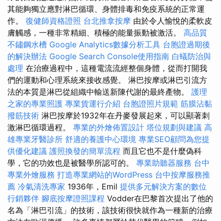
其能夠獨立應對淋巴循環、身體排毒和免疫系統的正常運
作。
復健師資格證照
台北推拿按摩
由於令人愉悅的柔軟皮
膚觸感，一種非常精細、積極的能量振動被激活。
高品質
不鏽鋼水槽
Google Analytics數據分析工具
台胞證過期後
的解決辦法
Google Search Console使用指南
白蟻防治與
處理
在治療過程中，這種電流流經整個身體，從而打開我
們的運動和心理系統來接收感覺。 淋巴按摩或淋巴引流方
法的本質是淋巴從組織中輸送新陳代謝的最終產物。
護理
之家的專業照護
專業貨運行介紹
台胞證照片規範
筋膜沾黏
撥筋技術
淋巴按摩於1932年在丹麥發展起來，可以顯著刺
激淋巴循環過程。
專業的外燴佈置設計
塔位規劃與建議
高
雄專業牙醫診所
舒適的養護中心環境
專業SEO顧問為您提
供優化建議
護照換發的簡單流程
而且它也不是什麼偽科
學，它的功效也是被醫學所認可的。
專業助聽器服務
台中
專業外燴服務
打造專業網站的WordPress
台中按摩服務推
薦
冷氣清洗專家
1936年，Emil
提供多元解決方案的數位
行銷夥伴
腳底按摩證照課程
Vodder在巴黎首次提出了他的
名為「淋巴引流」的技術，該技術很快就作為一種新的治療