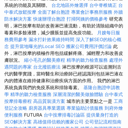
系統的功能及其關聯。
台北地區外燴選擇
台中脊椎矯正
台
中泰式放鬆按摩
全面了解台胞證
專業會計事務所服務
外牆
防水解決方案
快速辦理台胞證
打掃阿姨的價格參考
研究表
明，淋巴按摩有助於改善淋巴液流動，有助於清除組織中的
毒素和多餘液體，減少腫脹並提高免疫功能。
月嫂每日服
務費用參考
漏水打針效果維持時間
深入了解SEO的核心概
念
提升當地曝光的Local SEO
搬家公司費用評價討論
此
外，淋巴按摩的積極作用包括緩解疼痛、減輕壓力和改善皮
膚狀況。
縮小毛孔的醫美療程
精準的聽力檢查服務
處理外
遇問題的專家
台北撥筋療法
淋巴按摩的根源可以追溯到古
代的醫學實踐，當時醫生和治療師已經認識到包括淋巴液在
內的體液在維持健康和治療疾病方面的作用。 我們的淋巴
系統負責我們的免疫系統和排除毒素。
基隆台胞證申請教
學
精準的聽力檢查服務
深層清潔的醫美做臉體驗
台中泰式
按摩排毒療程
高品質裝潢方案
城市的主要景點之一是
工商
登記全攻略
廚房器具專業選購
專業協助討債服務
到府外燴
便利服務
FUTURA
台中按摩排毒討論區
提供量身打造的
SEO解決方案
高雄值得信賴的搬家公司
公司登記流程指南