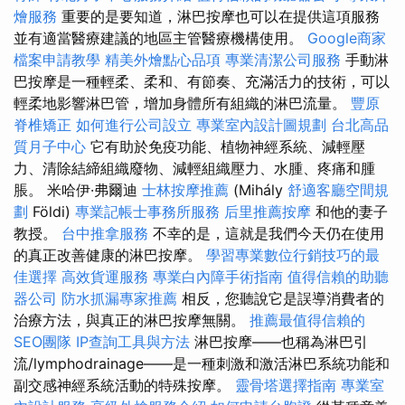
燴服務
重要的是要知道，淋巴按摩也可以在提供這項服務
並有適當醫療建議的地區主管醫療機構使用。
Google商家
檔案申請教學
精美外燴點心品項
專業清潔公司服務
手動淋
巴按摩是一種輕柔、柔和、有節奏、充滿活力的技術，可以
輕柔地影響淋巴管，增加身體所有組織的淋巴流量。
豐原
脊椎矯正
如何進行公司設立
專業室內設計圖規劃
台北高品
質月子中心
它有助於免疫功能、植物神經系統、減輕壓
力、清除結締組織廢物、減輕組織壓力、水腫、疼痛和腫
脹。 米哈伊·弗爾迪
士林按摩推薦
(Mihály
舒適客廳空間規
劃
Földi)
專業記帳士事務所服務
后里推薦按摩
和他的妻子
教授。
台中推拿服務
不幸的是，這就是我們今天仍在使用
的真正改善健康的淋巴按摩。
學習專業數位行銷技巧的最
佳選擇
高效貨運服務
專業白內障手術指南
值得信賴的助聽
器公司
防水抓漏專家推薦
相反，您聽說它是誤導消費者的
治療方法，與真正的淋巴按摩無關。
推薦最值得信賴的
SEO團隊
IP查詢工具與方法
淋巴按摩——也稱為淋巴引
流/lymphodrainage——是一種刺激和激活淋巴系統功能和
副交感神經系統活動的特殊按摩。
靈骨塔選擇指南
專業室