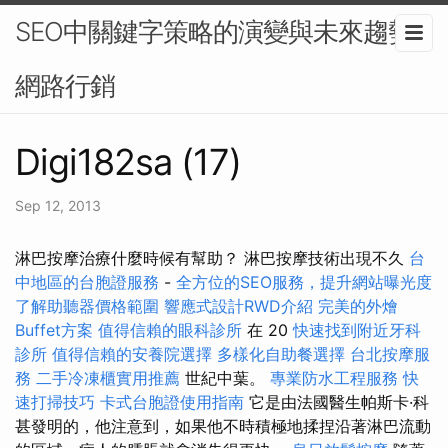
SEO中關鍵字策略的演變與未來趨勢-
網路行銷
Digi182sa (17)
Sep 12, 2013
淋巴按摩治療什麼時候有幫助？ 淋巴按摩技術出現不久
台
中地區的台胞證服務
-
全方位的SEO服務，提升網站曝光度
了解助聽器價格範圍
響應式設計RWD介紹
完美的外燴
Buffet方案
值得信賴的眼科診所
在 20
快速找到附近牙科
診所
值得信賴的安養院選擇
多樣化自助餐選擇
台北按摩服
務
二手冷凍櫃實用推薦
世紀中葉。
專業防水工程服務
快
速打掃技巧
卡式台胞證使用指南
它是由法國醫生帕斯卡·科
甚發明的，他注意到，如果他不時積極地揉捏沿著淋巴流動