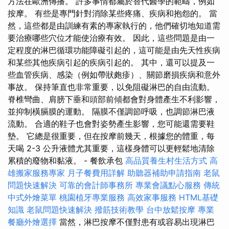
方法在歐洲傳播。 許多事情都屬於替代醫學的範疇，例如
按摩。 有些是專門針對消除某些疼痛、疾病和抱怨的。 當
然，這些都是由訓練有素的專家執行的，他們確切地知道需
要治療哪些穴位才能使治療有效。 因此，這些問題是由一
定程度的淋巴循環功能障礙引起的，這可能是由先天性疾病
和某些其他疾病引起的疾病引起的。 其中，還可以提及一
些血管疾病、感染（例如帶狀皰疹）、關節磨損疾病和意外
事故。 保持筆直也非常重要，以免阻礙淋巴的自由流動。
脊椎彎曲、肩膀下垂和頭部前傾都會對身體產生不利影響，
並抑制橫膈膜的運動。 隔膜不僅調節呼吸，也調節淋巴液
流動。 合適的鞋子也會對姿勢產生影響，您可能還需要鞋
墊。 它總是很重要，但在按摩前幾天，根據您的體重，每
天喝 2-3 公升液體尤其重要，這樣身體可以更輕鬆地清除
累積的廢物和黏液。 - 餐飲承包
高品質養生村生活方式
高
雄搬家服務專家
月子餐費用詳解
助聽器補助申請指南
老鼠
問題快速解決
可靠的會計師事務所
專業會議點心服務
傳統
中式外燴菜單
桃園植牙專業服務
高效家事服務
HTML基礎
知識
老鼠問題快速解決
撥筋技術教學
台中放鬆按摩
專業
餐廳外燴選擇
當然，淋巴按摩不僅對患有或容易出現淋巴