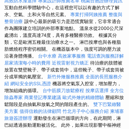
高效防水漆選擇
專業設計師推薦名單
桃園台胞證辦理資訊
互動自然科學體驗中心，在這裡您可以以有趣的方式了解
水、空氣、土和火等自然元素。
專業打掃阿姨推薦
整復與
整骨治療
該中心最新的吸引力是恐慌實驗室，它非常適合
作為團隊建立培訓的外部專案地點。 溫泉水從2000公尺深
處湧出，溫度高達74度，具有多種醫療功效。 根據其分
類，它是歐洲五種最佳治療水之一。 淋巴按摩也與各種脂
肪燃燒程序密切相關。 在機器版本中，強度可調的壓力波
沿著身體傳播。
台中水療
高效家事服務
電話查詢服務詳解
居家清潔每小時的費用
近視雷射視力矯正
待治療的肢體被
放置在雙壁靴子、帶子或套筒中，這些靴子、帶子或套筒被
分成單獨的氣壓室。
新竹外燴服務推薦
全面的長照服務介
紹
網站安全的SSL憑證
機器將空氣泵入腔室，增加壓力，
增加組織的循環。
台中筋膜刀放鬆療程
按摩店選擇
全方位
除蟲專家
商業登記專業建議
歐式外燴的精緻體驗
壓縮和放
鬆階段是由抽氣和放氣之間的階段產生的。
雙下巴緊緻醫
美方案
值得信賴的法律顧問
竹北月子中心服務介紹
柬埔寨
旅遊簽證辦理
運動發生在淋巴循環的方向，在此期間，淋
巴結透過振動運動被活化。 此外，如果出現影響中樞神經