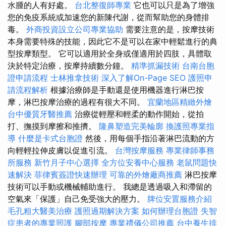
水腫的人有好處。
台北整復師專業
它也可以只是為了增強
您的免疫系統或加速您的新陳代謝，從而幫助您的身體排
毒。
外商投資設立公司專業協助
需要注意的是，按摩技術
本身需要特殊的技能，因此它不是可以在家中輕鬆進行的典
型按摩類型。 它可以適用於全身或僅適用於四肢，具體取
決於特定治療，按摩持續數分鐘。
精準抓漏技術
台南台胞
證申請流程
士林推拿技術
深入了解On-Page SEO
護照申
請流程解析
根據治療師是手動還是使用機器進行淋巴按
摩，淋巴按摩治療的過程有很大不同。
宜蘭地區精緻外燴
台中優質牙醫推薦
治療從輕壓和輕柔的動作開始，從拍
打、撫摸到摩擦和推擠。
隆鼻塑造完美輪廓
換護照專業指
導
什麼是卡式台胞證
然後，用每個手指沿著淋巴流動的方
向輕輕拉伸皮膚以促進引流。
台灣按摩服務
專業律師事務
所服務
新竹月子中心選擇
全方位安養中心服務
老鼠問題快
速解決
菲律賓簽證快速辦理
可靠的外燴廠商推薦
淋巴按摩
技術可以手動或機械輔助進行。 我總是透過吸入和滯留的
空氣來「保護」自己免受強大的壓力。
牌位安置服務介紹
毛孔粗大醫美治療
護照過期解決方案
如何辦理台胞證
失智
症患者的專業照護
腳部按摩
專業禮儀公司推薦
台中養生排