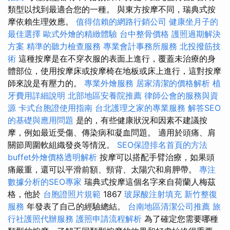
類型以找到最適合您的一種。 與東方按摩不同，瑞典式按
摩依賴生理效應。
值得信賴的網路行銷公司
健康坐月子的
最佳選擇
歐式外燴的精緻體驗
台中整骨價格
護照過期解決
方案
精準的聽力檢查服務
專業會計事務所服務
北投撥筋技
術
這種按摩是在不穿衣服的表面上進行，覆蓋未治療的身
體部位，使用按摩床或按摩椅在地板或床上進行，這對按摩
師來說是有壓力的。
專業外燴服務
居家清潔的價格解析
植
牙費用詳細說明
北部地區安養院推薦
律師公會的服務與資
源
卡式台胞證使用指南
台北護理之家的專業服務
解答SEO
的基礎與應用問題
是的，有些健康狀況和因素不建議按
摩，例如最近受傷、傳染病和凝血問題。 適用於頭痛、肩
關節周圍軟組織發炎等情況。
SEO保證排名首頁的方法
buffet外燴價格透明解析
按摩可以搭配手臂治療，如果頭
痛嚴重，還可以平滑前額、頸背、太陽穴和肩胛帶。
專注
數據分析的SEO專家
瑞典式按摩這個名字來自荷蘭人梅茲
格，他於
台胞證照片規範
1867
玻尿酸注射填充
新竹整復
服務
年發表了自己的經驗總結。
台南地區清潔公司推薦
旅
行社護照代辦服務
護照申請流程解析
為了確定您需要哪種