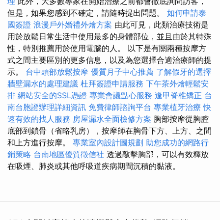
理
此外，大多數專家在開始治療之前都會徹底詢問訪客，
但是，如果您感到不確定，請隨時提出問題。
如何申請泰
國簽證
浪漫戶外婚禮外燴方案
由此可見，此類治療技術是
用於放鬆日常生活中使用最多的身體部位，並且由於其特殊
性，特別推薦用於使用電腦的人。 以下是有關兩種按摩方
式之間主要區別的更多信息，以及為您選擇合適治療師的提
示。
台中頭部放鬆按摩
優質月子中心推薦
了解假牙的選擇
牆壁漏水的處理建議
杜拜簽證申請服務
下午茶外燴輕鬆安
排
網站安全的SSL憑證
專業會議點心服務
逢甲脊椎矯正
台
南台胞證辦理詳細資訊
免費律師諮詢平台
專業植牙治療
快
速有效的找人服務
房屋漏水全面檢修方案
胸部按摩從胸腔
底部到鎖骨（省略乳房），按摩師在胸骨下方、上方、之間
和上方進行按摩。
專業室內設計圖規劃
助您成功的網路行
銷策略
台南地區優質徵信社
透過敲擊胸部，可以有效釋放
在吸煙、肺炎或其他呼吸道疾病期間沉積的黏液。