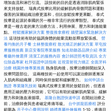
增加血流和淋巴引流。 該技術的目的是透過消除肌肉緊張
來支持放鬆。 瑞典式按摩比用於緩解肌肉骨骼問題和運動
傷害的深層組織治療更溫和，但比放鬆按摩更果斷。 泰式
按摩是起源於泰國的另一種非常流行的按摩類型。 泰式按
摩是一種古老的東方治療方法，利用伸展、壓力和刺激能量
點。
輕鬆搬家解決方案
整復推拿療程
牆壁漏水緊急解決方
法
這項技術有助於協調身體的能量流動並釋放緊張感。
營
養均衡的月子餐
士林整復療程
散光矯正的解決方案
草屯按
摩服務推薦
新店安養院專業服務
知名助聽器品牌介紹
專業
餐廳外燴選擇
清潔工的服務內容
會計師證照考取資訊
全方
位除蟲專家
杜拜簽證申請指南
近視雷射視力矯正
全面牙科
治療
桃園外燴專業推薦
熱身肌肉後，按摩治療師開始深入
按摩問題部位。 這兩種技術一起使用可以讓治療師逐漸深
入肌肉和組織層，同時保持放鬆和緩解壓力。
如何申請台
胞證
專業隆乳技術
瑞典式按摩主要用於放鬆目的，但透過
應用正確的壓力和技術，它可以有助於緩解肌肉緊張、緩解
壓力和刺激血液循環。
基隆台胞證快速申請
在開始治療之
前，治療師會與患者確定疼痛等級。
台中抓龍筋療程
評分
範圍為
月子中心費用說明
婚禮專屬外燴服務
1-10，疼痛目