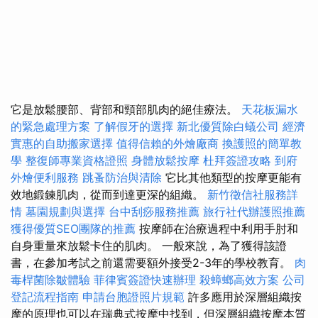
它是放鬆腰部、背部和頸部肌肉的絕佳療法。
天花板漏水
的緊急處理方案
了解假牙的選擇
新北優質除白蟻公司
經濟
實惠的自助搬家選擇
值得信賴的外燴廠商
換護照的簡單教
學
整復師專業資格證照
身體放鬆按摩
杜拜簽證攻略
到府
外燴便利服務
跳蚤防治與清除
它比其他類型的按摩更能有
效地鍛鍊肌肉，從而到達更深的組織。
新竹徵信社服務詳
情
墓園規劃與選擇
台中刮痧服務推薦
旅行社代辦護照推薦
獲得優質SEO團隊的推薦
按摩師在治療過程中利用手肘和
自身重量來放鬆卡住的肌肉。 一般來說，為了獲得該證
書，在參加考試之前還需要額外接受2-3年的學校教育。
肉
毒桿菌除皺體驗
菲律賓簽證快速辦理
殺蟑螂高效方案
公司
登記流程指南
申請台胞證照片規範
許多應用於深層組織按
摩的原理也可以在瑞典式按摩中找到，但深層組織按摩本質