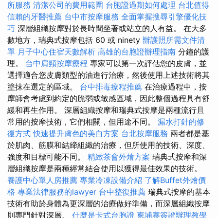
所服務
清潔公司的費用範圍
台胞證過期如何處理
台北值得
信賴的牙醫推薦
台中市按摩服務
全面掌握搜尋引擎優化技
巧
深層組織按摩對於長時間坐著或站立的人有益。 在大多
數地方，瑞典式按摩包括 60 或 ninety
辦護照所需文件清
單
月子中心住宿天數解析
高雄的台胞證辦理指南
分鐘的護
理。
台中肩頸按摩療程
專家可以第一次評估您的皮膚，並
選擇適合您皮膚類型的油進行治療，然後使用上述技術將其
塗抹在選定的區域。
台中排毒療程推薦
在治療過程中，按
摩師會考慮到約定的脆弱或敏感區域，因此整個過程具有舒
緩和再生作用。 深層組織按摩和瑞典式按摩是兩種流行且
常用的按摩技術，它們相關，但用途不同。
漏水打針的修
復方式
快速提升膚色的美白方案
台北按摩服務
兩者都是基
於肌肉、筋膜和結締組織的治療，但所使用的技術、深度、
強度和目標可能不同。
精緻茶會外燴方案
瑞典式按摩和深
層組織按摩是兩種經常結合使用以獲得最佳效果的技術。
養護中心單人房推薦
專業冷凍設備介紹
了解Buffet外燴價
格
專業法律服務的lawyer
台中整復推薦
瑞典式按摩的基本
技術有助於身體為更深層的治療做好準備，而深層組織按摩
則專門針對深層。
什麼是卡式台胞證
柬埔寨簽證辦理教學