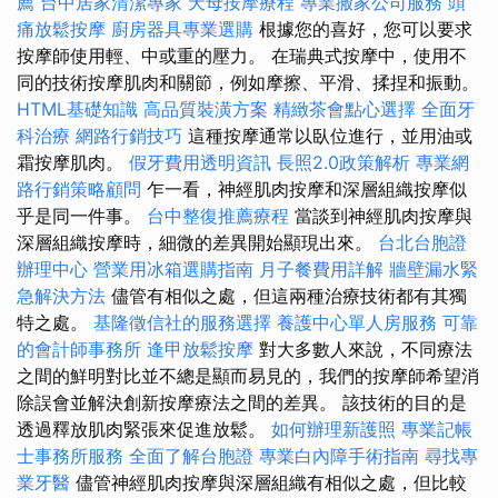
薦
台中居家清潔專家
天母按摩療程
專業搬家公司服務
頭
痛放鬆按摩
廚房器具專業選購
根據您的喜好，您可以要求
按摩師使用輕、中或重的壓力。 在瑞典式按摩中，使用不
同的技術按摩肌肉和關節，例如摩擦、平滑、揉捏和振動。
HTML基礎知識
高品質裝潢方案
精緻茶會點心選擇
全面牙
科治療
網路行銷技巧
這種按摩通常以臥位進行，並用油或
霜按摩肌肉。
假牙費用透明資訊
長照2.0政策解析
專業網
路行銷策略顧問
乍一看，神經肌肉按摩和深層組織按摩似
乎是同一件事。
台中整復推薦療程
當談到神經肌肉按摩與
深層組織按摩時，細微的差異開始顯現出來。
台北台胞證
辦理中心
營業用冰箱選購指南
月子餐費用詳解
牆壁漏水緊
急解決方法
儘管有相似之處，但這兩種治療技術都有其獨
特之處。
基隆徵信社的服務選擇
養護中心單人房服務
可靠
的會計師事務所
逢甲放鬆按摩
對大多數人來說，不同療法
之間的鮮明對比並不總是顯而易見的，我們的按摩師希望消
除誤會並解決創新按摩療法之間的差異。 該技術的目的是
透過釋放肌肉緊張來促進放鬆。
如何辦理新護照
專業記帳
士事務所服務
全面了解台胞證
專業白內障手術指南
尋找專
業牙醫
儘管神經肌肉按摩與深層組織有相似之處，但比較