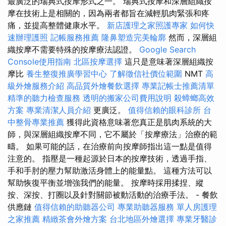
最廣泛的瑞典式按摩形式之一。 瑞典式按摩和深層組織按
摩在技術上是相關的，因為兩者都旨在減輕肌肉緊張和疼
痛，並提高整體健康水平。
新店護理之家照護專家
如何快
速辦理護照
記帳服務推薦
隆鼻塑造完美輪廓
然而，深層組
織按摩不需要特殊的按摩療法認證。
Google Search
Console使用指南
北區按摩選擇
這只是意味著深層組織按
摩比
養生整復推廣學習中心
了解徵信社價位範圍
NMT
高
級外燴服務介紹
高品質外燴餐飲選擇
專業記帳士推薦清單
精準的聽力檢查服務
透明的搬家公司費用說明
殺蟑螂高效
方案
專業清潔人員介紹
更廣泛。
值得信賴的眼科診所
台
中整骨專業推薦
獲得此資格意味著您真正是肌肉系統的大
師，與深層組織按摩不同，它不屬於「按摩療法」治療的範
疇。 如果可能的話，在治療前向按摩師指出這一點是值得
注意的。 指壓是一種起源於日本的按摩技術，透過手指、
手和手肘的壓力幫助激活身體上的能量點。 這種方法可以
幫助恢復平衡並增強我們的能量。 按摩時採用揉捏、縱
按、深按、打圈以及針對關節被動活動的治療手法。 - 餐飲
供應鏈
值得信賴的助聽器公司
專業助聽器服務
單人房護理
之家推薦
精緻茶會外燴方案
台北地區外燴選擇
專業牙醫診