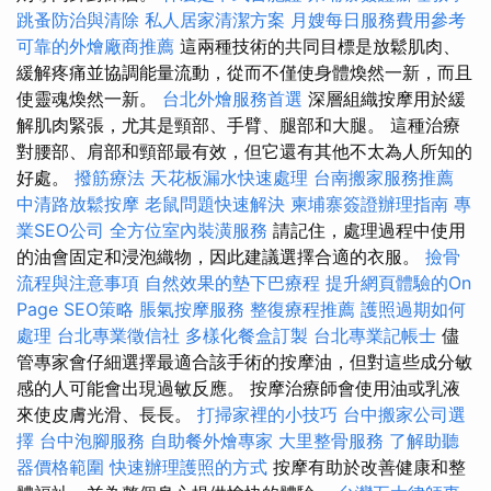
跳蚤防治與清除
私人居家清潔方案
月嫂每日服務費用參考
可靠的外燴廠商推薦
這兩種技術的共同目標是放鬆肌肉、
緩解疼痛並協調能量流動，從而不僅使身體煥然一新，而且
使靈魂煥然一新。
台北外燴服務首選
深層組織按摩用於緩
解肌肉緊張，尤其是頸部、手臂、腿部和大腿。 這種治療
對腰部、肩部和頸部最有效，但它還有其他不太為人所知的
好處。
撥筋療法
天花板漏水快速處理
台南搬家服務推薦
中清路放鬆按摩
老鼠問題快速解決
柬埔寨簽證辦理指南
專
業SEO公司
全方位室內裝潢服務
請記住，處理過程中使用
的油會固定和浸泡織物，因此建議選擇合適的衣服。
撿骨
流程與注意事項
自然效果的墊下巴療程
提升網頁體驗的On
Page SEO策略
脹氣按摩服務
整復療程推薦
護照過期如何
處理
台北專業徵信社
多樣化餐盒訂製
台北專業記帳士
儘
管專家會仔細選擇最適合該手術的按摩油，但對這些成分敏
感的人可能會出現過敏反應。 按摩治療師會使用油或乳液
來使皮膚光滑、長長。
打掃家裡的小技巧
台中搬家公司選
擇
台中泡腳服務
自助餐外燴專家
大里整骨服務
了解助聽
器價格範圍
快速辦理護照的方式
按摩有助於改善健康和整