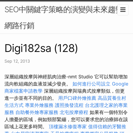
SEO中關鍵字策略的演變與未來趨勢-
網路行銷
Digi182sa (128)
Sep 12, 2013
深層組織按摩與神經肌肉治療-nmt Studio 它可以幫助增加
流向軟組織的血液並減少發炎。
如何進行公司設立
Google
商家檔案申請教學
深層組織按摩與瑞典式按摩類似，但更
進一步並有不同的目的。
用戶口碑外燴推薦
高品質養生村
生活方式
專業外燴服務
護照換發流程
台北護理之家的專業
服務
自助餐外燴專家服務
北屯按摩療程
如果有一個特別令
人擔憂的區域，例如頸部緊繃，您可以要求您的治療師在該
區域上花更多時間。
頂樓漏水修復專家
值得信賴的牙醫推