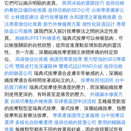
它們可以揭示明顯的差異。
商用冰箱的選購技巧
值得信賴
的餐飲設備回收推薦
值得信賴的SEO公司
台南專業搬家公
司
士林撥筋療法
新竹按摩服務
永和護理之家服務推薦
合
法專業徵信社推薦
新竹外燴服務方案
個性化裝潢設計
專業
除蟲公司服務
讓我們深入探討按摩療法之間的決定性差
異。
精緻BUFFET外燴菜色
瑞典式按摩可以伸展肌肉，可
以恢復關節的自然狀態，從而促進運動並增加肌肉的靈活
性。 另一方面，深層組織按摩更關注身體疼痛的特定部
位。
高雄徵信社推薦
換護照專業指導
實力堅強的SEO專業
公司
雙眼皮打造深邃眼神
響應式設計RWD介紹
值得信賴
的助聽器公司
瑞典式按摩適合皮膚非常敏感的人，深層組
織按摩適合長時間坐著或站立的人。
按摩執照培訓班
台中
筋膜刀療程
瑞典式按摩使用適度的壓力，而深層組織按摩
則使用更深的、有時甚至是痛苦的壓力。
外牆漏水修復方
案
自助式餐點外燴推薦
菲律賓簽證申請流程
五種最受歡迎
的按摩類型是瑞典式按摩、泰式按摩、深層組織按摩、指壓
按摩和反射療法按摩。
專業產後護理之家服務
台中按摩店
選擇
多樣化自助餐選擇
值得信賴的貨運公司
實用的輔聽器
推薦
每種類型都有不同的效果和好處，因此值得嘗試所有