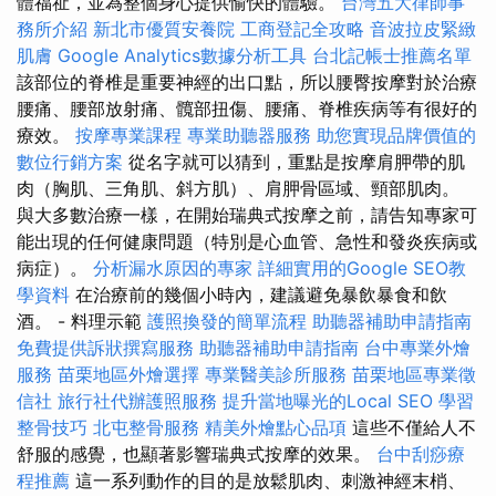
體福祉，並為整個身心提供愉快的體驗。
台灣五大律師事
務所介紹
新北市優質安養院
工商登記全攻略
音波拉皮緊緻
肌膚
Google Analytics數據分析工具
台北記帳士推薦名單
該部位的脊椎是重要神經的出口點，所以腰臀按摩對於治療
腰痛、腰部放射痛、髖部扭傷、腰痛、脊椎疾病等有很好的
療效。
按摩專業課程
專業助聽器服務
助您實現品牌價值的
數位行銷方案
從名字就可以猜到，重點是按摩肩胛帶的肌
肉（胸肌、三角肌、斜方肌）、肩胛骨區域、頸部肌肉。
與大多數治療一樣，在開始瑞典式按摩之前，請告知專家可
能出現的任何健康問題（特別是心血管、急性和發炎疾病或
病症）。
分析漏水原因的專家
詳細實用的Google SEO教
學資料
在治療前的幾個小時內，建議避免暴飲暴食和飲
酒。 - 料理示範
護照換發的簡單流程
助聽器補助申請指南
免費提供訴狀撰寫服務
助聽器補助申請指南
台中專業外燴
服務
苗栗地區外燴選擇
專業醫美診所服務
苗栗地區專業徵
信社
旅行社代辦護照服務
提升當地曝光的Local SEO
學習
整骨技巧
北屯整骨服務
精美外燴點心品項
這些不僅給人不
舒服的感覺，也顯著影響瑞典式按摩的效果。
台中刮痧療
程推薦
這一系列動作的目的是放鬆肌肉、刺激神經末梢、