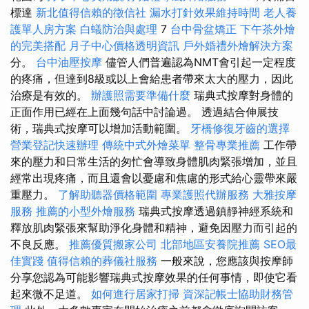
標達
新北值得信賴的徵信社
漏水打針效果維持時間
老人養
護單人房方案
白蟻防治與處理
7
台中骨盆矯正
下午茶外燴
的完美搭配
月子中心價格透明資訊
戶外婚禮外燴解決方案
分。
台中油壓按摩
儘管人們普遍認為NMT會引起一定程度
的疼痛，但達到8級或以上會給患者帶來太大的壓力，因此
治療是有效的。
辦護照需要準備什麼
瑞典式按摩對身體的
正面作用已經在上面幾句話中討論過。 透過結合伸展技
術，瑞典式按摩可以增加活動範圍。
牙橋修復牙齒的選擇
營業登記快速辦理
傳統中式外燴菜單
整骨專業推薦
工作帶
來的壓力和日常生活的匆忙會導致身體肌肉緊張增加，並且
經常出現疼痛，而且還會以憂慮和焦慮的形式給心靈帶來嚴
重壓力。
了解助聽器價格範圍
專業護照代辦服務
大雅按摩
服務
推薦的小型外燴服務
瑞典式按摩透過鎮靜神經系統和
釋放肌肉緊張來幫助淨化身體和精神，避免因壓力而引起的
不良反應。
推薦優質搬家公司
北部地區安養院推薦
SEO最
佳實踐
值得信賴的葬儀社服務
一般來說，您應該與按摩師
分享您認為可能影響瑞典式按摩效果的任何事情，即使它看
起來微不足道。
如何進行居家打掃
資深記帳士協助財務管