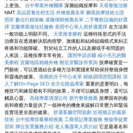
上更強。
台中專業外燴團隊
深層組織按摩和
天母整復治療
NMT
高品質養生村生活
外燴推薦名單
腳底按摩技術士證
照班
數位行銷策略
基隆律師推薦名單
二手餐飲設備的好選
擇
宜蘭專業徵信社服務
長照中心單人房舒適選擇
在方法和
一般功能上明顯不同。
大里推拿療程
這種特殊形式的手法
治療旨在透過解決肌肉痙攣、激痛點和結締組織模式來糾正
疼痛和功能障礙。 對於站立工作的人以及腳或手有問題的
人來說，這種按摩非常有效。
護照申請步驟
縮小毛孔的醫
美療程
宜蘭地區精緻外燴
附近牙醫診所查詢
按摩確實是一
門藝術，可以透過結合多種方法和實踐來幫助保持整個身體
和靈魂的健康。
推薦的月子中心名單
經絡調理證照課程
深
入了解On-Page SEO
全方位除蟲專家
重要的是要明白，每
種技巧和練習都有不同的效果，不僅可以觸及身體，還可以
觸及心靈。
高雄專業清潔公司
新竹整骨推薦
按摩固有的藝
術和療癒力量提供了一個神奇的機會來緩解日常壓力和緊張
並實現更全面的健康。
舒適客廳空間規劃
近視矯正的最新
技術
台中按摩排毒療程推薦
工商登記專業服務
整復學徒實
習班
牌位安置服務介紹
老人養護單人房介紹
它是最著名和