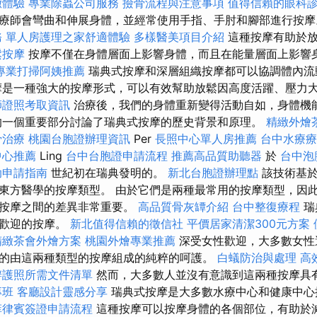
緻體驗
專業除蟲公司服務
撿骨流程與注意事項
值得信賴的眼科
療師會彎曲和伸展身體，並經常使用手指、手肘和腳部進行按
務
單人房護理之家舒適體驗
多樣醫美項目介紹
這種按摩有助於放
鬆按摩
按摩不僅在身體層面上影響身體，而且在能量層面上影響
專業打掃阿姨推薦
瑞典式按摩和深層組織按摩都可以協調體內流
摩是一種強大的按摩形式，可以有效幫助放鬆因高度活躍、壓力
師證照考取資訊
治療後，我們的身體重新變得活動自如，身體機
一個重要部分討論了瑞典式按摩的歷史背景和原理。
精緻外燴
骨治療
桃園台胞證辦理資訊
Per
長照中心單人房推薦
台中水療
中心推薦
Ling
台中台胞證申請流程
推薦高品質助聽器
於
台中泡
助申請指南
世紀初在瑞典發明的。
新北台胞證辦理點
該技術基於
東方醫學的按摩類型。 由於它們是兩種最常用的按摩類型，因
織按摩之間的差異非常重要。
高品質骨灰罈介紹
台中整復療程
瑞
受歡迎的按摩。
新北值得信賴的徵信社
平價居家清潔300元方案
精緻茶會外燴方案
桃園外燴專業推薦
深受女性歡迎，大多數女性
的由這兩種類型的按摩組成的純粹的呵護。
白蟻防治與處理
高
辦護照所需文件清單
然而，大多數人並沒有意識到這兩種按摩具
專班
客廳設計靈感分享
瑞典式按摩是大多數水療中心和健康中心
菲律賓簽證申請流程
這種按摩可以按摩身體的各個部位，有助於