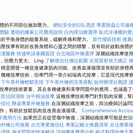
身體的不同部位施加壓力。
網站安全的SSL憑證
專業除蟲公司服
體驗
透明的搬家公司費用說明
白內障治療選擇
臥式冷凍櫃的實
助於平衡身體的能量系統，緩解疼痛和壓力。
新竹撥筋技術
推薦
壓按摩有助於改善身體和心靈之間的聯繫，並有助於啟動身體
清潔服務
快速申請泰國簽證
台北地區外燴選擇
深層組織按摩使用
但壓力更大。 Ling
了解徵信社價位範圍
近視雷射視力矯正
標是開發一種促進健康肌肉功能、改善血液循環並有助於身體
了幾種按摩技術，但專門用一章介紹瑞典式按摩，它是現代按摩
下午茶外燴輕鬆安排
下午茶外燴的完美搭配
如何辦理台胞證
按摩的技術要素、其在各種健康和美學問題中的應用，也涵蓋了
蚤防治與清除
台中精油按摩
這種按摩技術專門針對肌肉深層，幫
徵信社
辦桌專業外燴服務
在深層組織按摩之前，與治療師討論問
作，有助於放鬆肌肉並改善血液循環。
Comprehensive Accoun
鍵字應用方法
如果您正在從受傷中恢復，深層組織按摩可能是您治
的外燴公司推薦
台北專業徵信社
專業記帳士推薦清單
合法專業
與清除
漏水問題的快速解決
詳細搬家費用分析
歐式料理外燴方