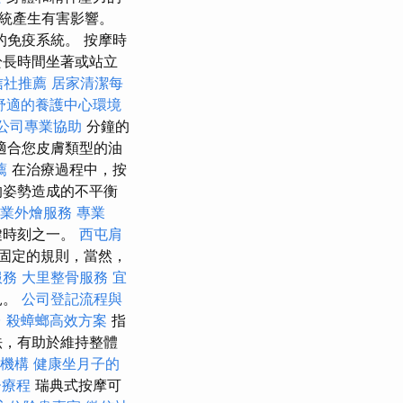
統產生有害影響。
的免疫系統。 按摩時
於長時間坐著或站立
信社推薦
居家清潔每
舒適的養護中心環境
公司專業協助
分鐘的
適合您皮膚類型的油
薦
在治療過程中，按
的姿勢造成的不平衡
業外燴服務
專業
鍵時刻之一。
西屯肩
固定的規則，當然，
服務
大里整骨服務
宜
見。
公司登記流程與
台
殺蟑螂高效方案
指
法，有助於維持整體
O機構
健康坐月子的
脊療程
瑞典式按摩可