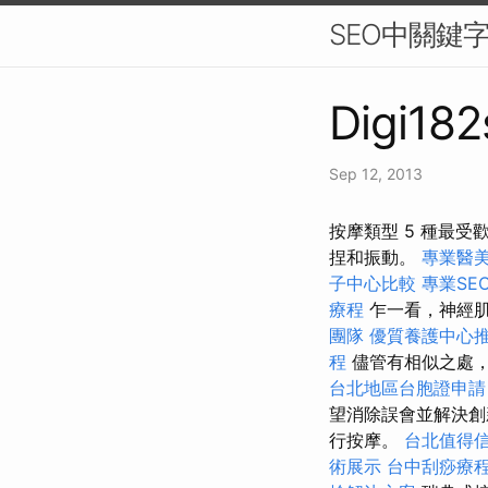
SEO中關鍵
Digi182
Sep 12, 2013
按摩類型 5 種最
捏和振動。
專業醫
子中心比較
專業SE
療程
乍一看，神經
團隊
優質養護中心
程
儘管有相似之處
台北地區台胞證申請
望消除誤會並解決創
行按摩。
台北值得
術展示
台中刮痧療