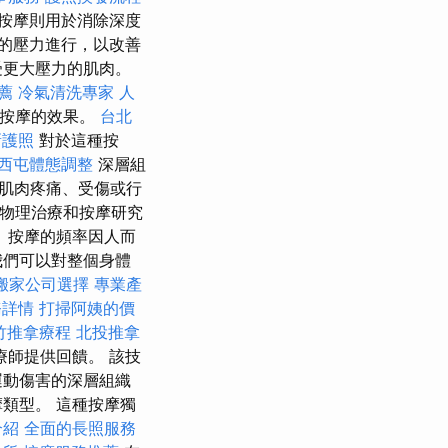
按摩則用於消除深度
的壓力進行，以改善
受更大壓力的肌肉。
薦
冷氣清洗專家
人
織按摩的效果。
台北
新護照
對於這種按
西屯體態調整
深層組
肌肉疼痛、受傷或行
了物理治療和按摩研究
 按摩的頻率因人而
我們可以對整個身體
搬家公司選擇
專業產
務詳情
打掃阿姨的價
竹推拿療程
北投推拿
師提供回饋。 該技
運動傷害的深層組織
類型。 這種按摩獨
介紹
全面的長照服務