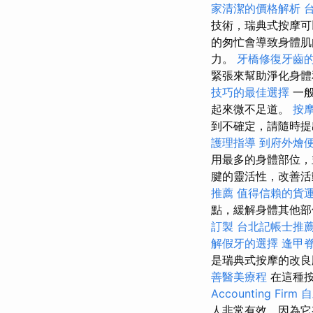
家清潔的價格解析
技術，瑞典式按摩
的匆忙會導致身體肌
力。
牙橋修復牙齒
緊張來幫助淨化身體
技巧的最佳選擇
一般
起來微不足道。
按
到不確定，請隨時
護理指導
到府外燴
用最多的身體部位，
腱的靈活性，改善活
推薦
值得信賴的貨
點，緩解身體其他
訂製
台北記帳士推
解假牙的選擇
逢甲
是瑞典式按摩的改
善醫美療程
在這種按
Accounting Firm
自
人非常有效，因為它