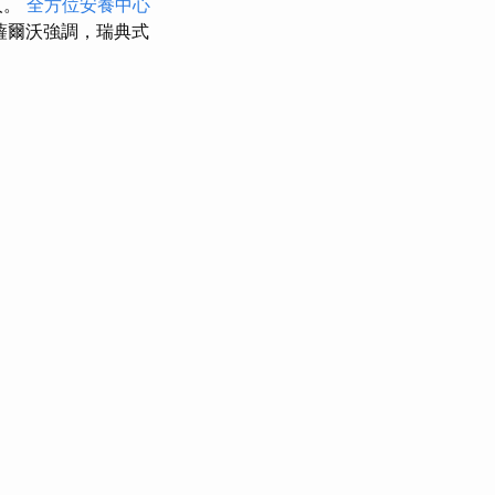
人。
全方位安養中心
薩爾沃強調，瑞典式