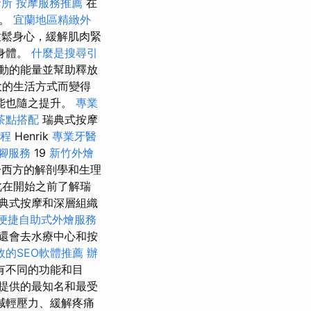
診所
按摩服務推薦
在
摩。
宜蘭地區精緻外
鬆身心，緩解肌肉緊
身體。
什麼是搜尋引
動的能量並幫助釋放
大的生活方式而變得
能也隨之提升。
專業
茶點搭配
瑞典式按摩
療程
Henrik
專業牙醫
腳服務
19
新竹外燴
西方的解剖學和生理
此在開始之前了解瑞
典式按摩和深層組織
便捷自助式外燴服務
還會去水療中心和按
效的SEO軟體推薦
辦
有不同的功能和目
提供的最知名和最受
減輕壓力、緩解疼痛