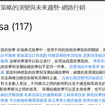
字策略的演變與未來趨勢-網路行銷
sa (117)
受歡迎的按摩 在瑞典式按摩中，使用不同的技術按摩肌肉和關節，
美診所服務
家族墓設計與規劃
助聽器補助申請指南
居家清潔秘
O服務
這種按摩通常以臥位進行，並用油或霜按摩肌肉。
專業長
肌肉按摩和深層組織按摩似乎是同一件事。
苗栗地區外燴選擇
推
推薦
當談到神經肌肉按摩與深層組織按摩時，細微的差異開始顯
，但這兩種治療技術都有其獨特之處。
台南台胞證辦理詳細資訊
對大多數人來說，不同療法之間的鮮明對比並不總是顯而易見
新按摩療法之間的差異。 深層組織按摩可以是全身按摩，也可
信賴的牙醫推薦
私家偵探社的服務範圍
士林推拿技術
腳底按摩
程推薦
半自動咖啡機選購建議
新北專業台胞證服務
精準的聽力