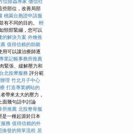
方位除蟲專家
徵信社
這些部位，改善局部
驟
桃園台胞證申請服
步並有不同的目的。
輕
如頸部緊繃，您可以
建的解決方案
外燴推
推薦
值得信賴的助聽
使用可以讓治療師逐
專業記帳事務所推薦
肉緊張、緩解壓力和
台北按摩服務
評分範
證辦理
竹北月子中心
療
打造專業網站的
患者帶來太大的壓力，
上面幾句話中討論
診所推薦
北投整骨服
壓是一種起源於日本
查服務
值得信賴的外
照換發的簡單流程
居