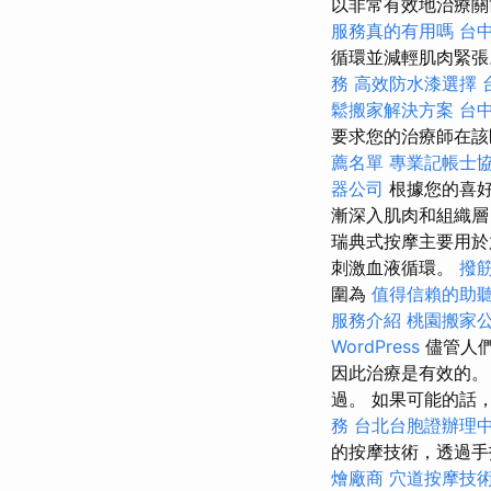
以非常有效地治療
服務真的有用嗎
台
循環並減輕肌肉緊張
務
高效防水漆選擇
鬆搬家解決方案
台
要求您的治療師在
薦名單
專業記帳士
器公司
根據您的喜好
漸深入肌肉和組織
瑞典式按摩主要用於
刺激血液循環。
撥
圍為
值得信賴的助
服務介紹
桃園搬家
WordPress
儘管人們
因此治療是有效的
過。 如果可能的話
務
台北台胞證辦理
的按摩技術，透過手
燴廠商
穴道按摩技