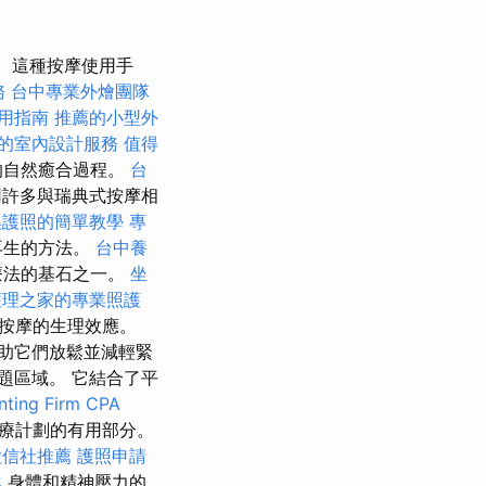
這種按摩使用手
務
台中專業外燴團隊
用指南
推薦的小型外
的室內設計服務
值得
的自然癒合過程。
台
許多與瑞典式按摩相
換護照的簡單教學
專
再生的方法。
台中養
療法的基石之一。
坐
護理之家的專業照護
按摩的生理效應。
助它們放鬆並減輕緊
題區域。 它結合了平
ting Firm CPA
療計劃的有用部分。
徵信社推薦
護照申請
案
身體和精神壓力的