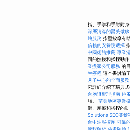
指、手掌和手肘對
深層清潔的醫美做臉
燴服務
指壓按摩有
信賴的安養院選擇
指
中國術館推薦
專業
同的撫摸和揉捏動作，
業搬家公司服務
的目
生療程
這本書討論
月子中心的全面服務
它詳細介紹了瑞典式
台胞證辦理指南
跳
張。
苗栗地區專業
滑、摩擦和揉捏的動
Solutions
SEO關
台中油壓按摩
可靠
流程解析
跳蚤防治