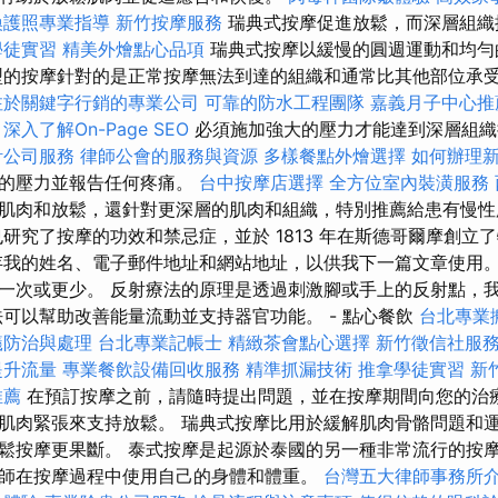
換護照專業指導
新竹按摩服務
瑞典式按摩促進放鬆，而深層組織
學徒實習
精美外燴點心品項
瑞典式按摩以緩慢的圓週運動和均勻
型的按摩針對的是正常按摩無法到達的組織和通常比其他部位承
注於關鍵字行銷的專業公司
可靠的防水工程團隊
嘉義月子中心推
深入了解On-Page SEO
必須施加強大的壓力才能達到深層組
計公司服務
律師公會的服務與資源
多樣餐點外燴選擇
如何辦理
大的壓力並報告任何疼痛。
台中按摩店選擇
全方位室內裝潢服務
肌肉和放鬆，還針對更深層的肌肉和組織，特別推薦給患有慢性
也研究了按摩的功效和禁忌症，並於 1813 年在斯德哥爾摩創立
存我的姓名、電子郵件地址和網站地址，以供我下一篇文章使用。
一次或更少。 反射療法的原理是透過刺激腳或手上的反射點，
法可以幫助改善能量流動並支持器官功能。 - 點心餐飲
台北專業
蟻防治與處理
台北專業記帳士
精緻茶會點心選擇
新竹徵信社服
提升流量
專業餐飲設備回收服務
精準抓漏技術
推拿學徒實習
新
推薦
在預訂按摩之前，請隨時提出問題，並在按摩期間向您的治療
肌肉緊張來支持放鬆。 瑞典式按摩比用於緩解肌肉骨骼問題和
鬆按摩更果斷。 泰式按摩是起源於泰國的另一種非常流行的按摩
師在按摩過程中使用自己的身體和體重。
台灣五大律師事務所