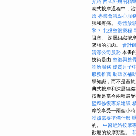
介紹
西式外燴的精
泰式按摩過程中，治
燴
專業會議點心服
張和疼痛。
身體放
擎？
北投整復療程
阻塞。 深層組織按
緊張的肌肉。
會計
清潔公司服務
本書的
技術是由
整復與整
診所服務
優質月子
服務推薦
助聽器補
學知識，而不是基於
典式按摩和深層組
按摩是當今兩種最
壁癌修復專業建議
摩院享受一兩個小時
護照需要準備什麼
的。
中醫經絡按摩
歡迎的按摩類型。