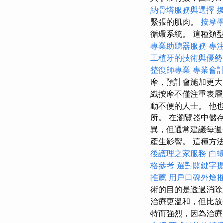
納骨塔服務與選擇
緊張的肌肉。
按摩
循環系統。 這種類
專業助聽器服務
專
工植牙的技術與優勢
整復師專業
專業會
摩，預計會施加更
織按摩不僅注重表層
動不便的人士。 他
所。 在瀏覽器中儲
異，但通常建議每週
產生影響。 這種方
後護理之家服務
白
格參考
選對關鍵字
推薦
用戶口碑外燴
術的目的是透過消除
治療更溫和，但比放
特而強烈，因為治療