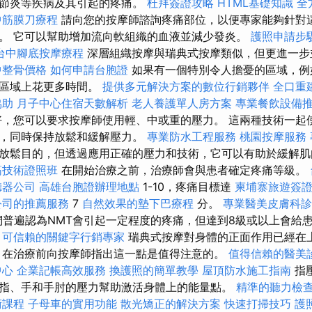
關節炎等疾病及其引起的疼痛。
杜拜簽證攻略
HTML基礎知識
全
中筋膜刀療程
請向您的按摩師諮詢疼痛部位，以便專家能夠針對
。 它可以幫助增加流向軟組織的血液並減少發炎。
護照申請步
台中腳底按摩療程
深層組織按摩與瑞典式按摩類似，但更進一
中整骨價格
如何申請台胞證
如果有一個特別令人擔憂的區域，例
該區域上花更多時間。
提供多元解決方案的數位行銷夥伴
全口重
協助
月子中心住宿天數解析
老人養護單人房方案
專業餐飲設備
，您可以要求按摩師使用輕、中或重的壓力。 這兩種技術一起
層，同時保持放鬆和緩解壓力。
專業防水工程服務
桃園按摩服務
放鬆目的，但透過應用正確的壓力和技術，它可以有助於緩解肌
筋技術證照班
在開始治療之前，治療師會與患者確定疼痛等級。
聽器公司
高雄台胞證辦理地點
1-10，疼痛目標達
柬埔寨旅遊簽
公司的推薦服務
7
自然效果的墊下巴療程
分。
專業醫美皮膚科診
普遍認為NMT會引起一定程度的疼痛，但達到8級或以上會給
。
可信賴的關鍵字行銷專家
瑞典式按摩對身體的正面作用已經在
，在治療前向按摩師指出這一點是值得注意的。
值得信賴的醫美
中心
企業記帳高效服務
換護照的簡單教學
屋頂防水施工指南
指
指、手和手肘的壓力幫助激活身體上的能量點。
精準的聽力檢
術課程
子母車的實用功能
散光矯正的解決方案
快速打掃技巧
護