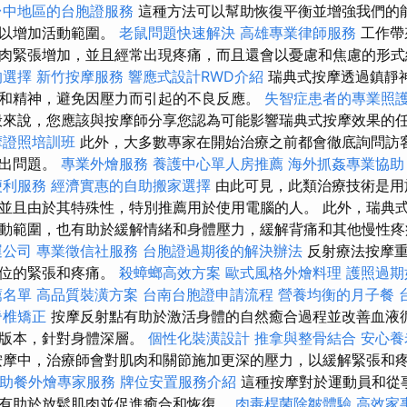
台中地區的台胞證服務
這種方法可以幫助恢復平衡並增強我們的能
可以增加活動範圍。
老鼠問題快速解決
高雄專業律師服務
工作帶
肉緊張增加，並且經常出現疼痛，而且還會以憂慮和焦慮的形式
的選擇
新竹按摩服務
響應式設計RWD介紹
瑞典式按摩透過鎮靜
和精神，避免因壓力而引起的不良反應。
失智症患者的專業照
來說，您應該與按摩師分享您認為可能影響瑞典式按摩效果的
摩證照培訓班
此外，大多數專家在開始治療之前都會徹底詢問訪
提出問題。
專業外燴服務
養護中心單人房推薦
海外抓姦專業協助
便利服務
經濟實惠的自助搬家選擇
由此可見，此類治療技術是用
並且由於其特殊性，特別推薦用於使用電腦的人。 此外，瑞典
動範圍，也有助於緩解情緒和身體壓力，緩解背痛和其他慢性
運公司
專業徵信社服務
台胞證過期後的解決辦法
反射療法按摩重
部位的緊張和疼痛。
殺蟑螂高效方案
歐式風格外燴料理
護照過期
薦名單
高品質裝潢方案
台南台胞證申請流程
營養均衡的月子餐
脊椎矯正
按摩反射點有助於激活身體的自然癒合過程並改善血液循
良版本，針對身體深層。
個性化裝潢設計
推拿與整骨結合
安心養
摩中，治療師會對肌肉和關節施加更深的壓力，以緩解緊張和
助餐外燴專家服務
牌位安置服務介紹
這種按摩對於運動員和從
有助於放鬆肌肉並促進癒合和恢復。
肉毒桿菌除皺體驗
高效家