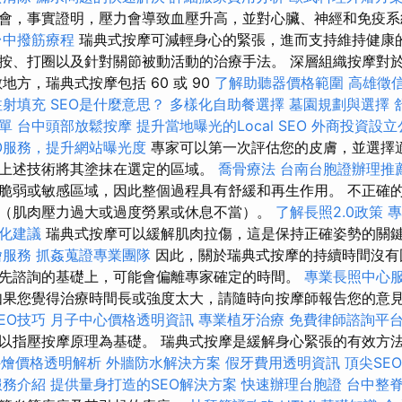
會，事實證明，壓力會導致血壓升高，並對心臟、神經和免疫系
台中撥筋療程
瑞典式按摩可減輕身心的緊張，進而支持維持健康
按、打圈以及針對關節被動活動的治療手法。 深層組織按摩對
地方，瑞典式按摩包括 60 或 90
了解助聽器價格範圍
高雄徵
注射填充
SEO是什麼意思？
多樣化自助餐選擇
墓園規劃與選擇
單
台中頭部放鬆按摩
提升當地曝光的Local SEO
外商投資設立
O服務，提升網站曝光度
專家可以第一次評估您的皮膚，並選擇
上述技術將其塗抹在選定的區域。
喬骨療法
台南台胞證辦理推
脆弱或敏感區域，因此整個過程具有舒緩和再生作用。 不正確
（肌肉壓力過大或過度勞累或休息不當）。
了解長照2.0政策
專
優化建議
瑞典式按摩可以緩解肌肉拉傷，這是保持正確姿勢的關
燴服務
抓姦蒐證專業團隊
因此，關於瑞典式按摩的持續時間沒有
先諮詢的基礎上，可能會偏離專家確定的時間。
專業長照中心
果您覺得治療時間長或強度太大，請隨時向按摩師報告您的意
EO技巧
月子中心價格透明資訊
專業植牙治療
免費律師諮詢平
以指壓按摩原理為基礎。 瑞典式按摩是緩解身心緊張的有效方
et外燴價格透明解析
外牆防水解決方案
假牙費用透明資訊
頂尖SE
服務介紹
提供量身打造的SEO解決方案
快速辦理台胞證
台中整