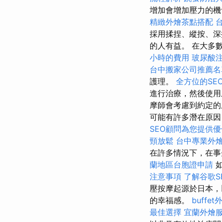
增加會增加壓力的機
精緻外燴茶點搭配
採用揉捏、縱按、深
的人有益。 在大多數
小時的費用
玻尿酸
台中搬家公司推薦名
護理。
全方位的SE
進行治療，然後使用
摩師會考慮到約定的
可能有許多潛在原因
SEO顧問為您提供
頸放鬆
台中專業外
在許多情況下，在事
蘭地區台胞證申請
如
注意事項
了解谷歌S
壓按摩起源於日本，
的幸福感。
buff
最佳選擇
宜蘭外燴