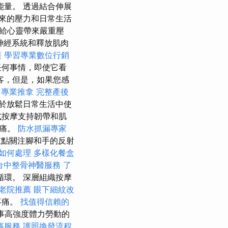
量。 透過結合伸展
來的壓力和日常生活
給心靈帶來嚴重壓
神經系統和釋放肌肉
護
學習專業數位行銷
任何事情，即使它看
客，但是，如果您感
專業推拿
完整產後
於放鬆日常生活中使
式按摩支持韌帶和肌
疼痛。
防水抓漏專家
點關注腳和手的反射
如何處理
多樣化餐盒
台中整骨神醫服務
了
環。 深層組織按摩
老院推薦
眼下細紋改
疼痛。
找值得信賴的
事高強度體力勞動的
事服務
護照換發流程