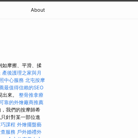
About
例如摩擦、平滑、揉
訣
產後護理之家與月
照中心服務
北屯按摩
薦最值得信賴的SEO
現出來。
整骨推拿療
可靠的外燴廠商推薦
的，我們的按摩師希
以只針對某一部位進
技巧課程
外燴擺盤藝
檢查服務
戶外婚禮外