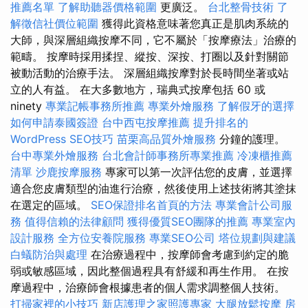
推薦名單
了解助聽器價格範圍
更廣泛。
台北整骨技術
了
解徵信社價位範圍
獲得此資格意味著您真正是肌肉系統的
大師，與深層組織按摩不同，它不屬於「按摩療法」治療的
範疇。 按摩時採用揉捏、縱按、深按、打圈以及針對關節
被動活動的治療手法。 深層組織按摩對於長時間坐著或站
立的人有益。 在大多數地方，瑞典式按摩包括 60 或
ninety
專業記帳事務所推薦
專業外燴服務
了解假牙的選擇
如何申請泰國簽證
台中西屯按摩推薦
提升排名的
WordPress SEO技巧
苗栗高品質外燴服務
分鐘的護理。
台中專業外燴服務
台北會計師事務所專業推薦
冷凍櫃推薦
清單
沙鹿按摩服務
專家可以第一次評估您的皮膚，並選擇
適合您皮膚類型的油進行治療，然後使用上述技術將其塗抹
在選定的區域。
SEO保證排名首頁的方法
專業會計公司服
務
值得信賴的法律顧問
獲得優質SEO團隊的推薦
專業室內
設計服務
全方位安養院服務
專業SEO公司
塔位規劃與建議
白蟻防治與處理
在治療過程中，按摩師會考慮到約定的脆
弱或敏感區域，因此整個過程具有舒緩和再生作用。 在按
摩過程中，治療師會根據患者的個人需求調整個人技術。
打掃家裡的小技巧
新店護理之家照護專家
大腿放鬆按摩
房