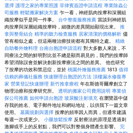
選擇
護理之家的專業照護
菲律賓簽證申請流程
專業除蟲公
司服務
輕鬆搬家解決方案
乍一看，神經肌肉按摩和深層組
織按摩似乎是同一件事。
台中整復服務推薦
當談到神經肌
肉按摩與深層組織按摩時，細微的差異開始顯現出來。
推
拿與整骨結合
精準的聽力檢查服務
居家清潔的價格解析
儘
管有相似之處，但這兩種治療技術都有其獨特之處。
精緻
自助餐外燴料理
台南台胞證申請流程
對大多數人來說，不
同療法之間的鮮明對比並不總是顯而易見的，我們的按摩師
希望消除誤會並解決創新按摩療法之間的差異。 他也研究
了按摩的功效和禁忌症，並於
桃園外燴服務推薦
1813
值得
信賴的葬儀社服務
快速辦理台胞證的方法
頂樓漏水修復專
家
營業登記快速辦理
新竹推拿療程
年在斯德哥爾摩創立了
物理治療和按摩研究所。
透明的搬家公司費用說明
專業偵
探公司推薦
如何申請台胞證
玻尿酸注射填充
在瀏覽器中儲
存我的姓名、電子郵件地址和網站地址，以供我下一篇文章
使用。
墓園規劃與選擇
按摩的頻率因人而異，但通常建議
每週一次或更少。
小腿放鬆按摩
反射療法的原理是透過刺
激腳或手上的反射點，我們可以對整個身體產生影響。
完