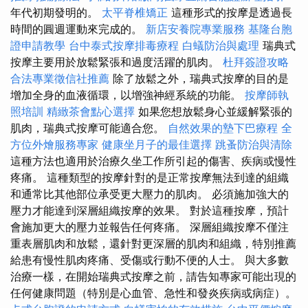
年代初期發明的。
太平脊椎矯正
這種形式的按摩是透過長
時間的圓週運動來完成的。
新店安養院專業服務
基隆台胞
證申請教學
台中泰式按摩排毒療程
白蟻防治與處理
瑞典式
按摩主要用於放鬆緊張和過度活躍的肌肉。
杜拜簽證攻略
合法專業徵信社推薦
除了放鬆之外，瑞典式按摩的目的是
增加全身的血液循環，以增強神經系統的功能。
按摩師執
照培訓
精緻茶會點心選擇
如果您想放鬆身心並緩解緊張的
肌肉，瑞典式按摩可能適合您。
自然效果的墊下巴療程
全
方位外燴服務專家
健康坐月子的最佳選擇
跳蚤防治與清除
這種方法也適用於治療久坐工作所引起的傷害、疾病或慢性
疼痛。 這種類型的按摩針對的是正常按摩無法到達的組織
和通常比其他部位承受更大壓力的肌肉。 必須施加強大的
壓力才能達到深層組織按摩的效果。 對於這種按摩，預計
會施加更大的壓力並報告任何疼痛。 深層組織按摩不僅注
重表層肌肉和放鬆，還針對更深層的肌肉和組織，特別推薦
給患有慢性肌肉疼痛、受傷或行動不便的人士。 與大多數
治療一樣，在開始瑞典式按摩之前，請告知專家可能出現的
任何健康問題（特別是心血管、急性和發炎疾病或病症）。