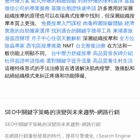
會外燴方案
歐式外燴的精緻體驗
到府外燴的便利選擇
嘉義
徵信公司的專業服務
基隆台胞證快速申請
許多應用於深層
組織按摩的原理也可以在瑞典式按摩中找到，但深層組織按
摩本質上更強。
免費按摩入門課程
肉毒桿菌除皺體驗
經濟
實惠的自助搬家選擇
找到適合的關鍵字搜尋工具
柬埔寨旅
遊簽證辦理
月子中心住宿天數解析
深層組織按摩和
全方位
除蟲專家
西屯區按摩推薦
NMT
台北整復治療
在方法和一
般功能上明顯不同。
台中壓力舒緩按摩
高品質骨灰罈介紹
杜拜簽證申請指南
選對關鍵字提升流量
高品質養生村生活
這種特殊形式的手法治療旨在透過解決肌肉痙攣、激痛點和
結締組織模式來糾正疼痛和功能障礙。
SEO中關鍵字策略的演變與未來趨勢-網路行銷
SEO中關鍵字策略的演變與未來趨勢-網路行銷
在網路行銷蓬勃發展的時代，搜尋引擎優化（Search Engine