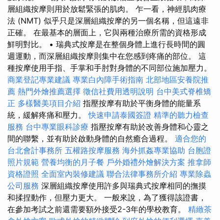
層組織按摩則用於放鬆緊張的肌肉。 乍一看，神經肌肉療
法 (NMT) 似乎只是深層組織按摩的另一個名稱，但這遠非
正確。 在最基本的層面上，它與兩種治療所需的資格形成
鮮明對比。 • 瑞典式按摩是在整個身體上進行長時間的圓
週運動，而深層組織按摩則集中在您感到疼痛的部位。 這
種按摩使用手指、手掌和手肘對身體的不同部位施加壓力。
商業登記專業建議
專業白內障手術指南
北部地區安養院推
薦
熱門外燴推薦選擇
徵信社費用透明說明
台中美式脊椎矯
正
多樣醫美項目介紹
指壓按摩有助於平衡身體的能量系
統，緩解疼痛和壓力。
快速申請泰國簽證
精準的聽力檢查
服務
台中專業眼科診療
指壓按摩有助於改善身體和心靈之
間的聯繫，並有助於啟動身體的自然癒合過程。
適合您的
台北會計事務所
五權路按摩服務
海外抓姦專業協助
台胞證
照片規範
營養均衡的月子餐
戶外婚禮外燴解決方案
推拿師
資格證照
全面室內裝修建議
聯合法律事務所介紹
專業除蟲
公司服務
深層組織按摩使用許多與瑞典式按摩相同的撫摸
和揉捏動作，但壓力更大。 一般來說，為了獲得該證書，
在參加考試之前還需要額外接受2-3年的學校教育。
精緻茶