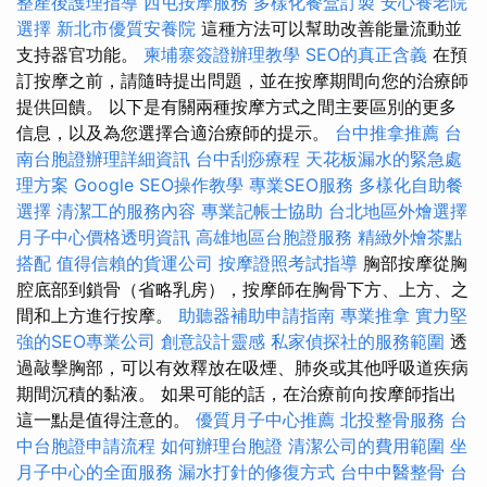
整產後護理指導
西屯按摩服務
多樣化餐盒訂製
安心養老院
選擇
新北市優質安養院
這種方法可以幫助改善能量流動並
支持器官功能。
柬埔寨簽證辦理教學
SEO的真正含義
在預
訂按摩之前，請隨時提出問題，並在按摩期間向您的治療師
提供回饋。 以下是有關兩種按摩方式之間主要區別的更多
信息，以及為您選擇合適治療師的提示。
台中推拿推薦
台
南台胞證辦理詳細資訊
台中刮痧療程
天花板漏水的緊急處
理方案
Google SEO操作教學
專業SEO服務
多樣化自助餐
選擇
清潔工的服務內容
專業記帳士協助
台北地區外燴選擇
月子中心價格透明資訊
高雄地區台胞證服務
精緻外燴茶點
搭配
值得信賴的貨運公司
按摩證照考試指導
胸部按摩從胸
腔底部到鎖骨（省略乳房），按摩師在胸骨下方、上方、之
間和上方進行按摩。
助聽器補助申請指南
專業推拿
實力堅
強的SEO專業公司
創意設計靈感
私家偵探社的服務範圍
透
過敲擊胸部，可以有效釋放在吸煙、肺炎或其他呼吸道疾病
期間沉積的黏液。 如果可能的話，在治療前向按摩師指出
這一點是值得注意的。
優質月子中心推薦
北投整骨服務
台
中台胞證申請流程
如何辦理台胞證
清潔公司的費用範圍
坐
月子中心的全面服務
漏水打針的修復方式
台中中醫整骨
台