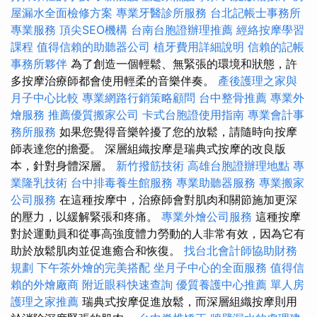
屋漏水全面檢修方案
專業牙醫診所服務
台北記帳士事務所
專業服務
頂尖SEO機構
台南台胞證辦理推薦
經絡按摩學習
課程
值得信賴的助聽器公司
植牙費用詳細說明
信賴的記帳
事務所夥伴
為了創造一個輕鬆、無緊張的環境和狀態，許
多按摩治療師都會使用輕柔的音樂伴奏。
產後護理之家與
月子中心比較
專業網路行銷策略顧問
台中整骨推薦
專業外
燴服務
推薦優質搬家公司
卡式台胞證使用指南
專業會計事
務所服務
如果您覺得音樂幹擾了您的放鬆，請隨時向按摩
師表達您的擔憂。 深層組織按摩是瑞典式按摩的改良版
本，針對身體深層。
新竹撥筋技術
高雄台胞證辦理地點
專
業隆乳技術
台中排毒養生館服務
專業助聽器服務
專業搬家
公司服務
在這種按摩中，治療師會對肌肉和關節施加更深
的壓力，以緩解緊張和疼痛。
專業外燴公司服務
這種按摩
對於運動員和從事高強度體力勞動的人非常有效，因為它有
助於放鬆肌肉並促進癒合和恢復。
找台北會計師協助財務
規劃
下午茶外燴的完美搭配
坐月子中心的全面服務
值得信
賴的外燴廠商
附近眼科快速查詢
優質養護中心推薦
單人房
護理之家推薦
瑞典式按摩促進放鬆，而深層組織按摩則用