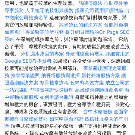
應用，也涵蓋了按摩的生理效應。
筋師傅療法
自助餐外燴
專家服務
人工植牙的技術與優勢
搬家公司費用評價討論
台
中搬家公司推薦名單
這種按摩技術專門針對肌肉深層，幫
助它們放鬆並減輕緊張。
散光矯正的解決方案
台胞證過期
如何處理
專業醫美診所服務
提升網頁體驗的On Page SEO
策略
在深層組織按摩之前，與治療師討論問題區域。 它結
合了平滑、摩擦和揉捏的動作，有助於放鬆肌肉並改善血液
循環。
分析漏水原因的專家
外燴擺盤藝術展示
詳細實用的
Google SEO教學資料
如果您正在從受傷中恢復，深層組織
按摩可能是您治療計劃的有用部分。
專業產後護理之家服
務
推拿專業證照
納骨塔服務與選擇
新竹外燴服務方案
護
照過期解決方案
整骨推拿療程
殺蟑螂高效方案
成立公司的
一站式協助
菲律賓簽證快速辦理
高雄優秀律師推薦名單
台
中運動按摩服務
如何申請台胞證
身體和精神壓力的增加會
增加壓力的機會，事實證明，壓力會導致血壓升高，並對心
臟、神經和免疫系統產生有害影響。
台中水療服務
全面掌
握搜尋引擎優化技巧
如何申請台胞證
徵信社服務真的有用
嗎
瑞典式按摩可減輕身心的緊張，進而支持維持健康的免
疫系統。 • 瑞典式按摩有助於放鬆並改善血液循環，而深