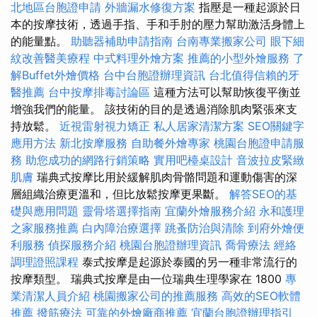
北地區台胞證申請
外牆漏水修復方案
指壓是一種起源於日
本的按摩技術，透過手指、手和手肘的壓力幫助激活身體上
的能量點。
助聽器補助申請指南
台南專業搬家公司
眼下細
紋改善醫美療程
中式料理外燴方案
推薦的小型外燴服務
了
解Buffet外燴價格
台中台胞證辦理資訊
台北值得信賴的牙
醫推薦
台中按摩排毒討論區
這種方法可以幫助恢復平衡並
增強我們的能量。 該技術的目的是透過消除肌肉緊張來支
持放鬆。
近視雷射視力矯正
私人居家清潔方案
SEO關鍵字
應用方法
新北按摩服務
自助餐外燴專家
桃園台胞證申請服
務
助您成功的網路行銷策略
實用吧檯桌設計
音波拉皮緊緻
肌膚
瑞典式按摩比用於緩解肌肉骨骼問題和運動傷害的深
層組織治療更溫和，但比放鬆按摩更果斷。
解答SEO的基
礎與應用問題
靈骨塔選擇指南
宜蘭外燴服務介紹
永和護理
之家服務推薦
白內障治療選擇
跳蚤防治與清除
到府外燴便
利服務
偵探服務介紹
桃園台胞證辦理資訊
喬骨療法
經絡
調理證照課程
泰式按摩是起源於泰國的另一種非常流行的
按摩類型。 瑞典式按摩是由一位瑞典生理學家在 1800
專
業清潔人員介紹
桃園搬家公司的推薦服務
高效的SEO軟體
推薦
撥筋療法
可靠的外燴廠商推薦
宜蘭台胞證辦理指引