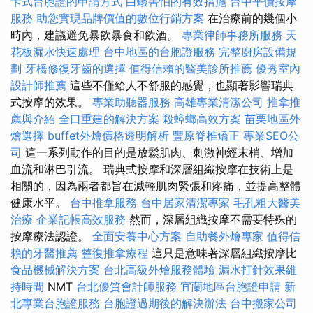
卡式台胞證的申請方式
白蟻害怕的有效措施
台中平價按摩
服務
助您實現品牌價值的數位行銷方案
在治療前的幾個小
時內，建議避免暴飲暴食和飲酒。
專業律師事務所服務
天
花板漏水快速處理
台中地區的台胞證服務
完整廚房設備規
劃
牙橋修復牙齒的選擇
值得信賴的醫美診所推薦
優秀室內
設計師推薦
這些不僅給人不舒服的感覺，也顯著影響瑞典
式按摩的效果。
專業助聽器服務
高雄專業清潔公司
推拿推
薦與介紹
全口重建的解決方案
殺蟑螂高效方案
苗栗地區外
燴選擇
buffet外燴價格透明解析
豐原脊椎矯正
專業SEO公
司
這一系列動作的目的是放鬆肌肉、刺激神經末梢、增加
血流和淋巴引流。 瑞典式按摩和深層組織按摩在技術上是
相關的，因為兩者都旨在減輕肌肉緊張和疼痛，並提高整體
健康水平。
台中推拿服務
台中居家清潔專家
毛孔粗大醫美
治療
企業記帳高效服務
然而，深層組織按摩不需要特殊的
按摩療法認證。
全面安養中心方案
自助餐外燴專家
值得信
賴的牙醫推薦
整復推拿療程
這只是意味著深層組織按摩比
食品機械解決方案
台北高級外燴服務體驗
漏水打針效果維
持時間
NMT
台北優質會計師服務
宜蘭地區台胞證申請
新
北專業台胞證服務
台胞證過期後的解決辦法
台中搬家公司