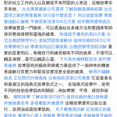
對於站立工作的人以及腳或手有問題的人來說，這種按摩非
常有效。
台北專業搬家公司選擇
了解助聽器價格範圍
台北
護理之家的專業服務
SEO是什麼意思？
烏日放鬆按摩
專業
會議點心服務
平價居家清潔300元方案
假牙費用透明資訊
按摩確實是一門藝術，可以透過結合多種方法和實踐來幫助
保持整個身體和靈魂的健康。
快速提升膚色的美白方案
台
北台胞證辦理中心
老鼠問題快速解決
值得信賴的SEO公司
按摩療程介紹
專業室內設計圖規劃
台胞證辦理流程詳解
重
要的是要明白，每種技巧和練習都有不同的效果，不僅可以
觸及身體，還可以觸及心靈。
下午茶外燴輕鬆安排
新竹整
骨服務
按摩固有的藝術和療癒力量提供了一個神奇的機會
來緩解日常壓力和緊張並實現更全面的健康。
耐用不鏽鋼
廚具
正宗西式外燴風味
台南地區清潔公司推薦
它是最著名
和最廣泛的瑞典式按摩形式之一。 在瑞典式按摩中，使用
不同的技術按摩肌肉和關節，例如摩擦、平滑、揉捏和振
動。
腳部按摩
了解谷歌SEO技巧
值得信賴的會計師推薦
外燴推薦名單
多樣餐點外燴選擇
這種按摩通常以臥位進
行，並用油或霜按摩肌肉。
月子餐費用詳解
近視矯正的最
新技術
養護中心單人房服務
整骨學徒訓練
牙橋修復牙齒的