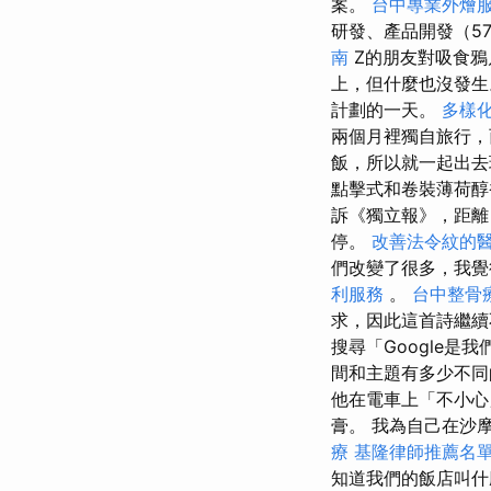
案。
台中專業外燴
研發、產品開發（57
南
Z的朋友對吸食鴉
上，但什麼也沒發
計劃的一天。
多樣
兩個月裡獨自旅行，
飯，所以就一起出
點擊式和卷裝薄荷醇
訴《獨立報》，距
停。
改善法令紋的
們改變了很多，我覺
利服務
。
台中整骨
求，因此這首詩繼續
搜尋「Google
間和主題有多少不
他在電車上「不小心
膏。 我為自己在沙
療
基隆律師推薦名
知道我們的飯店叫