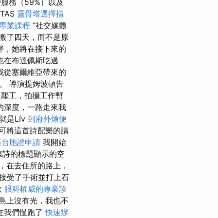
服務（59%）以及
TAS
靈骨塔選擇指
摩專業課程
“社交媒體
搬了四天，而不是原
伴，她將在接下來的
也在布達佩斯吃過
我從塞爾維亞帶來的
。 導演提姆波頓告
員罷工，拍攝工作暫
的深度，一路走來我
是Lív
到府外燴便
可將這首詩配樂的請
區台胞證申請
我開始
據詩的標題顯示的空
，在去住所的路上，
接受了手術並打上石
飲
眼科權威的專業診
島上沒有光，我也不
在我們慢跑了
快速辦