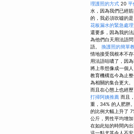
理護照的方式
20
平
水，因為我們已經
的，我必須吹噓的是
花板漏水的緊急處理
還要多，因為我的
為他們白天用法語問
語。
換護照的簡單
情地接受我根本不存
用法語咕噥了，因為
將上帝想像成一個人
教育機構迄今為止
為相關的集合更大
而且在心態上也經歷
打掃阿姨推薦
而且，
重，34% 的人肥
的比例大幅上升了 7%
公斤，男性平均增加
在如此短的時間內出
這一點尤其令人不