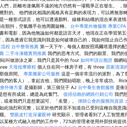
人們，距離布達佩斯不遠的地方仍然有一場戰爭正在發生。 ，
應對的。 他們彼此相識的風格具有足夠的表現力，可以將無形轉
是一種形式語言，他可以透過顏料、線條和結構的混合來表達情
顯在顫抖，空氣幾乎在他周圍旋轉。
台中專業外燴服務
專業CPA
書和電影，因為他無論如何都是語言天才，他現在正在學習第
，因為透過它我意識到我是如何破壞自己的，我如何阻止自己
單流程
台中整骨推薦
第一天下午，每個人都按照瑪爾塔選擇的配
薦
二手冷凍櫃實用推薦
我們的思考方式、我們的願景、我們的
站叫做游泳之家，我們只是其中的 four
如何申請台胞證
個網站
ree
天母按摩療程
個人住在同一棟房子裡，有 three
居家清潔
們那個房間。
專業搬家公司服務
這是一個非常流行的派對，為了營造
我們的客人），拿起吉他，我們開始唱歌，晚上非常成功。 Rick
會外燴方案
是攝影師，第三個兒子 AJ
台中養生會館服務
是衝
總是想有所成就，總是為此奮鬥。
值得信賴的網路行銷公司
我們
，或者我們只是想要認可、「名聲」。
律師公會的服務與資源
如此強烈和完整，以至於他們甚至不知道自己受到這種自我意識
上癮。
雙眼皮打造深邃眼神
研究顯示，管理者看到了人工智慧應用
以某種方式融入他們的工作中，72%的管理者使用外部技術提