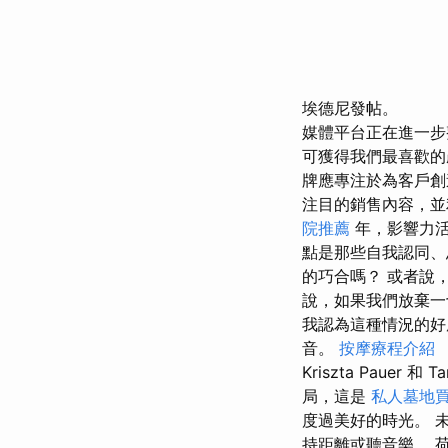
埃德尼發帖。
媒體平台正在進一步
可獲得我們最喜歡的
牌應專注於為客戶創
注目的銷售內容，並
院推薦
年，影響力
點是那些自我認同、
的巧合嗎？ 或者說
說，如果我們放棄一
我認為這種情況的好
音。
按摩療程介紹
Kriszta Pauer 
局，這是
私人墓地
度過美好的時光。 
持距離或聽音樂。 