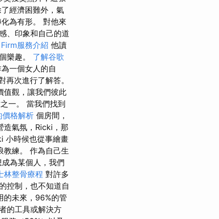
除了經濟困難外，氣
化為有形。 對他來
感、印象和自己的道
 Firm服務介紹
他讀
五個樂趣。
了解谷歌
作為一個女人的自
對再次進行了解答。
價值觀，讓我們彼此
之一。 當我們找到
的價格解析
個房間，
氣氛，Ricki，那
i 小時候也從事繪畫
浪教練。 作為自己生
想成為某個人，我們
士林整骨療程
對許多
的控制，也不知道自
的未來，96%的管
供者的工具或解決方