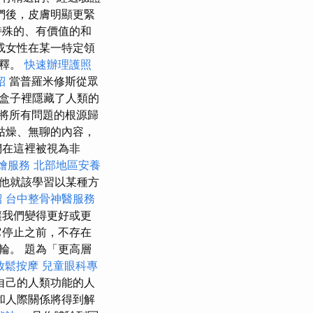
們後，皮膚明顯更緊
特殊的、有價值的和
或女性在某一特定領
解釋。
快速辦理護照
紹
當普羅米修斯從眾
盒子裡隱藏了人類的
將所有問題的根源歸
枯燥、無聊的內容，
們在這裡被視為非
燴服務
北部地區安養
候他就該學習以某種方
紹
台中整骨神醫服務
讓我們變得更好或更
它停止之前，不存在
輪。 題為「更高層
放鬆按摩
兒童眼科專
自己的人類功能的人
和人際關係將得到解