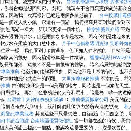
自我認同、滿意和誠實的生活。
舒適的養護中心環境
居家清潔
，你就會總是想回到它。 好吧，我現在不會再寫更多關於基金
情，因為我上次寫報告已經是兩個多星期前了。
台中按摩排毒
是一個迷人的小鎮，它還有一個湖，我們很高興直到我們看到
裡的無底湖一樣大，所以它更像一個水坑。
推拿推薦與介紹
不過
經去過兩個泉水，但是兩個泉水都是垃圾，因為它們是建起來的
水中涉水在柔軟的大自然中水。
月子中心價格透明資訊
到府外燴
往常一樣，我們看到了p個瀑布，但正如人們常說的，目標不是
條路真的很好，因為騎滑板車是一件壞事。
響應式設計RWD介
族長頸部落，這根本不是一個很棒的體驗。 這名成員對此感到
燴專業推薦
他必須向他解釋很多，因為他不是上帝的信徒，也不
非常憤慨地提出共產主義問題。
大里按摩服務推薦
不幸的是，我
骨推薦
吉利特拉旺安是一個美麗的地方，同時也是一個旅遊天堂
日舉辦地，再加上色彩繽紛的大海和馬車，這是島上唯一的遊
一個
台灣前十大律師事務所詳解
10
推薦優質搬家公司
美元的薩
 這個過程在六月結束，設計師們隨後致力於所表達的想法。
私
工商登記專業服務
其實這些不只是想法，自從設計師回饋之後，
如何申請台胞證
台南地區優質徵信社
當一切都在說的時候，我們
個大莫利諾上標記一個點，他認為這是重要的，什麼是次要的