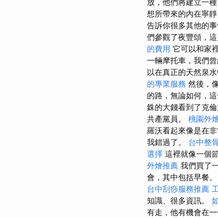
放，他們將建立一種
想所帶來的內在寧靜
告訴你很多其他的事
們參觀了夜豐頌，這
的費用
它可以和家
一輛摩托車，我們曾
以在真正的天然泉
的專業服務
然後，像
的路，無論如何，這
銖的大錢看到了克倫
共產黨員。
桃園外
羅沃看起來像是在
我錯過了。
台中整
選擇
這裡就像一個節
外燴推薦
我們買了
會，其中包括早餐。
台中刮痧服務推薦
知識、很多資訊。
有走，他有機會在一