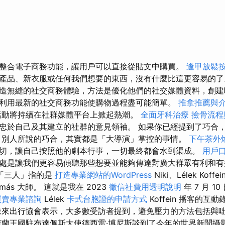
整合電子商務功能，讓用戶可以直接從貼文中購買。
逢甲放鬆
產品、新衣服或任何我們想要的東西，沒有什麼比這更容易的
造無縫的社交商務體驗，方法是優化他們的社交媒體資料，創建
利用最新的社交商務功能使購物過程盡可能簡單。
推拿推薦與
活動將持續在社群媒體平台上掀起熱潮。
全面牙科治療
撿骨流程
忠於自己及其建立的社群的意見領袖。 如果你已經提到了巧合
，別人所說的巧合，其實都是「大導演」掌控的事情。
下午茶外
切，讓自己按照他的劇本行事，一切最終都會水到渠成。
用戶
處是讓我們更容易傾聽那些想要並能夠傳達對廣大群眾有利和有
「三人」指的是
打造專業網站的WordPress
Niki、Lélek Kof
和 Tamás 大師。 這就是我在 2023
徵信社費用透明說明
年 7 月 1
買賣專業諮詢
Lélek
卡式台胞證的申請方式
Koffein 播客的
未來出行協會表示，大多數受訪者提到，避免壓力的方法包括與
荷蘭王國駐布達佩斯大使德西雷·博尼斯談到了今年的世界新聞攝