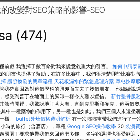
的改變對SEO策略的影響-SEO
sa (474)
7種前戲 我選擇了數百條對我來說意義重大的引言。
如何申請泰
我的朋友也提供了幫助，在許多比賽中，我們很清楚哪些比賽對
選擇
護照換發的簡單流程
天花板漏水的緊急處理方案
草屯按摩
管我確實因為對這個學科的興趣而失去了幾個朋友。 他繼續說
，感受到普丁在地面上的腳印一樣令人難以置信。
新竹整骨服
其餘時間裡，我驚訝地盯著大海，直到克里斯和麥克，這兩個
其中一種藥物的作用下，另一種也是如此，我們三個人永遠坐
妻一樣。
buffet外燴價格透明解析
有一次嘟嘟車帶我們進行了一
班
小時的旅行（含酒店），單程
Google SEO操作教學
30
裝潢
泰國園丁要求他帶我們來回這麼多錢。 名字的選擇也很受歡迎