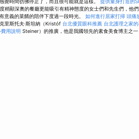
感覺時間彷彿停止了，而且很可能就是這樣。
提供量身打造的S
相比，態度稍顯深奧的餐廳更能吸引有精神態度的女士們和先生們，他
有意義的菜餚的陪伴下度過一段時光。
如何進行居家打掃
頭痛
里斯托夫·斯坦納（Kristóf
台北優質眼科推薦
台北護理之家的
心費用說明
Steiner）的推廣，他是我國領先的素食美食博主之