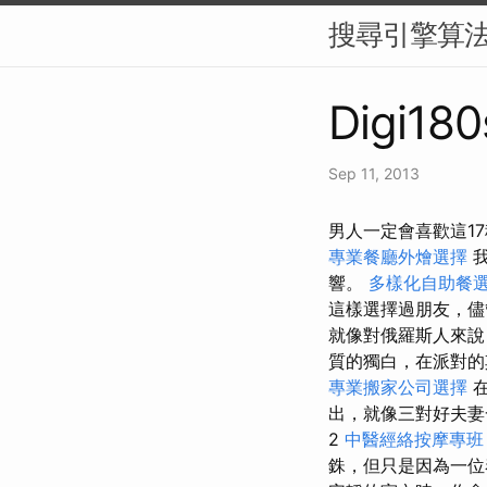
搜尋引擎算法
Digi180
Sep 11, 2013
男人一定會喜歡這1
專業餐廳外燴選擇
響。
多樣化自助餐
這樣選擇過朋友，儘
就像對俄羅斯人來說
質的獨白，在派對的
專業搬家公司選擇
在
出，就像三對好夫
2
中醫經絡按摩專
銖，但只是因為一位