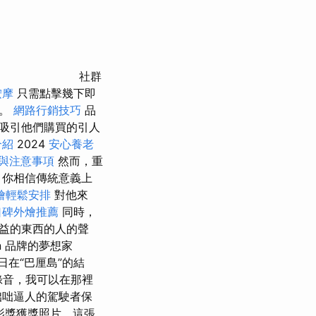
社群
按摩
只需點擊幾下即
了。
網路行銷技巧
品
吸引他們購買的引人
介紹
2024
安心養老
與注意事項
然而，重
，你相信傳統意義上
燴輕鬆安排
對他來
口碑外燴推薦
同時，
益的東西的人的聲
fein 品牌的夢想家
0 日在“巴厘島”的結
互動錄音，我可以在那裡
咄咄逼人的駕駛者保
影獎獲獎照片，這張