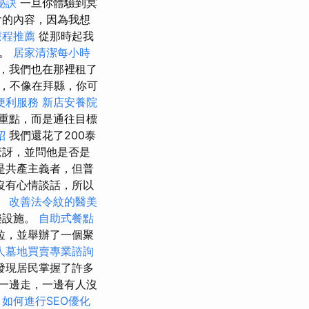
秘訣
一旦你體驗到冥
會的內容，因為我想
療程推薦
從那時起我
它。
居家清潔每小時
，我們也在那裡租了
，不像在拜縣，你可
便利服務
新店安養院
重點，而是通往目標
紹
我們還花了200泰
驚訝，並問他是否是
是共產主義者，但普
沒有心情談話，所以
。
改善法令紋的醫美
樂設施。
自助式餐點
拉，並舉辦了一個聚
人墓地買賣專業諮詢
發現居民掌握了許多
一邊走，一邊有人沒
。
如何進行SEO優化