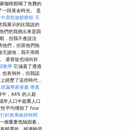
家咖啡館喝了免費的
一段黃金時光。 是
台中肩頸放鬆療程
天
然我展示的比我說的
他們把我挑出來是因
期，但我不會說法
情他們，但當他們熱
謝天謝地，我不用再
。 基督徒也傾向於
申請教學
它涵蓋了透過
，也有例外，但我認
作上經歷了這些時代，
水抓漏專家推薦
專業
中，44% 的人超
利成年人口中超重人口
性平均增加了 four
水打針效果維持時間
一個重要危險因素，
品含有精選的、經過驗證