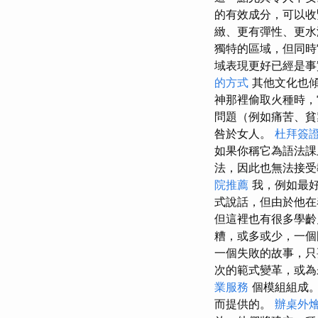
的有效成分，可以收
緻、更有彈性、更水
獨特的區域，但同時
域表現更好已經是事
的方式
其他文化也
神那裡偷取火種時，
問題（例如痛苦、
咎於女人。
杜拜簽
如果你稱它為語法課
法，因此也無法接
院推薦
我，例如最好
式說話，但由於他在
但這裡也有很多學齡
糟，或多或少，一個
一個失敗的故事，只
次的範式變革，或為
業服務
個模組組成。
而提供的。
辦桌外