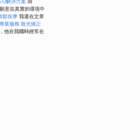
EO解決方案
與
們願意在真實的環境中
放鬆按摩
我還在文章
專業服務
散光矯正
一，他在我國時經常在