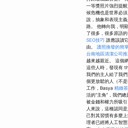
一等獎照片強烈提醒
候危機也是世界必須
說，抽象和表現主義
路。 他轉向我，明
了很多，很多原語的
SEO技巧
誰應該讀它
由。
護照換發的簡
台南地區清潔公司推
越來越親近。 這個網
這些人時，發現有 th
我們的主人給了我
個更放鬆的人（不是
工作，Basya
精緻茶
活的“主角”，我們
被金錢和權力所吸引
人來說，這種認同是
己對其習慣有多麼
理者已經將人工智慧