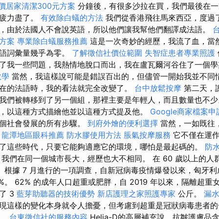
價居家清潔300元方案
分鐘後，有很多沙拉在買，我們最後在一
筋疲力盡了。
有效除白蟻的方法
我們從香港飛往馬來西亞，度過了
，由於法國人不會說英語，所以他們讓我幫他們翻譯成法語。
方案
專業除白蟻服務推薦
這是一次奇妙的經歷，我流了血，當
法語詞彙量幾乎為零。
了解徵信社價位範圍
失智症患者專業照護
了我一些問題，我熱情地脫口而出，我在盧瓦爾河谷住了一個學
教學
當然，我這樣說可能是錯誤百出的，但儘管一開始我並不同
在的法語時，我的看法就完全改變了。
台中放鬆按摩
第二天，
我們被轉移到了另一個組，那裡主要是年輕人，而且數量也不少
，以這種方式描繪他並以這種方式提及他。
Google商家檔案
整個社會發展的所有步驟。
到府外燴的便利選擇
當然，一如既往
。
龍潭地區眼科推薦
防水膠使用方法
脹氣按摩服務
它不僅在運
了這些時代，只要它能夠適應它的環境，哪怕是最起碼的。
防
我們在同一個城市長大，經歷也大不相同。 在 60 歲以上的人群
胖。 根據 7 月進行的一項調查，自新冠病毒疫情爆發以來，匈牙
。 62% 的成年人口超重或肥胖，自 2019 年以來，隔離超重女
了 3
藍芽助聽器的技術優勢
新店護理之家照護專家
公斤。
漏
現這樣的變化本身就令人擔憂，但考慮到超重是冠狀病毒患者的
安。
台東徵信社的服務內容
Helia-D的高層補充說，抗皺護膚