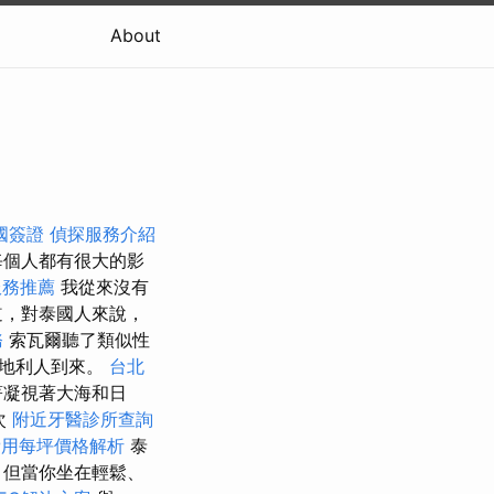
About
國簽證
偵探服務介紹
每個人都有很大的影
服務推薦
我從來沒有
道，對泰國人來說，
務
索瓦爾聽了類似性
奧地利人到來。
台北
著凝視著大海和日
次
附近牙醫診所查詢
費用每坪價格解析
泰
，但當你坐在輕鬆、