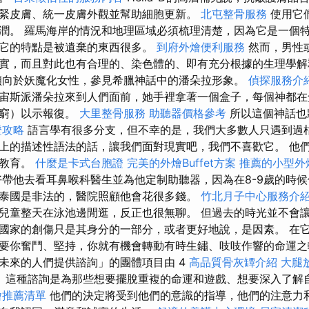
緊皮膚、統一皮膚外觀並幫助細胞更新。
北屯整骨服務
使用它
潤。 羅馬海岸的情況和地理區域必須梳理清楚，因為它是一個
它的特點是被遺棄的東西很多。
到府外燴便利服務
然而，男性
實，而且對此也有合理的、染色體的、即有充分根據的生理學
傾向於妖魔化女性，參見希臘神話中的潘朵拉形象。
偵探服務介
宙斯派潘朵拉來到人們面前，她手裡拿著一個盒子，每個神都在
貧窮）以示報復。
大里整骨服務
助聽器價格參考
所以這個神話也
證攻略
語言學有很多分支，但不幸的是，我們大多數人只遇到過
上的描述性語法的話，讓我們面對現實吧，我們不喜歡它。 他
受教育。
什麼是卡式台胞證
完美的外燴Buffet方案
推薦的小型外
帶他去看耳鼻喉科醫生並為他定制助聽器，因為在8-9歲的時
泰國是非法的，醫院照顧他會花很多錢。
竹北月子中心服務介
兒童整天在泳池邊閒逛，反正也很無聊。 但過去的時光並不會
國家的創傷只是其身分的一部分，或者更好地說，是因素。 在
要你奮鬥、堅持，你就有機會轉動有時生鏽、吱吱作響的命運之
未來的人們提供諮詢」的團體項目由 4
高品質骨灰罈介紹
大腿
 這種諮詢是為那些想要擺脫重複的命運和遊戲、想要深入了解
燴推薦清單
他們的決定將受到他們的意識的指導，他們的注意力