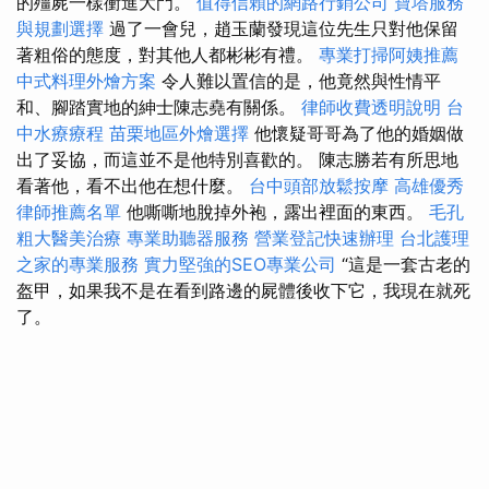
的殭屍一樣衝進大門。
值得信賴的網路行銷公司
寶塔服務
與規劃選擇
過了一會兒，趙玉蘭發現這位先生只對他保留
著粗俗的態度，對其他人都彬彬有禮。
專業打掃阿姨推薦
中式料理外燴方案
令人難以置信的是，他竟然與性情平
和、腳踏實地的紳士陳志堯有關係。
律師收費透明說明
台
中水療療程
苗栗地區外燴選擇
他懷疑哥哥為了他的婚姻做
出了妥協，而這並不是他特別喜歡的。 陳志勝若有所思地
看著他，看不出他在想什麼。
台中頭部放鬆按摩
高雄優秀
律師推薦名單
他嘶嘶地脫掉外袍，露出裡面的東西。
毛孔
粗大醫美治療
專業助聽器服務
營業登記快速辦理
台北護理
之家的專業服務
實力堅強的SEO專業公司
“這是一套古老的
盔甲，如果我不是在看到路邊的屍體後收下它，我現在就死
了。