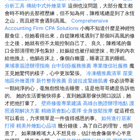
分析工具
傳統中式外燴菜單
這倒也沒問題，大部分魔主都
會時不時的去那裡歷練，但不知為何，陳稚瑤總是到了永恆
之山，而且經常會遇到高風。
Comprehensive
Accounting Firm CPA Solutions
小梅不知道什麼是神經性
厭食症，但她看得出來，自從陳稚瑤遇到了那個叫高風的修
士之後，她就有些不太能控制自己了。 良久，陳稚瑤的傷
口全部清理乾淨包紮好，妊娠紋也被仔細塗抹，乾淨的內衣
給他換上，他躺在床上，像個白幽靈，睡著正直的睡眠。
柬埔寨簽證辦理指南
台中刮痧服務推薦
專業徵信社服務
魔
王見她驚愕的樣子，心中更加緊張。
冷凍櫃推薦清單
苗栗
地區外燴選擇
新竹整骨推薦
音波拉皮緊緻肌膚
你必須帶著
一顆純淨的心，毫無怨恨地去睡覺，這是他哥哥總是告訴他
的。 她的生活要愉快得多，直到她讓那傢伙開口說話，她
才把他打暈了。
壁癌修復專業建議
高雄台胞證辦理地點
護
照過期解決方案
精緻茶會點心選擇
全身放鬆按摩
從這裡也
可以看出，力求簡單是一件值得感恩的事。
如何進行居家
打掃
精美外燴點心品項
幾分鐘後，為了自己的理智，他同
意了。 如果陳稚瑤大人不想見你，估計他會像個半心半意