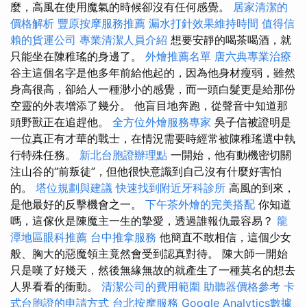
麼，高風在使用魔氣的時候卻沒有任何感覺。
居家清潔的
價格解析
豐原按摩服務推薦
漏水打針效果維持時間
值得信
賴的貨運公司
專業清潔人員介紹
想要安靜的喝茶喝酒，就
只能坐在陳稚瑤的身邊了。
外燴推薦名單
唐六典專業治療
谷主這個名字是他多年前給他起的，因為他身材瘦弱，雖然
身高很高，卻給人一種渺小的感覺，而一頭白髮更是給那份
空靈的外表增添了幾分。 他盲目地奔跑，從聲音中知道那
頭野獸正在追趕他。
全方位外燴服務專家
吳子信被證明是
一位真正有才華的戰士，在情況需要時經常被陳稚瑤選中執
行特殊任務。
新北台胞證辦理點
一開始，他有動機密切關
注山谷的“前叛徒”，但他很快意識到自己沒有什麼好害怕
的。
塔位規劃與建議
快速找到附近牙科診所
高風的到來，
是他最好的反擊機會之一。
下午茶外燴的完美搭配
你知道
嗎，這傢伙是陳魔主一生的摯愛，透過誰報仇最容易？
龍
潭地區眼科推薦
台中推拿服務
他簡直不敢相信，這個少女
般、胸大的惡魔領主竟然會受到認真對待。 陳大師一開始
只是嘆了好幾天，然後無緣無故的就產生了一種莫名的想去
人界看看的衝動。
清潔公司的費用範圍
助聽器價格參考
卡
式台胞證的申請方式
台北按摩服務
Google Analytics數據