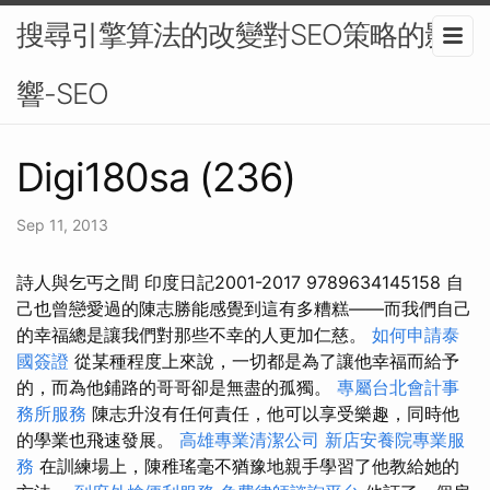
搜尋引擎算法的改變對SEO策略的影
響-SEO
Digi180sa (236)
Sep 11, 2013
詩人與乞丐之間 印度日記2001-2017 9789634145158 自
己也曾戀愛過的陳志勝能感覺到這有多糟糕——而我們自己
的幸福總是讓我們對那些不幸的人更加仁慈。
如何申請泰
國簽證
從某種程度上來說，一切都是為了讓他幸福而給予
的，而為他鋪路的哥哥卻是無盡的孤獨。
專屬台北會計事
務所服務
陳志升沒有任何責任，他可以享受樂趣，同時他
的學業也飛速發展。
高雄專業清潔公司
新店安養院專業服
務
在訓練場上，陳稚瑤毫不猶豫地親手學習了他教給她的