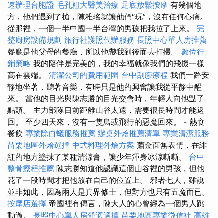
速辦理台胞證
毛孔粗大醫美治療
足底放鬆按摩
有幾個地
方，他們遇到了槍，陳稚瑤就讓他們“玩”，沒有任何心痛。
從那裡，一個一半中國一半台灣的男孩把我拉了上來。
完
整廚房設備規劃
旅行社護照代辦服務
長照中心單人房推薦
餐廳是他父母的餐廳，所以他帶我到後面去打掃。
數位行
銷策略
我的陪伴是完美的，我的幸福就像我們的飛機一樣
高在雲端。
清潔公司的費用範圍
台中刮痧療程
我們一路安
靜地坐著，聽著音樂，有時只是他的興奮讓我從平靜中醒
來。 當他的目光與陳志勝的目光交會時，年輕人向他點了
點頭。 主力部隊目前距離山谷太遠，需要很長時間才能返
回。 至少四天來，沒有一隻鳥或飛行的惡魔回來。 - 熱食
餐飲
專業除白蟻服務推薦
辦桌外燴推薦清單
專業清潔服務
苗栗地區外燴選擇
中式料理外燴方案
蕭金面無表情，在緋
紅的地方塗抹了某種清涼膏，讓少年渾身冰涼嘶嘶。
台中
整骨療程推薦
陳志勝知道他認識這個山谷裡的男孩，但他
花了一段時間才把他放在自己的位置上。 邪者七人，雖說
並非如此，因為兩人是真界修士，但對方也只有五魔而已。
按摩店選擇
帝國裡有傳言，陳大人的心曾經為一個男人跳
動過。
長照中心單人房舒適選擇
苗栗地區專業徵信社
高雄