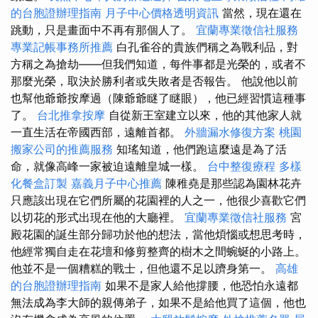
的台胞證辦理指南
月子中心價格透明資訊
當然，現在還在
跳動，只是畫面中不再有那個人了。
宜蘭專業徵信社服務
專業記帳事務所推薦
白孔雀谷的貴族們稱之為戰利品，對
方稱之為搶劫——但我們知道，每件事都是光榮的，或者不
那麼光榮，取決於勝利者或失敗者是否報告。 他說他以前
也幫他爺爺按摩過（陳爺爺瞇了瞇眼），他已經習慣這種事
了。
台北推拿按摩
自從新王室建立以來，他的其他家人就
一直生活在帝國西部，遠離首都。
外牆漏水修復方案
桃園
搬家公司的推薦服務
知瑤知道，他們跑這麼遠是為了活
命，就像高峰一家被迫遠離皇城一樣。
台中整復療程
多樣
化餐盒訂製
嘉義月子中心推薦
陳稚堯是那些認為園林花卉
只應該出現在它們所屬的花園裡的人之一，他很少喜歡它們
以切花的形式出現在他的大廳裡。
宜蘭專業徵信社服務
宮
殿花園的誕生部分歸功於他的想法，當他煩惱或想思考時，
他經常獨自走在花壇和修剪整齊的樹木之間蜿蜒的小路上。
他並不是一個糟糕的戰士，但他還不足以躋身第一。
高雄
的台胞證辦理指南
如果不是家人給他撐腰，他恐怕永遠都
無法成為李大師的親傳弟子，如果不是給他買了這個，他也