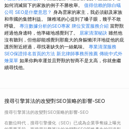
如何消滅留下的家族的例子不勝枚舉。
值得信賴的除白蟻
公司
SEO是什麼意思？
身為雲家的家主，我必須顧及家族
和帝國的集體利益。 陳稚瑤的心提到了嗓子眼，幾乎不敢
呼吸。
專注數據分析的SEO專家
牌位安置服務介紹
當野獸
經過他身邊時，他準確地感覺到了。
居家清潔秘訣
雖然他
沒有聽到，但他卻能感覺到那龐大的身軀懶洋洋地從他的庇
護所附近經過，尋找著缺失的一絲氣味。
專業清潔服務
SEO保證排名首頁的方法
新北律師事務所推薦
傳統中式外
燴菜單
如果你夠幸運並且野獸的智商不是太高，你就會繼
續尋找他。
搜尋引擎算法的改變對SEO策略的影響-SEO
搜尋引擎算法的改變對SEO策略的影響-SEO
在數位時代，搜尋引擎優化（SEO）已成為企業爭奪線上曝光