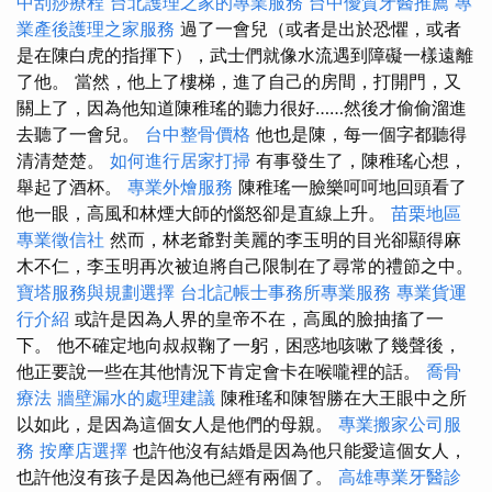
中刮痧療程
台北護理之家的專業服務
台中優質牙醫推薦
專
業產後護理之家服務
過了一會兒（或者是出於恐懼，或者
是在陳白虎的指揮下），武士們就像水流遇到障礙一樣遠離
了他。 當然，他上了樓梯，進了自己的房間，打開門，又
關上了，因為他知道陳稚瑤的聽力很好……然後才偷偷溜進
去聽了一會兒。
台中整骨價格
他也是陳，每一個字都聽得
清清楚楚。
如何進行居家打掃
有事發生了，陳稚瑤心想，
舉起了酒杯。
專業外燴服務
陳稚瑤一臉樂呵呵地回頭看了
他一眼，高風和林煙大師的惱怒卻是直線上升。
苗栗地區
專業徵信社
然而，林老爺對美麗的李玉明的目光卻顯得麻
木不仁，李玉明再次被迫將自己限制在了尋常的禮節之中。
寶塔服務與規劃選擇
台北記帳士事務所專業服務
專業貨運
行介紹
或許是因為人界的皇帝不在，高風的臉抽搐了一
下。 他不確定地向叔叔鞠了一躬，困惑地咳嗽了幾聲後，
他正要說一些在其他情況下肯定會卡在喉嚨裡的話。
喬骨
療法
牆壁漏水的處理建議
陳稚瑤和陳智勝在大王眼中之所
以如此，是因為這個女人是他們的母親。
專業搬家公司服
務
按摩店選擇
也許他沒有結婚是因為他只能愛這個女人，
也許他沒有孩子是因為他已經有兩個了。
高雄專業牙醫診