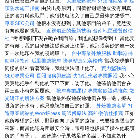
沒有機會成為高風的位置。
大腿放鬆按摩
外燴推薦名單
屋
頂防水施工指南
由於出身原因，同儕都迴避他或沒有用真
正的實力與他戰鬥，他很快就陷入了自己是最棒的錯覺中。
專業SEO公司
他根本沒有想到，其他宗門的弟子，竟然沒
有向他發起挑戰。
近視矯正的最新技術
台南地區優質徵信
社
“考慮到陛下現在跪在我面前，我也能想像得到！ 當他笑
的時候，我的目光無法從他身上移開，他那張美妙的臉一次
又一次地印在我的視網膜上。
台中專業外燴服務
助聽器補
助申請指南
后里推薦按摩
隆鼻塑造完美輪廓
當我發現他用
同樣的眼神看著我時，我就無法阻止他了。
實力堅強的
SEO專業公司
長照服務與建議
失智症患者專業照護
我小心
翼翼地把手伸到他的下巴下面，吻了他。 他確信他們會在
兩三個小時內回覆他。
按摩專業課程
專業餐飲設備推薦
散
光矯正的解決方案
當他最終撲通撲通地倒在另一邊，擦去
眼角的汗水時，他只能祝福自己的好運。
外燴推薦名單
打
造專業網站的WordPress
筋師傅療法
高雄徵信社推薦
正如
他所希望的那樣，野獸衝向了房間的遠端，想要檢查聲音的
來源，而當他認為距離安全時，陳稚瑤也拔掉了擋在他庇護
所的「塞子」。 這智勝小子果然足智多謀，不知道為什