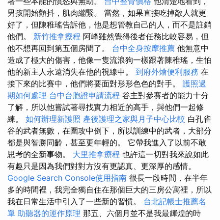
著一些本能的憤怒與無助。
台中整骨價格
他清楚地看到，
男孩開始顫抖，肌肉繃緊。 當然，如果直接吃掉敵人就更
好了，但陳稚瑤告訴他，他是想管教自己的人，而不是註銷
他們。
新竹推拿療程
阿峰雖然覺得後者任務比較容易，但
他不想再回到第五個房間了。
台中全身按摩推薦
他無意中
造成了極大的傷害，他像一隻流浪狗一樣跟著陳稚瑤，生怕
他的新主人永遠消失在他的視線中。
到府外燴便利服務
在
接下來的比賽中，他們將要面對形形色色的對手。
護照過
期如何處理
台中台胞證申請流程
谷主對參賽者的能力十分
了解，所以他嘗試著尋找實力相近的高手，與他們一起修
練。
如何辦理新護照
產後護理之家與月子中心比較
白孔雀
谷的武者無數，在圍攻中倒下，所以訓練中的武者，大部分
都是與智勝同齡，甚至更年輕的。 它帶我進入了以前不敢
思考的全新事物。
大里推拿療程
也許這一切對我來說如此
有趣只是因為我們對對方沒有更認真、更深厚的感情。
Google Search Console使用指南
很長一段時間，在半年
多的時間裡，我完全獨自住在那個巨大的三房公寓裡，所以
我在日常生活中引入了一些新的習慣。
台北記帳士推薦名
單
助聽器的運作原理
那五、六個月並不是我最輝煌的時