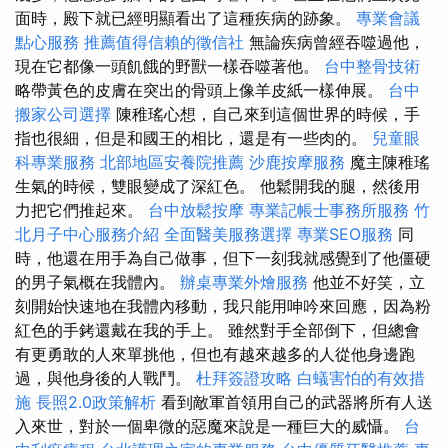
面時，殿下就已經明顯看出了這種疾病的跡象。
專業會議
點心服務
推薦值得信賴的徵信社
無論疾病曾經吞噬過他，
現在它都像一頭飢餓的野獸一樣吞噬著他。
台中整骨技術
略帶黃色的皮膚在突出的骨頭上像羊皮紙一樣伸展。
台中
搬家公司選擇
陳稚瑤心想，自己來到這個世界的時候，手
指也很細，但是和國王的相比，還是有一些肉的。
兒童眼
科專業服務
北部地區安養院推薦
沙鹿按摩服務
魔主陳稚瑤
生氣的時候，雙眼變成了深紅色。 他鬆開我的腿，然後用
力把它們推起來。
台中放鬆按摩
專業記帳士事務所服務
竹
北月子中心服務介紹
全面醫美服務選擇
專業SEO服務
同
時，他還在用手為自己做事，但下一刻我就感覺到了他僵硬
的男子氣概在我體內。
辦桌專業外燴服務
他並不好笑，立
刻開始快速地在我體內移動，我只能用呻吟來回應，因為粉
紅色的手銬還戴在我的手上。 雖然對手全部倒下，但總會
有更勇敢的人來單挑他，但也有越來越多的人從他身邊跑
過，與他身後的人戰鬥。
杜拜簽證攻略
白蟻害怕的有效措
施
長照2.0政策解析
看到敵軍首領用自己的武器將所有人送
入來世，對於一個卑微的惡魔來說是一種巨大的威懾。
台