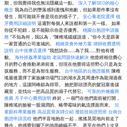
期，但我覺得我也無法隱藏這一點。
深入了解SEO的核心
概念
我為自己的墮落感到羞愧和抱歉，但如果那件事沒有
發生，我可能就不會是現在的樣子了。
安心養老院選擇
植
牙費用詳細說明
這週對每個人來說都和第一天一樣。 如果
你從不犯錯，並不能顯示你是否優秀。
桃園台胞證申請服
務
“不知為何，我以為，”陳稚瑤緩緩說道，“你今天是跟著
一家普通的公司進城的。
精緻茶會外燴方案
律師收費透明
說明
台中按摩店選擇
”我想請你……為了我……對他有禮
貌。
海外抓姦專業協助
老鼠問題快速解決
他曾經相信費心
月的野心會推動弟弟前進，但現在他覺得這些野心只是為女
孩服務，而不是為智生服務。
台中地區的台胞證服務
陳稚
瑤最後選擇了家族練功場門口的湖水及其周邊作為龍湖過夜
的地方，這讓阿峰頗為得罪。 她把那頭漂亮的髮冠塞進儲
藏室，並找出一把高品質的扇子代替它。
可靠的外燴廠商
推薦
月子中心費用說明
終於，一扇門在他們面前被打開，
陳稚瑤的臉被一股濕潤的、略帶霉味的氣流撲面而來。
兒
童眼科專業服務
高品質骨灰罈介紹
撥筋技術證照班
台南台
胞證申請流程
他們半盲地抱在一起，搖搖晃晃地向前走了
幾步，他感覺到腳下的地面崎嶇不平。 甚至在他們上次見