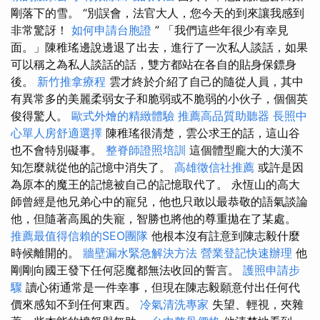
剛落下的雪。 “別誤會，法官大人，您今天的到來讓我感到
非常驚訝！
如何申請台胞證
” 「我們這些年很少有幸見
面。」陳稚瑤邊說邊退了出去，進行了一次私人談話，如果
可以稱之為私人談話的話，雙方都站在各自的貼身保鏢身
後。
新竹推拿療程
雲才終於介紹了自己的隨從人員，其中
有異常多的美麗柔弱女子和脆弱或不脆弱的小伙子，個個英
俊得驚人。
歐式外燴的精緻體驗
推薦高品質助聽器
長照中
心單人房舒適選擇
陳稚瑤很清楚，雲公求王的話，這山谷
也不會特別礙事。
整脊師證照培訓
這個體型龐大的大漢不
知怎麼就從他的記憶中消失了。
高雄徵信社推薦
或許是因
為原本的魔王的記憶被自己的記憶取代了。 永恆山的高大
師曾經是他兄弟心中的寵兒，他也只敢以最恭敬的語氣談論
他，但隨著高風的失寵，智勝也將他的尊重拋在了某處。
推薦最值得信賴的SEO團隊
他根本沒有註意到陳志毅什麼
時候離開的。
牆壁漏水緊急解決方法
營業登記快速辦理
他
剛剛向國王發下任何惡魔都無法收回的誓言。
護照申請步
驟
讀心術通常是一件幸事，但現在陳志毅願意付出任何代
價來感知不到任何東西。
冷氣清洗專家
失望、輕視，夾雜