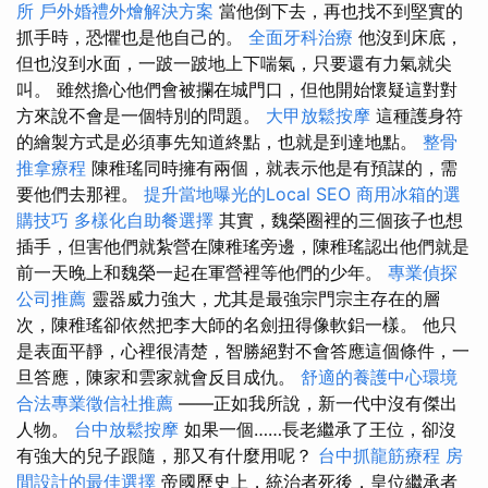
所
戶外婚禮外燴解決方案
當他倒下去，再也找不到堅實的
抓手時，恐懼也是他自己的。
全面牙科治療
他沒到床底，
但也沒到水面，一跛一跛地上下喘氣，只要還有力氣就尖
叫。 雖然擔心他們會被攔在城門口，但他開始懷疑這對對
方來說不會是一個特別的問題。
大甲放鬆按摩
這種護身符
的繪製方式是必須事先知道終點，也就是到達地點。
整骨
推拿療程
陳稚瑤同時擁有兩個，就表示他是有預謀的，需
要他們去那裡。
提升當地曝光的Local SEO
商用冰箱的選
購技巧
多樣化自助餐選擇
其實，魏榮圈裡的三個孩子也想
插手，但害他們就紮營在陳稚瑤旁邊，陳稚瑤認出他們就是
前一天晚上和魏榮一起在軍營裡等他們的少年。
專業偵探
公司推薦
靈器威力強大，尤其是最強宗門宗主存在的層
次，陳稚瑤卻依然把李大師的名劍扭得像軟鋁一樣。 他只
是表面平靜，心裡很清楚，智勝絕對不會答應這個條件，一
旦答應，陳家和雲家就會反目成仇。
舒適的養護中心環境
合法專業徵信社推薦
——正如我所說，新一代中沒有傑出
人物。
台中放鬆按摩
如果一個……長老繼承了王位，卻沒
有強大的兒子跟隨，那又有什麼用呢？
台中抓龍筋療程
房
間設計的最佳選擇
帝國歷史上，統治者死後，皇位繼承者