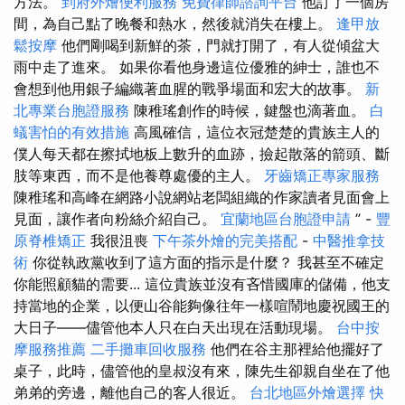
方法。
到府外燴便利服務
免費律師諮詢平台
他訂了一個房
間，為自己點了晚餐和熱水，然後就消失在樓上。
逢甲放
鬆按摩
他們剛喝到新鮮的茶，門就打開了，有人從傾盆大
雨中走了進來。 如果你看他身邊這位優雅的紳士，誰也不
會想到他用銀子編織著血腥的戰爭場面和宏大的故事。
新
北專業台胞證服務
陳稚瑤創作的時候，鍵盤也滴著血。
白
蟻害怕的有效措施
高風確信，這位衣冠楚楚的貴族主人的
僕人每天都在擦拭地板上數升的血跡，撿起散落的箭頭、斷
肢等東西，而不是他養尊處優的主人。
牙齒矯正專家服務
陳稚瑤和高峰在網路小說網站老闆組織的作家讀者見面會上
見面，讓作者向粉絲介紹自己。
宜蘭地區台胞證申請
” -
豐
原脊椎矯正
我很沮喪
下午茶外燴的完美搭配
-
中醫推拿技
術
你從執政黨收到了這方面的指示是什麼？ 我甚至不確定
你能照顧貓的需要... 這位貴族並沒有吝惜國庫的儲備，他支
持當地的企業，以便山谷能夠像往年一樣喧鬧地慶祝國王的
大日子——儘管他本人只在白天出現在活動現場。
台中按
摩服務推薦
二手攤車回收服務
他們在谷主那裡給他擺好了
桌子，此時，儘管他的皇叔沒有來，陳先生卻親自坐在了他
弟弟的旁邊，離他自己的客人很近。
台北地區外燴選擇
快