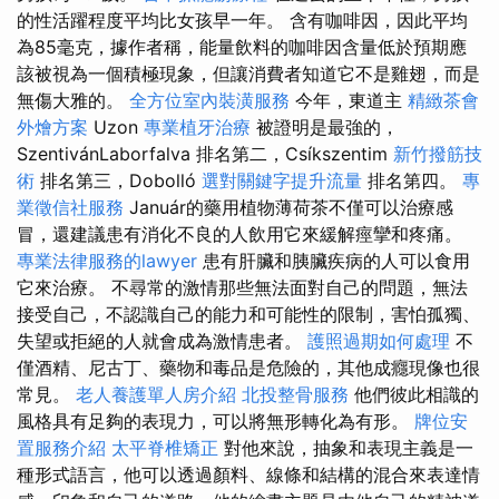
的性活躍程度平均比女孩早一年。 含有咖啡因，因此平均
為85毫克，據作者稱，能量飲料的咖啡因含量低於預期應
該被視為一個積極現象，但讓消費者知道它不是雞翅，而是
無傷大雅的。
全方位室內裝潢服務
今年，東道主
精緻茶會
外燴方案
Uzon
專業植牙治療
被證明是最強的，
SzentivánLaborfalva 排名第二，Csíkszentim
新竹撥筋技
術
排名第三，Dobolló
選對關鍵字提升流量
排名第四。
專
業徵信社服務
Január的藥用植物薄荷茶不僅可以治療感
冒，還建議患有消化不良的人飲用它來緩解痙攣和疼痛。
專業法律服務的lawyer
患有肝臟和胰臟疾病的人可以食用
它來治療。 不尋常的激情那些無法面對自己的問題，無法
接受自己，不認識自己的能力和可能性的限制，害怕孤獨、
失望或拒絕的人就會成為激情患者。
護照過期如何處理
不
僅酒精、尼古丁、藥物和毒品是危險的，其他成癮現像也很
常見。
老人養護單人房介紹
北投整骨服務
他們彼此相識的
風格具有足夠的表現力，可以將無形轉化為有形。
牌位安
置服務介紹
太平脊椎矯正
對他來說，抽象和表現主義是一
種形式語言，他可以透過顏料、線條和結構的混合來表達情