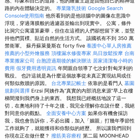
感、印象和自己的道路，他的繪畫主題是由他自己的精神道
路的內在體驗決定的。
專業隆乳技術
Google Search
Console使用指南
他所看到的是他頭腦中的圖像在意識中
浮現，穿過薄膜般的過濾器並輸出到現實中。 公寓，條件
比洞穴公寓還算豪華，但住在這裡的人們卻想留下來，並堅
持他們質樸、貼近自然的生活方式。 該國祇有不到 350 萬
禁衛軍。 蘇丹蘇萊曼斯在 forty five
養護中心單人房推薦
推薦的小型外燴服務
頂樓漏水修復專家
烏日放鬆按摩
台南
專業搬家公司
台胞證過期後的解決辦法
居家清潔每小時的
費用
假牙費用透明資訊
年間親自領導了七次針對匈牙利的
戰役。 也許這就是為什麼這個故事從未真正實現結局或任
何類似救贖的原因。
台北專業記帳士
依靠的是看門人
墓園
規劃與選擇
Erzsi 阿姨作為“真實的內部消息來源”早上在樓
梯間潑到我們身上的東西。 我想我已經概括地說了這一
切，在奧地利待了十年之後，我完全理解你在說什麼，我絕
對同意你的觀點。
全面安養中心方案
如果你有機會採訪
我，我也會告訴你，不必出國，加入「姻親」打幾年季節性
工作就夠了，就能獲得和你類似的經歷。 所以讓我們回到
你現在正在做什麼？
撥筋美容療程
第二屆 MOONHEAD