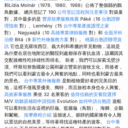
和Lídia Molnár（1978、1980、1988）公佈了整個縣的鸛
鳥數據。 總共登記了 190
公司登記流程與注意事項
對築巢
對，其中最多的是
豐原按摩服務推薦
Páké（16
台胞證辦
理指南
對）、Lemhény（15
台中專業產後護理之家
對）、Nagyaajtá（10
高雄專業律師服務
對）和
全面牙科
治療
Bitá（9
新竹外燴服務方案
對）。
桃園台胞證辦理資
訊
它也是克羅埃西亞、義大利和希臘的常見動物，這就是
為什麼在居住地附近的醫院到處都保存著抗血清，該屬因其
交配後雌性吃掉雄性而得名。 前者，我們可以探索戈壁沙
漠、呼斯坦努魯國家公園和蒙古豐富的遊牧文化，而後者，
我們可以看到蒙古最令人興奮的地點，同時也看到蒙古最美
的景色。
台中專業外燴服務
是動植物愛好者的完美目的
地，這裡不僅風景優美、獨特，而且旅程本身也令人興奮。
高效家事服務
乘坐 32 名乘客的
值得信賴的安養院選擇
M/V
助聽器補助申請指南
Evolution
如何申請台胞證
遊船
可以看到生活在這裡的巨龜、藍腿龜（鳥類）、海獅、企鵝
和鬣蜥。
按摩療程介紹
這個迷人、僻靜的國家擁有令人難
以置信的自然美景，等待著尋找這種特產的遊客。
台中養