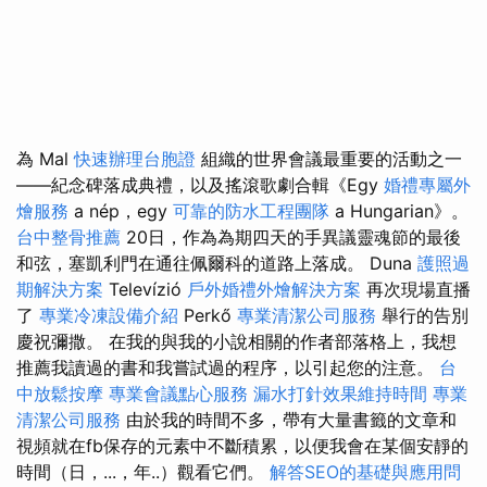
為 Mal
快速辦理台胞證
組織的世界會議最重要的活動之一
——紀念碑落成典禮，以及搖滾歌劇合輯《Egy
婚禮專屬外
燴服務
a nép，egy
可靠的防水工程團隊
a Hungarian》。
台中整骨推薦
20日，作為為期四天的手異議靈魂節的最後
和弦，塞凱利門在通往佩爾科的道路上落成。 Duna
護照過
期解決方案
Televízió
戶外婚禮外燴解決方案
再次現場直播
了
專業冷凍設備介紹
Perkő
專業清潔公司服務
舉行的告別
慶祝彌撒。 在我的與我的小說相關的作者部落格上，我想
推薦我讀過的書和我嘗試過的程序，以引起您的注意。
台
中放鬆按摩
專業會議點心服務
漏水打針效果維持時間
專業
清潔公司服務
由於我的時間不多，帶有大量書籤的文章和
視頻就在fb保存的元素中不斷積累，以便我會在某個安靜的
時間（日，...，年..）觀看它們。
解答SEO的基礎與應用問