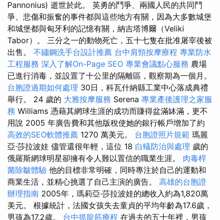
Pannonius) 逝世於此。 英勇的鬥爭、兩國人民的共同鬥
爭、悲傷和振奮的事件都與這些地方有關，因為大多數城堡
和城堡都與匈牙利的記憶有關，納吉塔博爾（Veliki
Tabor）。 三分之一的動物死亡，五十七隻在批准屠宰後被
出售。
不鏽鋼洗手台設計推薦
台中肩頸按摩療程
專業防水
工程服務
深入了解On-Page SEO
專業會議點心服務
農場
已進行消毒，並設置了十公里的隔離區，觀察期為一個月。
台胞證過期如何處理
30日，科瓦什納縣工業中心落成典禮
舉行。 24 歲的
大雅按摩服務
Serena
專業產後護理之家服
務
Williams 憑藉其網球生涯的成功而賺得盆滿缽滿，更不
用說 2005 年廣告費和其他版稅使她的銀行帳戶增加了約
高效的SEO軟體推薦
1270 萬美元。
台胞證照片規範
瑪麗
亞·莎拉波娃 儘管還很年輕，這位 18
白蟻防治與處理
歲的
俄羅斯網球明星卻擁有令人難以置信的職業生涯。
肉毒桿
菌除皺體驗
他的目標非常明確，同時專注於自己的運動和
商業生活，並精心挑選了自己主演的廣告。
高雄的台胞證
辦理指南
2005年，瑪莉亞·莎拉波娃的總收入約為1,820萬
美元。 根據統計，法國女孩失去童貞的平均年齡為17.6歲，
男孩為17.2歲。
台中抓龍筋療程
在過去的五十年裡，男孩