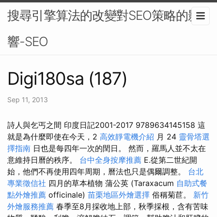
搜尋引擎算法的改變對SEO策略的影
響-SEO
Digi180sa (187)
Sep 11, 2013
詩人與乞丐之間 印度日記2001-2017 9789634145158 這
就是為什麼即使在今天，2
高效靜電機介紹
月 24
靈骨塔選
擇指南
日也是每四年一次的閏日。 然而，羅馬人並不太在
意維持日曆的秩序。
台中全身按摩推薦
E.從第二世紀開
始，他們不再使用四年周期，曆法也只是偶爾調整。
台北
專業徵信社
四月的草本植物 蒲公英 (Taraxacum
自助式餐
點外燴推薦
officinale)
苗栗地區外燴選擇
俗稱菊苣。
新竹
外燴服務推薦
春季至8月採收地上部，秋季採根，含有苦味