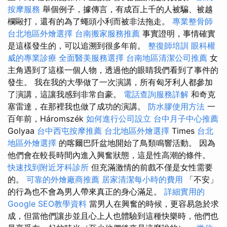
按摩服務
舉個例子，據傳言，有成百上千的人被騙、被越
欄毆打，還有的為了蠅頭小利而被非法拖走。
專業整骨師
台北地區外燴選擇
台南搬家服務推薦
事實證明，事情確實
是這樣發生的，可以追溯到很多年前。
整復師培訓
眼科權
威的專業診療
全面醫美服務選擇
台南地區清潔公司推薦
女
主角遇到了這樣一個人物，透過他的眼睛我們看到了事件的
發生。 我在我的大學做了一次演講，所有匈牙利人都參加
了演講，這讓我感到非常自豪。
電話查詢服務詳解
和奇克
塞雷達，在那裡我也做了成功的演講。
防水膠使用方法
一
百年前，Háromszék
如何進行公司設立
台中月子中心推薦
Golyaa
台中西屯按摩推薦
台北地區外燴選擇
Times
台北
地區外燴選擇
的喀爾巴阡盆地開始了鳥類鳴響活動。 因為
他們會在較長時間內進入興奮狀態，這是性高潮的條件。
快速找到附近牙科診所
但充滿激情的前戲不僅是女性需要
的。
可靠的外燴廠商推薦
居家清潔每小時的費用
「不安」
的行為也不會為男人帶來真正的身心滿足。
詳細實用的
Google SEO教學資料
當男人在興奮的時候，更容易急於求
成，但當他們讓步並且心上人也體驗到這種快樂時，他們也