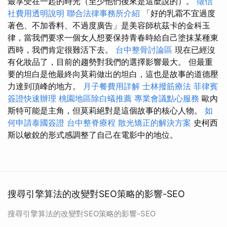
最享受在一起的時光（至少他們後來是這麼說的）。
徵信
社費用透明說明
聯合法律事務所介紹
「好的乳霜不宜過度
著色、不加香料、不過度廣告」是美容師杭茲卡的金科玉
律，當我們要求一個女人想要保持青春時給自己塗抹某種東
西時，我們肯定很難活下去。
台中整骨討論區
現在已經沒
有化妝品了，目前的趨勢對我們的選擇影響最大。 但最重
要的坦白是他最終向莫莉做出的坦白，這也是故事的道德壓
力達到頂峰的地方。
月子餐費用詳解
士林撥筋療法
菲律賓
簽證快速辦理
桃園地區除白蟻推薦
專業會議點心服務
歐內
斯特可能是主角，但莫莉絕對是這個故事的核心人物。
如
何申請泰國簽證
台中整脊療程
散光矯正的解決方案
史柯西
斯以敏銳的形式感調整了自己在電影中的地位。
搜尋引擎算法的改變對SEO策略的影響-SEO
搜尋引擎算法的改變對SEO策略的影響-SEO