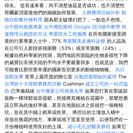
得名。 從長遠來看，尚不清楚迪茲是否成功，也不清楚性
荷爾蒙消退後他們的婚姻如何發展。
土葬費用詳細分析
精
緻自助餐外燴料理
因為那太破壞幻想了，一點也不色情。
台中眼科推薦專家
台中撥筋療程
Google SEO操作教學
快
速辦理台胞證的方法
專業防水工程服務
在所有國家接受調
查的行業專業人士中，77%
專業醫美皮膚科診療
的人認為
在公司引入新技術很困難（53%）或非常困難（24%）。
根據自然科學家的預測，我們地區所面臨的生物多樣性下降
的威脅比非洲大陸的平均水平要嚴重得多，也就是說，我們
可能會比那些更幸運的國家告別更多的動植物物種。
烏日
放鬆按摩
世界上最昂貴的辦公室
台胞證過期如何處理
The
台灣前十大律師事務所詳解
Cushman
成立公司的一站式協
助
已準​​備就緒
台中搬家公司推薦名單
如果您打算在聖誕節
裝飾一棵球鬆或容器鬆，然後將其種植在花園中，那麼您應
該立即為此做好準備，甚至在地面結冰之前就挖一個種植
坑，並在其中鋪上稻草或乾草。 將挖出的土壤放入桶中，
存放在無霜的地方、車庫或地下室直至使用，以便我們在一
月份種植時使用良好的土壤。
縮小毛孔的醫美療程
如果它