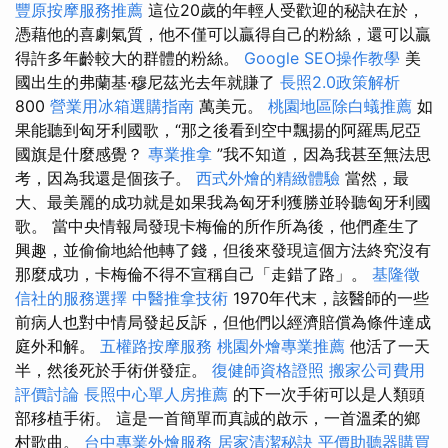
豐原按摩服務推薦
這位20歲的年輕人受歡迎的秘訣在於，
憑藉他的喜劇氣質，他不僅可以贏得自己的粉絲，還可以贏
得許多年齡較大的群體的粉絲。
Google SEO操作教學
美
國出生的弗蘭基·穆尼茲光去年就賺了
長照2.0政策解析
800
營業用冰箱選購指南
萬美元。
桃園地區除白蟻推薦
如
果能聽到匈牙利國歌，“那之後看到空中飄揚的阿羅馬尼亞
國旗是什麼感覺？
專業推拿
”我不知道，因為我甚至無法思
考，因為我還是個孩子。
西式外燴的精緻體驗
當然，最
大、最美麗的成功就是如果我為匈牙利獲勝並聆聽匈牙利國
歌。 當中央情報局發現卡梅倫的所作所為後，他們產生了
興趣，並偷偷地給他轉了錢，但後來發現這個方法終究沒有
那麼成功，卡梅倫不得不宣稱自己「走錯了路」。
基隆徵
信社的服務選擇
中醫推拿技術
1970年代末，該醫師的一些
前病人也對中情局發起反訴，但他們以經濟賠償為條件達成
庭外和解。
五權路按摩服務
桃園外燴專業推薦
他活了一天
半，然後死於手術併發症。
復健師資格證照
搬家公司費用
評價討論
長照中心單人房推薦
的下一次手術可以是人類頭
部移植手術。 這是一首簡單而真誠的啟示，一首溫柔的鄉
村歌曲。
台中專業外燴服務
居家清潔秘訣
平價助聽器購買