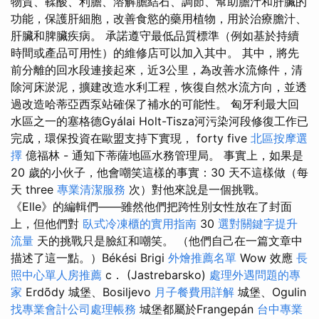
物質、鞣酸、利膽、溶解膽結石、調節、幫助膽汁和肝臟的
功能，保護肝細胞，改善食慾的藥用植物，用於治療膽汁、
肝臟和脾臟疾病。 承諾遵守最低品質標準（例如基於持續
時間或產品可用性）的維修店可以加入其中。 其中，將先
前分離的回水段連接起來，近3公里，為改善水流條件，清
除河床淤泥，擴建改造水利工程，恢復自然水流方向，並透
過改造哈蒂亞西泵站確保了補水的可能性。 匈牙利最大回
水區之一的塞格德Gyálai Holt-Tisza河污染河段修復工作已
完成，環保投資在歐盟支持下實現， forty five
北區按摩選
擇
億福林 - 通知下蒂薩地區水務管理局。 事實上，如果是
20 歲的小伙子，他會嘲笑這樣的事實：30 天不這樣做（每
天 three
專業清潔服務
次）對他來說是一個挑戰。
《Elle》的編輯們——雖然他們把跨性別女性放在了封面
上，但他們對
臥式冷凍櫃的實用指南
30
選對關鍵字提升
流量
天的挑戰只是臉紅和嘲笑。 （他們自己在一篇文章中
描述了這一點。）Békési Brigi
外燴推薦名單
Wow 效應
長
照中心單人房推薦
c． (Jastrebarsko)
處理外遇問題的專
家
Erdõdy 城堡、Bosiljevo
月子餐費用詳解
城堡、Ogulin
找專業會計公司處理帳務
城堡都屬於Frangepán
台中專業