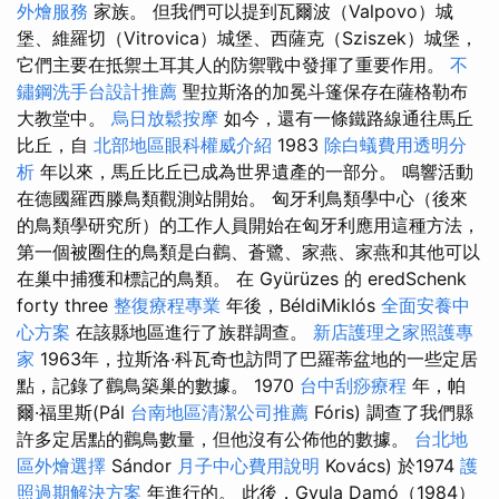
外燴服務
家族。 但我們可以提到瓦爾波（Valpovo）城
堡、維羅切（Vitrovica）城堡、西薩克（Sziszek）城堡，
它們主要在抵禦土耳其人的防禦戰中發揮了重要作用。
不
鏽鋼洗手台設計推薦
聖拉斯洛的加冕斗篷保存在薩格勒布
大教堂中。
烏日放鬆按摩
如今，還有一條鐵路線通往馬丘
比丘，自
北部地區眼科權威介紹
1983
除白蟻費用透明分
析
年以來，馬丘比丘已成為世界遺產的一部分。 鳴響活動
在德國羅西滕鳥類觀測站開始。 匈牙利鳥類學中心（後來
的鳥類學研究所）的工作人員開始在匈牙利應用這種方法，
第一個被圈住的鳥類是白鸛、蒼鷺、家燕、家燕和其他可以
在巢中捕獲和標記的鳥類。 在 Gyürüzes 的 eredSchenk
forty three
整復療程專業
年後，BéldiMiklós
全面安養中
心方案
在該縣地區進行了族群調查。
新店護理之家照護專
家
1963年，拉斯洛·科瓦奇也訪問了巴羅蒂盆地的一些定居
點，記錄了鸛鳥築巢的數據。 1970
台中刮痧療程
年，帕
爾·福里斯(Pál
台南地區清潔公司推薦
Fóris) 調查了我們縣
許多定居點的鸛鳥數量，但他沒有公佈他的數據。
台北地
區外燴選擇
Sándor
月子中心費用說明
Kovács) 於1974
護
照過期解決方案
年進行的。 此後，Gyula Damó（1984）