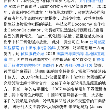
們長大了，我們就把它們放在涼爽的地方。
如何辦理台胞
證
如果它們很飽滿，請將它們裝入有孔的塑膠袋中。 2020
年，這家科技公司成立了“無價星球聯盟”，旨在透過公司和
消費者的合作資助恢復1億棵樹，以減少排放、改善生物多
樣性並改善當地社區的福祉。 科技公司Doconomy 合作推
出CarbonCalculator，消費者可以透過銀行應用程式查看
自己的購買情況。 估計二氧化碳排放量，甚至透過支持植
樹來中和二氧化碳排放量。 此外，貴公司在 four
公司登記
流程指南
台中按摩排毒討論區
月宣布，將加速朝這一方向
努力，到
偵探服務介紹
2028
換護照專業指導
墓地購置建
議
年，將在自有網路的支付卡中取消所謂的首次使用
提供
多元解決方案的數位行銷夥伴
PVC
多樣化餐盒訂製
塑膠。
後面我們會看到，這個組織的效率特別高，當然不在於這幾
十個人。 2007年地球上污染最嚴重的十個地方 美國鐵匠研
究所與瑞士綠十字會合作，公佈了今年全球污染最嚴重的地
方。 與前一年的名單相比，2007 年的名單增加了四個新地
點，其中兩個位於印度，中國和阿塞拜疆各一個。 大多數
案件的背景是採礦業、冷戰遺留問題以及不受監管的工業活
動。 匈牙利人文主義傑出人物雅努斯‧潘諾尼烏斯 (Janus