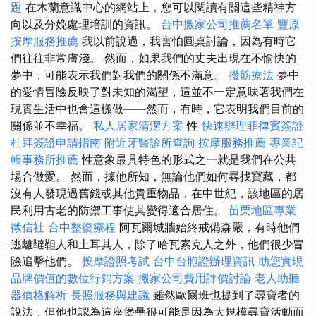
題
在木蘭意識中心的網站上，您可以閱讀有關這些精神方
向以及分娩處理培訓的資訊。
台中搬家公司推薦名單
豐原
按摩服務推薦
我以前說過，我害怕圓桌討論，因為有時它
們往往非常膚淺。 然而，如果我們的丈夫出現在不愉快的
夢中，可能表示我們對我們的關係不滿意。
撥筋療法
夢中
的愛情冒險反映了對未知的渴望，這並不一定意味著我們在
現實生活中也會這樣做——然而，有時，它表明我們目前的
關係並不幸福。
私人居家清潔方案
性
快速辦理菲律賓簽證
杜拜簽證申請指南
附近牙醫診所查詢
按摩服務推薦
專業記
帳事務所推薦
性意象最具特色的形式之一就是我們在公共
場合做愛。 然而，據他所知，無論他們如何尋找寶藏，都
沒有人發現過舊錢或其他貴重物品，在中世紀，該地區的居
民利用古老的防禦工事使其變得適合居住。
苗栗地區專業
徵信社
台中整復療程
阿瓦爾城牆始終戒備森嚴，有時他們
逃離韃靼人和土耳其人，除了哈瓦索克人之外，他們很少冒
險追擊他們。
按摩證照考試
台中台胞證辦理資訊
助您實現
品牌價值的數位行銷方案
搬家公司費用評價討論
老人助聽
器價格解析
長照服務與建議
雖然歐爾班也提到了尋寶者的
說法，但他也認為這座堡壘很可能是因為大規模尋寶活動而