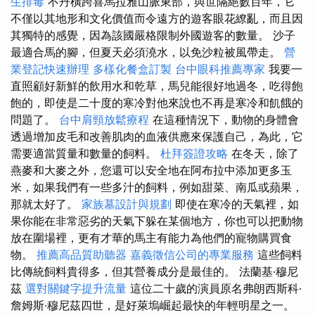
生排毒
不丹橫跨喜馬拉雅山脈東部，與世隔絕數百年，它
不僅以其地形和文化價值而令遠方的遊客眼花繚亂，而且因
其獨特的感覺，因為該國嚴格限制外國遊客的數量。 沙子
最適合馬的腳，但夏天必須澆水，以免沙粒被風帶走。
營
業登記快速辦理
多樣化餐盒訂製
台中眼科推薦專家
我要一
直照顧好新鮮的飲用水和乾草，馬兒能很好地過冬，吃得飽
飽的，即使是二十度的寒冷對他來說也不再是寒冷和飢餓的
問題了。
台中肩頸放鬆療程
在這種情況下，動物的身體會
透過增加皮毛和改善肌肉的血液供應來保護自己，為此，它
需要適當質量和數量的飼料。
杜拜簽證攻略
在冬天，除了
燕麥和大麥之外，您還可以安全地在阿布拉中添加更多玉
米，如果我們有一些多汁的飼料，例如甜菜、南瓜或蘋果，
那就太好了。
家族墓設計與規劃
即使在寒冷的天氣裡，如
果你能在非常惡劣的天氣下躲在某個地方，你也可以把動物
放在圍場裡，更有才華的馬主有能力為他們的寵物購買食
物。
推薦高品質助聽器
嘉義徵信公司的專業服務
這些飼料
比傳統飼料貴得多，但其營養成分是最佳的。 法蘭基·穆尼
茲
選對關鍵字提升流量
這位二十歲的演員原名弗朗西斯科·
詹姆斯·穆尼茲四世，是好萊塢崛起最快的年輕明星之一。