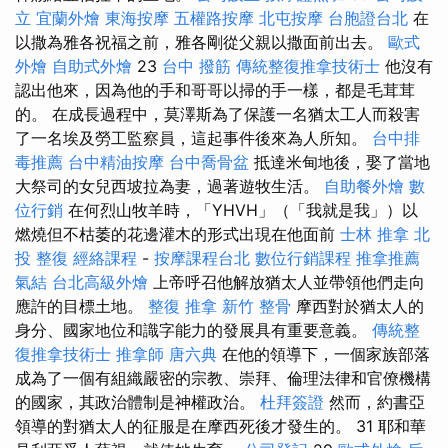
立
宜蘭外燴
東海按摩
五權路按摩
北屯按摩
台胞證台北
在
以撒為雅各祝福之前，雅各剛從父親以撒面前出去。
歐式
外燴
自助式外燴
23
台中 撥筋
傳統整復推拿技術士
他沒有
認出他來，因為他的手和哥哥以掃的手一樣，都是毛茸茸
的。 在成長過程中，莫澤斯為了保護一名猶太工人而殺害
了一名埃及勞工監察員，這起事件後來為人所知。
台中排
毒推薦
台中精油按摩
台中喬骨盆
抵達米甸地後，娶了當地
大祭司的女兒西坡拉為妻，過著遊牧生活。
自助餐外燴
數
位行銷
在何烈山牧羊時，「YHVH」（「我就是我」）以
燃燒但不枯萎的花邊灌木的形式出現在他面前
士林 推拿
北
投 整復
經絡課程
-
按摩課程台北
數位行銷課程
推拿推薦
氣結
台北高級外燴
上帝呼召他解放猶太人並帶領他們走向
應許的目標土地。
整復 推拿
新竹 整骨
摩西對於猶太人的
身分、國家地位和識字能力的發展具有重要意義。
傳統整
復推拿技術士
推拿師
唐六典
在他的領導下，一個家族部落
成為了一個有組織嚴密的宗教、崇拜、倫理法律和官僚機構
的國家，其政治體制是神權政治。
杜拜簽證
然而，約書亞
領導的對猶太人的征服是在摩西死後才發生的。 31 耶和華