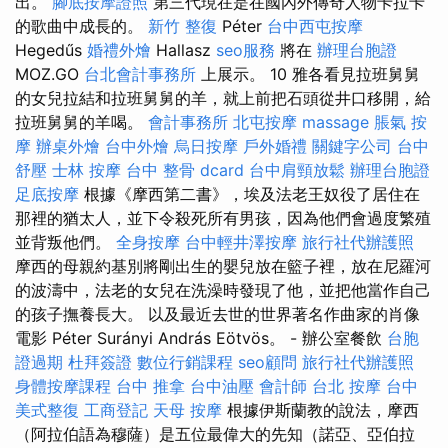
出。
腳底按摩證照
第三代現在是在國內外傳奇人物卡拉卡
的歌曲中成長的。
新竹 整復
Péter
台中西屯按摩
Hegedűs
婚禮外燴
Hallasz
seo服務
將在
辦理台胞證
MOZ.GO
台北會計事務所
上展示。 10 雅各看見拉班舅舅
的女兒拉結和拉班舅舅的羊，就上前把石頭從井口移開，給
拉班舅舅的羊喝。
會計事務所
北屯按摩
massage
脹氣 按
摩
辦桌外燴
台中外燴
烏日按摩
戶外婚禮
關鍵字公司
台中
舒壓
士林 按摩
台中 整骨 dcard
台中肩頸放鬆
辦理台胞證
足底按摩
根據《摩西第二書》，埃及法老王奴役了居住在
那裡的猶太人，並下令殺死所有男孩，因為他們會過度繁殖
並背叛他們。
全身按摩
台中輕井澤按摩
旅行社代辦護照
摩西的母親約基別將剛出生的嬰兒放在籃子裡，放在尼羅河
的波濤中，法老的女兒在洗澡時發現了他，並把他當作自己
的孩子撫養長大。 以及最近去世的世界著名作曲家的肖像
電影 Péter Surányi András Eötvös。 - 辦公室餐飲
台胞
證過期
杜拜簽證
數位行銷課程
seo顧問
旅行社代辦護照
身體按摩課程
台中 推拿
台中油壓
會計師
台北 按摩
台中
美式整復
工商登記
天母 按摩
根據伊斯蘭教的說法，摩西
（阿拉伯語為穆薩）是五位最偉大的先知（諾亞、亞伯拉