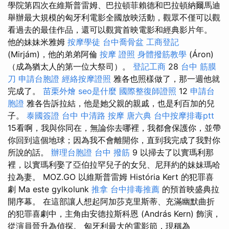
學院第四次在維斯普雷姆、巴拉頓菲賴德和巴拉頓納爾馬迪
舉辦最大規模的匈牙利電影全國放映活動，觀眾不僅可以觀
看過去的最佳作品，還可以觀賞首映電影和經典影片年。
他的妹妹米雅姆
按摩學徒
台中喬骨盆
工商登記
(Mirjám)，他的弟弟阿倫
按摩 證照
身體撥筋教學
(Áron)
（成為猶太人的第一位大祭司）。
登記工商
28
台中 筋膜
刀
申請台胞證
經絡按摩證照
雅各也照樣做了，那一週他就
完成了。
苗栗外燴
seo是什麼
國際整復師證照
12
申請台
胞證
雅各告訴拉結，他是她父親的親戚，也是利百加的兒
子。
泰國簽證
台中 中清路 按摩
唐六典
台中按摩排毒ptt
15看啊，我與你同在，無論你去哪裡，我都會保護你，並帶
你回到這個地球；因為我不會離開你，直到我完成了我對你
所說的話。
辦理台胞證
台中 撥筋
9 以掃去了以實瑪利那
裡，以實瑪利娶了亞伯拉罕兒子的女兒、尼拜約的妹妹瑪哈
拉為妻。 MOZ.GO 以維斯普雷姆 História Kert 的犯罪喜
劇 Ma este gylkolunk
推拿
台中排毒推薦
的預首映盛典拉
開序幕。 在這部讓人想起阿加莎克里斯蒂、充滿幽默曲折
的犯罪喜劇中，主角由安德拉斯科恩 (András Kern) 飾演，
從演員晉升為偵探。 匈牙利最大的電影節，現稱為