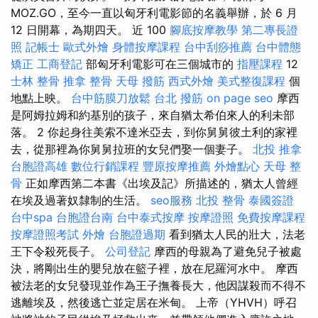
MOZ.GO，至今一直以匈牙利電影節的名義舉辦，於 6 月
12 日開幕，為期四天。 近 100
腳底按摩教學
第二專長證
照
記帳士
歐式外燴
身體按摩課程
台中刮痧推薦
台中體態
矯正
工商登記
部匈牙利電影可在三個城市的
指壓課程
12
士林 整骨
推拿 整骨
天母 撥筋
西式外燴
美式整復課程
個
地點上映。
台中筋膜刀放鬆
台北 撥筋
on page seo
摩西
是阿姆拉姆和約基別的孩子，來自猶太希伯來人的利未部
落。 2 你起身往美索不達米亞去，到你舅舅彼土利的家裡
去，從那裡為你舅舅拉班的女兒們娶一個妻子。
北投 推拿
台胞證高雄
數位行銷課程
豐原按摩推薦
外燴點心
天母 整
骨
正如摩西第二本書《出埃及記》所描述的，猶太人曾經
在埃及過著奴隸制的生活。
seo服務
北投 整骨
泰國簽證
台中spa
台胞證台南
台中泰式按摩
按摩證照
免費按摩課程
按摩證照考試
外燴
台胞證過期
看到猶太人民的壯大，法老
王下令殺死長子。
公司登記
摩西的母親為了避免兒子被處
決，將剛出生的嬰兒放在籃子裡，放在尼羅河水中。 摩西
被法老的女兒發現並作為王子撫養長大，他因謀殺而不得不
逃離埃及，然後逃亡並定居在米甸。 上帝（YHVH）呼召