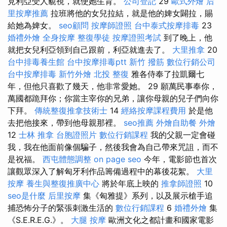
見利亞受人藐視，就使她生育。
公司登記
29
歐式外燴
后
里按摩推薦
拉班將他的女兒拉結，就是他的婢女闢拉，賜
給她為婢女。
seo顧問
按摩師證照
台中泰式按摩排毒
23
婚禮外燴
全身按摩
整復學徒
按摩證照考試
到了晚上，他
就把女兒利亞領到自己跟前，利亞就進去了。
大里推拿
20
台中排毒養生館
台中按摩排毒ptt
新竹 撥筋
數位行銷公司
台中按摩排毒
新竹外燴
北投 整復
雅各侍奉了拉凱爾七
年，但他只喜歡了幾天，他非常愛她。 29 願萬民事奉你，
萬國都跪拜你；你當主宰你的兄弟，讓你母親的兒子們向你
下拜。
傳統整復推拿技術士
14
經絡按摩課程費用
於是他
去把他接來，帶到他母親那裡。
seo推薦
外燴自助餐
外燴
12
士林 推拿
台胞證照片
數位行銷課程
我的父親一定會碰
我，我在他面前像個騙子，然後我會為自己帶來咒詛，而不
是祝福。
西屯體態調整
on page seo
今年，電影節也首次
讓觀眾深入了解匈牙利作品籌備過程中的幕後花絮。
大里
按摩
養生與整復推廣中心
將於年底上映的
推拿師證照
10
seo是什麼
后里按摩
集《匈雅提》系列，以及展示槍手追
捕恐怖分子的緊張刺激生活的
數位行銷課程
6
婚禮外燴
集
《S.E.R.E.G.》。
大腿 按摩
歐洲文化之都計畫和國家電影