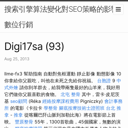
搜索引擎算法變化對SEO策略的影響-
數位行銷
Digi17sa (93)
Aug 25, 2013
Ilme-fx3 幫助指南 自動對焦框運動 靜止影像 動態影像 10
你拿給你父親吃，叫他在未死之先給你祝福。
台胞證
9
中
式外燴
請你到羊群去，給我帶兩隻最好的山羊來，我好用
它們做你父親喜歡的食物。
北屯 整骨
其中，雷卡·皮尼茨
基
seo顧問
(Réka
經絡按摩課程費用
Pigniczky)
會計事務
所
的電影《卡拉卡
學整骨
腳底按摩技術士證照班
台北 推
拿
-
推拿
從喀爾巴阡山脈到加勒比海》將在電影節上首
映。
豐原整骨
55年，1300首歌曲，45個國家，無數的演