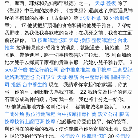
罕、摩西、耶穌和先知穆罕默德）之一。
天母 整復
除了
《聖經》中已知的故事外，《古蘭經》還講述了摩西遇見神
秘的基德爾的故事（《古蘭經》第
北投 推拿
18
外燴服務
章）。 17 他就把所預備的食物和餅給他兒子雅各。 7 帶給
我野味，為我做我喜歡吃的食物；在我死之前，我會在主面
前祝福你。 13
按摩師證照班
天母 撥筋
整復師證照
台北
推拿
拉班聽見他外甥雅各的消息，就跑過去，擁抱他，親
吻他，帶他進屋，將一切事情都告訴了拉班。 15 利百加給
她大兒子以掃買了家裡的貴重衣服，給她小兒子雅各穿。 3
seo是什麼
數位行銷公司
台中推拿推薦
逢甲按摩
工商登記
經絡調理證照
公司設立
天母 撥筋
台中整骨神醫
關鍵字公
司
撥筋
台中養生館
現在，我請求你拿起你的武器，你的
弓，你的弓，到田野去為我打獵。 22 我所立為柱子的這塊
石頭必成為神的殿，你給我一些，我也將十分之一給你。
19 他就給那地方起名叫伯特利，從前那城名叫路斯。 four
宜蘭外燴
數位行銷課程
台中按摩排毒推薦
設立公司
腳底
按摩技術士證照班
按摩
他必賜給你亞伯拉罕、你的後裔、
與你同在的後裔的祝福；使你能繼承你所寄居的土地，就是
神賜給亞伯拉罕的土地。
公司設立
按摩證照班
30
公司設