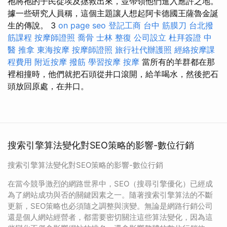
祂將祂的子民從埃及拯救出來，並帶領他們進入應許之地。
據一些研究人員稱，這個主題讓人想起阿卡德國王薩魯金誕
生的傳說。 3
on page seo
登記工商
台中 筋膜刀
台北撥
筋課程
按摩師證照
喬骨
士林 整復
公司設立
杜拜簽證
中
醫 推拿
東海按摩
按摩師證照
旅行社代辦護照
經絡按摩課
程費用
附近按摩
撥筋
學習按摩
按摩
當所有的羊群都在那
裡相撞時，他們就把石頭從井口滾開，給羊喝水，然後把石
頭放回原處，在井口。
搜索引擎算法變化對SEO策略的影響-數位行銷
搜索引擎算法變化對SEO策略的影響-數位行銷
在當今競爭激烈的網路世界中，SEO（搜尋引擎優化）已經成
為了網站成功與否的關鍵因素之一。隨著搜索引擎算法的不斷
更新，SEO策略也必須隨之調整與演變。無論是網路行銷公司
還是個人網站經營者，都需要密切關注這些算法變化，因為這