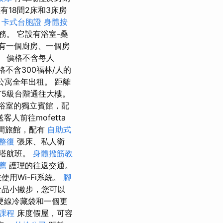
擁有18間2床和3床房
。
卡式台胞證
身體按
務。 它設有浴室-桑
它有一個廚房、一個房
。 價格不含每人
價格不含300福林/人的
公寓全年出租。 距離
5級台階通往大樓。
浴室的獨立賓館，配
人前往mofetta
間旅館，配有
自助式
整復
張床、私人衛
菲塔航班。
身體撥筋教
薦
護理的往返交通。
用Wi-Fi系統。
腳
食品小撇步，您可以
硬線冷藏袋和一個更
課程
床度假屋，可容