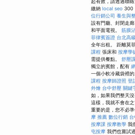
起有效，請透過聯
繳納
local seo
300
位行銷公司
養生與
設有門廳、封閉走廊
和平面電視。
筋膜
菲律賓簽證
台北高
全年出租。 距離莫菲
課程
張床和
按摩學
需提供餐點。
舒壓
獨立的賓館，配有
一個小軟冷藏袋裡的。
課程
按摩師證照
登
外燴
台中舒壓
關鍵
如，如果我們整天沒
這樣，我就不會在之
重要的是，您不必準
摩 推薦
數位行銷
台
按摩課
按摩教學
我
屯按摩
我們也嘗試過