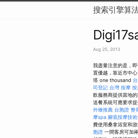
搜索引擎算法
Digi17s
Aug 25, 2013
我盡量注意的是，即
置優越，靠近市中心
塔 one thousand
台
司登記
台灣 按摩
按
飲服務商提供當地的家
送餐系統可應要求提供
外燴推薦
台胞證
整
摩spa
腳底按摩技術
費使用桑拿浴室和
胞證
一間客房可加