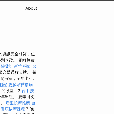
About
的資訊完全相符，位
別喜歡。 距離莫費
沾黏撥筋
新竹 撥筋
公
級台階通往大樓。 餐
1 間浴室，全年出租。
胞證
筋膜沾黏撥筋
雄
間臥室、2
台中按
年出租。 夏季可免
房。
后里按摩推薦
台
從
腳底按摩課程
7 晚