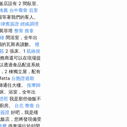
飯店設有 2 間臥室、
o推薦
台中喬骨
后里
園等著我們的客人。
菲律賓簽證
經絡調理
離莫菲塔
整骨 推拿
雄
間浴室，全年出
獨的瓦斯表讀數。
撥
撥筋
2 張床、1
筋絡按
務商還可以在現場提
可以透過食品配送系統
，2 棟獨立屋，配有
etta
台胞證過期
梯通往大樓。
按摩師
床、浴室，全年出
證照
我是那些做飯不
的廚房。
台北 整復
台
拜簽證
好吧，我是殭
飯店，您將發現備受
按摩
停車場位於封閉