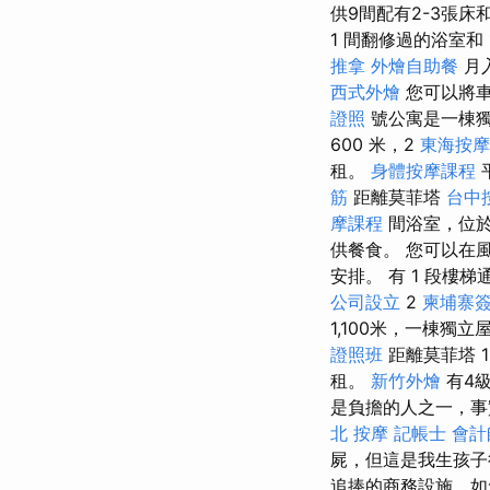
供9間配有2-3張床和
1 間翻修過的浴室和 
推拿
外燴自助餐
月
西式外燴
您可以將
證照
號公寓是一棟獨
600 米，2
東海按摩
租。
身體按摩課程
筋
距離莫菲塔
台中
摩課程
間浴室，位
供餐食。 您可以在
安排。 有 1 段樓
公司設立
2
柬埔寨
1,100米，一棟獨
證照班
距離莫菲塔 1
租。
新竹外燴
有4
是負擔的人之一，事
北 按摩
記帳士
會計
屍，但這是我生孩
追捧的商務設施，如