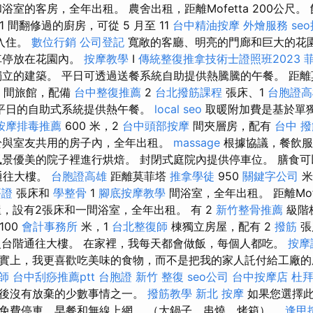
浴室的客房，全年出租。 農舍出租，距離Mofetta 200公尺。 
1 間翻修過的廚房，可從 5 月至 11
台中精油按摩
外燴服務
se
入住。
數位行銷
公司登記
寬敞的客廳、明亮的門廊和巨大的花
車停放在花園內。
按摩教學
I
傳統整復推拿技術士證照班2023
立的建築。 平日可透過送餐系統自助提供熱騰騰的午餐。 距
間旅館，配備
台中整復推薦
2
台北撥筋課程
張床、1
台胞證高
平日的自助式系統提供熱午餐。
local seo
取暖附加費是基於單
按摩排毒推薦
600 米，2
台中頭部按摩
間夾層房，配有
台中 
於與室友共用的房子內，全年出租。
massage
根據協議，餐飲服
風景優美的院子裡進行烘焙。 封閉式庭院內提供停車位。 膳食
梯通往大樓。
台胞證高雄
距離莫菲塔
推拿學徒
950
關鍵字公司
米
簽證
張床和
學整骨
1
腳底按摩教學
間浴室，全年出租。 距離Mof
立屋，設有2張床和一間浴室，全年出租。 有 2
新竹整骨推薦
級階
100
會計事務所
米，1
台北整復師
棟獨立房屋，配有 2
撥筋
張
級台階通往大樓。 在家裡，我每天都會做飯，每個人都吃。
按摩
實上，我更喜歡吃美味的食物，而不是把我的家人託付給工廠
師
台中刮痧推薦ptt
台胞證
新竹 整復
seo公司
台中按摩店
杜
子後沒有放棄的少數事情之一。
撥筋教學
新北 按摩
如果您選擇此
免費停車、早餐和無線上網。 （大鍋子、串燒、烤箱）。
逢甲