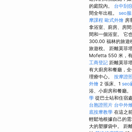
的庭院內。
台中刮痧
間全年出租。
seo
摩課程
歐式外燴
房客
拿浴室、廚房、房間
間和一個浴室。 它
300.00 福林的旅遊
旅遊稅。 距離莫菲塔 14
Mofetta 550 米，有
工商登記
距離莫菲
有大廚房和餐廳，
理療中心。
按摩證
外燴
2 張床、1
se
浴、小廚房和餐廳
學
從巴士站和住宿
台胞證照片
台中外
底按摩教學
在這之前
輕鬆地根據自己的
大的塑膠袋中。 距離莫菲