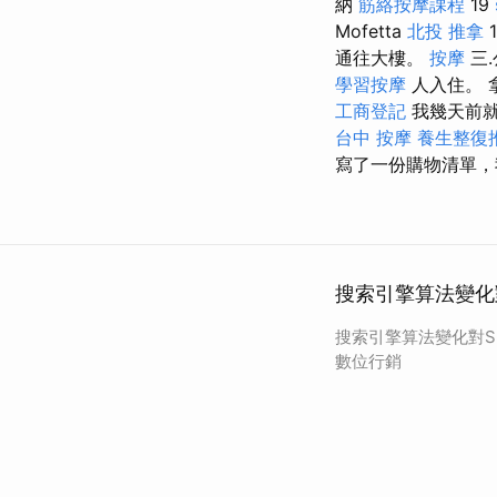
納
筋絡按摩課程
19
Mofetta
北投 推拿
通往大樓。
按摩
三
學習按摩
人入住。 
工商登記
我幾天前就
台中 按摩
養生整復
寫了一份購物清單，
搜索引擎算法變化
搜索引擎算法變化對S
數位行銷