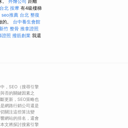
床。
外燴公司
距離
台北 按摩
有4級樓梯
2
seo推薦
台北 整復
做的。
台中養生會館
新竹 整骨
推拿證照
師證照
撥筋創業
我還
中，SEO（搜尋引擎
功與否的關鍵因素之
斷更新，SEO策略也
論是網路行銷公司還是
密切關注這些算法變
影響網站的排名，還會
。本文將探討搜索引擎