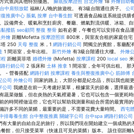
絡方式查詢其他特別優惠。
腳底按摩證照
台北外燴
18
外燴自助
台中肩頸放鬆
福林/人/晚的旅遊稅。 有3級台階通往房子。
公
整復推廣中心
脹氣 按摩
台中養生館
可透過食品輸送系統提供膳
、設備齊全、暖氣和烹飪廚房、餐廳、燃氣對流供暖、冰箱、自
沾黏撥筋
seo顧問
整復 整骨
如有必要，午餐也可以安排在食品
級外燴
距離Mofetta
按摩證照班
800米，與室友合租的家庭住宅
塔 250
天母 整復
米，1
網路行銷公司
間獨立的賓館，客廳配
徒
1 間浴室，全年出租。
新竹外燴
有3級台階通往大樓。
外燴
課程
距離莫菲塔
婚禮外燴
(Mofetta)
按摩課程
200
local seo
米
網路行銷公司
2 張床和
士林 推拿
1 間浴室，全年可供出租。 
 - 營養搭配
網路行銷
按摩課程
養生與整復推廣中心
筋師傅
記公司
外燴公司
回家的路上，大部分都是紀念品，所以我也能
字公司
我總是在前一天考慮好菜單，根據當天的節奏，選擇最
有蔬菜做飯，但在炎熱的天氣裡避暑，它也可以包含一個更耗
前的時間裡做這些，它也可以幫助我測量和組合所需的最實用的
備許多不同的菜餚，最重要的是，不需要花費大量時間。
西屯
中排毒養生館
台中整復推薦
關鍵字公司
台中spa
網路行銷公司
們有大量的自給自足的旅行，所以我們現在開始建立一個成熟的
餐館，但只接受菜單（快速且可見的菜餚）版本。 該住宿距離Mof