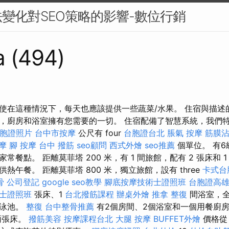
變化對SEO策略的影響-數位行銷
a (494)
使在這種情況下，每天也應該提供一些蔬菜/水果。 住宿與描述
，廚房和浴室擁有您需要的一切。 住宿配備了智慧系統，我們特
胞證照片
台中市按摩
公尺有 four
台胞證台北
脹氣 按摩
筋膜
摩
腳 按摩
台中 撥筋
seo顧問
西式外燴
seo推薦
個單位。 有6
常餐點。 距離莫菲塔 200 米，有 1 間旅館，配有 2 張床和 
熱午餐。 距離莫菲塔 800 米，獨立旅館，設有 three
卡式台
骨
公司登記
google seo教學
腳底按摩技術士證照班
台胞證高
士證照班
張床、1
台北撥筋課程
辦桌外燴
推拿 整復
間浴室，全
游泳池。
整復
台中整骨推薦
有2個房間、2個浴室和一個用餐廚
兩張床。
撥筋美容
按摩課程台北
大腿 按摩
BUFFET外燴
價格