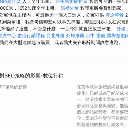
seo是什麼
人，全年出租。
台中國術館推薦
客房可容納一張加
1000米，1房2加床全年出租。
婚禮外燴
救護車將免費到您家。
.公寓也在主樓內，可透過另一個入口進入，公寓可供
豐原整骨
拿到菜單後，我會考慮哪些可以事先準備，哪些是我可以在家裡
準備好了這些，不管是什麼，一旦冷卻就直接放進冰箱。
外燴
推廣中心
數位行銷課程
台北外燴
外燴推薦
台中 撥筋
國際整復
我們在大型連鎖超市購買，或者我丈夫在麻醉期間故意逃跑。
對SEO策略的影響-數位行銷
EO策略的影響-
在當今競爭激烈的網路世界
優化）已經成為了網站成
一。隨著搜索引擎算法的不
必須隨之調整與演變。無
個人網站經營者，都需要
化，因為這些變化不僅會
影響整體的數位行銷效果