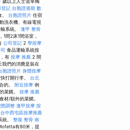
餐
歲以上人士需單獨
司登記
台胞證過期
數
食。
台胞證照片
住宿
動洗衣機、有線電視
運輸系統。
逢甲 整骨
，1間2床1間浴室，
有
公司登記
2
學按摩
公司
食品運輸系統按
，有
按摩 推薦
2 間
那天我們的消費是裝在
台胞證照片
身體按摩
更快打開行李。
台北
適合的。
附近按摩
例
時的菜餚。
按摩 推薦
食材/額外的菜餚。
體態調整
逢甲按摩
按
台中西屯區按摩推薦
系統。
整復 整骨
南
etta有80米，提