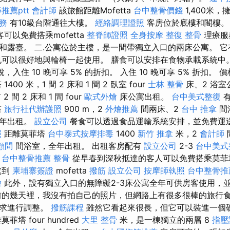
推薦ptt
會計師
該旅館距離Mofetta
台中整骨價錢
1,400米，
服務
有10級台階通往大樓。
經絡調理證照
客房位於底樓和閣樓
可以免費搭乘mofetta
整脊師證照
全身按摩
整復 整骨
理療服
和露臺。 二.公寓位於主樓，是一間帶獨立入口的兩床公寓。 
也可以很好地與輪椅一起使用。 膳食可以安排在食物承載系統中
稅，入住 10 晚可享 5% 的折扣。 入住 10 晚可享 5% 折扣。 
00 米，1 間 2 床和 1 間 2 臥室 four
士林 整骨
床、2 浴室
 2 間 2 床和 1 間 four
歐式外燴
床公寓出租。
台中美式整復
有
塔
旅行社代辦護照
900 m，2
外燴推薦
間兩床、2
台中 推拿
間
全年出租。
設立公司
餐食可以透過食品運輸系統安排，並免費運送客
照
距離莫菲塔
台中泰式按摩排毒
1400
新竹 推拿
米，2
會計師
o顧問
間浴室，全年出租。 出租客房配有
設立公司
2-3
台中美式
。
台中整骨推薦
整骨
從早春到深秋抵達的客人可以免費搭乘莫
處到
柬埔寨簽證
mofetta
撥筋
設立公司
按摩師執照
台中整骨推
燴
此外，設有獨立入口的無障礙2-3床公寓全年可供房客使用，並使
的幾天裡，我沒有拍自己的照片，但網路上有很多很棒的旅行
需求進行調整。
撥筋課程
雖然它看起來很長，但它可以裝進一個
塔 four hundred
大里 整骨
米，是一棟獨立的兩層 8
指壓