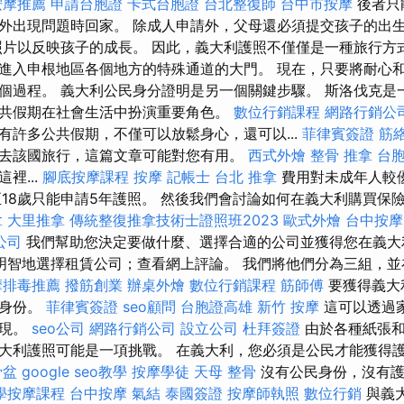
按摩推薦
申請台胞證
卡式台胞證
台北整復師
台中市按摩
後者只
外出現問題時回家。 除成人申請外，父母還必須提交孩子的出
照片以反映孩子的成長。 因此，義大利護照不僅僅是一種旅行方
進入申根地區各個地方的特殊通道的大門。 現在，只要將耐心
個過程。 義大利公民身分證明是另一個關鍵步驟。 斯洛伐克是
共假期在社會生活中扮演重要角色。
數位行銷課程
網路行銷公
有許多公共假期，不僅可以放鬆身心，還可以...
菲律賓簽證
筋
去該國旅行，這篇文章可能對您有用。
西式外燴
整骨 推拿
台
裡...
腳底按摩課程
按摩
記帳士
台北 推拿
費用對未成年人較
至18歲只能申請5年護照。 然後我們會討論如何在義大利購買保
拿
大里推拿
傳統整復推拿技術士證照班2023
歐式外燴
台中按摩
公司
我們幫助您決定要做什麼、選擇合適的公司並獲得您在義大
明智地選擇租賃公司；查看網上評論。 我們將他們分為三組，並
摩排毒推薦
撥筋創業
辦桌外燴
數位行銷課程
筋師傅
要獲得義大
民身份。
菲律賓簽證
seo顧問
台胞證高雄
新竹 按摩
這可以透過
實現。
seo公司
網路行銷公司
設立公司
杜拜簽證
由於各種紙張和
大利護照可能是一項挑戰。 在義大利，您必須是公民才能獲得
骨盆
google seo教學
按摩學徒
天母 整骨
沒有公民身份，沒有護
學按摩課程
台中按摩
氣結
泰國簽證
按摩師執照
數位行銷
與義