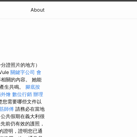
About
身分證照片的地方）
Vule
關鍵字公司
會
相關的內容。 她能
並產生共鳴。
腳底按
廳外燴
數位行銷
辦理
楚您需要哪些文件以
筋師傅
請務必在當地
公共假期在義大利很
先前仍有效的護照，
的證明，證明您已通