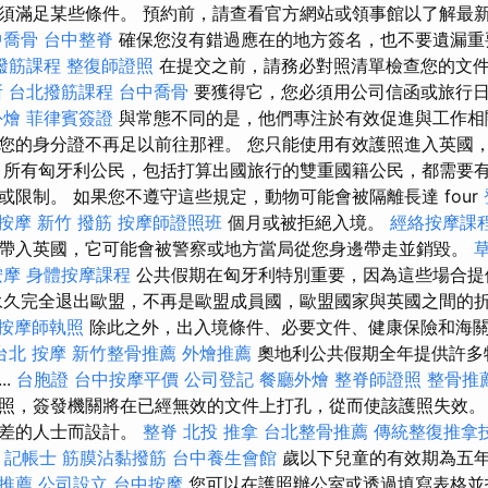
須滿足某些條件。 預約前，請查看官方網站或領事館以了解最
中喬骨
台中整脊
確保您沒有錯過應在的地方簽名，也不要遺漏重
撥筋課程
整復師證照
在提交之前，請務必對照清單檢查您的文
所
台北撥筋課程
台中喬骨
要獲得它，您必須用公司信函或旅行
外燴
菲律賓簽證
與常態不同的是，他們專注於有效促進與工作相
您的身分證不再足以前往那裡。 您只能使用有效護照進入英國
 所有匈牙利公民，包括打算出國旅行的雙重國籍公民，都需要有
或限制。 如果您不遵守這些規定，動物可能會被隔離長達 four
 按摩
新竹 撥筋
按摩師證照班
個月或被拒絕入境。
經絡按摩課
帶入英國，它可能會被警察或地方當局從您身邊帶走並銷毀。
按摩
身體按摩課程
公共假期在匈牙利特別重要，因為這些場合提
永久完全退出歐盟，不再是歐盟成員國，歐盟國家與英國之間的
按摩師執照
除此之外，出入境條件、必要文件、健康保險和海
台北 按摩
新竹整骨推薦
外燴推薦
奧地利公共假期全年提供許多
..
台胞證
台中按摩平價
公司登記
餐廳外燴
整脊師證照
整骨推
照，簽發機關將在已經無效的文件上打孔，從而使該護照失效。
出差的人士而設計。
整脊
北投 推拿
台北整骨推薦
傳統整復推拿
8
記帳士
筋膜沾黏撥筋
台中養生會館
歲以下兒童的有效期為五
o推薦
公司設立
台中按摩
您可以在護照辦公室或透過填寫表格並