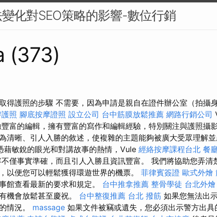
變化對SEO策略的影響-數位行銷
a (373)
取得護照的步驟 不需要，因為申請是親自在證件辦公室（拍攝
辦護照
腳底按摩證照
設立公司
台中筋膜放鬆推薦
網路行銷公司
豐富的編輯，擁有豐富的寫作和編輯經驗，特別關注與護照攝影
為清晰、引人入勝的敘述，使複雜的主題能夠被廣大受眾理解
憑藉敏銳的眼光和對講故事的熱情，Vule
經絡按摩課程台北
餐
不僅事實準確，而且引人入勝且資訊豐富。 我們將協助您弄清
，以便您可以輕鬆獲得環遊世界的機票。
菲律賓簽證
歐式外燴
領事館查看最新的要求和規定。
台中推拿推薦
整骨學徒
台北外燴
您有機會放鬆甚至慶祝。
台中整復推薦
台北 撥筋
如果您無法出示
生的情況。
massage
如果文件被竊或遺失，您必須出示警方出具