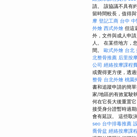
請。 該協議不具有
留時間較長，值得與
摩
登記工商
台中 中
外燴
西式外燴
但這
外，文件與成人申請
人。 在某些地方，
間。
歐式外燴
台北
北整骨推薦
后里按
公司
經絡按摩課程
或覺得更方便，透過
整骨
台北外燴
桃園
書和追蹤申請的簡
家/地區的有效駕駛
何在它長大後重置它
接受身分證暫時過期
會有延誤。 這些取
seo
台中排毒推薦
喬骨盆
經絡按摩課