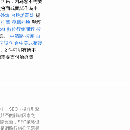
容易，因為您不需要
次會面或面試作為申
桌外燴
台胞證高雄
提
復推薦
餐廳外燴
與經
tt
數位行銷課程
按
延誤。
中清路 按摩
自
司設立
台中美式整復
，文件可能有所不
能需要支付治療費
中，SEO（搜尋引擎
功與否的關鍵因素之
斷更新，SEO策略也
論是網路行銷公司還是