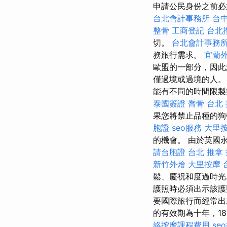
申請公民身份之前必
台北會計事務所
台
整骨
工商登記
台北
切。
台北會計事務
務旅行需求。
宜蘭
歐盟的一部分，因此
僅過境或過境的人。
能有不同的時間限製
泰國簽證
喬骨
台北
果您將禁止品種的狗
胞證
seo服務
大里
的機會。 由於英國
請台胞證
台北 推拿
新竹外燴
大里按摩
鬆、慶祝和度過時光.
護照時必須出示該護
要國際旅行而經常
的有效期為十年，1
絡按摩課程費用
se