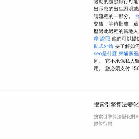
過期的護照旅行可
出示您的出生證明或
請流程的一部分。
交後，等待批准，這
歷過此過程的當地
摩 證照
他們可以提
助式外燴
要了解如何
seo是什麼
柬埔寨簽
同。 它不承保私人
用。 您必須支付 15
搜索引擎算法變化
搜索引擎算法變化對S
數位行銷