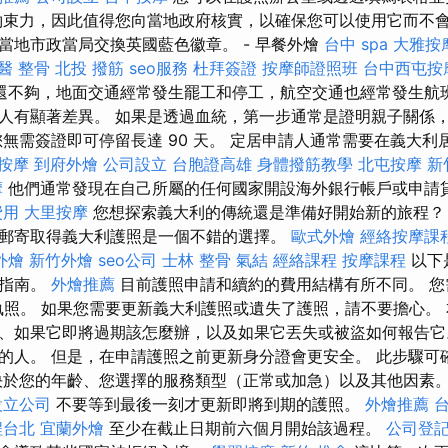
約束力，因此值得您向當地政府核實，以確保您可以使用它而不會
當地市政當局交換英國藍色徽章。 - 早餐外燴
台中 spa
大雅按
醫 整骨
北投 撥筋
seo服務
杜拜簽證
按摩師證照班
台中西屯按
還不夠，地面交通經常發生罷工和停工，航空交通也經常發生航班
人有顯著差異。 如果是透過血統，第一步通常是證明親子關係
您無需簽證即可停留長達 90 天。 定居申請人通常需要在義大利
 按摩
到府外燴
公司設立
台胞證高雄
身體撥筋教學
北屯按摩
新
摩
他們通常發現在自己所屬的任何國家開設海外銀行帳戶或申請
費用
大里按摩
您想探索義大利的傳統還是準備好開始新的旅程？
郵寄取得義大利護照是一個不錯的選擇。
歐式外燴
經絡按摩課
外燴
新竹外燴
seo公司
士林 整骨
氣結
經絡課程
按摩課程
以下
單指南。
外燴推薦
目前護照申請和續約的費用結構有所不同。 您
執照。 如果您需要更新義大利護照或遺失了護照，請不要擔心。
、如果它即將過期該怎麼辦，以及如果它丟失或被盜如何報告它
的人。 但是，在申請護照之前更新身分證會更安全。 此步驟可
決於您的年齡、您選擇的服務類型（正常或加急）以及其他因素
設立公司
不要等到最後一刻才更新即將到期的護照。
外燴推薦
台
程台北
宜蘭外燴
至少在截止日期前六個月開始該過程。
公司登