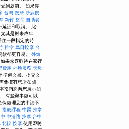
受到處罰。 如果停
摩
台灣 按摩
沙鹿按
摩
新竹 整骨
自助餐
延誤和取消。 此
，尤其是對未成年
居住一段指定的時
竹 推拿
烏日按摩
台
貸款都更容易。
外燴
 如果您喜歡待在家裡
程費用
外燴服務
天母
是準備文書、提交文
需要擁有您所在國
 本指南將向您展示如
。 有些辦事處可以
確保處理您的申請不
。
撥筋課程
中醫 推拿
中 中清路 按摩
台中
記
北投 按摩
使用即將