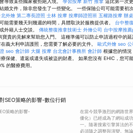
能會導致某些國家被拒絕入境。
學習按摩
新竹 推拿
這比第一次更
結婚文件，除非您發生了一些變化。 一些保險公司可能需要初
台北外燴
第二專長證照
士林 按摩
按摩師證照班
五權路按摩
辦
可能需要幾天到幾週的時間，具體取決於服務提供者。
台中整
人或外籍人士交談。
傳統整復推拿技術士
外燴公司
台中按摩推薦p
供寶貴的見解來幫助您入門。 這種準備可以防止申請過程中的
在義大利申請護照，您需要了解必要的文件。
歐式外燴
seo
公
證
seo
會計師
大腿 按摩
台北會計事務所
會計師
根據您的情況
醫療保健、遣返或遺失或被盜的財產。 如果您沒有 EHIC，您可
0% 的醫療費用。
對SEO策略的影響-數位行銷
EO策略的影響-
在當今競爭激烈的網路世界
優化）已經成為了網站成
一。隨著搜索引擎算法的不
必須隨之調整與演變。無