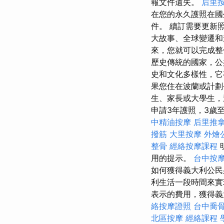
報文件遺失。
后里
在您的永久護照在國
件。 續訂需要更新
大故事、全球變遷和
來，您就可以完成整
歷史傳統的國家，公
史和文化多樣性，它
果您住在波蘭或計劃
生、家長或大學生，這
申請3年護照，3歲
中精油按摩
后里推
撥筋
大里按摩
外燴
整骨
經絡按摩課程
用的提示。
台中按
如何獲得義大利公
利生活一段時間來
表示的費用，獲得義
絡按摩證照
台中喬
北區按摩
經絡課程