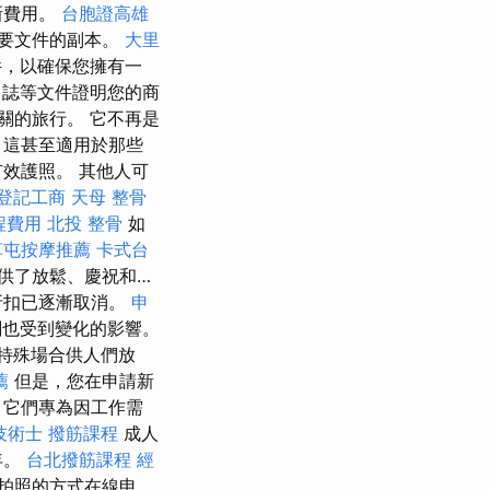
新費用。
台胞證高雄
要文件的副本。
大里
件，以確保您擁有一
日誌等文件證明您的商
關的旅行。 它不再是
，這甚至適用於那些
效護照。 其他人可
登記工商
天母 整骨
程費用
北投 整骨
如
草屯按摩推薦
卡式台
供了放鬆、慶祝和…
折扣已逐漸取消。
申
關也受到變化的影響。
特殊場合供人們放
薦
但是，您在申請新
 它們專為因工作需
技術士
撥筋課程
成人
年。
台北撥筋課程
經
拍照的方式在線申