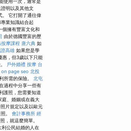
能使用一次，通常是
生證明以及其他文
式。 它打開了通往偉
和專業知識結合起
一個擁有豐富文化和
司
由於德國豐富的歷
絡按摩課程
唐六典
如
胞證高雄
如果您是學
優惠，但3歲以下只能
險。
戶外婚禮
按摩
台
on page seo
北投
利所需的保險。
北屯
在過程中分享一些有
利護照，您需要知道
家庭、婚姻或在義大
照片規定以及以歐元
護照。
會計事務所
經
照，就這麼簡單。
大利公民結婚的人在