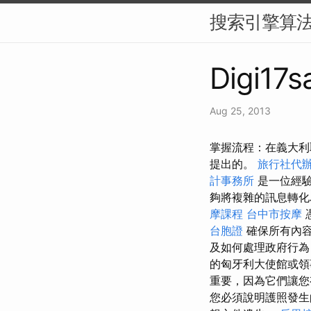
搜索引擎算法
Digi17s
Aug 25, 2013
掌握流程：在義大利
提出的。
旅行社代
計事務所
是一位經驗
夠將複雜的訊息轉化
摩課程
台中市按摩
台胞證
確保所有內容
及如何處理政府行為
的匈牙利大使館或
重要，因為它們讓
您必須說明護照發